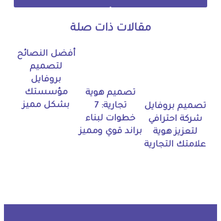
مقالات ذات صلة
أفضل النصائح
لتصميم
بروفايل
مؤسستك
تصميم هوية
بشكل مميز
تجارية: 7
تصميم بروفايل
خطوات لبناء
شركة احترافي
براند قوي ومميز
لتعزيز هوية
علامتك التجارية