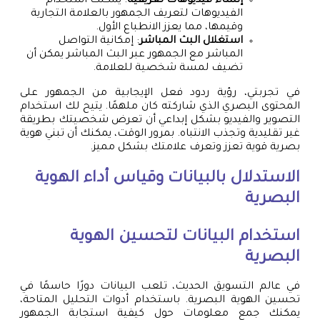
إنشاء فيديوهات تعريفية
: يمكنك استخدام
الفيديوهات لتعريف الجمهور بالعلامة التجارية
وقيمها، مما يعزز الانطباع الأول.
استغلال البث المباشر
: إمكانية التواصل
المباشر مع الجمهور عبر البث المباشر يمكن أن
تضيف لمسة شخصية للعلامة.
في تجربتي، رؤية ردود فعل الإيجابية من الجمهور على
المحتوى البصري الذي شاركته كان ملهمًا. يتيح لك استخدام
التصوير والفيديو بشكل إبداعي أن تعرض شخصيتك بطريقة
غير تقليدية وتجذب الانتباه. بمرور الوقت، يمكنك أن تبني هوية
بصرية قوية تعزز وتعرف علامتك بشكل مميز.
الاستدلال بالبيانات وقياس أداء الهوية
البصرية
استخدام البيانات لتحسين الهوية
البصرية
في عالم التسويق الحديث، تلعب البيانات دورًا حاسمًا في
تحسين الهوية البصرية. باستخدام أدوات التحليل المتاحة،
يمكنك جمع معلومات حول كيفية استجابة الجمهور