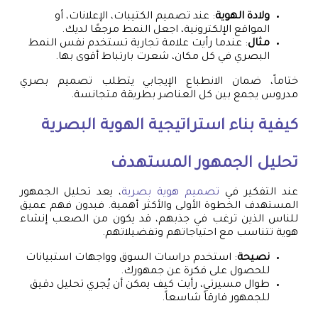
ولادة الهوية
: عند تصميم الكتيبات، الإعلانات، أو
المواقع الإلكترونية، اجعل النمط مرجعًا لديك.
مثال
: عندما رأيت علامة تجارية تستخدم نفس النمط
البصري في كل مكان، شعرت بارتباط أقوى بها.
ختاماً، ضمان الانطباع الإيجابي يتطلب تصميم بصري
مدروس يجمع بين كل العناصر بطريقة متجانسة.
كيفية بناء استراتيجية الهوية البصرية
تحليل الجمهور المستهدف
عند التفكير في
تصميم هوية بصرية
، يعد تحليل الجمهور
المستهدف الخطوة الأولى والأكثر أهمية. فبدون فهم عميق
للناس الذين ترغب في جذبهم، قد يكون من الصعب إنشاء
هوية تتناسب مع احتياجاتهم وتفضيلاتهم.
نصيحة
: استخدم دراسات السوق وواجهات استبيانات
للحصول على فكرة عن جمهورك.
طوال مسيرتي، رأيت كيف يمكن أن يُجري تحليل دقيق
للجمهور فارقاً شاسعاً.