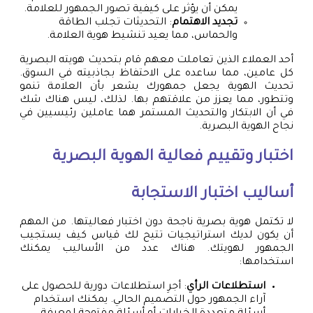
يمكن أن يؤثر على كيفية تصور الجمهور للعلامة.
تجديد الاهتمام
: التحديثات تجلب الطاقة
والحماس، مما يعيد تنشيط هوية العلامة.
أحد العملاء الذين تعاملت معهم قام بتحديث هويته البصرية
كل عامين، مما ساعده على الاحتفاظ بجاذبيته في السوق.
تحديث الهوية يجعل جمهورك يشعر بأن العلامة تنمو
وتتطور، مما يعزز من علاقتهم بها. لذلك، ليس هناك شك
في أن الابتكار والتحديث المستمر هما عاملين رئيسيين في
نجاح الهوية البصرية.
اختبار وتقييم فعالية الهوية البصرية
أساليب اختبار الاستجابة
لا تكتمل هوية بصرية ناجحة دون اختبار فعاليتها. من المهم
أن يكون لديك استراتيجيات تتيح لك قياس كيف يستجيب
الجمهور لهويتك. هناك عدد من الأساليب يمكنك
استخدامها:
استطلاعات الرأي
: أجرِ استطلاعات دورية للحصول على
آراء الجمهور حول التصميم الحالي. يمكنك استخدام