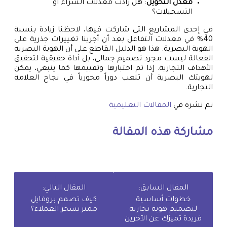
معدل التحويل
: هل زادت معدلات الشراء أو
التسجيلات؟
في إحدى المشاريع التي شاركت فيها، لاحظنا زيادة بنسبة
40% في معدلات التفاعل بعد أن أجرينا تغييرات جذرية على
الهوية البصرية. هذا هو الدليل القاطع على أن الهوية البصرية
الفعالة ليست مجرد تصميم جمالي، بل أداة حقيقية لتحقيق
الأهداف التجارية. إذا تم اختبارها وتقييمها كما ينبغي، يمكن
لهويتك البصرية أن تلعب دوراً محورياً في نجاح العلامة
التجارية.
تم نشره في
المقالات التعليمية
مشاركة هذه المقالة
المقال السابق:
المقال التالي:
خطوات أساسية
كيف تصمم بروفايل
لتصميم هوية تجارية
مميز يسحر العملاء؟
فريدة تميزك عن الآخرين