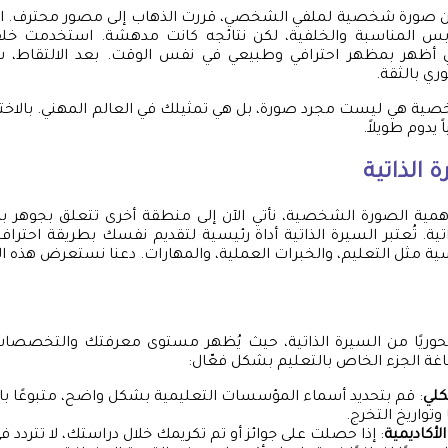
ن صورة شخصية لملفي الشخصي، قررت الذهاب إلى مصور محترف. ا
لابس المناسبة والخلفية، لكن نتائجه كانت مدهشة. استخدمت خل
ي أظهر بمظهر احترافي وطبيعي في نفس الوقت. بعد الالتقاط، 
ري بالثقة.
خصية هي ليست مجرد صورة، بل هي تمثيلك في العالم المهني. بالاخت
ً يدوم طويلاً.
الذاتية
أهمية الصورة الشخصية، نأتي الآن إلى منطقة أخرى تتعلق بجوهر 
ة. تُعتبر السيرة الذاتية أداة رئيسية لتقديم نفسك بطريقة احتراف
ية مثل التعليم، والخبرات العملية، والمهارات. دعنا نستعرض هذه ا
 محوريًا من السيرة الذاتية، حيث يُظهر مستوى معرفتك والتخصصات 
ة الجزء الخاص بالتعليم بشكل فعّال:
كلي
: قم بتحديد أسماء المؤسسات التعليمية بشكل واضح، متبوعًا با
تواريخ التخرج.
 الأكاديمية
: إذا حصلت على جوائز أو تم تكريمك خلال دراستك، لا تتردد ف