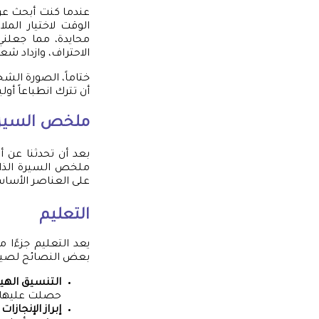
عندما كنت أبحث ع
الوقت لاختيار الم
محايدة، مما جعلن
الاحتراف، وازداد شعو
ختاماً، الصورة الش
أن تترك انطباعاً أوليا
ملخص السيرة 
بعد أن تحدثنا عن 
ملخص السيرة الذاتي
على العناصر الأساس
التعليم
يعد التعليم جزءًا
بعض النصائح لصياغ
التنسيق الهي
حصلت عليها و
إبراز الإنجازات