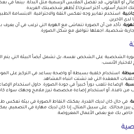
لي أو القانوني، قد تفضل الملابس الرسمية مثل البدلة. بينما في بع
كنك اختيار أسلوب أكثر استرخاءً يُظهر شخصيتك الفريدة.
اذبية
: استخدم تعابير وجه تعكس الثقة والاحترافية. الابتسامة الطبي
ًا لدى الآخرين.
لهوية
: تأكد من أن الصورة تتماشى مع الهوية التي ترغب في أن يعرف بها
جارية شخصية، اجعلها تتوافق مع شكل الصورة.
ة
ورة الشخصية على الشخص نفسه، بل تشمل أيضاً البيئة التي يتم ال
لاختيار الأنسب:
بسيطة
: استخدام خلفية بسيطة أو واضحة يساعد في التركيز على المو
لفيات المعقدة التي قد تشتت انتباه المشاهد.
اسبة
: الإضاءة تلعب دوراً كبيراً في جودة الصورة. حاول استخدام الإضا
ب من نافذة، أو استخدام إضاءة مخصصة تبرز ملامح وجهك سواء كانت
ة
: في حال كان لديك القدرة، يمكنك التقاط الصورة في بيئة تعكس ط
يبرز مجالك. على سبيل المثال، إذا كان لديك مهارة في التصميم، يمك
و خاص بك مع بعض الأعمال المعروضة.
صية