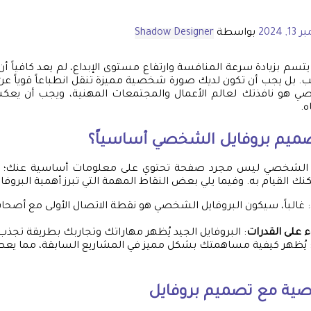
, 2024
بواسطة
Shadow Designer
يتسم بزيادة سرعة المنافسة وارتفاع مستوى الإبداع، لم يعد كافياً أن
 بل يجب أن تكون لديك صورة شخصية مميزة تنقل انطباعاً قوياً عن
صي هو نافذتك لعالم الأعمال والمجتمعات المهنية، ويجب أن يع
ه.
ميم بروفايل
الشخصي أساسياً؟
لشخصي ليس مجرد صفحة تحتوي على معلومات أساسية عنك؛ إنه 
كنك القيام به. وفيما يلي بعض النقاط المهمة التي تبرز أهمية البرو
: غالباً، سيكون البروفايل الشخصي هو نقطة الاتصال الأولى مع أصحاب
على القدرات
: البروفايل الجيد يُظهر مهاراتك وتجاربك بطريقة تجذب 
 يُظهر كيفية مساهمتك بشكل مميز في المشاريع السابقة، مما ي
صية مع
تصميم بروفايل