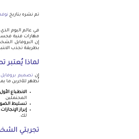
تم نشره بتاريخ
نوفمبر 13
في عالم اليوم الذي 
مهارات فنية فحسب.
إن البروفايل الشخ
بطريقة تجذب الانتبا
لماذا يُعتبر
تص
إن
تصميم بروفايل
ا
تُظهر للآخرين ما يم
الانطباع الأول
المحتملين.
تسليط الضوء 
إبراز الإنجازات
:
لك.
تجربتي الشخ