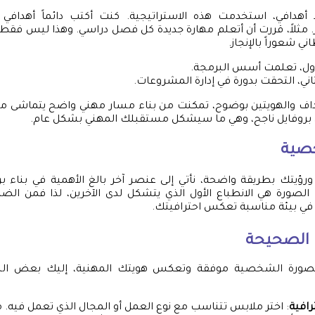
 أهدافي، استخدمت هذه الاستراتيجية. كنت أكتب دائماً أهدافي
 مثلاً، قررت أن أتعلم مهارة جديدة كل فصل دراسي. وهذا ليس فقط
ني شعوراً بالإنجاز.
ول، تعلمت أسس البرمجة.
ني، التحقت بدورة في إدارة المشروعات.
داف والهويتين بوضوح، تمكنت من بناء مسار مهني واضح يتماشى مع 
ل بروفايل ناجح، وهي ما سيشكل مستقبلك المهني بشكل عام.
صية
ورؤيتك بطريقة واضحة، نأتي إلى عنصر آخر بالغ الأهمية في بناء 
لصورة هي الانطباع الأول الذي يتشكل لدى الآخرين، لذا فمن الضرو
في بيئة مناسبة تعكس احترافيتك.
ة الصحيحة
لصورة الشخصية موفقة وتعكس هويتك المهنية، إليك بعض النص
رافية
: اختر ملابس تتناسب مع نوع العمل أو المجال الذي تعمل فيه. مث