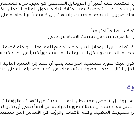
 المهنية، كنت أعتبر أن البروفايل الشخصي هو مجرد ملء للاستمارا
ارات جذابة للشخصية يعد بمثابة تذكرة دخول لعالم الأعمال. 
تقاء صورتي الشخصية بعناية، وانتبهت إلى كيفية تأثير الخلفية على ا
كس طابعاً احترافياً.
ي عناصر تتسبب في تشتيت الانتباه من خلفي.
ة، تعلمت أن البروفايل ليس مجرد تجميع للمعلومات، ولكنه قصة تس
ية، الخلفية، وشكل السيرة الذاتية يلعب دوراً كبيراً في تحديد كيفية 
تكون لديك صورة شخصية احترافية، يجب أن تمتد إلى السيرة الذاتية 
جزء التالي. هذه الخطوة ستساعدك في تعزيز حضورك المهني و
ية
جود بروفايل شخصي مميز، حان الوقت للحديث عن الأهداف والرؤية ال
ل. ليس فقط يجب أن تمتلك صورة احترافية، بل أيضاً ينبغي أن تكون لد
ي مسيرتك المهنية. وهذه الأهداف والرؤية هي الأساس الذي سيع