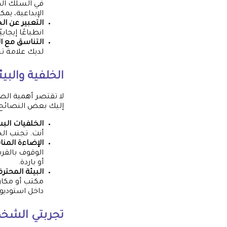
في السلك الما
الإبداعية، يم
التعبير عن الج
انطباعًا إيجابي
التناسق مع ا
لديك علامة ت
الخلفية والبيئ
لا تقتصر أهمية الص
إليك بعض النصائح ل
الخلفيات ال
أنت. تجنب الخ
الإضاءة المن
الوقوف بالقر
أو باردة.
البيئة المحترف
مكتب أو مكان 
داخل استودي
تجربتي الشخ