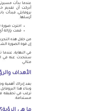
عندما بدأت مسيرتي
أدركت أن تقديم خي
بروفايلي، فبدأت بان
أرسلها.
اخترت صورة تع
قمت بإزالة أ
من خلال هذه التجرب
إن قوة الصورة الشخص
في النهاية، عندما 
سنتحدث عنه في ال
مثالي.
الأهداف والرؤ
بعد إدراك أهمية و
وبناء هذا البروفاي
ترغب في تحقيقه ف
مستدامة.
ما هي الرؤية؟