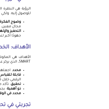
الرؤية هي النظرة ا
للوصول إليه. ولكي 
وضوح الفكرة
مجال معين، ك
التحفيز والإله
جهودًا أكبر ل
الأهداف: الخط
الأهداف هي المكونا
SMART، الذي يركز على:
محدد
: اجعلها
قابلة للقياس
الرقمي خلال 6 أشهر”.
تحقيق
: تأكد 
ذو أهمية
: يج
محدد في الو
تجربتي في تح