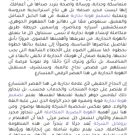
متماسكة وجذابة، ورسالة واضحة يتردد صداها في أعماقك.
إنها ليست مجرد صدفة؛ بل هي نتاج استراتيجية مدروسة
وعملية
تصميم هوية تجارية
متقنة. في هذا الدليل الشامل
والعميق، سنغوص معًا في دهاليز هذا المفهوم الجوهري،
مستكشفين أسراره وعناصره، وراسمين خريطة طريق
متكاملة لإنشاء هوية تجارية لا تُنسى. سنتناول كل ما يتعلق
بالهوية التجارية، من تعريفها وأهميتها القصوى، مرورًا بأدق
تفاصيل عناصرها الأساسية، وصولًا إلى عملية بنائها خطوة
بخطوة. كما سنلقي الضوء على الأخطاء الشائعة التي يجب
تجنبها، وكيفية ضمان أن هويتك التجارية لا تكتفي بالبقاء في
المنافسة، بل تتألق وتترك أثرًا دائمًا. ولا تفوتنا فرصة أن
نستلهم من قصص نجاح عالمية، ونستشرف مستقبل
الهوية التجارية في هذا العصر الرقمي المتسارع.
إن النجاح الحقيقي لأي علامة تجارية في هذا العصر المتسارع
لا يقتصر على جودة المنتجات والخدمات فحسب، بل يتجاوز
ذلك ليلامس جوهر كيفية تقديمها لنفسها. يعتبر
تصميم
هوية تجارية
قوية ومميزة هو حجر الزاوية الذي تبنى عليه الثقة
والولاء، فهو يعكس شخصية الشركة وقيمها بوضوح. ومن
هنا تبرز أهمية
الهوية البصرية المتكاملة
التي تتجاوز مجرد
الشعار والألوان لتشمل كل عنصر مرئي. كما أن الاهتمام بـ
بروفايل الشركة
يُعد جزءًا لا يتجزأ من هذه المنظومة
المتكاملة، حيث يقدم نظرة شاملة عن إنجازاتها ورؤيتها