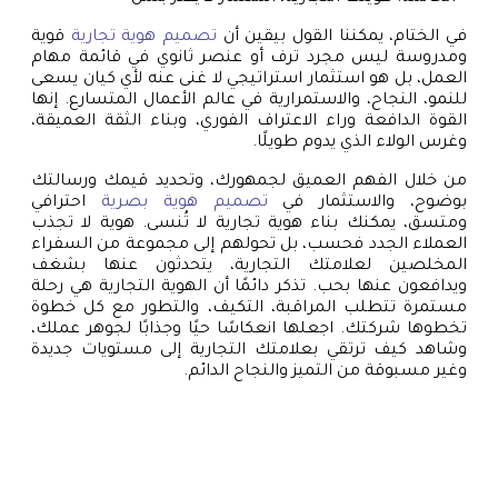
في الختام، يمكننا القول بيقين أن
تصميم هوية تجارية
قوية
ومدروسة ليس مجرد ترف أو عنصر ثانوي في قائمة مهام
العمل، بل هو استثمار استراتيجي لا غنى عنه لأي كيان يسعى
للنمو، النجاح، والاستمرارية في عالم الأعمال المتسارع. إنها
القوة الدافعة وراء الاعتراف الفوري، وبناء الثقة العميقة،
وغرس الولاء الذي يدوم طويلًا.
من خلال الفهم العميق لجمهورك، وتحديد قيمك ورسالتك
بوضوح، والاستثمار في
تصميم هوية بصرية
احترافي
ومتسق، يمكنك بناء هوية تجارية لا تُنسى. هوية لا تجذب
العملاء الجدد فحسب، بل تحولهم إلى مجموعة من السفراء
المخلصين لعلامتك التجارية، يتحدثون عنها بشغف
ويدافعون عنها بحب. تذكر دائمًا أن الهوية التجارية هي رحلة
مستمرة تتطلب المراقبة، التكيف، والتطور مع كل خطوة
تخطوها شركتك. اجعلها انعكاسًا حيًا وجذابًا لجوهر عملك،
وشاهد كيف ترتقي بعلامتك التجارية إلى مستويات جديدة
وغير مسبوقة من التميز والنجاح الدائم.