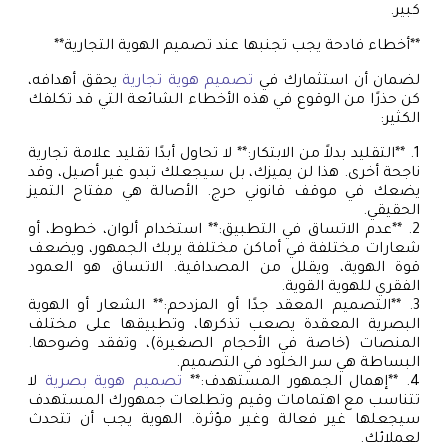
كبير.
**أخطاء فادحة يجب تجنبها عند تصميم الهوية التجارية**
لضمان أن استثمارك في
تصميم هوية تجارية
يحقق أهدافه،
كن حذرًا من الوقوع في هذه الأخطاء الشائعة التي قد تكلفك
الكثير:
1. **التقليد بدلاً من الابتكار:** لا تحاول أبدًا تقليد علامة تجارية
ناجحة أخرى. هذا لن يميزك، بل سيجعلك تبدو غير أصيل، وقد
يضعك في موقف قانوني حرج. الأصالة هي مفتاح التميز
الحقيقي.
2. **عدم الاتساق في التطبيق:** استخدام ألوان، خطوط، أو
شعارات مختلفة في أماكن مختلفة يربك الجمهور، ويضعف
قوة الهوية، ويقلل من المصداقية. الاتساق هو العمود
الفقري للهوية القوية.
3. **التصميم المعقد جدًا أو المزدحم:** الشعار أو الهوية
البصرية المعقدة يصعب تذكرها، وتطبيقها على مختلف
المنصات (خاصة في الأحجام الصغيرة)، وتفقد وضوحها.
البساطة هي سر الخلود في التصميم.
4. **إهمال الجمهور المستهدف:**
تصميم هوية بصرية
لا
تتناسب مع اهتمامات وقيم وتطلعات جمهورك المستهدف
سيجعلها غير فعالة وغير مؤثرة. الهوية يجب أن تتحدث
لعملائك.