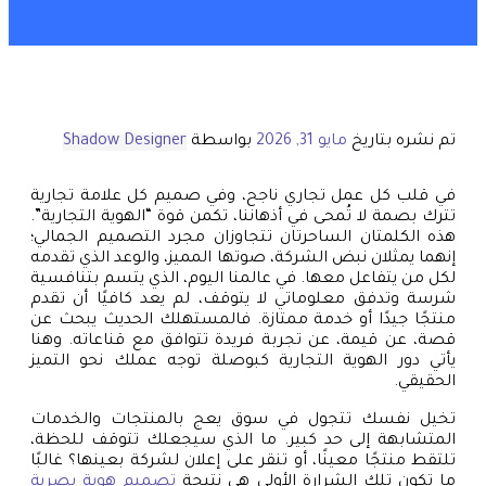
تم نشره بتاريخ
مايو 31, 2026
بواسطة
Shadow Designer
في قلب كل عمل تجاري ناجح، وفي صميم كل علامة تجارية
تترك بصمة لا تُمحى في أذهاننا، تكمن قوة “الهوية التجارية”.
هذه الكلمتان الساحرتان تتجاوزان مجرد التصميم الجمالي؛
إنهما يمثلان نبض الشركة، صوتها المميز، والوعد الذي تقدمه
لكل من يتفاعل معها. في عالمنا اليوم، الذي يتسم بتنافسية
شرسة وتدفق معلوماتي لا يتوقف، لم يعد كافيًا أن تقدم
منتجًا جيدًا أو خدمة ممتازة. فالمستهلك الحديث يبحث عن
قصة، عن قيمة، عن تجربة فريدة تتوافق مع قناعاته. وهنا
يأتي دور الهوية التجارية كبوصلة توجه عملك نحو التميز
الحقيقي.
تخيل نفسك تتجول في سوق يعج بالمنتجات والخدمات
المتشابهة إلى حد كبير. ما الذي سيجعلك تتوقف للحظة،
تلتقط منتجًا معينًا، أو تنقر على إعلان لشركة بعينها؟ غالبًا
ما تكون تلك الشرارة الأولى هي نتيجة
تصميم هوية بصرية