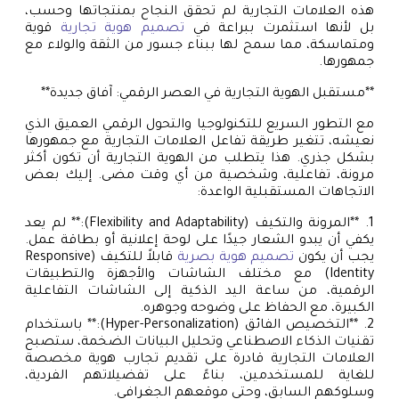
هذه العلامات التجارية لم تحقق النجاح بمنتجاتها وحسب،
بل لأنها استثمرت ببراعة في
تصميم هوية تجارية
قوية
ومتماسكة، مما سمح لها ببناء جسور من الثقة والولاء مع
جمهورها.
**مستقبل الهوية التجارية في العصر الرقمي: آفاق جديدة**
مع التطور السريع للتكنولوجيا والتحول الرقمي العميق الذي
نعيشه، تتغير طريقة تفاعل العلامات التجارية مع جمهورها
بشكل جذري. هذا يتطلب من الهوية التجارية أن تكون أكثر
مرونة، تفاعلية، وشخصية من أي وقت مضى. إليك بعض
الاتجاهات المستقبلية الواعدة:
1. **المرونة والتكيف (Flexibility and Adaptability):** لم يعد
يكفي أن يبدو الشعار جيدًا على لوحة إعلانية أو بطاقة عمل.
يجب أن يكون
تصميم هوية بصرية
قابلاً للتكيف (Responsive
Identity) مع مختلف الشاشات والأجهزة والتطبيقات
الرقمية، من ساعة اليد الذكية إلى الشاشات التفاعلية
الكبيرة، مع الحفاظ على وضوحه وجوهره.
2. **التخصيص الفائق (Hyper-Personalization):** باستخدام
تقنيات الذكاء الاصطناعي وتحليل البيانات الضخمة، ستصبح
العلامات التجارية قادرة على تقديم تجارب هوية مخصصة
للغاية للمستخدمين، بناءً على تفضيلاتهم الفردية،
وسلوكهم السابق، وحتى موقعهم الجغرافي.