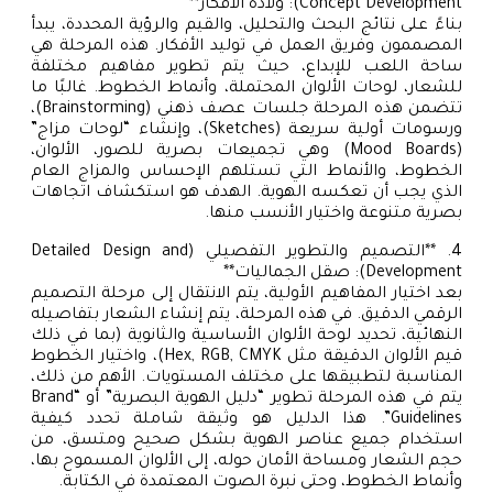
Concept Development): ولادة الأفكار**
بناءً على نتائج البحث والتحليل، والقيم والرؤية المحددة، يبدأ
المصممون وفريق العمل في توليد الأفكار. هذه المرحلة هي
ساحة اللعب للإبداع، حيث يتم تطوير مفاهيم مختلفة
للشعار، لوحات الألوان المحتملة، وأنماط الخطوط. غالبًا ما
تتضمن هذه المرحلة جلسات عصف ذهني (Brainstorming)،
ورسومات أولية سريعة (Sketches)، وإنشاء “لوحات مزاج”
(Mood Boards) وهي تجميعات بصرية للصور، الألوان،
الخطوط، والأنماط التي تستلهم الإحساس والمزاج العام
الذي يجب أن تعكسه الهوية. الهدف هو استكشاف اتجاهات
بصرية متنوعة واختيار الأنسب منها.
4. **التصميم والتطوير التفصيلي (Detailed Design and
Development): صقل الجماليات**
بعد اختيار المفاهيم الأولية، يتم الانتقال إلى مرحلة التصميم
الرقمي الدقيق. في هذه المرحلة، يتم إنشاء الشعار بتفاصيله
النهائية، تحديد لوحة الألوان الأساسية والثانوية (بما في ذلك
قيم الألوان الدقيقة مثل Hex, RGB, CMYK)، واختيار الخطوط
المناسبة لتطبيقها على مختلف المستويات. الأهم من ذلك،
يتم في هذه المرحلة تطوير “دليل الهوية البصرية” أو “Brand
Guidelines”. هذا الدليل هو وثيقة شاملة تحدد كيفية
استخدام جميع عناصر الهوية بشكل صحيح ومتسق، من
حجم الشعار ومساحة الأمان حوله، إلى الألوان المسموح بها،
وأنماط الخطوط، وحتى نبرة الصوت المعتمدة في الكتابة.