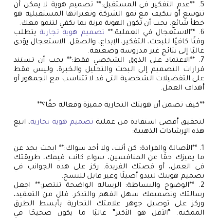
5. **عدم التفكير في المستقبل:** تصميم هوية لا يمكن أن
تتوسع أو تتكيف مع نمو الشركة وتغيراتها المستقبلية هو
خطأ شائع. يجب أن تكون الهوية مرنة بما يكفي لتنمو معك.
6. **الاستعجال في العملية:**
تصميم هوية تجارية
يتطلب
وقتًا كافيًا للبحث، التفكير، الإبداع، والصقل. الاستعجال يؤدي
غالبًا إلى نتائج غير مدروسة وضعيفة.
7. **الاعتماد على الذوق الشخصي فقط:** يجب أن تستند
قرارات التصميم إلى البحث والتحليل والخبرة، وليس فقط
على التفضيلات الشخصية التي قد لا تتناسب مع الجمهور أو
أهداف العمل.
**كيف تضمن أن هويتك التجارية مميزة وفعالة حقًا؟**
لتحقيق أقصى استفادة من عملية
تصميم هوية تجارية
، اتبع
هذه الإرشادات الذهبية:
1. **الأصالة والفرادة: كن أنت، ولا أحد سواك:** ابحث بجد عن
ما يميزك حقًا عن المنافسين، سواء كانت قيمك، طريقتك
في العمل، أو قصتك الفريدة. ركز على هذه الجوانب في
تصميم هويتك لتبدو أصيلًا وغير قابل للنسخ.
2. **الوضوح والبساطة: الرسالة الواضحة تنتصر:** اجعل
رسالتك وتصميمك سهل الفهم والتذكر. قلل من التعقيد،
وركز على توصيل جوهر علامتك التجارية بأبسط الطرق
الممكنة. “الأقل هو الأكثر” غالبًا ما يكون صحيحًا في