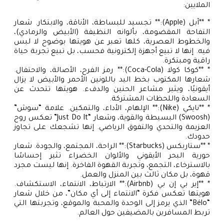
الملايين:
* **آبل (Apple):** تجسيد للبساطة، الأناقة، والابتكار. شعار
التفاحة المقضومة، بألوانه النظيفة (الأبيض والرمادي)،
والخطوط العصرية، كلها تعبر عن هويتها بوضوح لا لبس
فيه. إنها لا تبيع أجهزة إلكترونية فحسب، بل تبيع تجربة حياة
راقية ومبتكرة.
* **كوكا كولا (Coca-Cola):** رمز الفرح، الأصالة، والاحتفال.
شعارها المكتوب بخط اليد باللونين الأحمر والأبيض لا يزال
أيقونيًا، ويثير مشاعر الحنين والدفء. هويتها تتحدث عن
السعادة واللحظات المشتركة.
* **نايكي (Nike):** الإلهام، الأداء، والتمكين. علامة “سوش”
(Swoosh) البسيطة والقوية، وشعار “Just Do It” تعكس روح
العزيمة والتحدي والتفوق الرياضي. إنها تشجعك على تجاوز
حدودك.
* **ستاربكس (Starbucks):** الراحة، المجتمع، والجودة. شعار
حورية البحر الأيقوني والألوان الخضراء تثير إحساسًا
بالاسترخاء، التجمع، وتجربة القهوة الفاخرة. إنها ليست مجرد
قهوة، بل مكان ثالث بين المنزل والعمل.
* **إير بي إن بي (Airbnb):** الارتباط، الانتماء، الاستكشاف.
هويتها تعكس فكرة “الانتماء إلى أي مكان”، من خلال شعار
“Bélo” الذي يرمز إلى الوحدة والمحبة والموقع، وتجربتها التي
تربط المسافرين بالمضيفين حول العالم.