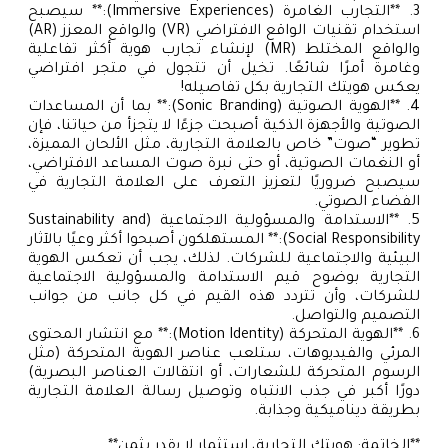
3. **التجارب الغامرة (Immersive Experiences):** سيصبح
استخدام تقنيات الواقع الافتراضي (VR) والواقع المعزز (AR)
والواقع المختلط (MR) لإنشاء تجارب هوية أكثر تفاعلية
وغامرة أمرًا شائعًا. تخيل أن تتجول في متجر افتراضي
يعكس هويتك التجارية بكل تفاصيله!
4. **الهوية الصوتية (Sonic Branding):** بما أن المساعدات
الصوتية والأجهزة الذكية أصبحت جزءًا لا يتجزأ من حياتنا، فإن
تطوير “صوت” خاص بالعلامة التجارية، مثل الألحان المميزة،
أو النغمات الصوتية، أو حتى نبرة صوت المساعد الافتراضي،
سيصبح ضروريًا لتعزيز التعرف على العلامة التجارية في
الفضاء الصوتي.
5. **الاستدامة والمسؤولية الاجتماعية (Sustainability and
Social Responsibility):** المستهلكون أصبحوا أكثر وعيًا بالآثار
البيئية والاجتماعية للشركات. لذلك، يجب أن تعكس الهوية
التجارية بوضوح قيم الاستدامة والمسؤولية الاجتماعية
للشركات، وأن تتردد هذه القيم في كل جانب من جوانب
التصميم والتواصل.
6. **الهوية المتحركة (Motion Identity):** مع انتشار المحتوى
المرئي والفيديوهات، ستلعب عناصر الهوية المتحركة (مثل
الرسوم المتحركة للشعارات، أو انتقالات العناصر البصرية)
دورًا أكبر في جذب الانتباه وتوصيل رسالة العلامة التجارية
بطريقة ديناميكية وجذابة.
**الخاتمة: هويتك التجارية، استثمار لا يقدر بثمن**