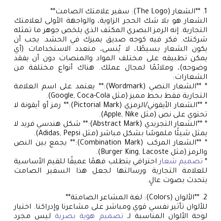
1. **الشعار (The Logo): سفير علامتك الصامت**
الشعار هو بلا شك الحجر الزاوية، والواجهة الأولى لعلامتك
التجارية. إنه الرمز البصري المكثف الذي يلخص جوهر ما تمثله
شركتك. فكر فيه كوجه صديق يميزك في الحشد. يجب أن
يكون الشعار بسيطًا، لا يُنسى، متعدد الاستخدامات (أي
يمكن تطبيقه على مختلف المواد والمنصات دون أن يفقد
وضوحه)، وملائمًا لمجال عملك. هناك أنواع مختلفة من
الشعارات:
* **الشعار النصي (Wordmark):** يعتمد على اسم العلامة
التجارية فقط بخط مميز (مثل Google, Coca-Cola).
* **الشعار الأيقوني/الرمزي (Pictorial Mark):** رمز أو أيقونة لا
تحتوي على نص (مثل Apple, Nike).
* **الشعار التجريدي (Abstract Mark):** شكل هندسي فريد لا
يمثل شيئًا ملموسًا بشكل مباشر (مثل Adidas, Pepsi).
* **الشعار المركب (Combination Mark):** يجمع بين النص
والرمز (مثل Burger King, Lacoste).
*
تصميم شعار
احترافي يتطلب فهمًا عميقًا للقيم الأساسية
للعلامة التجارية ورسالتها لجعل هذا السفير الصامت
يتحدث بصوت عالٍ.
2. **الألوان (Colors): لغة المشاعر الصامتة**
للألوان تأثير نفسي قوي ومباشر على مشاعرنا وإدراكنا. اختيار
لوحة الألوان المناسبة لـ
تصميم هوية بصرية
ليس مجرد