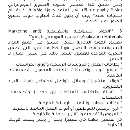
يدخل ضمن هذا العنصر أسلوب التصوير الفوتوغرافي
(Photography Style)، هل تعتمد صورًا واقعية، فنية، أم
منتجات فقط؟ يجب أن يكون هناك أسلوب موحد لجميع
الصور المستخدمة.
6. **المواد التسويقية والتطبيقية (Marketing and
Application Materials): تجسيد الهوية في الواقع**
تطبيق الهوية التجارية بشكل متسق على جميع المواد
التسويقية ونقاط الاتصال هو الخطوة الأخيرة التي تضمن
التجربة الموحدة للعميل. يشمل ذلك، على سبيل المثال لا
الحصر:
* بطاقات العمل والترويسات الرسمية وأوراق المراسلات.
* موقع الويب وتطبيقات الهاتف المحمول بتصميماتها
الكاملة.
* قوالب منشورات وسائل التواصل الاجتماعي وقوالب البريد
الإلكتروني.
* التعبئة والتغليف للمنتجات (إن وجدت) وتصميمات
الملصقات.
* لافتات المحلات واللافتات الإعلانية الخارجية.
* الزي الرسمي للموظفين أو أدوات العمل الخاصة بالشركة.
* العروض التقديمية والتقارير الداخلية والخارجية.
كل تفصيل، مهما كان صغيرًا، يجب أن يحمل بصمة هويتك
التجارية.