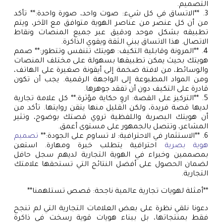
التصميم.
3. **الاتساق في كل شيء: صوت واحد، صورة واحدة:** تأكد
من أن كل عنصر من عناصر الهوية متوافق مع الآخر، ويتم
تطبيقه بشكل موحد ودقيق عبر جميع المنصات ونقاط
الاتصال. هذا الاتساق يبني الثقة ويقوي الذاكرة.
4. **المرونة وقابلية التكيف: هويتك تتنفس وتتطور:** صمم
هويتك بحيث يمكن تطبيقها بسهولة على مختلف المنصات
والوسائط، من لافتة ضخمة إلى أيقونة صغيرة على الهاتف،
ومن المواد المطبوعة إلى الواجهة الرقمية. يجب أن تكون
قادرة على التكيف دون أن تفقد جوهرها.
5. **التركيز على القصة: اروِ حكاية مؤثرة:** كل علامة تجارية
لديها قصة فريدة، ولكن القليل منها يتقن روايتها. تأكد من
أن هويتك البصرية واللفظية تروي قصتك بوضوح، وتثير
المشاعر، وتتصل بالجمهور على مستوى أعمق.
6. **الاستثمار في الاحترافية: لا تساوم على الجودة:**
تصميم
هوية بصرية
احترافية يتطلب خبرة ومهارة. استعن
بمصممين وخبراء في الهوية التجارية لديهم سجل حافل
لضمان الحصول على أفضل النتائج التي تستحقها علامتك
التجارية.
**أمثلة لهويات تجارية عالمية ناجحة: قصص تستلهمنا**
دعونا نلقي نظرة على بعض العلامات التجارية التي لم تنجح
فقط بمنتجاتها، بل ببناء هويات قوية رسخت في ذاكرة