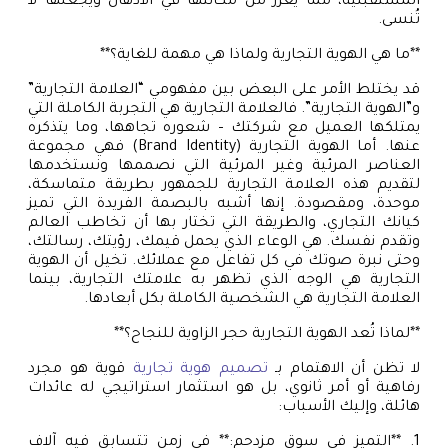
المستقبلية، مما يعزز من مكانتها في الأذهان ويجعلها لا
تُنسى.
**ما هي الهوية التجارية ولماذا هي مهمة للغاية؟**
قد يختلط الأمر على البعض بين مفهومي “العلامة التجارية”
و”الهوية التجارية”. فالعلامة التجارية هي التجربة الكاملة التي
يمتلكها العميل مع شركتك – شعوره تجاهها، وما يتذكره
عنها. أما الهوية التجارية (Brand Identity) فهي مجموعة
العناصر المرئية وغير المرئية التي نصممها ونستخدمها
لتقديم هذه العلامة التجارية للجمهور بطريقة متماسكة،
موحدة، ومقصودة. إنها أشبه بالبصمة الفريدة التي تميز
كيانك التجاري، والطريقة التي تختار بها أن تخاطب العالم
وتقدم نفسك. هي الوعاء الذي يحمل قيمك، رؤيتك، رسالتك،
وحتى نبرة صوتك في كل تفاعل مع عملائك. تخيل أن الهوية
التجارية هي الوجه الذي تظهر به علامتك التجارية، بينما
العلامة التجارية هي الشخصية الكاملة بكل أبعادها.
**لماذا تُعد الهوية التجارية حجر الزاوية للنجاح؟**
لا تظن أن الاهتمام بـ
تصميم هوية تجارية
قوية هو مجرد
رفاهية أو أمر ثانوي، بل هو استثمار استراتيجي له عائدات
هائلة، وإليك الأسباب:
1. **التميز في سوق مزدحم:** في زمن تتسابق فيه آلاف