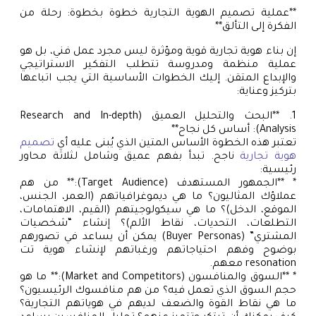
**عملية تصميم الهوية التجارية خطوة بخطوة: رحلة من
الفكرة إلى التألق**
إن بناء هوية تجارية قوية ومؤثرة ليس مجرد عمل فني، بل هو
عملية منظمة ومدروسة تتطلب التفكير الاستراتيجي
والإبداع المتقن. إليك الخطوات الأساسية التي يجب اتباعها
بتركيز وعناية:
1. **البحث والتحليل العميق (Research and In-depth
Analysis): أساس كل نجاح**
تعتبر هذه الخطوة الأساس المتين الذي يُبنى عليه أي
تصميم
هوية تجارية
ناجح. تبدأ بفهم عميق وشامل لثلاثة محاور
رئيسية:
* **الجمهور المستهدف (Target Audience):** من هم
عملاؤك المثاليون؟ ما هي ديموغرافياتهم (العمر، الجنس،
الموقع، الدخل)؟ ما هي سيكولوجيتهم (القيم، الاهتمامات،
التطلعات، التحديات، نقاط الألم)؟ إنشاء “شخصيات
المشتري” (Buyer Personas) يمكن أن يساعد في تصورهم
بوضوح وفهم احتياجاتهم ورغباتهم لإنشاء هوية تت
resonation معهم.
* **السوق والمنافسون (Market and Competitors):** ما هو
حجم السوق الذي تعمل فيه؟ من هم منافسوك الرئيسيون؟
ما هي نقاط القوة والضعف لديهم في هوياتهم التجارية؟