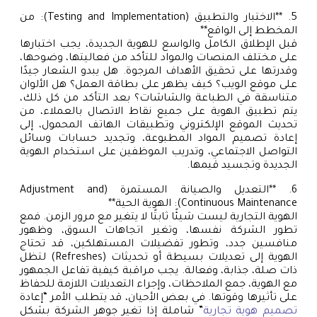
5. **الاختبار والتطبيق (Testing and Implementation): من
المخطط إلى الواقع**
قبل الإطلاق الكامل والواسع للهوية الجديدة، يجب اختبارها
على مختلف المنصات والمواد للتأكد من فعاليتها، وضوحها،
وقدرتها على تحقيق الأهداف المرجوة. هل يبدو الشعار جيدًا
على موقع الويب؟ كيف يظهر على بطاقة العمل؟ هل الألوان
متناسقة في الطباعة والشاشات؟ بعد التأكد من كل ذلك،
يتم تطبيق الهوية على جميع نقاط الاتصال بالعملاء، من
تحديث الموقع الإلكتروني وتطبيقات الهاتف المحمول، إلى
إعادة تصميم المواد المطبوعة، وتجديد حسابات وسائل
التواصل الاجتماعي، وتدريب الموظفين على استخدام الهوية
الجديدة وتجسيد قيمها.
6. **التعديل والصيانة المستمرة (Adjustment and
Continuous Maintenance): الهوية الحية**
الهوية التجارية ليست شيئًا ثابتًا لا يتغير مع مرور الزمن. فمع
تطور الشركة نفسها، وتغير اتجاهات السوق، وظهور
منافسين جدد، وتطور تفضيلات المستهلكين، قد تحتاج
الهوية إلى تعديلات بسيطة أو تحديثات (Refreshes) لتظل
ذات صلة، جذابة، وفعالة. يجب مراقبة كيفية تفاعل الجمهور
مع الهوية، جمع الملاحظات، وإجراء التعديلات اللازمة للحفاظ
على تأثيرها وقوتها. في بعض الأحيان، قد يتطلب الأمر “إعادة
تصميم هوية تجارية
” شاملة إذا تغير جوهر الشركة بشكل