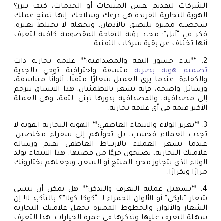
الشركات لتقديم نفس المنتجات أو الخدمات، كيف تبرز؟
الهوية التجارية الفريدة هي درعك وسلاحك. إنها تمنح عملك
شخصية مميزة تلتصق بالأذهان، وتجعله لا يختلط بغيره.
فكر في “آبل”؛ مجرد رؤية التفاحة المقضومة كافية لتعرف
أنها تختلف عن بقية شركات التقنية.
2. **بناء جسور الثقة والمصداقية:** علامة تجارية ذات
تصميم هوية بصرية
متسقة واحترافية توحي بالجدية
والكفاءة. عندما يرى العميل شعارًا متقنًا، ألوانًا متناسقة،
ورسائل واضحة، فإنه يشعر بالاطمئنان. هذا الاتساق يترجم
إلى مصداقية، والمصداقية بدورها تبني الثقة، وهي العملة
الأكثر قيمة في أي علاقة تجارية.
3. **تعزيز الولاء والانتماء العاطفي:** الهوية التجارية القوية لا
تجذب العملاء فحسب، بل تحولهم إلى سفراء مخلصين.
عندما يشعر العملاء بالارتباط العاطفي بقيم ورسالة
علامتك التجارية، يصبحون جزءًا من قصتها. هذا الانتماء يولد
الولاء الذي يتجاوز مجرد المنتج أو السعر، ويجعلهم يختارونك
مرارًا وتكرارًا.
4. **تسهيل عملية التعرف والتذكر:** هل يمكن أن تنسى
شعار “نايكي” أو الألوان الحمراء لـ “كوكا كولا”؟ بالتأكيد لا! إن
الشعار والألوان والخطوط المميزة تجعل علامتك التجارية
سهلة التعرف عليها وتذكرها في غمرة الخيارات. هذا التعرف