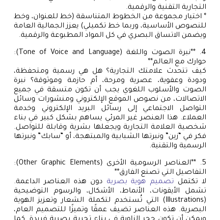
التجارية التقنية والرقمية.
* اختيار مجموعة من الخطوط المتناسقة (خط للعنوان، وخط
للنصوص الأساسية، وربما خط تكميلي) يعزز الجمالية العامة
ويضمن الاتساق البصري في كل المواد المطبوعة والرقمية.
4. **نبرة الصوت واللغة (Tone of Voice and Language):
حوارك مع العالم**
كيف تتحدث علامتك التجارية؟ هل هي رسمية ومتحفظة،
ودودة وعفوية، عصرية ومرحة، أم حازمة وموثوقة؟ نبرة
الصوت والأسلوب اللغوي يجب أن تكون متسقة في جميع
الاتصالات، من نصوص الموقع الإلكتروني ومنشورات وسائل
التواصل الاجتماعي إلى رسائل البريد الإلكتروني وخدمة
العملاء. هذا العنصر غير المرئي يساهم بشكل كبير في بناء
شخصية العلامة التجارية ويجعلها بشرية وقابلة للتواصل.
فكر في “زين” ونبرتها الشبابية والمبتهجة، أو “سابك” ونبرتها
الرسمية والتقنية.
5. **العناصر الرسومية الأخرى (Other Graphic Elements):
التفاصيل التي تصنع الفارق**
لا تكتمل
تصميم هوية بصرية
دون هذه العناصر الداعمة.
تشمل الأيقونات، الأنماط، الأشكال، والرسوم التوضيحية
(Illustrations) التي تُستخدم لتكملة الشعار وتعزيز الهوية
البصرية. هذه العناصر تضيف عمقًا وتميزًا للتصميم العام،
ويمكن أن تكون حجر الزاوية في بناء تجربة بصرية فريدة. كما