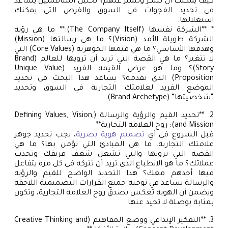
كيف يمكنك أن تبتكر وتتميز عنهم؟ تحليل المنافسين يساعد
في تحديد الفجوات في السوق والفرص التي يمكنك
استغلالها.
* **الشركة نفسها (The Company Itself):** ما هي رؤية
الشركة طويلة الأمد (Vision)؟ ما هي رسالتها (Mission)
وهدفها الأساسي؟ ما هي قيمها الجوهرية (Core Values) التي
لا تتغير؟ ما هي القصة التي تريد أن ترويها للعالم (Brand
Story)؟ وما هو عرض القيمة الفريد (Unique Value
Proposition) الذي تقدمه؟ يساعد هذا البحث في تحديد
الموضع الفريد لعلامتك التجارية في السوق وتحديد
“شخصيتها” (Brand Archetype).
2. **تحديد القيم والرؤية والرسالة (Defining Values, Vision,
and Mission): روح العلامة التجارية**
قبل الشروع في أي
تصميم هوية بصرية
، يجب تحديد جوهر
علامتك التجارية. ما هي المبادئ التي تؤمن بها؟ ما هي
القصة التي ترويها والتي تشعل شغف فريقك وتجذب
عملائك؟ ما هو الانطباع الذي تريد أن تتركه في كل مرة يتفاعل
فيها أحدهم معك؟ هذا التحديد الواضح للقيم والرؤية
والرسالة يساعد في توجيه جميع القرارات التصميمية اللاحقة
ويضمن أن الهوية تعكس بصدق روح العلامة التجارية، وتكون
بمثابة بوصلة لا تحيد عنها.
3. **التفكير الإبداعي ووضع المفاهيم (Creative Thinking and