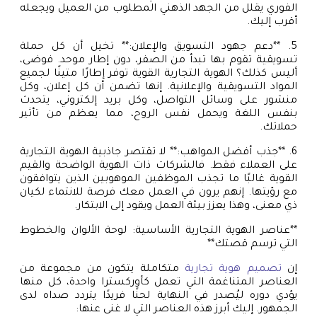
الفوري يقلل من الجهد الذهني المطلوب من العميل ويجعله
أقرب إليك.
5. **دعم جهود التسويق والإعلان:** تخيل أن كل حملة
تسويقية تقوم بها تبدأ من الصفر، دون إطار موحد. فوضى،
أليس كذلك؟ الهوية التجارية القوية توفر إطارًا متينًا لجميع
المواد التسويقية والإعلانية. إنها تضمن أن كل إعلان، وكل
منشور على وسائل التواصل، وكل بريد إلكتروني، يتحدث
بنفس اللغة ويحمل نفس الروح، مما يعظم من تأثير
حملاتك.
6. **جذب أفضل المواهب:** لا تقتصر جاذبية الهوية التجارية
على العملاء فقط. فالشركات ذات الهوية الواضحة والقيم
القوية غالبًا ما تجذب الموظفين الموهوبين الذين يتوافقون
مع رؤيتها. إنهم يرون في العمل معك فرصة للانتماء لكيان
ذي معنى، وهذا يعزز بيئة العمل ويقود إلى الابتكار.
**عناصر الهوية التجارية الأساسية: لوحة الألوان والخطوط
التي ترسم قصتك**
إن
تصميم هوية تجارية
متكاملة يتكون من مجموعة من
العناصر المتناغمة التي تعمل كأوركسترا واحدة، كل منها
يؤدي دوره ليُصدر في النهاية لحنًا فريدًا يتردد صداه لدى
الجمهور. إليك أبرز هذه العناصر التي لا غنى عنها: