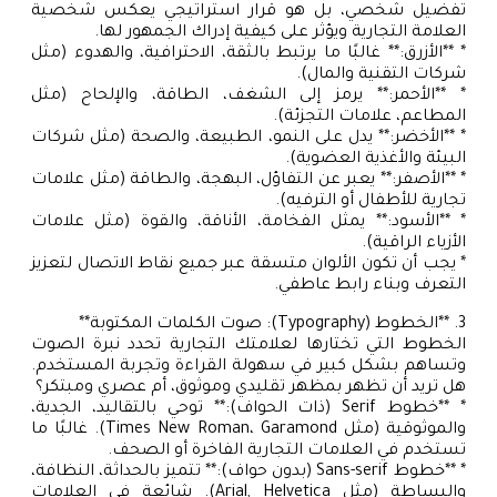
تفضيل شخصي، بل هو قرار استراتيجي يعكس شخصية
العلامة التجارية ويؤثر على كيفية إدراك الجمهور لها.
* **الأزرق:** غالبًا ما يرتبط بالثقة، الاحترافية، والهدوء (مثل
شركات التقنية والمال).
* **الأحمر:** يرمز إلى الشغف، الطاقة، والإلحاح (مثل
المطاعم، علامات التجزئة).
* **الأخضر:** يدل على النمو، الطبيعة، والصحة (مثل شركات
البيئة والأغذية العضوية).
* **الأصفر:** يعبر عن التفاؤل، البهجة، والطاقة (مثل علامات
تجارية للأطفال أو الترفيه).
* **الأسود:** يمثل الفخامة، الأناقة، والقوة (مثل علامات
الأزياء الراقية).
* يجب أن تكون الألوان متسقة عبر جميع نقاط الاتصال لتعزيز
التعرف وبناء رابط عاطفي.
3. **الخطوط (Typography): صوت الكلمات المكتوبة**
الخطوط التي تختارها لعلامتك التجارية تحدد نبرة الصوت
وتساهم بشكل كبير في سهولة القراءة وتجربة المستخدم.
هل تريد أن تظهر بمظهر تقليدي وموثوق، أم عصري ومبتكر؟
* **خطوط Serif (ذات الحواف):** توحي بالتقاليد، الجدية،
والموثوقية (مثل Times New Roman، Garamond). غالبًا ما
تستخدم في العلامات التجارية الفاخرة أو الصحف.
* **خطوط Sans-serif (بدون حواف):** تتميز بالحداثة، النظافة،
والبساطة (مثل Arial, Helvetica). شائعة في العلامات