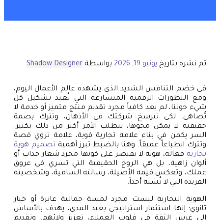
تم نشره بتاريخ
يونيو 19, 2026
بواسطة
Shadow Designer
في خضم التنافس الشديد الذي يشهده عالم الأعمال اليوم،
ومع التطورات الرقمية المتسارعة التي تُعيد تشكيل كل
شيء حولنا، لم يعد كافياً مجرد تقديم منتج متميز أو خدمة لا
تُضاهى. لكي تترسخ شركتك في الأذهان، وتترك بصمة
حقيقية لا يمكن محوها، يتطلب الأمر أكثر من ذلك بكثير.
السر يكمن في بناء علامة تجارية قوية، علامة تروي قصة
وتترك انطباعاً عميقاً. وهنا بالضبط تبرز أهمية
تصميم هوية
تجارية
فعالة، هوية لا تقتصر على كونها مجرد شعار جذاب أو
ألوان زاهية، بل هي الروح الحقيقية التي تسري في عروق
عملك، وتعكس قيمه الأصيلة، رسالته السامية، وشخصيته
الفريدة التي لا تُشبه أحداً.
الهوية التجارية ليست مجرد لمسة جمالية عابرة أو خيار
ثانوي؛ إنها استثمار استراتيجي بعيد المدى، يهدف بالأساس
إلى غرس الثقة في قلوب العملاء، تعزيز ولائهم، وتقديم