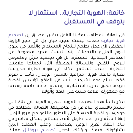
عليك بفوائد جمة.
خاتمة: الهوية التجارية.. استثمار لا
يتوقف في المستقبل
في نهاية المطاف، يمكننا القول بيقين مطلق إن
تصميم
هوية تجارية
فعالة ليست مجرد خيار، بل هي حجر الزاوية
الحقيقي لأي عمل يطمح للنجاح المستدام والتميز في سوق
اليوم المليء بالتحديات. إنها ليست مجرد مجموعة من
العناصر الجمالية المبعثرة، بل هي تجسيد مرئي وملموس
للروح، للقيم، وللرسالة العميقة التي تحملها علامتك
التجارية. عندما تستثمر بذكاء في هوية تجارية مدروسة
بعناية فائقة، هوية احترافية تلامس الوجدان، فأنت لا تقوم
فقط ببناء وجه لشركتك؛ أنت في الواقع تؤسس لقصة
فريدة، تخلق تجربة استثنائية، وتنسج علاقة دائمة ومتينة
مع جمهورك، علاقة مبنية على الثقة والولاء.
تذكر دائماً هذه الحقيقة: الهوية التجارية القوية هي تلك التي
تتسم بالاتساق التام في كل تفاصيلها، الأصالة المطلقة في
جوهرها، والقدرة المذهلة على التطور والنمو مع مرور الزمن.
إنها استثمار ذو عائد طويل الأمد، يساهم بشكل مباشر في
بناء الثقة، تعزيز الوعي بعلامتك، وجذب العملاء الذين
يشاركونك قيمك ورؤيتك. اجعل
تصميم بروفايل
عملك