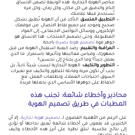
عناصر الهوية التجارية. هذه الوثيقة تضمن الاتساق
التام والدقيق في كل مكان، وكل زمان، وكل مرة
تُستخدم فيها علامتك.
التطبيق المتسق:
التأكد من أن الهوية تُطبق بشكل
صحيح وموحد عبر جميع نقاط الاتصال. من موقعك
الإلكتروني ووسائل التواصل الاجتماعي، إلى المواد
المطبوعة، وحتى تصميم المنتجات. هذا الاتساق هو
جوهر قوة
تصميم هوية بصرية
ناجحة.
المراقبة والتقييم:
رصد كيفية استقبال الهوية من قبل
جمهورك، وقياس فعاليتها وتأثيرها باستمرار. ما الذي
يعمل جيداً؟ وما الذي يحتاج إلى تحسين؟
التطوير والتكيف:
الهوية التجارية ليست شيئاً ثابتاً، بل
يجب أن تكون مرنة وقابلة للتطور والتكيف مع تغيرات
السوق، احتياجات العملاء، وتطلعات العمل، مع
الحفاظ على جوهرها الأساسي الذي يجعلها فريدة.
محاذير وأخطاء شائعة: تجنب هذه
المطبات في طريق تصميم الهوية
على الرغم من الأهمية القصوى لـ
تصميم هوية تجارية
، إلا أن
الكثيرين قد يقعون في أخطاء شائعة تُعيق نجاحها أو تؤدي
إلى نتائج عكسية. لنلقِ نظرة على أبرز هذه الأخطاء وكيف