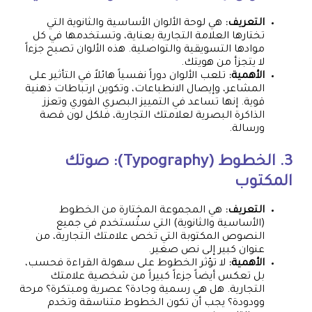
التعريف:
هي لوحة الألوان الأساسية والثانوية التي
تختارها العلامة التجارية بعناية، وتستخدمها في كل
موادها التسويقية والتواصلية. هذه الألوان تصبح جزءاً
لا يتجزأ من هويتك.
الأهمية:
تلعب الألوان دوراً نفسياً هائلاً في التأثير على
المشاعر، وإيصال الانطباعات، وتكوين ارتباطات ذهنية
قوية. إنها تساعد في التمييز البصري الفوري وتعزز
الذاكرة البصرية لعلامتك التجارية، فلكل لون قصة
ورسالة.
3. الخطوط (Typography): صوتك
المكتوب
التعريف:
هي المجموعة المختارة من الخطوط
(الأساسية والثانوية) التي ستُستخدم في جميع
النصوص المكتوبة التي تخص علامتك التجارية، من
عنوان كبير إلى نص صغير.
الأهمية:
لا تؤثر الخطوط على سهولة القراءة فحسب،
بل تعكس أيضاً جزءاً كبيراً من شخصية علامتك
التجارية. هل هي رسمية وجادة؟ عصرية ومبتكرة؟ مرحة
وودودة؟ يجب أن تكون الخطوط متناسقة وتخدم