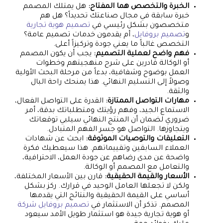
الخبرة والتخصص هما المفتاح:
هل يمتلك المصمم
خبرة سابقة في مجال صناعتك تحديداً؟ هل هم
متخصصون بشكل رئيسي في
تصميم هوية تجارية
و
تصميم بروفايل
، أم يقدمون خدمات تصميم عامة؟
التخصص غالباً ما يعني جودة وتركيزاً أعلى.
فهم واضح لعملية التصميم:
يجب أن يكون المصمم
أو الوكالة قادرين على شرح منهجيتهم وخطوات
العمل بوضوح وشفافية، بدءاً من مرحلة البحث الأولية
وصولاً إلى التسليم النهائي. هذا يمنحك راحة البال
والثقة.
مهارات التواصل الممتازة:
القدرة على التواصل الفعال،
الاستماع الجيد، وفهم رؤيتك ومتطلباتك بدقة، أمر
ضروري لضمان أن المنتج النهائي سيلبي توقعاتك
ويتجاوزها. التواصل هو جسر الفهم المتبادل.
التعليقات والتوصيات الموثوقة:
ابحث عن شهادات
العملاء السابقين وتقييماتهم. هذا سيعطيك فكرة
واضحة عن مدى رضاهم عن جودة العمل، الاحترافية،
والتعامل مع المصمم أو الوكالة.
الأسعار والقيمة الحقيقية:
قارن بين الأسعار المختلفة،
ولكن لا تجعلها العامل الوحيد في قرارك. ركز بشكل
أساسي على القيمة الحقيقية والنتائج التي يقدمها
المصمم. تذكر أن الاستثمار في
تصميم بروفايل شركة
أو هوية تجارية جيدة هو استثمار طويل الأمد سيعود