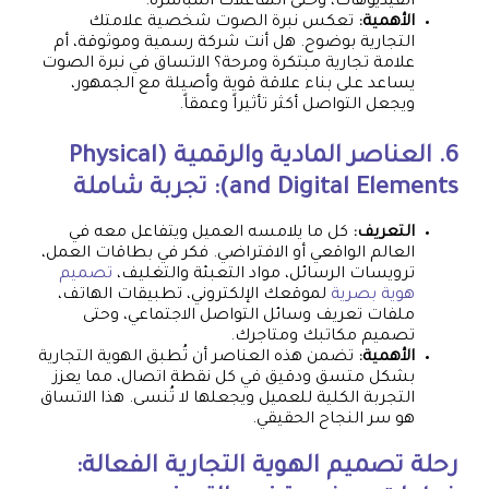
الفيديوهات، وحتى التفاعلات المباشرة.
الأهمية:
تعكس نبرة الصوت شخصية علامتك
التجارية بوضوح. هل أنت شركة رسمية وموثوقة، أم
علامة تجارية مبتكرة ومرحة؟ الاتساق في نبرة الصوت
يساعد على بناء علاقة قوية وأصيلة مع الجمهور،
ويجعل التواصل أكثر تأثيراً وعمقاً.
6. العناصر المادية والرقمية (Physical
and Digital Elements): تجربة شاملة
التعريف:
كل ما يلامسه العميل ويتفاعل معه في
العالم الواقعي أو الافتراضي. فكر في بطاقات العمل،
ترويسات الرسائل، مواد التعبئة والتغليف،
تصميم
هوية بصرية
لموقعك الإلكتروني، تطبيقات الهاتف،
ملفات تعريف وسائل التواصل الاجتماعي، وحتى
تصميم مكاتبك ومتاجرك.
الأهمية:
تضمن هذه العناصر أن تُطبق الهوية التجارية
بشكل متسق ودقيق في كل نقطة اتصال، مما يعزز
التجربة الكلية للعميل ويجعلها لا تُنسى. هذا الاتساق
هو سر النجاح الحقيقي.
رحلة تصميم الهوية التجارية الفعالة: