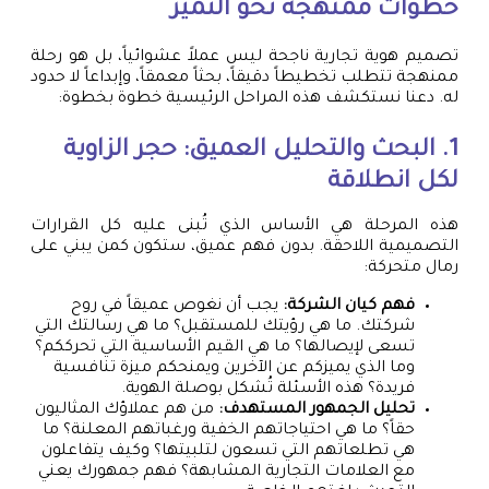
خطوات ممنهجة نحو التميز
تصميم هوية تجارية ناجحة ليس عملاً عشوائياً، بل هو رحلة
ممنهجة تتطلب تخطيطاً دقيقاً، بحثاً معمقاً، وإبداعاً لا حدود
له. دعنا نستكشف هذه المراحل الرئيسية خطوة بخطوة:
1. البحث والتحليل العميق: حجر الزاوية
لكل انطلاقة
هذه المرحلة هي الأساس الذي تُبنى عليه كل القرارات
التصميمية اللاحقة. بدون فهم عميق، ستكون كمن يبني على
رمال متحركة:
فهم كيان الشركة:
يجب أن نغوص عميقاً في روح
شركتك. ما هي رؤيتك للمستقبل؟ ما هي رسالتك التي
تسعى لإيصالها؟ ما هي القيم الأساسية التي تحرككم؟
وما الذي يميزكم عن الآخرين ويمنحكم ميزة تنافسية
فريدة؟ هذه الأسئلة تُشكل بوصلة الهوية.
تحليل الجمهور المستهدف:
من هم عملاؤك المثاليون
حقاً؟ ما هي احتياجاتهم الخفية ورغباتهم المعلنة؟ ما
هي تطلعاتهم التي تسعون لتلبيتها؟ وكيف يتفاعلون
مع العلامات التجارية المشابهة؟ فهم جمهورك يعني