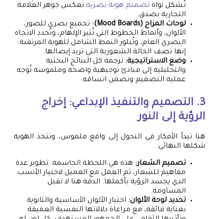
تُشكل نواة
تصميم هوية بصرية
تعكس جوهر العلامة
التجارية بصدق.
لوحات المزاج (Mood Boards):
تجميع بصري للصور،
الألوان، وأنماط الخطوط التي تُثير الإلهام، وتُحدد الاتجاه
البصري العام، وتُبلور النمط الشامل للهوية المرتقبة.
إنها تصف الحالة الشعورية التي تريد إيصالها.
وضع الاستراتيجية:
ترجمة كل النتائج البحثية
والتحليلية إلى مبادئ توجيهية واضحة وملموسة تُوجه
عملية التصميم وتضمن اتساقه.
3. التصميم والتنفيذ الإبداعي: إخراج
الرؤية إلى النور
هنا تبدأ الأفكار في التحول إلى واقع ملموس، وتتخذ الهوية
شكلها النهائي:
تصميم الشعار:
هذه هي اللحظة الحاسمة. تطوير عدة
مفاهيم للشعار، ثم العمل مع العميل لاختيار الأنسب
الذي يجسد الرؤية بأكملها. الدقة هنا لا تقبل
المساومة.
تحديد لوحة الألوان:
اختيار الألوان الأساسية والثانوية
بعناية فائقة، مع مراعاة دلالاتها النفسية العميقة