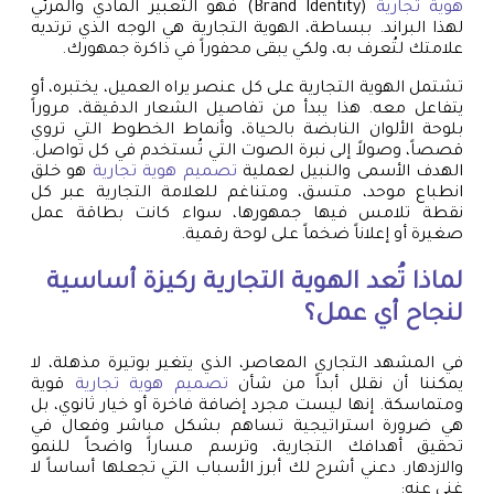
هوية تجارية
(Brand Identity) فهو التعبير المادي والمرئي
لهذا البراند. ببساطة، الهوية التجارية هي الوجه الذي ترتديه
علامتك لتُعرف به، ولكي يبقى محفوراً في ذاكرة جمهورك.
تشتمل الهوية التجارية على كل عنصر يراه العميل، يختبره، أو
يتفاعل معه. هذا يبدأ من تفاصيل الشعار الدقيقة، مروراً
بلوحة الألوان النابضة بالحياة، وأنماط الخطوط التي تروي
قصصاً، وصولاً إلى نبرة الصوت التي تُستخدم في كل تواصل.
الهدف الأسمى والنبيل لعملية
تصميم هوية تجارية
هو خلق
انطباع موحد، متسق، ومتناغم للعلامة التجارية عبر كل
نقطة تلامس فيها جمهورها، سواء كانت بطاقة عمل
صغيرة أو إعلاناً ضخماً على لوحة رقمية.
لماذا تُعد الهوية التجارية ركيزة أساسية
لنجاح أي عمل؟
في المشهد التجاري المعاصر، الذي يتغير بوتيرة مذهلة، لا
يمكننا أن نقلل أبداً من شأن
تصميم هوية تجارية
قوية
ومتماسكة. إنها ليست مجرد إضافة فاخرة أو خيار ثانوي، بل
هي ضرورة استراتيجية تساهم بشكل مباشر وفعال في
تحقيق أهدافك التجارية، وترسم مساراً واضحاً للنمو
والازدهار. دعني أشرح لك أبرز الأسباب التي تجعلها أساساً لا
غنى عنه: