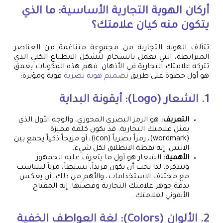
أركان الهوية التجارية الأساسية: ما الذي
يتكون منه كيان علامتك؟
تتألف الهوية التجارية من مجموعة متناغمة من العناصر
المترابطة، التي تعمل بانسجام لتُشكل الانطباع الكلي الذي
تتركه علامتك التجارية في الأذهان. فهم هذه المكونات بعمق
هو أول خطوة على طريق
تصميم هوية بصرية
قوية ومؤثرة:
1. الشعار (Logo): أيقونة البداية
التعريف:
هو الرمز البصري المحوري، والوجه الأول الذي
يمثل علامتك التجارية. قد يكون كلمة مميزة
(wordmark)، رمزاً بصرياً (icon)، أو مزيجاً ذكياً يجمع بين
الاثنين. إنه نقطة الانطلاق لكل شيء.
الأهمية:
الشعار هو أول ما يتعرف عليه الجمهور
ويتذكره، لذا يجب أن يكون فريداً، بسيطاً، مرناً ليتناسب
مع مختلف الاستخدامات، والأهم من ذلك، أن يعكس
بدقة جوهر علامتك التجارية وقصتها. إنه المفتاح
الأيقوني لعلامتك.
2. الألوان (Colors): لغة العواطف الخفية