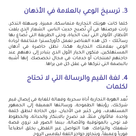
3. ترسيخ الوعي بالعلامة في الأذهان
كلما كانت هويتك التجارية متماسكة، مميزة، وسهلة التذكر،
زادت فرصتها في أن تُصبح حديث الناس. الشعار الذي يلفت
الأنظار، الألوان التي تُبث الحياة، وحتى الطريقة التي تُصاغ بها
رسائلك – كل هذه العناصر تعمل كأوركسترا متناغمة لزيادة
الوعي بعلامتك التجارية. هكذا، تظل حاضرة في أذهان
المستهلكين، فتكون الخيار الأول الذي يتبادر إلى ذهنهم عند
حاجتهم لمنتجات أو خدمات في مجال تخصصك. إنها أشبه
بالبصمة التي تتركها في عقل كل من يراها.
4. لغة القيم والرسالة التي لا تحتاج
لكلمات
تُعد الهوية التجارية أداة سحرية وفعالة للغاية في إيصال قيم
شركتك، رؤيتها الطموحة، ورسالتها العميقة إلى الجمهور
المستهدف، وفي كثير من الأحيان، دون الحاجة لنطق كلمة
واحدة. فالألوان مثلاً، قد تصرخ بالابتكار والحداثة، والخطوط
قد توحي بالموثوقية والأصالة، بينما الصور قد تروي قصة
شغفك والتزامك. هذا التواصل غير اللفظي يخلق انطباعاً
فورياً وعميقاً، ويتجاوز حواجز اللغة ليلامس الروح.