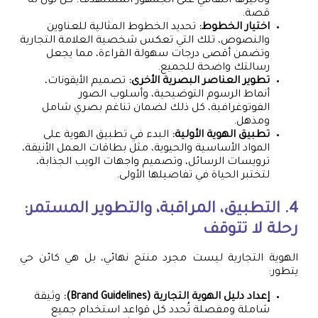
وتأثيرها الثقافي على الجمهور المستهدف. كل لون له
قصة.
اختيار الخطوط:
تحديد الخطوط المثالية للعناوين
والنصوص، تلك التي تعكس شخصية العلامة التجارية
وتضمن أقصى درجات سهولة القراءة، مما يجعل
رسالتك واضحة للجميع.
تطوير العناصر البصرية الأخرى:
تصميم الأيقونات،
أنماط الرسوم التوضيحية، وأسلوب الصور
الفوتوغرافية، كل ذلك لضمان تناغم بصري شامل
ومذهل.
تطبيق الهوية الأولية:
البدء في تطبيق الهوية على
المواد الأساسية والحيوية، مثل بطاقات العمل الأنيقة،
ترويسات الرسائل، وتصميم واجهات الويب الجذابة،
لتختبر الحياة في تفاصيلها الأولى.
4. التطبيق، المراقبة، والتطوير المستمر:
رحلة لا تتوقف
الهوية التجارية ليست مجرد منتج نهائي، بل هي كائن حي
يتطور:
إعداد دليل الهوية التجارية (Brand Guidelines):
وثيقة
شاملة ومفصلة تُحدد كل قواعد استخدام جميع