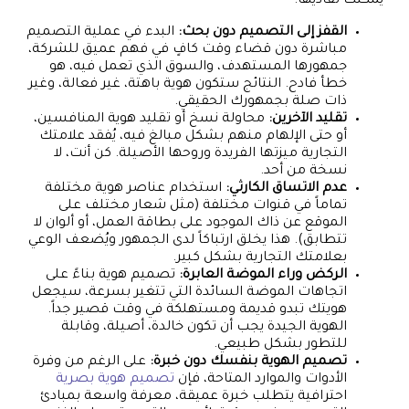
يمكنك تفاديها:
القفز إلى التصميم دون بحث:
البدء في عملية التصميم
مباشرة دون قضاء وقت كافٍ في فهم عميق للشركة،
جمهورها المستهدف، والسوق الذي تعمل فيه، هو
خطأ فادح. النتائج ستكون هوية باهتة، غير فعالة، وغير
ذات صلة بجمهورك الحقيقي.
تقليد الآخرين:
محاولة نسخ أو تقليد هوية المنافسين،
أو حتى الإلهام منهم بشكل مبالغ فيه، يُفقد علامتك
التجارية ميزتها الفريدة وروحها الأصيلة. كن أنت، لا
نسخة من أحد.
عدم الاتساق الكارثي:
استخدام عناصر هوية مختلفة
تماماً في قنوات مختلفة (مثل شعار مختلف على
الموقع عن ذاك الموجود على بطاقة العمل، أو ألوان لا
تتطابق). هذا يخلق ارتباكاً لدى الجمهور ويُضعف الوعي
بعلامتك التجارية بشكل كبير.
الركض وراء الموضة العابرة:
تصميم هوية بناءً على
اتجاهات الموضة السائدة التي تتغير بسرعة، سيجعل
هويتك تبدو قديمة ومستهلكة في وقت قصير جداً.
الهوية الجيدة يجب أن تكون خالدة، أصيلة، وقابلة
للتطور بشكل طبيعي.
تصميم الهوية بنفسك دون خبرة:
على الرغم من وفرة
الأدوات والموارد المتاحة، فإن
تصميم هوية بصرية
احترافية يتطلب خبرة عميقة، معرفة واسعة بمبادئ