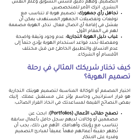
التصميم، وفهم دقيق لأسس التسويق وعلم النفس
البشري. اترك الأمر للمتخصصين.
تجاهل رأي جمهورك:
تصميم هوية لا تتناسب مع
توقعات وتفضيلات الجمهور المستهدف يمكن أن
يفشل في إقامة أي اتصال فعال. تذكر، الهوية مصممة
لهم في المقام الأول.
غياب دليل الهوية التجارية:
عدم وجود وثيقة واضحة
ومفصلة تُحدد قواعد استخدام الهوية يؤدي حتماً إلى
عدم الاتساق والتطبيق الخاطئ من قبل مختلف
الأقسام أو الشركاء.
كيف تختار شريكك المثالي في رحلة
تصميم الهوية؟
اختيار المصمم أو الوكالة المناسبة لتصميم هويتك التجارية
هو قرار استراتيجي وحاسم يؤثر على مستقبل عملك. إليك
بعض النصائح القيمة لمساعدتك في اتخاذ القرار الصائب:
تصفح حقائب الأعمال (Portfolios):
ابحث عن
مصممين أو وكالات لديهم سجل حافل بأعمال سابقة
تتناسب مع رؤيتك وأهدافك. الأهم من ذلك، يجب أن
تُظهر حقيبة أعمالهم فهماً عميقاً لمبادئ التصميم
وقدرة على الابتكار.