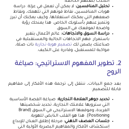
التحدث بلغتهم الخاصة.
تحليل المنافسين:
لا يمكن أن تعمل في عزلة. دراسة
هويات المنافسين، نقاط قوتهم التي تلهمك، ونقاط
ضعفهم التي يمكنك استغلالها، وكيف يمكنك أن تبرز
وتتميز عنهم بأسلوبك الخاص. هذا يمنحك رؤية
واضحة لموقعك في السوق.
دراسة السوق والاتجاهات:
عالم الأعمال يتغير
باستمرار. فهم الاتجاهات الحالية والمستقبلية في
صناعتك يضمن لك
تصميم هوية تجارية
ذات صلة،
مواكبة للمستقبل، وقادرة على التكيف.
2. تطوير المفهوم الاستراتيجي: صياغة
الروح
بعد جمع البيانات، ننتقل إلى ترجمة هذه الأفكار إلى مفاهيم
قابلة للتصميم:
تحديد جوهر العلامة التجارية:
صياغة القصة الأساسية
التي سترويها علامتك التجارية، تحديد شخصيتها
الفريدة، وموقعها الاستراتيجي في السوق (Brand
Positioning). هذا هو القلب النابض للهوية.
جلسات العصف الذهني:
مرحلة إطلاق العنان للإبداع.
استكشاف الأفكار والمفاهيم البصرية الأولية التي