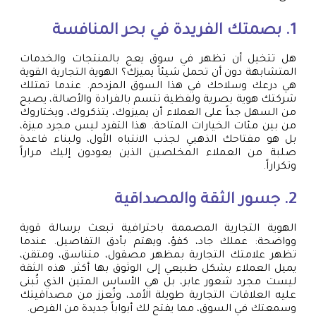
1. بصمتك الفريدة في بحر المنافسة
هل تتخيل أن تظهر في سوق يعج بالمنتجات والخدمات
المتشابهة دون أن تحمل شيئاً يميزك؟ الهوية التجارية القوية
هي درعك وسلاحك في هذا السوق المزدحم. عندما تمتلك
شركتك هوية بصرية ولفظية تتسم بالفرادة والأصالة، يصبح
من السهل جداً على العملاء أن يميزوك، يتذكروك، ويختاروك
من بين مئات الخيارات المتاحة. هذا التفرد ليس مجرد ميزة،
بل هو مفتاحك الذهبي لجذب الانتباه الأول، ولبناء قاعدة
صلبة من العملاء المخلصين الذين يعودون إليك مراراً
وتكراراً.
2. جسور الثقة والمصداقية
الهوية التجارية المصممة باحترافية تبعث برسالة قوية
وواضحة: عملك جاد، كفؤ، ويهتم بأدق التفاصيل. عندما
تظهر علامتك التجارية بمظهر مصقول، متناسق، ومتقن،
يميل العملاء بشكل طبيعي إلى الوثوق بها أكثر. هذه الثقة
ليست مجرد شعور عابر، بل هي الأساس المتين الذي تُبنى
عليه العلاقات التجارية طويلة الأمد، وتُعزز من مصداقيتك
وسمعتك في السوق، مما يفتح لك أبواباً جديدة من الفرص.