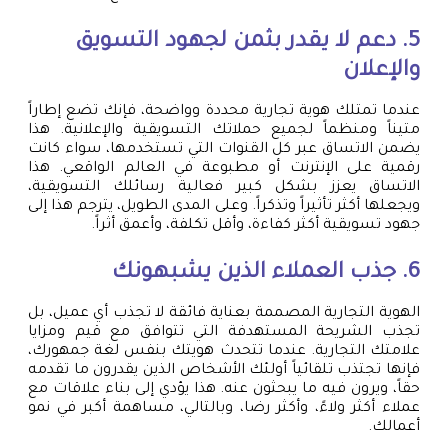
5. دعم لا يقدر بثمن لجهود التسويق
والإعلان
عندما تمتلك هوية تجارية محددة وواضحة، فإنك تضع إطاراً
متيناً ومنظماً لجميع حملاتك التسويقية والإعلانية. هذا
يضمن الاتساق عبر كل القنوات التي تستخدمها، سواء كانت
رقمية على الإنترنت أو مطبوعة في العالم الواقعي. هذا
الاتساق يعزز بشكل كبير فعالية رسائلك التسويقية،
ويجعلها أكثر تأثيراً وتذكراً. وعلى المدى الطويل، يترجم هذا إلى
جهود تسويقية أكثر كفاءة، وأقل تكلفة، وأعمق أثراً.
6. جذب العملاء الذين يشبهونك
الهوية التجارية المصممة بعناية فائقة لا تجذب أي عميل، بل
تجذب الشريحة المستهدفة التي تتوافق مع قيم ومزايا
علامتك التجارية. عندما تتحدث هويتك بنفس لغة جمهورك،
فإنها تجتذب تلقائياً أولئك الأشخاص الذين يقدرون ما تقدمه
حقاً، ويرون فيه ما يبحثون عنه. هذا يؤدي إلى بناء علاقات مع
عملاء أكثر ولاءً، وأكثر رضا، وبالتالي، مساهمة أكبر في نمو
أعمالك.