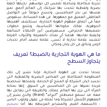
تجربة متكاملة وشاملة تلامس كل حواسهم. تخيلها كلغة
بصرية ولفظية تتحدث بها شركتك إلى العالم أجمع، تميز
نفسها عن بحر المنافسين، وتنسج خيوطاً من التواصل
العاطفي العميق مع جمهورها. في هذه المساحة، سنغوص
معاً في أعماق مفهوم الهوية التجارية، نستكشف أهميتها
الجوهرية، نفكك مكوناتها الأساسية، ونتتبع خطوات
تصميمها الاحترافي، مستعرضين أبرز الأخطاء الشائعة
وكيفية تفاديها. هدفنا أن نمدك بالمعرفة والأدوات اللازمة
لتشييد علامة تجارية لا تُنسى، علامة تصمد أمام تحديات
الزمن وتتالق في كل زمان ومكان.
ما هي الهوية التجارية بالضبط؟ تعريف
يتجاوز السطح
عندما نتحدث عن الهوية التجارية، فإننا نشير إلى تلك
المنظومة المتكاملة من العناصر البصرية واللفظية التي
تجسد كيان الشركة أو المنتج أو الخدمة، وتمنحها شخصية
فريدة تميزها عن كل المنافسين في السوق. إنها بمثابة
المرآة التي يرى بها العالم عملك، والطريقة التي يتفاعل بها
معه. قد تسمع مصطلح “البراند” (Brand) والذي يشير إلى
المفهوم الأشمل للشركة وما تُمثله في عقول وقلوب الناس
– كالسمعة، القيم، والمشاعر المرتبطة بها. أما
تصميم