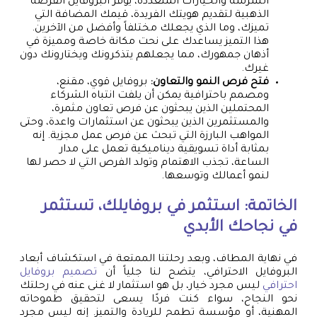
الشرسة والخيارات المتعددة، يوفر البروفايل الفرصة
الذهبية لتقديم هويتك الفريدة، قيمك المضافة التي
تميزك، وما الذي يجعلك مختلفاً وأفضل من الآخرين.
هذا التميز يساعدك على نحت مكانة خاصة ومميزة في
أذهان جمهورك، مما يجعلهم يتذكرونك ويختارونك دون
غيرك.
فتح فرص النمو والتعاون:
بروفايل قوي، مقنع،
ومصمم باحترافية يمكن أن يلفت انتباه الشركاء
المحتملين الذين يبحثون عن فرص تعاون مثمرة،
والمستثمرين الذين يبحثون عن استثمارات واعدة، وحتى
المواهب البارزة التي تبحث عن فرص عمل مجزية. إنه
بمثابة أداة تسويقية ديناميكية تعمل على مدار
الساعة، تجذب الاهتمام وتولد الفرص التي لا حصر لها
لنمو أعمالك وتوسعها.
الخاتمة: استثمر في بروفايلك، تستثمر
في نجاحك الأبدي
في نهاية المطاف، وبعد رحلتنا الممتعة في استكشاف أبعاد
البروفايل الاحترافي، يتضح لنا جلياً أن
تصميم بروفايل
احترافي
ليس مجرد خيار، بل هو استثمار لا غنى عنه في رحلتك
نحو النجاح، سواء كنت فردًا يسعى لتحقيق طموحاته
المهنية، أو مؤسسة تطمح للريادة والتميز. إنه ليس مجرد