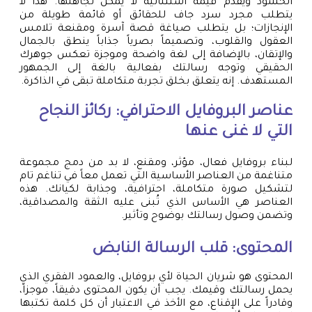
الحشود ويقدم قيمة استثنائية لا يمكن تجاهلها. هذا لا
يتطلب مجرد سرد جاف للحقائق أو قائمة طويلة من
الإنجازات؛ بل يتطلب صياغة قصة آسرة ومقنعة تلامس
العقول والقلوب، وتصميماً بصرياً جذاباً ينطق بالجمال
والإتقان، بالإضافة إلى لغة واضحة وموجزة تعكس جوهرك
الحقيقي وتوجه رسالتك بفعالية بالغة إلى الجمهور
المستهدف. إنه يتعلق بخلق تجربة متكاملة تبقى في الذاكرة.
عناصر البروفايل الاحترافي: ركائز النجاح
التي لا غنى عنها
لبناء بروفايل فعال، مؤثر، ومقنع، لا بد من دمج مجموعة
متناغمة من العناصر الأساسية التي تعمل معاً في تناغم تام
لتشكيل صورة متكاملة، احترافية، وجذابة لكيانك. هذه
العناصر هي الأساس الذي تُبنى عليه الثقة والمصداقية،
وتضمن وصول رسالتك بوضوح وتأثير.
المحتوى: قلب الرسالة النابض
المحتوى هو شريان الحياة لأي بروفايل، والعمود الفقري الذي
يحمل رسالتك وقيمك. يجب أن يكون المحتوى دقيقاً، موجزاً،
وقادراً على الإقناع، مع الأخذ في الاعتبار أن كل كلمة تكتبها