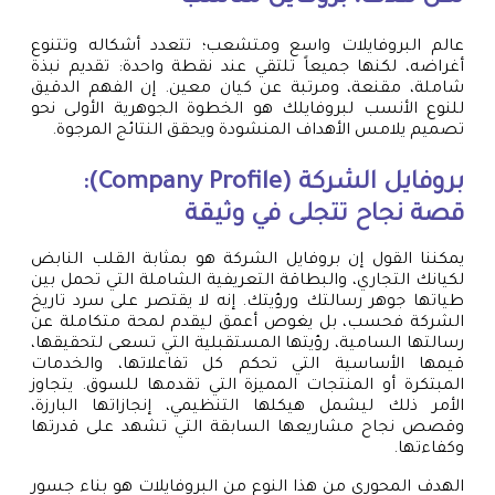
عالم البروفايلات واسع ومتشعب؛ تتعدد أشكاله وتتنوع
أغراضه، لكنها جميعاً تلتقي عند نقطة واحدة: تقديم نبذة
شاملة، مقنعة، ومرتبة عن كيان معين. إن الفهم الدقيق
للنوع الأنسب لبروفايلك هو الخطوة الجوهرية الأولى نحو
تصميم يلامس الأهداف المنشودة ويحقق النتائج المرجوة.
بروفايل الشركة (Company Profile):
قصة نجاح تتجلى في وثيقة
يمكننا القول إن بروفايل الشركة هو بمثابة القلب النابض
لكيانك التجاري، والبطاقة التعريفية الشاملة التي تحمل بين
طياتها جوهر رسالتك ورؤيتك. إنه لا يقتصر على سرد تاريخ
الشركة فحسب، بل يغوص أعمق ليقدم لمحة متكاملة عن
رسالتها السامية، رؤيتها المستقبلية التي تسعى لتحقيقها،
قيمها الأساسية التي تحكم كل تفاعلاتها، والخدمات
المبتكرة أو المنتجات المميزة التي تقدمها للسوق. يتجاوز
الأمر ذلك ليشمل هيكلها التنظيمي، إنجازاتها البارزة،
وقصص نجاح مشاريعها السابقة التي تشهد على قدرتها
وكفاءتها.
الهدف المحوري من هذا النوع من البروفايلات هو بناء جسور