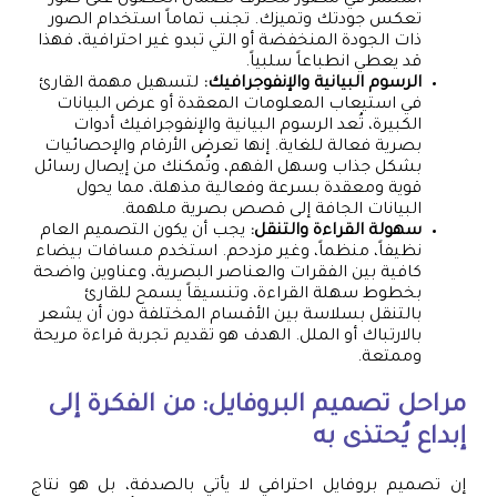
تعكس جودتك وتميزك. تجنب تماماً استخدام الصور
ذات الجودة المنخفضة أو التي تبدو غير احترافية، فهذا
قد يعطي انطباعاً سلبياً.
الرسوم البيانية والإنفوجرافيك:
لتسهيل مهمة القارئ
في استيعاب المعلومات المعقدة أو عرض البيانات
الكبيرة، تُعد الرسوم البيانية والإنفوجرافيك أدوات
بصرية فعالة للغاية. إنها تعرض الأرقام والإحصائيات
بشكل جذاب وسهل الفهم، وتُمكنك من إيصال رسائل
قوية ومعقدة بسرعة وفعالية مذهلة، مما يحول
البيانات الجافة إلى قصص بصرية ملهمة.
سهولة القراءة والتنقل:
يجب أن يكون التصميم العام
نظيفاً، منظماً، وغير مزدحم. استخدم مسافات بيضاء
كافية بين الفقرات والعناصر البصرية، وعناوين واضحة
بخطوط سهلة القراءة، وتنسيقاً يسمح للقارئ
بالتنقل بسلاسة بين الأقسام المختلفة دون أن يشعر
بالارتباك أو الملل. الهدف هو تقديم تجربة قراءة مريحة
وممتعة.
مراحل تصميم البروفايل: من الفكرة إلى
إبداع يُحتذى به
إن تصميم بروفايل احترافي لا يأتي بالصدفة، بل هو نتاج