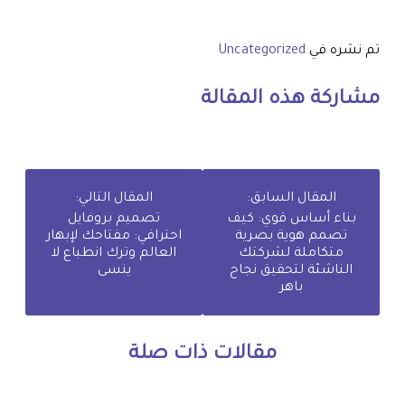
تم نشره في
Uncategorized
مشاركة هذه المقالة
المقال السابق:
المقال التالي:
بناء أساس قوي: كيف
تصميم بروفايل
تصمم هوية بصرية
احترافي: مفتاحك لإبهار
متكاملة لشركتك
العالم وترك انطباع لا
الناشئة لتحقيق نجاح
ينسى
باهر
مقالات ذات صلة