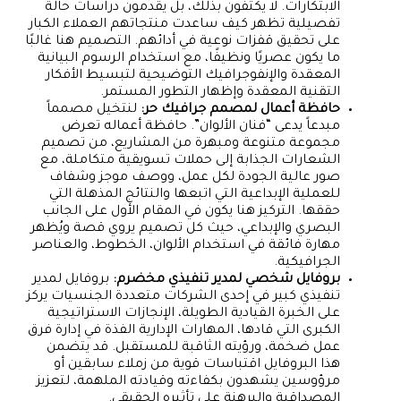
الابتكارات. لا يكتفون بذلك، بل يقدمون دراسات حالة
تفصيلية تظهر كيف ساعدت منتجاتهم العملاء الكبار
على تحقيق قفزات نوعية في أدائهم. التصميم هنا غالبًا
ما يكون عصريًا ونظيفًا، مع استخدام الرسوم البيانية
المعقدة والإنفوجرافيك التوضيحية لتبسيط الأفكار
التقنية المعقدة وإظهار التطور المستمر.
حافظة أعمال لمصمم جرافيك حر:
لنتخيل مصمماً
مبدعاً يدعى “فنان الألوان”. حافظة أعماله تعرض
مجموعة متنوعة ومبهرة من المشاريع، من تصميم
الشعارات الجذابة إلى حملات تسويقية متكاملة، مع
صور عالية الجودة لكل عمل، ووصف موجز وشفاف
للعملية الإبداعية التي اتبعها والنتائج المذهلة التي
حققها. التركيز هنا يكون في المقام الأول على الجانب
البصري والإبداعي، حيث كل تصميم يروي قصة ويُظهر
مهارة فائقة في استخدام الألوان، الخطوط، والعناصر
الجرافيكية.
بروفايل شخصي لمدير تنفيذي مخضرم:
بروفايل لمدير
تنفيذي كبير في إحدى الشركات متعددة الجنسيات يركز
على الخبرة القيادية الطويلة، الإنجازات الاستراتيجية
الكبرى التي قادها، المهارات الإدارية الفذة في إدارة فرق
عمل ضخمة، ورؤيته الثاقبة للمستقبل. قد يتضمن
هذا البروفايل اقتباسات قوية من زملاء سابقين أو
مرؤوسين يشهدون بكفاءته وقيادته الملهمة، لتعزيز
المصداقية والبرهنة على تأثيره الحقيقي.