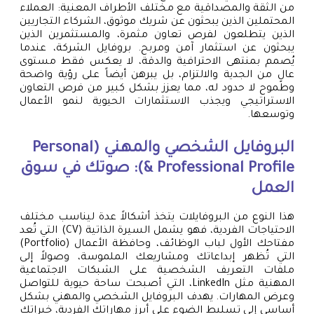
من الثقة والمصداقية مع مختلف الأطراف المعنية: العملاء
المحتملين الذين يبحثون عن شريك موثوق، الشركاء التجاريين
الذين يتطلعون لفرص تعاون مثمرة، والمستثمرين الذين
يبحثون عن استثمار آمن ومربح. بروفايل الشركة، عندما
يُصمم بمنتهى الاحترافية والدقة، لا يعكس فقط مستوى
عالٍ من الجدية والالتزام، بل يبرهن أيضاً على رؤية واضحة
وطموح لا حدود له، مما يعزز بشكل كبير من فرص التعاون
الاستراتيجي ويجذب الاستثمارات الحيوية لنمو الأعمال
وتوسعها.
البروفايل الشخصي والمهني (Personal
& Professional Profile): صوتك في سوق
العمل
هذا النوع من البروفايلات يتخذ أشكالاً عدة ليناسب مختلف
الاحتياجات الفردية، فهو يشمل السيرة الذاتية (CV) التي تُعد
مفتاحك الأول لباب الوظائف، وحافظة الأعمال (Portfolio)
التي تُظهر إبداعاتك ومشاريعك الملموسة، وصولاً إلى
ملفات التعريف الشخصية على الشبكات الاجتماعية
المهنية مثل LinkedIn، التي أصبحت ساحة حيوية للتواصل
وعرض المهارات. يهدف البروفايل الشخصي والمهني بشكل
أساسي إلى تسليط الضوء على أبرز مهاراتك الفردية، خبراتك