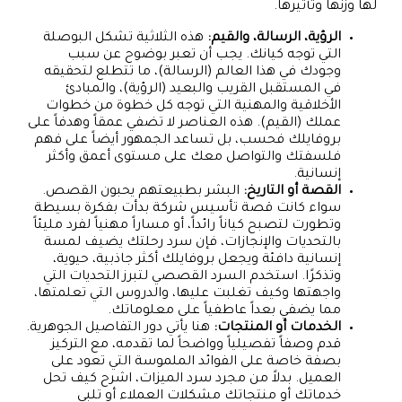
لها وزنها وتأثيرها.
الرؤية، الرسالة، والقيم:
هذه الثلاثية تشكل البوصلة
التي توجه كيانك. يجب أن تعبر بوضوح عن سبب
وجودك في هذا العالم (الرسالة)، ما تتطلع لتحقيقه
في المستقبل القريب والبعيد (الرؤية)، والمبادئ
الأخلاقية والمهنية التي توجه كل خطوة من خطوات
عملك (القيم). هذه العناصر لا تضفي عمقاً وهدفاً على
بروفايلك فحسب، بل تساعد الجمهور أيضاً على فهم
فلسفتك والتواصل معك على مستوى أعمق وأكثر
إنسانية.
القصة أو التاريخ:
البشر بطبيعتهم يحبون القصص.
سواء كانت قصة تأسيس شركة بدأت بفكرة بسيطة
وتطورت لتصبح كياناً رائداً، أو مساراً مهنياً لفرد مليئاً
بالتحديات والإنجازات، فإن سرد رحلتك يضيف لمسة
إنسانية دافئة ويجعل بروفايلك أكثر جاذبية، حيوية،
وتذكرًا. استخدم السرد القصصي لتبرز التحديات التي
واجهتها وكيف تغلبت عليها، والدروس التي تعلمتها،
مما يضفي بعداً عاطفياً على معلوماتك.
الخدمات أو المنتجات:
هنا يأتي دور التفاصيل الجوهرية.
قدم وصفاً تفصيلياً وواضحاً لما تقدمه، مع التركيز
بصفة خاصة على الفوائد الملموسة التي تعود على
العميل. بدلاً من مجرد سرد الميزات، اشرح كيف تحل
خدماتك أو منتجاتك مشكلات العملاء أو تلبي