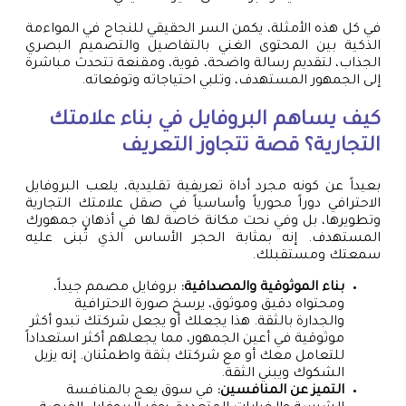
في كل هذه الأمثلة، يكمن السر الحقيقي للنجاح في المواءمة
الذكية بين المحتوى الغني بالتفاصيل والتصميم البصري
الجذاب، لتقديم رسالة واضحة، قوية، ومقنعة تتحدث مباشرة
إلى الجمهور المستهدف، وتلبي احتياجاته وتوقعاته.
كيف يساهم البروفايل في بناء علامتك
التجارية؟ قصة تتجاوز التعريف
بعيداً عن كونه مجرد أداة تعريفية تقليدية، يلعب البروفايل
الاحترافي دوراً محورياً وأساسياً في صقل علامتك التجارية
وتطويرها، بل وفي نحت مكانة خاصة لها في أذهان جمهورك
المستهدف. إنه بمثابة الحجر الأساس الذي تُبنى عليه
سمعتك ومستقبلك.
بناء الموثوقية والمصداقية:
بروفايل مصمم جيداً،
ومحتواه دقيق وموثوق، يرسخ صورة الاحترافية
والجدارة بالثقة. هذا يجعلك أو يجعل شركتك تبدو أكثر
موثوقية في أعين الجمهور، مما يجعلهم أكثر استعداداً
للتعامل معك أو مع شركتك بثقة واطمئنان. إنه يزيل
الشكوك ويبني الثقة.
التميز عن المنافسين:
في سوق يعج بالمنافسة