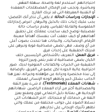
احتياجاتهم. استخدم لغة واضحة، سهلة الفهم،
ومباشرة، وتجنب قدر الإمكان المصطلحات المعقدة
أو التقنية المفرطة التي قد تربك القارئ.
الإنجازات ودراسات الحالة:
لا يكفي أن تذكر أنك الأفضل؛
يجب عليك إثبات ذلك بالدليل والبرهان. اعرض إنجازاتك
الملموسة والقابلة للقياس، وقدم دراسات حالة
تفصيلية توضح كيف ساعدت عملائك على تحقيق
أهدافهم أو كيف حققت أنت بنفسك أهدافاً معينة.
الأرقام، الإحصائيات، والبيانات هنا تتحدث بصوت أعلى
من أي وصف، فهي تضفي مصداقية قوية وتبرهن على
قدرتك الحقيقية على إحداث فرق.
فريق العمل:
التعريف بالأشخاص الرئيسيين خلف
الكيان يضفي مصداقية لا تقدر بثمن ويبرز الثروة
الحقيقية من الخبرات والكفاءات المتوفرة لديك. صور
احترافية عالية الجودة لكل عضو في الفريق، بالإضافة
إلى نبذة مختصرة وجذابة عن مؤهلاته وخبراته، تعزز هذا
الجانب بشكل كبير وتُظهر الوجه الإنساني لعملك.
شهادات العملاء (Testimonials):
لا شيء يعزز الثقة
والمصداقية أكثر من آراء العملاء الراضين. شهاداتهم
الإيجابية هي بمثابة دليل اجتماعي قوي ومقنع يعزز
الثقة في خدماتك أو منتجاتك. اختر الشهادات التي
تسلط الضوء على جوانب مختلفة من عملك والتي
تظهر تأثيرك الإيجابي على تجاربهم.