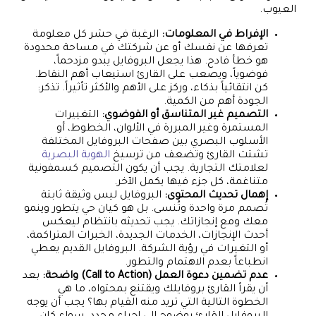
العيوب.
الإفراط في المعلومات:
الرغبة في حشر كل معلومة
تعرفها عن نفسك أو عن شركتك في مساحة محدودة
هو خطأ فادح. هذا يجعل البروفايل يبدو مزدحماً،
فوضوياً، ويصعب على القارئ استيعاب أهم النقاط.
كن انتقائياً بذكاء، وركز على الأهم والأكثر تأثيراً. تذكر:
الجودة أهم من الكمية.
التصميم غير المتناسق أو الفوضوي:
التغييرات
المستمرة وغير المبررة في الألوان، الخطوط، أو
الأسلوب البصري بين صفحات البروفايل المختلفة
تشتت القارئ وتضعف من ترسيخ
الهوية البصرية
لعلامتك التجارية. يجب أن يكون التصميم كسمفونية
متناغمة، كل جزء فيها يكمل الآخر.
إهمال تحديث المحتوى:
البروفايل ليس وثيقة ثابتة
تُصمم مرة واحدة وتُنسى. بل هو كيان حي يتطور وينمو
معك ومع إنجازاتك. يجب تحديثه بانتظام ليعكس
أحدث الإنجازات، الخدمات الجديدة، الخبرات المتراكمة،
أو التغيرات في رؤية الشركة. البروفايل القديم يعطي
انطباعاً بعدم الاهتمام والتطور.
عدم تضمين دعوة العمل (Call to Action) واضحة:
بعد
أن يقرأ القارئ بروفايلك ويقتنع بمحتواه، ما هي
الخطوة التالية التي تريد منه القيام بها؟ يجب أن يوجه