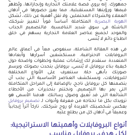
جمهورك. إنه يروي قصة علامتك التجارية وإنجازاتها، ويُظهر
قيمها ورؤيتها المستقبلية، مما يعزز حضورها في أذهان
العملاء والشركاء المحتملين. ولا تقل أهمية عن ذلك، تُشكل
الهوية البصرية
المتكاملة أساساً قوياً لتمييز شركتك
الناشئة في سوق شديد التنافسية. فالتصميم الجذاب
والموحد لجميع عناصر العلامة التجارية يسهم في خلق
انطباع دائم لا يُنسى.
في هذه المقالة الشاملة، سنغوص معاً في أعماق عالم
البروفايلات الاحترافية، مستكشفين أسرارها وأبعادها
المتعددة. سنقدم لك إرشادات عملية وخطوات واضحة حول
كيفية بناء بروفايل لا يُنسى، بروفايل يتحدث بصوتك ويرسم
صورتك بأبهى حلة. سنتعرف على الأنواع المختلفة
للبروفايلات، ونستكشف العناصر الأساسية التي يجب أن
يتضمنها كل بروفايل ناجح، بالإضافة إلى المراحل المتكاملة
التي يمر بها التصميم، ونختتم بتحذيرات من الأخطاء
الشائعة التي قد تُعيق وصول رسالتك. هدفنا الأسمى هو
تزويدك بكل ما تحتاجه من معرفة وأدوات لـ
تصميم بروفايل
يعكس شخصيتك الفريدة أو روح شركتك، تاركاً أثراً إيجابياً
وعميقاً في أذهان كل من يطلع عليه.
أنواع البروفايلات وأهميتها الاستراتيجية:
لكل هدف، بروفايل مناسب