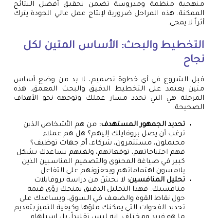
منهجية منظمة ومدروسة تضمن تحقيق أفضل النتائج
الممكنة. هذه المراحل ضرورية لإنتاج عمل عالي الجودة يترك
أثراً لا يمحى.
التخطيط والبحث: الأساس المتين لكل
نجاح
قبل الشروع في أي خطوة تصميم، لا بد من وضع أساس
متين يعتمد على التخطيط الدقيق والبحث المعمق. هذه
المرحلة هي التي تحدد مسار عملك وتوجهه نحو الأهداف
الصحيحة.
تحديد الجمهور المستهدف:
من هم الأشخاص الذين
ترغب أن يصل بروفايلك إليهم؟ هل هم عملاء
محتملون، مستثمرون، شركاء، أم جهات توظيف؟
فهم احتياجاتهم، توقعاتهم، ولغتهم يساعدك بشكل
كبير في صياغة المحتوى والتصميم المناسبين الذين
يلامسون اهتماماتهم ويحفزونهم على التفاعل.
تحليل المنافسين:
لا تخشَ من دراسة بروفايلات
منافسيك. فهذا التحليل الدقيق يمنحك رؤى قيمة
حول نقاط القوة والضعف في السوق، ويساعدك على
تحديد الفجوات التي يمكنك ملؤها وكيفية التميز بتقديم
ما هو فريد ومختلف. إنه ليس تقليداً، بل استلهام