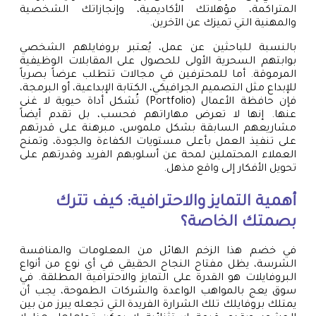
المتراكمة، مؤهلاتك الأكاديمية، وإنجازاتك الشخصية
والمهنية التي تميزك عن الآخرين.
بالنسبة للباحثين عن عمل، يُعتبر بروفايلهم الشخصي
بوابتهم السحرية الأولى للحصول على المقابلات الوظيفية
المرموقة. أما للمحترفين في مجالات تتطلب عرضاً بصرياً
للإبداع مثل التصميم الجرافيكي، الكتابة الإبداعية، أو البرمجة،
فإن حافظة الأعمال (Portfolio) تُشكل أداة حيوية لا غنى
عنها. إنها لا تعرض مهاراتهم فحسب، بل تقدم أيضاً
مشاريعهم السابقة بشكل ملموس، مبرهنة على قدرتهم
على تنفيذ العمل بأعلى مستويات الكفاءة والجودة، وتمنح
العملاء المحتملين لمحة عن أسلوبهم الفريد وقدرتهم على
تحويل الأفكار إلى واقع مذهل.
أهمية التمايز والاحترافية: كيف تترك
بصمتك الخاصة؟
في خضم هذا الزخم الهائل من المعلومات والمنافسة
الشرسة، يظل مفتاح النجاح الحقيقي في أي نوع من أنواع
البروفايلات هو القدرة على التمايز والاحترافية المطلقة. في
سوق يعج بالمواهب الواعدة والشركات الطموحة، يجب أن
يمتلك بروفايلك تلك الشرارة الفريدة التي تجعله يبرز من بين