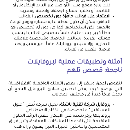
البروفايل القارئ بوضوح إلى إجراء محدد، سواء كان
ذلك زيارة موقع ويب، التواصل عبر البريد الإلكتروني أو
الهاتف، أو طلب اجتماع. اجعلها واضحة ومغرية.
الاعتماد على قوالب جاهزة دون تخصيص:
القوالب
الجاهزة يمكن أن تكون نقطة بداية ممتازة وتوفر الوقت
والجهد، لكن استخدامها كما هي دون أي تخصيص هو
خطأ كبير. يجب عليك دائماً تخصيص القالب ليناسب
هويتك الفريدة، رسالتك الخاصة، وشخصية علامتك
التجارية. وإلا سيبدو بروفايلك عاماً، غير مميز، ويفقد
فرصة التعبير عن تفردك.
أمثلة وتطبيقات عملية لبروفايلات
ناجحة: قصص تلهم
لنغوص أعمق وننظر إلى بعض الأمثلة الواقعية (الافتراضية)
التي توضح كيف يمكن لتطبيق مبادئ البروفايل الناجح أن
يحدث فرقاً كبيراً في مختلف المجالات:
بروفايل شركة تقنية ناشئة:
تخيل شركة تُدعى “حلول
المستقبل” متخصصة في الذكاء الاصطناعي.
بروفايلها يركز بشدة على الابتكار التقني الرائد، الحلول
المتقدمة التي تقدمها للمشكلات المعقدة، ويُبرز فريق
المهندسين والباحثين الخبراء الذين يقفون وراء هذه