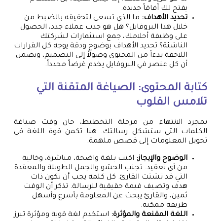
يفتح لك آفاقاً جديدة.
تحديد الأهداف:
ما الذي تسعى لتحقيقه بالضبط من
خلال هذا البروفايل؟ هل هو جذب عملاء جدد، الحصول
على وظيفة أحلامك، جمع استثمارات لشركتك
الناشئة؟ تحديد الأهداف بوضوح ودقة يوجه كل القرارات
اللاحقة بدءاً من المحتوى وصولاً إلى التصميم، ويضمن
أن كل عنصر في البروفايل يخدم غرضاً محدداً.
كتابة المحتوى: الصياغة المتقنة التي
تلامس القلوب
بمجرد الانتهاء من مرحلة التخطيط، حان وقت صياغة
الكلمات التي ستشكل رسالتك. هنا تكمن قوة اللغة في
تحويل المعلومات إلى قصص ملهمة.
الوضوح والإيجاز:
اكتب بلغة واضحة، مباشرة، وخالية
من أي تعقيد. تجنب الحشو والجمل الطويلة والمعقدة
التي قد تشتت القارئ. كل كلمة يجب أن تكون ذات
هدف وتضيف قيمة حقيقية للرسالة. تذكر أن الوقت
ثمين، والقارئ يبحث عن المعلومة بأسرع وأسهل
طريقة ممكنة.
اللغة المقنعة والمؤثرة:
استخدم لغة قوية ومؤثرة تبرز