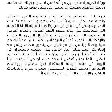
ورقة تعريفية عادية، بل هو انعكاس لاستراتيجيتك المحكمة،
رؤيتك الثاقبة، وقيمك الراسخة التي تمثل جوهر كيانك.
بروفايلك المصمم بعناية فائقة، بمحتواه الغني والمؤثر،
وتصميمه الجذاب الذي يأسر الأبصار، هو بوابتك الذهبية لترك
انطباع لا يمحى في أذهان كل من يطّلع عليه. إنه الأداة الفعالة
التي تساعدك على بناء جسور الثقة القوية، واغتنام الفرص
اللامحدودة التي تنتظرك في عالم الأعمال المليء بالتحديات
والإمكانيات. تذكر دائماً أن البروفايل الجيد ليس عملاً يُصمم
مرة واحدة ويُنسى؛ بل هو كيان حي يتطور معك، وينمو مع
إنجازاتك المتواصلة. لذا، احرص على تحديثه باستمرار، كن
مستمعاً جيداً لردود الفعل، وكن مستعداً لتكييفه وتطويره
ليظل دائماً يمثل أفضل نسخة منك أو من شركتك. ابدأ
اليوم في هذه الرحلة الممتعة نحو تصميم بروفايلك
الاحترافي، ومهد الطريق لمستقبل مشرق مليء بالنجاحات
الباهرة والإنجازات التي ستفخر بها طويلاً.