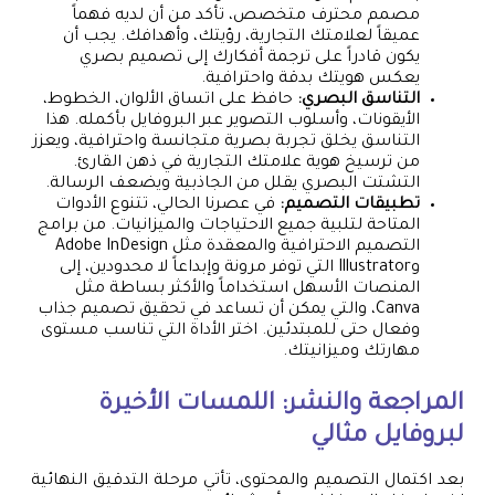
مصمم محترف متخصص، تأكد من أن لديه فهماً
عميقاً لعلامتك التجارية، رؤيتك، وأهدافك. يجب أن
يكون قادراً على ترجمة أفكارك إلى تصميم بصري
يعكس هويتك بدقة واحترافية.
التناسق البصري:
حافظ على اتساق الألوان، الخطوط،
الأيقونات، وأسلوب التصوير عبر البروفايل بأكمله. هذا
التناسق يخلق تجربة بصرية متجانسة واحترافية، ويعزز
من ترسيخ هوية علامتك التجارية في ذهن القارئ.
التشتت البصري يقلل من الجاذبية ويضعف الرسالة.
تطبيقات التصميم:
في عصرنا الحالي، تتنوع الأدوات
المتاحة لتلبية جميع الاحتياجات والميزانيات. من برامج
التصميم الاحترافية والمعقدة مثل Adobe InDesign
وIllustrator التي توفر مرونة وإبداعاً لا محدودين، إلى
المنصات الأسهل استخداماً والأكثر بساطة مثل
Canva، والتي يمكن أن تساعد في تحقيق تصميم جذاب
وفعال حتى للمبتدئين. اختر الأداة التي تناسب مستوى
مهارتك وميزانيتك.
المراجعة والنشر: اللمسات الأخيرة
لبروفايل مثالي
بعد اكتمال التصميم والمحتوى، تأتي مرحلة التدقيق النهائية