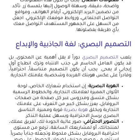
معلومات الاتصال:
يجب أن تكون هذه المعلومات
واضحة، دقيقة، وسهلة الوصول إليها بلمسة زر. تأكد
من تضمين البريد الإلكتروني، أرقام الهواتف، ومواقع
التواصل الاجتماعي، وروابط موقعك الإلكتروني. اجعل
من السهل على الجمهور المستهدف التواصل معك
بأي طريقة يفضلونها.
التصميم البصري: لغة الجاذبية والإبداع
يلعب
التصميم البصري
دوراً لا يقل أهمية عن المحتوى، بل
قد يكون العامل الحاسم في جذب الانتباه وترك انطباع أول
إيجابي لا يمحى. يجب أن يكون التصميم متناسقاً، احترافياً،
وقادراً على عكس هويتك الفريدة وشخصية علامتك التجارية.
الهوية البصرية:
إن استخدام شعارك الخاص، لوحة
الألوان المميزة لعلامتك التجارية، والخطوط الرسمية
بشكل متسق ومدروس عبر كل صفحة من صفحات
البروفايل، يعزز بشكل كبير من التعرف على علامتك
التجارية ويخلق
هوية بصرية
قوية ومميزة. التناسق
البصري يرسخ الاحترافية ويسهل عملية التذكر.
التصوير الاحترافي:
صور عالية الجودة لك، لفريق عملك،
لمنتجاتك، أو لمشاريعك السابقة، ترفع من مستوى
احترافية البروفايل بشكل ملحوظ وتجعله جذاباً بصرياً.
استثمر في مصور محترف لضمان الحصول على صور