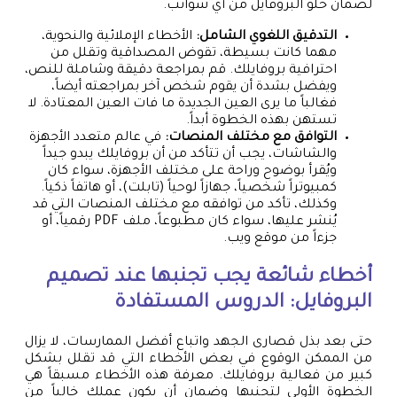
لضمان خلو البروفايل من أي شوائب.
التدقيق اللغوي الشامل:
الأخطاء الإملائية والنحوية،
مهما كانت بسيطة، تقوض المصداقية وتقلل من
احترافية بروفايلك. قم بمراجعة دقيقة وشاملة للنص،
ويفضل بشدة أن يقوم شخص آخر بمراجعته أيضاً،
فغالباً ما يرى العين الجديدة ما فات العين المعتادة. لا
تستهن بهذه الخطوة أبداً.
التوافق مع مختلف المنصات:
في عالم متعدد الأجهزة
والشاشات، يجب أن تتأكد من أن بروفايلك يبدو جيداً
ويُقرأ بوضوح وراحة على مختلف الأجهزة، سواء كان
كمبيوتراً شخصياً، جهازاً لوحياً (تابلت)، أو هاتفاً ذكياً.
وكذلك، تأكد من توافقه مع مختلف المنصات التي قد
يُنشر عليها، سواء كان مطبوعاً، ملف PDF رقمياً، أو
جزءاً من موقع ويب.
أخطاء شائعة يجب تجنبها عند تصميم
البروفايل: الدروس المستفادة
حتى بعد بذل قصارى الجهد واتباع أفضل الممارسات، لا يزال
من الممكن الوقوع في بعض الأخطاء التي قد تقلل بشكل
كبير من فعالية بروفايلك. معرفة هذه الأخطاء مسبقاً هي
الخطوة الأولى لتجنبها وضمان أن يكون عملك خالياً من