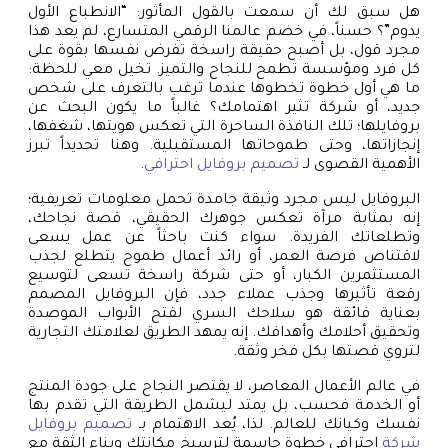
هل سبق لك أن سمعت بالقول المأثور: “الانطباع الأول
يدوم”؟ حسناً، في خضم عالمنا الرقمي المتسارع، لم يعد هذا
مجرد قول، بل أصبح حقيقة راسخة تفرض نفسها بقوة على
كل فرد ومؤسسة تطمح للنجاح والتميز. تخيل معي للحظة:
ما هي أول خطوة تخطوها عندما ترغب بالتعرف على شخص
جديد، أو شركة تثير اهتمامك؟ غالباً ما يكون البحث عن
بروفايلها؛ تلك النافذة الساحرة التي تعكس هويتها، شغفها،
إنجازاتها، وحتى طموحاتها المستقبلية. وهنا تحديداً تبرز
الأهمية القصوى لـ
تصميم بروفايل احترافي
.
البروفايل ليس مجرد وثيقة جامدة تحمل معلومات تعريفية؛
إنه بمثابة مرآة تعكس جوهرك الحقيقي، قصة نجاحك،
وتطلعاتك الفريدة. سواء كنت باحثاً عن عمل يسعى
لاقتناص فرصة العمر، أو رائد أعمال طموح يتطلع لجذب
المستثمرين الكبار، أو حتى شركة راسخة تسعى لتوسيع
رقعة تأثيرها وجذب عملاء جدد، فإن البروفايل المصمم
بعناية فائقة هو سلاحك السري لفتح الأبواب الموصدة
وتحقيق أحلامك وأهدافك. إنه يمهد الطريق لعلامتك التجارية
لتروي قصتها بكل فخر وثقة.
في عالم الأعمال المعاصر، لا يقتصر النجاح على جودة المنتج
أو الخدمة فحسب، بل يمتد ليشمل الطريقة التي تقدم بها
نفسك وكيانك للعالم. لذا، يُعد الاهتمام بـ
تصميم بروفايل
شركة
احترافي خطوة حاسمة لترسيخ مكانتك وبناء الثقة مع