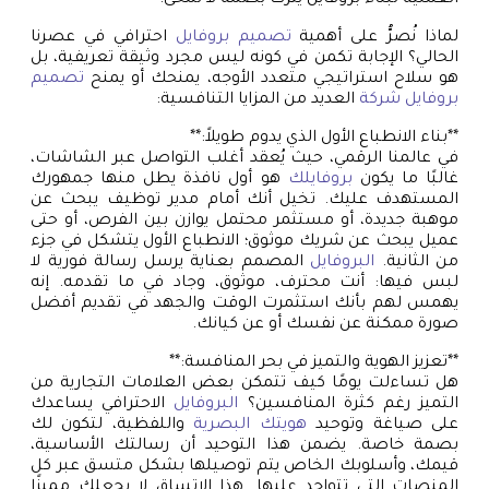
العملية لبناء بروفايل يترك بصمة لا تُمحى.
لماذا نُصرُّ على أهمية
تصميم بروفايل
احترافي في عصرنا
الحالي؟ الإجابة تكمن في كونه ليس مجرد وثيقة تعريفية، بل
هو سلاح استراتيجي متعدد الأوجه، يمنحك أو يمنح
تصميم
بروفايل شركة
العديد من المزايا التنافسية:
**بناء الانطباع الأول الذي يدوم طويلاً:**
في عالمنا الرقمي، حيث يُعقد أغلب التواصل عبر الشاشات،
غالبًا ما يكون
بروفايلك
هو أول نافذة يطل منها جمهورك
المستهدف عليك. تخيل أنك أمام مدير توظيف يبحث عن
موهبة جديدة، أو مستثمر محتمل يوازن بين الفرص، أو حتى
عميل يبحث عن شريك موثوق؛ الانطباع الأول يتشكل في جزء
من الثانية.
البروفايل
المصمم بعناية يرسل رسالة فورية لا
لبس فيها: أنت محترف، موثوق، وجاد في ما تقدمه. إنه
يهمس لهم بأنك استثمرت الوقت والجهد في تقديم أفضل
صورة ممكنة عن نفسك أو عن كيانك.
**تعزيز الهوية والتميز في بحر المنافسة:**
هل تساءلت يومًا كيف تتمكن بعض العلامات التجارية من
التميز رغم كثرة المنافسين؟
البروفايل
الاحترافي يساعدك
على صياغة وتوحيد
هويتك البصرية
واللفظية، لتكون لك
بصمة خاصة. يضمن هذا التوحيد أن رسالتك الأساسية،
قيمك، وأسلوبك الخاص يتم توصيلها بشكل متسق عبر كل
المنصات التي تتواجد عليها. هذا الاتساق لا يجعلك مميزًا