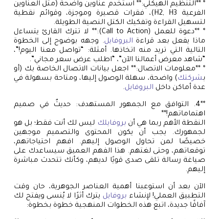
* **التنظيم الهيكلي:** استخدم عناوين واضحة (مثل العناوين
الفرعية H2, H3)، فقرات قصيرة وموجزة، وقوائم نقطية
لتسهيل القراءة وتفكيك الكتل النصية الطويلة.
* **دعوة للعمل (Call to Action):** لا تترك القارئ يتساءل
ماذا يفعل بعد قراءة
البروفايل
. وجهه بوضوح إلى الخطوة
التالية التي تريد منه اتخاذها. أمثلة: “تواصل معنا اليوم!”،
“شاهد معرض أعمالنا الآن”، “اطلب عرض سعر مجاني”.
* **معلومات الاتصال:** اجعل بيانات الاتصال الخاصة بك (أو
ب
شركتك
) واضحة، سهلة الوصول إليها، ومتاحة بسهولة في
عدة أماكن داخل
البروفايل
.
**4. التوافق مع الجمهور المستهدف: حديثٌ في صميم
اهتماماتهم!**
النقطة الأهم ربما هي أن
بروفايلك
ليس لك أنت فقط؛ بل هو
لجمهورك. يجب أن يكون المحتوى والتصميم موجهين
خصيصًا لمن تحاول الوصول إليهم. افهم احتياجاتهم،
توقعاتهم، وحتى لغتهم. هذا الفهم العميق سيساعدك على
صياغة رسالة تلقى صدى قويًا لديهم، وكأنك تتحدث مباشرة
إليهم.
الآن بعد أن استوعبنا أهمية العناصر الجوهرية، حان وقت
التطبيق العملي! لإنشاء
بروفايل
يترك أثرًا لا يُنسى ويفتح لك
آفاقًا جديدة، اتبع هذه الخطوات المنهجية خطوة بخطوة: