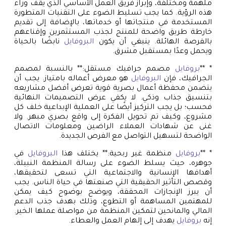
ملهمة ومختلفة، وإبراز فريق العمل الأساسي الذي يقف وراء
هذه الرؤية. كما يجب تسليط الضوء على التقنيات المتطورة
المستخدمة في منتجاتها أو خدماتها، بالإضافة إلى تقديم
خارطة طريق واضحة للمنتج لجذب المستثمرين وإقناعهم
بالفرصة الهائلة. ينبغي أن يكون
البروفايل
نابضًا بالحياة
ويحمل وعدًا بمستقبل مشرق.
* **
بروفايل
مصمم جرافيك مستقل:** بالنسبة لمصمم
الجرافيك، فإن
البروفايل
هو معرض أعماله بامتياز. يجب أن
يتضمن محفظة أعمال بصرية قوية تعرض أفضل مشاريعه
بتنسيق جذاب وذكي. لا يكفي عرض التصميمات النهائية
فحسب؛ بل يجب التركيز أيضًا على العملية الإبداعية خلف كل
مشروع، وكيف تم تحويل الفكرة إلى واقع بصري مبهر. ولا
غنى عن شهادات العملاء الراضين ومعلومات الاتصال
الواضحة لتسهيل التواصل مع الفرص الجديدة.
* **
بروفايل
منظمة غير ربحية:** يختلف هذا
البروفايل
في
جوهره، حيث يسلط الضوء على رسالة المنظمة النبيلة،
أهدافها الإنسانية والاجتماعية التي تسعى لتحقيقها،
وقصص التأثير الحقيقية التي صنعتها في حياة الناس. يجب
أن يبرز الإنجازات المحققة، ويوضح بوضوح كيف يمكن
للمهتمين المساهمة أو التطوع، وذلك بهدف جذب الدعم
المالي والمانحين لتمكين المنظمة من مواصلة عملها الخير.
إنه
بروفايل
يهدف إلى إلهام العمل والعطاء.