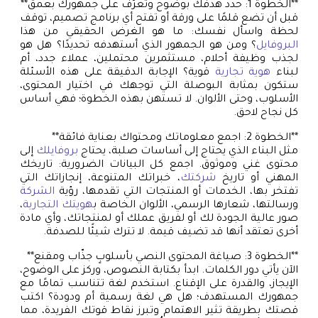
**الخطوة 1: حدد هدفك بوضوح وتعرّف على جمهورك بعمق**
قبل أن تضع قلمًا على ورقة أو تفتح أي برنامج تصميم، توقف
لحظة واسأل نفسك: ما هو الغرض الحقيقي من هذا
البروفايل
؟ ومن هو الجمهور الذي أستهدفه تحديدًا؟ هل هو
لجذب وظيفة أحلام، مستثمرين محتملين، عملاء جدد، أم
لبناء
هوية تجارية
قوية؟ الإجابة الدقيقة على هذه الأسئلة
ستكون بمثابة البوصلة التي توجهك في اختيار المحتوى،
الأسلوب، وحتى الألوان. لا تستهن بهذه الخطوة؛ فهي أساس
كل نجاح لاحق.
**الخطوة 2: اجمع معلوماتك ومحتواك بعناية فائقة**
مثل البناء الذي يحتاج إلى أساسات صلبة، يحتاج
بروفايلك
إلى
محتوى غني وموثوق. اجمع كل البيانات الضرورية: تاريخك
المهني أو تاريخ
شركتك
، خبراتك المتنوعة، إنجازاتك التي
تفتخر بها، الخدمات أو المنتجات التي تقدمها، رؤية
الشركة
ورسالتها، شعارها الرسمي، الألوان الخاصة ب
هويتك التجارية
،
صور عالية الجودة لك أو لفريق عملك أو لمنتجاتك، وأي مادة
أخرى تعتقد أنها قد تضيف قيمة. لا تترك شيئًا للصدفة.
**الخطوة 3: صياغة المحتوى النصي بأسلوبٍ جذّاب ومقنع**
الآن يأتي دور الكلمات. ابدأ بكتابة النصوص، وركز على الوضوح،
الإيجاز، والقدرة على الإقناع. استخدم لغة تتناسب تمامًا مع
جمهورك المستهدف؛ هل هي لغة رسمية أم ودودة؟ اكتب
قصتك بطريقة تثير الاهتمام وتبرز نقاط قوتك الفريدة، مما