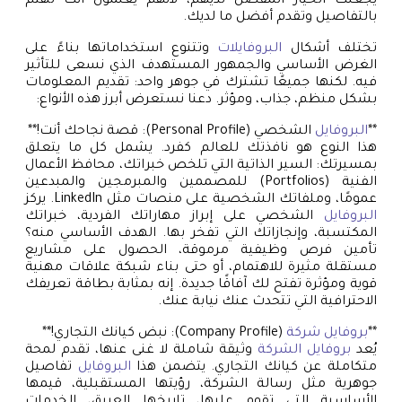
يجعلك الخيار المفضل لديهم، لأنهم يعلمون أنك تهتم
بالتفاصيل وتقدم أفضل ما لديك.
تختلف أشكال
البروفايلات
وتتنوع استخداماتها بناءً على
الغرض الأساسي والجمهور المستهدف الذي نسعى للتأثير
فيه. لكنها جميعًا تشترك في جوهر واحد: تقديم المعلومات
بشكل منظم، جذاب، ومؤثر. دعنا نستعرض أبرز هذه الأنواع:
**
البروفايل
الشخصي (Personal Profile): قصة نجاحك أنت!**
هذا النوع هو نافذتك للعالم كفرد. يشمل كل ما يتعلق
بمسيرتك: السير الذاتية التي تلخص خبراتك، محافظ الأعمال
الفنية (Portfolios) للمصممين والمبرمجين والمبدعين
عمومًا، وملفاتك الشخصية على منصات مثل LinkedIn. يركز
البروفايل
الشخصي على إبراز مهاراتك الفردية، خبراتك
المكتسبة، وإنجازاتك التي تفخر بها. الهدف الأساسي منه؟
تأمين فرص وظيفية مرموقة، الحصول على مشاريع
مستقلة مثيرة للاهتمام، أو حتى بناء شبكة علاقات مهنية
قوية ومؤثرة تفتح لك آفاقًا جديدة. إنه بمثابة بطاقة تعريفك
الاحترافية التي تتحدث عنك نيابة عنك.
**
بروفايل شركة
(Company Profile): نبض كيانك التجاري!**
يُعد
بروفايل الشركة
وثيقة شاملة لا غنى عنها، تقدم لمحة
متكاملة عن كيانك التجاري. يتضمن هذا
البروفايل
تفاصيل
جوهرية مثل رسالة الشركة، رؤيتها المستقبلية، قيمها