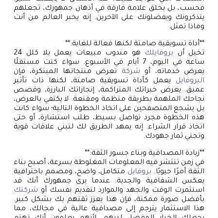
فحسب، بل يخلق علامة فارقة في أذهان جمهورك، تجعلهم
يتذكرونك ويفضلونك على الآخرين. إنه يخبر العالم من أنت
وماذا تمثل.
**أداة تسويقية صامتة لكنها فعالة للغاية:**
تخيل أن
بروفايلك
هو مندوب مبيعات يعمل بلا كلل 24
ساعة في اليوم، 7 أيام في الأسبوع. سواء كنت مستقلًا
يعرض خدماته، أو
شركة
تعرض منتجاتها المبتكرة، فإن
البروفايل
يعمل كأداة تسويقية صامتة، لكنها ذات تأثير
عميق. يعرض خبراتك المتراكمة، إنجازاتك البارزة، وقصص
نجاحك الملهمة بطريقة منظمة ومقنعة. لا يكتفي بالعرض،
بل يشجع المتصفحين على اتخاذ الخطوة التالية؛ سواء كانت
هذه الخطوة مجرد تواصل بسيط، طلب استشارة، أو حتى
اتخاذ قرار الشراء. إنه يمهد الطريق لك لتبني علاقات قوية
وتجني ثمار جهودك.
**زيادة المصداقية وبناء جسور الثقة:**
في زمن تنتشر فيه المعلومات المغلوطة بسرعة، أصبح بناء
الثقة أمرًا حيويًا.
بروفايل
متكامل، واضح، ومصمم باحترافية
يعكس الشفافية والجدية. عندما يرى جمهورك أنك قد
استثمرت الوقت والجهد والموارد لتقديم نفسك أو
شركتك
بأفضل صورة ممكنة، فإن هذا يعزز ثقتهم بك بشكل كبير.
هذا الاستثمار يترجم إلى مصداقية عالية في مجالك، مما