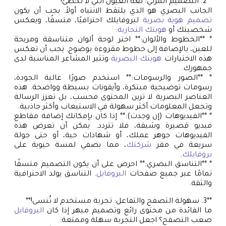
**2. التصميم المرئي: لغة العيون التي لا تُخطئ!**
الجانب البصري هو الذي يلتقط الانتباه أولاً. يجب أن يكون
تصميم هوية بصرية
لبروفايلك احترافيًا، متسقًا، ويعكس
شخصيتك أو
هويتك التجارية
:
* **الخطوط والألوان:** اختر لوحة ألوان متناسقة ومريحة
للعين، بالإضافة إلى خطوط مقروءة بوضوح. يجب أن تعكس
هذه الاختيارات
هويتك البصرية
وتثير المشاعر المناسبة لدى
جمهورك.
* **الصور والرسومات:** استخدم صورًا عالية الجودة،
رسومات توضيحية مبتكرة، وأيقونات بسيطة وواضحة. هذه
العناصر البصرية لا تزين المحتوى فحسب، بل تعزز الرسالة
وتجعل المعلومات أكثر سهولة في الاستيعاب وأكثر جاذبية.
* **الفيديوهات (إن وجدت):** إذا كان بإمكانك إضافة مقاطع
فيديو قصيرة وشيقة، فلا تتردد. يمكن أن تعرض هذه
الفيديوهات جوهر عملك، أو شهادات حية، أو حتى جولة
سريعة في مقر
شركتك
، مما يضفي لمسة حيوية على
بروفايلك
.
* **التناسق البصري:** احرص على أن يكون التصميم متسقًا
تمامًا عبر جميع صفحات
البروفايل
. التناسق يولد الاحترافية
والثقة.
**3. سهولة التصفح والتفاعل: تجربة مستخدم لا تُنسى!**
ما الفائدة من محتوى رائع وتصميم مبهر إذا كان
البروفايل
صعب التصفح؟ اجعل التجربة سهلة وممتعة: