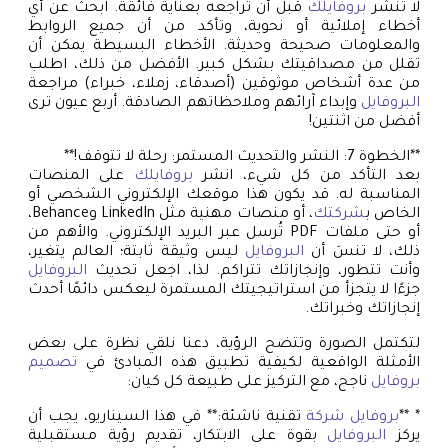
لا تنشر
بروفايلك
قبل أن تراجعه بعناية فائقة. ابحث عن أي
أخطاء إملائية أو نحوية، وتأكد من أن جميع الروابط
والمعلومات صحيحة وحديثة. الأخطاء البسيطة يمكن أن
تقلل من مصداقيتك بشكل كبير. الأفضل من ذلك، اطلب
من عدة أشخاص موثوقين (أصدقاء، زملاء، خبراء) مراجعة
البروفايل
وإبداء آرائهم وملاحظاتهم الصادقة. أربع عيون ترى
أفضل من اثنتين!
**الخطوة 7: النشر والتحديث المستمر: رحلة لا تتوقف!**
بعد التأكد من كل شيء، انشر
بروفايلك
على المنصات
المناسبة له. قد يكون هذا موقعك الإلكتروني الشخصي أو
الخاص ب
شركتك
، أو منصات مهنية مثل LinkedIn وBehance،
أو حتى ملفات PDF تُرسل عبر البريد الإلكتروني. والأهم من
ذلك، لا تنسَ أن
البروفايل
ليس وثيقة ثابتة؛ العالم يتغير،
وأنت تتطور، وإنجازاتك تتراكم. لذا، اجعل تحديث
البروفايل
جزءًا لا يتجزأ من استراتيجيتك المستمرة ليعكس دائمًا أحدث
إنجازاتك وخبراتك.
لتكتمل الصورة وتتضح الرؤية، دعنا نلقي نظرة على بعض
الأمثلة الواقعية لكيفية تطبيق هذه المبادئ في
تصميم
بروفايل
ناجح، مع التركيز على طبيعة كل كيان:
* **
بروفايل شركة
تقنية ناشئة:** في هذا السيناريو، يجب أن
يركز
البروفايل
بقوة على الابتكار، تقديم رؤية مستقبلية