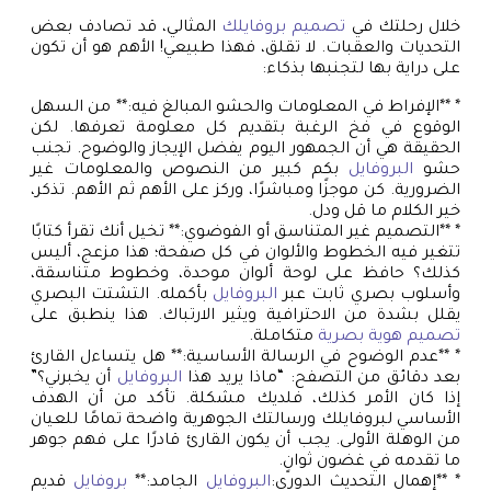
خلال رحلتك في
تصميم بروفايلك
المثالي، قد تصادف بعض
التحديات والعقبات. لا تقلق، فهذا طبيعي! الأهم هو أن تكون
على دراية بها لتجنبها بذكاء:
* **الإفراط في المعلومات والحشو المبالغ فيه:** من السهل
الوقوع في فخ الرغبة بتقديم كل معلومة تعرفها. لكن
الحقيقة هي أن الجمهور اليوم يفضل الإيجاز والوضوح. تجنب
حشو
البروفايل
بكم كبير من النصوص والمعلومات غير
الضرورية. كن موجزًا ومباشرًا، وركز على الأهم ثم الأهم. تذكر،
خير الكلام ما قل ودل.
* **التصميم غير المتناسق أو الفوضوي:** تخيل أنك تقرأ كتابًا
تتغير فيه الخطوط والألوان في كل صفحة؛ هذا مزعج، أليس
كذلك؟ حافظ على لوحة ألوان موحدة، وخطوط متناسقة،
وأسلوب بصري ثابت عبر
البروفايل
بأكمله. التشتت البصري
يقلل بشدة من الاحترافية ويثير الارتباك. هذا ينطبق على
تصميم هوية بصرية
متكاملة.
* **عدم الوضوح في الرسالة الأساسية:** هل يتساءل القارئ
بعد دقائق من التصفح: “ماذا يريد هذا
البروفايل
أن يخبرني؟”
إذا كان الأمر كذلك، فلديك مشكلة. تأكد من أن الهدف
الأساسي لبروفايلك ورسالتك الجوهرية واضحة تمامًا للعيان
من الوهلة الأولى. يجب أن يكون القارئ قادرًا على فهم جوهر
ما تقدمه في غضون ثوانٍ.
* **إهمال التحديث الدوري:
البروفايل
الجامد:**
بروفايل
قديم