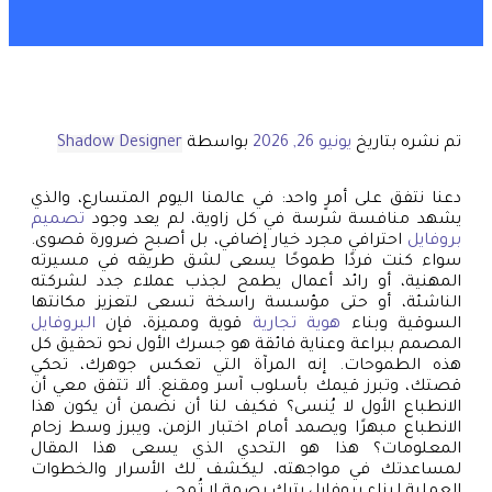
تم نشره بتاريخ
يونيو 26, 2026
بواسطة
Shadow Designer
دعنا نتفق على أمرٍ واحد: في عالمنا اليوم المتسارع، والذي
يشهد منافسة شرسة في كل زاوية، لم يعد وجود
تصميم
بروفايل
احترافي مجرد خيار إضافي، بل أصبح ضرورة قصوى.
سواء كنت فردًا طموحًا يسعى لشق طريقه في مسيرته
المهنية، أو رائد أعمال يطمح لجذب عملاء جدد لشركته
الناشئة، أو حتى مؤسسة راسخة تسعى لتعزيز مكانتها
السوقية وبناء
هوية تجارية
قوية ومميزة، فإن
البروفايل
المصمم ببراعة وعناية فائقة هو جسرك الأول نحو تحقيق كل
هذه الطموحات. إنه المرآة التي تعكس جوهرك، تحكي
قصتك، وتبرز قيمك بأسلوب آسر ومقنع. ألا تتفق معي أن
الانطباع الأول لا يُنسى؟ فكيف لنا أن نضمن أن يكون هذا
الانطباع مبهرًا ويصمد أمام اختبار الزمن، ويبرز وسط زحام
المعلومات؟ هذا هو التحدي الذي يسعى هذا المقال
لمساعدتك في مواجهته، ليكشف لك الأسرار والخطوات