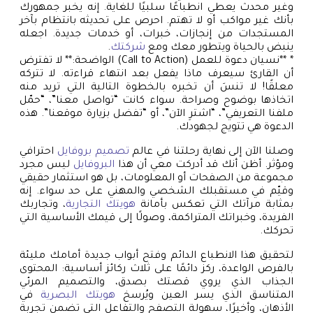
وغير محدث يعطي انطباعًا سلبيًا للغاية. إنه يخبر جمهورك
بأنك غير مواكب أو لا تهتم. احرص على تحديثه بانتظام بآخر
المستجدات من إنجازات، خبرات، أو خدمات جديدة. اجعله
ينبض بالحياة ويتطور معك ومع
شركتك
.
* **نسيان دعوة للعمل (Call to Action) الواضحة:** لا تفترض
أن القارئ سيعرف ماذا يفعل بعد انتهاء قراءته. لا تتركه
معلقًا! لا تنسَ أن تخبره بالخطوة التالية التي تريد منه
اتخاذها بوضوح وصراحة. سواء كانت “تواصل معنا”، “حمّل
ملفنا التعريفي”، “اشترِ الآن”، أو “تفضل بزيارة موقعنا”. هذه
الدعوة هي تتويج لجهودك.
وصلنا الآن إلى نهاية رحلتنا في عالم
تصميم بروفايل
احترافي
ومؤثر. أظن أنك قد أدركت معي أن هذا
البروفايل
ليس مجرد
مجموعة من الصفحات أو المعلومات، بل هو استثمار حقيقي
وقيّم في مستقبلك الشخصي والمهني على حد سواء. إنه
بمثابة مرآتك التي تعكس بأمانة
هويتك التجارية
، وتجاربك
الفريدة، وخبراتك المتراكمة، وصولًا إلى قيمك الأساسية التي
تحركك.
لتحقيق هذا الانطباع الدائم وفتح أبواب جديدة أمامك مليئة
بالفرص الواعدة، ركز دائمًا على ثلاث ركائز أساسية: المحتوى
الجذاب الذي يروي قصتك بصدق، والتصميم المرئي
المتناسق الذي يسر العين ويُرسخ
هويتك البصرية
في
الأذهان، وأخيرًا، سهولة التصفح والتفاعل التي تضمن تجربة