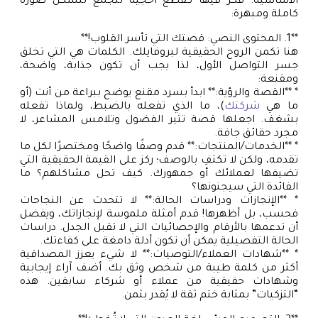
الأساسية. فكر فيها كقطع أحجية تتجمع لتشكل صورة
كاملة ومبهرة:
**1. المحتوى النصي: قصتك التي تأسر القلوب!**
هنا تكمن الروح الحقيقية لبروفايلك. الكلمات هي التي تخلق
جسر التواصل الأول، لذا يجب أن تكون جذابة، واضحة،
ومقنعة:
* **القصة والرؤية:** ابدأ بسرد مقنع يوضح ببراعة من أنت (أو
ما هي
شركتك
)، ما الذي تفعله بالضبط، ولماذا تفعله
بشغف. اجعلها قصة تثير الفضول وتلامس المشاعر، لا
مجرد حقائق جافة.
* **الخدمات/المنتجات:** قدم وصفًا واضحًا ومختصرًا لكل ما
تقدمه، ولكن لا تكتفِ بالوصف؛ ركز على القيمة الحقيقية التي
تضيفها لعملائك أو جمهورك. كيف تحل مشاكلهم؟ ما
الفائدة التي سيجنونها؟
* **الإنجازات ودراسات الحالة:** لا تتحدث عن النجاحات
فحسب، بل أظهرها! قدم أمثلة ملموسة لإنجازاتك، ويفضل
أن تدعمها بالأرقام والإحصائيات التي لا تقبل الجدل. دراسات
الحالة التفصيلية يمكن أن تكون أدلة دامغة على كفاءتك.
* **شهادات العملاء/التوصيات:** لا شيء يعزز المصداقية
أكثر من كلمة طيبة من شخص وثق بك. أضف آراء إيجابية
وشهادات حقيقية من عملاء أو شركاء سابقين. هذه
“التزكيات” بمثابة ختم ثقة لا يُقدر بثمن.