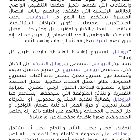
الأساسية التي تقوم عليها، تاريخها العريق، الخدمات
والمنتجات التي تقدمها بتميز، هيكلها التنظيمي الواضح،
إنجازاتها الرئيسية التي حققتها، وبالطبع بيانات الاتصال
الميسرة. يستخدم هذا النوع من
البروفايلات
لجذب
المستثمرين المحتملين، تكوين شراكات استراتيجية،
استقطاب العملاء الكبار والمؤثرين، بل وحتى جذب أفضل
الكفاءات والموظفين الجدد للانضمام إلى فريق عملك. إنه
يروي قصة
الشركة
بطريقة تثير الإعجاب وتلهم الثقة.
**
بروفايل
المشروع (Project Profile): خارطة طريق كل
إنجاز!**
بينما يركز
البروفايل
الشخصي و
بروفايل الشركة
على الكيان
ككل، يتخصص
بروفايل المشروع
في تقديم تفاصيل دقيقة
ومُعمقة حول مشروع معين. يتضمن عادةً أهداف المشروع
الطموحة، نطاق العمل المحدد، منهجية العمل المتبعة،
الموارد المطلوبة لإنجاحه، الجدول الزمني المقترح، الميزانية
التقديرية، والنتائج المتوقعة التي سيحققها. يستخدم هذا
البروفايل
بفعالية لتقديم المشاريع للممولين، أو الشركاء
الاستراتيجيين، أو فرق العمل الداخلية لضمان التوافق، أو
حتى لأصحاب المصلحة لإبقائهم على اطلاع دائم. إنه يختصر
الجهد ويقدم صورة واضحة ومفصلة عن أي مبادرة.
لتحقيق أقصى درجات التأثير والنجاح، يجب أن يشتمل
بروفايلك
على مجموعة متكاملة ومتناغمة من العناصر