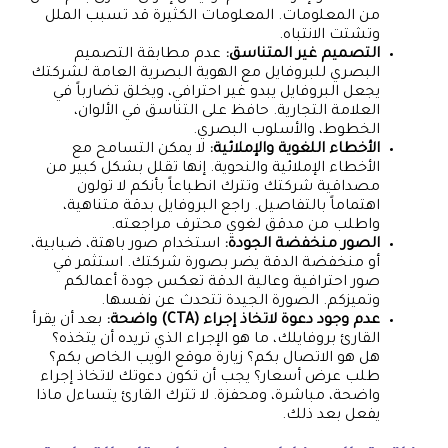
من المعلومات. المعلومات الكثيرة قد تسبب الملل
وتشتت الانتباه.
التصميم غير المتناسق:
عدم مطابقة التصميم
البصري للبروفايل مع الهوية البصرية العامة لشركتك
يجعل البروفايل يبدو غير احترافي، ويخلق تضارباً في
العلامة التجارية. حافظ على التناسق في الألوان،
الخطوط، والأسلوب البصري.
الأخطاء اللغوية والإملائية:
لا يمكن التسامح مع
الأخطاء الإملائية والنحوية. إنها تقلل بشكل كبير من
مصداقية شركتك وتترك انطباعاً بأنكم لا تولون
اهتماماً بالتفاصيل. راجع البروفايل بدقة متناهية،
واطلب من مدقق لغوي محترف مراجعته.
الصور منخفضة الجودة:
استخدام صور باهتة، ضبابية،
أو منخفضة الدقة يضر بصورة شركتك. استثمر في
صور احترافية وعالية الدقة تعكس جودة أعمالكم
وتميزكم. الصورة الجيدة تتحدث عن نفسها.
عدم وجود دعوة لاتخاذ إجراء (CTA) واضحة:
بعد أن يقرأ
القارئ بروفايلك، ما هو الإجراء الذي تريده أن يتخذه؟
هل هو الاتصال بكم؟ زيارة موقع الويب الخاص بكم؟
طلب عرض أسعار؟ يجب أن تكون دعوتك لاتخاذ إجراء
واضحة، مباشرة، ومحفزة. لا تترك القارئ يتساءل ماذا
يفعل بعد ذلك.