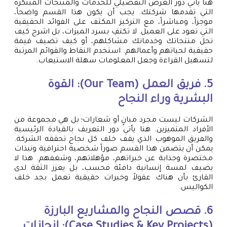
هنا يأتي دور العرض التفصيلي للخدمات والمنتجات المبتكرة
التي تقدمها شركتك. يجب أن يكون هذا القسم واضحاً،
موجزاً، ومباشراً، مع التركيز المكثف على الفوائد الحقيقية
التي تعود على العميل. لا تكتفِ بسرد الميزات، بل اشرح كيف
تحل منتجاتك وخدماتك مشاكلهم، أو كيف تضيف قيمة
حقيقية لحياتهم وأعمالهم. استخدم النقاط والقوائم المرتبة
لتسهيل القراءة وجعل المعلومات سهلة الاستيعاب.
5. فريق العمل (Our Team): القوة
البشرية وراء النجاح
الشركات ليست مجرد مبانٍ أو شعارات؛ بل هي مجموعة من
الأفراد المتميزين. هنا يأتي دور التعريف بالقيادة الرئيسية
والفريق الموهوب الذي يقف خلف كل نجاح تحققه الشركة.
يمكن أن يتضمن هذا القسم صوراً شخصية احترافية ونبذات
مختصرة وجذابة عن خبراتهم، مؤهلاتهم، وشغفهم. هذا لا
يضيف لمسة إنسانية دافئة فحسب، بل يعزز الثقة لدى
القارئ بأن هناك عقولاً وخبرات حقيقية تعمل بجد خلف
الكواليس.
6. قصص النجاح والمشاريع البارزة
(Case Studies & Key Projects): إنجازات