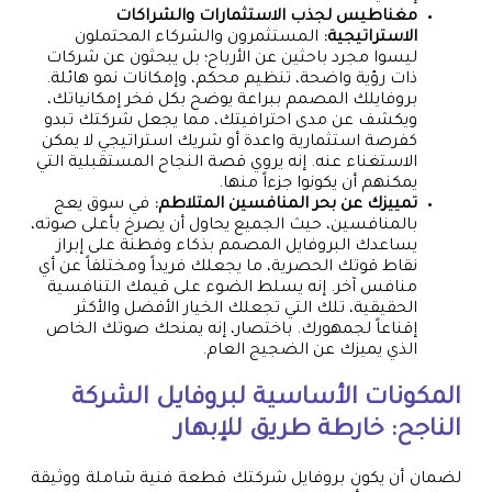
مغناطيس لجذب الاستثمارات والشراكات
الاستراتيجية:
المستثمرون والشركاء المحتملون
ليسوا مجرد باحثين عن الأرباح؛ بل يبحثون عن شركات
ذات رؤية واضحة، تنظيم محكم، وإمكانات نمو هائلة.
بروفايلك المصمم ببراعة يوضح بكل فخر إمكانياتك،
ويكشف عن مدى احترافيتك، مما يجعل شركتك تبدو
كفرصة استثمارية واعدة أو شريك استراتيجي لا يمكن
الاستغناء عنه. إنه يروي قصة النجاح المستقبلية التي
يمكنهم أن يكونوا جزءاً منها.
تمييزك عن بحر المنافسين المتلاطم:
في سوق يعج
بالمنافسين، حيث الجميع يحاول أن يصرخ بأعلى صوته،
يساعدك البروفايل المصمم بذكاء وفطنة على إبراز
نقاط قوتك الحصرية، ما يجعلك فريداً ومختلفاً عن أي
منافس آخر. إنه يسلط الضوء على قيمك التنافسية
الحقيقية، تلك التي تجعلك الخيار الأفضل والأكثر
إقناعاً لجمهورك. باختصار، إنه يمنحك صوتك الخاص
الذي يميزك عن الضجيج العام.
المكونات الأساسية لبروفايل الشركة
الناجح: خارطة طريق للإبهار
لضمان أن يكون بروفايل شركتك قطعة فنية شاملة ووثيقة