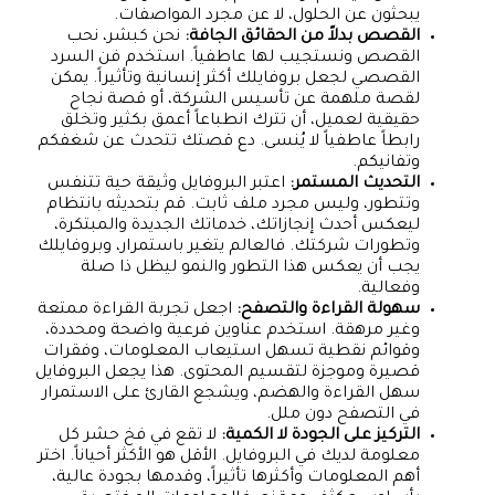
يبحثون عن الحلول، لا عن مجرد المواصفات.
القصص بدلاً من الحقائق الجافة:
نحن كبشر، نحب
القصص ونستجيب لها عاطفياً. استخدم فن السرد
القصصي لجعل بروفايلك أكثر إنسانية وتأثيراً. يمكن
لقصة ملهمة عن تأسيس الشركة، أو قصة نجاح
حقيقية لعميل، أن تترك انطباعاً أعمق بكثير وتخلق
رابطاً عاطفياً لا يُنسى. دع قصتك تتحدث عن شغفكم
وتفانيكم.
التحديث المستمر:
اعتبر البروفايل وثيقة حية تتنفس
وتتطور، وليس مجرد ملف ثابت. قم بتحديثه بانتظام
ليعكس أحدث إنجازاتك، خدماتك الجديدة والمبتكرة،
وتطورات شركتك. فالعالم يتغير باستمرار، وبروفايلك
يجب أن يعكس هذا التطور والنمو ليظل ذا صلة
وفعالية.
سهولة القراءة والتصفح:
اجعل تجربة القراءة ممتعة
وغير مرهقة. استخدم عناوين فرعية واضحة ومحددة،
وقوائم نقطية تسهل استيعاب المعلومات، وفقرات
قصيرة وموجزة لتقسيم المحتوى. هذا يجعل البروفايل
سهل القراءة والهضم، ويشجع القارئ على الاستمرار
في التصفح دون ملل.
التركيز على الجودة لا الكمية:
لا تقع في فخ حشر كل
معلومة لديك في البروفايل. الأقل هو الأكثر أحياناً. اختر
أهم المعلومات وأكثرها تأثيراً، وقدمها بجودة عالية،