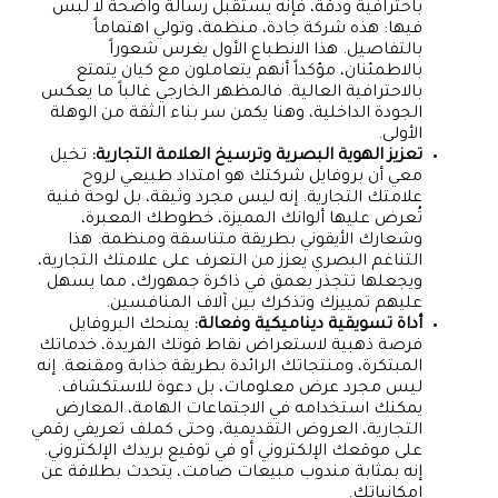
باحترافية ودقة، فإنه يستقبل رسالة واضحة لا لبس
فيها: هذه شركة جادة، منظمة، وتولي اهتماماً
بالتفاصيل. هذا الانطباع الأول يغرس شعوراً
بالاطمئنان، مؤكداً أنهم يتعاملون مع كيان يتمتع
بالاحترافية العالية. فالمظهر الخارجي غالباً ما يعكس
الجودة الداخلية، وهنا يكمن سر بناء الثقة من الوهلة
الأولى.
تعزيز الهوية البصرية وترسيخ العلامة التجارية:
تخيل
معي أن بروفايل شركتك هو امتداد طبيعي لروح
علامتك التجارية. إنه ليس مجرد وثيقة، بل لوحة فنية
تُعرض عليها ألوانك المميزة، خطوطك المعبرة،
وشعارك الأيقوني بطريقة متناسقة ومنظمة. هذا
التناغم البصري يعزز من التعرف على علامتك التجارية،
ويجعلها تتجذر بعمق في ذاكرة جمهورك، مما يسهل
عليهم تمييزك وتذكرك بين آلاف المنافسين.
أداة تسويقية ديناميكية وفعالة:
يمنحك البروفايل
فرصة ذهبية لاستعراض نقاط قوتك الفريدة، خدماتك
المبتكرة، ومنتجاتك الرائدة بطريقة جذابة ومقنعة. إنه
ليس مجرد عرض معلومات، بل دعوة للاستكشاف.
يمكنك استخدامه في الاجتماعات الهامة، المعارض
التجارية، العروض التقديمية، وحتى كملف تعريفي رقمي
على موقعك الإلكتروني أو في توقيع بريدك الإلكتروني.
إنه بمثابة مندوب مبيعات صامت، يتحدث بطلاقة عن
إمكانياتك.