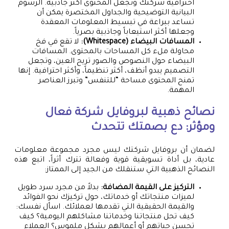
احترافية شركتك وتجعل المحتوى أكثر جاذبية. الرسوم
البيانية التوضيحية والجداول المختصرة يمكن أن
تساعد ببراعة في تبسيط المعلومات المعقدة
وجعلها أكثر استيعاباً وجاذبية بصرياً.
المسافات البيضاء (Whitespace):
لا تقع في فخ
محاولة ملء كل المساحات بالمحتوى. المسافات
البيضاء حول النصوص والصور تريح العين، وتجعل
التصميم يبدو أنظف، أكثر تنظيماً، وأكثر احترافية. إنها
تمنح المحتوى مساحة “للتنفس” وتبرز العناصر
المهمة.
نصائح ذهبية لبروفايل شركة فعال
ومؤثر: دع بصمتك تتحدث
لضمان أن بروفايل شركتك ليس مجرد مجموعة معلومات
عادية، بل أداة تسويقية قوية وفعالة تترك أثراً، اتبع هذه
النصائح الذهبية التي ستنقلك من الجيد إلى الممتاز:
التركيز على القيمة المضافة:
بدلاً من مجرد سرد طويل
لميزات منتجاتك أو خدماتك، حول تركيزك نحو الفوائد
والقيمة الحقيقية التي تقدمها لعملائك. اسأل نفسك:
كيف تحل منتجاتنا وخدماتنا مشاكلهم اليومية؟ كيف
تحسن حياتهم أو أعمالهم بشكل ملموس؟ العملاء