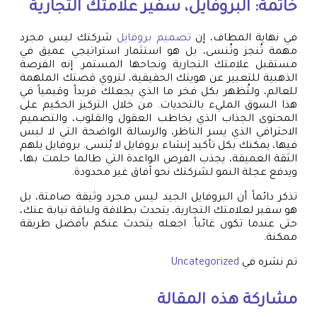
خاتمة: البروفايل، سفير علامتك التجارية
في نهاية المطاف، إن
تصميم بروفايل
شركتك ليس مجرد
مهمة تُنجز وتُنسى، بل هو استثمار استراتيجي عميق في
مستقبل علامتك التجارية ونجاحها المستمر. إنه الفرصة
الذهبية للتعبير عن هويتك الحقيقية، لتروي قصتك الملهمة
للعالم، ولتُظهر بكل فخر ما الذي يجعلك فريداً وقيمياً في
هذا السوق المليء بالتحديات. من خلال التركيز الحكيم على
المحتوى الجذاب الذي يخاطب العقول والقلوب، والتصميم
الاحترافي الذي يسر الناظر، والرسالة الواضحة التي لا لبس
فيها، يمكنك بكل تأكيد إنشاء بروفايل لا يُنسى. بروفايل يلهم
الثقة العميقة، يجذب الفرص الواعدة التي طالما حلمت بها،
ويدفع عجلة النمو لشركتك نحو آفاق غير محدودة.
تذكر دائماً أن البروفايل الجيد ليس مجرد وثيقة صامتة، بل
هو سفير لعلامتك التجارية، يتحدث بطلاقة ولباقة نيابة عنك،
حتى عندما تكون غائباً. اجعله يتحدث عنكم بأفضل طريقة
ممكنة.
تم نشره في
Uncategorized
مشاركة هذه المقالة