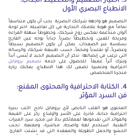
3. اختيار التصميم والتخطيط الجذاب:
الانطباع البصري الأول
التصميم هو واجهة شركتك البصرية. يجب أن يكون متناسقاً
تماماً مع هوية علامتك التجارية في كل تفاصيله. اختر لوحة
ألوان متناغمة تعكس روح شركتك، وخطوطاً سهلة القراءة
ومريحة للعين، وتخطيطاً بصرياً جذاباً يوجه عين القارئ
بسلاسة عبر الصفحات. يمكن أن يكون التصميم بسيطاً
وعصرياً، أو تقليدياً وفخماً، حسب طبيعة شركتك والرسالة
التي ترغب في إيصالها. تذكر أن التصميم الجيد لا يُنسى أبداً
ويترك أثراً عميقاً. للحصول على خدمة
تصميم بروفايل
احترافية ومتميزة تضمن لك هذا الانطباع، يمكنك زيارة
متجرنا المتخصص.
4. الكتابة الاحترافية والمحتوى المقنع:
فن السرد المؤثر
المحتوى هو القلب النابض لأي بروفايل ناجح. اكتب بنبرة
احترافية جذابة، قادرة على الأسر والإقناع. ركز على القيمة
والفوائد التي تقدمونها لعملائكم بدلاً من مجرد سرد الميزات
التقنية. استخدم لغة واضحة، مباشرة، ومقنعة. تجنب
الحشو والجمل الطويلة والمعقدة التي قد تشتت القارئ.