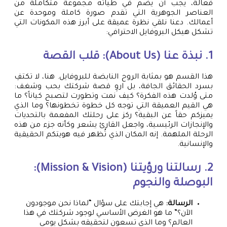
فعالة، يجب أن يضم في طياته مجموعة متكاملة من
العناصر الجوهرية التي تقدم صورة كاملة وموحدة عن
أعمالك. دعنا نلقي نظرة عميقة على أبرز هذه المكونات التي
تشكل هيكل البروفايل الاحترافي:
1. نبذة عنا (About Us): قلب القصة
هذا القسم هو بمثابة الروح النابضة للبروفايل. هنا، لا تكتفِ
بسرد الحقائق الجافة، بل اروِ قصة شركتك بحب وشغف:
متى وُلدت هذه الفكرة؟ كيف نمت وتطورت لتصبح كياناً؟ ما
هي القيم العميقة التي توجه كل خطوة تخطونها؟ وما الذي
يميزكم حقاً عن البقية؟ ركز على رحلتك المفعمة بالتحديات
والإنجازات الرئيسية، واجعل القارئ يشعر وكأنه جزء من هذه
الرحلة الملهمة. إنه المكان الذي تُظهر فيه هويتكم الحقيقية
والإنسانية.
2. رسالتنا ورؤيتنا (Mission & Vision):
البوصلة والنجوم
الرسالة:
هي إجابتك على سؤال “لماذا نحن موجودون
الآن؟” ما هو الغرض الأساسي لوجود شركتك في هذا
العالم؟ وما الذي تسعون لتحقيقه بشكل يومي