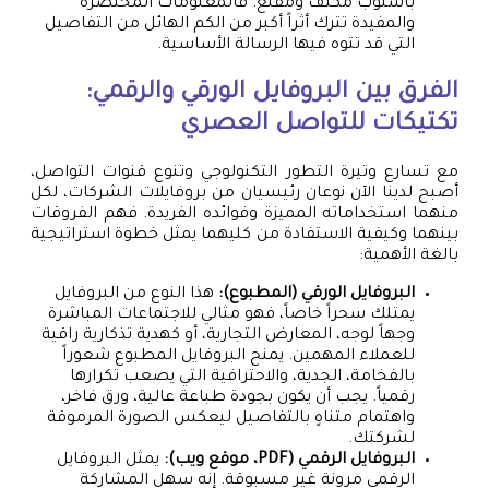
بأسلوب مكثف ومقنع. فالمعلومات المختصرة
والمفيدة تترك أثراً أكبر من الكم الهائل من التفاصيل
التي قد تتوه فيها الرسالة الأساسية.
الفرق بين البروفايل الورقي والرقمي:
تكتيكات للتواصل العصري
مع تسارع وتيرة التطور التكنولوجي وتنوع قنوات التواصل،
أصبح لدينا الآن نوعان رئيسيان من بروفايلات الشركات، لكل
منهما استخداماته المميزة وفوائده الفريدة. فهم الفروقات
بينهما وكيفية الاستفادة من كليهما يمثل خطوة استراتيجية
بالغة الأهمية:
البروفايل الورقي (المطبوع):
هذا النوع من البروفايل
يمتلك سحراً خاصاً، فهو مثالي للاجتماعات المباشرة
وجهاً لوجه، المعارض التجارية، أو كهدية تذكارية راقية
للعملاء المهمين. يمنح البروفايل المطبوع شعوراً
بالفخامة، الجدية، والاحترافية التي يصعب تكرارها
رقمياً. يجب أن يكون بجودة طباعة عالية، ورق فاخر،
واهتمام متناهٍ بالتفاصيل ليعكس الصورة المرموقة
لشركتك.
البروفايل الرقمي (PDF، موقع ويب):
يمثل البروفايل
الرقمي مرونة غير مسبوقة. إنه سهل المشاركة