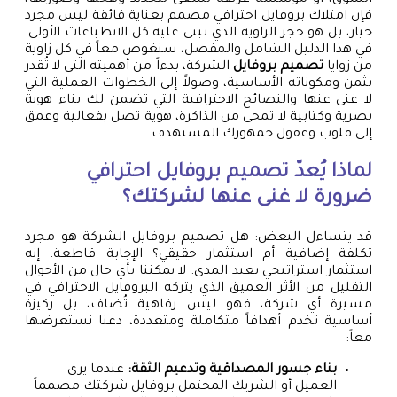
فإن امتلاك بروفايل احترافي مصمم بعناية فائقة ليس مجرد
خيار، بل هو حجر الزاوية الذي تبنى عليه كل الانطباعات الأولى.
في هذا الدليل الشامل والمفصل، سنغوص معاً في كل زاوية
من زوايا
تصميم بروفايل
الشركة، بدءاً من أهميته التي لا تُقدر
بثمن ومكوناته الأساسية، وصولاً إلى الخطوات العملية التي
لا غنى عنها والنصائح الاحترافية التي تضمن لك بناء هوية
بصرية وكتابية لا تمحى من الذاكرة، هوية تصل بفعالية وعمق
إلى قلوب وعقول جمهورك المستهدف.
لماذا يُعدّ تصميم بروفايل احترافي
ضرورة لا غنى عنها لشركتك؟
قد يتساءل البعض: هل تصميم بروفايل الشركة هو مجرد
تكلفة إضافية أم استثمار حقيقي؟ الإجابة قاطعة: إنه
استثمار استراتيجي بعيد المدى. لا يمكننا بأي حال من الأحوال
التقليل من الأثر العميق الذي يتركه البروفايل الاحترافي في
مسيرة أي شركة، فهو ليس رفاهية تُضاف، بل ركيزة
أساسية تخدم أهدافاً متكاملة ومتعددة، دعنا نستعرضها
معاً:
بناء جسور المصداقية وتدعيم الثقة:
عندما يرى
العميل أو الشريك المحتمل بروفايل شركتك مصمماً