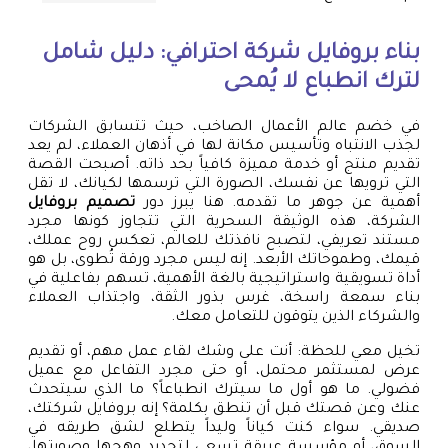
بناء بروفايل شركة احترافي: دليل شامل
لترك انطباع لا يُمحى
في خضم عالم الأعمال الصاخب، حيث تتسابق الشركات
لجذب الانتباه وتأسيس مكانة لها في أذهان العملاء، لم يعد
تقديم منتج أو خدمة مميزة كافياً بحد ذاته. أصبحت القصة
التي ترويها عن نفسك، الصورة التي ترسمها لكيانك، لا تقل
أهمية عن جوهر ما تقدمه. هنا يبرز دور
تصميم بروفايل
الشركة، هذه الوثيقة السحرية التي تتجاوز كونها مجرد
مستند تعريفي، لتصبح نافذتك للعالم، تعكس روح عملك،
قيمك، وطموحاتك الأبعد. إنه ليس مجرد ورقة تُطوى، بل هو
أداة تسويقية واستراتيجية بالغة الأهمية، تسهم بفاعلية في
بناء سمعة راسخة، غرس بذور الثقة، واجتذاب العملاء
والشركاء الذين يتوقون للتعامل معك.
تخيل معي للحظة: أنت على وشك لقاء عمل مهم، أو تقديم
عرض لمستثمر محتمل، أو حتى مجرد التفاعل مع عميل
فضولي. ما هو أول ما سيترك انطباعاً؟ ما الذي سيتحدث
عنك وعن قصتك قبل أن تنطق بكلمة؟ إنه بروفايل شركتك،
صديقي. سواء كنت كياناً وليداً يتطلع لشق طريقه في
السوق، أو مؤسسة عريقة تسعى لتجديد وهجها وصورتها،