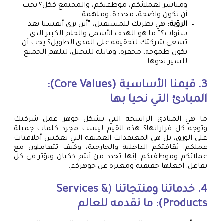
ومباشر لعملائكم، موظفيكم، والمجتمع ككل؟ يجب
أن تكون واضحة، محددة، وملهمة.
الرؤية:
هي نظرتك للمستقبل، “أين نرى أنفسنا بعد
سنوات؟” ما هو الهدف الأسمى والحلم الكبير الذي
تسعى شركتك لتحقيقه على المدى الطويل؟ يجب أن
تكون طموحة، محفزة، وقابلة للتخيل، لتلهم الجميع
للسير نحوها.
3. قيمنا الأساسية (Core Values):
المبادئ التي نحيا بها
ما هي المبادئ الراسخة التي تشكل جوهر عمل شركتك
وتوجه كل قراراتها؟ هذه القيم ليست مجرد كلمات جميلة
على الورق، بل هي المعتقدات العميقة التي تعكس أخلاقيات
عملكم، ثقافتكم الداخلية والخارجية، وكيف تتعاملون مع
عملائكم وموظفيكم. إنها تحدد من أنتم ككيان وتؤثر في كل
تفاعل. اجعلها حقيقية ومعبرة عن جوهركم.
4. خدماتنا ومنتجاتنا (Services &
Products): ما نقدمه للعالم