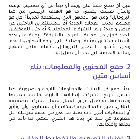
قبل أن تضع قلماً على ورقة أو تبدأ في أي تصميم، توقف
واسأل نفسك بصدق: ما هو الهدف الرئيسي من هذا
البروفايل؟ ومن هو الجمهور الذي يستهدفه تحديداً؟ هل هو
مصمم لجذب العملاء الجدد؟ أم للمستثمرين الباحثين عن
فرص واعدة؟ ربما للشركاء المحتملين؟ أو حتى للموظفين
الجدد كجزء من عملية التعريف بالشركة؟ الإجابة على هذه
الأسئلة ستكون بمثابة بوصلتك التي توجه المحتوى، اللغة،
وحتى الأسلوب البصري للبروفايل بأكمله. فلكل جمهور
رسالته الخاصة التي يجب أن تصل إليه.
2. جمع المحتوى والمعلومات: بناء
أساس متين
ابدأ بجمع كل البيانات والمعلومات اللازمة والضرورية. هذا
يشمل تاريخ الشركة، إنجازاتها البارزة، قائمة خدماتها
ومنتجاتها، تفاصيل فريق العمل، شعار الشركة بتصميمه
النهائي، صور عالية الجودة للمكاتب أو المشاريع، وأي وثائق
أو إحصائيات أخرى ذات صلة قد تعزز من قصة شركتك. كل
معلومة هي لبنة في بناء هذا الصرح المهم، لذا تأكد من
دقتها واكتمالها.