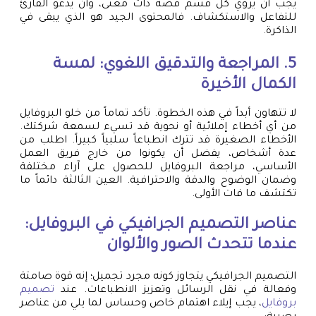
يجب أن يروي كل قسم قصة ذات معنى، وأن يدعو القارئ
للتفاعل والاستكشاف. فالمحتوى الجيد هو الذي يبقى في
الذاكرة.
5. المراجعة والتدقيق اللغوي: لمسة
الكمال الأخيرة
لا تتهاون أبداً في هذه الخطوة. تأكد تماماً من خلو البروفايل
من أي أخطاء إملائية أو نحوية قد تسيء لسمعة شركتك.
الأخطاء الصغيرة قد تترك انطباعاً سلبياً كبيراً. اطلب من
عدة أشخاص، يفضل أن يكونوا من خارج فريق العمل
الأساسي، مراجعة البروفايل للحصول على آراء مختلفة
وضمان الوضوح والدقة والاحترافية. العين الثالثة دائماً ما
تكتشف ما فات الأولى.
عناصر التصميم الجرافيكي في البروفايل:
عندما تتحدث الصور والألوان
التصميم الجرافيكي يتجاوز كونه مجرد تجميل؛ إنه قوة صامتة
وفعالة في نقل الرسائل وتعزيز الانطباعات. عند
تصميم
بروفايل
، يجب إيلاء اهتمام خاص وحساس لما يلي من عناصر