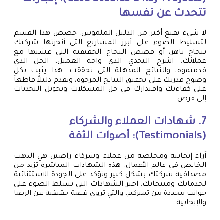
تتحدث عن نفسها
لا شيء يقنع أكثر من الدليل الملموس. خصص هذا القسم
لتسليط الضوء على أبرز المشاريع التي أنجزتها شركتك
بنجاح باهر، أو قصص النجاح الحقيقية التي عشتها مع
عملائك. اشرح التحدي الذي واجه العميل، الحل الذي
قدمتموه، والنتائج المذهلة التي تحققت. هذا يثبت بكل
وضوح قدرتك على تحقيق النتائج المرجوة، ويقدم دليلاً قاطعاً
على كفاءتك واقتدارك في حل المشكلات وتحويل التحديات
إلى فرص.
7. شهادات العملاء والشركاء
(Testimonials): أصوات الثقة
آراء إيجابية ومخلصة من عملاء وشركاء راضين هي الذهب
الخالص في عالم الأعمال. هذه الشهادات المباشرة تزيد من
مصداقية شركتك بشكل كبير وتؤكد على الجودة الاستثنائية
لخدماتك ومنتجاتك. اختر الشهادات التي تسلط الضوء على
جوانب محددة من تميزكم، والتي تروي قصة حقيقية عن الرضا
والإيجابية.