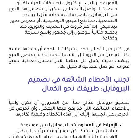
الفورية عبر البريد الإلكتروني، تطبيقات المراسلة، أو
منصات التواصل الاجتماعي. يمكن أن يتضمن هذا النوع
من البروفايل عناصر تفاعلية جذابة مثل الروابط
التشعبية، مقاطع الفيديو التوضيحية، أو معرض صور
ديناميكي. إنه أكثر مرونة في التحديث والتوزيع، مما
يجعله مثالياً للوصول إلى جمهور واسع بسرعة
وكفاءة.
في كثير من الأحيان، تجد الشركات الناجحة أن حاجتها ماسة
لكلا النوعين من البروفايل. الاستراتيجية الذكية تقتضي المزج
بينهما، بحيث يكمل كل منهما الآخر لضمان تغطية جميع
قنوات التواصل بفعالية لا مثيل لها.
تجنب الأخطاء الشائعة في تصميم
البروفايل: طريقك نحو الكمال
لتحقيق بروفايل مثالي حقاً، من الضروري أن تكون واعياً
بالأخطاء الشائعة التي قد يقع فيها البعض، وأن تحرص كل
الحرص على تجنبها. إليك أبرز هذه الأخطاء وكيفية تفاديها:
الإفراط في المعلومات:
البروفايل ليس موسوعة
شاملة عن شركتك. كن موجزاً ومباشراً قدر الإمكان.
الهدف هو إثارة الاهتمام، وليس إغراق القارئ بكم هائل