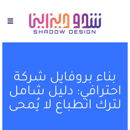
بناء بروفايل شركة
احترافي: دليل شامل
لترك انطباع لا يُمحى