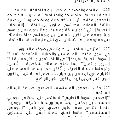
كاستثمار لا يقدر بثمن:
### بناء الثقة والمصداقية: حجر الزاوية للعلاقات الدائمة
الهوية التجارية المتماسكة والاحترافية تبعث برسالة واضحة
للجمهور مفادها أن الشركة جادة ومنظمة، وبالتالي جديرة
بالثقة. العملاء بفطرتهم يميلون إلى الثقة بـ [العلامات
التجارية] التي تبدو راسخة ومهنية، وهذا بدوره يعزز ولاءهم
ويشجعهم على تكرار التعامل، بل ويجعلهم دعاة لعلامتك
بين معارفهم. إنها الأساس الذي تبنى عليه العلاقات الدائمة.
### التميّز عن المنافسين: صوتك في ضوضاء السوق
في سوق مكتظ بالمنافسين والخيارات المتعددة، تُعد **
[الهوية التجارية الفريدة]** هي الأداة الأقوى والأكثر فعالية لـ **
[البروز والتميز]**. إنها تمنح علامتك شخصية لا تُنسى،
وتجعلها سهلة التعرف والتذكر، مما يساعد العملاء على
اختيارك دون تردد من بين خيارات لا حصر لها. لا تريد أن تكون
مجرد خيار آخر، بل تريد أن تكون الخيار الواضح.
### جذب الجمهور المستهدف الصحيح: صياغة الرسالة
الملائمة
**[تصميم الهوية التجارية]** لا يقتصر على المظهر الجمالي
فحسب، بل يعكس أيضاً قيم ورسالة الشركة الجوهرية.
عندما تتناغم هذه القيم بصدق مع قيم **[الجمهور
المستهدف]**، فإنها تخلق اتصالاً أعمق على المستوى