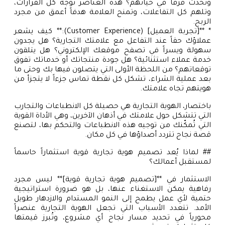
وتُحدث فرقاً في حياتهم؟ هذه العناصر توجه كل القرارات،
وتلهم كل التفاعلات، وتمنح العلامة هدفاً أعمق من مجرد
الربح.
* **[تجربة العميل] (Customer Experience):** كيف يشعر
عملاؤك حقاً عند التفاعل مع علامتك التجارية؟ هل يجدون
سهولة ويسراً في تصفح موقعك الإلكتروني؟ هل يتلقون
خدمة عملاء استثنائية؟ هل جودة منتجاتك أو خدماتك تفوق
توقعاتهم؟ من اللحظة الأولى التي يتصلون فيها بك وحتى ما
بعد عملية الشراء، تشكل كل نقطة تماس جزءاً لا يتجزأ من
هويتهم تجاه علامتك.
باختصار، الهوية التجارية هي حصيلة كل الانطباعات والتجارب
التي تتشكل حول علامتك في أذهان الآخرين، وهي الأداة القوية
التي تُمكّنك من توجيه هذه الانطباعات والتحكم بها، لتصنع
قصة نجاح تتردد أصداؤها في كل مكان.
## لماذا يُعد تصميم هوية تجارية قوية استثماراً حاسماً
لمستقبل أعمالك؟
الاستثمار في **[تصميم هوية تجارية قوية]** ليس مجرد
رفاهية يمكن الاستغناء عنها، بل هو ضرورة استراتيجية
حتمية لأي عمل يطمح إلى النمو المستدام والازدهار طويل
الأمد. تتعدد الأسباب التي تجعل الهوية التجارية عنصراً
محورياً في تحديد مسار نجاح أي مشروع، وتُبرز قيمتها