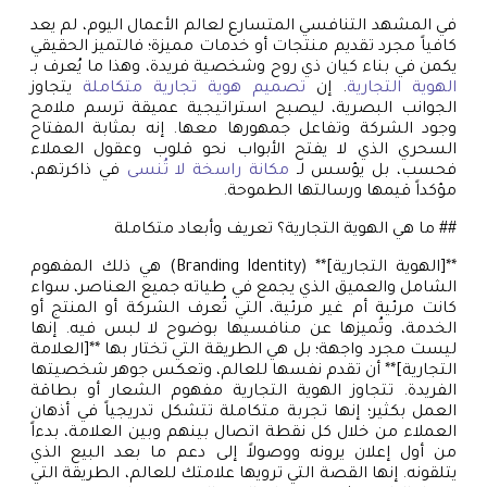
في المشهد التنافسي المتسارع لعالم الأعمال اليوم، لم يعد
كافياً مجرد تقديم منتجات أو خدمات مميزة؛ فالتميز الحقيقي
يكمن في بناء كيان ذي روح وشخصية فريدة، وهذا ما يُعرف بـ
الهوية التجارية
. إن
تصميم هوية تجارية متكاملة
يتجاوز
الجوانب البصرية، ليصبح استراتيجية عميقة ترسم ملامح
وجود الشركة وتفاعل جمهورها معها. إنه بمثابة المفتاح
السحري الذي لا يفتح الأبواب نحو قلوب وعقول العملاء
فحسب، بل يؤسس لـ
مكانة راسخة لا تُنسى
في ذاكرتهم،
مؤكداً قيمها ورسالتها الطموحة.
## ما هي الهوية التجارية؟ تعريف وأبعاد متكاملة
**[الهوية التجارية]** (Branding Identity) هي ذلك المفهوم
الشامل والعميق الذي يجمع في طياته جميع العناصر، سواء
كانت مرئية أم غير مرئية، التي تُعرف الشركة أو المنتج أو
الخدمة، وتُميزها عن منافسيها بوضوح لا لبس فيه. إنها
ليست مجرد واجهة؛ بل هي الطريقة التي تختار بها **[العلامة
التجارية]** أن تقدم نفسها للعالم، وتعكس جوهر شخصيتها
الفريدة. تتجاوز الهوية التجارية مفهوم الشعار أو بطاقة
العمل بكثير؛ إنها تجربة متكاملة تتشكل تدريجياً في أذهان
العملاء من خلال كل نقطة اتصال بينهم وبين العلامة، بدءاً
من أول إعلان يرونه ووصولاً إلى دعم ما بعد البيع الذي
يتلقونه. إنها القصة التي ترويها علامتك للعالم، الطريقة التي