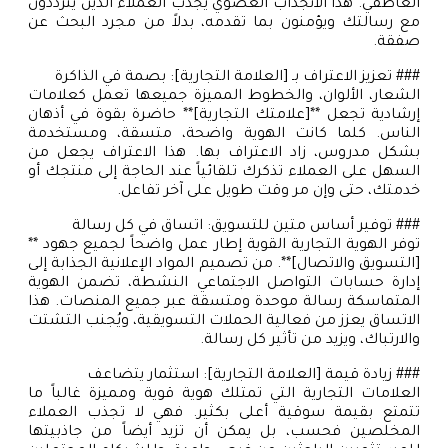
العاطفي. هذا الانجذاب العضوي يجذب العملاء الذين يترددون
مع رسالتك ويؤمنون بما تقدمه، بدلاً من مجرد البحث عن
صفقة.
### تعزيز الاعتراف بـ [العلامة التجارية]: بصمة في الذاكرة
الشعار، الألوان، والخطوط المميزة جميعها تعمل كعلامات
إرشادية تجعل **[علامتك التجارية]** حاضرة بقوة في أذهان
الناس. كلما كانت الهوية واضحة، متسقة، ومستخدمة
بشكل مدروس، زاد الاعتراف بها. هذا الاعتراف يجعل من
السهل على العملاء تذكرك تلقائياً عند الحاجة إلى منتجك أو
خدمتك، حتى وإن مر وقت طويل على آخر تفاعل.
### توفير أساس متين للتسويق: اتساق في كل رسالة
توفر الهوية التجارية القوية إطار عمل واضحاً لجميع جهود **
[التسويق والاتصال]**. من تصميم المواد الإعلانية الجذابة إلى
إدارة حسابات التواصل الاجتماعي النشطة، تضمن الهوية
المتماسكة رسالة موحدة ومتسقة عبر جميع المنصات. هذا
الاتساق يعزز من فعالية الحملات التسويقية، ويُجنب التشتت
والارتباك، ويزيد من تأثير كل رسالة.
### زيادة قيمة [العلامة التجارية]: استثمار يتضاعف
العلامات التجارية التي تمتلك هوية قوية ومميزة غالباً ما
تتمتع بقيمة سوقية أعلى بكثير. فهي لا تجذب العملاء
المخلصين فحسب، بل يمكن أن تزيد أيضاً من جاذبيتها