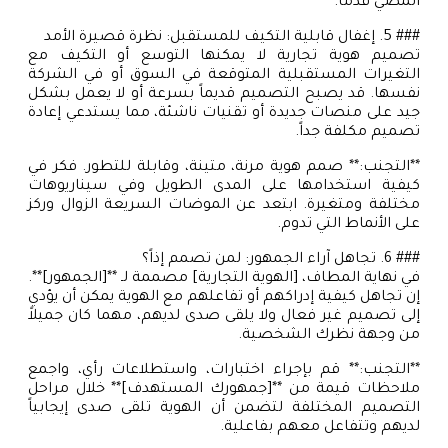
المضي قدماً.
### 5. إغفال قابلية التكيف للمستقبل: نظرة قصيرة الأمد
تصميم هوية تجارية لا يمكنها التوسع أو التكيف مع
التغيرات المستقبلية المتوقعة في السوق أو في الشركة
نفسها. قد يصبح التصميم قديماً بسرعة أو لا يعمل بشكل
جيد على منصات جديدة أو تقنيات ناشئة، مما يستدعي إعادة
تصميم مكلفة جداً.
**التجنب:** صمم هوية مرنة، متينة، وقابلة للتطور. فكر في
كيفية استخدامها على المدى الطويل وفي سيناريوهات
مختلفة ومتغيرة. ابتعد عن الموضات السريعة الزوال وركز
على الأنماط التي تدوم.
### 6. تجاهل آراء الجمهور: لمن تصمم إذاً؟
في نهاية المطاف، [الهوية التجارية] مصممة لـ **[الجمهور]**.
إن تجاهل كيفية إدراكهم أو تفاعلهم مع الهوية يمكن أن يؤدي
إلى تصميم غير فعال ولا يلقى صدى لديهم، مهما كان جميلاً
من وجهة نظرك الشخصية.
**التجنب:** قم بإجراء اختبارات، واستطلاعات رأي، واجمع
ملاحظات قيمة من **[جمهورك المستهدف]** خلال مراحل
التصميم المختلفة لتضمن أن الهوية تلقى صدى إيجابياً
لديهم وتتفاعل معهم بفاعلية.