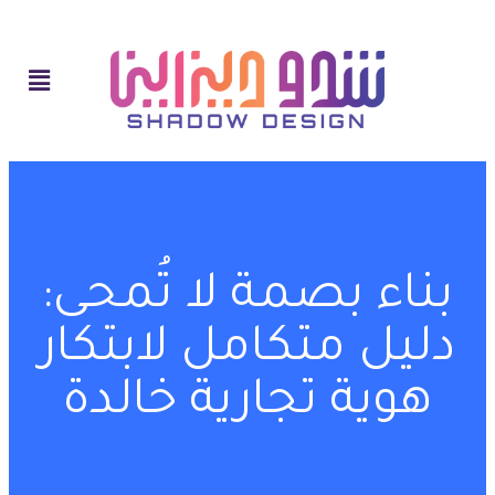
بناء بصمة لا تُمحى:
دليل متكامل لابتكار
هوية تجارية خالدة