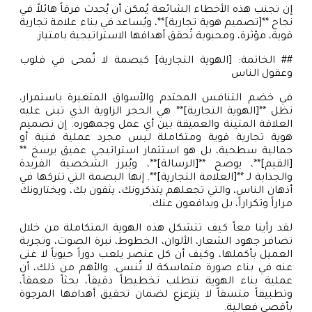
إن تجنب هذه الأخطاء الشائعة يُمكن أن يُحدث فرقاً هائلاً في
نجاح **[تصميم هوية تجارية]**، ويُساعد في بناء علامة تجارية
قوية، مؤثرة، ومحبوبة تُحقق أهدافها الاستراتيجية بامتياز.
## الخاتمة: [الهوية التجارية] كبصمة لا تُمحى في قلوب
وعقول الناس
في خضم التنافس المحتدم والأسواق المتغيرة باستمرار،
تظل **[الهوية التجارية]** هي الحجر الزاوية الذي تبنى عليه
العلاقة المتينة والعميقة بين أي عمل وجمهوره. إن تصميم
هوية تجارية قوية ومتكاملة ليس مجرد عملية فنية أو
جمالية سطحية، بل هو استثمار استراتيجي عميق يرسخ **
[القيم]**، يوضح **[الرسالة]**، ويُبرز الشخصية الفريدة
والجذابة لـ **[العلامة التجارية]**. إنها البصمة التي تتركها في
أذهان الناس، والتي تجعلهم يتذكرونك، يثقون بك، ويختارونك
مراراً وتكراراً، بل ويدافعون عنك.
لقد رأينا معاً كيف تتشكل هذه الهوية المتكاملة من خلال
تضافر جهود الشعار، الألوان، الخطوط، نبرة الصوت، وتجربة
العميل بأكملها، وكيف أن كل عنصر يلعب دوراً حيوياً لا غنى
عنه في بناء صورة متماسكة لا تُنسى. والأهم من ذلك، أن
عملية بناء الهوية تتطلب تخطيطاً دقيقاً، بحثاً معمقاً،
وتطبيقاً متسقاً لا يتزعزع لضمان تحقيق أهدافها المرجوة
بأقصى فعالية.