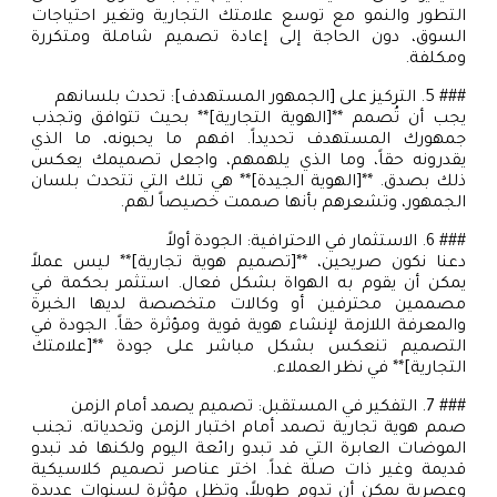
التطور والنمو مع توسع علامتك التجارية وتغير احتياجات
السوق، دون الحاجة إلى إعادة تصميم شاملة ومتكررة
ومكلفة.
### 5. التركيز على [الجمهور المستهدف]: تحدث بلسانهم
يجب أن تُصمم **[الهوية التجارية]** بحيث تتوافق وتجذب
جمهورك المستهدف تحديداً. افهم ما يحبونه، ما الذي
يقدرونه حقاً، وما الذي يلهمهم، واجعل تصميمك يعكس
ذلك بصدق. **[الهوية الجيدة]** هي تلك التي تتحدث بلسان
الجمهور، وتشعرهم بأنها صممت خصيصاً لهم.
### 6. الاستثمار في الاحترافية: الجودة أولاً
دعنا نكون صريحين، **[تصميم هوية تجارية]** ليس عملاً
يمكن أن يقوم به الهواة بشكل فعال. استثمر بحكمة في
مصممين محترفين أو وكالات متخصصة لديها الخبرة
والمعرفة اللازمة لإنشاء هوية قوية ومؤثرة حقاً. الجودة في
التصميم تنعكس بشكل مباشر على جودة **[علامتك
التجارية]** في نظر العملاء.
### 7. التفكير في المستقبل: تصميم يصمد أمام الزمن
صمم هوية تجارية تصمد أمام اختبار الزمن وتحدياته. تجنب
الموضات العابرة التي قد تبدو رائعة اليوم ولكنها قد تبدو
قديمة وغير ذات صلة غداً. اختر عناصر تصميم كلاسيكية
وعصرية يمكن أن تدوم طويلاً، وتظل مؤثرة لسنوات عديدة