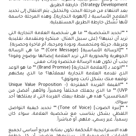
Strategy Development): خارطة الطريق
بعد الانتهاء من مرحلة البحث والتحليل، يتم الانتقال إلى تحديد
الملامح الأساسية لـ [الهوية التجارية]، وهذه المرحلة حاسمة
لأنها تُشكل خارطة الطريق المستقبلية:
* **تحديد الشخصية:** ما هي شخصية العلامة التجارية التي
تريد أن تبنيها؟ (على سبيل المثال: مبتكرة ومتقدمة، تقليدية
وعريقة، جريئة ومتحمسة، ودودة ومرحبة، أم فاخرة وحصرية).
* **[الرسالة الأساسية] (Core Message):** ما هي الرسالة
الجوهرية والمحورية التي تريد العلامة إيصالها بوضوح وقوة؟
يجب أن تكون هذه الرسالة مختصرة وذات معنى.
* **الوعد بـ [العلامة التجارية] (Brand Promise):** ما هو الوعد
الذي تقدمه العلامة التجارية لعملائها؟ ما الذي يمكنهم
توقعه منك بشكل ثابت وموثوق؟
* **القيمة الفريدة المقترحة (Unique Value Proposition –
UVP):** ما الذي يجعلك مختلفاً ومميزاً، والأهم، أفضل من
المنافسين؟ هذه هي نقطة بيعك الفريدة التي لا يمتلكها أحد
سواك.
* **[نبرة الصوت] (Tone of Voice):** تحديد كيفية التواصل
اللفظي بشكل يتناسب مع شخصية العلامة، سواء كان
رسمياً، غير رسمي، ملهم، أو مباشراً.
هذه الاستراتيجية المُحكمة تكون بمثابة مرجع أساسي لجميع