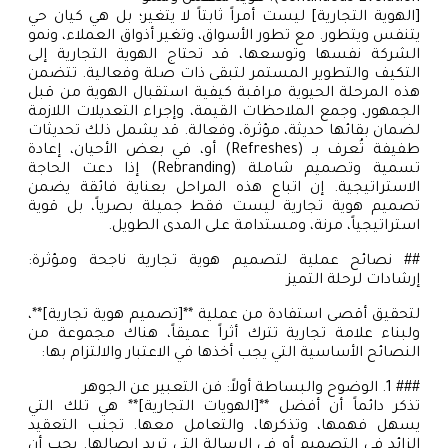
[الهوية التجارية] ليست أمراً ثابتاً لا يتغير؛ بل هي كيان حي
يتنفس ويتطور. مع تطور الأسواق، وتغير أذواق العملاء، ونمو
الشركة نفسها وتوسعها، قد تحتاج الهوية التجارية إلى
التكيف والتطوير المستمر لتبقى ذات صلة وفعالية. تتضمن
هذه المرحلة الحيوية مراقبة كيفية استقبال الهوية من قبل
الجمهور، وجمع الملاحظات القيمة، وإجراء التعديلات اللازمة
لضمان بقائها حديثة، مؤثرة، وفعالة. قد يشمل ذلك تحديثات
طفيفة تُعرف بـ (Refreshes) أو، في بعض الأحيان، إعادة
تسمية وتصميم شاملة (Rebranding) إذا دعت الحاجة
الاستراتيجية. إن اتباع هذه المراحل بعناية فائقة يضمن
تصميم هوية تجارية ليست فقط جميلة بصرياً، بل قوية
استراتيجياً، مرنة، ومستدامة على المدى الطويل.
## نصائح عملية لتصميم هوية تجارية ناجحة ومؤثرة:
إرشادات لرحلة التميز
لتحقيق أقصى استفادة من عملية **[تصميم هوية تجارية]**،
ولبناء علامة تجارية تترك أثراً عميقاً، هناك مجموعة من
النصائح الأساسية التي يجب أخذها في الاعتبار والالتزام بها:
### 1. الوضوح والبساطة أولاً: فن التعبير عن الجوهر
تذكر دائماً أن أفضل **[الهويات التجارية]** هي تلك التي
يسهل فهمها، وتذكرها، والتعامل معها. تجنب التعقيد
الزائد في التصميم أو في الرسالة التي تريد إيصالها. يجب أن