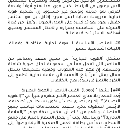
للمستثمرين الباحثين عن فرص واعدة، وللشركاء المحتملين
الذين يرغبون في الارتباط بكيان قوي. هذا يفتح أبواباً واسعة
لفرص نمو جديدة وتوسع غير مسبوق. إن تصميم هوية
تجارية مدروسة بعناية ليس مجرد إنفاق، بل هو استثمار
حقيقي يعود بعوائد كبيرة على المدى الطويل، ويُعزز من قدرة
الشركة على المنافسة بضراوة والابتكار المستمر وتحقيق
أهدافها الاستراتيجية بفاعلية.
## العناصر الأساسية لـ هوية تجارية متكاملة وفعالة:
اللبنات الأساسية للتميز
تتشكل [الهوية التجارية] من نسيج معقد ومتناغم من
العناصر التي تعمل معاً في سمفونية لخلق صورة شاملة
ومتسقة. إن فهم هذه المكونات وكيفية تصميمها بشكل
فعال يمثل أمراً بالغ الأهمية لأي علامة تجارية تطمح إلى
التفرد والتميز في سوق يعج بالخلافات:
### [الشعار] (Logo): القلب النابض لـ الهوية البصرية
يُعد الشعار بلا منازع العنصر الأكثر شهرة وتميزاً في **[الهوية
البصرية]**. إنه رمز بصري يجب أن يكون بسيطاً في تصميمه،
لا يُنسى لسهولة تذكره، متعدد الاستخدامات ليناسب جميع
المنصات، والأهم من ذلك، أن يعكس بدقة جوهر **[العلامة
التجارية]** ورسالتها. يجب أن يعمل الشعار بامتياز على جميع
الأسطح، بدءاً من بطاقة العمل الصغيرة الأنيقة وصولاً إلى