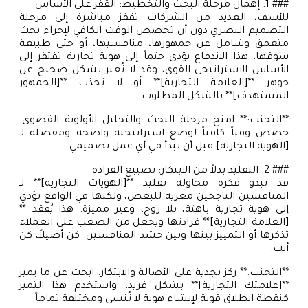
### 1. إهمال مرحلة البحث والتخطيط: القفز على الأساس
للأسف، العديد من الشركات تقفز مباشرة إلى مرحلة
التصميم البصري دون أن تخصص الوقت الكافي لإجراء بحث
متعمق وشامل عن جمهورها، منافسيها، أو حتى طبيعة
سوقها. هذا الاندفاع يؤدي حتماً إلى هوية تجارية تفتقر إلى
الأساس الاستراتيجي القوي، وقد لا تُعبر بشكل صحيح عن
جوهر **[العلامة التجارية]** أو لا تجذب **[الجمهور
المستهدف]** بالشكل المطلوب.
**التجنب:** امنح مرحلة البحث والتحليل الأولوية القصوى.
خصص وقتاً كافياً لوضع استراتيجية واضحة ومفصلة لـ
[الهوية التجارية] قبل أن تبدأ في أي عمل تصميمي.
### 2. التقليد بدلاً من الابتكار: تضييع الفرادة
قد تبدو فكرة محاولة تقليد **[الهويات التجارية]** لـ
المنافسين الناجحين مغرية للبعض، ولكنها في الواقع تؤدي
إلى هوية تجارية باهتة، بلا روح، وغير مميزة. هذا يُفقد **
[العلامة التجارية]** فرادتها ويجعل من الصعب على العملاء
تذكرها أو التمييز بينها وبين حشد المنافسين. كن أصيلاً، كن
أنت.
**التجنب:** ركز بجدية على الأصالة والابتكار. ابحث عن ما يميز
**[علامتك التجارية]** بشكل فريد، واستخدم هذا التميز
كنقطة انطلاق قوية لإنشاء هوية لا تُنسى ومختلفة تماماً.