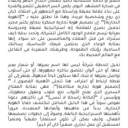
متميز أو خدمة استثنائية كافياً لضمان النجاح الباهر والبقاء
في صدارة المشهد. اليوم، يكمن السر الحقيقي للتميز والقدرة
على بناء علاقة عميقة وراسخة مع الجمهور في امتلاك كيان
ذي روح وشخصية فريدة، وهذا ما نطلق عليه بـ **[الهوية
التجارية]**. إن تصميم هوية تجارية مبتكرة يتجاوز بكثير مجرد
تجميل بصري للعلامة؛ إنه استراتيجية عميقة ومدروسة
بعناية ترسم ملامح الوجود الكامل للشركة، وتحدد بدقة كيف
ستُدرك من قبل العملاء والمنافسين على حد سواء. إنها
بمثابة الوعاء الذي يحتضن قيمك الأساسية، رسالتك
السامية، رؤيتك الطموحة، وطريقتك المتفردة في التفاعل
مع العالم المحيط بك.
تخيل للحظة شركةً ليس لها اسم يميزها، أو شعار يعبر
عنها، أو حتى ألوان تلتصق بذاكرة جمهورها، أو حتى أسلوب
تواصل يميزها؛ لا شك أنها ستكون كياناً مجهولاً، يفتقر إلى أي
نقطة ارتباط أو اعتراف. هنا تتجلى الأهمية القصوى لـ **
[تصميم هوية تجارية متكاملة]**، فهي بمثابة المفتاح
السحري الذي يفتح الأبواب نحو قلوب وعقول جمهورك،
ويؤسس لـ **[مكانة راسخة لا تُنسى]** في ذاكرتهم. دعونا
نغوص سوياً في هذا الدليل الشامل لنكتشف خفايا الهوية
التجارية، بدءاً من ماهيتها وأبعادها المتعددة، مروراً
بأهميتها الاستراتيجية البالغة، وصولاً إلى خطوات تصميمها
الفعال، وكيف يمكن أن تكون استثماراً حقيقياً ومثمراً
لمستقبل أي عمل تجاري، صغيراً كان أم كبيراً.