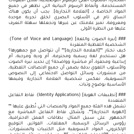
المختارة، الأسلوب الفني للرسوم التوضيحية، شكل الأيقونات
المستخدمة، وأنماط الرسوم البيانية التي تظهر في جميع
المواد الخاصة بـ [العلامة التجارية]. يجب أن يكون هناك
اتساق تام في الأسلوب البصري لخلق تجربة موحدة
ومعروفة، تميز علامتك عن غيرها وتجعلها سهلة التعرف
عليها من النظرة الأولى.
### [نبرة الصوت واللغة] (Tone of Voice and Language):
الشخصية اللفظية المتفردة
كيف تختار **[العلامة التجارية]** أن تتواصل مع جمهورها؟
هل تستخدم لغة رسمية ومحترمة، أم ودية ومرحبة، أم
إبداعية ومحفزة، أم مباشرة وواضحة؟ إن تحديد نبرة الصوت
والأسلوب اللغوي بدقة يضمن أن جميع الاتصالات اللفظية،
من منشورات وسائل التواصل الاجتماعي إلى النصوص
التسويقية، تعكس شخصية العلامة التجارية وقيمها
الأساسية بوضوح وثبات.
### [تطبيقات الهوية] (Identity Applications): نقاط التفاعل
المتعددة
تشمل هذه الفئة جميع المواد والمنصات التي تُطبق عليها **
[الهوية التجارية]**، وتُشكل نقاط التفاعل المباشرة مع
الجمهور. على سبيل المثال: بطاقات العمل الاحترافية،
رؤوس الرسائل الرسمية، المغلفات، الفواتير، التوقيع
الإلكتروني، المواد التسويقية مثل الكتيبات والمنشورات،