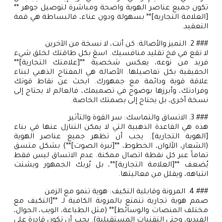
تكون جميع عناصر الهوية واضحة ومباشرة لتوصيل جوهر **
[العلامة التجارية]** بسهولة ودون عناء، فالبساطة هي قمة
التعقيد.
### 2. التميز والأصالة: كن أنت، لا نسخة من الآخرين
لا تقع في فخ تقليد منافسيك. اسعَ بكل طاقتك لخلق شيء
فريد من نوعه، يعكس شخصية **[علامتك التجارية]**
الحقيقية بكل تفاصيلها. الأصالة هي المفتاح الذهبي لبناء
علاقة قوية ودائمة مع جمهورك. ابحث عن نقاط قوتك
وفرادتك، وأبرزها بوضوح في تصميمك، فالعالم لا يحتاج إلى
نسخة أخرى، بل يحتاج إلى بصمتك الخاصة.
### 3. الاتساق والتماسك: سر القوة والتأثير
هذه هي القاعدة الذهبية التي لا يمكن التنازل عنها في بناء
[الهوية التجارية]. يجب أن تظهر جميع عناصر الهوية
(الشعار، الألوان، الخطوط، **[نبرة الصوت]**) بشكل متسق
تماماً عبر كل نقطة اتصال ممكنة. عدم الاتساق ليس فقط
يُضعف **[العلامة التجارية]**، بل يُربك الجمهور ويشتت
انتباهه، ويقلل من فعاليتها.
### 4. المرونة وقابلية التكيف: هوية تنمو مع الزمن
صمم هوية تجارية تتمتع بالمرونة الكافية لـ **[التكيف مع
مختلف المنصات والوسائط]** (مثل الطباعة، الويب، الجوال،
الفيديو، وحتى التقنيات المستقبلية). يجب أن تكون قادرة على