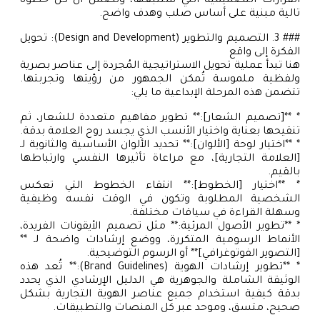
القرارات التصميمية التي ستتبعها، وتضمن أن كل خطوة
تالية مبنية على أساس صلب وهدف واضح.
### 3. التصميم والتطوير (Design and Development): تحويل
الفكرة إلى واقع
هنا تبدأ عملية تحويل الاستراتيجية المُجردة إلى عناصر بصرية
ولفظية ملموسة تُمكن الجمهور من رؤيتها وتجربتها.
تتضمن هذه المرحلة الإبداعية ما يلي:
* **[تصميم الشعار]:** تطوير مفاهيم متعددة للشعار، ثم
تنقيحها بعناية واختيار الأنسب الذي يجسد روح العلامة بدقة.
* **اختيار لوحة [الألوان]:** تحديد الألوان الأساسية والثانوية لـ
[العلامة التجارية]، مع مراعاة تأثيرها النفسي وارتباطها
بالقيم.
* **اختيار [الخطوط]:** انتقاء الخطوط التي تعكس
الشخصية المطلوبة وتكون في الوقت نفسه وظيفية
وسهلة القراءة في سياقات مختلفة.
* **تطوير الأصول المرئية:** مثل تصميم الأيقونات الفريدة،
الأنماط الرسومية المتكررة، ووضع إرشادات واضحة لـ **
[التصوير الفوتوغرافي]** أو الرسوم التوضيحية.
* **تطوير إرشادات الهوية (Brand Guidelines):** تُعد هذه
الوثيقة الشاملة والجوهرية هي الدليل الإرشادي الذي يحدد
بدقة كيفية استخدام جميع عناصر الهوية التجارية بشكل
صحيح، متسق، وموحد عبر كل المنصات والتطبيقات.