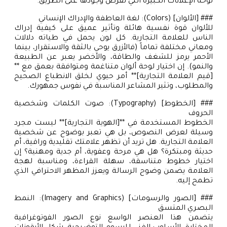
لوحة الإعلانات الكبيرة التي تفرض وجودها على الطريق.
### [الألوان] (Colors): لغة العاطفة والإدراك الإنساني
للألوان قوة نفسية هائلة وتأثير عميق على كيفية إدراك
الناس للعلامة التجارية. كل لون يحمل في طياته دلالات
ومعاني مختلفة تماماً (فالأزرق يوحي بالثقة والاستقرار، بينما
الأحمر يرمز للشغف والطاقة، والأخضر يعبر عن الطبيعة
والنمو). إن اختيار لوحة ألوان متناغمة ومتوافقة بعمق مع **
[قيم العلامة التجارية]** أمر حيوي لخلق الانطباع الصحيح
والمطلوب، وتثير المشاعر المناسبة في نفوس جمهورك.
### [الخطوط] (Typography): صوت الكلمات وشخصية
الحروف
الخطوط المستخدمة في **[الهوية التجارية]** ليست مجرد
وسيلة لعرض النصوص، بل هي تعبر بوضوح عن شخصية
العلامة التجارية. هل تريد أن تظهر علامتك تقليدية وراقية، أم
حديثة ومبتكرة؟ هل هي مرحة وعفوية، أم جدية ومهنية؟ إن
اختيار خطوط متناسقة، سهلة القراءة، ومناسبة لهجة
العلامة يضمن وضوح الرسالة ويعزز المظهر الاحترافي الذي
تطمح إليه.
### [الصور والرسومات] (Imagery and Graphics): النمط
البصري المتسق
يتضمن هذا العنصر الواسع نوع الصور الفوتوغرافية