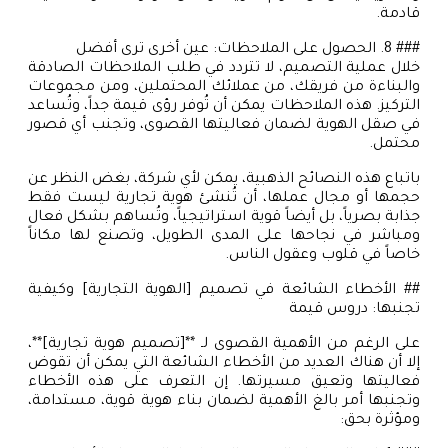
قادمة.
### 8. الحصول على الملاحظات: عين أخرى ترى أفضل
خلال عملية التصميم، لا تتردد في طلب الملاحظات الصادقة
والبناءة من فريقك، من عملائك المحتملين، ومن مجموعات
التركيز. هذه الملاحظات يمكن أن تُوفر رؤى قيمة جداً، وتُساعد
في صقل الهوية لضمان فعاليتها القصوى، وتجنب أي قصور
محتمل.
باتباع هذه النصائح الذهبية، يمكن لأي شركة، بغض النظر عن
حجمها أو مجال عملها، أن تُنشئ هوية تجارية ليست فقط
جذابة بصرياً، بل أيضاً قوية استراتيجياً، وتُساهم بشكل فعال
ومباشر في نجاحها على المدى الطويل، وتصنع لها مكاناً
خاصاً في قلوب وعقول الناس.
## الأخطاء الشائعة في تصميم [الهوية التجارية] وكيفية
تجنبها: دروس قيمة
على الرغم من الأهمية القصوى لـ **[تصميم هوية تجارية]**،
إلا أن هناك العديد من الأخطاء الشائعة التي يمكن أن تقوض
فعاليتها وتعيق مسيرتها. إن التعرف على هذه الأخطاء
وتجنبها أمر بالغ الأهمية لضمان بناء هوية قوية، مستدامة،
ومؤثرة بحق: