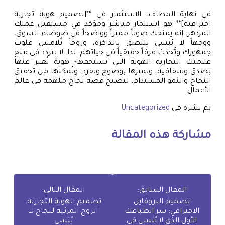
في نهاية المطاف، الاستثمار في **[تصميم هوية تجارية
احترافية]** هو استثمار مباشر ومؤكد في مستقبل عملك
المزدهر. إنه يمنحك صوتاً مميزاً وواضحاً في ضوضاء السوق،
ووجهاً لا يُنسى يلتصق بالذاكرة، وروحاً تُلامس قلوب
جمهورك وتُحدث فرقاً حقيقياً في حياتهم. لذا، لا تتردد في منح
علامتك التجارية الهوية التي تستحقها؛ هوية تُعبر عنها
بصدق وشفافية، وتميزها بوضوح وتفرد، وتُمكنها من تحقيق
النجاح والنمو المستدام، لتصبح قصة نجاح ملهمة في عالم
الأعمال.
تم نشره في
Uncategorized
مشاركة هذه المقالة
المقال السابق:
المقال التالي:
تصميم البروفايل
تصميم الهوية التجارية:
الاحترافي: سر انطباعك
الروح المرئية لنجاح لا
الأول الذي لا يُنسى في
يُنسى