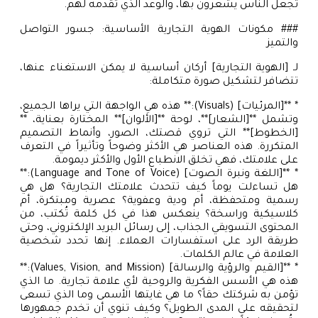
تجعل الناس يشعرون بها، والوعد الذي تقدمه لهم.
### مكونات الهوية التجارية الأساسية: جسور التواصل
والتميز
لـ [الهوية التجارية] أركان أساسية لا يمكن الاستغناء عنها،
تتضافر لتشكيل صورة متكاملة:
* **[المرئيات] (Visuals):** هذه هي الواجهة التي يراها الجميع،
وتشمل **[الشعار]**، لوحة **[الألوان]** المختارة بعناية، **
[الخطوط]** التي تروي قصتك، الصور، وأنماط التصميم
المتكررة. هذه العناصر هي الأكثر وضوحاً وتأثيراً في التعرف
على علامتك، فهي تخلق الانطباع الأول والأكثر ديمومة.
* **[اللغة ونبرة الصوت] (Language and Tone of Voice):**
هل تساءلت يوماً كيف تتحدث علامتك التجارية؟ هل هي
رسمية ومتحفظة، أم ودية وعفوية؟ عصرية ومبتكرة، أم
كلاسيكية وراسخة؟ ينعكس هذا في كل كلمة تُكتب، من
المحتوى التسويقي الجذاب، إلى رسائل البريد الإلكتروني، وحتى
طريقة الرد على استفسارات العملاء. إنها تحدد شخصية
العلامة في عالم الكلمات.
* **[القيم والرؤية والرسالة] (Values, Vision, and Mission):**
هذه هي الأسس الفكرية والروحية لأي علامة تجارية. ما الذي
تؤمن به شركتك حقاً؟ ما هي غايتها الأسمى وما الذي تسعى
لتحقيقه على المدى الطويل؟ وكيف تنوي أن تخدم جمهورها