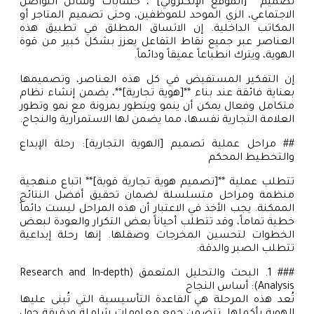
تصميم **[الموقع الإلكتروني]**، حسابات وسائل التواصل
الاجتماعي، الزي الموحد للموظفين، وحتى تصميم المتاجر أو
المكاتب الداخلية. إن الاتساق المطلق في تطبيق هذه
العناصر عبر جميع نقاط التفاعل يعزز بشكل كبير من قوة
الهوية، ويترك انطباعاً عميقاً ودائماً.
إن التفكير المستفيض في كل هذه العناصر، وتصميمها
بعناية فائقة عند بناء **[هوية تجارية]**، يضمن إنشاء نظام
متكامل وفعال يمكن أن ينمو ويتطور بمرونة مع نمو وتطور
العلامة التجارية نفسها، مما يضمن لها الاستمرارية والنجاح.
## مراحل عملية تصميم [الهوية التجارية]: رحلة الإبداع
والتخطيط المحكم
تتطلب عملية **[تصميم هوية تجارية قوية]** اتباع منهجية
منظمة ومراحل متسلسلة لضمان تحقيق أفضل النتائج
الممكنة. يجب الأخذ في الاعتبار أن هذه المراحل ليست دائماً
خطية تماماً، وقد تتطلب أحياناً بعض التكرار والعودة لبعض
الخطوات لتحسين المخرجات وصقلها. إنها رحلة إبداعية
تتطلب الصبر والدقة:
### 1. البحث والتحليل المتعمق (Research and In-depth
Analysis): أساس النجاح
تُعد هذه المرحلة هي القاعدة التأسيسية التي تُبنى عليها
الهوية بأكملها. تتضمن جمع معلومات شاملة ودقيقة حول