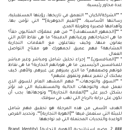
عدة محاور رئيسية:
* **الشركة/الكيان:** التعمق في تاريخها، رؤيتها المستقبلية،
رسالتها الأساسية، **[القيم الجوهرية]** التي تؤمن بها،
وأهدافها قصيرة وطويلة المدى.
* **[الجمهور المستهدف]:** من هم عملاؤك المثاليون حقاً؟
ما هي احتياجاتهم ورغباتهم الدفينة؟ ما هي نقاط الألم التي
يعانون منها، وكيف يتفاعلون مع العلامات التجارية
المشابهة؟ فهم عميق لجمهورك هو مفتاح التواصل
الفعال.
* **[المنافسون]:** إجراء تحليل شامل ومباشر وغير مباشر
للمنافسين الرئيسيين. ما هي هوياتهم التجارية؟ ما هي نقاط
قوتهم وضعفهم؟ ما الذي يميزهم عن غيرهم، والأهم، كيف
يمكنك أن تتميز عنهم وتتفوق عليهم؟
* **السوق والتوجهات:** فهم المشهد العام للسوق الذي
تعمل فيه، والتوجهات الحالية والمستقبلية التي قد تؤثر
بشكل كبير على **[العلامة التجارية]** وتوجهاتها. يجب أن
تكون على دراية بالرياح التي تهب في سوقك.
الهدف الأسمى من هذه المرحلة هو تحقيق فهم شامل
للبيئة التي ستعمل فيها **[الهوية التجارية]**، وتحديد الفرص
الواعدة والتحديات المحتملة التي قد تواجهها.
### 2. وضع استراتيجية [الهوية التجارية] (Brand Identity