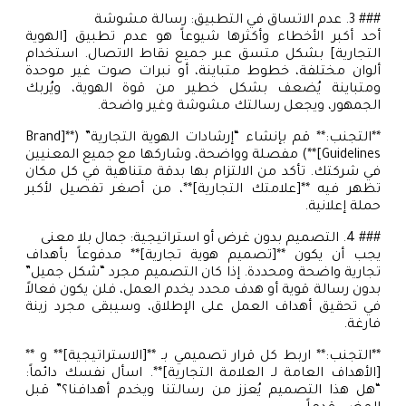
### 3. عدم الاتساق في التطبيق: رسالة مشوشة
أحد أكبر الأخطاء وأكثرها شيوعاً هو عدم تطبيق [الهوية
التجارية] بشكل متسق عبر جميع نقاط الاتصال. استخدام
ألوان مختلفة، خطوط متباينة، أو نبرات صوت غير موحدة
ومتباينة يُضعف بشكل خطير من قوة الهوية، ويُربك
الجمهور، ويجعل رسالتك مشوشة وغير واضحة.
**التجنب:** قم بإنشاء “إرشادات الهوية التجارية” (**[Brand
Guidelines]**) مفصلة وواضحة، وشاركها مع جميع المعنيين
في شركتك. تأكد من الالتزام بها بدقة متناهية في كل مكان
تظهر فيه **[علامتك التجارية]**، من أصغر تفصيل لأكبر
حملة إعلانية.
### 4. التصميم بدون غرض أو استراتيجية: جمال بلا معنى
يجب أن يكون **[تصميم هوية تجارية]** مدفوعاً بأهداف
تجارية واضحة ومحددة. إذا كان التصميم مجرد “شكل جميل”
بدون رسالة قوية أو هدف محدد يخدم العمل، فلن يكون فعالاً
في تحقيق أهداف العمل على الإطلاق، وسيبقى مجرد زينة
فارغة.
**التجنب:** اربط كل قرار تصميمي بـ **[الاستراتيجية]** و **
[الأهداف العامة لـ العلامة التجارية]**. اسأل نفسك دائماً:
“هل هذا التصميم يُعزز من رسالتنا ويخدم أهدافنا؟” قبل