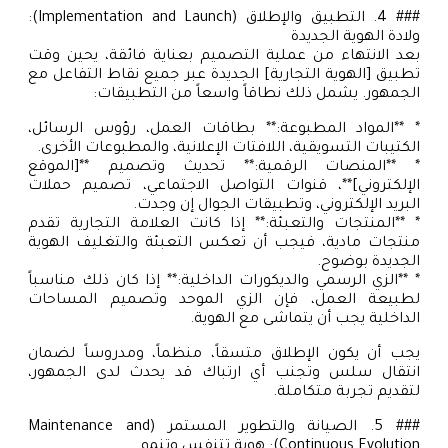
### 4. التطبيق والإطلاق (Implementation and Launch):
ولادة الهوية الجديدة
بعد الانتهاء من عملية التصميم بعناية فائقة، يحين وقت
تطبيق [الهوية التجارية] الجديدة عبر جميع نقاط التفاعل مع
الجمهور. يشمل ذلك نطاقاً واسعاً من التطبيقات:
* **المواد المطبوعة:** بطاقات العمل، رؤوس الرسائل،
الكتيبات التسويقية، اللافتات الإعلانية، والمطبوعات الأخرى.
* **المنصات الرقمية:** تحديث وتصميم **[الموقع
الإلكتروني]**، قنوات التواصل الاجتماعي، تصميم حملات
البريد الإلكتروني، وتطبيقات الجوال إن وجدت.
* **المنتجات والتعبئة:** إذا كانت العلامة التجارية تقدم
منتجات مادية، فيجب أن تعكس التعبئة والتغليف الهوية
الجديدة بوضوح.
* **الزي الرسمي والديكورات الداخلية:** إذا كان ذلك مناسباً
لطبيعة العمل، فإن الزي الموحد وتصميم المساحات
الداخلية يجب أن يتماشى مع الهوية.
يجب أن يكون الإطلاق متسقاً، منظماً، ومدروساً لضمان
انتقال سلس وتجنب أي ارتباك قد يحدث لدى الجمهور،
لتقديم تجربة متكاملة.
### 5. الصيانة والتطوير المستمر (Maintenance and
Continuous Evolution): هوية تتنفس وتنمو