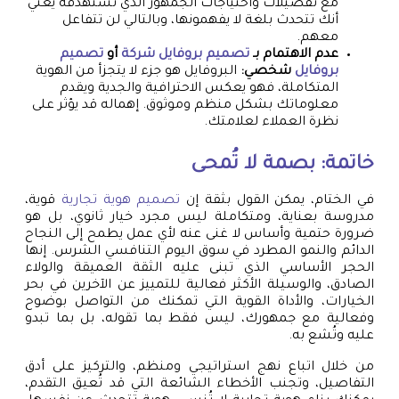
مع تفضيلات واحتياجات الجمهور الذي تستهدفه يعني
أنك تتحدث بلغة لا يفهمونها، وبالتالي لن تتفاعل
معهم.
عدم الاهتمام بـ
تصميم بروفايل شركة
أو
تصميم
بروفايل
شخصي:
البروفايل هو جزء لا يتجزأ من الهوية
المتكاملة، فهو يعكس الاحترافية والجدية ويقدم
معلوماتك بشكل منظم وموثوق. إهماله قد يؤثر على
نظرة العملاء لعلامتك.
خاتمة: بصمة لا تُمحى
في الختام، يمكن القول بثقة إن
تصميم هوية تجارية
قوية،
مدروسة بعناية، ومتكاملة ليس مجرد خيار ثانوي، بل هو
ضرورة حتمية وأساس لا غنى عنه لأي عمل يطمح إلى النجاح
الدائم والنمو المطرد في سوق اليوم التنافسي الشرس. إنها
الحجر الأساسي الذي تبنى عليه الثقة العميقة والولاء
الصادق، والوسيلة الأكثر فعالية للتمييز عن الآخرين في بحر
الخيارات، والأداة القوية التي تمكنك من التواصل بوضوح
وفعالية مع جمهورك، ليس فقط بما تقوله، بل بما تبدو
عليه وتُشع به.
من خلال اتباع نهج استراتيجي ومنظم، والتركيز على أدق
التفاصيل، وتجنب الأخطاء الشائعة التي قد تُعيق التقدم،