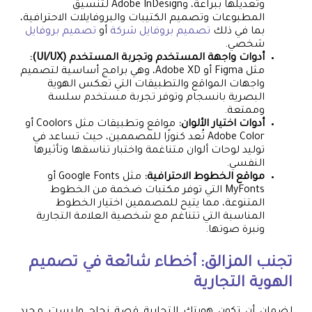
وتعديلها ببراعة، وAdobe InDesign لتنسيق
المطبوعات وتصميم الكتيبات والبروفايلات الاحترافية،
بما في ذلك
تصميم بروفايل شركة
أو
تصميم بروفايل
شخصي.
أدوات واجهة المستخدم وتجربة المستخدم (UI/UX):
مثل Figma أو Adobe XD، وهي برامج أساسية لتصميم
واجهات المواقع والتطبيقات التي تعكس الهوية
البصرية بانسجام وتوفر تجربة مستخدم سلسة
وممتعة.
أدوات اختيار الألوان:
مواقع وتطبيقات مثل Coolors أو
Adobe Color تُعد كنوزًا للمصممين، حيث تساعد في
توليد لوحات ألوان متناغمة واختبار تناسقها وتأثيرها
النفسي.
مواقع الخطوط الاحترافية:
مثل Google Fonts أو
MyFonts التي توفر مكتبات ضخمة من الخطوط
المتنوعة، مما يتيح للمصممين اختيار الخطوط
المناسبة التي تتناغم مع شخصية العلامة التجارية
ونبرة صوتها.
تجنب المزالق: أخطاء شائعة في
تصميم
الهوية التجارية
لضمان أن تكون هويتك التجارية قصة نجاح وليست مجرد