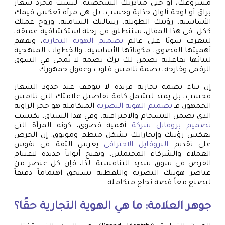
مشروعك، أو حتى مبادرتك الشخصية. ليست مجرد شعار
براق أو لوحة ألوان جذابة وحسب، بل هي مرآة تعكس قيمك
الأساسية، رؤيتك الطويلة، رسالتك السامية، وروح عملك
ككل. في هذا المقال، سننطلق في رحلة استكشافية عميقة،
لنتعرف سويًا على عالم
تصميم الهوية التجارية
، ونفهم
أهميتها القصوى، مكوناتها الأساسية، والخطوات المنهجية
لبنائها بفاعلية تضمن لك ترك بصمة لا تُمحى في السوق
الرقمي وخارجه، بصمة تلامس قلوب وعقول جمهورك.
إن بناء بصمة تجارية فريدة لا يتوقف عند حدود الشعار
فحسب، بل يمتد ليشمل كافة تفاصيل علامتك التي تلامس
الجمهور، فـ
تصميم الهوية البصرية
المتكاملة هو حجر الزاوية
الذي يضمن الانسجام والاحترافية. وفي هذا السياق، يكتسب
تصميم بروفايل شركة
أهمية قصوى، كونه المرآة التي
تعكس رؤيتك وإنجازاتك بشكل منظم وموثوق. إن الحرص
على تقديم
البروفايل الاحترافي
يغرس الثقة في نفوس
العملاء والشركاء المحتملين، ويفتح أبواباً جديدة لاغتنام
الفرص في سوق شديد التنافسية. لذا، فإن كل عنصر من
عناصر هويتك البصرية واللفظية يستحق اهتماماً دقيقاً
ليصنع معاً قصة نجاح متكاملة.
جوهر العلامة: ما هي الهوية التجارية حقًا؟