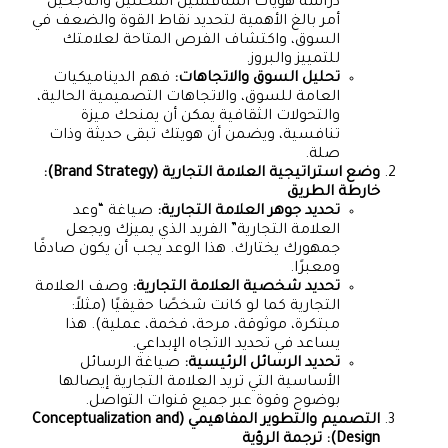
دراسة هويات المنافسين المحللين والناجحين
أمر بالغ الأهمية لتحديد نقاط القوة والضعف في
السوق، واكتشاف الفرص المتاحة لعلامتك
للتمييز والبروز.
تحليل السوق والاتجاهات:
فهم الديناميكيات
العامة للسوق، والاتجاهات التصميمية الحالية،
والتحولات الثقافية يمكن أن يمنحك ميزة
تنافسية، ويضمن أن هويتك تبقى حديثة وذات
صلة.
وضع استراتيجية العلامة التجارية (Brand Strategy):
خارطة الطريق
تحديد جوهر العلامة التجارية:
صياغة “وعد
العلامة التجارية” الفريد الذي يميزك ويجعل
جمهورك يختارك. هذا الوعد يجب أن يكون صادقًا
ومعبرًا.
تحديد شخصية العلامة التجارية:
وصف العلامة
التجارية كما لو كانت شخصًا حقيقيًا (مثلاً:
مبتكرة، موثوقة، مرحة، فخمة، عملية). هذا
يساعد في تحديد الاتجاه الإبداعي.
تحديد الرسائل الرئيسية:
صياغة الرسائل
الأساسية التي تريد العلامة التجارية إيصالها
بوضوح وقوة عبر جميع قنوات التواصل.
التصميم والتطوير المفاهيمي (Conceptualization and
Design): ترجمة الرؤية