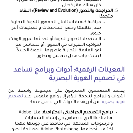
كان هناك مقر فعلي.
المراجعة والتطور (Review and Evolution): البقاء
متجددًا
مراقبة كيفية استقبال الجمهور للهوية التجارية
بعد إطلاقها وجمع الملاحظات والتعليقات أمر
حيوي.
الاستعداد لتطوير الهوية أو تحديثها بمرور الوقت
لمواكبة التغيرات في السوق، أو لتتماشى مع
نمو العلامة التجارية وتطورها. الهوية الجيدة
ليست جامدة، بل تتنفس وتتطور.
المعينات الرقمية: أدوات وبرامج تساعد
في
تصميم الهوية البصرية
يعتمد المصممون المحترفون على مجموعة واسعة من
الأدوات والبرامج لترجمة الرؤى إلى واقع ملموس عند
تصميم
هوية بصرية
. من أبرز هذه الأدوات التي لا غنى عنها:
برامج التصميم الجرافيكي الاحترافية:
مثل Adobe
Illustrator الذي لا يضاهى في إنشاء الشعارات
والرسومات المتجهة التي تحافظ على جودتها مهما
اختلفت أحجامها، وAdobe Photoshop لمعالجة الصور