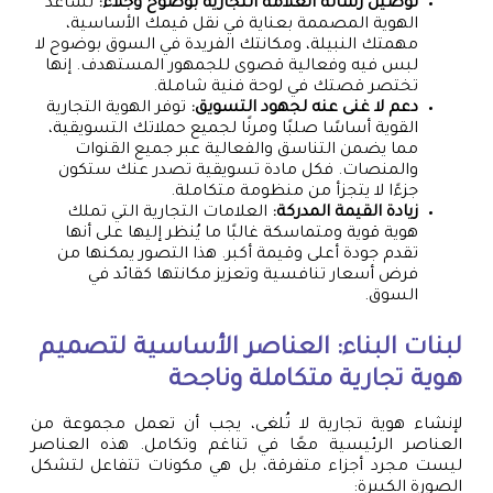
توصيل رسالة العلامة التجارية بوضوح وجلاء:
تساعد
الهوية المصممة بعناية في نقل قيمك الأساسية،
مهمتك النبيلة، ومكانتك الفريدة في السوق بوضوح لا
لبس فيه وفعالية قصوى للجمهور المستهدف. إنها
تختصر قصتك في لوحة فنية شاملة.
دعم لا غنى عنه لجهود التسويق:
توفر الهوية التجارية
القوية أساسًا صلبًا ومرنًا لجميع حملاتك التسويقية،
مما يضمن التناسق والفعالية عبر جميع القنوات
والمنصات. فكل مادة تسويقية تصدر عنك ستكون
جزءًا لا يتجزأ من منظومة متكاملة.
زيادة القيمة المدركة:
العلامات التجارية التي تملك
هوية قوية ومتماسكة غالبًا ما يُنظر إليها على أنها
تقدم جودة أعلى وقيمة أكبر. هذا التصور يمكنها من
فرض أسعار تنافسية وتعزيز مكانتها كقائد في
السوق.
لبنات البناء: العناصر الأساسية لتصميم
هوية تجارية متكاملة وناجحة
لإنشاء هوية تجارية لا تُلغى، يجب أن تعمل مجموعة من
العناصر الرئيسية معًا في تناغم وتكامل. هذه العناصر
ليست مجرد أجزاء متفرقة، بل هي مكونات تتفاعل لتشكل
الصورة الكبيرة: