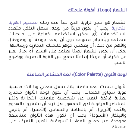
الشعار (Logo): أيقونة علامتك
الشعار هو حجر الزاوية الذي تبدأ منه رحلة
تصميم الهوية
التجارية
. يجب أن يكون فريدًا من نوعه، سهل التذكر، متعدد
الاستخدامات (أي يمكن استخدامه بكفاءة على منصات
مختلفة وبأحجام متنوعة دون أن يفقد جودته أو وضوحه)،
والأهم من ذلك، أن يعكس جوهر علامتك التجارية ورسالتها.
يمكن أن يكون الشعار نصيًا يعتمد على الاسم، أو رمزيًا يعبر
عن فكرة، أو مزيجًا إبداعيًا يجمع بين القوة البصرية ووضوح
الاسم.
لوحة الألوان (Color Palette): لغة المشاعر الصامتة
الألوان تتحدث لغة خاصة بها، تحمل معاني ودلالات نفسية
قوية تتجاوز الكلمات. يجب أن تكون لوحة الألوان مختارة
بعناية فائقة لتعبر عن شخصية علامتك التجارية وتثير
المشاعر المرغوبة لدى الجمهور. هل تريد أن يشعروا بالهدوء
والثقة (الأزرق)، أم بالطاقة والحماس (الأحمر)، أم بالرقي
والابتكار (الأسود)؟ يجب أن تكون هذه الألوان متناسقة
وموحدة عبر جميع المواد التسويقية لتعزيز التعرف على
علامتك.