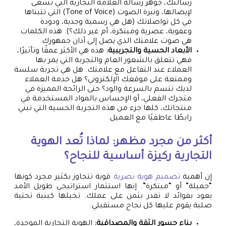
رسالتك، جوهر رسالة العلامة التجارية التي تسعى
لإيصالها، ونبرة الصوت (Tone of Voice) التي تتبناها
في كل تواصلاتك (هل هي رسمية وجدية، ودودة
وعفوية، عصرية ومبتكرة، أم غير ذلك؟). هذه الكلمات
هي صوت علامتك الذي يصل إلى آذان جمهورك.
الأبعاد الحسية والتجريبية:
هذه هي الأكثر عمقًا وتأثيرًا،
فهي تتعلق بالشعور العام والتجربة التي يمر بها
العملاء عند التفاعل مع علامتك. هل هي تجربة سلسة
وممتعة على موقعك الإلكتروني؟ هل خدمة العملاء
لديك تتسم بالسرعة والود؟ حتى الرائحة المميزة في
متجرك الفعلي، أو الإحساس بالمواد المستخدمة في
منتجاتك، كلها جزء من هذه التجربة الحسية التي تبني
رابطًا عاطفيًا مع العميل.
أكثر من مجرد مظهر: لماذا تُعد الهوية
التجارية ركيزة أساسية للنجاح؟
إن أهمية
تصميم هوية بصرية
قوية تتجاوز بكثير مجرد كونها
“جميلة” أو “مبتكرة”. إنها استثمار استراتيجي طويل الأمد
يعود بفوائد لا تقدر بثمن على عملك. تخيلها كبنية تحتية
صلبة يقوم عليها كل نجاح مستقبلي:
بناء جسور الثقة والمصداقية:
الهوية التجارية الموحدة،