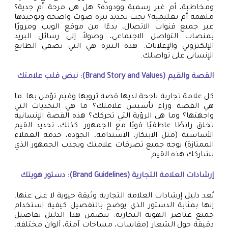
ومخاطبة، أم غير رسمية وودودة؟ هل هي مرحة أم جدية؟
ملهمة أم تعليمية؟ يجب تحديد نبرة صوت واضحة وتوحيدها
عبر جميع قنوات الاتصال، بدءًا من موقع الويب ومرورًا
بمنصات التواصل الاجتماعي، وصولاً إلى رسائل البريد
الإلكتروني والإعلانات. هذه النبرة هي التي تضفي الطابع
الإنساني على تواصلك.
القصة والقيم (Brand Story and Values): نبض قلب علامتك
كل علامة تجارية ناجحة لديها قصة ترويها وقيم تؤمن بها. ما
هي القصة وراء تأسيس علامتك؟ ما هي التحديات التي
واجهتها؟ وما هي الرؤية التي تحركك؟ هذه القصة الإنسانية
تخلق رابطًا عاطفيًا قويًا مع الجمهور. كذلك، تحديد القيم
الأساسية (مثل الابتكار، الاستدامة، الجودة، خدمة العملاء
الممتازة) يوجه جميع تصرفات علامتك ويجذب الجمهور الذي
يشاركك هذه القيم.
إرشادات العلامة التجارية (Brand Guidelines): دستور هويتك
يُعد دليل إرشادات العلامة التجارية وثيقة حيوية لا غنى عنها.
إنها بمثابة الدستور الذي يوضح بالتفصيل كيفية استخدام
جميع عناصر الهوية التجارية. يتضمن هذا الدليل تفاصيل
دقيقة حول الشعار (مقاسات، مساحات آمنة، ألوان مختلفة،