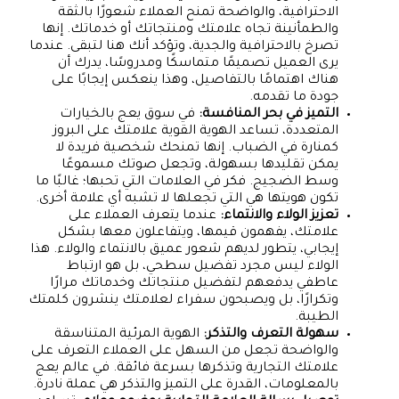
الاحترافية، والواضحة تمنح العملاء شعورًا بالثقة
والطمأنينة تجاه علامتك ومنتجاتك أو خدماتك. إنها
تصرخ بالاحترافية والجدية، وتؤكد أنك هنا لتبقى. عندما
يرى العميل تصميمًا متماسكًا ومدروسًا، يدرك أن
هناك اهتمامًا بالتفاصيل، وهذا ينعكس إيجابًا على
جودة ما تقدمه.
التميز في بحر المنافسة:
في سوق يعج بالخيارات
المتعددة، تساعد الهوية القوية علامتك على البروز
كمنارة في الضباب. إنها تمنحك شخصية فريدة لا
يمكن تقليدها بسهولة، وتجعل صوتك مسموعًا
وسط الضجيج. فكر في العلامات التي تحبها؛ غالبًا ما
تكون هويتها هي التي تجعلها لا تشبه أي علامة أخرى.
تعزيز الولاء والانتماء:
عندما يتعرف العملاء على
علامتك، يفهمون قيمها، ويتفاعلون معها بشكل
إيجابي، يتطور لديهم شعور عميق بالانتماء والولاء. هذا
الولاء ليس مجرد تفضيل سطحي، بل هو ارتباط
عاطفي يدفعهم لتفضيل منتجاتك وخدماتك مرارًا
وتكرارًا، بل ويصبحون سفراء لعلامتك ينشرون كلمتك
الطيبة.
سهولة التعرف والتذكر:
الهوية المرئية المتناسقة
والواضحة تجعل من السهل على العملاء التعرف على
علامتك التجارية وتذكرها بسرعة فائقة. في عالم يعج
بالمعلومات، القدرة على التميز والتذكر هي عملة نادرة.