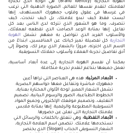
الهوية التجارية (Brand Identity) هي الوجه الذي تختاره
لعلامتك لتقدم نفسها للعالم، الصورة الذهنية التي ترغب
في غرسها في عقول وقلوب جمهورك المستهدف. إنها
ليست فقط كيف تبدو علامتك، بل كيف تتحدث، كيف
تتصرف، وما هو الشعور الذي تتركه لدى الناس بعد كل
تفاعل. إنها بمثابة الوعد الصامت الذي تقطعه لعملائك،
والأسلوب الفريد الذي تتواصل به معهم. تشمل
الهوية
التجارية
كل تفصيلة تميز كيانك عن المنافسين، ابتداءً من
الاسم الذي اخترته، مرورًا بالشعار الذي يرمز لك، وصولاً إلى
أدق تفاصيل تجربة العملاء وأسلوب حملاتك التسويقية.
يمكننا أن نقسم الهوية التجارية إلى عدة أبعاد أساسية،
تعمل جميعها بتناغم لتقدم تجربة متكاملة:
الأبعاد المرئية:
هذه هي العناصر التي تراها أعين
جمهورك مباشرة وتتفاعل معها حواسهم البصرية.
تشمل الشعار المميز، لوحة الألوان المختارة بعناية،
الخطوط الطباعية، الصور والرسوم البيانية، تصميم
التغليف، وتصميم موقعك الإلكتروني وجميع المواد
التسويقية المطبوعة والرقمية. إنها بمثابة ملابس
علامتك التجارية التي تعلن عن حضورها.
الأبعاد اللفظية:
وهي تتعلق بالكلمات والرسائل التي
تستخدمها علامتك. تتضمن اسم العلامة التجارية،
الشعار التسويقي الجذاب (Slogan) الذي يختصر