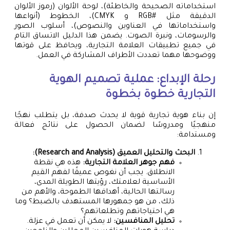
استخداماته الصحيحة والخاطئة)، لوحة الألوان (رموز الألوان
الدقيقة مثل #RGB و CMYK)، الخطوط (أنواعها
واستخداماتها في العناوين والنصوص)، أسلوب الصور
والرسومات، ونبرة الصوت. يضمن هذا الدليل الاتساق التام
في جميع تطبيقات العلامة التجارية، ويحافظ على قوتها
ووضوحها مهما تعددت الأطراف المشاركة في العمل.
رحلة الإبداع: عملية
تصميم الهوية
التجارية
خطوة بخطوة
إن بناء هوية تجارية قوية لا يحدث صدفة، بل يتطلب نهجًا
منهجيًا ومدروسًا لضمان الحصول على نتائج فعالة
ومستدامة:
البحث والتحليل العميق (Research and Analysis):
فهم جوهر العلامة التجارية:
هذه هي نقطة
الانطلاق. يجب أن نغوص عميقًا لفهم القيم
الأساسية لعلامتك، رؤيتها الطويلة المدى،
رسالتها الحالية، أهدافها الطموحة، والأهم من
ذلك، من هو جمهورها المستهدف بالضبط؟ وما
هي احتياجاتهم وتطلعاتهم؟
تحليل المنافسين:
لا يمكن أن تعمل في عزلة.