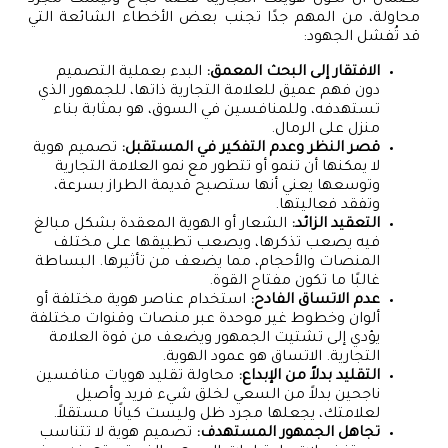
محاولة، من المهم جدًا تجنب بعض الأخطاء الشائعة التي
قد تُفشل الجهود:
الافتقار إلى البحث المعمق:
البدء بعملية التصميم
دون فهم عميق للعلامة التجارية ذاتها، للجمهور الذي
تستهدفه، وللمنافسين في السوق، هو بمثابة بناء
منزل على الرمال.
قصر النظر وعدم التفكير في المستقبل:
تصميم هوية
لا يمكنها أن تنمو أو تتطور مع نمو العلامة التجارية
وتوسعها يعني أنها ستصبح قديمة الطراز بسرعة،
وتفقد فعاليتها.
التعقيد الزائد:
الشعار أو الهوية المعقدة بشكل مبالغ
فيه يصعب تذكرها، ويصعب تطبيقها على مختلف
المنصات والأحجام، مما يضعف من تأثيرها. البساطة
غالبًا ما تكون مفتاح القوة.
عدم الاتساق الفادح:
استخدام عناصر هوية مختلفة أو
ألوان وخطوط غير موحدة عبر منصات وقنوات مختلفة
يؤدي إلى تشتيت الجمهور ويضعف من قوة العلامة
التجارية. الاتساق هو عمود الهوية.
التقليد بدلاً من الإبداع:
محاولة تقليد هويات منافسين
ناجحين بدلاً من السعي لخلق شيء فريد وأصيل
لعلامتك، يجعلها مجرد ظل وليست كيانًا مستقلاً.
تجاهل الجمهور المستهدف:
تصميم هوية لا تتناسب