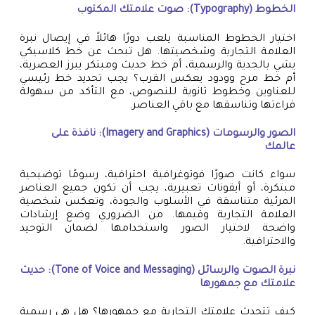
الخطوط (Typography): صوت علامتك المكتوب
اختيار الخطوط المناسبة يلعب دورًا هائلاً في إيصال نبرة
العلامة التجارية وشخصيتها. هل تبحث عن خط كلاسيكي
يشي بالجدية والرسمية، أم خط حديث ومبتكر يبرز العصرية،
أم خط مرح وودود يعكس القرب؟ يجب تحديد خط رئيسي
للعناوين وخطوط ثانوية للنصوص، مع التأكد من سهولة
قراءتها وتناسقها مع باقي العناصر.
الصور والرسومات (Imagery and Graphics): نافذة على
عالمك
سواء كانت صورًا فوتوغرافية احترافية، رسومًا توضيحية
مبتكرة، أو أيقونات تعبيرية، يجب أن تكون جميع العناصر
المرئية متناسقة في الأسلوب والجودة، وتعكس شخصية
العلامة التجارية وقيمها. من الضروري وضع إرشادات
واضحة لاختيار الصور واستخدامها لضمان التوحيد
والاحترافية.
نبرة الصوت والرسائل (Tone of Voice and Messaging): حديث
علامتك مع جمهورها
كيف تتحدث علامتك التجارية مع جمهورها؟ هل هي رسمية