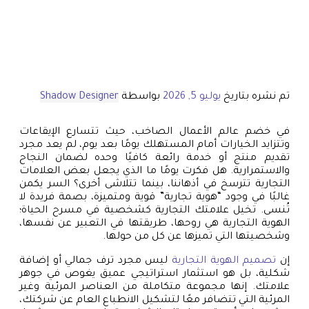
تم نشره بتاريخ
يوليو 5, 2026
بواسطة
Shadow Designer
في خضم عالم الأعمال الصاخب، حيث تتسارع الإيقاعات
وتتزايد الخيارات أمام المستهلك يومًا بعد يوم، لم يعد مجرد
تقديم منتج أو خدمة رائعة كافيًا وحده لضمان النجاح
والاستمرارية. هل فكرت يومًا ما الذي يجعل بعض العلامات
التجارية تترسخ في أذهاننا، بينما تتلاشى أخرى؟ السر يكمن
غالبًا في وجود “هوية تجارية” قوية ومتميزة، بصمة فريدة لا
تُنسى. تخيل علامتك التجارية كشخصية في مسرح الحياة؛
الهوية التجارية هي روحها، طريقتها في التعبير عن نفسها،
وشخصيتها التي تميزها عن كل من حولها.
إن
تصميم الهوية التجارية
ليس مجرد ترف جمالي أو إضافة
شكلية، بل هو استثمار استراتيجي عميق يغوص في جوهر
علامتك. إنها مجموعة متكاملة من العناصر المرئية وغير
المرئية التي تتضافر معًا لتشكيل الانطباع العام عن شركتك،