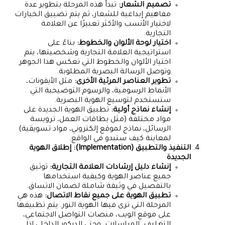
تصميم الشعار:
تبدأ هذه المرحلة بتطوير عدة
مفاهيم إبداعية للشعار، ثم يتم تضييق الخيارات
لاختيار الأنسب والأكثر تعبيرًا عن العلامة
التجارية.
اختيار لوحة الألوان والخطوط:
بناءً على
استراتيجية العلامة التجارية وشخصيتها، يتم
اختيار الألوان والخطوط التي تعكس هذا الجوهر
وتوصل الرسالة البصرية المطلوبة.
تطوير العناصر المرئية الأخرى:
مثل الأيقونات،
الأنماط الرسومية، والرسوم التوضيحية التي
ستستخدم لتوسيع الهوية البصرية.
إنشاء نماذج أولية:
تطبيق الهوية الجديدة على
مواد مختلفة (مثل بطاقات العمل، ترويسة
الرسائل، نماذج لموقع إلكتروني، مواد تسويقية)
لمعاينة كيف ستبدو في الواقع.
التنفيذ والتطبيق (Implementation): إطلاق الهوية
الجديدة
إنشاء دليل إرشادات العلامة التجارية:
توثيق
جميع عناصر الهوية وكيفية استخدامها
بالتفصيل في وثيقة شاملة لضمان الاتساق.
تطبيق الهوية على جميع نقاط الاتصال:
هذه هي
المرحلة التي ترى فيها الهوية النور. يتم تطبيقها
على موقع الويب، منصات التواصل الاجتماعي،
التغليف، المراسلات، وحتى الديكور الداخلي إذا