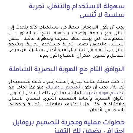
سهولة الاستخدام والتنقل: تجربة
سلسة لا تُنسى
يجب أن يكون البروفايل سهلاً في الاستخدام، كأنه يتحدث إلى
الزائر، مع واجهة واضحة وبديهية تتيح له العثور على
المعلومات التي يبحث عنها بسرعة وسهولة فائقة. التنقل
السلس والبديهي يضمن تجربة مستخدم إيجابية، ويشجع
الزائر على البقاء في البروفايل لفترة أطول، مما يزيد من فرص
التفاعل والتحويل. تذكر أن الانطباع الأول يدوم!
التوافق التام مع الهوية البصرية الشاملة
إذا كنت تمتلك علامة تجارية راسخة (سواء كانت شخصية أو
تجارية)، يجب أن يكون
تصميم بروفايلك
متوافقاً تماماً مع
تصميم هوية بصرية
العامة، بما في ذلك الشعار الأيقوني،
الألوان المميزة، وأنماط التصميم الأخرى، لضمان الاتساق
والاحترافية. هذا يعزز الاعتراف بعلامتك التجارية ويجعلها
راسخة في الأذهان.
خطوات عملية ومجربة لتصميم بروفايل
احترافي يضمن لك التميز