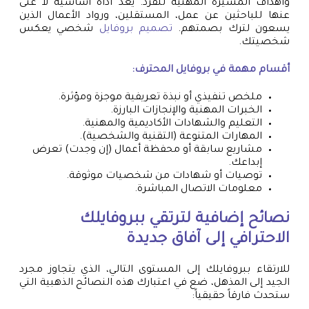
وأهداف المسيرة المهنية للفرد. يُعد أداة أساسية لا غنى
عنها للباحثين عن عمل، المستقلين، ورواد الأعمال الذين
يسعون لترك بصمتهم.
تصميم بروفايل
شخصي يعكس
شخصيتك.
أقسام مهمة في بروفايل المحترف:
ملخص تنفيذي أو نبذة تعريفية موجزة ومؤثرة.
الخبرات المهنية والإنجازات البارزة.
التعليم والشهادات الأكاديمية والمهنية.
المهارات المتنوعة (التقنية والشخصية).
مشاريع سابقة أو محفظة أعمال (إن وجدت) تعرض
إبداعك.
توصيات أو شهادات من شخصيات موثوقة.
معلومات الاتصال المباشرة.
نصائح إضافية لترتقي ببروفايلك
الاحترافي إلى آفاق جديدة
للارتقاء ببروفايلك إلى المستوى التالي، الذي يتجاوز مجرد
الجيد إلى المذهل، ضع في اعتبارك هذه النصائح الذهبية التي
ستحدث فارقاً حقيقياً: