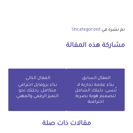
تم نشره في
Uncategorized
مشاركة هذه المقالة
المقال السابق:
المقال التالي:
بناء علامة تجارية لا
بناء بروفايل احترافي
تُنسى: دليلك الشامل
متكامل: رحلتك نحو
لتصميم هوية بصرية
التميز الرقمي والمهني
احترافية
مقالات ذات صلة