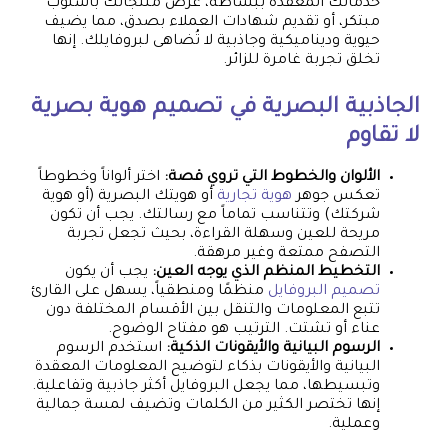
خدماتك المعقدة ببساطة، عرض منتجاتك بأسلوب
مبتكر، أو تقديم شهادات العملاء بصدق، مما يضيف
حيوية وديناميكية وجاذبية لا تُضاهى لبروفايلك. إنها
تخلق تجربة غامرة للزائر.
الجاذبية البصرية في
تصميم هوية بصرية
لا تقاوم
الألوان والخطوط التي تروي قصة:
اختر ألواناً وخطوطاً
تعكس جوهر
هوية تجارية
أو هويتك البصرية (أو هوية
شركتك) وتتناسب تماماً مع رسالتك. يجب أن تكون
مريحة للعين وسهلة القراءة، بحيث تجعل تجربة
التصفح ممتعة وغير مرهقة.
التخطيط المنظم الذي يوجه العين:
يجب أن يكون
تصميم البروفايل
منظمًا ومنطقياً، يسهل على القارئ
تتبع المعلومات والتنقل بين الأقسام المختلفة دون
عناء أو تشتت. الترتيب هو مفتاح الوضوح.
الرسوم البيانية والأيقونات الذكية:
استخدم الرسوم
البيانية والأيقونات بذكاء لتوضيح المعلومات المعقدة
وتبسيطها، مما يجعل البروفايل أكثر جاذبية وتفاعلية.
إنها تختصر الكثير من الكلمات وتضيف لمسة جمالية
وعملية.