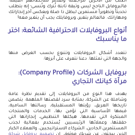
اطلب من الآخرين مراجعته وتقديم ملاحظاتهم القيمة.
فالبروفايل الناجح ليس وثيقة ثابتة تُترك وتُنسى؛ إنه يتطلب
تحديثاً وتطويراً مستمرين ليظل ذا صلة ويعكس آخر إنجازاتك
ومهاراتك. فالعالم يتغير، وبروفايلك يجب أن يتغير معه!
أنواع البروفايلات الاحترافية الشائعة: اختر
ما يناسبك
تتعدد أشكال البروفايلات وتتنوع بحسب الغرض منها
والجهة التي تمثلها. دعنا نتعرف على أبرزها:
بروفايل الشركات (Company Profile):
مرآة كيانك التجاري
يهدف هذا النوع من البروفايلات إلى تقديم نظرة عامة
وشاملة عن الشركة، بمثابة سرد لقصتها الملهمة. يتضمن
تاريخها العريق، رؤيتها المستقبلية، رسالتها السامية،
قيمها الأساسية التي تؤمن بها، الخدمات والمنتجات
المبتكرة التي تقدمها، هيكلها التنظيمي، إنجازاتها التي
حققتها، وعملائها الرئيسيين. يُستخدم بفعالية لجذب
المستثمرين الجادين، الشركاء الاستراتيجيين، والعملاء الكبار
الذين يبحثون عن شريك موثوق. إن
تصميم بروفايل شركة