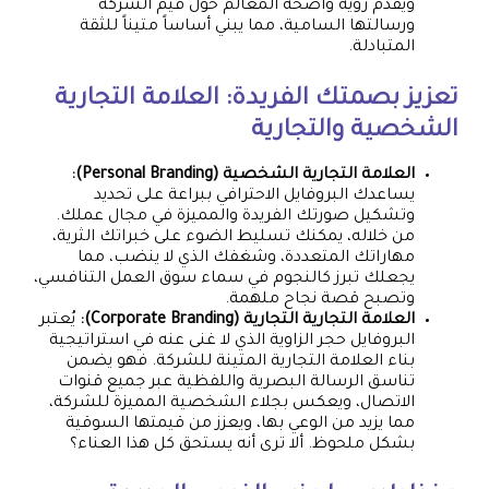
ويقدم رؤية واضحة المعالم حول قيم الشركة
ورسالتها السامية، مما يبني أساساً متيناً للثقة
المتبادلة.
تعزيز بصمتك الفريدة: العلامة التجارية
الشخصية والتجارية
العلامة التجارية الشخصية (Personal Branding):
يساعدك البروفايل الاحترافي ببراعة على تحديد
وتشكيل صورتك الفريدة والمميزة في مجال عملك.
من خلاله، يمكنك تسليط الضوء على خبراتك الثرية،
مهاراتك المتعددة، وشغفك الذي لا ينضب، مما
يجعلك تبرز كالنجوم في سماء سوق العمل التنافسي،
وتصبح قصة نجاح ملهمة.
العلامة التجارية التجارية (Corporate Branding):
يُعتبر
البروفايل حجر الزاوية الذي لا غنى عنه في استراتيجية
بناء العلامة التجارية المتينة للشركة. فهو يضمن
تناسق الرسالة البصرية واللفظية عبر جميع قنوات
الاتصال، ويعكس بجلاء الشخصية المميزة للشركة،
مما يزيد من الوعي بها، ويعزز من قيمتها السوقية
بشكل ملحوظ. ألا ترى أنه يستحق كل هذا العناء؟