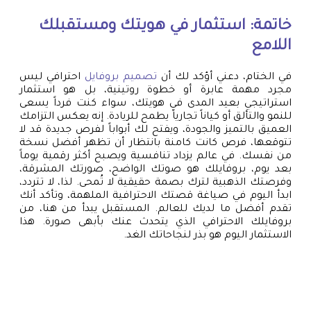
خاتمة: استثمار في هويتك ومستقبلك
اللامع
في الختام، دعني أؤكد لك أن
تصميم بروفايل
احترافي ليس
مجرد مهمة عابرة أو خطوة روتينية، بل هو استثمار
استراتيجي بعيد المدى في هويتك، سواء كنت فرداً يسعى
للنمو والتألق أو كياناً تجارياً يطمح للريادة. إنه يعكس التزامك
العميق بالتميز والجودة، ويفتح لك أبواباً لفرص جديدة قد لا
تتوقعها، فرص كانت كامنة بانتظار أن تظهر أفضل نسخة
من نفسك. في عالم يزداد تنافسية ويصبح أكثر رقمية يوماً
بعد يوم، بروفايلك هو صوتك الواضح، صورتك المشرقة،
وفرصتك الذهبية لترك بصمة حقيقية لا تُمحى. لذا، لا تتردد،
ابدأ اليوم في صياغة قصتك الاحترافية الملهمة، وتأكد أنك
تقدم أفضل ما لديك للعالم. المستقبل يبدأ من هنا، من
بروفايلك الاحترافي الذي يتحدث عنك بأبهى صورة. هذا
الاستثمار اليوم هو بذر لنجاحاتك الغد.