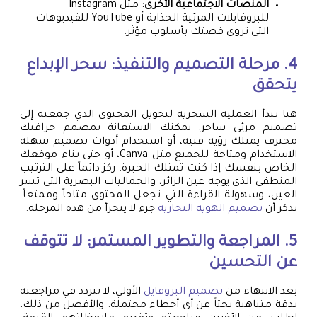
المنصات الاجتماعية الأخرى:
مثل Instagram
للبروفايلات المرئية الجذابة أو YouTube للفيديوهات
التي تروي قصتك بأسلوب مؤثر.
4. مرحلة التصميم والتنفيذ: سحر الإبداع
يتحقق
هنا تبدأ العملية السحرية لتحويل المحتوى الذي جمعته إلى
تصميم مرئي ساحر. يمكنك الاستعانة بمصمم جرافيك
محترف يمتلك رؤية فنية، أو استخدام أدوات تصميم سهلة
الاستخدام ومتاحة للجميع مثل Canva، أو حتى بناء موقعك
الخاص بنفسك إذا كنت تمتلك الخبرة. ركز دائماً على الترتيب
المنطقي الذي يوجه عين الزائر، والجماليات البصرية التي تسر
العين، وسهولة القراءة التي تجعل المحتوى متاحاً وممتعاً.
تذكر أن
تصميم الهوية التجارية
جزء لا يتجزأ من هذه المرحلة.
5. المراجعة والتطوير المستمر: لا تتوقف
عن التحسين
بعد الانتهاء من
تصميم البروفايل
الأولي، لا تتردد في مراجعته
بدقة متناهية بحثاً عن أي أخطاء محتملة. والأفضل من ذلك،