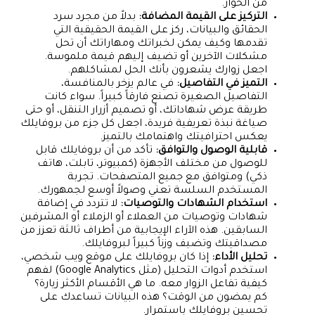
من الحوار.
التركيز على القيمة المضافة:
بدلاً من مجرد سرد
الحقائق والبيانات، ركز على القيمة الحقيقية التي
تقدمها وكيف يمكن لخبراتك ومهاراتك أن تحل
مشكلات الآخرين أو تضيف إليهم قيمة ملموسة.
اجعل زوارك يشعرون بأنك الحل لمشاكلهم.
التميز في التفاصيل:
في عالم يزخر بالمنافسة،
التفاصيل الصغيرة تصنع فارقاً كبيراً. سواء كانت
طريقة عرض شهاداتك، أو تصميم أزرار التنقل، أو حتى
صياغة نبذة تعريفية فريدة، اجعل كل جزء من بروفايلك
يعكس احترافيتك واهتمامك بالتميز.
قابلية الوصول والتوافق:
تأكد من أن بروفايلك قابل
للوصول من مختلف الأجهزة (كمبيوتر، تابلت، هاتف
ذكي) ومتوافق مع جميع المتصفحات. تجربة
المستخدم السلسة تعني وصولاً أوسع لجمهورك.
استخدام الشهادات والتوصيات:
لا تتردد في إضافة
شهادات وتوصيات من العملاء أو الزملاء أو المشرفين
السابقين. هذه الآراء الإيجابية من أطراف ثالثة تعزز من
مصداقيتك وتضيف وزناً كبيراً لبروفايلك.
تحليل الأداء:
إذا كان بروفايلك على موقع ويب شخصي،
استخدم أدوات التحليل (مثل Google Analytics) لفهم
كيفية تفاعل الزوار معه. ما هي الأقسام الأكثر زيارة؟
كم يمضون من الوقت؟ هذه البيانات تساعدك على
تحسين بروفايلك باستمرار.