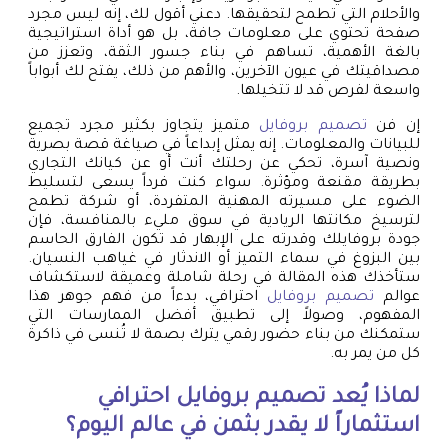
والأحلام التي تطمح لتحقيقها. دعني أقول لك، إنه ليس مجرد
صفحة تحتوي على معلومات جافة، بل هو أداة استراتيجية
بالغة الأهمية، تساهم في بناء جسور الثقة، وتعزز من
مصداقيتك في عيون الآخرين، والأهم من ذلك، يفتح لك أبواباً
واسعة لفرص قد لا تتخيلها.
إن فن
تصميم بروفايل
متميز يتجاوز بكثير مجرد تجميع
للبيانات والمعلومات. إنه يمثل إبداعاً في صياغة قصة بصرية
ونصية آسرة، تحكي عن رحلتك أنت أو عن كيانك التجاري
بطريقة مقنعة ومؤثرة. سواء كنت فرداً يسعى لتسليط
الضوء على مسيرته المهنية المتفردة، أو شركة تطمح
لترسيخ مكانتها الريادية في سوق مليء بالمنافسة، فإن
جودة بروفايلك وقدرته على الإبهار قد تكون الفارق الحاسم
بين البزوغ في سماء التميز أو الاندثار في غياهب النسيان.
ستأخذك هذه المقالة في رحلة شاملة وعميقة لاستكشاف
عوالم
تصميم بروفايل
احترافي، بدءاً من فهم جوهر هذا
المفهوم، وصولاً إلى تطبيق أفضل الممارسات التي
ستمكنك من بناء حضور رقمي يترك بصمة لا تُنسى في ذاكرة
كل من يمر به.
لماذا يُعد تصميم بروفايل احترافي
استثماراً لا يقدر بثمن في عالم اليوم؟