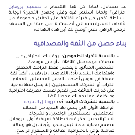
قد تتساءل، لماذا كل هذا الاهتمام بـ
تصميم بروفايل
احترافي؟ ولماذا أستثمر فيه وقتي وجهدي الثمين؟ الإجابة
ببساطة تكمن في قدرته الفائقة على تحقيق مجموعة من
الأهداف الاستراتيجية التي أصبحت لا غنى عنها في المشهد
الرقمي الراهن. دعني أوضح لك أبرز هذه الأهداف:
بناء حصن من الثقة والمصداقية
بالنسبة للأفراد الطموحين:
بروفايلك الاحترافي على
منصات عريقة مثل LinkedIn، أو حتى موقعك
الشخصي المتألق، لا يعكس فقط التزامك المطلق
واهتمامك الشديد بأدق التفاصيل، بل يغرس أيضاً ثقة
عميقة في نفوس أصحاب العمل المحتملين، العملاء
الكرام، أو الشركاء المستقبليين. إنه يمثل شهادة حية
على قدرتك الفائقة على تقديم نفسك بطريقة احترافية
ومنظمة، مما يجعلك محط الأنظار.
بالنسبة للشركات الرائدة:
يُعد
بروفايل الشركة
الواجهة الأولى التي يلتقي بها العديد من العملاء
المحتملين، المستثمرين الواعدين، والشركاء
الاستراتيجيين. فكر فيه كبطاقة تعريفية أولى. بروفايل
مصمم بعناية فائقة ليس مجرد وثيقة، بل هو رسالة
صامتة توحي بالاحترافية العالية والاستقرار الراسخ،