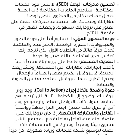
تحسين محركات البحث (SEO):
لا تنسَ قوة الكلمات
المفتاحية! استخدم الكلمات المفتاحية ذات الصلة
بمجال عملك بذكاء في المحتوى النصي لوصف
مهاراتك وخدماتك. هذا سيساعد محركات البحث على
العثور على بروفايلك بسهولة، ويجعلك تظهر في
مقدمة النتائج.
جودة المحتوى المرئي:
لا تساوم أبداً على جودة الصور
والفيديوهات. الصورة الواضحة، الاحترافية، والملهمة
تحدث فرقاً هائلاً في الانطباع الأول الذي تتركه. إنها
تعكس مدى اهتمامك بالتفاصيل والجودة.
التحديث المستمر:
حافظ على بروفايلك محدثاً دائماً
بأحدث إنجازاتك، مهاراتك التي اكتسبتها، ومشاريعك
الجديدة. فالبروفايل القديم يعطي انطباعاً بالإهمال
وعدم التطور، بينما البروفايل المتجدد يعكس الحيوية
والنشاط.
دعوة واضحة لاتخاذ إجراء (Call to Action):
وجه زوار
بروفايلك بوضوح إلى الخطوة التالية التي تريد منهم
اتخاذها. سواء كانت التواصل معك، زيارة موقع ويب
آخر، أو تنزيل ملف معين. اجعل القرار سهلاً وواضحاً.
التفاعل والمشاركة النشطة:
إذا كان بروفايلك على
منصة اجتماعية، تفاعل بفاعلية مع المجتمع، انشر
محتوى قيمًا ومفيداً، وشارك في المناقشات ذات
الصلة لتوسيع شبكة علاقاتك وزيادة ظهورك. كن جزءاً