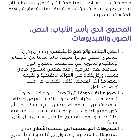
مجموعة من العناصر المتناغمة التي تعمل بانسجام تام
لتقديم صورة شاملة، مؤثرة، ومقنعة. دعنا نتعمق في هذه
المكونات السحرية:
المحتوى الذي يأسر الألباب: النص،
الصور، والفيديوهات
النص الجذاب والواضح كالشمس:
يجب أن يكون
المحتوى النصي موجزاً، دقيقاً، خالياً تماماً من الأخطاء
الإملائية والنحوية التي قد تفسد الانطباع الأول.
استخدم لغة احترافية راقية تعكس مستوى مجال
عملك، وركز بذكاء على الفوائد الحقيقية والقيمة
المضافة التي تقدمها. تذكر، الكلمات هي جسر
تواصلك الأول.
الصور عالية الجودة التي تتحدث:
سواء كانت صوراً
شخصية تبرز احترافيتك، صور منتجات تعرض جودتها،
أو لقطات من بيئة عملك تعكس روح فريقك، يجب أن
تكون جميع الصور ذات جودة عالية استثنائية، احترافية،
وذات صلة وثيقة بالمحتوى. فالعين تعشق قبل الأذن
أحياناً!
الفيديوهات التوضيحية التي تخطف الأنظار:
يمكن
للفيديوهات القصيرة أن تتحول إلى أداة قوية جداً لشرح