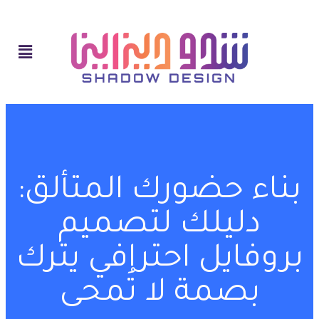
بناء حضورك المتألق:
دليلك لتصميم
بروفايل احترافي يترك
بصمة لا تُمحى