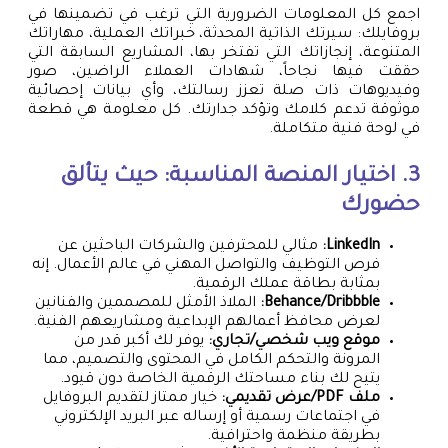
اجمع كل المعلومات الضرورية التي ترغب في تضمينها في
بروفايلك: سيرتك الذاتية المحدثة، خبراتك العملية، مهاراتك
المتنوعة، إنجازاتك التي تفتخر بها، المشاريع السابقة التي
حققت فيها نجاحاً، شهادات العملاء الراضين، صور
وفيديوهات ذات صلة تعزز رسالتك، وأي بيانات إحصائية
موثوقة تدعم كلامك وتؤكد جدارتك. كل معلومة هي قطعة
في لوحة فنية متكاملة.
3. اختيار المنصة المناسبة: حيث يتألق
حضورك
LinkedIn:
مثالي للمحترفين والشركات الباحثين عن
فرص التوظيف والتواصل المهني في عالم الأعمال. إنه
بمثابة بطاقة عملك الرقمية.
Behance/Dribbble:
الملاذ الأمثل للمصممين والفنانين
لعرض محافظ أعمالهم الإبداعية ومشاريعهم الفنية.
موقع ويب شخصي/تجاري:
يوفر لك أكبر قدر من
المرونة والتحكم الكامل في المحتوى والتصميم، مما
يتيح لك بناء مساحتك الرقمية الخاصة دون قيود.
ملف PDF/عرض تقديمي:
خيار ممتاز لتقديم البروفايل
في اجتماعات رسمية أو إرساله عبر البريد الإلكتروني
بطريقة منظمة واحترافية.