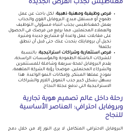
مغناطيس لجذب الفرص الجديدة
فرص وظيفية ومهنية ذهبية:
لكل باحث عن عمل
طموح أو مستقل مبدع، البروفايل القوي والجذاب
يعمل كمغناطيس يجذب انتباه مسؤولي التوظيف
والعملاء المحتملين، مما يرفع من فرصك في الحصول
على مقابلات عمل واعدة أو مشاريع جديدة ومثيرة.
تخيل أن بروفايلك يتحدث عنك حتى قبل أن تنطق
بكلمة!
فرص استثمارية وشراكات استراتيجية:
بالنسبة
للشركات الناشئة الطموحة والمؤسسات الراسخة،
يقدم البروفايل لمحة سريعة وشاملة للمستثمرين
والشركاء المحتملين، موضحاً رؤية الشركة الملهمة،
نموذج عملها المبتكر، وإمكانات النمو الواعدة. هذا
يسهل بشكل كبير جذب التمويل اللازم والشراكات
الاستراتيجية التي تدفع عجلة النجاح.
رحلة داخل عالم
تصميم هوية تجارية
وبروفايل احترافي: العناصر الأساسية
للنجاح
البروفايل الاحترافي المتكامل لا يرى النور إلا من خلال دمج