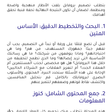
يتطلب تصميم بروفايل يلفت الأنظار منهجية واضحة
ومنظمة، لضمان أن تكون النتيجة النهائية تحفة فنية تحقق
أهدافك:
1. البحث والتخطيط الدقيق: الأساس
المتين
قبل أن تضع قلمًا على ورقة أو تبدأ في التصميم، يجب أن
تفهم جيدًا جمهورك المستهدف: من هم؟ وما هي
احتياجاتهم؟ وماذا يتوقعون من شركتك؟ ما هي رسالتك
الأساسية التي تريد إيصالها؟ وما الذي تطمح لتحقيقه من
خلال هذا البروفايل؟ هل هو مخصص لجذب المستثمرين أم
العملاء الجدد؟ أم لتعزيز العلاقات مع الشركاء الحاليين؟
الإجابة على هذه الأسئلة ستحدد النبرة، المحتوى، والأسلوب
البصري لبروفايلك بالكامل. قم بتحليل المنافسين،
واكتشف نقاط قوتهم وضعفهم لتتميز عنهم.
2. جمع المحتوى الشامل: كنوز
المعلومات
هذه المرحلة تتطلب منك تجميع كل المواد اللازمة. جهّز