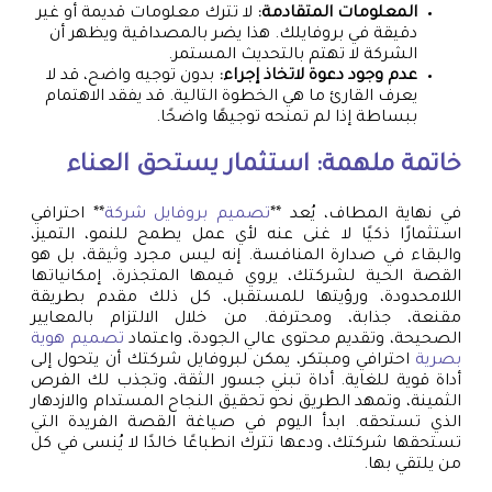
المعلومات المتقادمة:
لا تترك معلومات قديمة أو غير
دقيقة في بروفايلك. هذا يضر بالمصداقية ويظهر أن
الشركة لا تهتم بالتحديث المستمر.
عدم وجود دعوة لاتخاذ إجراء:
بدون توجيه واضح، قد لا
يعرف القارئ ما هي الخطوة التالية. قد يفقد الاهتمام
ببساطة إذا لم تمنحه توجيهًا واضحًا.
خاتمة ملهمة: استثمار يستحق العناء
في نهاية المطاف، يُعد **
تصميم بروفايل شركة
** احترافي
استثمارًا ذكيًا لا غنى عنه لأي عمل يطمح للنمو، التميز،
والبقاء في صدارة المنافسة. إنه ليس مجرد وثيقة، بل هو
القصة الحية لشركتك، يروي قيمها المتجذرة، إمكانياتها
اللامحدودة، ورؤيتها للمستقبل، كل ذلك مقدم بطريقة
مقنعة، جذابة، ومحترفة. من خلال الالتزام بالمعايير
الصحيحة، وتقديم محتوى عالي الجودة، واعتماد
تصميم هوية
بصرية
احترافي ومبتكر، يمكن لبروفايل شركتك أن يتحول إلى
أداة قوية للغاية. أداة تبني جسور الثقة، وتجذب لك الفرص
الثمينة، وتمهد الطريق نحو تحقيق النجاح المستدام والازدهار
الذي تستحقه. ابدأ اليوم في صياغة القصة الفريدة التي
تستحقها شركتك، ودعها تترك انطباعًا خالدًا لا يُنسى في كل
من يلتقي بها.