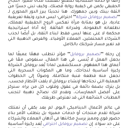
رائعًا أو خدمة استثنائية لتصنع لنفسك مكانًا مميزًا. النجاح
الحقيقي يكمن في كيفية رواية قصتك، وكيف تبني جسرًا من
الثقة بينك وبين جمهورك. هنا تحديدًا يبرز الدور المحوري لـ
**
تصميم بروفايل شركة
** احترافي؛ ليس مجرد وثيقة تعريفية
عادية، بل هو بمثابة مرآة تعكس الروح الحقيقية لعملك،
تطلعاته الطموحة، وقدراته الفائقة. إنه أداة استراتيجية
محكمة لا غنى عنها ليس فقط لبناء الثقة، بل أيضًا لجذب
الشركاء المحتملين، العملاء الأوفياء، والفرص الذهبية التي
قد تغير مسار شركتك بالكامل.
إن رحلة **
تصميم بروفايل
** مؤثر تتطلب فهمًا عميقًا لما
يجعل العمل لا يُنسى. في هذا المقال، سنغوص معًا في
أعماق هذا المفهوم، مستكشفين لماذا يُعد بروفايل الشركة
ركيزة أساسية لنجاحك، وما هي المكونات السحرية التي
تجعل منه قطعة فنية متكاملة، وصولًا إلى الخطوات
العملية التي تحتاجها لإنشاء بروفايل لا يلفت الأنظار فحسب،
بل يترك بصمة دائمة في عقول وقلوب كل من يراه. سنركز
على أفضل الممارسات، ونقدم لك نصائح ذهبية لتجنب
المطبات الشائعة التي قد تعترض طريقك.
في عالم الأعمال الديناميكي اليوم، لم يعد يكفي أن تمتلك
شركة تقدم منتجات أو خدمات مميزة؛ بل يتطلب الأمر بناء
حضور قوي ومميز يرسخ مكانتها في أذهان العملاء والشركاء
على حد سواء. إن
تصميم بروفايل احترافي
يُعد ركيزة أساسية