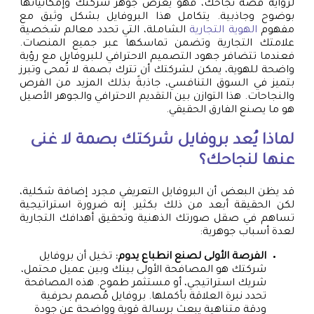
لرواية قصة نجاحك، فهو يعرض جوهر شركتك وإمكانياتها
بوضوح وجاذبية. يتكامل هذا البروفايل بشكل وثيق مع
مفهوم
الهوية التجارية
الشاملة، التي تحدد معالم شخصية
علامتك التجارية وتضمن تماسكها عبر جميع المنصات.
فعندما تتضافر جهود التصميم الاحترافي للبروفايل مع رؤية
واضحة للهوية، يمكن لشركتك أن تترك بصمة لا تُمحى وتبرز
بتميز في السوق التنافسي، جاذبةً بذلك المزيد من الفرص
والنجاحات. هذا التوازن بين التقديم الاحترافي والجوهر الأصيل
هو ما يصنع الفارق الحقيقي.
لماذا يُعد بروفايل شركتك بصمة لا غنى
عنها لنجاحك؟
قد يظن البعض أن البروفايل التعريفي مجرد إضافة شكلية،
لكن الحقيقة أبعد من ذلك بكثير. إنه ضرورة استراتيجية
تساهم في صقل صورتك الذهنية وتحقيق أهدافك التجارية
لعدة أسباب جوهرية:
الفرصة الأولى لصنع انطباع يدوم:
تخيل أن بروفايل
شركتك هو المصافحة الأولى بينك وبين عميل محتمل،
شريك استراتيجي، أو مستثمر طموح. هذه المصافحة
تحدد نبرة العلاقة بأكملها. بروفايل مُصمم بحرفية
ودقة متناهية يبعث برسالة قوية وواضحة عن جودة