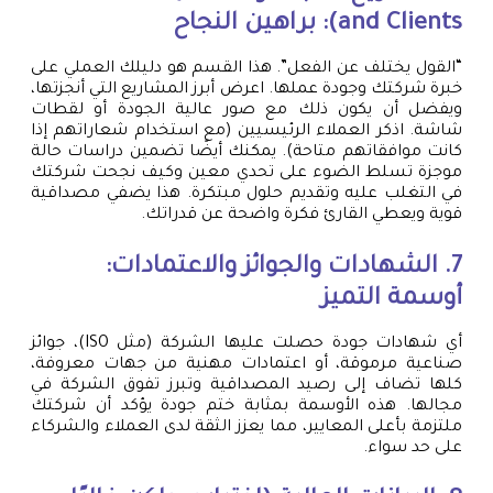
and Clients): براهين النجاح
“القول يختلف عن الفعل”. هذا القسم هو دليلك العملي على
خبرة شركتك وجودة عملها. اعرض أبرز المشاريع التي أنجزتها،
ويفضل أن يكون ذلك مع صور عالية الجودة أو لقطات
شاشة. اذكر العملاء الرئيسيين (مع استخدام شعاراتهم إذا
كانت موافقاتهم متاحة). يمكنك أيضًا تضمين دراسات حالة
موجزة تسلط الضوء على تحدي معين وكيف نجحت شركتك
في التغلب عليه وتقديم حلول مبتكرة. هذا يضفي مصداقية
قوية ويعطي القارئ فكرة واضحة عن قدراتك.
7. الشهادات والجوائز والاعتمادات:
أوسمة التميز
أي شهادات جودة حصلت عليها الشركة (مثل ISO)، جوائز
صناعية مرموقة، أو اعتمادات مهنية من جهات معروفة،
كلها تضاف إلى رصيد المصداقية وتبرز تفوق الشركة في
مجالها. هذه الأوسمة بمثابة ختم جودة يؤكد أن شركتك
ملتزمة بأعلى المعايير، مما يعزز الثقة لدى العملاء والشركاء
على حد سواء.