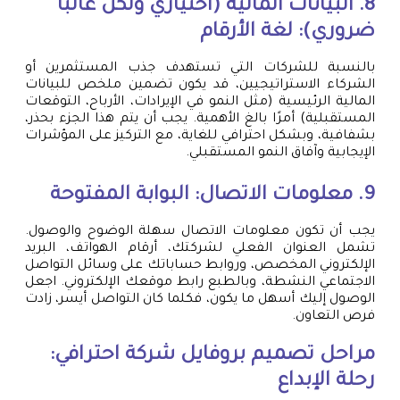
8. البيانات المالية (اختياري ولكن غالبًا
ضروري): لغة الأرقام
بالنسبة للشركات التي تستهدف جذب المستثمرين أو
الشركاء الاستراتيجيين، قد يكون تضمين ملخص للبيانات
المالية الرئيسية (مثل النمو في الإيرادات، الأرباح، التوقعات
المستقبلية) أمرًا بالغ الأهمية. يجب أن يتم هذا الجزء بحذر،
بشفافية، وبشكل احترافي للغاية، مع التركيز على المؤشرات
الإيجابية وآفاق النمو المستقبلي.
9. معلومات الاتصال: البوابة المفتوحة
يجب أن تكون معلومات الاتصال سهلة الوضوح والوصول.
تشمل العنوان الفعلي لشركتك، أرقام الهواتف، البريد
الإلكتروني المخصص، وروابط حساباتك على وسائل التواصل
الاجتماعي النشطة، وبالطبع رابط موقعك الإلكتروني. اجعل
الوصول إليك أسهل ما يكون، فكلما كان التواصل أيسر، زادت
فرص التعاون.
مراحل تصميم بروفايل شركة احترافي:
رحلة الإبداع