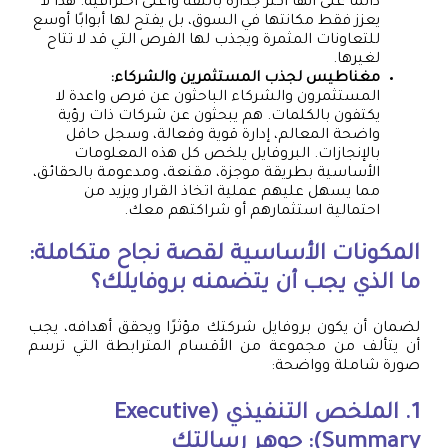
دائمًا على أنها أكثر جدارة بالثقة وأعلى احترافية. هذا لا
يعزز فقط مكانتها في السوق، بل يفتح لها أبوابًا أوسع
للتعاونات المثمرة ويجذب لها الفرص التي قد لا تتاح
لغيرها.
مغناطيس لجذب المستثمرين والشركاء:
المستثمرون والشركاء الباحثون عن فرص واعدة لا
يكتفون بالكلمات. هم يبحثون عن شركات ذات رؤية
واضحة المعالم، إدارة قوية وفعالة، وسجل حافل
بالإنجازات. البروفايل يلخص كل هذه المعلومات
الأساسية بطريقة موجزة، مقنعة، ومدعومة بالحقائق،
مما يسهل عليهم عملية اتخاذ القرار ويزيد من
احتمالية استثمارهم أو شراكتهم معك.
المكونات الأساسية لقصة نجاح متكاملة:
ما الذي يجب أن يتضمنه بروفايلك؟
لضمان أن يكون بروفايل شركتك مؤثرًا ويحقق أهدافه، يجب
أن يتألف من مجموعة من الأقسام المترابطة التي ترسم
صورة شاملة وواضحة:
1. الملخص التنفيذي (Executive
Summary): جوهر رسالتك