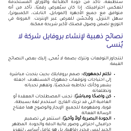
ستطبعه، تأكد من جودة الطباعة والأوراق المستخدمة
لتعكس احترافيتك. إذا كان سيُعرض رقميًا، تأكد من أنه
متوافق مع جميع الأجهزة (الموبايل، التابلت، الكمبيوتر)،
سهل التنزيل، ومُحسّن للعرض عبر الإنترنت. المرونة في
التوزيع تضمن وصول قصتك لأكبر شريحة ممكنة.
نصائح ذهبية لإنشاء بروفايل شركة لا
يُنسى
لتتجاوز التوقعات وتترك بصمة لا تُمحى، إليك بعض النصائح
القيمة:
تكلم لجمهورك:
صمم بروفايلك بحيث يتحدث مباشرة
إلى احتياجات وتوقعات جمهورك المستهدف. اجعله
يشعر وكأنك تخاطبه شخصيًا، وتفهم تحدياته
وتطلعاته.
كن واضحًا ومباشرًا:
تجنب المصطلحات المعقدة أو
العامية التي قد تربك القارئ. استخدم لغة بسيطة،
قوية، ومفهومة للجميع. الإيجاز والوضوح هما مفتاح
الرسالة الفعالة.
الجودة البصرية أولاً وأخيرًا:
استثمر في تصميم
جرافيكي احترافي وصور عالية الدقة والجودة. المظهر
الجيد ليس مجرد رفاهية، بل هو عامل أساسي لتعزيز