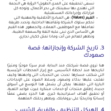
تسعى لتحقيقه على المدى الطويل؟ الرؤية هي النجمة
التي تهتدي بها سفينتك في بحر الأعمال، وتوجه كل
قراراتك وإجراءاتك المستقبلية.
القيم (Values):
هي المبادئ الأخلاقية والمهنية التي
تحكم سلوك الشركة وثقافتها الداخلية، وتحدد طريقة
تعاملها مع الموظفين، العملاء، والجمهور. هذه القيم
هي الأساس الذي تبنى عليه الثقة والسمعة الطيبة،
وتظهر للعالم من أنت وماذا تمثل ككيان تجاري.
3. تاريخ الشركة وإنجازاتها: قصة
صعودك
هنا تروي قصة شركتك منذ البداية. قدم سردًا موجزًا ومثيرًا
لتاريخها منذ لحظة التأسيس، مع إبراز المحطات الرئيسية
التي شكلت مسارها. تحدث عن التحديات التي واجهتها وكيف
تغلبت عليها بذكاء وصمود، وسلط الضوء على الإنجاحات
البارزة التي حققتها. يمكن أن يشمل هذا التوسع في أسواق
جديدة، إطلاق منتجات أو خدمات مبتكرة غيرت قواعد اللعبة،
أو تحقيق أهداف استراتيجية كبرى. هذا الجزء يضفي عمقًا
إنسانيًا وتاريخيًا على بروفايلك، ويظهر رحلتك الملهمة.
4. الهيكل التنظيمي والفريق الرئيسي: