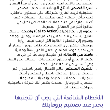
المصداقية والاحترافية. العين ترى قبل أن يقرأ العقل.
اسرد القصص، لا تلقِ البيانات:
استخدم القصص
الحقيقية لربط القارئ بشركتك على مستوى عاطفي.
كيف بدأت رحلتك؟ كيف تغلبت على العقبات؟ كيف
أحدثت فارقًا في حياة عملائك؟ القصص تظل في
الذاكرة أكثر من الحقائق المجردة.
الدعوة إلى اتخاذ إجراء (Call to Action) واضحة:
لا تترك
القارئ يتساءل ماذا يفعل بعد قراءة البروفايل. وجهه
بوضوح إلى الخطوة التالية التي ترغب فيها: زيارة
موقعك الإلكتروني، الاتصال بك، طلب عرض أسعار، أو
حتى تحديد موعد لاجتماع. اجعل الأمر سهلاً ومغريًا.
حافظ على الأصالة:
كن حقيقيًا وصادقًا في كل ما
تكتبه. لا تبالغ أو تختلق المعلومات. الأصالة تبني الثقة،
وهي أساس كل علاقة عمل ناجحة.
التحديث المستمر:
عالم الأعمال يتغير باستمرار. قم
بتحديث بروفايل شركتك بانتظام ليعكس أحدث
الإنجازات، الخدمات الجديدة، وتعديلات معلومات
الاتصال. البروفايل المحدث يظهر أنك شركة ديناميكية
ومواكبة للتطورات.
الأخطاء الشائعة التي يجب أن تتجنبها
بحذر عند تصميم بروفايلك