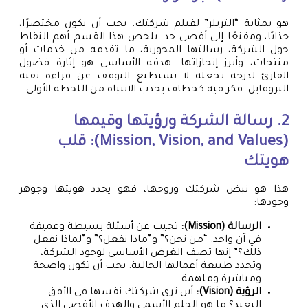
هو بمثابة “التريلر” لفيلم شركتك. يجب أن يكون مختصرًا،
جذابًا، ومقنعًا إلى أقصى حد. يلخص هذا القسم أهم النقاط
حول الشركة، رسالتها المحورية، ما تقدمه من خدمات أو
منتجات، وأبرز إنجازاتها. هدفه الأساسي هو إثارة فضول
القارئ لدرجة تجعله لا يستطيع التوقف عن قراءة بقية
البروفايل. فكر فيه كخطاف يجذب الانتباه من اللحظة الأولى.
2. رسالة الشركة ورؤيتها وقيمها
(Mission, Vision, and Values): قلب
هويتك
هذا هو نبض شركتك وروحها، فهو يحدد هويتها وجوهر
وجودها:
الرسالة (Mission):
تجيب عن أسئلة بسيطة وعميقة
في آن واحد: “من نحن؟” و”ماذا نفعل؟” و”لماذا نفعل
ذلك؟” إنها تصف الغرض الأساسي لوجود الشركة،
وتحدد طبيعة أعمالها الحالية. يجب أن تكون واضحة
ومباشرة وملهمة.
الرؤية (Vision):
أين ترى شركتك نفسها في الأفق
البعيد؟ ما هو الحلم الأسمى والهدف الأقصى الذي