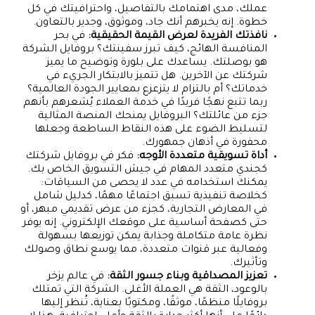
عملك، مدى اهتمامك بالتفاصيل، واحترافيتك في كل
خطوة. إنه يخبرهم أنك جاد، وموثوق، وجدير بالتعاون.
نافذتك الفريدة لعرض القيمة الحقيقية:
في بحر
المنافسة الهائج، كيف تبرز سفينتك؟ بروفايل الشركة
هو بوصلتك. يساعدك على بلورة وتوضيح ما يميز
شركتك عن الآخرين. هل تتميز بالابتكار الجريء في
خدماتك؟ أم بالتزام لا يتزعزع بمعايير الجودة العالمية؟
ربما تتبع نهجًا فريدًا في خدمة العملاء يُشعرهم بأنهم
جزء من عائلتك؟ البروفايل يمنحك المنصة المثالية
لتسليط الضوء على هذه النقاط الساطعة وجعلها
محفورة في أذهان جمهورك.
أداة تسويقية متعددة الأوجه:
فكر في بروفايل شركتك
كجندي متعدد المهام في جيش التسويق الخاص بك.
يمكنك استخدامه في عدد لا يحصى من السياقات:
كخلاصة تنفيذية تسبق اجتماعًا مهمًا، كدليل شامل
في المعارض التجارية، كجزء من عرض تقديمي مبهر، أو
حتى كصفحة أساسية على موقعك الإلكتروني. إنه يوفر
نظرة عامة متكاملة وجذابة يمكن توزيعها بسهولة
وفعالية عبر قنوات متعددة، مما يوسع نطاق وصولك
وتأثيرك.
تعزيز المصداقية وبناء جسور الثقة:
في عالم يزخر
بالوعود، الثقة هي العملة الأغلى. الشركة التي تمتلك
بروفايلًا منظمًا، موثقًا، ومكتوبًا بعناية، تُنظر إليها