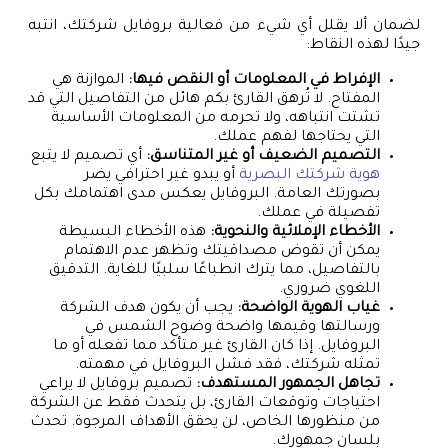
لضمان ألا يقلل أي شيء من فعالية بروفايل شركتك، انتبه
جيدًا لهذه النقاط:
الإفراط في المعلومات أو النقص فيها:
الموازنة هي
المفتاح. لا تُرهق القارئ بكم هائل من التفاصيل التي قد
تشتت انتباهه، ولا تحرمه من المعلومات الأساسية
التي يحتاجها لفهم عملك.
التصميم الضعيف أو غير المتناسق:
أي تصميم لا يتبع
هوية شركتك البصرية
أو يبدو غير احترافي يضر
بصورتك العامة. البروفايل يعكس مدى اهتمامك بكل
تفصيلة في عملك.
الأخطاء الإملائية والنحوية:
هذه الأخطاء البسيطة
يمكن أن تقوض مصداقيتك وتظهر عدم الاهتمام
بالتفاصيل، مما يترك انطباعًا سلبيًا للغاية. التدقيق
اللغوي ضروري.
غياب الهوية الواضحة:
يجب أن يكون هدف الشركة
ورسالتها وقيمها واضحة وضوح الشمس في
البروفايل. إذا كان القارئ غير متأكد مما تفعله أو ما
تمثله شركتك، فقد فشل البروفايل في مهمته.
تجاهل الجمهور المستهدف:
تصميم بروفايل لا يراعي
احتياجات وتوقعات القارئ، بل يتحدث فقط عن الشركة
من منظورها الخاص، لن يحقق الأهداف المرجوة. تحدث
بلسان جمهورك.