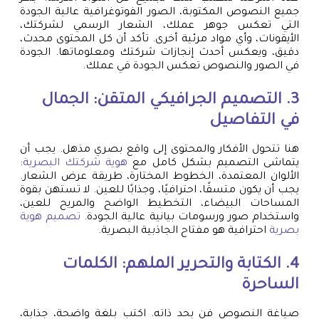
جميع النصوص المكتوبة، الصور الفوتوغرافية عالية الجودة
التي تعكس جوهر عملك، الشعار الرسمي لشركتك،
الأيقونات، وأي مواد مرئية أخرى. تأكد أن كل المحتوى محدث،
دقيق، ويعكس أحدث إنجازات شركتك ومعلوماتها. الجودة
في الصور والنصوص تعكس الجودة في عملك.
3. التصميم الجرافيكي المتقن: الجمال
في التفاصيل
هنا تتحول الأفكار والمحتوى إلى واقع بصري مذهل. يجب أن
يتماشى التصميم بشكل كامل مع
هوية شركتك البصرية
:
الألوان المعتمدة، الخطوط المختارة، طريقة عرض الشعار.
يجب أن يكون متسقًا، احترافيًا، وجذابًا للعين. لا تستهن بقوة
المساحات البيضاء، التخطيط الواضح والمريح للعين،
واستخدام صور ورسومات بيانية عالية الجودة.
تصميم هوية
بصرية
احترافية هو مفتاح الجاذبية البصرية.
4. الكتابة والتحرير الملهم: الكلمات
الساحرة
صياغة النصوص فن بحد ذاته. اكتب بلغة واضحة، جذابة،