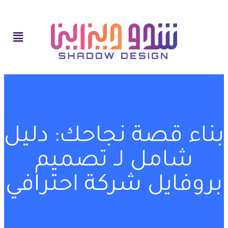
بناء قصة نجاحك: دليل
شامل لـ تصميم
بروفايل شركة احترافي