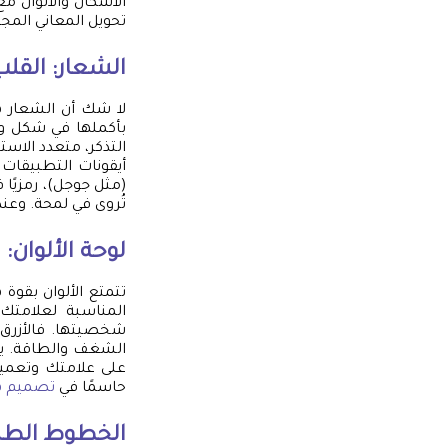
الأشكال والألوان م
تحويل المعاني المجر
الشعار: القل
لا شك أن الشعار هو
بأكملها في شكل وا
التذكر، متعدد الاس
أيقونات التطبيقات ا
(مثل جوجل)، رمزيًا 
تُروى في لمحة. وعن
لوحة الألوان:
تتمتع الألوان بقوة
المناسبة لعلامتك 
شخصيتها. فالأزرق قد
الشغف والطاقة. يج
على علامتك وتعميق 
حاسمًا في
تصميم ه
الخطوط الطبا