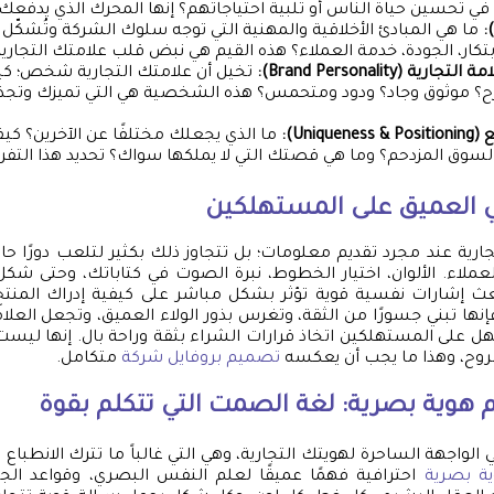
 تحسين حياة الناس أو تلبية احتياجاتهم؟ إنها المحرك الذي يدفعك
ما هي المبادئ الأخلاقية والمهنية التي توجه سلوك الشركة وتُشكّل 
بتكار، الجودة، خدمة العملاء؟ هذه القيم هي نبض قلب علامتك التجارية
 (Brand Personality):
تخيل أن علامتك التجارية شخص؛ 
ح؟ موثوق وجاد؟ ودود ومتحمس؟ هذه الشخصية هي التي تميزك وتجذ
Uniqu):
ما الذي يجعلك مختلفًا عن الآخرين؟ كيف
لسوق المزدحم؟ وما هي قصتك التي لا يملكها سواك؟ تحديد هذا التفر
سي العميق على المستهلكين
جارية عند مجرد تقديم معلومات؛ بل تتجاوز ذلك بكثير لتلعب دورًا حا
ملاء. الألوان، اختيار الخطوط، نبرة الصوت في كتاباتك، وحتى شكل
عث إشارات نفسية قوية تؤثر بشكل مباشر على كيفية إدراك المنتج 
إنها تبني جسورًا من الثقة، وتغرس بذور الولاء العميق، وتجعل العلا
هل على المستهلكين اتخاذ قرارات الشراء بثقة وراحة بال. إنها ليس
لروح، وهذا ما يجب أن يعكسه
تصميم بروفايل شركة
متكامل.
 هوية بصرية
: لغة الصمت التي تتكلم بقوة
لواجهة الساحرة لهويتك التجارية، وهي التي غالباً ما تترك الانطباع ال
ة بصرية
احترافية فهمًا عميقًا لعلم النفس البصري، وقواعد الج