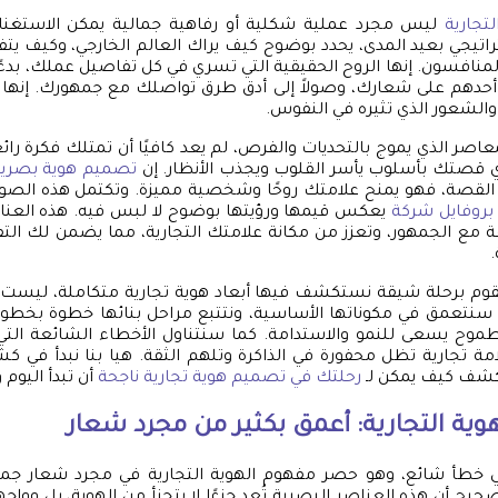
تجارية
ليس مجرد عملية شكلية أو رفاهية جمالية يمكن الاستغنا
اتيجي بعيد المدى، يحدد بوضوح كيف يراك العالم الخارجي، وكيف يت
منافسون. إنها الروح الحقيقية التي تسري في كل تفاصيل عملك، بدءًا
أحدهم على شعارك، وصولاً إلى أدق طرق تواصلك مع جمهورك. إنها ا
والشعور الذي تثيره في النفوس.
عاصر الذي يموج بالتحديات والفرص، لم يعد كافيًا أن تمتلك فكرة رائعة 
روي قصتك بأسلوب يأسر القلوب ويجذب الأنظار. إن
تصميم هوية بصري
ه القصة، فهو يمنح علامتك روحًا وشخصية مميزة. وتكتمل هذه الصورة
روفايل شركة
يعكس قيمها ورؤيتها بوضوح لا لبس فيه. هذه العن
ة مع الجمهور، وتعزز من مكانة علامتك التجارية، مما يضمن لك الت
.
قوم برحلة شيقة نستكشف فيها أبعاد هوية تجارية متكاملة، ليست 
 سنتعمق في مكوناتها الأساسية، ونتتبع مراحل بنائها خطوة بخطوة،
موح يسعى للنمو والاستدامة. كما سنتناول الأخطاء الشائعة التي 
مة تجارية تظل محفورة في الذاكرة وتلهم الثقة. هيا بنا نبدأ في ك
كشف كيف يمكن لـ
رحلتك في تصميم هوية تجارية ناجحة
أن تبدأ اليوم و
ية التجارية: أعمق بكثير من مجرد شعار
ي خطأ شائع، وهو حصر مفهوم الهوية التجارية في مجرد شعار ج