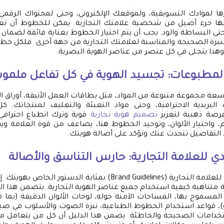
ها لموادك التسويقية، ولموقعك الإلكتروني، وحتى لمحتواك الرقمي
ا جزء أصيل من شخصية علامتك التجارية. يمكن للخطوط أن تعكس
أو حتى البساطة والود. يجب أن يتم اختيار الخطوط بعناية فائقة لضما
لنبرة الصحيحة والمناسبة لعلامتك التجارية من جهة أخرى. فلكل خط 
هذا يتجلى في كل عنصر من عناصر الهوية البصرية.
المطبوعات: تجسيد الهوية في كل تفاعل ملم
سعة مجموعة متنوعة من المواد، مثل بطاقات العمل الأنيقة، أوراق ا
 البريدية الاحترافية، وحتى مواد التعبئة والتغليف لمنتجاتك
رصة ذهبية لتعزيز
تصميم هوية تجارية
قوية وترك انطباع احترافي 
، واختيار الألوان، وتوحيد الخطوط هنا، يضاعف من قوة العلامة وي
 التفاصيل تتحدث عنك وتؤكد على أصالة هويتك.
دي للعلامة التجارية: حارس التناسق والأصالة
يُعد الدليل الإرشادي للعلامة التجارية (Brand Guidelines) بمثابة الد
ة متناهية كيفية استخدام جميع عناصر الهوية التجارية. يتضمن هذا ال
لمسموح بها، المساحات الآمنة حوله، لوحات الألوان الدقيقة (بما في
)، قواعد استخدام الخطوط الطباعية، نبرة الصوت والأسلوب في صيا
خدامات الصحيحة والخاطئة. يضمن هذا الدليل أن كل من يتعامل مع 