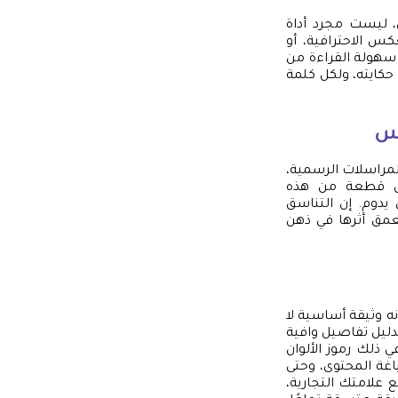
، ليست مجرد أداة
 الاحترافية، أو
ن سهولة القراءة من
حكايته، ولكل كلمة
وس
لمراسلات الرسمية،
. كل قطعة من هذه
يدوم. إن التناسق
عمق أثرها في ذهن
ستور الخاص بهويتك. إنه وثيقة أساسية لا
دليل تفاصيل وافية
 ذلك رموز الألوان
غة المحتوى، وحتى
علامتك التجارية،