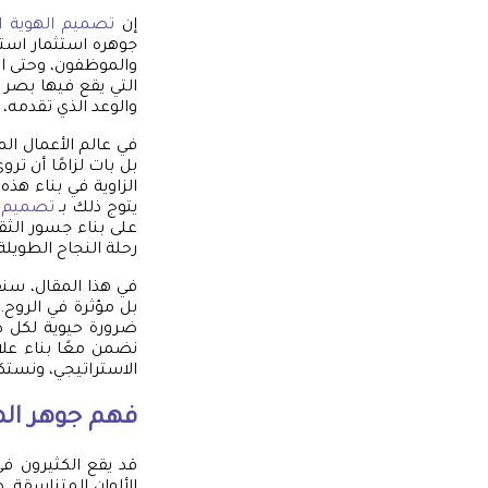
إن
تصميم الهوية ال
جوهره استثمار استر
والموظفون، وحتى ال
التي يقع فيها بصر 
والوعد الذي تقدمه، 
في عالم الأعمال الم
بل بات لزامًا أن ت
الزاوية في بناء هذ
يتوج ذلك بـ
تصميم ب
على بناء جسور الثق
رحلة النجاح الطويلة
في هذا المقال، سن
بل مؤثرة في الروح.
ضرورة حيوية لكل ط
نضمن معًا بناء علا
الاستراتيجي، ونست
فهم جوهر الهو
قد يقع الكثيرون ف