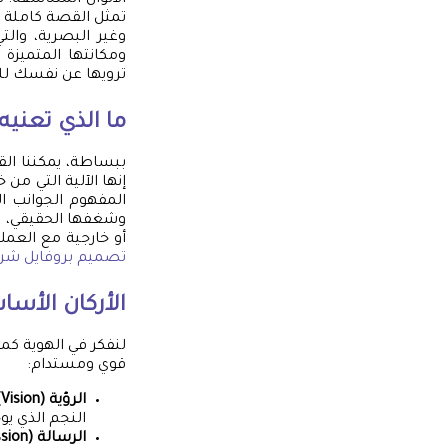
الألوان المتناسقة. ص
تمثل القصة كاملة ب
وغير البصرية، وال
ومكانتها المتميزة 
ترويها عن نفسك لل
ما الذي تعنيه
ببساطة، يمكننا القو
إنها الآلية التي من 
المفهوم الجوانب ال
وشغفها الحقيقي، 
أو خارجية مع العمل
تصميم بروفايل شر
الأركان الأساس
لنفكر في الهوية كمن
قوي ومستدام:
الرؤية (Vision):
النجم الذي ي
الرسالة (Mission):