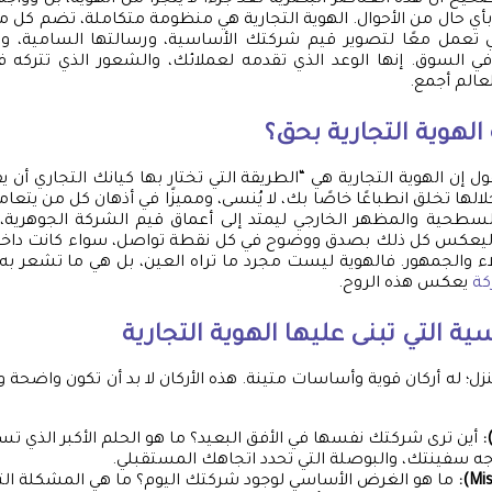
حيح أن هذه العناصر البصرية تُعد جزءًا لا يتجزأ من الهوية، بل وواجهت
أي حال من الأحوال. الهوية التجارية هي منظومة متكاملة، تضم كل م
تي تعمل معًا لتصوير قيم شركتك الأساسية، ورسالتها السامية، و
في السوق. إنها الوعد الذي تقدمه لعملائك، والشعور الذي تتركه 
عالم أجمع.
 الهوية التجارية بحق؟
ل إن الهوية التجارية هي “الطريقة التي تختار بها كيانك التجاري أن 
خلالها تخلق انطباعًا خاصًا بك، لا يُنسى، ومميزًا في أذهان كل من يتع
سطحية والمظهر الخارجي ليمتد إلى أعماق قيم الشركة الجوهرية، و
ليعكس كل ذلك بصدق ووضوح في كل نقطة تواصل، سواء كانت داخلي
اء والجمهور. فالهوية ليست مجرد ما تراه العين، بل هي ما تشعر ب
كة
يعكس هذه الروح.
ية التي تبنى عليها الهوية التجارية
زل؛ له أركان قوية وأساسات متينة. هذه الأركان لا بد أن تكون واضحة
أين ترى شركتك نفسها في الأفق البعيد؟ ما هو الحلم الأكبر الذي تس
وجه سفينتك، والبوصلة التي تحدد اتجاهك المستقبلي.
ما هو الغرض الأساسي لوجود شركتك اليوم؟ ما هي المشكلة ال