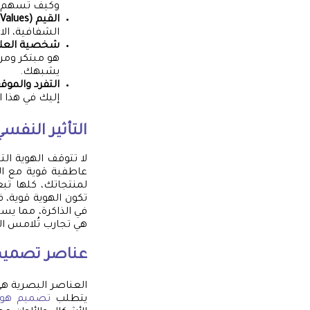
وكيف تسهم في
القيم (Values):
الشفافية، الا
شخصية العلامة التجارية
هو مبتكر ومر
يشبهك.
التفرد والموقع (eness & Positioning
إليك في هذا ا
التأثير النف
لا تتوقف الهوية الت
عاطفية قوية مع الع
لمنتجاتك، كلها تب
تكون الهوية قوية، ف
في الذاكرة، مما يس
هي تجارب تُلامس ا
عناصر
تصميم
العناصر البصرية هي ا
يتطلب
تصميم هوي