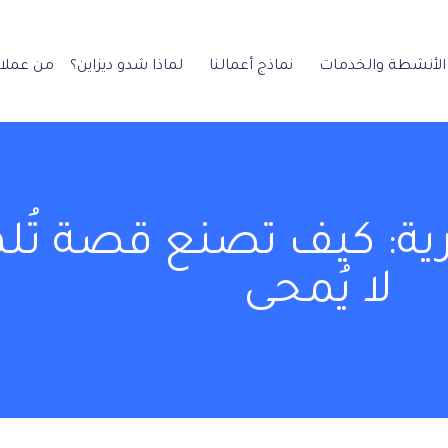
الأنشطة والخدمات
نماذج أعمالنا
لماذا شدو ديزاين؟
من عملائ
رية: كيف تصنع قصة تُلهم
لا يُمحى