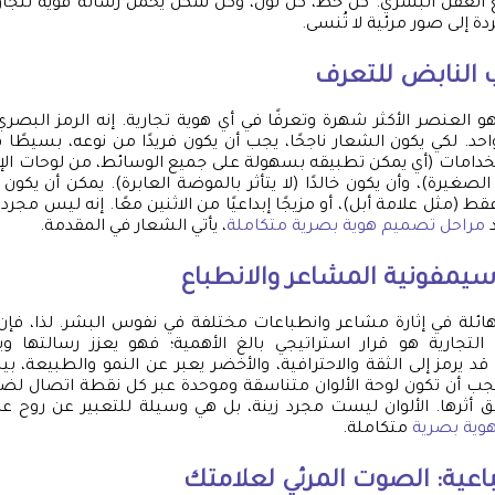
ع العقل البشري. كل خط، كل لون، وكل شكل يحمل رسالة قوية تتجاوز
دة إلى صور مرئية لا تُنسى.
ب النابض للتعرف
 العنصر الأكثر شهرة وتعرفًا في أي هوية تجارية. إنه الرمز البصر
حد. لكي يكون الشعار ناجحًا، يجب أن يكون فريدًا من نوعه، بسيطً
تخدامات (أي يمكن تطبيقه بسهولة على جميع الوسائط، من لوحات الإ
لصغيرة)، وأن يكون خالدًا (لا يتأثر بالموضة العابرة). يمكن أن يكو
فقط (مثل علامة أبل)، أو مزيجًا إبداعيًا من الاثنين معًا. إنه ليس مج
د
مراحل تصميم هوية بصرية متكاملة
، يأتي الشعار في المقدمة.
 سيمفونية المشاعر والانطباع
 هائلة في إثارة مشاعر وانطباعات مختلفة في نفوس البشر. لذا، فإن ا
التجارية هو قرار استراتيجي بالغ الأهمية؛ فهو يعزز رسالتها
 يرمز إلى الثقة والاحترافية، والأخضر يعبر عن النمو والطبيعة، بين
ب أن تكون لوحة الألوان متناسقة وموحدة عبر كل نقطة اتصال لضم
أثرها. الألوان ليست مجرد زينة، بل هي وسيلة للتعبير عن روح عل
وية بصرية
متكاملة.
عية: الصوت المرئي لعلامتك