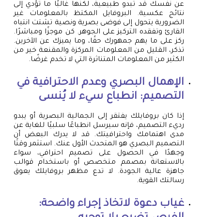
عن نفسك قد تبدو طبيعية، لكنها غالبًا ما تؤدي إلى
نتائج عكسية. البروفايل المكتظ بالمعلومات غير
الضرورية يتحول إلى فوضى بصرية ونصية تشتت انتباه
القارئ وتفقده التركيز على الجوهر. كن موجزًا ومباشرًا.
ركز على ما يهم جمهورك حقًا، وما يميزك عن الآخرين.
تذكر، القليل من المعلومات المركزة والمقنعة خير من
الكثير من المعلومات المتناثرة التي لا تخدم غرضًا.
الإهمال البصري وعدم الاحترافية في
التصميم: انطباع سيء لا يُنسى
إذا كان بروفايلك يفتقر إلى الجمالية البصرية أو يبدو
رديء التصميم، فإنه سيرسل انطباعًا سلبيًا للغاية عن
مدى اهتمامك واحترافيتك. قد لا يدرك البعض أن
التصميم البصري هو المتحدث الأول عنك. استثمر وقتًا
وجهدًا في الحصول على تصميم احترافي، سواء
بالاستعانة بمصمم متخصص أو باستخدام قوالب
جاهزة عالية الجودة. لا تدع مظهر بروفايلك يعوق
رسالتك القوية.
غياب دعوة لاتخاذ إجراء واضحة: