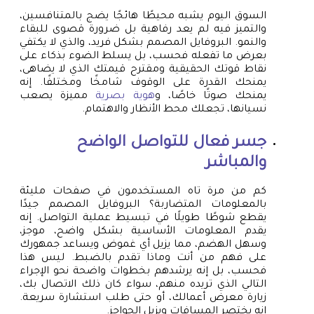
السوق اليوم يشبه محيطًا هائجًا يضج بالمتنافسين،
والتميز فيه لم يعد رفاهية بل ضرورة قصوى للبقاء
والنمو. البروفايل المصمم بشكل فريد، والذي لا يكتفي
بعرض ما تفعله فحسب، بل يسلط الضوء بذكاء على
نقاط قوتك الحقيقية ومقترح قيمتك الذي لا يضاهى،
يمنحك القدرة على الوقوف شامخًا ومختلفًا. إنه
يمنحك صوتًا خاصًا، و
هوية بصرية
مميزة يصعب
نسيانها، تجعلك محط الأنظار والاهتمام.
جسر فعال للتواصل الواضح
والمباشر
كم من مرة تاه المستخدمون في صفحات مليئة
بالمعلومات المتضاربة؟ البروفايل المصمم جيدًا
يقطع شوطًا طويلًا في تبسيط عملية التواصل. إنه
يقدم المعلومات الأساسية بشكل واضح، موجز،
وسهل الهضم، مما يزيل أي غموض ويساعد جمهورك
على فهم من أنت وماذا تقدم بالضبط. ليس هذا
فحسب، بل إنه يرشدهم بخطوات واضحة نحو الإجراء
التالي الذي تريده منهم، سواء كان ذلك الاتصال بك،
زيارة معرض أعمالك، أو حتى طلب استشارة سريعة.
إنه يختصر المسافات ويزيل الحواجز.