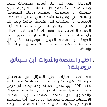
البروفايل القوي يُبنى على أساس معلومات متينة
وذات صلة. ابدأ بجمع كل البيانات الضرورية: تاريخ
شركتك أو مسيرتك المهنية، رؤيتك الطموحة،
رسالتك التي تؤمن بها، الأهداف التي تسعى لتحقيقها،
الخدمات أو المنتجات التي تقدمها، قائمة بإنجازاتك
البارزة، الشهادات والتكريمات التي حصلت عليها، آراء
العملاء الراضين الذين يثقون بك، كافة بيانات الاتصال،
وأي مواد مرئية قيّمة مثل الشعارات، الصور عالية
الجودة، أو مقاطع الفيديو التوضيحية. تذكر، كل
معلومة تساهم في سرد قصتك بشكل أكثر اكتمالًا
وإقناعًا.
اختيار المنصة والأدوات: أين سيتألق
بروفايلك؟
مع تعدد الخيارات، يأتي السؤال: أين سيعيش
بروفايلك؟ هل سيكون صفحة ويب ديناميكية تفاعلية؟
ملف PDF أنيق يمكن تحميله ومشاركته؟ أم عرض
تقديمي مبهر؟ يعتمد اختيارك على طبيعة جمهورك
والمحتوى الذي تملكه. لصفحات الويب، يمكنك
الاستعانة بمنصات قوية مثل ووردبريس. أما للتصميم
الجرافيكي، فأدوات مثل كانفا (للتصاميم السريعة