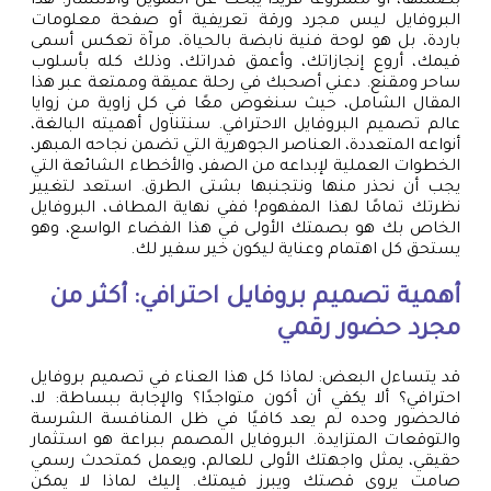
بصمتها، أو مشروعًا فريدًا يبحث عن التمويل والانتشار. هذا
البروفايل ليس مجرد ورقة تعريفية أو صفحة معلومات
باردة، بل هو لوحة فنية نابضة بالحياة، مرآة تعكس أسمى
قيمك، أروع إنجازاتك، وأعمق قدراتك، وذلك كله بأسلوب
ساحر ومقنع. دعني أصحبك في رحلة عميقة وممتعة عبر هذا
المقال الشامل، حيث سنغوص معًا في كل زاوية من زوايا
عالم تصميم البروفايل الاحترافي. سنتناول أهميته البالغة،
أنواعه المتعددة، العناصر الجوهرية التي تضمن نجاحه المبهر،
الخطوات العملية لإبداعه من الصفر، والأخطاء الشائعة التي
يجب أن نحذر منها ونتجنبها بشتى الطرق. استعد لتغيير
نظرتك تمامًا لهذا المفهوم! ففي نهاية المطاف، البروفايل
الخاص بك هو بصمتك الأولى في هذا الفضاء الواسع، وهو
يستحق كل اهتمام وعناية ليكون خير سفير لك.
أهمية تصميم بروفايل احترافي: أكثر من
مجرد حضور رقمي
قد يتساءل البعض: لماذا كل هذا العناء في تصميم بروفايل
احترافي؟ ألا يكفي أن أكون متواجدًا؟ والإجابة ببساطة: لا،
فالحضور وحده لم يعد كافيًا في ظل المنافسة الشرسة
والتوقعات المتزايدة. البروفايل المصمم ببراعة هو استثمار
حقيقي، يمثل واجهتك الأولى للعالم، ويعمل كمتحدث رسمي
صامت يروي قصتك ويبرز قيمتك. إليك لماذا لا يمكن