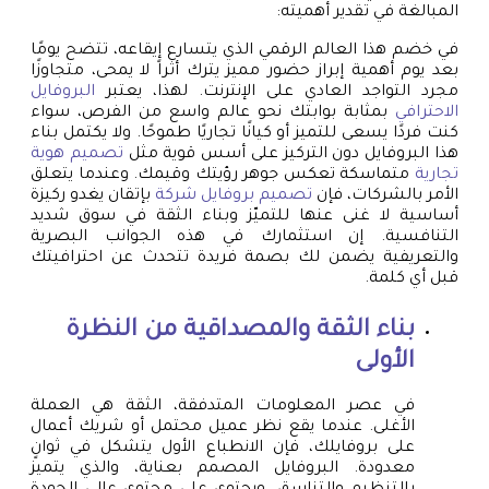
المبالغة في تقدير أهميته:
في خضم هذا العالم الرقمي الذي يتسارع إيقاعه، تتضح يومًا
بعد يوم أهمية إبراز حضور مميز يترك أثراً لا يمحى، متجاوزًا
مجرد التواجد العادي على الإنترنت. لهذا، يعتبر
البروفايل
الاحترافي
بمثابة بوابتك نحو عالم واسع من الفرص، سواء
كنت فردًا يسعى للتميز أو كيانًا تجاريًا طموحًا. ولا يكتمل بناء
هذا البروفايل دون التركيز على أسس قوية مثل
تصميم هوية
تجارية
متماسكة تعكس جوهر رؤيتك وقيمك. وعندما يتعلق
الأمر بالشركات، فإن
تصميم بروفايل شركة
بإتقان يغدو ركيزة
أساسية لا غنى عنها للتميّز وبناء الثقة في سوق شديد
التنافسية. إن استثمارك في هذه الجوانب البصرية
والتعريفية يضمن لك بصمة فريدة تتحدث عن احترافيتك
قبل أي كلمة.
بناء الثقة والمصداقية من النظرة
الأولى
في عصر المعلومات المتدفقة، الثقة هي العملة
الأغلى. عندما يقع نظر عميل محتمل أو شريك أعمال
على بروفايلك، فإن الانطباع الأول يتشكل في ثوانٍ
معدودة. البروفايل المصمم بعناية، والذي يتميز