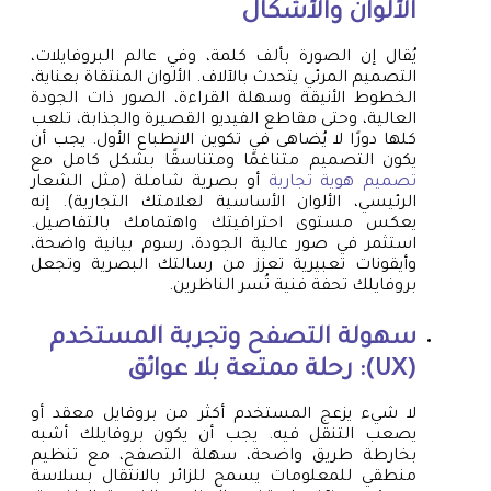
الألوان والأشكال
يُقال إن الصورة بألف كلمة، وفي عالم البروفايلات،
التصميم المرئي يتحدث بالآلاف. الألوان المنتقاة بعناية،
الخطوط الأنيقة وسهلة القراءة، الصور ذات الجودة
العالية، وحتى مقاطع الفيديو القصيرة والجذابة، تلعب
كلها دورًا لا يُضاهى في تكوين الانطباع الأول. يجب أن
يكون التصميم متناغمًا ومتناسقًا بشكل كامل مع
تصميم هوية تجارية
أو بصرية شاملة (مثل الشعار
الرئيسي، الألوان الأساسية لعلامتك التجارية). إنه
يعكس مستوى احترافيتك واهتمامك بالتفاصيل.
استثمر في صور عالية الجودة، رسوم بيانية واضحة،
وأيقونات تعبيرية تعزز من رسالتك البصرية وتجعل
بروفايلك تحفة فنية تُسر الناظرين.
سهولة التصفح وتجربة المستخدم
(UX): رحلة ممتعة بلا عوائق
لا شيء يزعج المستخدم أكثر من بروفايل معقد أو
يصعب التنقل فيه. يجب أن يكون بروفايلك أشبه
بخارطة طريق واضحة، سهلة التصفح، مع تنظيم
منطقي للمعلومات يسمح للزائر بالانتقال بسلاسة