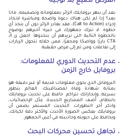
الفرص تضيع بلا توجيه
بعد أن يبهر بروفايلك الزائر بمعلوماته وتصميمه، ماذا
بعد؟ إذا لم تكن هناك دعوة واضحة ومباشرة لاتخاذ
إجراء (Call to Action)، فقد يغادر الزائر دون أن يتخذ أي
خطوة. لا تترك جمهورك في حيرة؛ أخبرهم بوضوح
بالخطوة التالية التي تريدهم أن يتخذوها. اجعل زر الـ
CTA بارزًا وواضحًا ومحفزًا، فمن خلاله تتحول الزيارات
إلى تفاعلات ومن ثم إلى فرص حقيقية.
عدم التحديث الدوري للمعلومات:
بروفايل خارج الزمن
البروفايل الذي يحوي معلومات قديمة أو غير دقيقة هو
بمثابة شهادة وفاة لمصداقيتك. العالم يتطور
بسرعة، وإنجازاتك تتراكم. حافظ على تحديث بروفايلك
بانتظام، أضف المشاريع الجديدة، عدّل الإحصائيات،
واذكر آخر التطورات. التحديث المستمر يضمن أن
بروفايلك يعكس الصورة الأحدث والأكثر دقة لكيانك،
ويحافظ على حيويته وجاذبيته في أعين الجمهور.
تجاهل تحسين محركات البحث