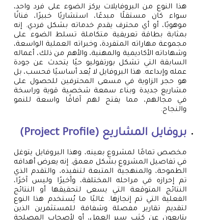
هذا النوع من البروفايلات يركز الضوء على فرد واحد،
سواء كان مستقلًا مبدعًا، استشاريًا خبيرًا، فنانًا
موهوبًا، أو أي محترف يقدم خدماته بشكل فردي. إنه
بمثابة بطاقة تعريفية متكاملة تسلط الضوء على
مجموعة مهاراته المتفردة، وخبراته العملية الواسعة،
وشهاداته الأكاديمية والمهنية، والأهم من ذلك، أعماله
السابقة التي تشكل بورتفوليو حيًا يتحدث عن جودة
عمله وإبداعه. هذا البروفايل لا يُعد أساسيًا فحسب، بل
هو حجر الزاوية في مسعى المحترفين للحصول على
مشاريع جديدة وبناء سمعة شخصية قوية وراسخة
في مجالهم، مما يفتح لهم آفاقًا واسعة للنمو
والنجاح.
بروفايل المشاريع (Project Profile)
مخصص تمامًا لمشروع بعينه، وهذا البروفايل يتوغل
في تفاصيل المشروع بشكل معمق. إنه يعرض أهدافه
الطموحة، والمنهجية المتبعة لتنفيذه، والتقدم الذي
تم إحرازه في مراحله المختلفة، وأخيرًا وليس آخرًا،
النتائج المتوقعة التي يسعى لتحقيقها أو النتائج
الفعلية التي تم إنجازها. غالبًا ما يُستخدم هذا النوع
لتقديم تقارير مفصلة وشفافة للمستثمرين الذين
يتابعون عن كثب سير العمل، أو لأصحاب المصلحة