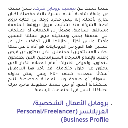
عندما نتحدث عن
تصميم بروفايل شركة
، فنحن نتحدث
عن وثيقة شاملة أشبه بسيرة ذاتية مفصلة لكيان
تجاري بأكمله. إنه ليس مجرد ورقة، بل حكاية تروي
قصة الشركة منذ نشأتها، مرورًا برؤيتها الملهمة
ورسالتها السامية، وصولًا إلى الخدمات أو المنتجات
التي تقدمها بفخر، وتشكيلة فريق عملها المتميز،
وأخيرًا وليس آخرًا، إنجازاتها التي تحققت على مر
السنين. هذا النوع من البروفايلات هو أداة لا غنى عنها
لجذب المستثمرين المحتملين الذين يبحثون عن فرص
واعدة، ولإقناع الشركاء الاستراتيجيين الذين يطمحون
للتعاون، ولعرض القدرات أمام العملاء الكبار الذين
يبحثون عن حلول متكاملة. قد يأخذ هذا البروفايل
أشكالًا متعددة: كملف PDF رقمي يمكن تداوله
بسهولة، أو صفحة ويب تفاعلية مخصصة تتيح
استكشافًا أعمق، أو حتى نسخة مطبوعة فاخرة تترك
انطباعًا لا يُنسى في الاجتماعات الرسمية.
بروفايل الأعمال الشخصية/
الفريلانسر (Personal/Freelancer
Business Profile)