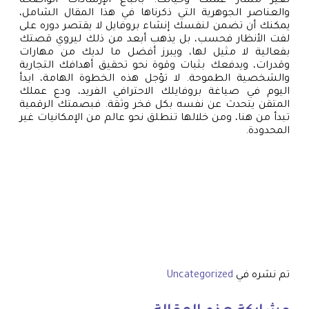
تغير مسار عملك وحياتك. باتباع الإرشادات الواضحة
والعناصر الجوهرية التي ذكرناها في هذا المقال الشامل،
يمكنك أن تضمن لنفسك إنشاء بروفايل لا يقتصر دوره على
لفت الأنظار فحسب، بل يذهب أبعد من ذلك ليروي قصتك
بفعالية لا مثيل لها، ويبرز أفضل ما لديك من مهارات
وقدرات، ويدفعك بثبات وقوة نحو تحقيق أهدافك التجارية
والشخصية الطموحة. لا تؤجل هذه الخطوة الهامة، ابدأ
اليوم في صياغة بروفايلك الاحترافي الفريد، ودع عملك
المتقن يتحدث عن نفسه بكل فخر وثقة. فبصمتك الرقمية
تبدأ من هنا، ومن خلالها تنطلق نحو عالم من الإمكانيات غير
المحدودة.
تم نشره في
Uncategorized