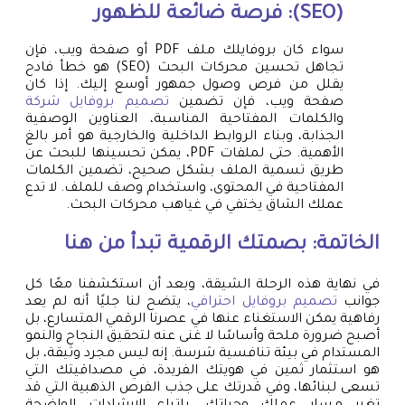
(SEO): فرصة ضائعة للظهور
سواء كان بروفايلك ملف PDF أو صفحة ويب، فإن
تجاهل تحسين محركات البحث (SEO) هو خطأ فادح
يقلل من فرص وصول جمهور أوسع إليك. إذا كان
صفحة ويب، فإن تضمين
تصميم بروفايل شركة
والكلمات المفتاحية المناسبة، العناوين الوصفية
الجذابة، وبناء الروابط الداخلية والخارجية هو أمر بالغ
الأهمية. حتى لملفات PDF، يمكن تحسينها للبحث عن
طريق تسمية الملف بشكل صحيح، تضمين الكلمات
المفتاحية في المحتوى، واستخدام وصف للملف. لا تدع
عملك الشاق يختفي في غياهب محركات البحث.
الخاتمة: بصمتك الرقمية تبدأ من هنا
في نهاية هذه الرحلة الشيقة، وبعد أن استكشفنا معًا كل
جوانب
تصميم بروفايل احترافي
، يتضح لنا جليًا أنه لم يعد
رفاهية يمكن الاستغناء عنها في عصرنا الرقمي المتسارع، بل
أصبح ضرورة ملحة وأساسًا لا غنى عنه لتحقيق النجاح والنمو
المستدام في بيئة تنافسية شرسة. إنه ليس مجرد وثيقة، بل
هو استثمار ثمين في هويتك الفريدة، في مصداقيتك التي
تسعى لبنائها، وفي قدرتك على جذب الفرص الذهبية التي قد