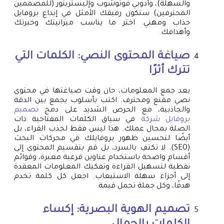
والسهلة)، وأدوبي فوتوشوب وإليستريتور (للمصممين
المحترفين) ستكون رفيقك الأمثل في إبداع بروفايل
جذاب ومهني. اختر ما يناسب ميزانيتك وخبرتك
وأهدافك.
صياغة المحتوى النصي: الكلمات التي
تترك أثرًا
بعد جمع المعلومات، حان وقت صياغتها في محتوى
نصي مقنع ومحترف. اكتب بأسلوب يجمع بين الدقة
والجاذبية، مع الحرص الشديد على دمج
تصميم
بروفايل شركة
في سياق الكلمات المفتاحية ذات
الصلة بمجال عملك. هذا ليس فقط لجذب القراء، بل
أيضًا لتحسين ظهور بروفايلك في محركات البحث
(SEO). لا تكتفِ بالسرد، بل قم بتقسيم المحتوى إلى
أقسام واضحة باستخدام عناوين فرعية معبرة، وقوائم
نقطية لتسهيل القراءة وتفكيك المعلومات المعقدة
إلى أجزاء سهلة الاستيعاب. اجعل كل كلمة تخدم
هدفًا، وكل جملة تحمل قيمة.
تصميم الهوية البصرية
: إكساء