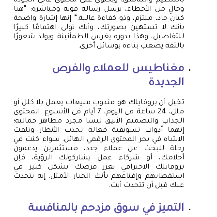
بالتنظيم والتناسق، ويحتوي على محتوى عالي الجودة
وخالٍ من الأخطاء، يرسل رسالة قوية ومباشرة: “هنا
كيان جاد، ملتزم، وذو كفاءة عالية.” إنها إشارة واضحة
بأنك لا تستهين بصورتك، وأنك تولى اهتمامًا كبيرًا
للتفاصيل، وهذا بدوره يغرس الطمأنينة ويولد شعورًا
بالثقة يصعب بناءه بوسائل أخرى.
مغناطيس للعملاء والفرص
الجديدة
تخيل أن بروفايلك هو مندوب مبيعات يعمل بلا كلل أو
ملل، 24 ساعة في اليوم، 7 أيام في الأسبوع. المحتوى
الجذاب والتصميم الأنيق ليسا مجرد مظاهر جمالية؛
إنهما أدوات تسويقية فعالة تجذب الأنظار وتلفت
الانتباه في بحر المحتوى الرقمي الهائل. سواء كنت في
رحلة للبحث عن عملاء جدد، مستثمرين يدعمون
أحلامك، أو شركاء عمل يشاركونك الرؤية، فإن
بروفايلك الاحترافي يعزز فرصك بشكل كبير في
استقطابهم وإقناعهم بأنك الخيار الأمثل. إنه يتحدث
عنك قبل أن تتحدث أنت.
التميز في سوق مزدحم بالمنافسة