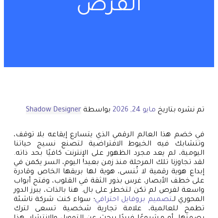
الفرص
تم نشره بتاريخ
مايو 24, 2026
بواسطة
Shadow Designer
في خضم هذا العالم الرقمي الذي يتسارع إيقاعه بلا توقف،
وتتشابك فيه الخيوط الافتراضية لتصنع نسيج حياتنا
اليومية، لم يعد مجرد الظهور على الإنترنت كافيًا بحد ذاته.
لقد تجاوزنا تلك المرحلة منذ زمن بعيد! اليوم، السر يكمن في
إبداع هوية رقمية لا تُنسى، هوية لها بريقها الخاص وقادرة
على خطف الأبصار، غرس بذور الثقة في القلوب، وفتح أبواب
واسعة لفرص لم تكن لتخطر على بال. هنا بالذات، يبرز الدور
المحوري لـ
تصميم بروفايل احترافي
؛ سواء كنت شركة ناشئة
تطمح للعالمية، علامة تجارية شخصية تسعى لترك