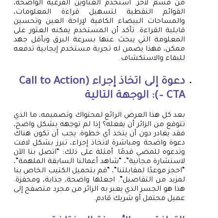
من قسم لآخر. استخدم العناوين الفرعية الواضحة،
القوائم النقطية لتسهيل قراءة المعلومات،
والمساحات البيضاء الكافية لإراحة العين وتحسين
قابلية القراءة. تأكد أن المستخدم يمكنه العثور على
المعلومة التي يبحث عنها بسرعة البرق وبأقل جهد
ممكن، فهذا يضمن له تجربة مستخدم إيجابية تدفعه
للبقاء والاستكشاف.
دعوة إلى اتخاذ إجراء (Call to Action
– CTA): الوجهة التالية
بعد كل هذا العرض الرائع لمحتواك وتصميمه، ما الذي
تتوقع من الزائر أن يفعله؟ إذا لم توجهه بشكل واضح،
فقد يغادر دون أن يتخذ أي خطوة. يجب أن تكون هناك
دعوة واضحة ومباشرة لاتخاذ إجراء، تبرز بشكل لافت
وتدعوه للمضي قدمًا. أمثلة على ذلك: “اتصل بنا الآن
لاستشارة مجانية”، “شاهد أعمالنا السابقة الملهمة”،
“احجز موعدًا لمقابلتنا”، “قم بتحميل الكتيب الخاص بنا
لمزيد من التفاصيل”. اجعلها واضحة، جذابة، ومحفزة.
هذا هو الجسر الذي يعبر به الزائر من مجرد متصفح إلى
عميل محتمل أو شريك قادم.