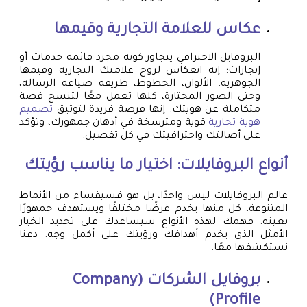
عكاس للعلامة التجارية وقيمها
البروفايل الاحترافي يتجاوز كونه مجرد قائمة خدمات أو
إنجازات؛ إنه انعكاس لروح علامتك التجارية وقيمها
الجوهرية. الألوان، الخطوط، طريقة صياغة الرسالة،
وحتى الصور المختارة، كلها تعمل معًا لتنسج قصة
متكاملة عن هويتك. إنها فرصة فريدة لتوثيق
تصميم
هوية تجارية
قوية ومترسخة في أذهان جمهورك، وتؤكد
على أصالتك واحترافيتك في كل تفصيل.
أنواع البروفايلات: اختيار ما يناسب رؤيتك
عالم البروفايلات ليس واحدًا، بل هو فسيفساء من الأنماط
المتنوعة، كل منها يخدم غرضًا مختلفًا ويستهدف جمهورًا
بعينه. فهمك لهذه الأنواع سيساعدك على تحديد الخيار
الأمثل الذي يخدم أهدافك ورؤيتك على أكمل وجه. دعنا
نستكشفها معًا:
بروفايل الشركات (Company
Profile)