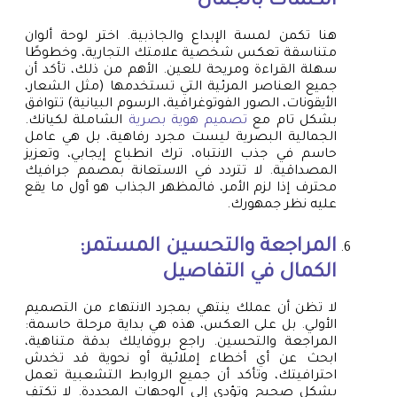
الكلمات بالجمال
هنا تكمن لمسة الإبداع والجاذبية. اختر لوحة ألوان
متناسقة تعكس شخصية علامتك التجارية، وخطوطًا
سهلة القراءة ومريحة للعين. الأهم من ذلك، تأكد أن
جميع العناصر المرئية التي تستخدمها (مثل الشعار،
الأيقونات، الصور الفوتوغرافية، الرسوم البيانية) تتوافق
بشكل تام مع
تصميم هوية بصرية
الشاملة لكيانك.
الجمالية البصرية ليست مجرد رفاهية، بل هي عامل
حاسم في جذب الانتباه، ترك انطباع إيجابي، وتعزيز
المصداقية. لا تتردد في الاستعانة بمصمم جرافيك
محترف إذا لزم الأمر، فالمظهر الجذاب هو أول ما يقع
عليه نظر جمهورك.
المراجعة والتحسين المستمر:
الكمال في التفاصيل
لا تظن أن عملك ينتهي بمجرد الانتهاء من التصميم
الأولي. بل على العكس، هذه هي بداية مرحلة حاسمة:
المراجعة والتحسين. راجع بروفايلك بدقة متناهية،
ابحث عن أي أخطاء إملائية أو نحوية قد تخدش
احترافيتك، وتأكد أن جميع الروابط التشعبية تعمل
بشكل صحيح وتؤدي إلى الوجهات المحددة. لا تكتفِ