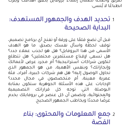
طريق واضحة لضمان إنشاء بروفايل يحقق أهدافك ويترك
انطباعًا لا يُنسى:
تحديد الهدف والجمهور المستهدف:
البداية الصحيحة
قبل أن تضع قلمًا على ورقة أو تفتح أي برنامج تصميم،
توقف لحظة واسأل نفسك بصدق: ما هو الهدف
الأسمى من هذا البروفايل؟ هل هو لجذب عملاء جدد؟
هل تسعى لإقناع مستثمرين محتملين؟ هل تتطلع
لتكوين شراكات استراتيجية؟ أم مجرد عرض لأعمالك
وإنجازاتك؟ وبنفس الأهمية، من هو الجمهور الذي
تحاول الوصول إليه؟ هل هم شركات كبيرة، أفراد، فئة
عمرية معينة، أم متخصصون في مجال محدد؟
الإجابات على هذه الأسئلة الجوهرية ستكون بمثابة
البوصلة التي توجه كل قراراتك التصميمية
والمحتوائية، وتضمن أن كل عنصر في بروفايلك يخدم
غرضًا محددًا ويخاطب الجمهور الصحيح.
جمع المعلومات والمحتوى: بناء
القصة