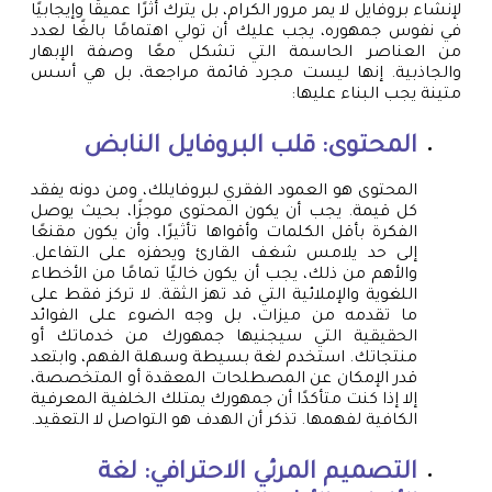
لإنشاء بروفايل لا يمر مرور الكرام، بل يترك أثرًا عميقًا وإيجابيًا
في نفوس جمهوره، يجب عليك أن تولي اهتمامًا بالغًا لعدد
من العناصر الحاسمة التي تشكل معًا وصفة الإبهار
والجاذبية. إنها ليست مجرد قائمة مراجعة، بل هي أسس
متينة يجب البناء عليها:
المحتوى: قلب البروفايل النابض
المحتوى هو العمود الفقري لبروفايلك، ومن دونه يفقد
كل قيمة. يجب أن يكون المحتوى موجزًا، بحيث يوصل
الفكرة بأقل الكلمات وأقواها تأثيرًا، وأن يكون مقنعًا
إلى حد يلامس شغف القارئ ويحفزه على التفاعل.
والأهم من ذلك، يجب أن يكون خاليًا تمامًا من الأخطاء
اللغوية والإملائية التي قد تهز الثقة. لا تركز فقط على
ما تقدمه من ميزات، بل وجه الضوء على الفوائد
الحقيقية التي سيجنيها جمهورك من خدماتك أو
منتجاتك. استخدم لغة بسيطة وسهلة الفهم، وابتعد
قدر الإمكان عن المصطلحات المعقدة أو المتخصصة،
إلا إذا كنت متأكدًا أن جمهورك يمتلك الخلفية المعرفية
الكافية لفهمها. تذكر أن الهدف هو التواصل لا التعقيد.
التصميم المرئي الاحترافي: لغة