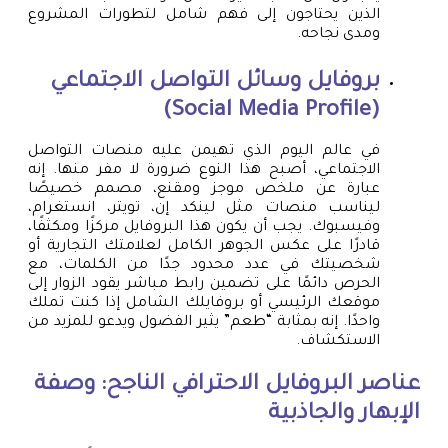
الذين يحتاجون إلى فهم شامل لتطورات المشروع
ومدى نجاحه.
بروفايل وسائل التواصل الاجتماعي
(Social Media Profile)
في عالم اليوم الذي تهيمن عليه منصات التواصل
الاجتماعي، أصبح هذا النوع ضرورة لا مفر منها. إنه
عبارة عن ملخص موجز ومقنع، مصمم خصيصًا
ليناسب منصات مثل لينكد إن، تويتر، انستغرام،
وفيسبوك. يجب أن يكون هذا البروفايل مركزًا ومكثفًا،
قادرًا على عكس الجوهر الكامل لعلامتك التجارية أو
شخصيتك في عدد محدود جدًا من الكلمات، مع
الحرص دائمًا على تضمين رابط مباشر يقود الزوار إلى
موقعك الرئيسي أو بروفايلك الشامل إذا كنت تملك
واحدًا. إنه بمثابة “طعم” يثير الفضول ويدعو للمزيد من
الاستكشاف.
عناصر البروفايل الاحترافي الناجح: وصفة
الإبهار والجاذبية