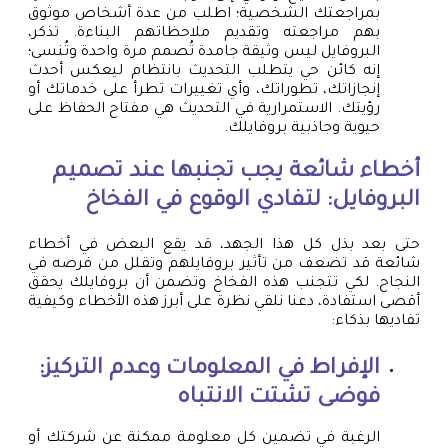
بمراجعتك الشخصية؛ اطلب من عدة أشخاص موثوق
بهم مراجعته وتقديم ملاحظاتهم البناءة. تذكر،
البروفايل ليس وثيقة جامدة تُصمم مرة واحدة وتُنسى؛
إنه كائن حي يتطلب التحديث بانتظام ليعكس أحدث
إنجازاتك، تطوراتك، وأي تغييرات تطرأ على خدماتك أو
رؤيتك. الاستمرارية في التحديث هي مفتاح الحفاظ على
حيوية وجاذبية بروفايلك.
أخطاء شائعة يجب تجنبها عند تصميم
البروفايل: لتفادي الوقوع في الفخاخ
حتى بعد بذل كل هذا الجهد، قد يقع البعض في أخطاء
شائعة قد تضعف من تأثير بروفايلهم وتقلل من فرصه في
النجاح. لكي تتجنب هذه الفخاخ وتضمن أن بروفايلك يحقق
أقصى استفادة، دعنا نلقي نظرة على أبرز هذه الأخطاء وكيفية
تفاديها بذكاء:
الإفراط في المعلومات وعدم التركيز:
فوضى تشتت الانتباه
الرغبة في تضمين كل معلومة ممكنة عن شركتك أو