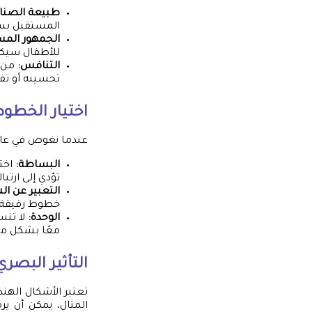
طبيعة الصناع
المستقبل بساط
الجمهور الم
للأطفال سيكون
التنافس:
من ا
تحسينه أو تفا
اختيار الخطوط
عندما نغوص في عال
البساطة:
اختر
تؤدي إلى ارتبا
التعبير عن ا
خطوط رقيقة يم
الوحدة:
لا تنس
معًا بشكل م
التأثير البص
تعتبر الأشكال الهن
المثال، يمكن أن ير