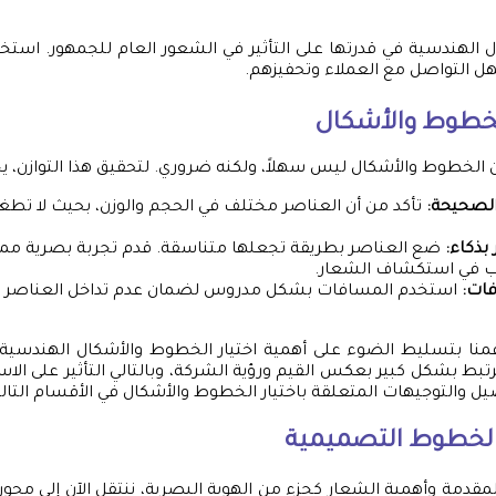
 الهندسية في قدرتها على التأثير في الشعور العام للجمهور. است
 التواصل مع العملاء وتحفيزهم.
الخطوط والأشكال
ين الخطوط والأشكال ليس سهلاً، ولكنه ضروري. لتحقيق هذا التوازن، 
 الصحيحة:
تأكد من أن العناصر مختلف في الحجم والوزن، بحيث لا تطغ
بذكاء:
ضع العناصر بطريقة تجعلها متناسقة. قدم تجربة بصرية مم
ب في استكشاف الشعار.
فات:
استخدم المسافات بشكل مدروس لضمان عدم تداخل العناصر الت
منا بتسليط الضوء على أهمية اختيار الخطوط والأشكال الهندسي
ط بشكل كبير بعكس القيم ورؤية الشركة، وبالتالي التأثير على الاست
ل والتوجيهات المتعلقة باختيار الخطوط والأشكال في الأقسام التالي
 الخطوط التصميمية
مقدمة وأهمية الشعار كجزء من الهوية البصرية، ننتقل الآن إلى محور