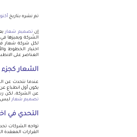
تم نشره بتاريخ
أكتوبر 9,
إن
تصميم شعار
الشَركة ويميزها في
لكل شركة شعار فر
اختيار الخطوط وا
العناصر على الانطب
الشعار كجزء ل
عندما نتحدث عن الهو
يكون أول انطباع عن 
عن الشركة، لكن ربم
تصميم شعار
ليس فق
التحدي في اخت
تواجه الشركات تحدي
القرارات المعقدة ال