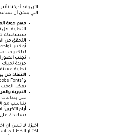
الآن وقد أدركنا تأ
التي يمكن أن تساعد
فهم هوية العل
التجارية. هل 
ستساعدك كما
التحقق من ال
أو كبير. توا
لذلك وجب مرا
تجنب الصور ا
فريدة تميزك 
تجارية معينة ل
الانتقاء من ب
بعض الوقت في
التجربة والمر
على بطاقات ال
يتناسب مع ال
آراء الآخرين:
لا
تساعدك على ت
أخيرًا، لا تنسَ أن 
اختيار الخط المناس