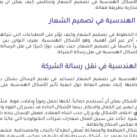
أشكال الهندسية في تصميم الشعار ونتناقش كيف يمكن أن يعز
تجارية بطريقة فعالة.
ل الهندسية في تصميم الشعار
ية الخطوط في تصميم الشعار وكيف تؤثر على الانطباعات التي تتركها ا
ب آخر غير أقل أهمية، وهو الأشكال الهندسية. يعرف التوازن بين
اً حاسماً في تصميم الشعار، حيث يلعب دورًا كبيرًا في نقل الرسالة 
لأشكال الهندسية في نقل رسالة الشركة.
الهندسية في نقل رسالة الشركة
الهندسية في تصميم الشعار لتساعد في تقديم الرسائل بشكل
فتها. إليك بعض النقاط حول كيفية تأثير الأشكال الهندسية على ا
لأشكال يمكن أن تُستخدم جمالياً، لكنها تحمل رموزاً ودلالات قوية. مثلًا
ليعبر عن الكمال والابتكار، بينما الأشكال الحادة قد تُشير إلى القوة 
:
اختلاف الأشكال يؤدي إلى جذب انتباه العملاء، فعقل الإنسان يتجه دائ
يزة. لنأخذ على سبيل المثال شعارات شركات التكنولوجيا التي غالبًا
 تعكس الابتكار والطاقة.
شكال المنظمة والمتماثلة تُعطي انطباعًا بالثبات والمصداقية. فشع
البًا ما يعتمد على أشكال مستطيلة أو دائرية قد تعكس الاستقرار وال