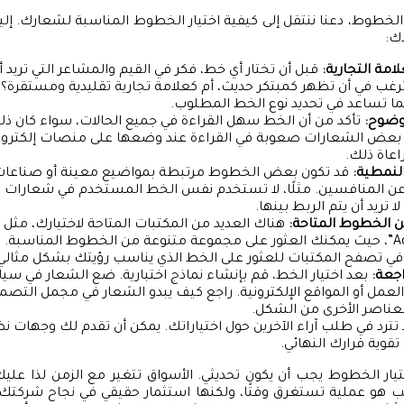
ثير الخطوط، دعنا ننتقل إلى كيفية اختيار الخطوط المناسبة لشعارك. 
ك:
امة التجارية:
قبل أن تختار أي خط، فكر في القيم والمشاعر التي تريد
ترغب في أن تظهر كمبتكر حديث، أم كعلامة تجارية تقليدية ومستقرة؟ ه
 تساعد في تحديد نوع الخط المطلوب.
وضوح:
تأكد من أن الخط سهل القراءة في جميع الحالات، سواء كان 
جه بعض الشعارات صعوبة في القراءة عند وضعها على منصات إلكترون
عاة ذلك.
لنمطية:
قد تكون بعض الخطوط مرتبطة بمواضيع معينة أو صناعا
عن المنافسين. مثلًا، لا تستخدم نفس الخط المستخدم في شعارات 
ا تريد أن يتم الربط بينها.
ين الخطوط المتاحة:
و”Adobe Fonts”، حيث يمكنك العثور على مجموعة متنوعة من الخطوط المناسبة
 تصفح المكتبات للعثور على الخط الذي يناسب رؤيتك بشكل مثالي
اجعة:
بعد اختيار الخط، قم بإنشاء نماذج اختبارية. ضع الشعار في سي
عمل أو المواقع الإلكترونية. راجع كيف يبدو الشعار في مجمل التصمي
عناصر الأخرى من الشكل.
 تترد في طلب آراء الآخرين حول اختياراتك. يمكن أن تقدم لك وجهات 
قوية قرارك النهائي.
اختيار الخطوط يجب أن يكون تحديثي. الأسواق تتغير مع الزمن لذا عليك
ب هو عملية تستغرق وقتًا، ولكنها استثمار حقيقي في نجاح شركتك.