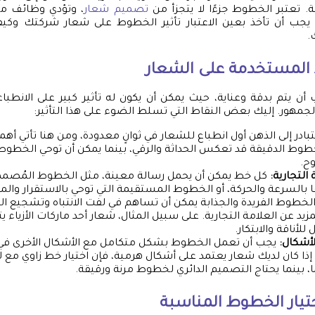
 تعتبر الخطوط جزءًا لا يتجزأ من
تصميم شعار
، وتؤدي وظائف مت
 يجب أن تأخذ بعين الاعتبار تأثير الخطوط على شعار شركتك وكيف
.
 المستخدمة على الشعار
 أن يتم بدقة وعناية، حيث يمكن أن يكون له تأثير كبير على الانطبا
الجمهور. إليك بعض النقاط التي تسلط الضوء على هذا التأثير:
بادر إلى الذهن أول انطباع للشعار في ثوانٍ معدودة، ومن هنا تأتي أه
خطوط الدقيقة قد تعكس الحداثة والرقي، بينما يمكن أن توحي الخطوط 
ح.
التجارية:
كل خط يمكن أن يحمل رسالة معينة، مثل الخطوط المُصمم
 بالسرعة والحركة، أو الخطوط المستقيمة التي توحي بالاستقرار والمو
لخطوط الفريدة والجذابة يمكن أن تساهم في لفت الانتباه وتشجيع ا
د عن العلامة التجارية. على سبيل المثال، شعار أحد ماركات الأزياء يت
لأناقة والابتكار.
لأشكال:
يجب أن تعمل الخطوط بشكل متكامل مع الأشكال الأخرى في 
 إذا كان لديك شعار يعتمد على أشكال هرمية، فإن اختيار خط زاوي مع
ًا، بينما يحتاج التصميم الدائري لخطوط مرنة ورقيقة.
ختيار الخطوط المناسبة