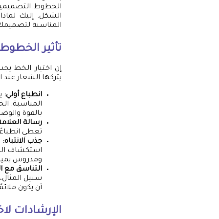
الخطوط التصميمية.
الشكل. إليك لماذا
المناسبة لتصميمك
تأثير الخطوط
إن اختيار الخط يجب
يتركها الشعار عند 
انطباع أولي:
يت
المناسبة. ال
بالقوة والوضو
رسالة العلامة 
تعطي انطباعًا
جذب الانتباه:
ا
استكشاف المزي
ومدروس يميل ل
التناسق مع ا
سبيل المثال،
أن يكون ملائم
الإرشادات لا