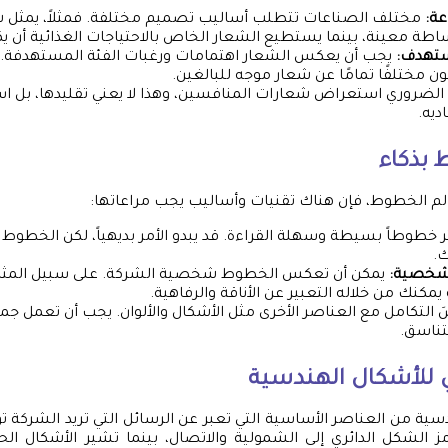
ة:
مختلف الصناعات تتطلب أساليب تصميم مختلفة. فمثلاً، يمثل ش
ة معينة، بينما يستطيع الشعار الخاص بالاحتياجات الغذائية أن يكو
ستهدف:
يجب أن يعكس الشعار اهتمامات ورغبات الفئة المستهدفة.
 مختلفًا تمامًا عن شعار موجه للبالغين.
لضروري استعراض شعارات المنافسين، وهذا لا يعني تقليدها، بل اس
ديه.
 بذكاء
م الخطوط، فإن هناك تقنيات وأساليب يجب مراعاتها:
 خطوطاً بسيطة وسهلة القراءة. قد يبدو الأمر بديهياً، لكن الخطوط 
ك.
لشخصية:
يمكن أن تعكس الخطوط شخصية الشركة. على سبيل المثال
كنك من خلاله التعبير عن الأناقة والرفاهية.
َ التكامل مع العناصر الأخرى مثل الأشكال والألوان. يجب أن تعمل جم
تناسق.
ري للأشكال الهندسية
دسية من العناصر الأساسية التي تعبر عن الرسائل التي تريد الشركة 
مز الشكل الدائري إلى الشمولية والاتصال، بينما تشير الأشكال الحاد