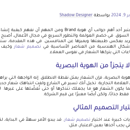
 2024
بواسطة
Shadow Designer
يعتبر أحد أهم جوانب أي هوية Brand ومن المهم أن نفه
 السوق. في خضم العولمة والتطور السريع في مجال الأعمال، أصبح 
يد يعكس طبيعتها ويميزها عن المنافسين. في هذه المقدمة، سن
لأشكال الهندسية من العناصر الأساسية في
تصميم شعار
وكيف ي
اعات التي يتركها الشعار في نفوس العملاء.
ا يتجزأ من الهوية البصرية
ية البصرية، فإن الشعار يمثل نقطة الانطلاق. إنه الواجهة التي يراها ا
العلامة التجارية. تخيل أنك تسير في الشارع ولفت انتباهك شعار جديد،
ا يكون الشعار هو ما يجعلك تتذكرها أو حتى تُفضّلها على غيرها. 
ط جذابًا، ولكن أيضًا معبرًا عن قيم الشركة.
يار التصميم المثالي
ات كبيرة عند اختيار
تصميم شعار
. قد يبدو الأمر سهلاً في البداية، 
تي يجب أخذها بعين الاعتبار، مثل: