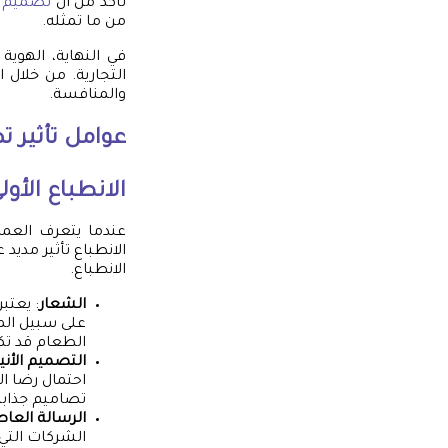
تأكد من أن
تصميم ه
من ما تمثله.
في النهاية، الهوي
التجارية. من خلال
والمنافسة.
عوامل تأثير
تص
الانطباع الأول
عندما يتعرف العملا
الانطباع تأثير مديد
الانطباع.
الشعار
: يعتب
على سبيل المث
الطعام قد تك
التصميم الأني
احتمال رضا ال
تصاميم جذابة
الرسالة العا
الشركات التي