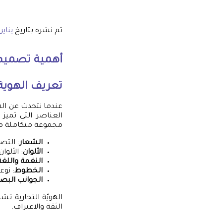
تم نشره بتاريخ
يناير 21, 025
أهمية
تصميم 
تعريف الهوية 
عندما نتحدث عن اله
العناصر التي تميز
مجموعة متكاملة من
الشعار
: التص
الألوان
: الألوا
النغمة واللغة
الخطوط
: نوع
الجوانب البصر
الهويّة التجارية ت
الثقة والاعتراف.