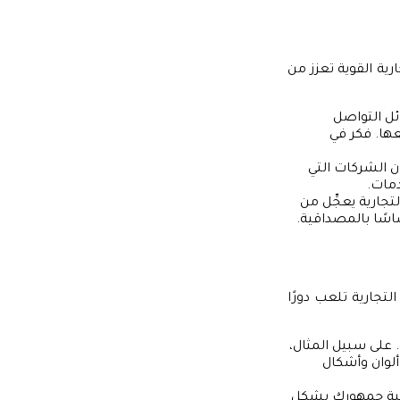
رية القوية تعزز من
ئل التواصل
عها. فكر في
ن الشركات التي
دمات.
جارية يعجِّل من
ساسًا بالمصداقية.
لتجارية تلعب دورًا
 على سبيل المثال،
ألوان وأشكال
اطبة جمهورك بشكل