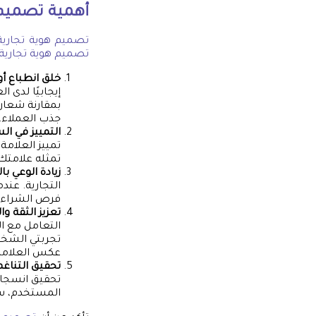
أهمية
تصميم 
تصميم هوية تجارية
تصميم هوية تجارية
خلق انطباع أ
إيجابيًا لدى 
بمقارنة شعاري
جذب العملاء.
التمييز في ال
تمييز العلامة
تمثله علامتك 
زيادة الوعي با
التجارية. عند
فرص الشراء و
تعزيز الثقة و
التعامل مع ا
تجربتي الشخصي
عكس العلامات
تحقيق التناغم
تحقيق انسجام 
المستخدم، سوا