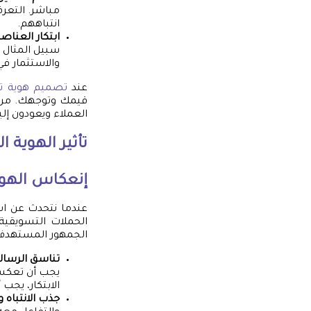
مباشر. التع
انتباههم.
ابتكار العناصر
سبيل المثال ش
والاستثمار في
عند
تصميم هوية تج
قيمك وتوجهك. من خل
العملاء ويعودون إليها
تأثير الهوية 
إنعكاس الهوي
عندما نتحدث عن استر
الحملات التسويقية
الجمهور المستهدف
تناسق الرسال
يجب أن تعكس ق
الابتكار، يجب
جذب الانتباه و