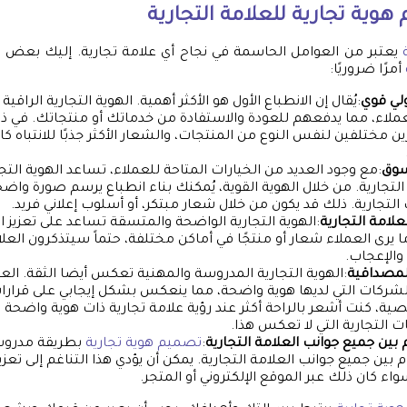
هوية تجارية
للعلامة التجارية
يعتبر من العوامل الحاسمة في نجاح أي علامة تجارية. إليك بعض ا
أمرًا ضروريًا:
ولي قوي
:يُقال إن الانطباع الأول هو الأكثر أهمية. الهوية التجارية الراقية 
العملاء، مما يدفعهم للعودة والاستفادة من خدماتك أو منتجاتك. في 
ن مختلفين لنفس النوع من المنتجات، والشعار الأكثر جذبًا للانتباه ك
سوق
:مع وجود العديد من الخيارات المتاحة للعملاء، تساعد الهوية التجا
 التجارية. من خلال الهوية القوية، يُمكنك بناء انطباع يرسم صورة واض
التجارية. ذلك قد يكون من خلال شعار مبتكر، أو أسلوب إعلاني فريد.
لعلامة التجارية
:الهوية التجارية الواضحة والمتسقة تساعد على تعزيز ا
ما يرى العملاء شعار أو منتجًا في أماكن مختلفة، حتماً سيتذكرون العل
الإعجاب.
المصداقية
:الهوية التجارية المدروسة والمهنية تعكس أيضا الثقة. العم
لشركات التي لديها هوية واضحة، مما ينعكس بشكل إيجابي على قرارا
ة، كنت أشعر بالراحة أكثر عند رؤية علامة تجارية ذات هوية واضحة و
 التجارية التي لا تعكس هذا.
 بين جميع جوانب العلامة التجارية
:
تصميم هوية تجارية
بطريقة مدروس
بين جميع جوانب العلامة التجارية. يمكن أن يؤدي هذا التناغم إلى تعزي
ء كان ذلك عبر الموقع الإلكتروني أو المتجر.