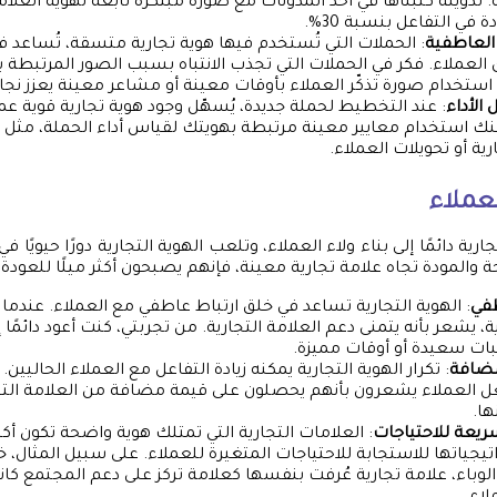
 تدوينة كتبناها في أحد المدونات مع صورة مبتكرة تابعة لهوية العلام
دة في التفاعل بنسبة 30%.
 العاطفية
: الحملات التي تُستخدم فيها هوية تجارية متسقة، تُساعد في 
العملاء. فكر في الحملات التي تجذب الانتباه بسبب الصور المرتبطة ب
استخدام صورة تذكّر العملاء بأوقات معينة أو مشاعر معينة يعزز نجاح
الأداء
: عند التخطيط لحملة جديدة، يُسهّل وجود هوية تجارية قوية عمل
كنك استخدام معايير معينة مرتبطة بهويتك لقياس أداء الحملة، مثل زي
رية أو تحويلات العملاء.
لعملاء
ية دائمًا إلى بناء ولاء العملاء، وتلعب الهوية التجارية دورًا حيويًا 
ة والمودة تجاه علامة تجارية معينة، فإنهم يصبحون أكثر ميلًا للعودة إ
طفي
: الهوية التجارية تساعد في خلق ارتباط عاطفي مع العملاء. عندما 
، يشعر بأنه يتمنى دعم العلامة التجارية. من تجربتي، كنت أعود دائمًا إ
بات سعيدة أو أوقات مميزة.
مضافة
: تكرار الهوية التجارية يمكنه زيادة التفاعل مع العملاء الحاليين.
 العملاء يشعرون بأنهم يحصلون على قيمة مضافة من العلامة التج
ها.
ريعة للاحتياجات
: العلامات التجارية التي تمتلك هوية واضحة تكون أكث
جياتها للاستجابة للاحتياجات المتغيرة للعملاء. على سبيل المثال، 
وباء، علامة تجارية عُرفت بنفسها كعلامة تركز على دعم المجتمع كانت 