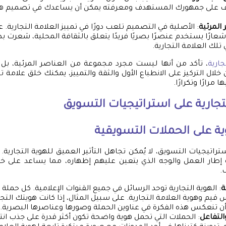
رف على جمهورك المستهدف ومعرفته يمكن أن يساعدك في تصميم هو
 المرئية
: الأصلية في التصميم تلعب دورًا في تمييز العلامة التجارية. 
عارًا يستخدم عنصرًا بصريًا فريدًا يتعلق بالثقافة المحلية، شعرت ب
 تلك العلامة التجارية.
ارية
، تأكد من أنها ليست مجرد مجموعة من العناصر المرئية، ب
ال التركيز على الانطباع الأول والثقة والتمييز، يمكنك خلق علامة 
 مرارًا وتكرارًا.
التجارية على استراتيجيات التسويق
ة على الحملات التسويقية
اتيجيات التسويق، لا يُمكن تجاهل التأثير العميق للهوية التجارية. 
 إطار العمل والوجه الذي يتعين عليهم إظهاره، مما يساعد على 
.
ة
: الهوية التجارية توحد الرسائل في جميع القنوات الإعلامية. كل حملة
يم وهوية العلامة التجارية. على سبيل المثال، إذا كانت هويتك التجاري
 أن تنعكس هذه الفكرة في عناوين الحملة وصورها وعناصرها البصرية.
التفاعل
: الحملات التي تحمل هوية واضحة تكون أكثر قدرة على جذب انت