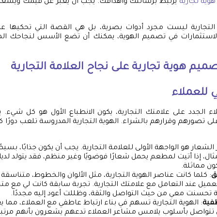
وية تجارية
يرتبط برسالتك وأهدافك. يجب أن يعبر عن قيمك ويشعر ا
ة التجارية ليست مجرد أدوات بصرية، بل هي القصة التي تحكيها
 الاستثمارات في تصميم الهوية، يمكنك أن تضع الأسس لنجاحك ا
ميم هوية تجارية
على نجاح العلامة التجارية
ي للعملاء
ء الجدد على علامتك التجارية، يكون الانطباع الأول هو كل شيء. 
 على تصورهم وقرارهم بالشراء. الهوية التجارية المدروسة تلعب دورًا ك
ر الشعار هو الواجهة الأولى للعلامة التجارية. يجب أن يكون جذابًا، بسيط
ال، إذا أتيت لمطعم يحمل شعارًا فوضويًا وغير منظم، فقد يتولد لديك
ون مماثلة.
ق
: كلما كانت عناصر الهوية التجارية، مثل الألوان والخطوط، متناسقة و
عميل عند التعامل مع علامتك التجارية. تجربة سابقة كانت لي مع متجر
 تحسنت معي من حيث التواصل والثقة، وظللت أعود إليه مجددًا.
طفية
: الهوية التجارية تسهم في بناء ارتباط عاطفي مع العملاء، مما يعزز
 تتواصل بأسلوب يلامس مشاعر العملاء تدعهم يشعرون بأنهم مرتب