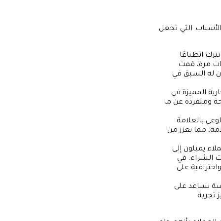
لأسباب التي تجعل
تترك انطباعًا
ذات مرة، قمت
ان له السبق في
رية المميزة في
حة ومتفردة عن ما
لوعي بالعلامة
امة، مما يعزز من
لاء يميلون إلى
ت الشراء. في
احترافية على
ة يساعد على
ز تجربة