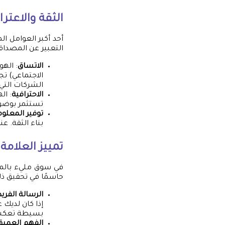
الثقة والاعترا
أحد أكبر العوامل ال
التعبير عن المصدا
الاتساق
: اله
الاجتماعي) تج
الشركات التي 
الاحترافية
: ال
تستثمر بوضوح 
توفير المعلوم
بناء الثقة. ع
تمييز العلامة
في سوق مليء بالمناف
حاسمًا في تحقيق ذل
الرسالة الفريد
إذا كان لديك 
بسيطة تعكس
الفهم العمي