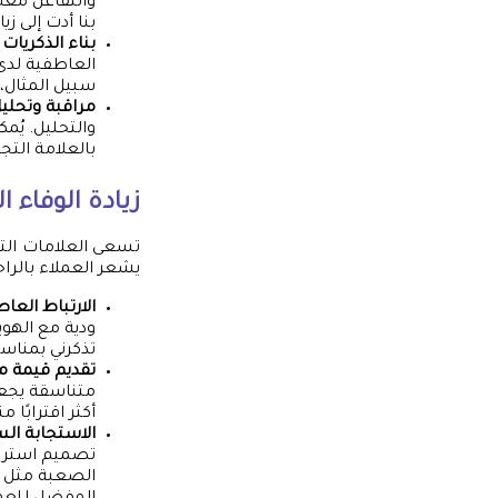
والتفاعل معه.
بنا أدت إلى زيا
بناء الذكريات
العاطفية لدى 
سبيل المثال، 
مراقبة وتحليل 
والتحليل. يُم
بالعلامة التجا
زيادة الوفاء ا
تسعى العلامات التجار
يشعر العملاء بالراح
الارتباط العا
ودية مع الهوية
تذكرني بمناس
تقديم قيمة 
متناسقة يجعل
أكثر اقترابًا من
الاستجابة الس
تصميم استراتي
الصعبة مثل ال