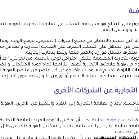
فية
مؤثرة في النجاح هو مدى ثقة العملاء في العلامة التجارية. الهوية التجا
قية وتؤسس الثقة.
وية التي تتسم بالاتساق في جميع القنوات (التسويق، موقع الويب، وسا
عل من السهل على العملاء التعرف على العلامة التجارية والتفاعل م
تتذكّرها بشكل فورى، والكثير منها يرتبط بتجارب إيجابية.
هوية التجارية المصممة بشكل احترافي توحي بالجدية. من تجربتي، أجد أ
في هوية علامتها التجارية تُظهر التزامها تجاه جودة المنتجات والخ
ات اللازمة
: تقديم معلومات واضحة عن كل عنصر من عناصر الهوية الت
ندما يعرف العملاء ما يمثله الشعار أو أي من الألوان، يصبحون أكثر إح
 التجارية عن الشركات الأخرى
سة، تحتاج العلامة التجارية إلى التفرد والتمييز عن الآخرين. الهوية ا
ك.
ة
:
تصميم هوية تجارية
يجب أن يعكس التوجه الفريد للعلامة التجارية.
علامة تجارية تركز على الاستدامة، يجب أن تعكس الهوية ذلك من خلال 
 الطبيعة.
ق للجمهور المستهدف
: يجب أن تكون الهوية التجارية قادرة على مخ