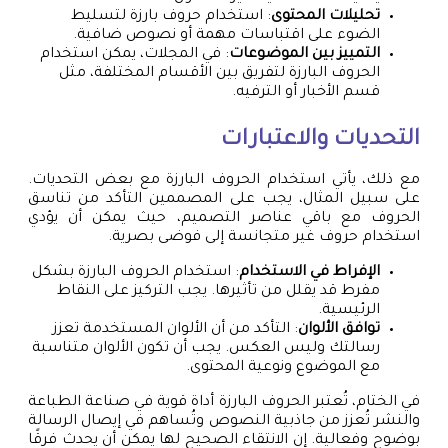
تحليلات المحتوى
: استخدام حروف بارزة لتسليط
الضوء على اقتباسات مهمة أو نصوص ضافية.
التمييز بين الموضوعات
: في المجلات، يمكن استخدام
الحروف البارزة لتفريق بين الأقسام المختلفة، مثل
قسم الأخبار أو الترفيه.
التحديات والاعتبارات
مع ذلك، يأتي استخدام الحروف البارزة مع بعض التحديات.
على سبيل المثال، يجب على المصممين التأكد من تناسق
الحروف مع باقي عناصر التصميم، حيث يمكن أن يؤدي
استخدام حروف غير متجانسة إلى فوضى بصرية.
الإفراط في الاستخدام
: استخدام الحروف البارزة بشكل
مفرط قد يقلل من تأثيرها. يجب التركيز على النقاط
الرئيسية.
توافق الألوان
: التأكد من أن الألوان المستخدمة تعزز
رسالتك وليس العكس. يجب أن تكون الألوان متناسبة
مع الموضوع ونوعية المحتوى.
في الختام، تُعتبر الحروف البارزة أداة قوية في صناعة الطباعة
والنشر تُعزز من جاذبية النصوص وتُساهم في إيصال الرسالة
بوضوح وفعالية. إن الانتقاء الصحيح لها يمكن أن يحدث فرقًا