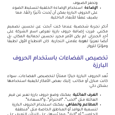
وتحفز الضيوف.
الإضاءة
: استخدام الإضاءة الخلفية لتسليط الضوء
على الحروف البارزة يمكن أن يُحدث تأثيرًا رائعًا، مما
يضيف عمقًا للأبعاد الداخلية.
أذكر تجربة شخصية عندما كنت أبحث عن تحسين تصميم
مكتبي. قررت إضافة حروف بارزة تعرض اسم الشركة على
أحد الجدران. لم يكن الأمر مجرد تحسين لجمالية المكان، بل
أيضًا تعزيزًا لهوية علامتي التجارية. كان الانطباع الأول لطيفًا
ومؤثرًا للزوار.
تخصيص الفضاءات باستخدام الحروف
البارزة
تُعد الحروف البارزة خيارًا ممتازًا لتخصيص الفضاءات، سواء
كانت منازل أو مكاتب. إليك بعض الأفكار لكيفية استخدامها
بشكل ذكي:
الغرف العائلية
: يمكنك وضع حروف بارزة تعبر عن قيم
العائلة مثل “الحب”، “الاحترام”، و”السعادة”.
المطاعم والمقاهي
: يمكنك استخدام الحروف البارزة
لتسمية النوافذ أو المناطق الخاصة مثل “منطقة
الجلوس” أو “البار”، مما يُسهل على الزبائن التعرف على