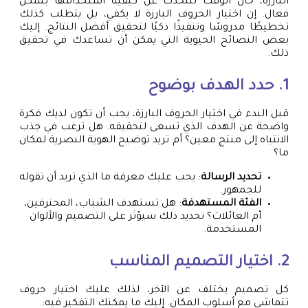
البارزة، حان الوقت للتحدث عن كيفية استخدامها بشكل
فعال. إن اختيار الحروف البارزة لا يكفي، بل يتطلب كذلك
تخطيطًا مدروسًا وتنفيذًا ذكيًا لتحقيق أفضل النتائج. إليك
بعض النصائح الحيوية التي يمكن أن تساعدك في تحقيق
ذلك.
1. حدد الهدف بوضوح
قبل البدء في اختيار الحروف البارزة، يجب أن تكون لديك فكرة
واضحة عن الهدف الذي تسعى لتحقيقه. هل ترغب في جذب
الانتباه إلى منتج معين؟ أم تريد توضيح الهوية البصرية لمكان
ما؟
تحديد الرسالة
: يجب عليك معرفة ما الذي تريد أن تقوله
للجمهور.
الفئة المستهدفة
: هل تستهدف الشباب، المحترفين،
أم العائلات؟ تحديد ذلك سيؤثر على التصميم والألوان
المستخدمة.
2. اختيار التصميم المناسب
كل تصميم يختلف عن الآخر، لذلك عليك اختيار حروف
تتماشى مع أسلوب المكان. إليك ما يمكنك التفكير فيه: