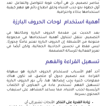
عناصر تصميم، بل هي أدوات قوية للتواصل والتفاعل. تعد
أول خطوة نحو جذب الانتباه وخلق انطباع دائم هو فهم كيفية
استخدامها بذكاء واحترافية.
أهمية استخدام لوح
ات الحروف البارزة
بعد الحديث عن مقدمة الحروف البارزة ومكانتها في
التصميم، ننتقل لنتناول أهمية استخدامها في مجموعة
متنوعة من الأنشطة. إن الحروف البارزة تعتبر عاملًا محوريًا،
ليس فقط في تحسين الجاذبية الجمالية، ولكن أيضًا في
تعزيز الفعالية للرسالة المصممة.
تسهيل القراءة والفهم
أحد أهم الأسباب لاستخدام الحروف البارزة هو سهولة
القراءة. عند تصميم جدول أو ملصق، قد تكون هناك
معلومات كثيرة يجب إيصالها. هنا، يأتي دور الحروف البارزة
لتسهيل الفهم. تُستخدم عادة في العناوين أو الكلمات
الرئيسية لجذب الانتباه، مما يساعد المشاهد على استيعاب
المحتوى بسرعة.
زيادة القدرة على التذكر
: الأبحاث تشير إلى أن