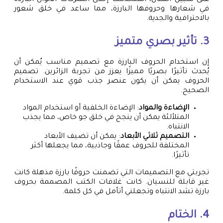
على سبيل المثال، استخدمت إحدى الشركات الألوان الباردة
في شعارها وحروفها البارزة، مما ساعد في خلق شعور
بالاحترافية والجدية.
3. تأثير بصري متميز
إن استخدام الحروف البارزة مع تصميم مناسب يُمكن أن
يُحدث تأثيرًا بصريًا مميزًا يعزز من تجربة الزائرين. تصميم
الحروف يمكن أن يكون عنصر جذب قوي عند الاستخدام
الصحيح.
الإضاءة والمواد
: الإضاءة الخلفية أو استخدام المواد
المتلألئة يمكن أن ينجح في خلق جو خاص، مما يجذب
الانتباه.
التصميم ثلاثي الأبعاد
: يمكن أن تضيف الأبعاد
المختلفة للحروف عمقًا وجاذبية، مما يجعلها أكثر
تأثيرًا.
تجربتي مع التصميمات التي تضمنت حروفًا بارزة مذهلة كانت
غير قابلة للنسيان. كانت غلافات الكتب المصممة بحروف
بارزة تشد الانتباه وتجعلني أتأمل في كل كلمة.
4. الختام