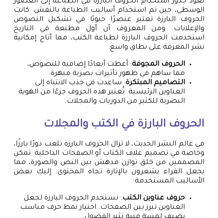
تعود جذور استخدام الحروف البارزة في الطباعة إلى العصور
الوسطى، حين تم استخدام أساليب الطباعة بالنقش. كانت
الحروف البارزة تعتبر عنصرًا حيويًا في تشكيل النصوص
والإعلانات. ومن المعروف أن أول مطبعة في التاريخ
استخدمت الحروف البارزة لطباعة الكتب، مما أتاح إمكانية
نشر المعرفة على نطاق واسع.
الحروف المجوفة
: أعطت أبعادًا إضافية للنصوص،
مما ساهم في ظهور تأثيرات بصرية مبهرة.
التصاميم المبتكرة
: ساعدت في جذب الانتباه إلى
العناوين الرئيسية. تُعتبر هذه الحروف جزءًا من الهوية
البصرية للكثير من الدوريات والمجلات.
الحروف البارزة في الكتب والمجلات
في عالم النشر الحديث، لا تزال الحروف البارزة تلعب دورًا بارزًا،
وخاصة في تصميم غلاف الكتاب أو الصفحات الداخلية. تمكن
المصممين من خلق توازن مدهش بين النص والصورة، مما
يجعل القراء يشعرون بالإثارة تجاه المحتوى. إليك بعض
الأساليب المستخدمة:
حروف عناوين الكتب
: تستخدم الحروف البارزة لجعل
العناوين تبرز بين الصفحات. اختيار نمط حرف مناسب
يضيف لمسة فنية تثير الفضول.