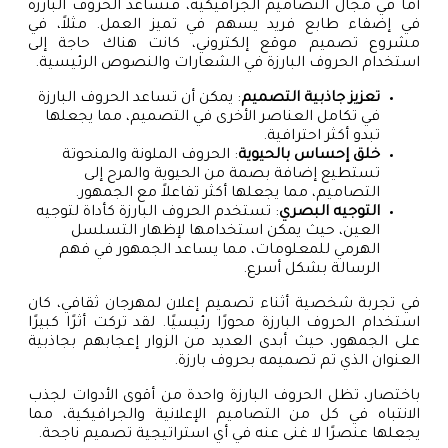
أما في مجال التصاميم الجرافيكية، فتساعد الحروف البارزة
في إضفاء طابع فريد يسهم في تميز العمل. مثلاً، في
مشروع تصميم موقع إلكتروني، كانت هناك حاجة إلى
استخدام الحروف البارزة في الشعارات والنصوص الرئيسية.
تعزيز جاذبية التصميم
: يمكن أن تساعد الحروف البارزة
في تكامل العناصر الأخرى في التصميم، مما يجعلها
تبدو أكثر احترافية.
خلق إحساس بالحيوية
: الحروف الملونة والمنحوتة
تستطيع إضافة بصمة من الحيوية والمرح إلى
التصاميم، مما يجعلها أكثر تفاعلاً مع الجمهور.
التوجيه البصري
: تستخدم الحروف البارزة كأداة لتوجيه
العين، حيث يمكن استخدامها لإظهار التسلسل
الهرمي للمعلومات، مما يساعد الجمهور في فهم
الرسالة بشكل أسرع.
في تجربة شخصية أثناء تصميم إعلان لمهرجان ثقافي، كان
استخدام الحروف البارزة محورًا رئيسيًا. لقد تركت أثرًا كبيرًا
على الجمهور، حيث أبدى العديد من الزوار إعجابهم بجاذبية
العنوان الذي تم تصميمه بحروف بارزة.
باختصار، تظل الحروف البارزة واحدة من أقوى الأدوات لجذب
الانتباه في كل من التصاميم الإعلانية والجرافيكية، مما
يجعلها عنصرًا لا غنى عنه في أي استراتيجية تصميم ناجحة.