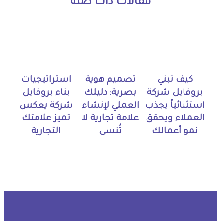
مقالات ذات صلة
كيف تبني
تصميم هوية
استراتيجيات
بروفايل شركة
بصرية: دليلك
بناء بروفايل
استثنائياً يجذب
العملي لإنشاء
شركة يعكس
العملاء ويحقق
علامة تجارية لا
تميز علامتك
نمو أعمالك
تُنسى
التجارية