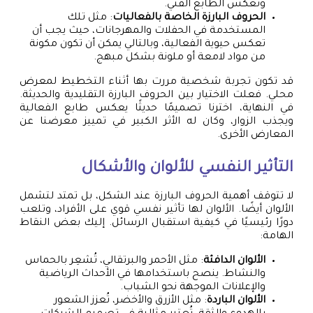
وتعكس الطابع الفني.
الحروف البارزة الخاصة بالفعاليات
: مثل تلك
المستخدمة في الحفلات والمهرجانات، حيث يجب أن
تعكس حيوية الفعالية، وبالتالي يمكن أن تكون مكونة
من مواد لامعة أو ملونة بشكل مبهج.
قد تكون تجربة شخصية مررت بها أثناء التخطيط لمعرض
محلي. فعلت الاختيار بين الحروف البارزة التقليدية والحديثة.
في النهاية، اخترنا تصميمًا حديثًا يعكس طابع الفعالية
ويجذب الزوار، وكان له الأثر الكبير في تمييز معرضنا عن
المعارض الأخرى.
التأثير النفسي للألوان والأشكال
لا تتوقف أهمية الحروف البارزة عند الشكل، بل تمتد لتشمل
الألوان أيضًا. الألوان لها تأثير نفسي قوي على الأفراد، وتلعب
دورًا رئيسيًا في كيفية استقبال الرسائل. إليك بعض النقاط
الهامة:
الألوان الدافئة
: مثل الأحمر والبرتقالي، تُشعِر بالحماس
والنشاط. ينصح باستخدامها في الأحداث الرياضية
والإعلانات الموجهة نحو الشباب.
الألوان الباردة
: مثل الأزرق والأخضر، تُعزز الشعور