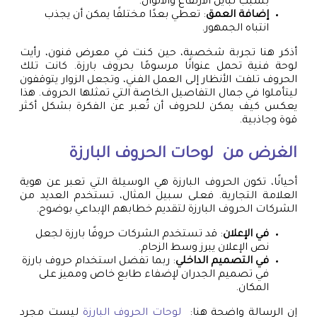
بسبب تباين الارتفاع والألوان.
إضافة العمق
: تعطي بعدًا مختلفًا يمكن أن يجذب
انتباه الجمهور.
أذكر هنا تجربة شخصية، حين كنت في معرض فنون، رأيت
لوحة فنية تحمل عنوانًا مرسومًا بحروف بارزة. كانت تلك
الحروف تلفت الأنظار إلى العمل الفني، وتجعل الزوار يتوقفون
ليتأملوا في جمال التفاصيل الخاصة التي تمثلها الحروف. هذا
يعكس كيف يمكن للحروف أن تُعبر عن الفكرة بشكل أكثر
قوة وجاذبية.
الغرض من
لوحات الحروف البارزة
أحيانًا، تكون الحروف البارزة هي الوسيلة التي تعبر عن هوية
العلامة التجارية. فعلى سبيل المثال، تستخدم العديد من
الشركات الحروف البارزة لتقديم خطابهم الإبداعي بوضوح.
في الإعلان
: قد تستخدم الشركات حروفًا بارزة لجعل
نص الإعلان يبرز وسط الزحام.
في التصميم الداخلي
: ربما تفضل استخدام حروف بارزة
في تصميم الجدران لإضفاء طابع خاص ومميز على
المكان.
إن الرسالة واضحة هنا:
لوحات الحروف البارزة
ليست مجرد