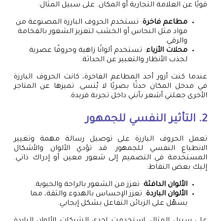
قويًا عن العلامة التجارية أو المكان. على سبيل المثال:
مطاعم فاخرة
: تستخدم الحروف البارزة المصنوعة من
مواد مثل النحاس أو الخشب لتعزيز الشعور بالفخامة
والرقي.
محلات الأزياء
: تستخدم ألوانًا زاهية وحروفًا عصرية
لجذب الأنظار والتعبير عن الحداثة.
عندما كنت أزور أحد المطاعم الفاخرة، كانت الحروف البارزة
في مدخل المكان حدثًا بصريًا لا يُنسى. تميزها عن المتاجر
الأخرى جعلني أشعر بأنني داخل تجربة فريدة.
2. التأثير النفسي للجمهور
تعمل الحروف البارزة على توصيل رسالة مهمة وتغيير
الانطباع النفسي للجمهور. قد تؤدي الألوان والأشكال
المستخدمة في التصميم إلى شعور معين أو إدراك ذاتي.
إليك بعض النقاط:
الألوان الدافئة
: تعزز من الشعور بالراحة والحيوية.
الألوان الباردة
: تعزز الإحساس بالهدوء والثقة، مما
يسهّل على الزبائن التفاعل بشكل إيجابي.