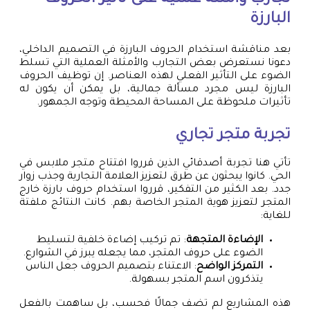
البارزة
بعد مناقشة استخدام الحروف البارزة في التصميم الداخلي،
دعونا نستعرض بعض التجارب والأمثلة العملية التي تسلط
الضوء على التأثير الفعلي لهذه العناصر. إن توظيف الحروف
البارزة ليس مجرد مسألة جمالية، بل يمكن أن يكون له
تأثيرات ملحوظة على المساحة المحيطة وتوجه الجمهور.
تجربة متجر تجاري
تأتي هنا تجربة أصدقائي الذين قرروا افتتاح متجر ملابس في
الحي. كانوا يبحثون عن طرق لتعزيز العلامة التجارية وجذب زوار
جدد. بعد الكثير من التفكير، قرروا استخدام حروف بارزة خارج
المتجر لتعزيز هوية المتجر الخاصة بهم. كانت النتائج ملفتة
للغاية:
الإضاءة المتجهة
: تم تركيب إضاءة خلفية لتسليط
الضوء على حروف المتجر، مما يجعله يبرز في الشوارع.
التمركز الواضح
: الاعتناء بتصميم الحروف جعل الناس
يتذكرون اسم المتجر بسهولة.
هذه المشاريع لم تضف جمالًا فحسب، بل ساهمت بالفعل