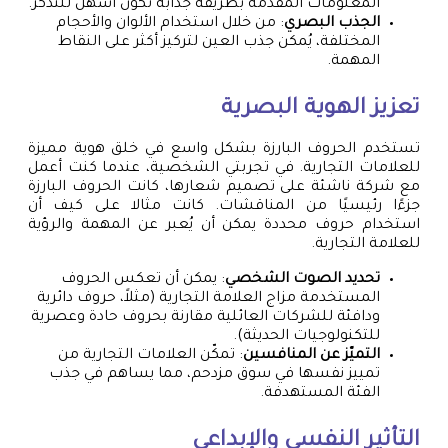
المعلومات المقدمة بطريقة جذابة تكون أسهل للتذكر.
الجذب البصري
: من خلال استخدام الألوان والأحجام
المختلفة، يُمكن جذب العين لتركيز أكثر على النقاط
المهمة.
تعزيز الهوية البصرية
تستخدم الحروف البارزة بشكل واسع في خلق هوية مميزة
للعلامات التجارية. في تجربتي الشخصية، عندما كنت أعمل
مع شركة ناشئة على تصميم شعارها، كانت الحروف البارزة
جزءًا رئيسيًا من المناقشات. كانت مثالا على كيف أن
استخدام حروف محددة يمكن أن يُعبر عن المهمة والرؤية
للعلامة التجارية.
تحديد الصوت الشخصي
: يمكن أن تعكس الحروف
المستخدمة مزاج العلامة التجارية (مثلاً، حروف دائرية
ودافئة للشركات العائلية مقارنة بحروف حادة وعصرية
للتكنولوجيات الحديثة).
التميّز عن المنافسين
: تمكّن العلامات التجارية من
تمييز نفسها في سوق مزدحم، مما يساهم في جذب
الفئة المستهدفة.
التأثير النفسي والإبداعي