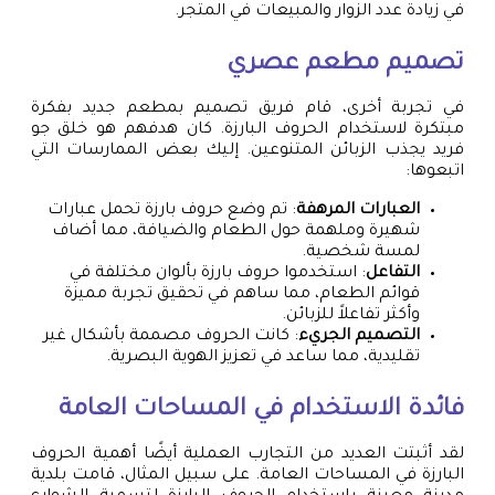
في زيادة عدد الزوار والمبيعات في المتجر.
تصميم مطعم عصري
في تجربة أخرى، قام فريق تصميم بمطعم جديد بفكرة
مبتكرة لاستخدام الحروف البارزة. كان هدفهم هو خلق جو
فريد يجذب الزبائن المتنوعين. إليك بعض الممارسات التي
اتبعوها:
العبارات المرهفة
: تم وضع حروف بارزة تحمل عبارات
شهيرة وملهمة حول الطعام والضيافة، مما أضاف
لمسة شخصية.
التفاعل
: استخدموا حروف بارزة بألوان مختلفة في
قوائم الطعام، مما ساهم في تحقيق تجربة مميزة
وأكثر تفاعلاً للزبائن.
التصميم الجريء
: كانت الحروف مصممة بأشكال غير
تقليدية، مما ساعد في تعزيز الهوية البصرية.
فائدة الاستخدام في المساحات العامة
لقد أثبتت العديد من التجارب العملية أيضًا أهمية الحروف
البارزة في المساحات العامة. على سبيل المثال، قامت بلدية