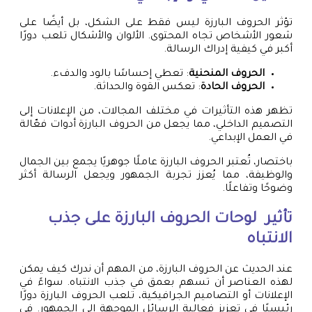
تؤثر الحروف البارزة ليس فقط على الشكل، بل أيضًا على
شعور الأشخاص تجاه المحتوى. الألوان والأشكال تلعب دورًا
أكبر في كيفية إدراك الرسالة.
الحروف المنحنية
: تعطي إحساسًا بالود والدفء.
الحروف الحادة
: تعكس القوة والحداثة.
تظهر هذه التأثيرات في مختلف المجالات، من الإعلانات إلى
التصميم الداخلي، مما يجعل من الحروف البارزة أدوات فعّالة
في العمل الإبداعي.
باختصار، تُعتبر الحروف البارزة عاملًا جوهريًا يجمع بين الجمال
والوظيفة، مما يُعزز تجربة الجمهور ويجعل الرسالة أكثر
وضوحًا وتفاعلًا.
تأثير
لوحات الحروف البارزة
على جذب
الانتباه
عند الحديث عن الحروف البارزة، من المهم أن ندرك كيف يمكن
لهذه العناصر أن تسهم بعمق في جذب الانتباه. سواءً في
الإعلانات أو التصاميم الجرافيكية، تلعب الحروف البارزة دورًا
رئيسيًا في تعزيز فعالية الرسائل الموجهة إلى الجمهور. في