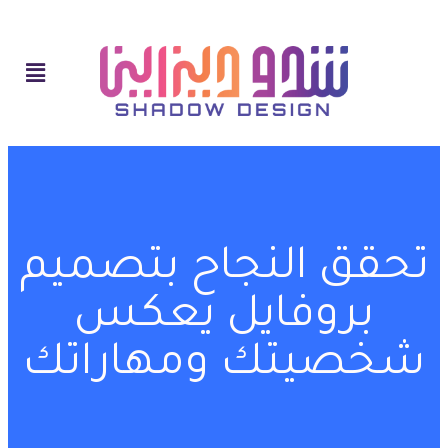
تحقق النجاح بتصميم
بروفايل يعكس
شخصيتك ومهاراتك