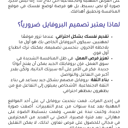
على الفرص المهنية والاجتماعية التي تتاح لك. إنه ليس مجرد
صورة أو نص بسيط، بل هو فرصة لوضع نفسك في موقع
المنافسة وتحقيق أهدافك.
لماذا يعتبر تصميم البروفايل ضرورياً؟
تقديم نفسك بشكل احترافي
: عندما تزور موقعًا
لمهنيين، سيكون البروفايل الخاص بك هو أول ما
يلاحظه الآخرون. بتحسين تصميمه، يمكنك ترك انطباع
أول قوي.
تعزيز فرص العمل
: في ظل المنافسة الشديدة في
سوق العمل، فإن بروفايلك الجيد يمكن أن يفتح أبوابًا
جديدة. فكر في الأمر على أنه سيرتك الذاتية، ولكن بقدر
أكبر من التفاعل والتواصل.
بناء الثقة
: بروفايل مصمم بشكل جيد يساعد في بناء
الثقة الاجتماعية. الأشخاص يميلون إلى التفاعل مع من
يظهرون بمظهر احترافي.
في إحدى المرات، قمت بتحديث بروفايل لي على أحد المواقع
المهنية بعد عدة سنوات من عدم التغييرات. أضفت صورة
جديدة، وكتبت نبذة عن نفسي، وقمت بتسليط الضوء على
مهاراتي. بعد فترة قصيرة، اتصل بي العديد من المحترفين
في مجالي للحصول على فرص تعاون. لذلك، لا يمكن التقليل