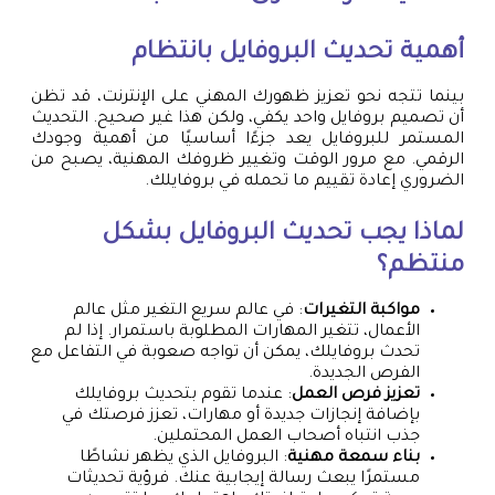
أهمية تحديث البروفايل بانتظام
بينما تتجه نحو تعزيز ظهورك المهني على الإنترنت، قد تظن
أن تصميم بروفايل واحد يكفي، ولكن هذا غير صحيح. التحديث
المستمر للبروفايل يعد جزءًا أساسيًا من أهمية وجودك
الرقمي. مع مرور الوقت وتغيير ظروفك المهنية، يصبح من
الضروري إعادة تقييم ما تحمله في بروفايلك.
لماذا يجب تحديث البروفايل بشكل
منتظم؟
مواكبة التغيرات
: في عالم سريع التغير مثل عالم
الأعمال، تتغير المهارات المطلوبة باستمرار. إذا لم
تحدث بروفايلك، يمكن أن تواجه صعوبة في التفاعل مع
الفرص الجديدة.
تعزيز فرص العمل
: عندما تقوم بتحديث بروفايلك
بإضافة إنجازات جديدة أو مهارات، تعزز فرصتك في
جذب انتباه أصحاب العمل المحتملين.
بناء سمعة مهنية
: البروفايل الذي يظهر نشاطًا
مستمرًا يبعث رسالة إيجابية عنك. فرؤية تحديثات