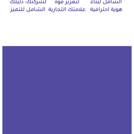
الشامل لبناء
لتعزيز قوة
لشركتك: دليلك
هوية احترافية
علامتك التجارية
الشامل للتميز