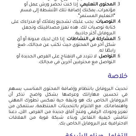
المحتوى التعليمي
: إذا كنت تحضر ورش عمل أو
مؤتمرات، يمكنك إضافة تلك الأنشطة إلى قسم
“التعليم المستمر”.
التوصيات
: يجب عليك تشجيع زملائك أو مدراءك على
كتابة توصيات لك. هذه تعزز مصداقيتك وتجعل
البروفايل أكثر جاذبية.
المشاركة في النشاطات
: إذا كان لديك مدونة أو أي
شكل آخر من المحتوى حيث تكتب عن مجالك، ضع
رابطًا له.
التواصل
: لا تتردد في الانفتاح على الفرص الجديدة أو
التواصل مع محترفين آخرين في مجالك.
خلاصة
تحديث البروفايل بانتظام وإضافة المحتوى المناسب يسهم
في تحسين مهاراتك وعرضها بشكل واضح. تذكر أن
البروفايل الخاص بك هو وثيقة حية تعكس تطورك المهني
واهتماماتك. مع الالتزام بالتحديثات المنتظمة، ستتمكن من
تعزيز وجودك الرقمي وفتح آفاق جديدة من الفرص. الآن، دعنا
نناقش كيفية التفاعل وبناء شبكة قوية من العلاقات
الاحترافية عبر البروفايل الخاص بك.