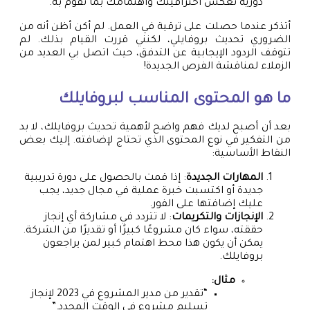
دورية تعكس احترافيتك واهتمامك بما تقوم به.
أتذكر عندما حصلت على ترقية في العمل. لم أكن أظن أنه من
الضروري تحديث بروفايلي، لكنني قررت القيام بذلك. لم
تتوقف الردود الإيجابية عن التدفق، حيث اتصل بي العديد من
الزملاء لمناقشة الفرص الجديدة!
ما هو المحتوى المناسب لبروفايلك
بعد أن أصبح لديك فهم واضح لأهمية تحديث بروفايلك، لا بد
من التفكير في نوع المحتوى الذي تحتاج لإضافته. إليك بعض
النقاط الأساسية:
المهارات الجديدة
: إذا قمت بالحصول على دورة تدريبية
جديدة أو اكتسبت خبرة عملية في مجال جديد، يجب
عليك إضافتها على الفور.
الإنجازات والتكريمات
: لا تتردد في مشاركة أي إنجاز
حققته، سواء كان مشروعًا كبيرًا أو تقديرًا من الشركة.
يمكن أن يكون هذا محط اهتمام كبير لمن يراجعون
بروفايلك.
مثال:
“تقدير من مدير المشروع في 2023 لإنجاز
تسليم مشروع في الوقت المحدد.”