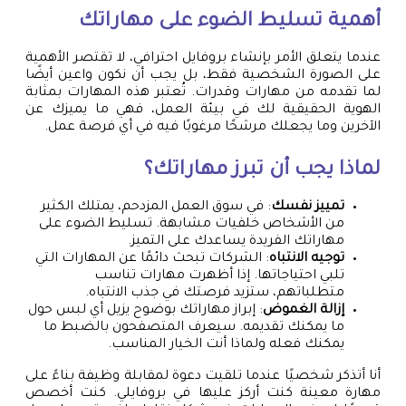
أهمية تسليط الضوء على مهاراتك
عندما يتعلق الأمر بإنشاء بروفايل احترافي، لا تقتصر الأهمية
على الصورة الشخصية فقط، بل يجب أن نكون واعين أيضًا
لما تقدمه من مهارات وقدرات. تُعتبر هذه المهارات بمثابة
الهوية الحقيقية لك في بيئة العمل، فهي ما يميزك عن
الآخرين وما يجعلك مرشحًا مرغوبًا فيه في أي فرصة عمل.
لماذا يجب أن تبرز مهاراتك؟
تمييز نفسك
: في سوق العمل المزدحم، يمتلك الكثير
من الأشخاص خلفيات مشابهة. تسليط الضوء على
مهاراتك الفريدة يساعدك على التميز.
توجيه الانتباه
: الشركات تبحث دائمًا عن المهارات التي
تلبي احتياجاتها. إذا أظهرت مهارات تناسب
متطلباتهم، ستزيد فرصتك في جذب الانتباه.
إزالة الغموض
: إبراز مهاراتك بوضوح يزيل أي لبس حول
ما يمكنك تقديمه. سيعرف المتصفحون بالضبط ما
يمكنك فعله ولماذا أنت الخيار المناسب.
أنا أتذكر شخصيًا عندما تلقيت دعوة لمقابلة وظيفة بناءً على
مهارة معينة كنت أركز عليها في بروفايلي. كنت أخصص