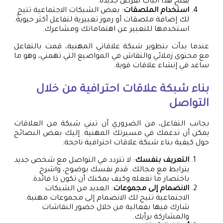
يفتح هذا الباب لفرص جديدة.
استخدام الملصقات
: بعض الشبكات الاجتماعية تتيح
لك إضافة ملصقات أو رموز تعبيرية لتفاعل أكثر حيويةً.
استخدمها للتعبير عن اهتماماتك ومشاعرك.
عندما بدأت بتطوير شبكة علاقاتي المهنية، قمت بالتفاعل
مع محتوى زملائي والنقاش في المواضيع التي تهمني، وهو ما
ساعد في إنشاء علاقات قوية.
بناء شبكة علاقات احترافية من خلال
التواصل
بجانب التفاعل، من الضروري أن تبني شبكة من العلاقات
يمكن أن تدعمك في مسيرتك المهنية. إليك بعض النصائح
حول كيفية بناء شبكة علاقات احترافية ناجحة:
التعريف بنفسك
: لا تتردد في التواصل مع شخص جديد
يترابط مع مجالك. قدم نفسك بوضوح، واشرح
باختصار ما تفعله وكيف يمكنك أن تكون ذا فائدة.
الانضمام إلى مجموعات
: العديد من الشبكات
الاجتماعية تتيح لك الانضمام إلى مجموعات مهنية.
شارك فيها بفعالية من خلال حضور النقاشات
والمشاركة برأيك.