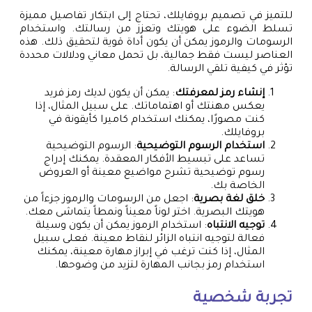
للتميز في تصميم بروفايلك، تحتاج إلى ابتكار تفاصيل مميزة
تسلط الضوء على هويتك وتعزز من رسالتك. واستخدام
الرسومات والرموز يمكن أن يكون أداة قوية لتحقيق ذلك. هذه
العناصر ليست فقط جمالية، بل تحمل معاني ودلالات محددة
تؤثر في كيفية تلقي الرسالة.
إنشاء رمز لمعرفتك
: يمكن أن يكون لديك رمز فريد
يعكس مهنتك أو اهتماماتك. على سبيل المثال، إذا
كنت مصورًا، يمكنك استخدام كاميرا كأيقونة في
بروفايلك.
استخدام الرسوم التوضيحية
: الرسوم التوضيحية
تساعد على تبسيط الأفكار المعقدة. يمكنك إدراج
رسوم توضيحية تشرح مواضيع معينة أو العروض
الخاصة بك.
خلق لغة بصرية
: اجعل من الرسومات والرموز جزءاً من
هويتك البصرية. اختر لوناً معيناً ونمطاً يتماشى معك.
توجيه الانتباه
: استخدام الرموز يمكن أن يكون وسيلة
فعالة لتوجيه انتباه الزائر لنقاط معينة. فعلى سبيل
المثال، إذا كنت ترغب في إبراز مهارة معينة، يمكنك
استخدام رمز بجانب المهارة لتزيد من وضوحها.
تجربة شخصية