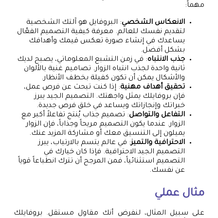
مهماً:
الانعكاس الشخصي
: البروفايل هو آلتك الشخصية
لتقديم نفسك للعالم. معرفة كيفية التصميم الفعّال
يساعدك في إنشاء صورة تعكس قيمك وأهدافك
بشكل أفضل.
جذب الانتباه
: في زمن التشبع المعلوماتي، يصبح لديك
ثانية واحدة لجذب انتباه الزوار. تصاميم غنية بالألوان
والأشكال يمكن أن تكون كفيلة بخطف الأنظار.
تحقيق أهداف مهنية
: إذا كنت تبحث عن فرص عمل،
فإن بروفايلك يمثل واجهتك. التصميم الجيد يبرز
خبراتك وإنجازاتك ويساعد في خلق فرص جديدة.
التفاعل والتواصل
: تصميم جذاب يُنتج تفاعلاً أكبر مع
الزوار. عندما يكون التصميم مريحاً وجذاباً، فإن الزوار
يميلون إلى التنسيق معك أو مشاركة المزيد عنك.
الاحترافية والتميز
: في عالم يتسم بالارتياب، يبرز
التصميم الجيد الاحترافية. فإذا كان خيارك في
التصميم استثنائياً، فمن المرجح أن تترك انطباعاً قوياً
عن نفسك.
مثال عملي
على سبيل المثال، لنفرض أنك مقاول مستقل. بروفايلك