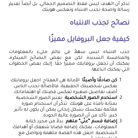
تذكر أن الهدف ليس فقط التصميم الجمالي، بل أيضاً تقديم
رسالة واضحة تجذب الانتباه وتعكس هويتك.
نصائح لجذب الانتباه
كيفية جعل البروفايل مميزًا
جذب الانتباه ليس سهلاً في عالم مليء بالمعلومات
والمنافسة الشديدة. لكن مع بعض النصائح المبتكرة،
يمكنك أن تجعل بروفايلك مميزًا حقًا. إليك بعض الخطوات
التي يمكنك اتباعها:
كن صادقًا وأصيلًا
: الأمانة هي المفتاح. اجعل بروفايلك
يعكس شخصيتك الحقيقية، فالأصالة تجذب الناس.
أضف تفاصيل صغيرة تعكس قصتك أو اهتماماتك.
استخدم الصور الشخصية
: تعتبر الصور الشخصية
بمثابة نافذة على هويتك. تذكّر أن استخدام صورة
ملائمة تعكسك بشكل إيجابي يمكن أن يكون له تأثير
كبير. تأكد من أن الصورة عالية الجودة.
إضافة قسم “عنّي” ملهم
: بدلاً من مجرد كتابة
المعلومات، يمكنك إضافة قضايا شغفك أو أهدافك
الشخصية. اجعل هذه القصة ملهمة وتواصل مع