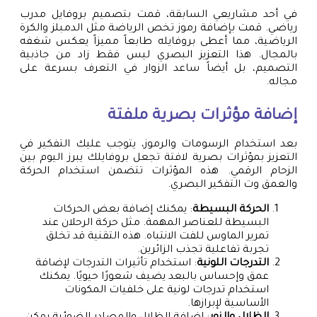
في أحد مشاريعي السابقة، قمت بتصميم بروفايل مدرب
رياضي. قمت بإضافة رموز تخص الرياضة مثل الدمبلز والكرة
الرياضية، مما أعطى بروفايله طابعاً مميزاً يعكس شغفه
بالمجال. هذا التعزيز البصري ليس فقط زاد من جاذبية
التصميم، بل أيضاً ساعد الزوار في التعرف بسرعة على
مجاله.
إضافة مؤثرات بصرية ملفتة
بعد استخدام الرسومات والرموز، يتوجب عليك التفكير في
التعزيز بمؤثرات بصرية لافتة تجعل بروفايلك يبرز اليوم بين
الزحام الرقمي. هذه المؤثرات تتضمن استخدام الحركة
والعمق وت التفكير البصري.
الحركة البسيطة
: يمكنك إضافة بعض الحركات
البسيطة للعناصر المهمة. مثل حركة الرحلان عند
تمرير الماوس للفت الانتباه. هذه التقنية قد تخلق
تجربة تفاعلية تجذب الزائرين.
التدرجات اللونية
: استخدام تأثيرات التدرجات لإضافة
عمق وإحساس بالبعد يضيف شعورًا حيويًا. يمكنك
استخدام تدرجات لونية على خلفيات المكونات
الأساسية لإبرازها.