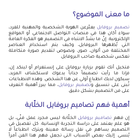
ما معنى الموضوع؟
تصميم بروفايل
يعبّرعن الهوية الشخصية والمهنية للفرد،
سواء أكان هذا في منصات التواصل الاجتماعي أو المواقع
الإلكترونية. إنّ ما يشدّ الانتباه في التصميم هو الفكرة العامة
التي يُظهرها البروفايل، وكيف يتم استخدام العناصر
المختلفة من ألوان، صور، ونصوص لتقديم صورة متكاملة
تعكس شخصية صاحب البروفايل.
فتخيل أنك تقوم بزيارة بروفايل على إنستغرام أو لينكد إن،
فإذا ما رأيت تصميماً جذاباً يدعوك لاستكشاف المزيد،
سيكون لديك انطباع أولي عن هذا الشخص. وهذه الانطباعات
تُبنى على تنسيق و
تصميم بروفايل
، مما يبرز أهمية التعرف
على فن التصميم بشكل دقيق.
أهمية فهم
تصاميم بروفايل
الخلّابة
إن فهم
تصاميم بروفايل
الخلّابة ليس مجرد عمل فنّي، بل
هو علم يعتمد على دراسة التجربة الإنسانية. كل تفصيل في
التصميم يساهم في نقل رسالة معينة ويترك انطباعاً لا
يُنسى. إليك بعض الأسباب التي تجعل فهم هذا الفن أمراً