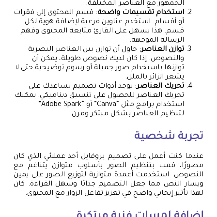
الجمهور مع العناصر المختلفة.
استخدام تقسيمات واضحة
: قسم المحتوى إلى فقرات
أو أقسام. استخدم عناوين فرعية لإضافة هوية لكل
قسم. هذا يسهل على القارئ متابعة المحتوى وفهم
الرسالة الموجهة.
توازن العناصر
: حاول أن توازن بين العناصر البصرية
والنصوص. إذا كان لديك نصوص طويلة، يمكن أن
توازنها باستخدام صور جميلة أو رسوم توضيحية حتى لا
يشعر الزائر بالملل.
تحريك العناصر
: توجد أدوات تصميم تساعدك على
تحريك العناصر للحصول على تنسيق ديناميكي. يمكنك
استخدام برامج مثل “Canva” أو “Adobe Spark”
لتنظيم العناصر بشكل مبتكر ومرن.
تجربة شخصية
عندما كنت أعمل على تصميم بروفايل أحد عملائي الذي كان
مصورًا، قمت بتنظيم الصور بأسلوب متوازن يتناغم مع
النصوص. استخدمت أعمدة متوازية لتوزيع الصور على يمين
ويسار النص مما جعل التصميم جذابًا وسهل القراءة. كان
لهذا تأثير إيجابي واضح في تعزيز تفاعل الزوار مع المحتوى.
إضافة لمسات فنية مبتكرة