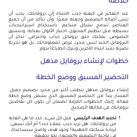
خلاصة
عند التفكير في كيفية جذب الانتباه إلى بروفايلك، يجب أن
تتبنى أصالة التصميم وجعله مميزًا، وأن تتأكد من أن جميع
العناصر تندمج بشكل متناغم. باستخدام استراتيجيات
بسيطة مثل تنظيم المحتوى، اختيار الألوان بعناية، وتنسيق
النصوص، يمكنك خلق بروفايل جذاب واحترافي. تذكر أن
البروفايل الجيد ليس مجرد عرض لمعلوماتك، بل هو تجربة
بصرية تشد انتباه الآخرين وتترك انطباعًا يدوم.
خطوات لإنشاء بروفايل مذهل
التحضير المسبق ووضع الخطة
إنشاء بروفايل مذهل يتطلب أكثر من مجرد تصميم جميل.
المسار يبدأ من التحضير المسبق الذي يشمل وضع خطة
فعالة. إليك الخطوات اللازمة لضمان أن تكون كل تفاصيل
بروفايلك في مكانها الصحيح:
تحديد الهدف الرئيسي
: قبل كل شيء، حدد ما هي الغاية
من بروفايلك. هل تريد جذب عملاء جدد؟ أم أنك تسعى
لزيادة شبكتك المهنية؟ وجود هدف واضح سيساعدك
في توجيه التصميم والمحتوى نحو تحقيقه.