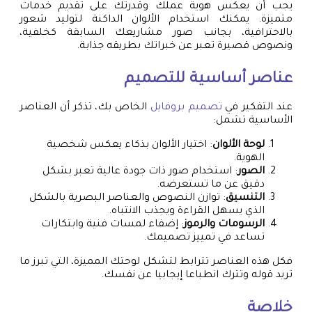
يجب أن يعكس هوية عملك وقدرتك على تقديم خدمات
متميزة. يمكنك استخدام الألوان الداكنة لتوليد شعور
بالاحترافية، بجانب صور مشاريعك السابقة كخلفية،
ونصوص قصيرة تعبر عن خبراتك بطريقه جذابة.
عناصر أساسية للتصميم
عند التفكير في
تصميم بروفايل
الخاص بك، تذكر أن العناصر
الأساسية تشمل:
لوحة الألوان
: اختيار الألوان بذكاء يعكس شخصية
الهوية.
الصور
: استخدام صور ذات جودة عالية تعبر بشكل
دقيق عن ما تستعرضه.
التنسيق
: توازن النصوص والعناصر البصرية بالشكل
الذي يسهل القراءة ويجذب الانتباه.
الرسومات والرموز
: إضفاء لمسات فنية وابتكارات
تساعد في تمييز تصميمك.
فكل هذه العناصر تترابط لتشكل لوحتك المميزة، التي تبرز ما
تريد قوله وتترك انطباعا إيجابيا عن نفسك.
خلاصة