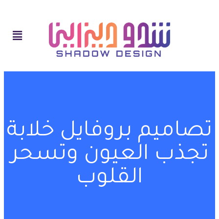
تصاميم بروفايل خلابة
تجذب العيون وتسحر
القلوب