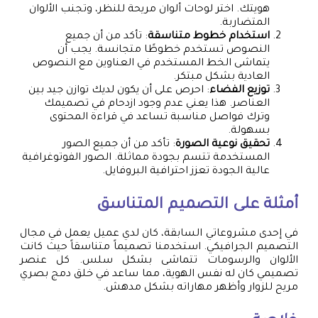
هويتك. اختر لوحات ألوان مريحة للنظر، وتجنب الألوان
المتضاربة.
استخدام خطوط متناسقة
: تأكد من أن جميع
النصوص تستخدم خطوطًا متجانسة. يجب أن
يتماشى الخط المستخدم في العناوين مع النصوص
العادية بشكل مبتكر.
توزيع الفضاء
: احرص على أن يكون لديك توازن جيد بين
العناصر. هذا يعني عدم وجود ازدحام في تصميمك
وترك فواصل مناسبة تساعد في قراءة المحتوى
بسهولة.
تحقيق نوعية الصورة
: تأكد من أن جميع الصور
المستخدمة تتسم بجودة مماثلة. الصور الفوتوغرافية
عالية الجودة تعزز احترافية البروفايل.
أمثلة على التصميم المتناسق
في إحدى مشروعاتي السابقة، كان لدي عميل يعمل في مجال
التصميم الجرافيكي. استخدمنا تصميماً متناسقاً حيث كانت
الألوان والرسومات تتماشى بشكل سلس. كل عنصر
تصميمي كان له نفس الهوية، مما ساعد في خلق دمج بصري
مريح للزوار وأظهر مهاراته بشكل مدهش.