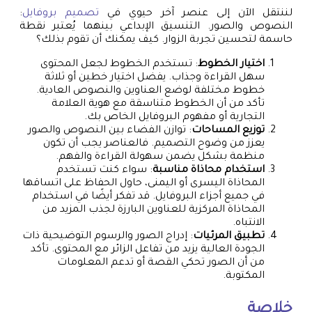
لننتقل الآن إلى عنصر آخر حيوي في
تصميم بروفايل
:
النصوص والصور. التنسيق الإبداعي بينهما يُعتبر نقطة
حاسمة لتحسين تجربة الزوار. كيف يمكنك أن تقوم بذلك؟
اختيار الخطوط
: تستخدم الخطوط لجعل المحتوى
سهل القراءة وجذاب. يفضل اختيار خطين أو ثلاثة
خطوط مختلفة لوضع العناوين والنصوص العادية.
تأكد من أن الخطوط متناسقة مع هوية العلامة
التجارية أو مفهوم البروفايل الخاص بك.
توزيع المساحات
: توازن الفضاء بين النصوص والصور
يعزز من وضوح التصميم. فالعناصر يجب أن تكون
منظمة بشكل يضمن سهولة القراءة والفهم.
استخدام محاذاة مناسبة
: سواء كنت تستخدم
المحاذاة اليسرى أو اليمنى، حاول الحفاظ على اتساقها
في جميع أجزاء البروفايل. قد تفكر أيضًا في استخدام
المحاذاة المركزية للعناوين البارزة لجذب المزيد من
الانتباه.
تطبيق المرئيات
: إدراج الصور والرسوم التوضيحية ذات
الجودة العالية يزيد من تفاعل الزائر مع المحتوى. تأكد
من أن الصور تحكي القصة أو تدعم المعلومات
المكتوبة.
خلاصة