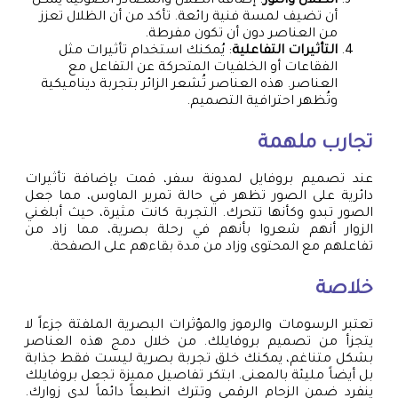
الظلال والنور
: إضافة الظلال والمصادر الضوئية يمكن
أن تضيف لمسة فنية رائعة. تأكد من أن الظلال تعزز
من العناصر دون أن تكون مفرطة.
التأثيرات التفاعلية
: يُمكنك استخدام تأثيرات مثل
الفقاعات أو الخلفيات المتحركة عن التفاعل مع
العناصر. هذه العناصر تُشعر الزائر بتجربة ديناميكية
وتُظهر احترافية التصميم.
تجارب ملهمة
عند تصميم بروفايل لمدونة سفر، قمت بإضافة تأثيرات
دائرية على الصور تظهر في حالة تمرير الماوس، مما جعل
الصور تبدو وكأنها تتحرك. التجربة كانت مثيرة، حيث أبلغني
الزوار أنهم شعروا بأنهم في رحلة بصرية، مما زاد من
تفاعلهم مع المحتوى وزاد من مدة بقاءهم على الصفحة.
خلاصة
تعتبر الرسومات والرموز والمؤثرات البصرية الملفتة جزءاً لا
يتجزأ من تصميم بروفايلك. من خلال دمج هذه العناصر
بشكل متناغم، يمكنك خلق تجربة بصرية ليست فقط جذابة
بل أيضاً مليئة بالمعنى. ابتكر تفاصيل مميزة تجعل بروفايلك
ينفرد ضمن الزحام الرقمي وتترك انطبعاً دائماً لدى زوارك.