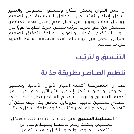
إن دمج الألوان بشكل فعّال وتنسيق النصوص والصور
بشكل إبداعي يُعتبر من العوامل الأساسية في تصميم
بروفايل جذاب ومؤثر. من خلال عدم إغفال هذه العناصر،
ستتمكن من خلق تجربة مرئية متميزة تترك انطباعاً قويًا لدى
الزوار. استخدم الأدوات والموارد المتاحة لتحقيق تصميم
احترافي يجعل من بروفايلك نافذة مشرقة تسلط الضوء
على ما تقدمه.
التنسيق والترتيب
تنظيم العناصر بطريقة جذابة
بعد أن استعرضنا أهمية اختيار الألوان الأحادية وتنسيق
النصوص والصور بشكل إبداعي، نأتي الآن لجزء آخر لا يقل
أهمية: التنسيق والترتيب. تنظيم العناصر بطريقة جذابة هو
المفتاح لتحسين جاذبية البروفايل الخاص بك. كيف يمكن أن
تتأكد من أن جميع العناصر متناسقة ومنظمة بشكل جيد؟
التخطيط المسبق
: قبل البدء، خذ لحظة لتحديد هيكل
التصميم. يمكنك رسم مخطط بسيط يوضح أين
ستتواجد النصوص والصور. تخيل كيف سيتفاعل