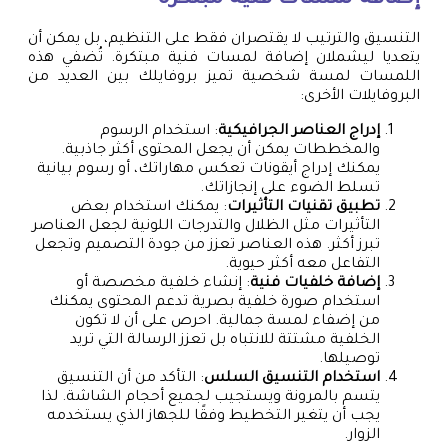
التنسيق والترتيب لا يقتصران فقط على التنظيم، بل يمكن أن
يتعديا ليشملان إضافة لمسات فنية مبتكرة. تُضفي هذه
اللمسات لمسة شخصية تميز بروفايلك بين العديد من
البروفايلات الأخرى:
إدراج العناصر الجرافيكية
: استخدام الرسوم
والمخططات يمكن أن يجعل المحتوى أكثر جاذبية.
يمكنك إدراج أيقونات تعكس مهاراتك، أو رسوم بيانية
تسلط الضوء على إنجازاتك.
تطبيق تقنيات التأثيرات
: يمكنك استخدام بعض
التأثيرات مثل الظلال والتدرجات اللونية لجعل العناصر
تبرز أكثر. هذه العناصر تعزز من جودة التصميم وتجعل
التفاعل معه أكثر حيوية.
إضافة خلفيات فنية
: إنشاء خلفية مخصصة أو
استخدام صورة خلفية بصرية تدعم المحتوى يمكنك
من إضفاء لمسة جمالية. احرص على أن لا تكون
الخلفية مشتتة للانتباه بل تعزز الرسالة التي تريد
توصيلها.
استخدام التنسيق السلس
: التأكد من أن التنسيق
يتسم بالمرونة ويستجيب لجميع أحجام الشاشة. لذا
يجب أن يتغير التخطيط وفقًا للجهاز الذي يستخدمه
الزوار.