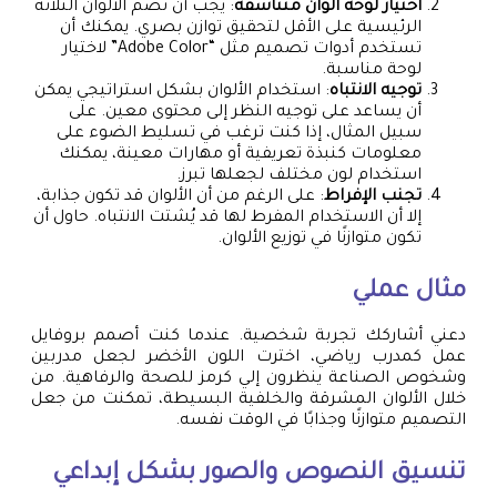
اختيار لوحة ألوان متناسقة
: يجب أن تضم الألوان الثلاثة
الرئيسية على الأقل لتحقيق توازن بصري. يمكنك أن
تستخدم أدوات تصميم مثل “Adobe Color” لاختيار
لوحة مناسبة.
توجيه الانتباه
: استخدام الألوان بشكل استراتيجي يمكن
أن يساعد على توجيه النظر إلى محتوى معين. على
سبيل المثال، إذا كنت ترغب في تسليط الضوء على
معلومات كنبذة تعريفية أو مهارات معينة، يمكنك
استخدام لون مختلف لجعلها تبرز.
تجنب الإفراط
: على الرغم من أن الألوان قد تكون جذابة،
إلا أن الاستخدام المفرط لها قد يُشتت الانتباه. حاول أن
تكون متوازنًا في توزيع الألوان.
مثال عملي
دعني أشاركك تجربة شخصية. عندما كنت أصمم بروفايل
عمل كمدرب رياضي، اخترت اللون الأخضر لجعل مدربين
وشخوص الصناعة ينظرون إلي كرمز للصحة والرفاهية. من
خلال الألوان المشرقة والخلفية البسيطة، تمكنت من جعل
التصميم متوازنًا وجذابًا في الوقت نفسه.
تنسيق النصوص والصور بشكل إبداعي