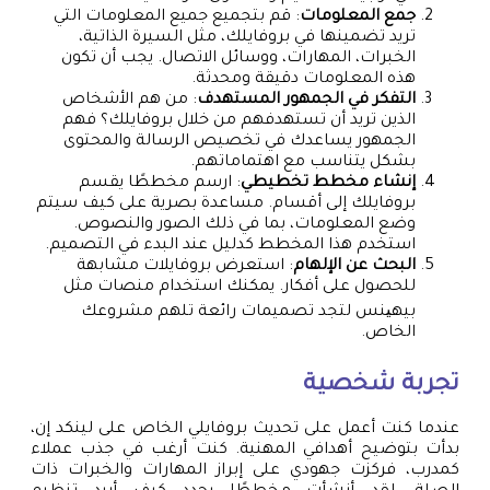
جمع المعلومات
: قم بتجميع جميع المعلومات التي
تريد تضمينها في بروفايلك، مثل السيرة الذاتية،
الخبرات، المهارات، ووسائل الاتصال. يجب أن تكون
هذه المعلومات دقيقة ومحدثة.
التفكر في الجمهور المستهدف
: من هم الأشخاص
الذين تريد أن تستهدفهم من خلال بروفايلك؟ فهم
الجمهور يساعدك في تخصيص الرسالة والمحتوى
بشكل يتناسب مع اهتماماتهم.
إنشاء مخطط تخطيطي
: ارسم مخططًا يقسم
بروفايلك إلى أقسام. مساعدة بصرية على كيف سيتم
وضع المعلومات، بما في ذلك الصور والنصوص.
استخدم هذا المخطط كدليل عند البدء في التصميم.
البحث عن الإلهام
: استعرض بروفايلات مشابهة
للحصول على أفكار. يمكنك استخدام منصات مثل
بيهینس لتجد تصميمات رائعة تلهم مشروعك
الخاص.
تجربة شخصية
عندما كنت أعمل على تحديث بروفايلي الخاص على لينكد إن،
بدأت بتوضيح أهدافي المهنية. كنت أرغب في جذب عملاء
كمدرب، فركزت جهودي على إبراز المهارات والخبرات ذات