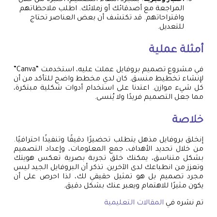
اختبار وتجربة
: بمجرد انتهاء التصميم، اختبره من خلال
المراجعة مع أصدقائك أو زملائك. اطلب ملاحظاتهم
واقتراحاتهم. قد تكتشف أن بعض العناصر تحتاج
للتعديل.
أمثلة عملية
في مشروع تصميم بروفايل عملت عليه، استخدمت “Canva”
لإنشاء تخطيط منسق. كان لدي مخطط واضح للتأكد من أن
كل شيء موازن. اعتدنا على استخدام أدوات شكلية مبتكرة،
مما جعل التصميم فريدًا ولا يُنسى.
خلاصة
إنخلق بروفايل مذهل يتطلب تحضيرًا دقيقًا وتنفيذًا احترافيًا.
من خلال تحديد الأهداف، جمع المعلومات، وإعداد التصميم
بشكل متناسق، يمكنك خلق تجربة بصرية تعكس هويتك
وتعزز من انطباعك لدى الآخرين. تذكر أن البروفايل الجيد ليس
مجرد تصميم بل هو تمثيل حقيقي لك، لذا احرص على أن
يكون مثيرًا للاهتمام ويعبر عنك بشكل دقيق.
تم نشره في
المقالات التعليمية