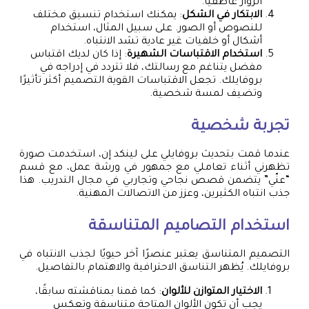
الزوار عاطفياً.
الابتكار في الشكل
: يمكنك استخدام تنسيق مختلف
للنصوص أو الصور. على سبيل المثال، استخدام
أشكال أو خلفيات غير عادية تشد الانتباه.
استخدام الاقتباسات الشهيرة
: إذا كان لديك اقتباس
مفضل يتناغم مع رسالتك، فلا تتردد في إدراجه في
بروفايلك. تجعل الاقتباسات القوية التصميم أكثر تأثيرًا
وتضيف لمسة شخصية.
تجربة شخصية
عندما قمت بتحديث بروفايلي على لينكد إن، استخدمت صورة
تظهرني أثناء تعاملي مع جمهور في ورشة عمل، مع قسم
“عنّي” يتضمن قصص نجاحي وتجاربي في مجال التدريب. هذا
جذب انتباه الكثيرين، وعزز من الاتصالات المهنية.
استخدام التصاميم المتناسقة
التصميم المتناسق يعتبر عنصرًا آخر حيويًا لجذب الانتباه في
بروفايلك. يُظهر التناسق الاحترافية والاهتمام بالتفاصيل.
الاختيار المتوازن للألوان
: كما قمنا بمناقشته سابقًا،
يجب أن تكون الألوان المتاحة متناسقة وتعكس