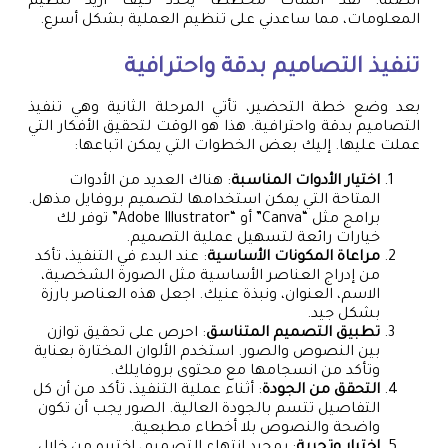
الصلة. لقد أنشأت مخططًا يحدد كيف أريد تنظيم
المعلومات، مما ساعدني على تنظيم العملية بشكل أسرع.
تنفيذ التصاميم بدقة واحترافية
بعد وضع خطة التحضير، تأتي المرحلة الثانية وهي تنفيذ
التصاميم بدقة واحترافية. هذا هو الوقت لتحقيق الأفكار التي
عملت عليها. إليك بعض الخطوات التي يمكن اتباعها:
اختيار الأدوات المناسبة
: هناك العديد من الأدوات
المتاحة التي يمكن استخدامها لتصميم بروفايل مذهل.
برامج مثل “Canva” أو “Adobe Illustrator” توفر لك
خيارات رائعة لتسهيل عملية التصميم.
مراعاة المكونات الأساسية
: عند البدء في التنفيذ، تأكد
من إدراج العناصر الأساسية مثل الصورة الشخصية،
الاسم، العنوان، ونبذة عنيك. اجعل هذه العناصر بارزة
بشكل جيد.
تطبيق التصميم المتناسق
: احرص على تحقيق توازن
بين النصوص والصور. استخدم الألوان المختارة بعناية
وتأكد من انسجامها مع محتوى بروفايلك.
التحقق من الجودة
: أثناء عملية التنفيذ، تأكد من أن كل
التفاصيل تتسم بالجودة العالية. الصور يجب أن تكون
واضحة والنصوص بلا أخطاء مطبعية.