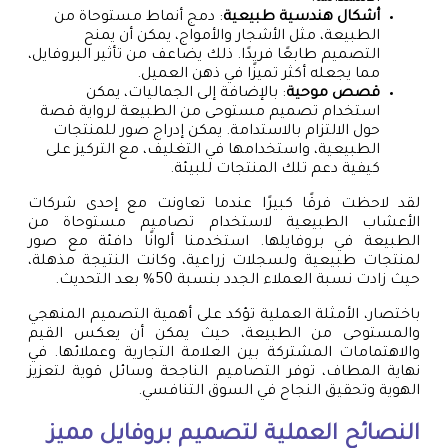
أشكال هندسية طبيعية
: دمج أنماط مستوحاة من
الطبيعة، مثل الأشجار والأمواج، يمكن أن يمنح
التصميم طابعًا فريدًا. ذلك يضاعف من تأثير البروفايل،
مما يجعله أكثر تميزًا في ذهن العميل.
قصص موحية
: بالإضافة إلى الجماليات، يمكن
استخدام تصميم مستوحى من الطبيعة لرواية قصة
حول الالتزام بالاستدامة. يمكن إدراج صور للمنتجات
الطبيعية، واستخدامها في التغليف، مع التركيز على
كيفية دعم تلك المنتجات للبيئة.
لقد لاحظت فرقًا كبيرًا عندما تعاونت مع إحدى شركات
الأعشاب الطبيعية لاستخدام تصاميم مستوحاة من
الطبيعة في بروفايلها. استخدمنا ألوانًا دافئة مع صور
لمنتجات طبيعية ولسجلات زراعية، وكانت النتيجة مذهلة،
حيث زادت نسبة العملاء الجدد بنسبة 50% بعد التحديث.
باختصار، الأمثلة العملية تؤكد على أهمية التصميم المنهجي
والمستوحى من الطبيعة، حيث يمكن أن يعكس القيم
والاهتمامات المشتركة بين العلامة التجارية وعملائها. في
نهاية المطاف، توفر التصاميم الناجحة وسائل قوية لتعزيز
الهوية وتحقيق النجاح في السوق التنافسي.
النصائح العملية لتصميم بروفايل مميز