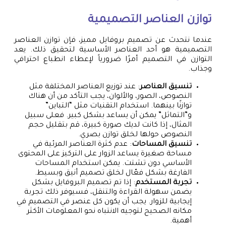
توازن العناصر التصميمية
عندما نتحدث عن تصميم بروفايل مميز، فإن توازن العناصر
التصميمية هو أحد العناصر الأساسية لتحقيق ذلك. يعد
التوازن في التصميم أمرًا ضرورياً لإعطاء انطباع احترافي
وجذاب.
تنسيق العناصر
: عند توزيع العناصر المختلفة مثل
النصوص، الصور، والألوان، يجب التأكد من أن هناك
توازنًا بينهما. استخدام التقنيات مثل “التباين”
و”التماثل” يمكن أن يساعد بشكل كبير. فعلى سبيل
المثال، إذا كانت لديك صورة كبيرة، قم بتقليل حجم
النصوص حولها لخلق توازن بصري.
تنسيق المساحات
: عدم كثرة العناصر المرئية في
مساحة صغيرة يساعد الزوار على التركيز على المحتوى
الأساسي دون تشتت. يمكن استخدام المساحات
الفارغة بشكل فعّال لخلق تصميم أنيق وبسيط.
تجربة المستخدم
: إذا تم تصميم البروفايل بشكل
يضمن سهولة القراءة والتنقل، فسيوفر ذلك تجربة
إيجابية للزوار. يجب أن يكون كل عنصر في التصميم في
مكانه الصحيح لتوجيه الانتباه نحو المعلومات الأكثر
أهمية.