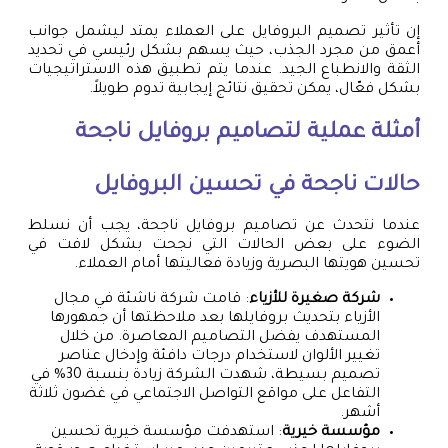
إن تأثير تصميم البروفايل على العملاء يمتد ليشمل جوانب
أعمق من مجرد الجذب، حيث يسهم بشكل رئيسي في تحديد
الثقة والانطباع الجيد. عندما يتم تطبيق هذه الاستراتيجيات
بشكل فعّال، يمكن تحقيق نتائج إيجابية تدوم طويلاً.
أمثلة عملية لتصاميم بروفايل ناجحة
حالات ناجحة في تحسين البروفايل
عندما نتحدث عن تصاميم بروفايل ناجحة، يجب أن نسلط
الضوء على بعض الحالات التي نجحت بشكل لافت في
تحسين هويتها البصرية وزيادة فعاليتها أمام العملاء.
شركة صغيرة للأزياء
: قامت شركة ناشئة في مجال
الأزياء بتحديث بروفايلها بعد ملاحظتها أن جمهورها
المستهدف يفضل التصاميم المعاصرة. من خلال
تغيير الألوان لاستخدام درجات دافئة وإدخال عناصر
تصميم بسيطة، شهدت الشركة زيادة بنسبة 30% في
التفاعل على مواقع التواصل الاجتماعي في غضون ثلاثة
أشهر.
مؤسسة خيرية
: استهدفت مؤسسة خيرية تحسين