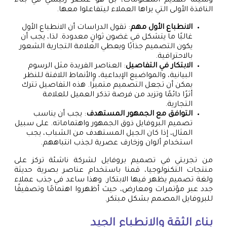
وسيلة لتقديم المعلومات، بل هو عنصر رئيسي في بناء
النافذة الأولى التي يراها العملاء ليتفاعلوا معها.
الانطباع الأول مهم
: تقول الدراسات أن الانطباع الأول
غالبًا ما يتشكل في غضون ثوانٍ معدودة. لذا، يجب أن
يكون التصميم جذابًا ويعطي العلامة التجارية الشعور
بالاحترافية.
الابتكار في التفاصيل
: العناصر الفريدة مثل الرسوم
البيانية، والمواضيع الإبداعية، والأنماط اللافتة للنظر
يمكن أن تجعل التصميم متميزًا. هذه التفاصيل تترك
أثرًا دائمًا وتزيد من فرصة تذكر العميل للعلامة
التجارية.
التوافق مع الجمهور المستهدف
: يجب أن يناسب
تصميم البروفايل ذوق الجمهور واهتماماته. على سبيل
المثال، إذا كان الجيل المستهدف من الشباب، يجب
استخدام ألوان وزخارف عصرية لجذب انتباههم.
من تجربتي في تصميم بروفايل لشركة ناشئة تركز على
منتجات التكنولوجيا، قمنا باستخدام عناصر بصرية حديثة
ولغة تصميم يظهر فيها الابتكار. وهذا ساعد في جذب عملاء
جدد عبر مؤتمرات ومعارض، حيث أظهروا اهتمامًا وتصفيقًا
للبروفايل المصمم بشكل مبتكر.
بناء الثقة والانطباع الجيد