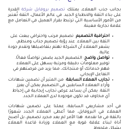
بجانب جذب العملاء، يمتلك
تصميم بروفايل شركة
القدرة
على بناء الثقة والانطباع الجيد. في عالم الأعمال، الثقة تُعتبر
من الأمور الأساسية التي ترتبط بقرار العميل في التعامل مع
علامة تجارية معينة.
احترافية التصميم
: تصميم مرتب واحترافي يبعث على
الثقة بين العملاء. عند رؤية تصميم جذاب ومنظم،
يشعر العملاء أن الشركة تهتم بتفاصيلها وتقدم جودة
عالية.
تواصل واضح
: التصميم الجيد يضمن تواصلًا فعالًا.
توفير معلومات دقيقة ومرتبة يسهل على العملاء
فهم خدماتك أو منتجاتك، مما يزيد من فرصتهم في
التفاعل الإيجابي.
تجارب العملاء السابقة
: من المثير أن تضمين شهادات
وآراء العملاء السابقين في التصميم يمكن أن يعزز
الثقة. يمكن أن يساعد عرض تجارب إيجابية في إحباط
أي مخاوف قد تكون موجودة لدى العملاء الجدد.
في أحد مشاريعي السابقة، عملنا على تضمين شهادات
العملاء في البروفايل، مما أعطى العملاء الجدد شعورًا
بالثقة في ما نقدمه. هذا الأمر لم يعد مجرد تصميم، بل أصبح
أداة لبناء علاقة قوية مع العملاء وزيادة قاعدة العملاء
بشكل ملحوظ.