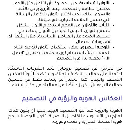
الألوان الأساسية
: من المعروف أن الألوان مثل الأحمر
تعكس الطاقة والشغف، بينما الأزرق يوحي بالثقة
والهدوء. لذلك، يجب اختيار الألوان بناءً على الرسالة
التي تسعى العلامة التجارية لتوصيلها.
التباين والتوازن
: من المهم استخدام الألوان بشكل
يتسم بالتوازن. التباين الجيد بين الألوان يساعد في
تسليط الضوء على العناصر الأساسية، مثل الشعار أو
معلومات الاتصال.
التوجيه البصري
: يمكن استخدام الألوان لتوجيه انتباه
العملاء. مثلاً، استخدام لون مختلف لإظهار زر “اتصل
الآن” يجعله يبرز في التصميم.
في تجربتي في تصميم بروفايل لأحد الشركات الناشئة،
اعتمدنا على جماليات نابضة بالحياة، واستخدمنا ألوانًا تعكس
الشغف والإبداع. هذا الاختيار لم يساعد فقط في تحسين
جمالية البروفايل، لكن زاد أيضًا من فعاليته في جذب الانتباه.
انعكاس الهوية والرؤية في التصميم
الهوية والرؤية هما لبّ التصميم الجيد. يجب أن يكون هناك
تمازج بين الأسلوب والتفاصيل البصرية لتكون التوصيلات مع
هوية العلامة التجارية واضحة وفورية.