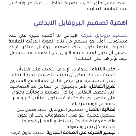
للمصممين خلق تجارب بصرية تخاطب المشاعر وتعكس
قيم العلامة التجارية.
اهمية تصميم البروفايل الابداعي
تصميم بروفايل شركة
الإبداعي له أهمية كبيرة على عدة
مستويات. أولًا، هو يسهم في بناء الهوية المرئية للعلامة
التجارية. عندما يكون لديك تصميم بروفايل مبتكر، فإنك
تضمن أن تكون لفتة الانتباه الأولى لدى العملاء. قد تتساءل:
كيف يؤثر هذا على العملاء؟
جذب الانتباه
: البروفايل الإبداعي يتحدث عنك قبل أن
يتحدث لسانك. يمكن أن يجذب التصميم الجيد الانتباه
بسرعة، مما يزيد من فرص تفاعل العملاء مع المحتوى.
تعزيز التفاعل
: الأفراد يميلون إلى التفاعل مع التصاميم
التي تخطف الأنفاس. إذا كان تصميم بروفايلك يحتوي
على عناصر بصرية جذابة، فسيكون له تأثير أكبر ويعبر
بدقة عن هوية شركتك.
فعالية الاتصال
: تصميم البروفايل الجيد يعمل على
تسهيل عملية التواصل. المعلومات يجب أن تكون
واضحة ومنظمة، حتى يستطيع العميل فهم ما
تقدمه بكل يسر وسهولة.
تيسير التعرف على العلامة التجارية
: عندما يكون هوية