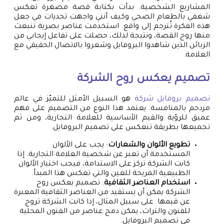
المشاريع الشخصية. بدأت بكتابة قصة مصغرة تعكس
شغفي بالطعام الصحي وكيف أنني واجهت تحديات في جعل
هذه الفكرة تُترجم إلى واقع. استخدمت عناصر بصرية تنبعث
منها روح القصة، ونتيجة لذلك، حصلت على تفاعل إيجابي من
الزبائن الذين شاهدوا البروفايل وشعروا بالاتصال الحقيقي مع
العلامة.
تصميم يعكس روح الشركة
تصميم بروفايل شركة
هو السبيل الأمثل للتميّز في عالم
مزدحم بالمنافسة. يعتمد هذا النوع من التصميم على فهم
عميق للرؤية والقيم الأساسية للعلامة التجارية، ومن ثم
تجميعها بطريقة تنعكس على تصميم البروفايل.
تطويع الألوان والشعارات
: يجب على الألوان
المستخدمة أن تعبر عن شخصية العلامة التجارية. إذا
كانت الشركة تركز على الاستدامة، فيجب اختيار الألوان
الطبيعية المريحة للعين والتي تعكس هذا المبدأ.
استخدام العناصر الثقافية
: تصميم يعكس روح
الشركة يمكن أن يستفيد من العناصر الثقافية المعبرة
عن قيمها. على سبيل المثال، إذا كانت الشركة تروج
للفنون والتراث، يمكن دمج عناصر من الفنون المحلية
في تصميم البروفايل.