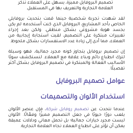
تصميم البروفايل مميزة، يسهل على العملاء تذكر
العلامة التجارية والتعريف بها في المستقبل.
لقد شهدت تجربة شخصية حينما قمت بتحديث بروفايلي
الخاص بأحد المشاريع، البروفايل الذي كنت أستخدمه لم يكن
يجسد هوية مشروعي بشكل منطقي. ولكن بعد إجراء
تغييرات مبتكرة على التصميم، لقيت استجابة إيجابية من
العملاء، مما أدى إلى زيادة عدد الاستفسارات بشكل ملحوظ.
إن تصميم بروفايل يتجاوز كونه مجرد جمالية، فهو وسيلة
لترك انطباع دائم وبناء علاقة مع العملاء. لنستكشف سويًا
الأساليب الفعالة والمبتكرة في تصميم البروفايل بشكل أكثر
تفصيلًا.
عوامل تصميم البروفايل
استخدام الألوان والتصميمات
عندما نتحدث عن
تصميم روفايل شركة
، فإن عنصر الألوان
يلعب دورًا حيويًا في جعل التصميم مميزًا وفعّالًا. الألوان
ليست مجرد خيارات جمالية؛ بل تحمل معاني ودلالات عميقة
يمكن أن تؤثر على انطباع العملاء تجاه العلامة التجارية.