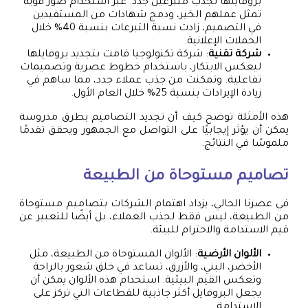
بروفايلها لجذب متبرعين جدد. عبر استخدام صور قوية
تمثل عملهم الخير، ودمج شهادات من المستفيدين
في التصميم، زادت نسبة التبرعات بنسبة 40% خلال
الحملات الإعلانية.
شركة تقنية
: شركة تكنولوجيا قامت بتجديد بروفايلها
ليعكس الابتكار، باستخدام خطوط عصرية وتصميمات
تفاعلية. وتمكنت من جذب عملاء جدد، مما ساهم في
زيادة الإيرادات بنسبة 25% خلال العام الأول.
هذه الأمثلة توضح كيف أن تجديد التصاميم بطرق مدروسة
يمكن أن يؤثر إيجابيًا على التواصل مع الجمهور ويحقق تقدمًا
ملموسًا في النتائج.
تصاميم مستوحاة من الطبيعة
في عصرنا الحالي، يزداد اهتمام الشركات بتصاميم مستوحاة
من الطبيعة، ليس فقط لجذب العملاء، بل أيضًا للتعبير عن
قيم الاستدامة والاحترام للبيئة.
الألوان الأرضية
: الألوان المستوحاة من الطبيعة، مثل
الأخضر، البني، والأزرق، تساعد في خلق شعور بالراحة
وتعكس القيم البيئية. استخدام هذه الألوان يمكن أن
يجعل البروفايل أكثر جاذبية للقطاعات التي تركز على
الاستدامة.