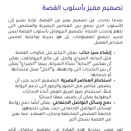
تصميم مميز بأسلوب القصة
عندما نتحدث عن تصميم يعبر عن القصة، فإننا نشير إلى
الأسلوب الذي يجمع بين العناصر البصرية والقصص التي
تلهم وتجذب الانتباه. تصميم البروفايل بأسلوب القصة ليس
مجرد تجميع للمعلومات بل هو تجربة تفاعلية تلامس
مشاعر العميل.
إنشاء سرد جذاب
: يمكن التركيز على مكونات القصة
مثل البداية، الصراع، والحل. في عالم البروفايلات، يمكن
أن يعكس “البداية” نشأة الشركة، بينما “الصراع” يمكن
أن يبرز التحديات التي واجهتها، و”الحل” يمثل منتجاتها
أو خدماتها.
استخدام العناصر البصرية
: التصميم الجيد يجب أن
يتضمن عناصر مثل الصور والرموز التي تدعم الرواية.
مثلاً، استخدام صور لفريق العمل أثناء الانجازات
البطولية يمكن أن يضيف عمقًا انسانيًا.
دمج وسائل التواصل الاجتماعي
: يمكن أيضًا دمج روابط
لوسائل التواصل الاجتماعي حيث يمكن للجمهور
متابعة القصص المختلفة وتجارب العملاء، مما يعزز
من القصة بشكل أكبر.
لقد قمت بتجربة هذه الفكرة في تصميم بروفايل لأحد