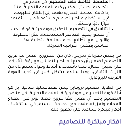
الفلسفة الكامنة خلف التصميم
: كل عنصر في
التصميم يجب أن يعكس قيم العلامة التجارية. مثلاً،
إذا كانت العلامة التجارية تهدف إلى إظهار الطبيعة،
فإن استخدام عناصر تصميم مستوحاة من البيئة يعد
خيارًا ذكيًا وملائمًا.
التناسق في التصميم
: لتحقيق هوية مرئية قوية، يجب
أن تتسق جميع العناصر المستخدمة، مثل الخطوط
والألوان، مع الطابع العام للعلامة التجارية. هذا
التناسق يعكس احترافية الشركة.
في بعض مفردات تجربتي، كان من الضروري العمل مع فريق
التصميم لضمان أن جميع العناصر تتماشى مع رؤية الشركة.
على سبيل المثال، قمنا باستخدام أنماط ومواد مستوحاة من
التراث الثقافي، وهذا ساهم بشكل كبير في تعزيز الهوية
الفريدة للبروفايل.
في النهاية، تصميم بروفايل ليس فقط عملية جمالية، بل هو
أداة قوية للتعبير عن هوية ورؤية العلامة التجارية. كل عناصر
التصميم يجب أن تعمل معًا لتروي قصة تؤثر على انطباع
العملاء وتعزز تفاعلهم مع العلامة. لنستمر في استكشاف
أفكار مبتكرة تساعدنا على تحقيق ذلك.
افكار مبتكرة للتصاميم