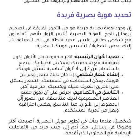
جذاب ساعد في جذب انتباههم وتركيزهم على المحتوى.
تحديد هوية بصرية فريدة
إن وجود هوية بصرية فريدة هو من الأمور الفارقة في تصميم
بروفايل ناجح. الهوية البصرية تُشعر الزوار بأنهم يتعاملون
مع شخص حقيقي وليس مجرد نقطة في بحر المعلومات.
إليك بعض الخطوات لتأسيس هويتك البصرية:
تحديد الألوان الرئيسية:
اختر مجموعة من الألوان تكون
متوافقة مع شخصيتك وتعكس انطباعك. ينصح
باستخدام من 2 إلى 4 ألوان أساسية لتمثيل هويتك.
إنشاء شعار شخصي:
إذا كان لديك شعار يعبر عن
هويتك، يمكن استخدامه في تصميمك. الشعار يسهل
على الآخرين التعرف عليك ويكسبك احترافية أكبر.
التناسق في التصاميم:
احرص على أن تكون جميع
العناصر التصميمية لديك متناسقة، من الصور إلى
الخطوط إلى الألوان. هذا التناسق يعكس احترافية
ويعزز من تجربة المستخدم.
شخصيًا، عندما بدأت في تطوير هويتي البصرية، أصبحت أكثر
وضوحًا في رسالتي، مما أدى إلى جذب مزيد من التفاعلات
الإيجابية مع المحتوى الذي أقدمه.