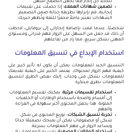
لتحديد كل إنجاز مما يجعل التصفح أسهل.
تضمين شهادات العملاء:
إذا حصلت على تقييمات
إيجابية، قم بإبرازها بطريقة جذابة ضمن التصميم.
الشهادات تعتبر عاملاً محفزًا للثقة وتُظهر خبرتك.
شخصيًا، عندما قمت بإضافة إنجازاتي إلى بروفايلي، لاحظت
أن ذلك قد جعل من السهل على الزوار فهم قدراتي ومستواي
المهني بشكل سريع، مما زاد من تفاعلهم.
استخدام الإبداع في تنسيق المعلومات
التنسيق الجيد للمعلومات يمكن أن يكون له تأثير كبير على
كيفية فهم الزوار لمحتواك. يعتمد الكثير على كيفية تقديمك
للمعلومات بشكل فني وجذاب. إليك بعض الطرق لتنسيق
المعلومات بطرق مبتكرة:
استخدام تقسيمات مرئية:
يمكنك تقسيم المعلومات
إلى أقسام واضحة باستخدام الإطارات أو الخلفيات
الملونة. هذا يجعل المحتوى أكثر سهولة في القراءة
والفهم.
تجربة تنسيق الشبكات:
توزيع المحتوى في شكل
شبكي أو مصفوفات يمكن أن يمنحك تصميمًا جذابًا
ويساعد الزوار في فهم المعلومات بسرعة.