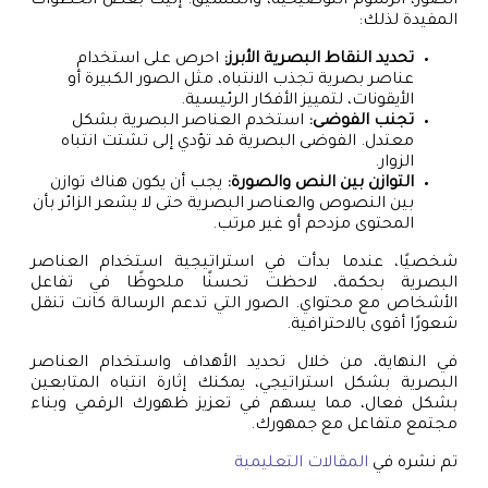
الصور، الرسوم التوضيحية، والتنسيق. إليك بعض الخطوات
المفيدة لذلك:
تحديد النقاط البصرية الأبرز:
احرص على استخدام
عناصر بصرية تجذب الانتباه، مثل الصور الكبيرة أو
الأيقونات، لتمييز الأفكار الرئيسية.
تجنب الفوضى:
استخدم العناصر البصرية بشكل
معتدل. الفوضى البصرية قد تؤدي إلى تشتت انتباه
الزوار.
التوازن بين النص والصورة:
يجب أن يكون هناك توازن
بين النصوص والعناصر البصرية حتى لا يشعر الزائر بأن
المحتوى مزدحم أو غير مرتب.
شخصيًا، عندما بدأت في استراتيجية استخدام العناصر
البصرية بحكمة، لاحظت تحسنًا ملحوظًا في تفاعل
الأشخاص مع محتواي. الصور التي تدعم الرسالة كانت تنقل
شعورًا أقوى بالاحترافية.
في النهاية، من خلال تحديد الأهداف واستخدام العناصر
البصرية بشكل استراتيجي، يمكنك إثارة انتباه المتابعين
بشكل فعال، مما يسهم في تعزيز ظهورك الرقمي وبناء
مجتمع متفاعل مع جمهورك.
تم نشره في
المقالات التعليمية