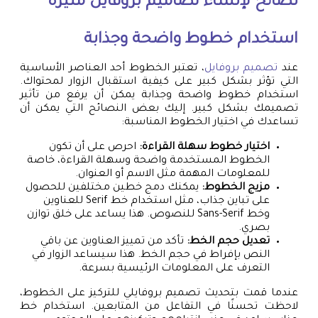
نصائح لإنشاء
تصاميم بروفايل
مثيرة
استخدام خطوط واضحة وجذابة
عند
تصميم بروفايل
، تعتبر الخطوط أحد العناصر الأساسية
التي تؤثر بشكل كبير على كيفية استقبال الزوار لمحتواك.
استخدام خطوط واضحة وجذابة يمكن أن يرفع من تأثير
تصميمك بشكل كبير. إليك بعض النصائح التي يمكن أن
تساعدك في اختيار الخطوط المناسبة:
اختيار خطوط سهلة القراءة:
احرص على أن تكون
الخطوط المستخدمة واضحة وسهلة القراءة، خاصة
للمعلومات المهمة مثل الاسم أو العنوان.
مزيج الخطوط:
يمكنك دمج خطين مختلفين للحصول
على تباين جذاب، مثل استخدام خط Serif للعناوين
وخط Sans-Serif للنصوص. هذا يساعد على خلق توازن
بصري.
تعديل حجم الخط:
تأكد من تمييز العناوين عن باقي
النص بإفراط في حجم الخط. هذا سيساعد الزوار في
التعرف على المعلومات الرئيسية بسرعة.
عندما قمت بتحديث تصميم بروفايلي للتركيز على الخطوط،
لاحظت تحسنًا في التفاعل من المتابعين. استخدام خط