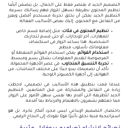
التصميم الجيد لا يقتصر فقط على الجمال، بل يتضمن أيضًا
تنظيم المحتوى بطريقة تسهل للزوار فهم رسالتك بسرعة.
التنظيم الجيد يمكن أن يخلق تجربة مستخدم أفضل ويعزز
من التفاعل مع المحتوى. إليك بعض الأساليب الفعالة:
تنظيم المحتوى في فئات:
مثل إضافة قسم خاص
للمهارات، آخر للإنجازات، أو حتى قسم لتجاربك
الشخصية. هذا يساعد الزوار في استكشاف
معلوماتك بأسلوب منظم.
استخدام القوائم:
يمكن استخدام القوائم المنقطة أو
المرصوصة لتقديم المعلومات بشكل يسير ومبسط.
تجربة التنسيق المتجاوب:
في عصر الأجهزة المحمولة،
تأكد أن تصميمك يبدو جيدًا على مختلف الشاشات، من
الهواتف إلى أجهزة الكمبيوتر اللوحية.
عندما قمت بتطبيق هذه الأساليب في تصميمي، لاحظت
زيادة في التفاعل والمشاركة من قبل المتابعين. التنظيم
الجيد للطريقة التي أقدم بها نفسي سهل الأمور على الزوار،
مما جعلهم يشعرون بالاهتمام والارتباط بما أقدمه.
باختصار، التصميم الإبداعي ليس مجرد أفكار عابرة، بل هو
استراتيجية فنية تخلق تأثيرًا قويًا تقودك إلى النجاح الرقمي.