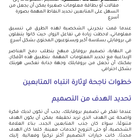
استخدام المقالات المصغرة:
تقسيم المعلومات إلى
مقالات أو بطاقة معلومات صغيرة يمكن أن يجعل من
السهل على المتابعين تحديد النقاط المهمة بصورة
أسرع.
عندما قمت بتجربتي الشخصية لهذه الطرق في تنسيق
معلوماتي، لاحظت زيادة في تفاعل الزوار، حيث كانوا يتنقلون
في بروفايلي بسلاسة أكبر ويستوعبون المحتوى بشكل أسرع.
في النهاية، تصميم بروفايل مبهج يتطلب دمج العناصر
الإبداعية مع تحديد المعلومات المهمة. بتطبيق هذه الأفكار،
يمكنك أن تجعل من بروفايلك وجهة جذابة تعكس هويتك
بشكل احترافي.
خطوات ناجحة لإثارة انتباه المتابعين
تحديد الهدف من التصميم
عندما تفكر في تصميم بروفايلك، يجب أن تكون لديك فكرة
واضحة عن الهدف الذي تريد تحقيقه. يمكن أن يكون الهدف
متنوعًا، سواء كان جذب المتابعين الجدد، بناء العلامة
الشخصية، أو حتى الترويج لخدمات معينة. كلما كان الهدف
محددًا، كانت خيارات التصميم أكثر تركيزًا وفعالية. إليك