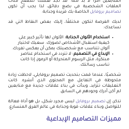
المتابعين أمرًا لا بد منه. قد تجد نفسك تتصفح مئات
الملفات الشخصية في بضع دقائق، لذا يجب أن تكون
تصاميم بروفايل
الخاصة بك فريدة وجذابة.
لديك الفرصة لتكون مختلفًا، إليك بعض النقاط التي قد
تساعدك:
استخدام الألوان الجذابة:
الألوان لها تأثير كبير على
كيفية استقبال الأشخاص لصورك. سعيك لاختيار
ألوان تتناسب مع شخصيتك يمكن أن يعكس تفردك.
الإبداع في التصميم:
لا تتردد في استخدام عناصر
مبتكرة، مثل الرسوم المتحركة أو الرموز، إذا كانت
تناسب رسالتك.
شخصيًا، عندما قمت بتحديث تصميم بروفايلي، لاحظت زيادة
ملحوظة في التفاعل مع المحتوى الذي أنشره. كانت
التعليقات تتزايد، وبدأت في بناء علاقات جديدة مع متابعين
لم أكن أدرك وجودهم في السابق.
تذكر، إن
تصميم بروفايل
ليس مجرد شكل، بل هو أداة فعالة
للتواصل وبناء علاقات قوية وجذابة في عالم الفرق المتسارع.
مميزات التصاميم الإبداعية