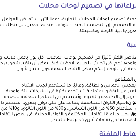
راعاتها في تصميم
لوحات محلات
همية تصميم لوحات المحلات التجارية، دعونا الآن نستعرض العوامل 
ية التصميم. إن التصميم الجيد لا يتوقف عند حد معين، بل يتطلب تواز
يز جاذبية اللوحة وفاعليتها.
سبة
عناصر الأكثر تأثيرًا في تصميم لوحات المحلات. كل لون يحمل دلالات 
توجهاتهم. في تجربتي، لطالما لاحظت كيف يمكن أن يتغير شعوري حي
مة في اللوحة. إليكم بعض النقاط المهمة حول اختيار الألوان:
ى المشاعر:
يعكس الحماس والطاقة، وغالبًا ما يُستخدم لجذب الانتباه.
يُعبر عن الثقة والاعتمادية؛ يُستخدم بكثرة في الشركات التكنولوجية.
 يرمز إلى الطبيعة والهدوء، ويُستخدم في المتاجر المتعلقة بالصحة.
لوان:
من اللون الثانوي، و10% من اللون الثالث.
ق:
يجب مراعاة الثقافات المختلفة والأذواق المحلية. في بعض الثقافات
دة، بينما في ثقافات أخرى قد يرتبط بالخطر.
ماط الملفتة