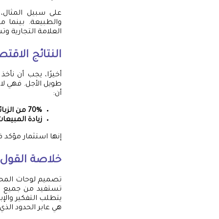
على سبيل المثال، 
والطبيعة. بينما م
العلامة التجارية وت
النتائج الاقتص
أخيرًا، يجب أن نأخذ
طويل الأجل. فهي لا
أن:
70% من الزبائن يفضلون الدخول إلى المتاجر ذات اللوحات الجذابة.
زيادة المبيعات بنسبة تصل
إنها استثمار مؤكد ف
خلاصة القول*
تصميم لوحات المحل
تستفيد من جميع ال
يتطلب التفكير والإب
هي عابر الحدود الذي