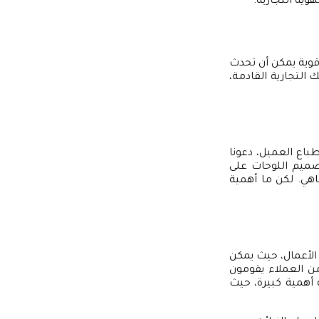
وية التجارية.
 قوية يمكن أن تحدث
ك التجارية القادمة،
باع العميل، دعونا
صميم اللوحات على
اهي. لكن ما أهمية
 الأعمال، حيث يمكن
حدة ما إذا كان العميل سيدخل المحل أم لا. تقول الدراسات إن 60% من العملاء يقومون
 الجيد للوحة أهمية كبيرة، حيث