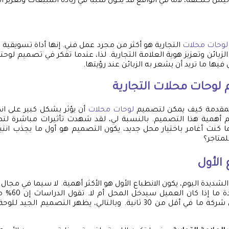
يس كتكلفة، لأنه في الواقع قد يكون سببًا في زيادة المبيعات وتعزيز اله
لوحات محلات
التجارية هو أكثر من مجرد عمل فني. إنها أداة تسويقية
الزبائن وتعزيز هوية العلامة التجارية. لذا، عندما تفكر في تصميم لوحت
فيها ما تريد أن يشعر به الزبائن عند رؤيتها.
م
لوحات محلات
التجارية
 المقدمة كيف يمكن لتصميم
لوحات محلات
أن يؤثر بشكل كبير على انط
 أهمية هذا التصميم. بالنسبة لي، لقد شهدت تأثيرات مباشرة لت
 كنت أغامر باختيار محل جديد، يكون التصميم هو أول ما يجذب انتب
لمتاجر؟
 الأول
شديدة اليوم، يكون الانطباع الأول هو الأكثر أهمية. لا سيما في مجال
أن تحدد لحظة وا
بتشكيل رأيهم حول شركة ما في أقل من 30 ثانية. وبالتالي، يظهر التصميم