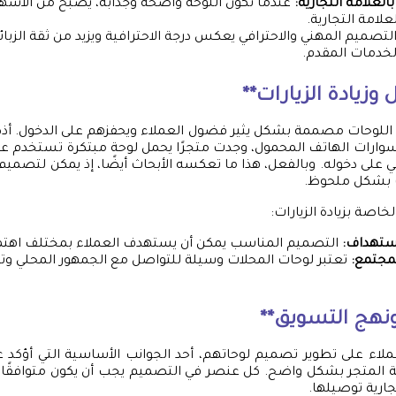
العلامة التجارية:
عندما تكون اللوحة واضحة وجذابة، يصبح من الأسهل
علامة التجارية.
لتصميم المهني والاحترافي يعكس درجة الاحترافية ويزيد من ثقة الزبا
لخدمات المقدم.
وزيادة الزيارات**
 اللوحات مصممة بشكل يثير فضول العملاء ويحفزهم على الدخول. أذك
وارات الهاتف المحمول، وجدت متجرًا يحمل لوحة مبتكرة تستخدم عنا
 على دخوله. وبالفعل، هذا ما تعكسه الأبحاث أيضًا، إذ يمكن لتصميم 
ات بشكل ملحوظ.
خاصة بزيادة الزيارات:
استهداف:
التصميم المناسب يمكن أن يستهدف العملاء بمختلف اهتم
لمجتمع:
تعتبر لوحات المحلات وسيلة للتواصل مع الجمهور المحلي و
ونهج التسويق**
لاء على تطوير تصميم لوحاتهم، أحد الجوانب الأساسية التي أؤكد 
ة المتجر بشكل واضح. كل عنصر في التصميم يجب أن يكون متوافقًا 
تجارية توصيلها.