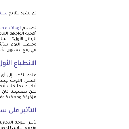
تم نشره بتاريخ
سبتمبر 1
تصميم
لوحات محل
أهمية الواجهة المح
الزبائن الأول؟ لا 
وملفت. اليوم، سأش
في رفع مستوى الأع
الانطباع الأول
عندما نذهب إلى أي م
المحل. اللوحة ليست
أذكر عندما كنت أب
لكن تصميمه كان ي
مزخرفة ومعقدة وفي ا
التأثير على 
تأثير اللوحة التجا
وتدفع الناس للدخول 