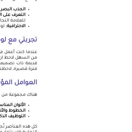
الجذب البصري
التعرف على ال
للعلامة التجار
الاحترافية:
لوح
تجربتي مع
لو
عندما كنت أعمل في 
من السهل لاحظ ان ا
قديمة ذات تصميمات
فترة قصيرة، لاحظنا ا
العوامل المؤ
هناك مجموعة من الع
الألوان المناس
الخطوط والأن
التوظيف الذك
كل هذه العناصر تُج