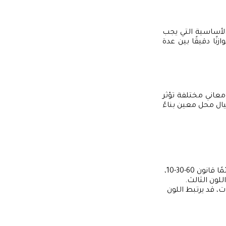
الأساسية التي يجب
نًا دقيقًا بين عدة
ومعاني مختلفة تؤثر
ال محل معين بناءً
اختيار الألوان المتناسقة يساعد على خلق توازن بصري. استخدم دائمًا قانون 60-30-10،
، قد يرتبط اللون