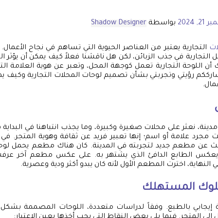
2, 2024
بواسطة
Shadow Designer
ات
التجارية يعتبر من العناصر الحيوية التي تساهم في نجاح الأعمال. 
ل التجارية في جذب الزبائن، لكن هل ناقشنا فعلاً كيف يمكن أن يؤثر 
شك أن اللوحة التجارية تعمل كوجهة المحل، وتعبر عن هوية العلامة ا
ارككم رؤيتي وتجربتي بشأن تصميم لوحات المحلات التجارية وكيف ي
مال.
دينة، نعثر على محلات صغيرة وكبيرة، وما يجذب انتباهنا في البداية ه
 مجرد علامة أو اسم؛ إنها تعبير فريد عن ثقافة وهوية المتجر. ف
حث عن مطعم جديد لتجربته في المدينة. كان هناك مطعم يحمل ل
عكس الطابع الدافئ الذي يشتهر به. على عكس مطعم آخر عرفت
لنهاية، اخترت المطعم الأول لأنه كان يبدو أكثر ودية وعصرية.
سلوك المستهلك
رية إيجابي بالطبع. وفقاً لدراسات متعددة، اللوحات المصممة بشكل ج
إلى المتجر. فيما يلي بعض النقاط التي يجب أخذها بعين الاعتبار: