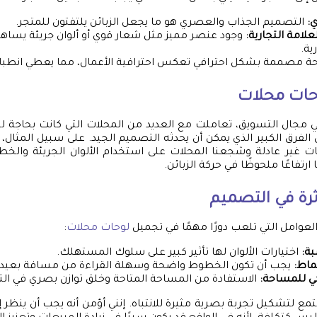
:
التصميم الجذاب والعصري هو ما يجعل الزبائن يلتفتون للمتجر.
علامة التجارية:
وجود عنصر مميز مثل شعار قوي أو ألوان جريئة يساهم 
ية.
ة مصممة بشكل احترافي تعكس احترافية الأعمال، مما يعطي انطباعاً 
حات محلات
مجال التسويق، تعاملت مع العديد من المحلات التي كانت بحاجة لت
لفرق الكبير الذي يمكن أن يحدثه التصميم الجيد. على سبيل المثال، 
 غير عادلة وشجعنا المحلات على استخدام الألوان الجريئة والخط
رتفاعًا ملحوظًا في حركة الزبائن.
ثرة في التصميم
وامل التي تلعب دورًا مهمًا في تجميل
لوحات محلات
:
بة:
اختيارات الألوان لها تأثير كبير على سلوك المستهلك.
ماط:
يجب أن تكون الخطوط واضحة وسهلة القراءة من مسافة بعيدة
ي للمساحة:
الاستفادة من المساحة المتاحة وخلق توازن بصري في ال
تمع لتشكيل تجربة بصرية مثيرة للانتباه. إنني أؤمن أنه يجب أن ينظر