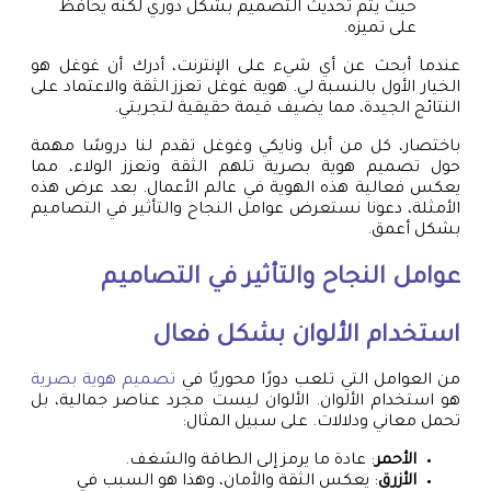
حيث يتم تحديث التصميم بشكل دوري لكنه يحافظ
على تميزه.
عندما أبحث عن أي شيء على الإنترنت، أدرك أن غوغل هو
الخيار الأول بالنسبة لي. هوية غوغل تعزز الثقة والاعتماد على
النتائج الجيدة، مما يضيف قيمة حقيقية لتجربتي.
باختصار، كل من أبل ونايكي وغوغل تقدم لنا دروسًا مهمة
حول تصميم هوية بصرية تلهم الثقة وتعزز الولاء، مما
يعكس فعالية هذه الهوية في عالم الأعمال. بعد عرض هذه
الأمثلة، دعونا نستعرض عوامل النجاح والتأثير في التصاميم
بشكل أعمق.
عوامل النجاح والتأثير في التصاميم
استخدام الألوان بشكل فعال
من العوامل التي تلعب دورًا محوريًا في
تصميم هوية بصرية
هو استخدام الألوان. الألوان ليست مجرد عناصر جمالية، بل
تحمل معاني ودلالات. على سبيل المثال:
الأحمر
: عادة ما يرمز إلى الطاقة والشغف.
الأزرق
: يعكس الثقة والأمان، وهذا هو السبب في