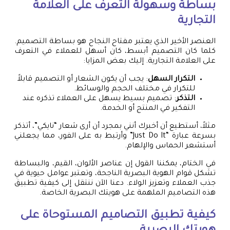
بساطة وسهولة التعرف على العلامة
التجارية
العنصر الأخير الذي يعتبر مفتاح النجاح هو بساطة التصميم.
كلما كان التصميم أبسط، كان أسهل للعملاء في التعرف
على العلامة التجارية. إليك بعض المزايا:
التكرار السهل
: يجب أن يكون الشعار أو التصميم قابلاً
للتكرار في مختلف الحجم والوسائط.
التذكر
: تصميم بسيط يسهل على العملاء تذكره عند
التفكير في المنتج أو الخدمة.
مثلاً، أستطيع أن أخبرك أنني بمجرد أن أرى شعار “نايكي”، أتذكر
بسرعة عبارة “Just Do It” وأرتبط به على الفور، مما يجعلني
أستشعر الحماس والإلهام.
في الختام، يمكننا القول إن عناصر الألوان، القيم، والبساطة
تشكل قوام الهوية البصرية الناجحة، وتعتبر عوامل حيوية في
جذب العملاء وتعزيز الولاء. دعنا الآن ننتقل إلى كيفية تطبيق
هذه التصاميم الملهمة على هويتك البصرية الخاصة.
كيفية تطبيق التصاميم المستوحاة على