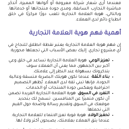
فعندما أرى شعار شركة معروفة أو ألوانها المميزة، أتذكر
مباشرة التجارب السابقة، ومدى جودة منتجاتها أو خدماتها.
وبالتالي، هوية العلامة التجارية تلعب دورًا مركزيًا في خلق
انطباع دائم لدى العملاء.
أهمية فهم هوية العلامة التجارية
إن فهم هوية العلامة التجارية يعتبر نقطة انطلاق للنجاح في
أي مشروع تجاري. إليك بعض الأسباب التي تجعلها محورية:
تعزيز الوعي
: هوية العلامة التجارية تساعد في خلق وعي
أكبر بين الجمهور، مما يعني أن العملاء سوف
يتذكرونك بسهولة عند النظر إلى علامتك.
بناء الثقة
: عندما تكون هويتك البصرية متسقة وعالية
الجودة، فإنها تبني ثقة لدى العملاء. يُظهر التصميم
احترافية ويعكس جودة المنتجات أو الخدمات.
التفرد في السوق
: هوية العلامة التجارية الفريدة تضمن
أن تكون متميزًا عن المنافسين. تسمح لك بتحديد
موقعك في السوق وتقديم رسالة واضحة حول القيم
التي تحملها.
تحفيز الولاء
: هوية قوية تعزز الانتماء للعلامة التجارية.
عندما يثق العملاء بعلامتك، يصبحون أكثر ولاءً لها.