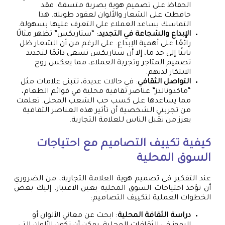
الحفاظ على تصميم هوية بصرية متسقة. فقد
حافظت على الشعار والألوان لعقود طويلة. هذا
التماسك يساعد العملاء على التعرف عليها بسهولة.
الإبداع والشجاعة في التجديد
: “ستاربكس” تظهر مثالًا
رائعًا على أهمية الإبداع. على الرغم من أن الشعار ظل
ثابتًا إلى حد ما، إلا أن ستاربكس تسعى دائمًا لتجديد
تصميم المتاجر وتجربة العملاء، مما يعكس روح
الابتكار لديهم.
التواصل الثقافي
: في حالات عديدة، تتبنى علامات مثل
“ماكدونالدز” عناصر ثقافية محلية في قوائم الطعام،
مما يساعدها على كسب حب الشعب المحلي. تعلمت
من تجربتي الشخصية أن تأثير هذه العناصر الثقافية
يعزز من تقبل الناس للعلامة التجارية.
كيفية تكييف التصاميم مع احتياجات
السوق المحلية
عند التفكير في تصميم هوية العلامة التجارية، من الضروري
أن تؤخذ احتياجات السوق المحلية بعين الاعتبار. إليك بعض
الخطوات العملية لتكييف التصاميم:
دراسة الثقافة المحلية
: ابحث عن معاني الألوان أو