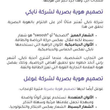
منتجات أبل، وهذا جزء كبير من هويتها.
تصميم هوية بصرية لشركة نايكي
شركة نايكي تُعتبر مثالًا آخر على الالتزام بالهوية البصرية.
تحقق من هذا:
الشعار المميز
: “الصحبة” أو “swoosh” هو شعار
بسيط لكنه فعّال. يعكس حركة الرياضة والطاقة.
الألوان الديناميكية
: الألوان الزاهية التي تستخدمها
نايكي تعكس الحماس والديناميكية.
من التجارب الشخصية، عندما أشتري أحذية نايكي، أشعر
بإنني أتخذ خطوة نحو تحقيق أهدافي الرياضية، وذلك بفضل
هوية العلامة التجارية القوية التي تعزز الطاقة والثقة.
تصميم هوية بصرية لشركة غوغل
غوغل أيضًا لديها
تصميم هوية بصرية
مثيرة للإعجاب:
الألوان المتعددة
: تستخدم غوغل ألوانًا واضحة
ومبهجة تجعل علامتها مرئية وسهلة التذكر.
الشعار البسيط
: الشعار يعكس الابتكار والتكنولوجيا،