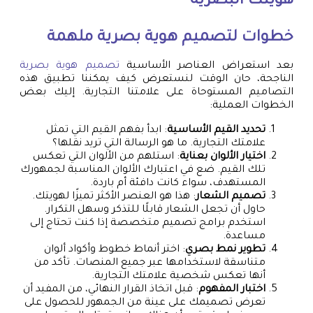
هويتك البصرية
خطوات لتصميم هوية بصرية ملهمة
بعد استعراض العناصر الأساسية
تصميم هوية بصرية
الناجحة، حان الوقت لنستعرض كيف يمكننا تطبيق هذه
التصاميم المستوحاة على علامتنا التجارية. إليك بعض
الخطوات العملية:
تحديد القيم الأساسية
: ابدأ بفهم القيم التي تمثل
علامتك التجارية. ما هو الرسالة التي تريد نقلها؟
اختيار الألوان بعناية
: استلهم من الألوان التي تعكس
تلك القيم. ضع في اعتبارك الألوان المناسبة لجمهورك
المستهدف، سواء كانت دافئة أم باردة.
تصميم الشعار
: هذا هو العنصر الأكثر تميزًا لهويتك.
حاول أن تجعل الشعار قابلًا للتذكر وسهل التكرار.
استخدم برامج تصميم متخصصة إذا كنت تحتاج إلى
مساعدة.
تطوير نمط بصري
: اختر أنماط خطوط وأكواد ألوان
متناسقة لاستخدامها عبر جميع المنصات. تأكد من
أنها تعكس شخصية علامتك التجارية.
اختبار المفهوم
: قبل اتخاذ القرار النهائي، من المفيد أن
تعرض تصميمك على عينة من الجمهور للحصول على