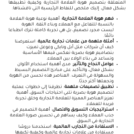
المتعلقة بتصميم هوية العلامة التجارية وكيفية تطبيقها
بشكل فعال. إليك ملخص للنقاط الرئيسية التي ناقشناها:
فهم هوية العلامة التجارية
: أهمية نوعية هوية العلامة
بالنسبة للتفاعل مع العملاء وبناء الثقة. الهوية
ليست مجرد تصميم، بل هي تجربة كاملة تترك انطباعا
دائمًا.
أمثلة ملهمة من علامات تجارية عالمية
: استعرضنا
كيف أن شركات مثل أبل ونايكي وغوغل تميزت
بتصاميم هوية بصرية تعكس قيمها الأساسية
وتساعد في بناء الولاء بين العملاء.
عوامل النجاح والتأثير
: مدى أهمية استخدام الألوان
بشكل فعال، والتأكيد على مبادئ التصميم البسيط
والسهولة في التعرف. العناصر هذه تحسن من الهوية
وتجعلها أكثر جذبًا.
تطبيق تصميمات ملهمة
: تطرقنا إلى خطوات عملية
لتصميم هوية بصرية تلبي احتياجات السوق، أهمية
تعزيز العناصر المميزة للعلامة التجارية وخلق تجربة
فريدة للعملاء.
استراتيجيات التسويق والاتصال
: أهمية التصميم في
جذب العملاء وكيف يساهم في تحسين صورة العلامة
التجارية في السوق.
الاستفادة من التجارب العالمية
: استخدمنا دروسًا
مستفادة من علامات تجارية عالمية وكيفية تكيفها