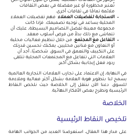
الرموز في الثقافات المحلية. يمكن أن تكون الألوان التي
تُعتبر محظورة أو غير مفضلة في بعض الثقافات
ملائمة تمامًا في ثقافات أخرى.
الاستجابة لتفضيلات العملاء
: فهم تفضيلات العملاء
المحلية يساعد في توجيه تصميمك. فإذا كانت
مجموعة معينة تفضل التصاميم البسيطة، عليك أن
تتماشى مع ذلك بدلاً من فرض أسلوب معقد.
التفاعل مع المجتمع
: من خلال تنظيم فعاليات محلية
أو التعاون مع فنانين محليين، يمكنك تحسين قدرتك
على التكييف والتعمق في السوق. شخصيًا، أجد أن
العلامات التي تتفاعل مع المجتمعات المحلية تتلقى
ردود فعل إيجابية بشكل أكبر.
في النهاية، إن الاعتماد على تجارب العلامات التجارية العالمية
يسمح لنا بتطوير هوية العلامة بشكل أكثر فعالية وملاءمة
للسوق. دعنا الآن ننتقل إلى الخلاصة حيث نلخص النقاط
الرئيسية ونطرح بعض الأفكار النهائية.
الخلاصة
تلخيص النقاط الرئيسية
على مدار هذا المقال، استعرضنا العديد من الجوانب الهامة