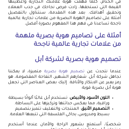
في الختام، كلما فهمت هوية علامتك التجارية وأعطيتها
القيمة التي تستحقها، زادت فرص نجاحك في جذب العملاء
وتحقيق أهدافك. بعد هذه المقدمة، سنتناول بالتفصيل
أمثلة على تصاميم الهوية البصرية من علامات تجارية عالمية
ناجحة تساعدنا في فهم هذا المفهوم بصورة أفضل.
أمثلة على تصاميم هوية بصرية ملهمة
من علامات تجارية عالمية ناجحة
تصميم هوية بصرية لشركة أبل
عندما نتحدث عن
تصميم هوية بصرية
متميزة، لا يمكننا
تجاهل شركة أبل. شعارهم الشهير، التفاحة المقضومة، هو
رمز يعبر عن الابتكار والأناقة. إليك بعض العناصر التي تجعل
هوية أبل بصرية قوية:
اللون الأسود والأبيض
: تستخدم أبل غالبًا ألوانًا بسيطة
وراقية، مما يعكس حداثتها وتركيزها على البساطة.
التصميم الأنيق
: المنتجات والتغليف تتميز بتصميم
بسيط ومدروس، يحاكي الفلسفة التي تتبعها العلامة.
شخصيًا، أستمتع بشعور الراحة والأمان عندما أستخدم