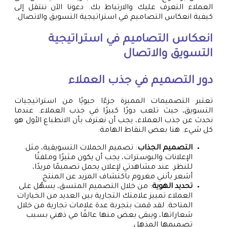
العملاء التعرف عليك والارتباط بك. دعونا الآن ننتقل إلى
كيفية انعكاس التصاميم في استراتيجية التسويق والاتصال.
انعكاس التصاميم في استراتيجية
التسويق والاتصال
دور التصميم في جذب العملاء
تعتبر التصميمات المميزة جزءًا حيويًا من استراتيجيات
التسويق، حيث تلعب دورًا كبيرًا في جذب العملاء. عندما
نحدث عن جذب العملاء، يجب أن نعترف بأن الانطباع الأول هو
كل شيء. هنا بعض النقاط الهامة:
التصميم الجذاب
: تصميم الحملات التسويقية، مثل
الإعلانات والبوسترات، يجب أن يكون مثيرًا وملفتًا
للنظر. عند مشاهدتي لإعلان يحمل تصميمًا فريدًا،
أشعر بأنني مغروم باكتشاف المزيد عن المنتج.
تحديد الهوية
: من خلال التصميم المتسق، يسهُل على
العملاء تمييز علامتك التجارية بين العديد من الخيارات
المتاحة. لقد قمت بتجربة عدة علامات تجارية من خلال
شعاراتها، ويبقى بعض منها عالقًا في ذهني بسبب
تصميمها المذهل.