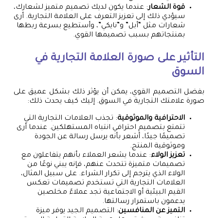
قوة الشعار
: عندما يكون لديك تصميم متميز لشعارك،
سيؤدي ذلك إلى تعزيز التعرف على العلامة التجارية. أرى
شعارات مثل “أبل” و”نايكي”، وأستطيع بسرعة ربطها
بمنتجاتهم بسبب تصميمها القوي.
التأثير على صورة العلامة التجارية في
السوق
بفضل التصميم القوي، يمكن أن يؤثر ذلك بشكل عميق على
صورة علامتك التجارية في السوق. إليك كيف يحدث ذلك:
الاحترافية والموثوقية
: تجذب العلامات التجارية التي
تتمتع بتصميم احترافي انتباه المستهلكين. عندما أرى
تصميمًا جيدًا، أشعر بأنه يرسل رسالة عن الجودة
وموثوقية المنتج.
تعزيز الولاء
: عندما يشعر العملاء بأنهم يتفاعلون مع
تصميمات متميزة تتحدث عنهم، فإنه يبني نوعًا من
الولاء الذي يترجم إلى تكرار الشراء. على سبيل المثال،
العلامات التجارية التي تستخدم تصميمات تعكس
القيم البيئية أو الاجتماعية تجد عملاءً مخلصين
يدعمون باستمرار رسالتها.
التميز عن المنافسين
: التصميم الجيد يوفر ميزة