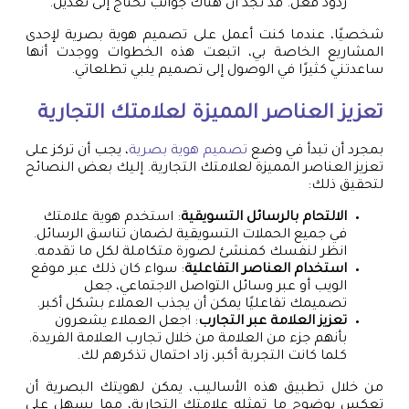
ردود فعل. قد تجد أن هناك جوانب تحتاج إلى تعديل.
شخصيًا، عندما كنت أعمل على تصميم هوية بصرية لإحدى
المشاريع الخاصة بي، اتبعت هذه الخطوات ووجدت أنها
ساعدتني كثيرًا في الوصول إلى تصميم يلبي تطلعاتي.
تعزيز العناصر المميزة لعلامتك التجارية
بمجرد أن تبدأ في وضع
تصميم هوية بصرية
، يجب أن تركز على
تعزيز العناصر المميزة لعلامتك التجارية. إليك بعض النصائح
لتحقيق ذلك:
الالتحام بالرسائل التسويقية
: استخدم هوية علامتك
في جميع الحملات التسويقية لضمان تناسق الرسائل.
انظر لنفسك كمنشئ لصورة متكاملة لكل ما تقدمه.
استخدام العناصر التفاعلية
: سواء كان ذلك عبر موقع
الويب أو عبر وسائل التواصل الاجتماعي، جعل
تصميمك تفاعليًا يمكن أن يجذب العملاء بشكل أكبر.
تعزيز العلامة عبر التجارب
: اجعل العملاء يشعرون
بأنهم جزء من العلامة من خلال تجارب العلامة الفريدة.
كلما كانت التجربة أكبر، زاد احتمال تذكرهم لك.
من خلال تطبيق هذه الأساليب، يمكن لهويتك البصرية أن
تعكس بوضوح ما تمثله علامتك التجارية، مما يسهل على