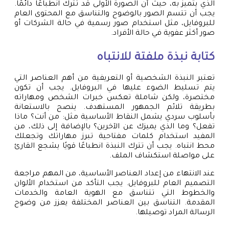
الذي يتميز به، حيث أن الصورة الأولى قد تترك انطباعًا دائمًا.
يجب أن تتسم الصور بالوضوح والتناسق مع المحتوى العام
للبروفايل، مثل استخدام صور رسمية في حالة الشركات أو
صور أكثر عفوية في حالة الأفراد.
كتابة نبذة ملفتة للانتباه
تعتبر النبذة الشخصية أو التعريفية من أهم العناصر التي
يتم تسليط الضوء عليها في البروفايل. يجب أن تكون
مختصرة، ولكن شاملة تعكس خبرات الشخص ومهاراته
بطريقة تلائم الجمهور المستهدف. ينصح بالاستعانة
بأسلوب سردي يشمل النقاط الأساسية مثل: من أنت؟ ماذا
تفعل؟ وما الذي يميزك عن الآخرين؟ بالإضافة إلى ذلك، من
المفيد استخدام كلمات مفتاحية تبرز مهاراتك وتجعلك
محط انتباه. يجب أن تترك النبذة انطباعًا قويًا يشجع القارئ
على مواصلة استكشاف الملف.
عند الانتهاء من إعداد العناصر الأساسية، من المهم مراجعة
التصميم العام للبروفايل. يجب التأكد من استخدام الألوان
والخطوط التي تتناسق مع الهوية العامة والخدمات
المقدمة. التناسق بين العناصر المختلفة يعزز من وضوح
الرسالة المراد توصيلها.