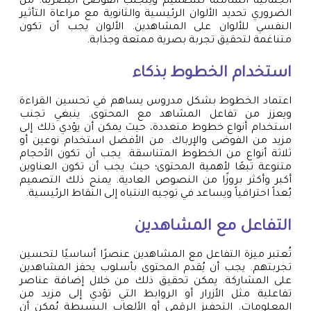
الجمالية الشاملة للتصميم ويتجنب الفوضى البصرية. من
الضروري تحديد الألوان الرئيسية والثانوية مع مراعاة التأثير
النفسي للألوان على المشاهدين. الألوان يجب أن تكون
متناغمة لتحقيق تجربة بصرية ممتعة وجذابة.
استخدام الخطوط بذكاء
اعتماد الخطوط بشكل مدروس يساهم في تحسين القراءة
ويعزز من تفاعل المشاهد مع المحتوى. ينبغي تجنب
استخدام أنواع خطوط متعددة، حيث يمكن أن يؤدي ذلك إلى
مزيد من الفوضى والإرباك. من الأفضل استخدام نوعين أو
ثلاثة أنواع من الخطوط المتناسقة. يجب أن تكون الأحجام
متنوعة تبعًا لأهمية المحتوى؛ حيث يجب أن تكون العناوين
أكبر وأكثر بروزًا من النصوص العادية. يمنح ذلك التصميم
بُعداً احترافياً ويساعد في توجيه الانتباه إلى النقاط الرئيسية.
التفاعل مع المشاهدين
تُعتبر ميزة التفاعل مع المشاهدين عنصرًا أساسيًا لتحسين
تجربتهم. يجب أن يُقدم المحتوى بأسلوب يحفز المشاهدين
على المشاركة. يمكن تحقيق ذلك من خلال إضافة عناصر
تفاعلية مثل الأزرار أو الروابط التي تؤدي إلى مزيد من
المعلومات. التحفيز الرقمي أو الألعاب البسيطة يُمكن أن