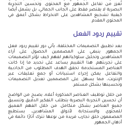
تُعزز من تفاعل الجمهور مع المحتوى. وتحسين التجربة
البصرية لا يقتصر فقط على الجانب الجمالي، بل يشمل أيضًا
كيفية تشجيع المشاهدين على الانخراط بشكل أعمق في
المحتوى المقدم.
تقييم ردود الفعل
بعد تطبيق التصميمات المختلفة، يأتي دور تقييم ردود فعل
الجمهور. ينبغي على المصممين الحصول على آراء
المشاهدين وتحليل سلوكياتهم لفهم كيف تؤثر التصميمات
على تجربتهم. هذا التقييم يساعد على تحديد ما إذا كانت
العناصر المستخدمة تحقق الهدف المطلوب من الجاذبية
والتفاعل. يمكن إجراء استبيانات أو جمع تعليقات عبر
الإنترنت، مما يسهل على المصممين تعديل التصميمات
وتحسينها بشكل مستمر.
من خلال توظيف العناصر المذكورة أعلاه، يصبح من الواضح
أن تحسين التجربة البصرية يتطلب التفكير الدقيق وتنسيق
جميع العناصر بشكل متكامل. من خلال الفهم العميق
للمحتوى والاستجابة لأذواق المشاهدين، يستطيع
المصممون خلق تجارب فريدة من نوعها تترك آثارًا دائمة في
أذهان الجمهور.