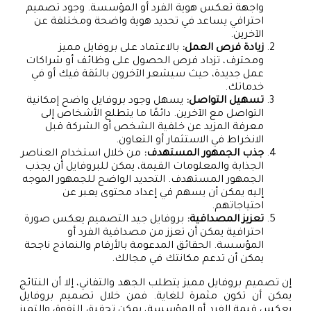
واجهة تعكس هوية الفرد أو المؤسسة. وجود تصميم
احترافي يساعد في تحديد هوية واضحة ومختلفة عن
الآخرين.
زيادة فرص العمل:
بالاعتماد على بروفايل مميز
ومحترف، تزداد فرص الحصول على وظائف أو شراكات
عمل جديدة، حيث سيشعر الآخرون بالثقة فيك أو في
خدماتك.
تسهيل التواصل:
يسهل وجود بروفايل واضح إمكانية
التواصل مع الآخرين. دائمًا ما يتطلع الأشخاص إلى
معرفة المزيد عن خلفية الشخص أو الشركة قبل
الانخراط في الاستثمار أو التعاون.
جذب الجمهور المستهدف:
من خلال استخدام العناصر
الجذابة والمعلومات القيمة، يمكن للبروفايل أن يجذب
الجمهور المستهدف. التحديد الواضح للجمهور الموجه
إليه يمكن أن يسهم في إعداد محتوى يعبر عن
احتياجاتهم.
تعزيز المصداقية:
بروفايل جيد التصميم يعكس صورة
احترافية يمكن أن تعزز من مصداقية الفرد أو
المؤسسة. الحقائق المدعومة بالأرقام والنماذج ناجحة
يمكن أن تدعم مكانتك في مجالك.
إن تصميم بروفايل مميز يتطلب الجهد والتفاني، إلا أن النتائج
يمكن أن تكون مثمرة للغاية. فمن خلال تصميم بروفايل
يعكس قيمة الفرد أو المؤسسة، يمكن تحقيق التفوق والتميز