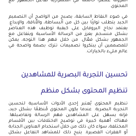
المرونة عنصرًا حاسمًا في استمرارية تفاعل الجمهور مع
المحتوى.
في ضوء النقاط السابقة، يصبح من الواضح أن التصميم
الجيد يتطلب توازنًا بين كل من البساطة، والأناقة، والإبداع.
يعتمد نجاح البروفايل على كيفية توظيف هذه العناصر
بشكل منسجم يعزز من الرسالة الأساسية ويتفاعل مع
الجمهور بشكل فعّال. من خلال فهم هذا التوجه، يمكن
للمصممين أن يبتكروا تصميمات تترك بصمة واضحة في
عالم مليء بالخيارات.
تحسين التجربة البصرية للمشاهدين
تنظيم المحتوى بشكل منظم
تنظيم المحتوى يُعتبر إحدى الأدوات الأساسية لتحسين
التجربة البصرية. عندما يكون المحتوى مُنظمًا بشكل جيد،
فإنه يسهل على المشاهدين فهم الرسالة وتفاصيلها.
فهناك أهمية كبيرة في توضيح الاختلافات بين الأقسام
المختلفة، سواء كان ذلك من خلال استخدام العناوين الجذابة
أو الفقرات القصيرة. يتيح ذلك للمشاهد التفاعل بشكل