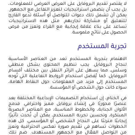
لا يقتصر تقديم البروفايل على العرض العرضي للمعلومات،
بل يجب أن يتضمن استراتيجيات لتعزيز التفاعل مع الجمهور.
يمكن أن تشمل ذلك دعوات للتواصل أو أسئلة تدعو القارئ
للتعليق أو مشاركة تجاربهم. مثل هذه الاستراتيجيات
تساعد على بناء علاقة إيجابية مع القراء وتعزز من فرص
الحصول على نتائج ملموسة.
تجربة المستخدم
الاهتمام بتجربة المستخدم تعد من العناصر الأساسية
لنجاح البروفايل. يجب تنظيم المحتوى بشكل منطقي
وسلس، مما يسهل على الزائر التنقل بين مختلف أقسام
البروفايل. كما يُفضل استخدام الروابط التفاعلية التي تُوجه
المستخدم إلى مزيد من المعلومات حول النقاط الهامة،
سواء كانت حول الشخص أو المؤسسة.
في الختام، إن استخدام التصميمات الإبداعية المختلفة يعد
عنصرًا محوريًا في إنشاء بروفايل مميز واحترافي. فدمج
الألوان الجذابة، والخطوط المناسبة، مع العناصر البصرية
المبتكرة، وتحسين تجربة المستخدم، يمكن أن تُحدث تأثيرًا
إيجابيًا مترتبًا على النجاح الشخصي أو المؤسسي. كل هذه
الخطوات تساهم في تقديم صورة تعكس الاحترافية وتعزز
من التواصل الفعّال مع الجمهور المستهدف. ضم تلك