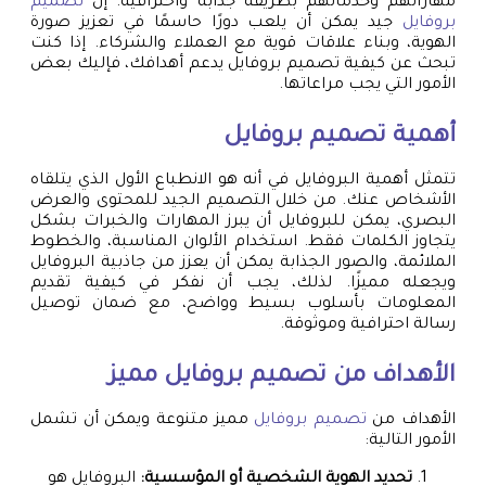
مهاراتهم وخدماتهم بطريقة جذابة واحترافية. إن
تصميم
بروفايل
جيد يمكن أن يلعب دورًا حاسمًا في تعزيز صورة
الهوية، وبناء علاقات قوية مع العملاء والشركاء. إذا كنت
تبحث عن كيفية تصميم بروفايل يدعم أهدافك، فإليك بعض
الأمور التي يجب مراعاتها.
أهمية
تصميم بروفايل
تتمثل أهمية البروفايل في أنه هو الانطباع الأول الذي يتلقاه
الأشخاص عنك. من خلال التصميم الجيد للمحتوى والعرض
البصري، يمكن للبروفايل أن يبرز المهارات والخبرات بشكل
يتجاوز الكلمات فقط. استخدام الألوان المناسبة، والخطوط
الملائمة، والصور الجذابة يمكن أن يعزز من جاذبية البروفايل
ويجعله مميزًا. لذلك، يجب أن نفكر في كيفية تقديم
المعلومات بأسلوب بسيط وواضح، مع ضمان توصيل
رسالة احترافية وموثوقة.
الأهداف من
تصميم بروفايل
مميز
الأهداف من
تصميم بروفايل
مميز متنوعة ويمكن أن تشمل
الأمور التالية:
تحديد الهوية الشخصية أو المؤسسية:
البروفايل هو