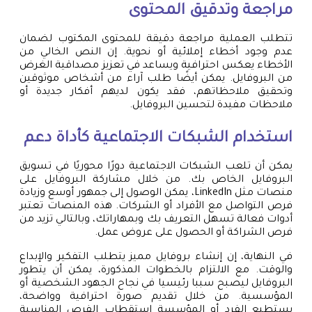
مراجعة وتدقيق المحتوى
تتطلب العملية مراجعة دقيقة للمحتوى المكتوب لضمان
عدم وجود أخطاء إملائية أو نحوية. إن النص الخالي من
الأخطاء يعكس احترافية ويساعد في تعزيز مصداقية الغرض
من البروفايل. يمكن أيضًا طلب آراء من أشخاص موثوقين
وتحقيق ملاحظاتهم، فقد يكون لديهم أفكار جديدة أو
ملاحظات مفيدة لتحسين البروفايل.
استخدام الشبكات الاجتماعية كأداة دعم
يمكن أن تلعب الشبكات الاجتماعية دورًا محوريًا في تسويق
البروفايل الخاص بك. من خلال مشاركة البروفايل على
منصات مثل LinkedIn، يمكن الوصول إلى جمهور أوسع وزيادة
فرص التواصل مع الأفراد أو الشركات. هذه المنصات تعتبر
أدوات فعالة تسهل التعريف بك وبمهاراتك، وبالتالي تزيد من
فرص الشراكة أو الحصول على عروض عمل.
في النهاية، إن إنشاء بروفايل مميز يتطلب التفكير والإبداع
والوقت. مع الالتزام بالخطوات المذكورة، يمكن أن يتطور
البروفايل ليصبح سببا رئيسيا في نجاح الجهود الشخصية أو
المؤسسية. من خلال تقديم صورة احترافية وواضحة،
يستطيع الفرد أو المؤسسة استقطاب الفرص المناسبة