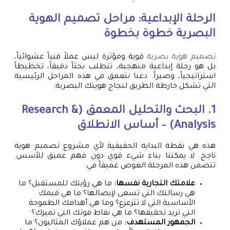
الرحلة الإبداعية: مراحل
تصميم الهوية
البصرية
خطوة بخطوة
تصميم هوية بصرية
قوية ومؤثرة ليس عملاً فنياً عشوائياً،
بل هو رحلة إبداعية منهجية، تتطلب بحثاً دقيقاً، تخطيطاً
استراتيجياً، وصبراً. دعنا نتعمق في هذه المراحل الرئيسية
التي تشكل خارطة الطريق لنجاح هويتك البصرية:
1. البحث والتحليل المعمق (Research &
Analysis) – أساس الانطلاق
هذه هي نقطة البداية الحقيقية لأي مشروع تصميم هوية
ناجح. لا يمكننا بناء شيء قوي دون فهم عميق للأسس.
تتضمن هذه المرحلة الغوص عميقاً في:
علامتك التجارية نفسها:
ما هي رؤيتك للمستقبل؟ ما
هي رسالتك التي تسعى لإيصالها؟ ما هي قيمك
الأساسية التي لا تتزعزع؟ وما هي أهدافك الطموحة
التي تريد تحقيقها؟ ما هي نقاط قوتك التي تميزك؟
الجمهور المستهدف:
من هم عملاؤك المثاليون؟ ما