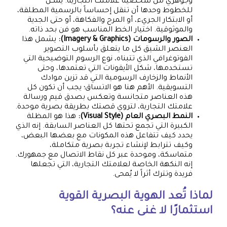
وجوهري من شخصية علامتك التجارية. يمكن
للخطوط وحدها أن تنقل إحساساً بالرسمية المطلقة،
أو الابتكار الجريء، أو المرح والفكاهة، أو حتى الجدية
والموثوقية. اختيار الخط المناسب هو فن بحد ذاته.
الصور والرسومات (Imagery & Graphics):
يشمل هذا
العنصر الشيق كل ما يتعلق بأسلوب التصوير
الفوتوغرافي الذي تتبناه، نوع الرسوم التوضيحية التي
تستخدمها، شكل الأيقونات التي تعتمدها، وحتى
الأنماط والزخارف الرسومية التي قد تزين موادك
التسويقية. الأهم هنا هو الاتساق؛ يجب أن تكون كل
هذه العناصر متجانسة وتعكس بصدق قيم ورسالة
علامتك التجارية، لتروي قصتك بطريقة بصرية موحدة.
النمط البصري العام (Visual Style):
هذا هو المظلة
الكبيرة التي تجمع تحتها كل العناصر السابقة. إنه الذي
يحدد كيف تتفاعل هذه المكونات مع بعضها البعض،
وكيف تترابط لإنشاء تجربة بصرية متكاملة،
متماسكة، وموحدة عبر كل نقاط الاتصال مع جمهورك.
إنه النكهة الخاصة لعلامتك التجارية، التي تجعلها
فريدة وتترك أثراً لا يُمحى.
لماذا تُعد الهوية البصرية القوية
استثمارًا لا غنى عنه؟