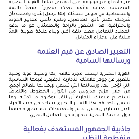
غير جادة أو غير موثوقة. على النقيض تماماً، الهوية البصرية
المصممة بعناية فائقة تبعث شعوراً عميقاً بالثقة
والمصداقية في نفوس عملائك. إنها ترسل إشارة واضحة بأن
شركتك تهتم بأدق التفاصيل، وتلتزم بأعلى معايير الجودة
والاحترافية. هذا الشعور بالراحة والاطمئنان هو ما يدفع
العملاء للتعامل معك بثقة أكبر، وبناء علاقة طويلة الأمد
مبنية على الاحترام المتبادل.
التعبير الصادق عن قيم العلامة
ورسالتها السامية
الهوية البصرية ليست مجرد غلاف؛ إنها وسيلة قوية وفنية
للتعبير عن جوهر علامتك التجارية الحقيقي، قيمها الأساسية
التي تؤمن بها، ورسالتها التي تسعى لإيصالها للعالم أجمع.
من خلال مزيج مدروس من الألوان، الخطوط، والأنماط،
تستطيع علامتك التجارية أن تنقل بوضوح ما تمثله، وما
تسعى لتحقيقه. هذا التعبير البصري يساعد في جذب الأفراد
الذين يتشاركون نفس القيم والمعتقدات، مما يخلق مجتمعاً
حول علامتك التجارية يتجاوز مجرد التعامل التجاري.
جاذبية الجمهور المستهدف بفعالية