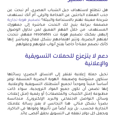
منقطعة النظير
هل تتطلع لاستهداف جيل الشباب العصري، أم تبحث عن
جذب العملاء الباحثين عن الفخامة والرقي، أم أنك تستهدف
شريحة معينة تهتم بالاستدامة والبيئة؟
تصميم هوية تجارية
مصممة ببراعة يتيح لك التحدث مباشرة إلى جمهورك
المستهدف. من خلال الفهم العميق لمن تحاول الوصول
إليهم، يمكنك تصميم هوية تت resonates معهم، تتحدث
لغتهم البصرية، وتثير اهتمامهم بشكل فعال ومباشر. إنها
كأنك تصمم مفتاحاً خاصاً يفتح أبواب قلوبهم وعقولهم.
دعم لا يتزعزع للحملات التسويقية
والإعلانية
تخيل حملة إعلانية تفتقر إلى الاتساق البصري؛ رسائلها
ستكون مشوشة وضعيفة. الهوية البصرية المتسقة توفر
أساساً متيناً وموحداً لجميع أنشطتك التسويقية والإعلانية.
إنها تضمن أن تكون جميع المواد الترويجية، سواء كانت
مطبوعة (مثل الكتيبات والملصقات) أو رقمية (مثل إعلانات
وسائل التواصل الاجتماعي والبريد الإلكتروني)، متجانسة
بصرياً بشكل مثالي. هذا التجانس لا يعزز رسالة علامتك
التجارية فحسب، بل يزيد أيضاً من تأثيرها وقوتها في الذاكرة،
ويجعل كل دولار تنفقه في التسويق يحقق أقصى عائد.