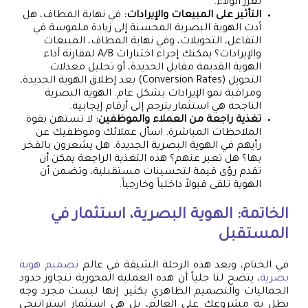
تعزز الولاء.
التأثير على المبيعات والإيرادات:
في نهاية المطاف، هل
أدت الهوية البصرية المحسنة إلى زيادة ملموسة في
التفاعل، التحويلات، وفي نهاية المطاف، المبيعات
والإيرادات؟ يمكنك إجراء اختبارات A/B لمقارنة أداء
الهوية القديمة مقابل الجديدة، أو تحليل معدلات
التحويل (Conversion Rates) بعد إطلاق الهوية الجديدة،
ومراقبة نمو الإيرادات بشكل عام. الهوية البصرية
الناجحة هي استثمار يترجم إلى أرقام إيجابية.
تغذية راجعة من العملاء والموظفين:
لا تستهن بقوة
الملاحظات المباشرة. اسأل عملائك وموظفيك عن
رأيهم في الهوية البصرية الجديدة. هل يشعرون بالفخر
بها؟ هل تعبر عنهم؟ هذه التغذية الراجعة يمكن أن
تقدم رؤى قيمة لتحسينات مستقبلية، وتضمن أن
الهوية تلقى قبولاً داخلياً وخارجياً.
الخاتمة: الهوية البصرية، استثمار في
المستقبل
في الختام، وبعد هذه الرحلة الشيقة في عالم
تصميم هوية
بصرية
، يتضح لنا جلياً أن هذه العملية المحورية تتجاوز حدود
الجماليات والتصميم الظاهري بكثير. إنها ليست مجرد وجه
يطل به مشروعك على العالم، بل هي استثمار استراتيجي