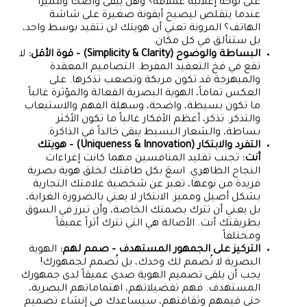
على لوحة إعلانية عملاقة؟ وهل يبقى واضحاً ومميزاً
عندما يتقلص ليصبح أيقونة صغيرة على شاشة
الهاتف؟ المرونة تعني أن هويتك لن تتقيد بوسط واحد،
بل ستتألق في كل مكان.
البساطة والوضوح (Simplicity & Clarity) – قوة الأقل:
لا
تقع في فخ التعقيد المفرط. التصاميم المعقدة
والمبهرجة قد تكون مربكة وتصعب تذكرها. على
العكس تماماً، الهوية البصرية الفعالة والمؤثرة غالباً
ما تكون بسيطة، واضحة، وسهلة الفهم والاستيعاب
والتذكر. تذكر، أعظم الأفكار غالباً ما تكون الأكثر
بساطة، والشعار البسيط يبقى خالداً في الذاكرة.
التفرد والابتكار (Uniqueness & Innovation) – هويتك
أنت:
تجنب تقليد المنافسين مهما كانت إغراءات
النجاح الظاهري. اسعَ بكل طاقتك لخلق هوية بصرية
فريدة من نوعها، تعبر عن شخصية علامتك التجارية
بشكل أصيل ومميز. الابتكار لا يعني بالضرورة الغرابة،
بل يعني أن تترك بصمتك الخاصة، وأن تبرز في السوق
بطريقتك أنت. الأصالة هي التي تترك أثراً عميقاً
ومختلفاً.
التركيز على الجمهور المستهدف – صمم لهم:
الهوية
البصرية لا تُصمم لك وحدك، بل تُصمم لجمهورك!
يجب أن يلقى تصميم الهوية صدى عميقاً لدى جمهورك
المستهدف. فهم تفضيلاتهم، اهتماماتهم البصرية،
حتى قيمهم وثقافتهم، سيساعدك في إنشاء تصميم