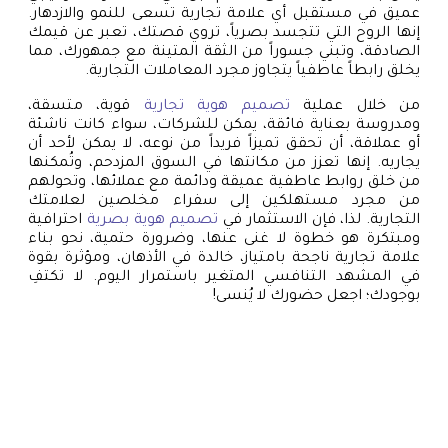
عميق في مستقبل أي علامة تجارية تسعى للنمو والازدهار.
إنها الروح التي تتجسد بصرياً، تروي قصتك، تعبر عن قيمك
الصادقة، وتبني جسوراً من الثقة المتينة مع جمهورك، مما
يخلق رابطاً عاطفياً يتجاوز مجرد المعاملات التجارية.
من خلال عملية
تصميم هوية تجارية
قوية، متسقة،
ومدروسة بعناية فائقة، يمكن للشركات، سواء كانت ناشئة
أو عملاقة، أن تحقق تميزاً فريداً من نوعه، لا يمكن لأحد أن
يجاريه. إنها تعزز من مكانتها في السوق المزدحم، وتُمكنها
من خلق روابط عاطفية عميقة ودائمة مع عملائها، وتحولهم
من مجرد مستهلكين إلى سفراء مخلصين لعلامتك
التجارية. لذا، فإن الاستثمار في
تصميم هوية بصرية
احترافية
ومبتكرة هو خطوة لا غنى عنها، وضرورة حتمية، نحو بناء
علامة تجارية ناجحة بامتياز، خالدة في الأذهان، ومؤثرة بقوة
في المشهد التنافسي المتغير باستمرار اليوم. لا تكتفِ
بوجودك؛ اجعل حضورك لا يُنسى!