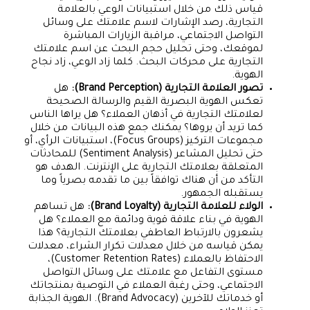
قياس ذلك من خلال استبيانات الوعي بالعلامة
التجارية، رصد الإشارات لاسم علامتك على وسائل
التواصل الاجتماعي، مراقبة الزيارات المباشرة
لموقعك، وحتى تحليل حجم البحث عن اسم علامتك
التجارية على محركات البحث. كلما زاد الوعي، زاد نجاح
الهوية.
تصور العلامة التجارية (Brand Perception):
هل
تعكس الهوية البصرية القيم والرسالة الصحيحة
لعلامتك التجارية في أذهان العملاء؟ هل يراها الناس
كما تريد أن يروها؟ يمكنك جمع هذه البيانات من خلال
مجموعات التركيز (Focus Groups)، استبيانات الرأي، أو
حتى تحليل المشاعر (Sentiment Analysis) للمحادثات
المتعلقة بعلامتك التجارية على الإنترنت. الهدف هو
التأكد من أن هناك توافقاً بين ما تقدمه بصرياً وما
يستقبله الجمهور.
الولاء للعلامة التجارية (Brand Loyalty):
هل تساهم
الهوية في بناء علاقة قوية ودائمة مع العملاء؟ هل
يشعرون بالارتباط العاطفي بعلامتك التجارية؟ هذا
يمكن قياسه من خلال معدلات تكرار الشراء، معدلات
الاحتفاظ بالعملاء (Customer Retention Rates)،
مستوى التفاعل مع علامتك على وسائل التواصل
الاجتماعي، وحتى رغبة العملاء في التوصية بمنتجاتك
أو خدماتك للآخرين (Brand Advocacy). الهوية الجذابة