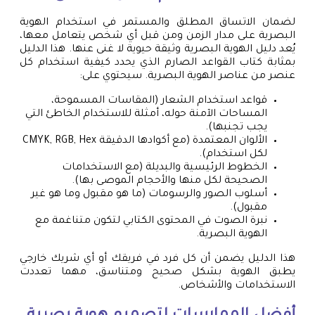
لضمان الاتساق المطلق والمستمر في استخدام الهوية
البصرية على مدار الزمن ومن قبل أي شخص يتعامل معها،
يُعد دليل الهوية البصرية وثيقة حيوية لا غنى عنها. هذا الدليل
بمثابة كتاب القواعد الصارم الذي يحدد كيفية استخدام كل
عنصر من عناصر الهوية البصرية. سيحتوي على:
قواعد استخدام الشعار (المقاسات المسموحة،
المساحات الآمنة حوله، أمثلة للاستخدام الخاطئ التي
يجب تجنبها).
الألوان المعتمدة (مع أكوادها الدقيقة CMYK, RGB, Hex
لكل استخدام).
الخطوط الرئيسية والبديلة (مع الاستخدامات
الصحيحة لكل منها والأحجام الموصى بها).
أسلوب الصور والرسومات (ما هو مقبول وما هو غير
مقبول).
نبرة الصوت في المحتوى الكتابي لتكون متناغمة مع
الهوية البصرية.
هذا الدليل يضمن أن كل فرد في فريقك أو أي شريك خارجي
يطبق الهوية بشكل صحيح ومتناسق، مهما تعددت
الاستخدامات والأشخاص.