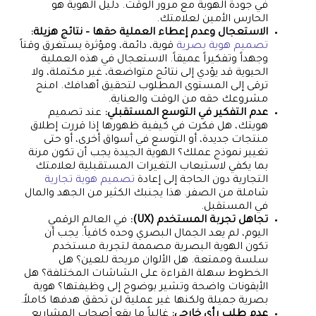
في جودة الهوية مع مرور الوقت. دليل الهوية هو
الحارس الأمين لعلامتك.
الاستعجال وعدم إعطاء العملية حقها – نتائج هزيلة:
تصميم هوية بصرية
قوية، دائمة، ومؤثرة يستغرق وقتاً
وجهداً وتفكيراً عميقاً. الاستعجال في هذه العملية
الحيوية قد يؤدي إلى نتائج متواضعة، غير مكتملة، ولا
ترقى إلى المستوى المطلوب لتحقيق أهدافك. امنح
مشروعك حقه من الوقت والعناية.
عدم التفكير في التوسع المستقبلي:
عند تصميم
هويتك، هل فكرت في كيفية ظهورها إذا قررت إطلاق
منتجات جديدة، أو التوسع في أسواق أخرى، أو حتى
تغيير نموذج عملك؟ الهوية الجيدة يجب أن تكون مرنة
بما يكفي لاستيعاب التغيرات المستقبلية لعلامتك
التجارية دون الحاجة إلى إعادة
تصميم هوية تجارية
شاملة من الصفر. هذا يجنبك الكثير من الجهد والمال
في المستقبل.
تجاهل تجربة المستخدم (UX):
في العالم الرقمي
اليوم، لم يعد الجمال البصري وحده كافياً. يجب أن
تكون الهوية البصرية مصممة لتجربة مستخدم
سلسة وممتعة. هل الألوان مريحة للعين؟ هل
الخطوط سهلة القراءة على الشاشات المختلفة؟ هل
الأيقونات واضحة وتشير بوضوح إلى وظيفتها؟ هوية
بصرية جميلة ولكنها غير عملية لن تحقق هدفها كاملاً.
عدم طلب رأي خارجي:
غالباً ما يقع أصحاب المشاريع