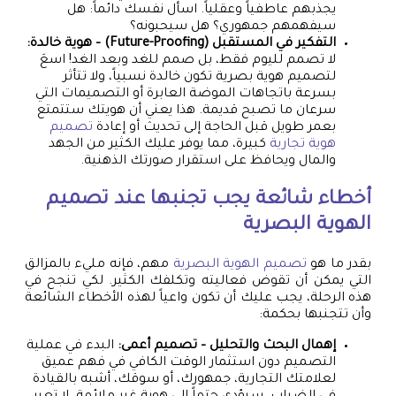
يجذبهم عاطفياً وعقلياً. اسأل نفسك دائماً: هل
سيفهمهم جمهوري؟ هل سيحبونه؟
التفكير في المستقبل (Future-Proofing) – هوية خالدة:
لا تصمم لليوم فقط، بل صمم للغد وبعد الغد! اسعَ
لتصميم هوية بصرية تكون خالدة نسبياً، ولا تتأثر
بسرعة باتجاهات الموضة العابرة أو التصميمات التي
سرعان ما تصبح قديمة. هذا يعني أن هويتك ستتمتع
بعمر طويل قبل الحاجة إلى تحديث أو إعادة
تصميم
هوية تجارية
كبيرة، مما يوفر عليك الكثير من الجهد
والمال ويحافظ على استقرار صورتك الذهنية.
أخطاء شائعة يجب تجنبها عند
تصميم
الهوية البصرية
بقدر ما هو
تصميم الهوية البصرية
مهم، فإنه مليء بالمزالق
التي يمكن أن تقوض فعاليته وتكلفك الكثير. لكي تنجح في
هذه الرحلة، يجب عليك أن تكون واعياً لهذه الأخطاء الشائعة
وأن تتجنبها بحكمة:
إهمال البحث والتحليل – تصميم أعمى:
البدء في عملية
التصميم دون استثمار الوقت الكافي في فهم عميق
لعلامتك التجارية، جمهورك، أو سوقك، أشبه بالقيادة