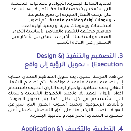
لتحديد الأنماط البصرية، الأجواء، والجماليات المحتملة
التي ستعكس شخصية العلامة التجارية. إنها تساعد
على ترجمة الأفكار المجردة إلى صور ملموسة.
رسومات أولية ومفاهيم متعددة:
يتم تطوير
اسكتشات ورسومات يدوية أو رقمية أولية لعدة
مفاهيم مختلفة للشعار والعناصر الأساسية الأخرى.
الهدف هو استكشاف أكبر عدد ممكن من الأفكار قبل
الاستقرار على الاتجاه الأنسب.
3. التصميم والتنفيذ (Design &
Execution) – تحويل الرؤية إلى واقع
في هذه المرحلة المثيرة، يتم تحويل المفاهيم المختارة بعناية
إلى تصاميم رقمية ملموسة وواقعية. يتم تصميم الشعار
النهائي بدقة متناهية، واختيار لوحة الألوان الدقيقة باستخدام
أكواد الألوان المعيارية، وتحديد الخطوط الرئيسية والبديلة
التي ستُستخدم في كل مكان. كما يتم تطوير الأيقونات
والأنماط الرسومية وتحديد أسلوب الصور الذي سيرافق
الهوية. ينصب التركيز هنا على أدق التفاصيل لضمان أعلى
مستويات الاتساق، الاحترافية، والجاذبية البصرية.
4. التطبيق والتكييف (Application &