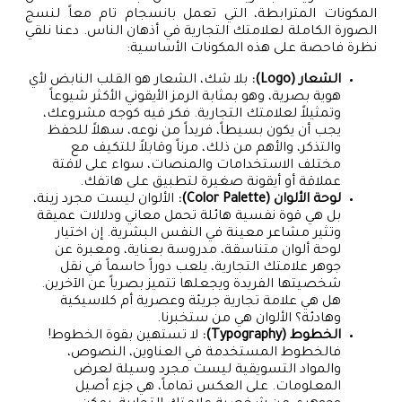
المكونات المترابطة، التي تعمل بانسجام تام معاً لنسج
الصورة الكاملة لعلامتك التجارية في أذهان الناس. دعنا نلقي
نظرة فاحصة على هذه المكونات الأساسية:
الشعار (Logo):
بلا شك، الشعار هو القلب النابض لأي
هوية بصرية، وهو بمثابة الرمز الأيقوني الأكثر شيوعاً
وتمثيلاً لعلامتك التجارية. فكر فيه كوجه مشروعك،
يجب أن يكون بسيطاً، فريداً من نوعه، سهلاً للحفظ
والتذكر، والأهم من ذلك، مرناً وقابلاً للتكيف مع
مختلف الاستخدامات والمنصات، سواء على لافتة
عملاقة أو أيقونة صغيرة لتطبيق على هاتفك.
لوحة الألوان (Color Palette):
الألوان ليست مجرد زينة،
بل هي قوة نفسية هائلة تحمل معاني ودلالات عميقة
وتثير مشاعر معينة في النفس البشرية. إن اختيار
لوحة ألوان متناسقة، مدروسة بعناية، ومعبرة عن
جوهر علامتك التجارية، يلعب دوراً حاسماً في نقل
شخصيتها الفريدة ويجعلها تتميز بصرياً عن الآخرين.
هل هي علامة تجارية جريئة وعصرية أم كلاسيكية
وهادئة؟ الألوان هي من ستخبرنا.
الخطوط (Typography):
لا تستهين بقوة الخطوط!
فالخطوط المستخدمة في العناوين، النصوص،
والمواد التسويقية ليست مجرد وسيلة لعرض
المعلومات. على العكس تماماً، هي جزء أصيل