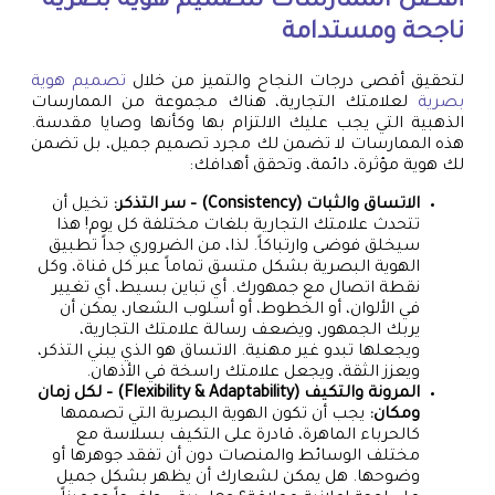
أفضل الممارسات
لتصميم هوية بصرية
ناجحة ومستدامة
لتحقيق أقصى درجات النجاح والتميز من خلال
تصميم هوية
بصرية
لعلامتك التجارية، هناك مجموعة من الممارسات
الذهبية التي يجب عليك الالتزام بها وكأنها وصايا مقدسة.
هذه الممارسات لا تضمن لك مجرد تصميم جميل، بل تضمن
لك هوية مؤثرة، دائمة، وتحقق أهدافك:
الاتساق والثبات (Consistency) – سر التذكر:
تخيل أن
تتحدث علامتك التجارية بلغات مختلفة كل يوم! هذا
سيخلق فوضى وارتباكاً. لذا، من الضروري جداً تطبيق
الهوية البصرية بشكل متسق تماماً عبر كل قناة، وكل
نقطة اتصال مع جمهورك. أي تباين بسيط، أي تغيير
في الألوان، أو الخطوط، أو أسلوب الشعار، يمكن أن
يربك الجمهور، ويضعف رسالة علامتك التجارية،
ويجعلها تبدو غير مهنية. الاتساق هو الذي يبني التذكر،
ويعزز الثقة، ويجعل علامتك راسخة في الأذهان.
المرونة والتكيف (Flexibility & Adaptability) – لكل زمان
ومكان:
يجب أن تكون الهوية البصرية التي تصممها
كالحرباء الماهرة، قادرة على التكيف بسلاسة مع
مختلف الوسائط والمنصات دون أن تفقد جوهرها أو
وضوحها. هل يمكن لشعارك أن يظهر بشكل جميل