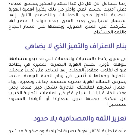
ربما تتساءل الآن، هل كل هذا الجهد والتفكير يستحق العناء؟
دعني أجيبك بحسم: نعم، وأكثر من ذلك بكثير! أهمية الهوية
البصرية تتجاوز مجرد الجماليات والتصميم الأنيق. إنها
استثمار استراتيجي بعيد المدى، يقدم فوائد لا حصر لها
لشركتك على المدى الطويل، ويضعها على مسار النجاح
والنمو المستدام.
بناء الاعتراف والتميز الذي لا يضاهى
في سوق يكتظ بالمنتجات والخدمات التي قد تبدو متشابهة
للوهلة الأولى، تصبح الهوية البصرية المميزة هي بطاقة
عبورك لقلوب وعقول العملاء. إنها تساعد على تمييز علامتك
التجارية وجعلها لا تُنسى في زحام الحياة اليومية. عندما
يتعرض العملاء لهوية بصرية متسقة، جذابة، ومعبرة، يزداد
احتمال تذكرهم لعلامتك التجارية بشكل كبير عندما يحين
وقت اتخاذ قرارات الشراء. فكر في العلامات التجارية الكبرى؛
هل يمكنك تخيلها بدون شعارها أو ألوانها المميزة؟
مستحيل!
تعزيز الثقة والمصداقية بلا حدود
علامة تجارية تفتقر لهوية بصرية احترافية ومصقولة قد تبدو