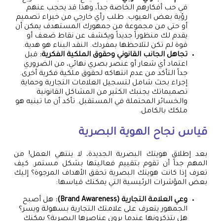
في حب أفكارهم الخاصة جداً، وهذا قد يحجب عنهم
رؤية بعض العيوب. طلب رأي خارجي من خبراء تصميم
أو حتى من مجموعة من جمهورك المستهدف يمكن أن
يقدم لك منظوراً جديداً ويكشف عن نقاط ضعف أو
قوة لم تكن لتلاحظها بمفردك. النقد البناء هو هدية.
تجاهل الجانب القانوني وحقوق الملكية الفكرية:
قبل
اعتماد أي شعار أو عنصر بصري نهائي، من الضروري
جداً التأكد من عدم انتهاكه لحقوق ملكية فكرية أخرى.
إجراء بحث شامل لتسجيل العلامات التجارية وحماية
تصميماتك يجنبك الكثير من المشاكل القانونية
والخسائر المحتملة في المستقبل. تأكد أن ما تبنيه هو
ملكك بالكامل.
قياس نجاح الهوية البصرية
بعد إطلاق هويتك البصرية الجديدة، لا ينتهي العمل! من
المهم جداً أن تقوم بتقييم فعاليتها بشكل مستمر. كيف
تعرف إذا كانت هويتك البصرية تحقق الأهداف المرجوة؟ إليك
بعض المؤشرات الرئيسية التي يمكنك قياسها:
وعي العلامة التجارية (Brand Awareness):
هل أصبح
الجمهور يتعرف على علامتك التجارية بسهولة ويسر؟
هل يتذكرونها عندما يرون عناصرها البصرية؟ يمكنك