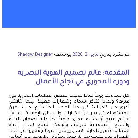
تم نشره بتاريخ
مايو 21, 2026
بواسطة
Shadow Designer
المقدمة: عالم تصميم الهوية البصرية
ودوره المحوري في نجاح الأعمال
هل تساءلت يوماً لماذا تنجذب لبعض العلامات التجارية دون
غيرها؟ ولماذا تتذكر أسماء وشعارات معينة بينما تتلاشى
أخرى من ذاكرتك؟ في هذا العصر المتسارع، حيث يغرق
المستهلك في بحر من الخيارات والرسائل الإعلانية، لم يعد
تقديم منتج أو خدمة مميزة كافياً بحد ذاته لضمان البقاء
والنجاح. المنافسة شرسة، والوقت المتاح لجذب انتباه
العملاء قصير للغاية. هنا، يبرز سراً عميقاً ومحورياً في عالم
الأعمال: بناء علامة تجارية قوية ومؤثرة. ولا يوجد حجر أساس