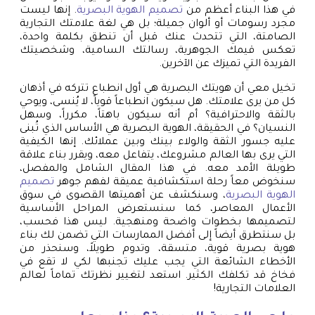
في هذا البناء أعظم من
تصميم الهوية البصرية
. إنها ليست
مجرد رسومات أو ألوان جميلة؛ بل هي لغة علامتك التجارية
الصامتة، التي تتحدث عنك قبل أن تنطق بكلمة واحدة،
تعكس قيمك الجوهرية، رسالتك السامية، وشخصيتك
الفريدة التي تميزك عن الآخرين.
تخيل معي أن هويتك البصرية هي أول انطباع تتركه في أذهان
كل من يرى علامتك. هل سيكون انطباعاً قوياً، لا يُنسى، ويوحي
بالثقة والاحترافية؟ أم أنه سيكون باهتاً، مكرراً، وسهل
النسيان؟ في الحقيقة، الهوية البصرية هي الأساس الذي تُبنى
عليه جسور الثقة والولاء بينك وبين عملائك. إنها الكيفية
التي يرى بها العالم مشروعك، يتفاعل معه، ويقرر بناء علاقة
طويلة الأمد معه. في هذا المقال الشامل والمفصل،
سنخوض معاً رحلة استكشافية عميقة لفهم جوهر
تصميم
الهوية البصرية
، وسنكشف عن أهميتها القصوى في سوق
الأعمال المعاصر، كما سنستعرض المراحل الأساسية
لتصميمها بخطوات واضحة ومنهجية. ليس هذا فحسب،
بل سنتطرق أيضاً إلى أفضل الممارسات التي تضمن لك بناء
هوية بصرية قوية، متسقة، وتدوم طويلاً، وسنحذر من
الأخطاء الشائعة التي يجب عليك تجنبها لكي لا تقع في
فخاخ قد تكلفك الكثير. استعد لتغيير نظرتك تماماً لعالم
العلامات التجارية!