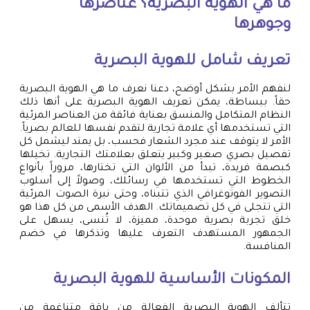
ما هي الهوية البصرية؟ عناصرها
وجوهرها
تعريف شامل للهوية البصرية
لنفهم الأمر بشكل أوضح، دعنا نعرف ما هي الهوية البصرية
حقاً. ببساطة، يمكن تعريف الهوية البصرية على أنها ذلك
النظام المتكامل والمنسق بعناية فائقة من العناصر المرئية
التي تستخدمها أي علامة تجارية لتقدم نفسها للعالم بصرياً.
الأمر لا يتوقف عند مجرد الشعار فحسب، بل يمتد ليشمل كل
تفصيل بصري صغير وكبير يتعلق بعلامتك التجارية. تخيلها
كبصمة فريدة، تبدأ من الألوان التي تختارها، مروراً بأنواع
الخطوط التي تستخدمها في رسائلك، وصولاً إلى أسلوب
التصوير الفوتوغرافي الذي تتبناه، وحتى نبرة الصوت المرئية
التي تتجلى في كل تصميماتك. الهدف الأسمى من كل هذا هو
خلق تجربة بصرية موحدة، مميزة، لا تُنسى، يسهل على
الجمهور المستهدف التعرف عليها وتذكرها في خضم
المنافسة.
المكونات الأساسية للهوية البصرية
تتألف الهوية البصرية الفعالة من باقة متناغمة من