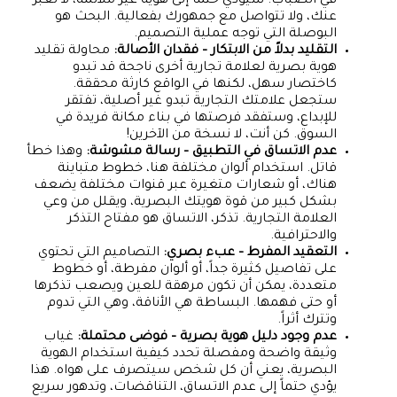
في الضباب. سيؤدي حتماً إلى هوية غير ملائمة، لا تعبر
عنك، ولا تتواصل مع جمهورك بفعالية. البحث هو
البوصلة التي توجه عملية التصميم.
التقليد بدلاً من الابتكار – فقدان الأصالة:
محاولة تقليد
هوية بصرية لعلامة تجارية أخرى ناجحة قد تبدو
كاختصار سهل، لكنها في الواقع كارثة محققة.
ستجعل علامتك التجارية تبدو غير أصلية، تفتقر
للإبداع، وستفقد فرصتها في بناء مكانة فريدة في
السوق. كن أنت، لا نسخة من الآخرين!
عدم الاتساق في التطبيق – رسالة مشوشة:
وهذا خطأ
قاتل. استخدام ألوان مختلفة هنا، خطوط متباينة
هناك، أو شعارات متغيرة عبر قنوات مختلفة يضعف
بشكل كبير من قوة هويتك البصرية، ويقلل من وعي
العلامة التجارية. تذكر، الاتساق هو مفتاح التذكر
والاحترافية.
التعقيد المفرط – عبء بصري:
التصاميم التي تحتوي
على تفاصيل كثيرة جداً، أو ألوان مفرطة، أو خطوط
متعددة، يمكن أن تكون مرهقة للعين ويصعب تذكرها
أو حتى فهمها. البساطة هي الأناقة، وهي التي تدوم
وتترك أثراً.
عدم وجود دليل هوية بصرية – فوضى محتملة:
غياب
وثيقة واضحة ومفصلة تحدد كيفية استخدام الهوية
البصرية، يعني أن كل شخص سيتصرف على هواه. هذا
يؤدي حتماً إلى عدم الاتساق، التناقضات، وتدهور سريع