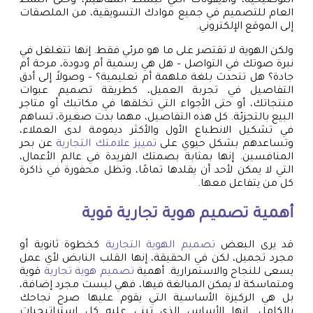
التوضيحية، والأيقونات التي تبسط المفاهيم، وحتى النمط
العام للتصميم في جميع موادك التسويقية، من الملصقات
إلى الموقع الإلكتروني.
ولكن الهوية لا تقتصر على ما هو مرئي فقط. إنها تتغلغل في
نبرة صوتك في التواصل – هل هي رسمية أم ودودة، مرحة أم
جادة؟ هل تتحدث بلغة ملهمة أم تعليمية؟ – وصولاً إلى أدق
التفاصيل في تجربة العميل، كطريقة تصميم عبوات
منتجاتك، أو حتى الأجواء التي تخلقها في مكاتبك أو متاجر
البيع بالتجزئة. كل هذه التفاصيل، مهما بدت صغيرة، تساهم
في تشكيل الانطباع الأول والأكثر ديمومة لدى العملاء،
وتساعدهم بشكل حيوي على
تمييز علامتك التجارية
عن بحر
المنافسين. إنها بمثابة بصمتك الفريدة في عالم الأعمال،
التي لا يمكن لأحد أن يقلدها تمامًا، وتظل محفورة في ذاكرة
كل من يتفاعل معها.
أهمية تصميم هوية تجارية قوية
قد يرى البعض
تصميم الهوية التجارية
كخطوة ثانوية أو
مجرد تجميل، لكن في الحقيقة، إنها القلب النابض لأي عمل
يسعى للنجاح والاستمرارية. أهمية
تصميم هوية تجارية
قوية
ومتماسكة لا يمكن المبالغة فيها، فهي ليست مجرد إضافة،
بل هي الركيزة الأساسية التي يقوم عليها صرح نجاحك
بالكامل. إنها الأساس الذي تبنى عليه كل استراتيجيات