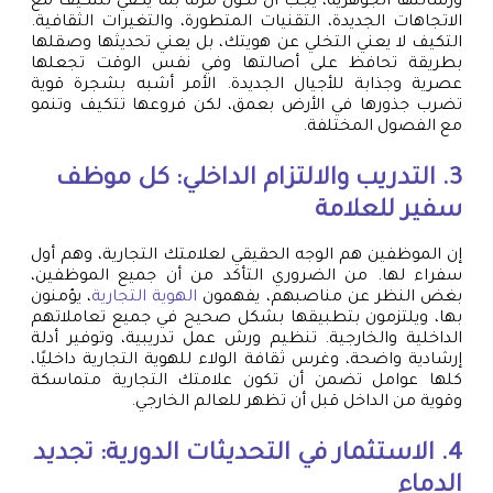
ورسالتها الجوهرية، يجب أن تكون مرنة بما يكفي للتكيف مع
الاتجاهات الجديدة، التقنيات المتطورة، والتغيرات الثقافية.
التكيف لا يعني التخلي عن هويتك، بل يعني تحديثها وصقلها
بطريقة تحافظ على أصالتها وفي نفس الوقت تجعلها
عصرية وجذابة للأجيال الجديدة. الأمر أشبه بشجرة قوية
تضرب جذورها في الأرض بعمق، لكن فروعها تتكيف وتنمو
مع الفصول المختلفة.
3. التدريب والالتزام الداخلي: كل موظف
سفير للعلامة
إن الموظفين هم الوجه الحقيقي لعلامتك التجارية، وهم أول
سفراء لها. من الضروري التأكد من أن جميع الموظفين،
بغض النظر عن مناصبهم، يفهمون
الهوية التجارية
، يؤمنون
بها، ويلتزمون بتطبيقها بشكل صحيح في جميع تعاملاتهم
الداخلية والخارجية. تنظيم ورش عمل تدريبية، وتوفير أدلة
إرشادية واضحة، وغرس ثقافة الولاء للهوية التجارية داخليًا،
كلها عوامل تضمن أن تكون علامتك التجارية متماسكة
وقوية من الداخل قبل أن تظهر للعالم الخارجي.
4. الاستثمار في التحديثات الدورية: تجديد
الدماء