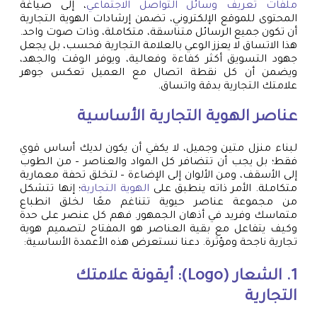
ملفات تعريف وسائل التواصل الاجتماعي
، إلى صياغة
المحتوى للموقع الإلكتروني، تضمن إرشادات الهوية التجارية
أن تكون جميع الرسائل متناسقة، متكاملة، وذات صوت واحد.
هذا الاتساق لا يعزز الوعي بالعلامة التجارية فحسب، بل يجعل
جهود التسويق أكثر كفاءة وفعالية، ويوفر الوقت والجهد،
ويضمن أن كل نقطة اتصال مع العميل تعكس جوهر
علامتك التجارية بدقة واتساق.
عناصر الهوية التجارية الأساسية
لبناء منزل متين وجميل، لا يكفي أن يكون لديك أساس قوي
فقط؛ بل يجب أن تتضافر كل المواد والعناصر – من الطوب
إلى الأسقف، ومن الألوان إلى الإضاءة – لتخلق تحفة معمارية
متكاملة. الأمر ذاته ينطبق على
الهوية التجارية
؛ إنها تتشكل
من مجموعة عناصر حيوية تتناغم معًا لخلق انطباع
متماسك وفريد في أذهان الجمهور. فهم كل عنصر على حدة
وكيف يتفاعل مع بقية العناصر هو المفتاح لتصميم هوية
تجارية ناجحة ومؤثرة. دعنا نستعرض هذه الأعمدة الأساسية:
1. الشعار (Logo): أيقونة علامتك
التجارية