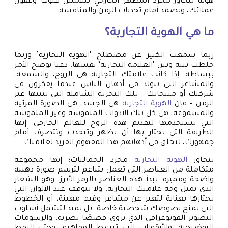
هوية تتجاوز مجرد المظهر الخارجي لتلامس قلوب وعقول
عملائك، وتصمد أمام تحديات الزمن والمنافسة.
ما هي الهوية التجارية؟
ربما سمعت الكثير عن مصطلح ‘الهوية التجارية’ وربما
خلطت بينه وبين ‘العلامة التجارية’ نفسها. دعنا نوضح الأمر
ببساطة: إذا كانت علامتك التجارية هي الروح، والسمعة،
والمشاعر التي تتولد في أذهان الناس عندما يفكرون في
شركتك أو منتجاتك – تلك التجربة الشاملة التي تبنيها عبر
الزمن – فإن
الهوية التجارية
هي الجسد، هي الصورة المرئية
والمسموعة، هي كل تلك الأدوات الملموسة وغير الملموسة
التي تستخدمها لتقديم هذه الروح للعالم الخارجي. إنها
الطريقة التي تختار بها أن تظهر وتتحدث وتتصرف أمام
جمهورك، لتخلق في أذهانهم هذا المفهوم الفريد لعلامتك.
تتجاوز
الهوية التجارية
مجرد الجماليات؛ إنها مجموعة
متكاملة من العناصر التي تعمل بتناغم لترسم صورة ذهنية
واضحة ومميزة. تبدأ هذه العناصر بالرمز الأبرز، وهو الشعار
الذي يمثل وجه علامتك التجارية. ولا تتوقف عند الألوان التي
تختارها بعناية لتعبر عن مشاعر وقيم معينة، أو الخطوط
التي تمنح نصوصك شخصية خاصة. بل تمتد لتشمل أسلوب
التصوير الفوتوغرافي الذي يروي قصصًا بصرية، والرسومات