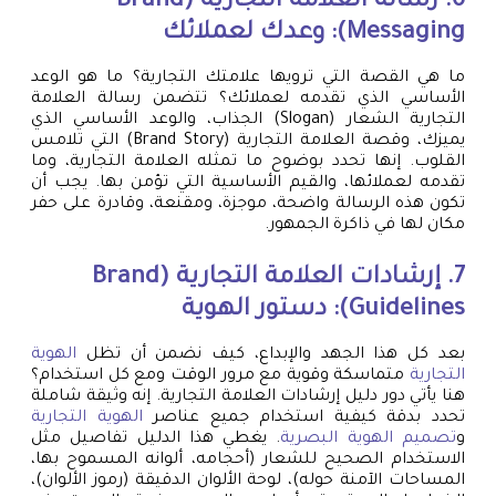
6. رسالة العلامة التجارية (Brand
Messaging): وعدك لعملائك
ما هي القصة التي ترويها علامتك التجارية؟ ما هو الوعد
الأساسي الذي تقدمه لعملائك؟ تتضمن رسالة العلامة
التجارية الشعار (Slogan) الجذاب، والوعد الأساسي الذي
يميزك، وقصة العلامة التجارية (Brand Story) التي تلامس
القلوب. إنها تحدد بوضوح ما تمثله العلامة التجارية، وما
تقدمه لعملائها، والقيم الأساسية التي تؤمن بها. يجب أن
تكون هذه الرسالة واضحة، موجزة، ومقنعة، وقادرة على حفر
مكان لها في ذاكرة الجمهور.
7. إرشادات العلامة التجارية (Brand
Guidelines): دستور الهوية
بعد كل هذا الجهد والإبداع، كيف نضمن أن تظل
الهوية
التجارية
متماسكة وقوية مع مرور الوقت ومع كل استخدام؟
هنا يأتي دور دليل إرشادات العلامة التجارية. إنه وثيقة شاملة
تحدد بدقة كيفية استخدام جميع عناصر
الهوية التجارية
و
تصميم الهوية البصرية
. يغطي هذا الدليل تفاصيل مثل
الاستخدام الصحيح للشعار (أحجامه، ألوانه المسموح بها،
المساحات الآمنة حوله)، لوحة الألوان الدقيقة (رموز الألوان)،