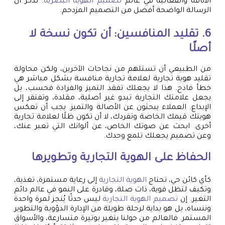
الأناقة والفعالية في عالم
تصميم الهوية البصرية
. تذكر أن
الرسالة الواضحة أفضل من التصميم المزدحم.
6. تقليد المنافسين: أن تكون نسخة لا
أصلًا
من الطبيعي أن تستلهم من نجاحات الآخرين، ولكن محاولة
تقليد هوية تجارية لعلامة تجارية منافسة بشكل مباشر هي
خطأ فادح. هذا لا يجعلك تفقد التميز والفرادة فحسب، بل
يجعل علامتك التجارية تبدو غير أصلية، مقلدة، وتفتقر إلى
الإبداع. العملاء يبحثون عن الأصالة والتميز. يجب أن تعكس
هويتك قيمك الخاصة وتفردك، لا أن تكون ظلًا لعلامة تجارية
أخرى. ابحث عن صوتك الخاص، عن ألوانك التي تعبر عنك،
وعن تصميم يجعلك تلمع وحدك.
الحفاظ على الهوية التجارية وتطويرها
كأي كائن حي، تحتاج
الهوية التجارية
إلى رعاية مستمرة، تغذية،
وتكيف لتظل قوية، ذات صلة، وقادرة على النمو في عالم دائم
التغير. إن
تصميم الهوية التجارية
ليس حدثًا يُنجز لمرة واحدة
وننساه، بل هو بداية لرحلة طويلة من الإدارة الدؤوبة والتطوير
المستمر. فالعالم من حولنا يتغير بوتيرة متسارعة، والأسواق