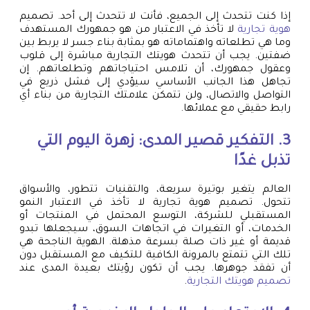
إذا كنت تتحدث إلى الجميع، فأنت لا تتحدث إلى أحد. تصميم
هوية تجارية
لا تأخذ في الاعتبار من هو جمهورك المستهدف
وما هي تطلعاته واهتماماته هو بمثابة بناء جسر لا يربط بين
ضفتين. يجب أن تتحدث هويتك التجارية مباشرة إلى قلوب
وعقول جمهورك، أن تلامس احتياجاتهم وتطلعاتهم. إن
تجاهل هذا الجانب الأساسي سيؤدي إلى فشل ذريع في
التواصل والاتصال، ولن تتمكن علامتك التجارية من بناء أي
رابط حقيقي مع عملائها.
3. التفكير قصير المدى: زهرة اليوم التي
تذبل غدًا
العالم يتغير بوتيرة سريعة، والتقنيات تتطور، والأسواق
تتحول. تصميم هوية تجارية لا تأخذ في الاعتبار النمو
المستقبلي للشركة، التوسع المحتمل في المنتجات أو
الخدمات، أو التغيرات في اتجاهات السوق، سيجعلها تبدو
قديمة أو غير ذات صلة بسرعة مذهلة. الهوية الناجحة هي
تلك التي تتمتع بالمرونة الكافية للتكيف مع المستقبل دون
أن تفقد جوهرها. يجب أن تكون رؤيتك بعيدة المدى عند
تصميم هويتك التجارية
.