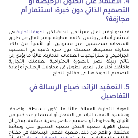
4. الاعتماد على الحلول الرخيصة أو
التصميم الذاتي دون خبرة: استثمار أم
مجازفة؟
قد يبدو توفير المال مغريًا في البداية، لكن
الهوية التجارية
هي
استثمار أساسي وليس تكلفة. محاولة توفير المال عن طريق
الاستعانة بمصممين غير محترفين، أو الأسوأ من ذلك،
محاولة تصميمها بنفسك دون خبرة كافية في التصميم
الجرافيكي واستراتيجيات العلامات التجارية، غالبًا ما يؤدي إلى
نتائج رديئة تضر بالصورة الاحترافية لعلامتك التجارية
وتكلفك أكثر على المدى الطويل في محاولات الإصلاح أو إعادة
التصميم. الجودة هنا هي مفتاح النجاح.
5. التعقيد الزائد: ضياع الرسالة في
التفاصيل
الهوية التجارية الفعالة غالبًا ما تكون بسيطة، واضحة،
ومباشرة. التعقيد الزائد في الشعار، أو استخدام عدد كبير من
الألوان والخطوط، أو تصميم عناصر بصرية مبهمة، يمكن أن
يجعل الهوية صعبة التذكر، صعبة التطبيق على وسائط
مختلفة، والأهم من ذلك، صعبة الفهم. البساطة هي مفتاح