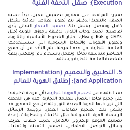
Execution): صقل التحفة الفنية
بمجرد الموافقة على مفهوم تصميمي معين، تبدأ عملية
الصقل والتنفيذ الدقيق. يتم تطوير العناصر المرئية بشكل
كامل ومفصل. يشمل ذلك
تصميم الشعار
النهائي بأدق
تفاصيله، تحديد لوحات الألوان الدقيقة برموزها اللونية (مثل
CMYK و RGB و Hex)، اختيار الخطوط الأساسية والثانوية،
وتطوير الأيقونات والأنماط الرسومية التي ستستخدمها
العلامة التجارية. في هذه المرحلة، يتم التأكد من أن جميع
العناصر متناسقة تمامًا، وتعمل بانسجام تام، وتعكس بدقة
شخصية العلامة التجارية ورسالتها.
5. التطبيق والتعميم (Implementation
and Application): إطلاق الهوية للعالم
بعد الانتهاء من
تصميم الهوية التجارية
، تأتي مرحلة تطبيقها
على جميع نقاط الاتصال للعلامة التجارية. هذه هي اللحظة
التي ترى فيها الهوية الجديدة النور وتتفاعل مع الجمهور. قد
يشمل ذلك تصميم بطاقات العمل، ترويسة الرسائل
الرسمية، المواد التسويقية مثل الكتيبات والمطويات، إعادة
تصميم الموقع الإلكتروني بالكامل، تحديث ملفات تعريف
وسائل التواصل الاجتماعي، تصميم التعبئة والتغليف