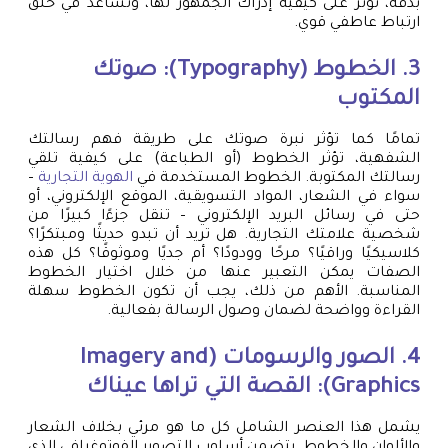
بدقة، تؤثر على كيفية إدراك الجمهور لها، وتساعد في خلق
ارتباط عاطفي قوي.
3. الخطوط (Typography): صوتك
المكتوب
تمامًا كما تؤثر نبرة صوتك على طريقة فهم رسالتك
الشفهية، تؤثر الخطوط (أو الطباعة) على كيفية تلقي
رسالتك المكتوبة. الخطوط المستخدمة في
الهوية التجارية
–
سواء في الشعار، المواد التسويقية، الموقع الإلكتروني، أو
حتى في رسائل البريد الإلكتروني – تنقل جزءًا كبيرًا من
شخصية علامتك التجارية. هل تريد أن تبدو حديثًا ومبتكرًا؟
كلاسيكيًا وراقيًا؟ مرحًا وودودًا؟ أم جديًا وموثوقًا؟ كل هذه
الصفات يمكن التعبير عنها من خلال اختيار الخطوط
المناسبة. الأهم من ذلك، يجب أن تكون الخطوط سهلة
القراءة وواضحة لضمان وصول الرسالة بفعالية.
4. الصور والرسومات (Imagery and
Graphics): القصة التي تراها عيناك
يشمل هذا العنصر الشامل كل ما هو مرئي بخلاف الشعار
والألوان والخطوط. يتضمن أسلوب التصوير الفوتوغرافي الذي