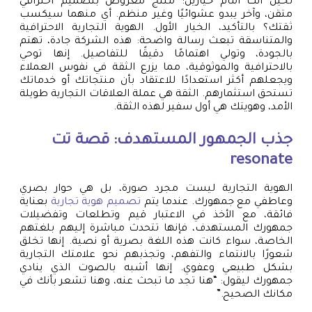
تخيل أنك أمام خيارين: منتج معروض بتصميم احترافي
متقن، وآخر يبدو عشوائيًا وغير منظم. أي منهما سيكسب
ثقتك؟ بالتأكيد، الخيار الأول. الهوية التجارية الاحترافية
والمتناسقة تبعث رسالة واضحة: هذه الشركة جادة، تهتم
بالجودة، وتولي اهتمامًا دقيقًا للتفاصيل. إنها توحي
بالاحترافية والموثوقية، مما يزرع الثقة في نفوس العملاء
ويجعلهم أكثر استعدادًا للاعتقاد بأن منتجاتك أو خدماتك
تستحق استثمارهم. الثقة هي عملة العلاقات التجارية طويلة
الأمد، وهويتك هي أول سفير لهذه الثقة.
جذب الجمهور المستهدف: قصة تت
resonate
الهوية التجارية ليست مجرد صورة، بل هي حوار بصري
وعاطفي مع جمهورك. عندما يتم
تصميم هوية تجارية
بعناية
فائقة، مع الأخذ في الاعتبار قيم وتطلعات وتفضيلات
جمهورك المستهدف، فإنها تتحدث مباشرة إليهم بلغتهم
الخاصة، سواء كانت هذه اللغة بصرية أو نصية. إنها تخلق
شعورًا بالانتماء والتفهم، وتجذبهم نحو علامتك التجارية
بشكل طبيعي وعفوي. إنها أشبه بالصوت الذي ينادي
جمهورك ليقول: “هنا تجد ما تبحث عنه، وهنا تشعر بأنك في
مكانك الصحيح.”