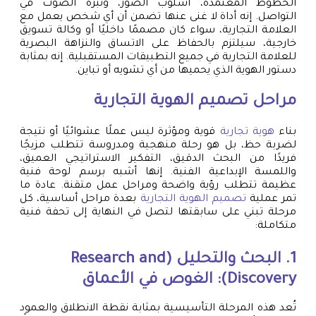
الخطوط المعتمدة، أسلوب الصور، ونبرة الصوت في
التواصل. إنه أداة لا غنى عنها تضمن أن أي شخص يعمل مع
العلامة التجارية، سواء كان مصممًا داخليًا أو وكالة تسويق
خارجية، سيلتزم بالحفاظ على الاتساق والنزاهة البصرية
للعلامة التجارية في جميع التطبيقات المستقبلية. إنه بمثابة
دستور الهوية الذي يحميها من أي تشويه أو تباين.
مراحل تصميم الهوية التجارية
بناء
هوية تجارية
قوية ومؤثرة ليس عملًا عشوائيًا أو نتيجة
لضربة حظ، بل هو رحلة منهجية ومدروسة تتطلب مزيجًا
فريدًا من البحث الدقيق، التفكير الاستراتيجي العميق،
واللمسة الإبداعية الفنية. إنها أشبه برسم لوحة فنية
عظيمة تتطلب رؤية واضحة ومراحل عمل متقنة. عادة ما
تمر عملية
تصميم الهوية التجارية
بعدة مراحل أساسية، كل
مرحلة تبني على سابقتها لتصل في النهاية إلى تحفة فنية
متكاملة:
1. البحث والتحليل (Research and
Discovery): الغوص في الأعماق
تُعد هذه المرحلة التأسيسية بمثابة نقطة الانطلاق والعمود