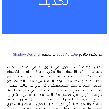
الحديث
تم نشره بتاريخ
يونيو 12, 2026
بواسطة
Shadow Designer
تخيل لوهلة أنك تتجول في سوق عالمي صاخب، حيث
تتشابك آلاف الأصوات والروائح، وتتألق ملايين الأضواء
المتشابهة. كيف ستجد ضالتك؟ كيف ستميّز المتجر الذي
تبحث عنه وسط هذا الزخم اللامتناهي؟ هذا بالضبط هو
التحدي الذي يواجهه المستهلكون كل يوم في عالم الأعمال
الحديث، عالم يضج بالمنتجات والخدمات التي تبدو متطابقة
للوهلة الأولى. في خضم هذا المشهد التنافسي الشرس،
تصبح القدرة على التميز ليست مجرد ميزة، بل ضرورة حتمية
للبقاء والنمو. هنا يأتي دور البطل الخفي، العنصر السحري