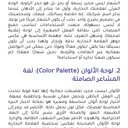
الشعار ليس مجرد رسمة أو رمز، بل هو حجر الزاوية، الوجه
المرئي لعلامتك التجارية، وأول ما يتبادر إلى الأذهان عندما
يذكر اسم شركتك. إنه خلاصة رسالتك، قيمك، وشخصيتك
في تصميم بصري واحد. يجب أن يكون الشعار فريدًا من نوعه،
لا يُنسى بسهولة، متعدد الاستخدامات ليناسب جميع
المنصات (من بطاقة العمل الصغيرة إلى لوحة إعلانية
ضخمة)، وسهل التعرف عليه. مهمته الأساسية هي عكس
جوهر العلامة التجارية بدقة وإيجاز، ولهذا يجب أن يكون
بسيطًا بما يكفي ليكون فعالًا وقويًا، حتى يتمكن من التواصل
بفعالية عبر الثقافات والأزمنة. تخيل شعارًا معقدًا؛ كم
سيكون صعبًا تذكره أو استخدامه!
2. لوحة الألوان (Color Palette): لغة
المشاعر الصامتة
الألوان ليست مجرد تفضيلات جمالية؛ إنها لغة قوية تتحدث
إلى العقل الباطن وتحمل معاني نفسية وعاطفية عميقة.
اختيار لوحة ألوان متناسقة ومعبرة هو بمثابة اختيار النبرة
المناسبة لقصتك. فكل لون يحمل دلالة: الأخضر قد يرمز إلى
الطبيعة، النمو، والصحة؛ الأزرق يشير غالبًا إلى الثقة،
الاحترافية، والهدوء؛ الأحمر يعكس الشغف، الطاقة، والإثارة.
لوحة الألوان الصحيحة تعكس شخصية العلامة التجارية