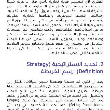
الفقري لأي تصميم هوية تجارية ناجح. هنا، لا نترك شيئًا
للصدفة. يتم جمع كم هائل من المعلومات الحيوية حول
الشركة نفسها، بدءًا من تاريخها، مرورًا برؤيتها المستقبلية،
رسالتها، قيمها الجوهرية، وأهدافها التجارية الطويلة
والقصيرة المدى. نغوص أيضًا في فهم عميق للسوق الذي
تعمل فيه الشركة، نحدد الجمهور المستهدف بدقة (من هم،
ما هي احتياجاتهم، تطلعاتهم، وكيف يتفاعلون مع العلامات
التجارية)، ونحلل المنافسين الرئيسيين لنفهم نقاط قوتهم
وضعفهم وكيف يتميزون. الهدف الأسمى من هذا البحث
الشامل هو الوصول إلى فهم عميق ومتبلور لجوهر العلامة
التجارية وما يجعلها فريدة من نوعها، وما هي المزايا
التنافسية التي يمكن البناء عليها.
2. تحديد الاستراتيجية (Strategy
Definition): رسم الخريطة
بعد أن نكون قد جمعنا وفهمنا جميع البيانات، ننتقل إلى
مرحلة وضع الاستراتيجية. هذه هي اللحظة التي نحدد فيها
خريطة الطريق للهوية التجارية. بناءً على نتائج البحث
والتحليل، يتم تحديد موقع العلامة التجارية في السوق بدقة،
وما هي النقاط الفريدة التي ستميزها عن غيرها (Unique
Selling Propositions). كما تُحدد الشخصية التي يجب أن