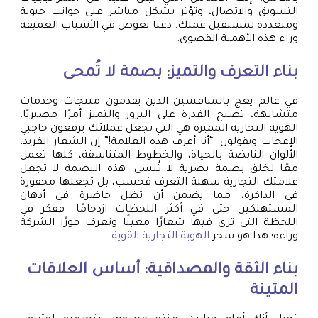
التسويق والاتصال، وتؤثر بشكل مباشر على جوانب حيوية
ومتعددة لمستقبل عملك. دعنا نغوص في الأسباب العميقة
وراء هذه الأهمية القصوى:
بناء التعرف والتميز: بصمة لا تُمحى
في عالم يعج بالمنافسين الذين يقدمون منتجات وخدمات
متشابهة، تصبح القدرة على البروز والتميز أمرًا مصيريًا.
الهوية التجارية المميزة هي التي تجعل عملائك يرفعون حاجبي
الإعجاب ويقولون: “أنا أعرف هذه العلامة!” إن الشعار الفريد،
الألوان النابضة بالحياة، والخطوط المتناسقة، كلها تعمل
معًا لخلق بصمة بصرية لا تُنسى. هذه البصمة لا تجعل
علامتك التجارية سهلة التعرف فحسب، بل تجعلها محفورة
في الذاكرة، مما يضمن أن تظل حاضرة في أذهان
المستهلكين حتى في أكثر اللحظات ازدحامًا. ففكر في
اللحظة التي ترى فيها شعارًا معينًا وتعرف فورًا الشركة
وراءه؛ هذا هو سحر
الهوية التجارية القوية
.
بناء الثقة والمصداقية: أساس العلاقات
المتينة