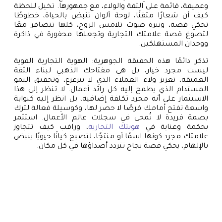
وعميقة، قائمة على الثقة والولاء، مع جمهورها. تخيل للحظة
كيف أن شعارًا متقنًا، لوحة ألوان تنبض بالحياة، خطوطًا
تحكي قصة، ونبرة صوت تلامس الروح، كلها تتضافر معًا
لتصوغ قصة علامتك التجارية وتجعلها محفورة في ذاكرة
ووجدان المستهلكين.
تذكر دائمًا هذه الحقيقة الجوهرية: الهوية التجارية القوية
ليست مجرد خيار، بل هي مفتاحك الذهبي لبناء الثقة
العميقة، تعزيز ولاء العملاء الذي لا يتزعزع، وتحقيق النمو
المستدام الذي يطمح إليه كل رائد أعمال. لا تنظر إلى هذا
الاستثمار على أنه مجرد تكلفة إضافية، بل انظر إليه كبوابة
واسعة تفتح أمامك فرصًا لا حصر لها، وكوسيلة فعالة لترك
بصمة فريدة لا تُمحى في سجلات عالم الأعمال. استثمر
بحكمة وعناية في
هويتك التجارية
، وراقب كيف تتجاوز
علامتك مجرد كونها اسمًا أو منتجًا، لتصبح كيانًا حيويًا ينبض
بالإلهام، يحكي قصة نجاح تتردد أصداؤها في كل مكان.