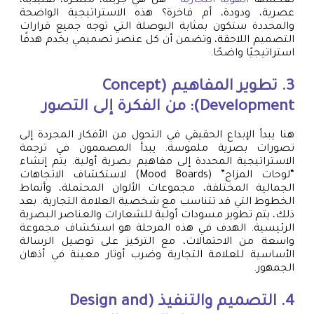
تعكسها
الهوية التجارية
– هل هي جريئة، مبتكرة، تقليدية،
عصرية، ودودة، أم فاخرة؟ هذه الاستراتيجية الواضحة
والمحددة ستكون بمثابة البوصلة التي توجه جميع قرارات
التصميم اللاحقة، وتضمن أن كل عنصر تصميمي يخدم هدفًا
استراتيجيًا واضحًا.
3. تطوير المفاهيم (Concept
Development): من الفكرة إلى التصور
هنا يبدأ الإبداع الحقيقي في التحول من الأفكار المجردة إلى
تصورات بصرية ملموسة. يبدأ المصممون في ترجمة
الاستراتيجية المحددة إلى مفاهيم بصرية أولية. يتم إنشاء
“لوحات المزاج” (Mood Boards) لاستكشاف الاتجاهات
الجمالية المختلفة، مجموعات الألوان المحتملة، وأنماط
الخطوط التي قد تتناسب مع شخصية العلامة التجارية. بعد
ذلك، يتم تطوير مسودات أولية للشعارات والعناصر البصرية
الرئيسية. الهدف في هذه المرحلة هو استكشاف مجموعة
واسعة من الاحتمالات، مع التركيز على توصيل الرسالة
الأساسية للعلامة التجارية وضرب أوتار معينة في أذهان
الجمهور.
4. التصميم والتنفيذ (Design and