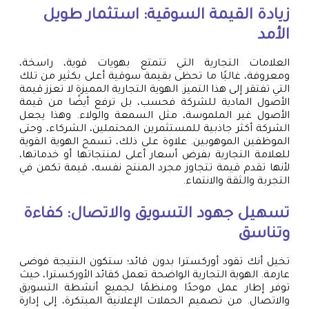
زيادة القيمة السوقية: استثمار طويل
الأمد
العلامات التجارية التي تتمتع بهويات قوية، راسخة،
ومعروفة، غالبًا ما تحظى بقيمة سوقية أعلى بكثير من تلك
التي تفتقر إلى هذا التميز. الهوية التجارية المميزة لا تعزز قيمة
الأصول المادية للشركة فحسب، بل ترفع أيضًا من قيمة
الأصول غير الملموسة، مثل السمعة والولاء. وهذا يجعل
الشركة أكثر جاذبية للمستثمرين المحتملين، الشركاء، وحتى
الموظفين الموهوبين. علاوة على ذلك، تسمح الهوية القوية
للعلامة التجارية بفرض أسعار أعلى لمنتجاتها أو خدماتها،
لأنها تقدم قيمة تتجاوز مجرد المنتج نفسه، قيمة تكمن في
التجربة والثقة والانتماء.
تسهيل جهود التسويق والاتصال: كفاءة
وتناسق
تخيل أنك تقود أوركسترا بدون قائد؛ ستكون النتيجة فوضى
عارمة. الهوية التجارية الواضحة تعمل كقائد الأوركسترا، حيث
توفر إطار عمل موحدًا ومنظمًا لجميع أنشطة التسويق
والاتصال. من تصميم الحملات الإعلانية المبتكرة، إلى إدارة