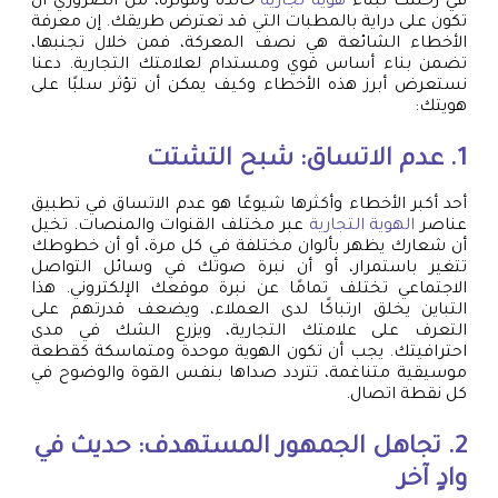
في رحلتك لبناء
هوية تجارية
خالدة ومؤثرة، من الضروري أن
تكون على دراية بالمطبات التي قد تعترض طريقك. إن معرفة
الأخطاء الشائعة هي نصف المعركة، فمن خلال تجنبها،
تضمن بناء أساس قوي ومستدام لعلامتك التجارية. دعنا
نستعرض أبرز هذه الأخطاء وكيف يمكن أن تؤثر سلبًا على
هويتك:
1. عدم الاتساق: شبح التشتت
أحد أكبر الأخطاء وأكثرها شيوعًا هو عدم الاتساق في تطبيق
عناصر
الهوية التجارية
عبر مختلف القنوات والمنصات. تخيل
أن شعارك يظهر بألوان مختلفة في كل مرة، أو أن خطوطك
تتغير باستمرار، أو أن نبرة صوتك في وسائل التواصل
الاجتماعي تختلف تمامًا عن نبرة موقعك الإلكتروني. هذا
التباين يخلق ارتباكًا لدى العملاء، ويضعف قدرتهم على
التعرف على علامتك التجارية، ويزرع الشك في مدى
احترافيتك. يجب أن تكون الهوية موحدة ومتماسكة كقطعة
موسيقية متناغمة، تتردد صداها بنفس القوة والوضوح في
كل نقطة اتصال.
2. تجاهل الجمهور المستهدف: حديث في
وادٍ آخر