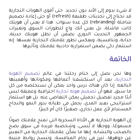
لا شيء يدوم إلى الأبد دون تجديد. حتى أقوى الهويات التجارية
قد تحتاج إلى تحديثات طفيفة (refresh) أو حتى إعادة تصميم
شاملة (rebranding) كل عدة سنوات. هذا لا يعني أن هويتك
كانت فاشلة، بل يعني أنك واعٍ لتطورات السوق وتغيرات
الجمهور. التحديث الدوري يضمن أن تظل هويتك حديثة،
جذابة، وتنافسية، ويعكس تطور علامتك التجارية نفسها. إنه
استثمار ذكي يضمن استمرارية جاذبية علامتك وتأثيرها.
الخاتمة
وها نحن نصل إلى ختام رحلتنا في عالم
تصميم الهوية
التجارية
، بعد أن استكشفنا أعماقها ومكوناتها وأهميتها
البالغة. إذا كان هناك درس واحد يمكن أن نستخلصه من كل
ما سبق، فهو أن
تصميم هوية تجارية
احترافية وعميقة ليس
أبدًا مجرد تفصيل تجميلي يمكن التغاضي عنه. بل هو استثمار
استراتيجي بعيد المدى، يحمل في طياته بذور النمو والنجاح
المستدام لأي عمل تجاري، صغيرًا كان أم كبيرًا.
إن الهوية التجارية هي الأداة السحرية التي تمنح علامتك صوتًا
مسموعًا، ووجهًا لا يُنسى، وشخصية فريدة في سوق يضج
بالصخب والتشابه. إنها ما يمكّن علامتك التجارية من التعبير
عن جوهرها، تبرز في زحام المنافسة، وتنسج روابط متينة