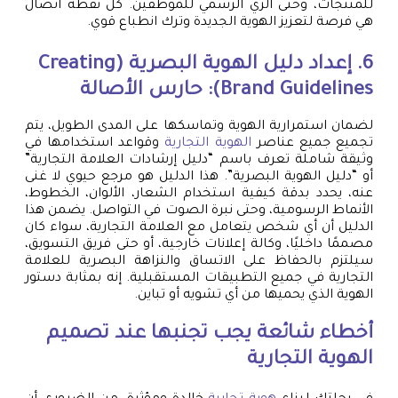
للمنتجات، وحتى الزي الرسمي للموظفين. كل نقطة اتصال
هي فرصة لتعزيز الهوية الجديدة وترك انطباع قوي.
6. إعداد دليل الهوية البصرية (Creating
Brand Guidelines): حارس الأصالة
لضمان استمرارية الهوية وتماسكها على المدى الطويل، يتم
تجميع جميع عناصر
الهوية التجارية
وقواعد استخدامها في
وثيقة شاملة تعرف باسم “دليل إرشادات العلامة التجارية”
أو “دليل الهوية البصرية”. هذا الدليل هو مرجع حيوي لا غنى
عنه، يحدد بدقة كيفية استخدام الشعار، الألوان، الخطوط،
الأنماط الرسومية، وحتى نبرة الصوت في التواصل. يضمن هذا
الدليل أن أي شخص يتعامل مع العلامة التجارية، سواء كان
مصممًا داخليًا، وكالة إعلانات خارجية، أو حتى فريق التسويق،
سيلتزم بالحفاظ على الاتساق والنزاهة البصرية للعلامة
التجارية في جميع التطبيقات المستقبلية. إنه بمثابة دستور
الهوية الذي يحميها من أي تشويه أو تباين.
أخطاء شائعة يجب تجنبها عند تصميم
الهوية التجارية