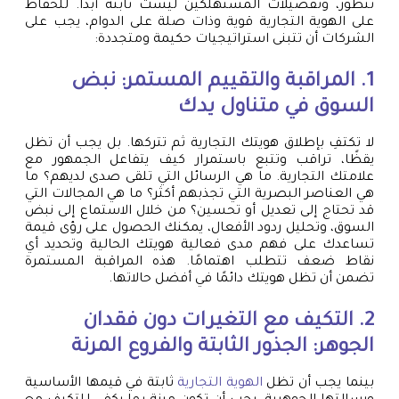
تتطور، وتفضيلات المستهلكين ليست ثابتة أبدًا. للحفاظ
على الهوية التجارية قوية وذات صلة على الدوام، يجب على
الشركات أن تتبنى استراتيجيات حكيمة ومتجددة:
1. المراقبة والتقييم المستمر: نبض
السوق في متناول يدك
لا تكتفِ بإطلاق هويتك التجارية ثم تتركها. بل يجب أن تظل
يقظًا، تراقب وتتبع باستمرار كيف يتفاعل الجمهور مع
علامتك التجارية. ما هي الرسائل التي تلقى صدى لديهم؟ ما
هي العناصر البصرية التي تجذبهم أكثر؟ ما هي المجالات التي
قد تحتاج إلى تعديل أو تحسين؟ من خلال الاستماع إلى نبض
السوق، وتحليل ردود الأفعال، يمكنك الحصول على رؤى قيمة
تساعدك على فهم مدى فعالية هويتك الحالية وتحديد أي
نقاط ضعف تتطلب اهتمامًا. هذه المراقبة المستمرة
تضمن أن تظل هويتك دائمًا في أفضل حالاتها.
2. التكيف مع التغيرات دون فقدان
الجوهر: الجذور الثابتة والفروع المرنة
بينما يجب أن تظل
الهوية التجارية
ثابتة في قيمها الأساسية