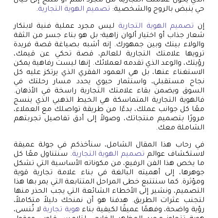
الذي يحول علامتك التجارية من مجرد اسم أو منتج إلى كيان
حي ينبض بالروح والشخصية:
تصميم الهوية التجارية
.
إن
تصميم الهوية التجارية
ليس مجرد عملية فنية لابتكار
شعار جذاب أو اختيار ألوان زاهية؛ بل هو بناء جسر من الثقة
والولاء بينك وبين جمهورك. إنه أشبه بصياغة قصة فريدة
ترويها علامتك التجارية للعالم، قصة تحكي عن قيمك،
رؤيتك، والوعد الذي تقدمه لعملائك. إنها ليست رفاهية يمكن
الاستغناء عنها، بل هي العمود الفقري الذي يرتكز عليه كل
نجاح مستقبلي، واستثمار حيوي يحدد مسار رحلتك في
السوق ويضمن بقاء علامتك التجارية راسخة في الأذهان.
فالهوية التجارية المتماسكة هي الخيط الذهبي الذي ينسج
معًا كل جوانب عملك، بدءًا من طريقة تواصلك مع العملاء،
مرورًا بتصميم منتجاتك، وصولاً إلى أدق تفاصيل تجربتهم
الشاملة معك.
في رحاب هذا المقال الشامل، سنأخذكم في جولة عميقة
لاستكشاف عوالم
تصميم الهوية التجارية
. سنتناول معًا كل
ما يخص هذا الفن الرفيع، من مكوناته الأساسية التي تشكل
جوهرها، إلى أهميته البالغة في بناء علامة تجارية قوية
ومؤثرة. كما سنتتبع خطى المراحل المتتابعة التي يمر بها هذا
التصميم، ونشير إلى الأخطاء الشائعة التي يجب الحذر منها
لتجنب عثرات الطريق. هدفنا هو أن نمنحك دليلاً متكاملاً،
رؤية واضحة، وفهمًا عميقًا لكيفية بناء
هوية تجارية
لا تُنسى،