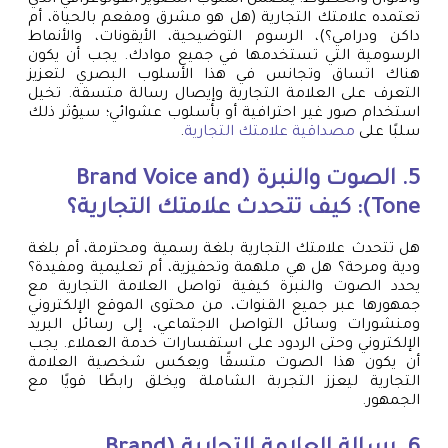
تعتمده علامتك التجارية (هل هو مشرق ومفعم بالحياة، أم
داكن ودرامي؟)، الرسوم التوضيحية، الأيقونات، والأنماط
الرسومية التي تستخدمها في جميع موادك. يجب أن يكون
هناك اتساق وتجانس في هذا الأسلوب البصري لتعزيز
التعرف على العلامة التجارية وإيصال رسالة متسقة. تخيل
استخدام صور غير احترافية أو بأسلوب عشوائي؛ سيؤثر ذلك
سلبًا على
مصداقية علامتك التجارية
.
5. الصوت والنبرة (Brand Voice and
Tone): كيف تتحدث علامتك التجارية؟
هل تتحدث علامتك التجارية بلغة رسمية ومحترمة، أم بلغة
ودية ومرحة؟ هل هي ملهمة وتحفيزية، أم تعليمية ومفيدة؟
يحدد الصوت والنبرة كيفية تواصل العلامة التجارية مع
جمهورها عبر جميع القنوات، من محتوى الموقع الإلكتروني
ومنشورات وسائل التواصل الاجتماعي، إلى رسائل البريد
الإلكتروني وحتى الردود على استفسارات خدمة العملاء. يجب
أن يكون هذا الصوت متسقًا ويعكس شخصية العلامة
التجارية ليعزز التجربة الشاملة ويخلق رابطًا قويًا مع
الجمهور.