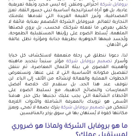
بروفايل شركة
احترافي ومتقن. إنه ليس مجرد وثيقة تعريفية
عادية، بل هو أداة استراتيجية أساسية تبني جسور الثقة، تعزز
المصداقية، وتُبرز القيمة الفريدة التي تقدمها علامتك
التجارية للعالم. فبروفايل الشركة المُصمم بعناية فائقة لا
يكتفي بعرض ما تفعله شركتك فحسب، بل يروي قصتها
الملهمة، يُسلط الضوء على رؤيتها المستقبلية الطموحة،
ويُجسد قيمها الجوهرية بطريقة جذابة ومؤثرة تظل عالقة
في الأذهان.
لذا، دعونا ننطلق في رحلة متعمقة لاستكشاف كل خبايا
وأسرار
تصميم بروفايل شركة
مؤثر. سنبدأ بتحديد ماهيته
وأهميته القصوى في بيئة الأعمال المعاصرة، ثم ننتقل
لتفصيل مكوناته الأساسية التي لا غنى عنها، ونستعرض
الخطوات العملية والفعالة لإنشائه من الألف إلى الياء. لن
نتوقف عند هذا الحد، بل سنقدم لك خلاصة أفضل
الممارسات والنصائح الذهبية، مع تسليط الضوء على
الأخطاء الشائعة التي يجب عليك تجنبها بكل حذر. هدفنا
الأسمى هو تزويدك بالمعرفة الشاملة والأدوات اللازمة
لتتمكن من
تصميم بروفايل شركة
يترك بصمة لا تُمحى، ويعزز
مكانتها كقوة لا يُستهان بها في سوق يزخر بالمنافسين.
ما هو بروفايل الشركة ولماذا هو ضروري
لمستقبل عملك؟