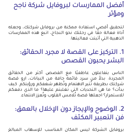
أفضل الممارسات لبروفايل شركة ناجح
ومؤثر
لتحقيق أقصى استفادة ممكنة من بروفايل شركتك، وجعله
أداة فعالة حقًا في رحلتك نحو النجاح، اتبع هذه الممارسات
الذهبية التي أثبتت فعاليتها:
1. التركيز على القصة لا مجرد الحقائق:
البشر يحبون القصص
الناس يتفاعلون عاطفيًا مع القصص أكثر من الحقائق
المجردة. بدلاً من سرد قائمة جافة من البيانات، اروِ قصة
شركتك بطريقة تُثير الاهتمام وتُظهر شغفكم ورؤيتكم. كيف
بدأت؟ ما هي التحديات التي تغلبتم عليها؟ ما الذي دفعكم
للاستمرار؟ اجعلها قصة تُلامس القلوب وتُعزز الانتماء.
2. الوضوح والإيجاز دون الإخلال بالعمق:
فن التعبير المكثف
بروفايل الشركة ليس المكان المناسب للإسهاب المبالغ