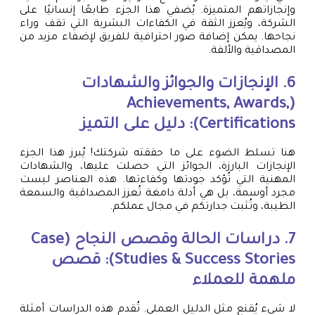
وإنجازاتهم المتميزة. يُضفي هذا الجزء طابعًا إنسانيًا على
الشركة، ويُعزز الثقة في الكفاءات البشرية التي تقف وراء
نجاحها. يمكن إضافة صور احترافية للفريق لإضفاء مزيد من
المصداقية والألفة.
6. الإنجازات والجوائز والشهادات
(Achievements, Awards,
Certifications): دليل على التميز
هنا تسلط الضوء على ما حققته شركتك! يُبرز هذا الجزء
الإنجازات البارزة، الجوائز التي حصلت عليها، والشهادات
المهنية التي تُؤكد جودتها وكفاءتها. هذه العناصر ليست
مجرد أوسمة، بل هي أدلة دامغة تُعزز المصداقية والسمعة
الطيبة، وتُثبت جدارتكم في مجال عملكم.
7. دراسات الحالة وقصص النجاح (Case
Studies & Success Stories): قصص
ملهمة للعملاء
لا شيء يُقنع مثل الدليل العملي. تُقدم هذه الدراسات أمثلة