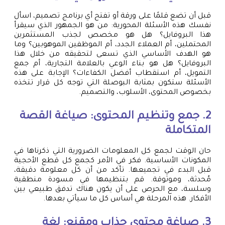
قبل أن تضع قلمًا على ورقة أو تفتح أي برنامج تصميم، اسأل
نفسك هذه الأسئلة المحورية: من هو الجمهور الذي سيقرأ
هذا البروفايل؟ هل هو مخصص لجذب المستثمرين
المحتملين، أم العملاء الجدد، أم الموظفين الموهوبين؟ وما
هو الهدف الأساسي الذي تسعى لتحقيقه من خلال هذا
البروفايل؟ هل هو بناء الوعي بالعلامة التجارية، أم جمع
التمويل، أم استقطاب أفضل الكفاءات؟ الإجابة على هذه
الأسئلة ستكون بمثابة البوصلة التي توجه كل قرار تتخذه
بخصوص المحتوى، الأسلوب، والتصميم.
2. جمع وتنظيم المحتوى: صياغة القصة
المتكاملة
حان الوقت لجمع كل المعلومات الضرورية التي ذكرناها في
المكونات الأساسية. فكر في الأمر كجمع كل قطع الأحجية
قبل البدء في تجميعها. تأكد من أن كل معلومة دقيقة،
مُحدثة، وموثوقة. قم بتنظيمها في مسودة منطقية
وسلسة، مع الحرص على أن يكون هناك تدفق طبيعي بين
الأفكار. هذه المرحلة هي أساس كل ما سيأتي بعدها.
3. صياغة محتوى جذاب ومقنع: لغة