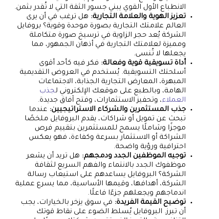
الانطباع الأول القوي يبني جسور الثقة التي لا تُقدر بثمن.
تعزيز الهوية والعلامة التجارية:
هل ترغب في أن يرى
العالم علامتك التجارية بصورة موحدة وقوية؟ بروفايل
الشركة يُعد حجر الزاوية في ترسيخ صورة متكاملة
ومميزة لعلامتك التجارية في أذهان الجمهور، مما
يجعلها لا تُنسى.
أداة تسويقية قوية وفعالة:
فكر فيه كأحد أقوى
أسلحتك التسويقية. يُستخدم في العروض التقديمية
المبهرة، المعارض التجارية الجذابة، الاجتماعات
الهامة، وبالطبع على موقعك الإلكتروني ل
جذب
العملاء
، وتحفيز الاستثمارات، وفتح آفاق جديدة.
جذب المستثمرين والشركاء الاستراتيجيين:
عندما
تبحث عن تمويل أو شراكات، يقدم البروفايل ملخصًا
موجزًا وشاملًا يسمح للمستثمرين بتقييم فرص
الشراكة أو الاستثمار بسرعة وكفاءة، فهو يعكس
احترافية ورؤية واضحة.
توجيه الموظفين الجدد ودمجهم:
هل تريد أن يشعر
موظفوك الجدد بالانتماء والفهم السريع لثقافة
الشركة؟ البروفايل يساعدهم على استيعاب رسالة
الشركة، أهدافها، وقيمها الأساسية، مما يسرع عملية
اندماجهم ويجعلهم جزءًا فاعلًا.
توضيح القيمة الفريدة:
في سوق يزخر بالخيارات، يجب
أن تبرز. البروفايل يُسلط الضوء على نقاط قوتك