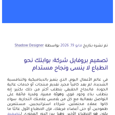
تم نشره بتاريخ
مايو 19, 2026
بواسطة
Shadow Designer
تصميم بروفايل شركة: بوابتك نحو
انطباع لا ينسى ونجاح مستدام
في عالم الأعمال اليوم، الذي يتميز بالديناميكية والتنافسية
الشديدة، لم يعد كافياً مجرد تقديم منتجات أو خدمات عالية
الجودة. فالنجاح الحقيقي يتطلب أكثر من ذلك بكثير؛ إنه
يتطلب بناء وجود قوي، وهويّة مميزة، وقدرة فائقة على
التواصل بفعالية مع كل من يلامس علامتك التجارية. سواء
كانوا عملاء محتملين، شركاء استراتيجيين، مستثمرين
طموحين، أو حتى أعضاء فريقك، فإن الانطباع الأول غالبًا ما
يكون هو الانطباع الأخير. وهنا يبرز الدور المحوري لـ
تصميم