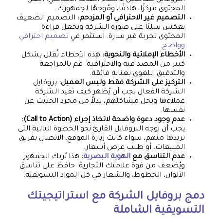
البروفايل بتفاصيل لا تخدم الهدف الأساسي. اجعل
المحتوى مركزًا، هادفًا، ومُوجهًا لجمهورك.
التصميم غير الاحترافي أو المزدحم:
التصميم الضعيف
يعكس سلبًا على صورة الشركة ويجعل قراءة
المحتوى تجربة غير سارة. استثمر في
تصميم احترافي
وواضح
.
الأخطاء الإملائية والنحوية:
هذه الأخطاء تُقلل بشكل
كبير من المصداقية والاحترافية. قم بالمراجعة
والتدقيق اللغوي بعناية فائقة.
التركيز على الشركة فقط وليس العميل:
بروفايل
الشركة الفعال يجب أن يُظهر كيف تفيد الشركة
عملاءها وتحل مشاكلهم، بدلاً من مجرد الحديث عن
نفسها.
عدم وجود دعوة واضحة لاتخاذ إجراء (Call to Action):
يجب أن يوجه البروفايل القارئ نحو الخطوة التالية التي
تريدها منهم، سواء كانت زيارة الموقع، الاتصال بفريق
المبيعات، أو طلب عرض أسعار.
عدم التناسق مع
الهوية البصرية
:
هذا يُربك الجمهور
ويُضعف من قوة علامتك التجارية. حافظ على تناسق
الألوان، الخطوط، والشعار في كل المواد التسويقية.
دمج بروفايل الشركة مع استراتيجيتك
التسويقية الشاملة