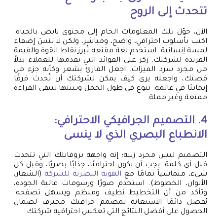
تتحدث إلى الروح
الآن، حوّل تلك المعلومات الخام إلى محتوى نابض بالحياة.
اكتب بأسلوب احترافي، واضح، ومباشر، ولكن لا تنسَ إضفاء
لمسة إنسانية. استخدم لغة مقنعة تُبرز نقاط القوة والقيمة
الفريدة لشركتك. ركز على الفوائد التي تقدمها للعملاء بدلاً
من مجرد سرد الميزات. اجعل القارئ يشعر وكأنه جزء من
قصتك، واجعله يرى كيف يمكن لشركتك أن تُحدث فرقًا
إيجابيًا في عالمه. تنوع في طول الجمل وبنيتها لتبقى القراءة
ممتعة وغير مملة.
4.
التصميم الجرافيكي الاحترافي
:
الانطباع البصري الذي لا ينسى
التصميم ليس مجرد زينة؛ إنه واجهة بروفايلك التي تتحدث
قبل أي كلمة. يجب أن يكون احترافيًا، جذابًا بصريًا، وقبل كل
شيء، متماشياً تمامًا مع
الهوية البصرية للشركة
(الشعار،
الألوان، الخطوط). استخدم صورًا ورسومات عالية الجودة،
وتأكد من أن التخطيط نظيف ومنظم ويسهل تصفحه.
يُفضل دائمًا الاستعانة بمصمم جرافيك محترف لضمان
الحصول على أفضل النتائج التي تعكس احترافية شركتك.