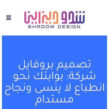
تصميم بروفايل
شركة: بوابتك نحو
انطباع لا ينسى ونجاح
مستدام