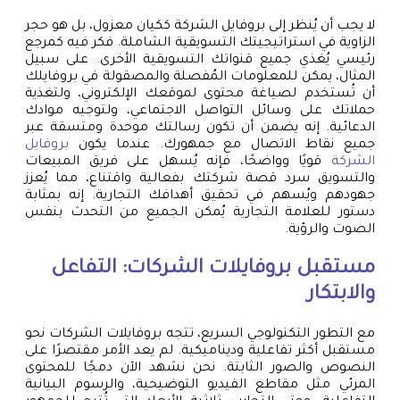
لا يجب أن يُنظر إلى بروفايل الشركة ككيان معزول، بل هو حجر
الزاوية في استراتيجيتك التسويقية الشاملة. فكر فيه كمرجع
رئيسي يُغذي جميع قنواتك التسويقية الأخرى. على سبيل
المثال، يمكن للمعلومات المُفصلة والمصقولة في بروفايلك
أن تُستخدم لصياغة محتوى لموقعك الإلكتروني، ولتغذية
حملاتك على وسائل التواصل الاجتماعي، ولتوجيه موادك
الدعائية. إنه يضمن أن تكون رسالتك موحدة ومتسقة عبر
جميع نقاط الاتصال مع جمهورك. عندما يكون
بروفايل
الشركة
قويًا وواضحًا، فإنه يُسهل على فريق المبيعات
والتسويق سرد قصة شركتك بفعالية واقتناع، مما يُعزز
جهودهم ويُسهم في تحقيق أهدافك التجارية. إنه بمثابة
دستور للعلامة التجارية يُمكن الجميع من التحدث بنفس
الصوت والرؤية.
مستقبل بروفايلات الشركات: التفاعل
والابتكار
مع التطور التكنولوجي السريع، تتجه بروفايلات الشركات نحو
مستقبل أكثر تفاعلية وديناميكية. لم يعد الأمر مقتصرًا على
النصوص والصور الثابتة. نحن نشهد الآن دمجًا للمحتوى
المرئي مثل مقاطع الفيديو التوضيحية، والرسوم البيانية