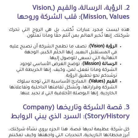
2. الرؤية، الرسالة، والقيم (Vision,
Mission, Values): قلب الشركة وروحها
هذه ليست مجرد عبارات تُكتب، بل هي الروح التي تحرك
شركتك. إنها تُخبر العالم بمن أنتم حقًا وماذا تمثلون.
الرؤية (Vision):
تصف ما تطمح الشركة أن تصبح عليه
في المستقبل البعيد. إنها الحلم الكبير، الوجهة
النهائية التي تسعى للوصول إليها.
الرسالة (Mission):
توضح الغرض الأساسي لوجود
الشركة وماذا تفعل، لمن، وكيف. إنها الخريطة التي
ترشدكم نحو تحقيق الرؤية.
القيم (Values):
المبادئ الأساسية التي توجه سلوك
الشركة وقراراتها، وتُشكل ثقافتها الداخلية وتفاعلاتها
الخارجية. إنها البوصلة الأخلاقية التي لا تحيد عنها.
3. قصة الشركة وتاريخها (Company
Story/History): السرد الذي يبني الروابط
كل شركة عظيمة لديها قصة. هذا الجزء يروي نشأة شركتك،
أبرز محطاتها التاريخية، التحديات التي واجهتها وكيف تمكنتم