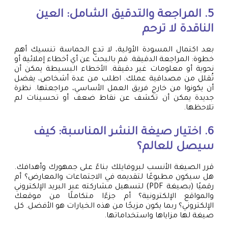
5. المراجعة والتدقيق الشامل: العين
الناقدة لا ترحم
بعد اكتمال المسودة الأولية، لا تدع الحماسة تنسيك أهم
خطوة: المراجعة الدقيقة. قم بالبحث عن أي أخطاء إملائية أو
نحوية أو معلومات غير دقيقة. الأخطاء البسيطة يمكن أن
تُقلل من مصداقية عملك. اطلب من عدة أشخاص، يفضل
أن يكونوا من خارج فريق العمل الأساسي، مراجعتها. نظرة
جديدة يمكن أن تكشف عن نقاط ضعف أو تحسينات لم
تلاحظها.
6. اختيار صيغة النشر المناسبة: كيف
سيصل للعالم؟
قرر الصيغة الأنسب لبروفايلك بناءً على جمهورك وأهدافك.
هل سيكون مطبوعًا لتقديمه في الاجتماعات والمعارض؟ أم
رقميًا (بصيغة PDF) لتسهيل مشاركته عبر البريد الإلكتروني
والمواقع الإلكترونية؟ أم جزءًا متكاملًا من موقعك
الإلكتروني؟ ربما يكون مزيجًا من هذه الخيارات هو الأفضل. كل
صيغة لها مزاياها واستخداماتها.