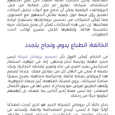
التفاعلية، وحتى التجارب ثلاثية الأبعاد التي تُتيح للجمهور
استكشاف شركتك بطرق لم تكن ممكنة من قبل.
البروفايلات الرقمية يمكن أن تُدمج مع أدوات تحليل البيانات
لتقديم رؤى قيمة حول كيفية تفاعل الجمهور مع المحتوى،
مما يُمكّن الشركات من تحسين بروفايلاتها باستمرار لزيادة
فعاليتها. إن تبني هذه الابتكارات يُمكن أن يمنح شركتك ميزة
تنافسية هائلة، ويُظهرها ككيان عصري يُواكب أحدث
التطورات.
الخاتمة: انطباع يدوم، ونجاح يتجدد
في الختام، يُمكن القول بأن
تصميم بروفايل شركة
ليس
مجرد مهمة روتينية تُنجز وتنتهي. إنه، في جوهره، استثمار
استراتيجي بعيد المدى في بناء وتعزيز علامتك التجارية، وترك
بصمة لا تُمحى في أذهان كل من يتفاعل معك. عندما يُصمم
هذا البروفايل بعناية فائقة، واحترافية متناهية، يصبح سفيرًا
صامتًا لشركتك، يروي قصتك الملهمة، يُبرز قيمك الجوهرية،
ويُمهد الطريق لفرص نمو ونجاح لا حصر لها في سوق الأعمال
المتقلب. إنه ليس فقط يُخبر الناس بما تفعله، بل يُلهمهم
ليكونوا جزءًا من رحلتك.
تذكر دائمًا أن بروفايل الشركة الجيد هو الذي يُحدث انطباعًا
أوليًا قويًا لا يُنسى، يُرسخ المصداقية والثقة، ويُساعد في