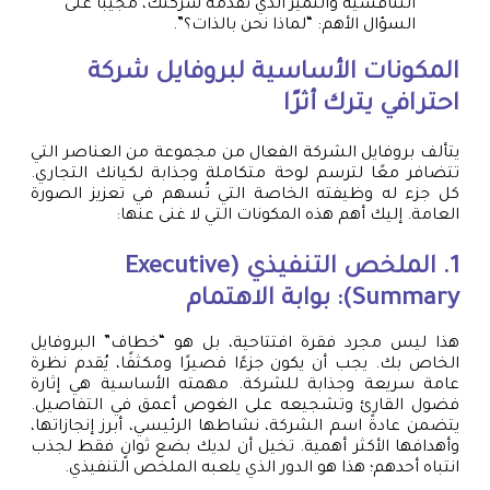
التنافسية والتميز الذي تقدمه شركتك، مجيبًا على
السؤال الأهم: “لماذا نحن بالذات؟”.
المكونات الأساسية لبروفايل شركة
احترافي يترك أثرًا
يتألف بروفايل الشركة الفعال من مجموعة من العناصر التي
تتضافر معًا لترسم لوحة متكاملة وجذابة لكيانك التجاري.
كل جزء له وظيفته الخاصة التي تُسهم في تعزيز الصورة
العامة. إليك أهم هذه المكونات التي لا غنى عنها:
1. الملخص التنفيذي (Executive
Summary): بوابة الاهتمام
هذا ليس مجرد فقرة افتتاحية، بل هو “خطاف” البروفايل
الخاص بك. يجب أن يكون جزءًا قصيرًا ومكثفًا، يُقدم نظرة
عامة سريعة وجذابة للشركة. مهمته الأساسية هي إثارة
فضول القارئ وتشجيعه على الغوص أعمق في التفاصيل.
يتضمن عادةً اسم الشركة، نشاطها الرئيسي، أبرز إنجازاتها،
وأهدافها الأكثر أهمية. تخيل أن لديك بضع ثوانٍ فقط لجذب
انتباه أحدهم؛ هذا هو الدور الذي يلعبه الملخص التنفيذي.