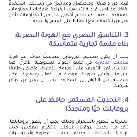
فيه. كن واضحًا، ومختصرًا، ومباشرًا في رسالتك. استخدم
نقاطًا وعناوين فرعية لتسهيل القراءة وتفكيك المعلومات
المعقدة. الهدف هو تقديم أقصى قدر من المعلومات بأقل
قدر من الكلمات، مع الحفاظ على العمق والجودة.
3. التناسق البصري مع
الهوية البصرية
:
بناء علامة تجارية متماسكة
يجب أن يكون تصميم البروفايل متناسقًا تمامًا مع
هوية
علامتك التجارية
في جميع المواد التسويقية الأخرى. هذا
التناسق يُعزز التعرف على العلامة التجارية، ويُضفي طابعًا
احترافيًا، ويُبقي صورتك موحدة في أذهان جمهورك. فكل
تفصيلة، من الألوان إلى الخطوط، يجب أن تُعبر عن جوهر
شركتك.
4. التحديث المستمر: حافظ على
بروفايلك حيًا ومتجددًا
الشركات تتطور باستمرار، وكذلك يجب أن يتطور بروفايلها.
تأكد من تحديث بروفايل شركتك بانتظام ليعكس أحدث
الإنجازات، المنتجات الجديدة، الخدمات المطورة، وأي تغييرات