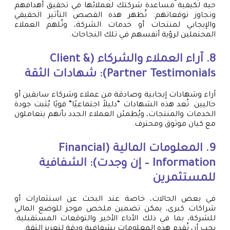
حية لكيفية مساعدة شركتك لعملائها في تحقيق أهدافهم
وتجاوز توقعاتهم. تُظهر هذه القصص التأثير الحقيقي
والإيجابي لمنتجات أو خدمات الشركة، وتُلهم العملاء
المحتملين لرؤية أنفسهم في تلك النجاحات.
8. آراء العملاء والشركاء (Client &
Partner Testimonials): شهادات الثقة
آراء وشهادات إيجابية وصادقة من عملاء وشركاء سابقين أو
حاليين. تُعد هذه الشهادات “دليلاً اجتماعيًا” قويًا يُثبت جودة
الخدمات والمنتجات، ويُطمئن العملاء الجدد بأنهم يتعاملون
مع كيان موثوق ومحترف.
9. المعلومات المالية (Financial
Information – إن وجدت): الشفافية
للمستثمرين
في بعض الحالات، خاصة عند البحث عن استثمارات أو
شراكات كبرى، يمكن تضمين ملخص موجز للوضع المالي
للشركة، بما في ذلك الأداء الأخير والتوقعات المستقبلية.
يجب أن تُقدم هذه المعلومات بشفافية ودقة لتعزيز الثقة.