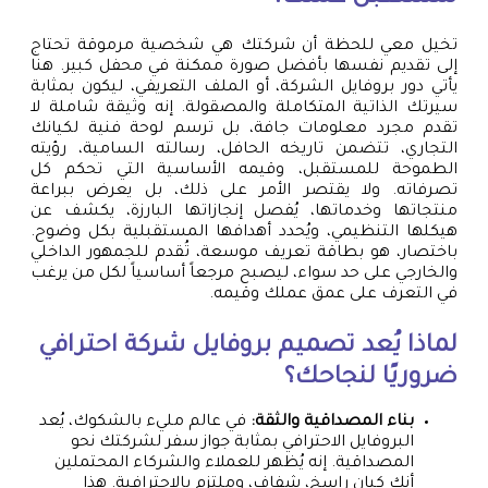
تخيل معي للحظة أن شركتك هي شخصية مرموقة تحتاج
إلى تقديم نفسها بأفضل صورة ممكنة في محفل كبير. هنا
يأتي دور بروفايل الشركة، أو الملف التعريفي، ليكون بمثابة
سيرتك الذاتية المتكاملة والمصقولة. إنه وثيقة شاملة لا
تقدم مجرد معلومات جافة، بل ترسم لوحة فنية لكيانك
التجاري، تتضمن تاريخه الحافل، رسالته السامية، رؤيته
الطموحة للمستقبل، وقيمه الأساسية التي تحكم كل
تصرفاته. ولا يقتصر الأمر على ذلك، بل يعرض ببراعة
منتجاتها وخدماتها، يُفصل إنجازاتها البارزة، يكشف عن
هيكلها التنظيمي، ويُحدد أهدافها المستقبلية بكل وضوح.
باختصار، هو بطاقة تعريف موسعة، تُقدم للجمهور الداخلي
والخارجي على حد سواء، ليصبح مرجعاً أساسياً لكل من يرغب
في التعرف على عمق عملك وقيمه.
لماذا يُعد
تصميم بروفايل شركة
احترافي
ضروريًا لنجاحك؟
بناء المصداقية والثقة:
في عالم مليء بالشكوك، يُعد
البروفايل الاحترافي بمثابة جواز سفر لشركتك نحو
المصداقية. إنه يُظهر للعملاء والشركاء المحتملين
أنك كيان راسخ، شفاف، وملتزم بالاحترافية. هذا