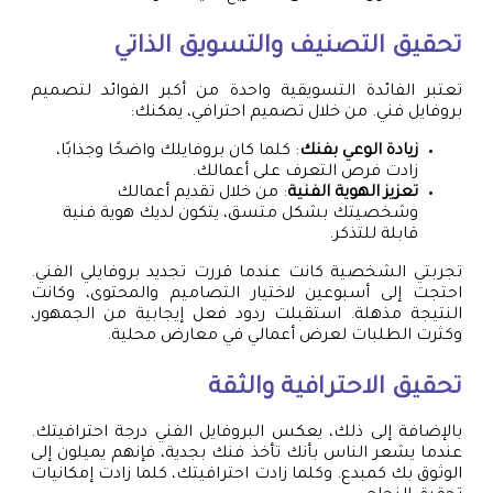
تحقيق التصنيف والتسويق الذاتي
تعتبر الفائدة التسويقية واحدة من أكبر الفوائد لتصميم
بروفايل فني. من خلال تصميم احترافي، يمكنك:
زيادة الوعي بفنك
: كلما كان بروفايلك واضحًا وجذابًا،
زادت فرص التعرف على أعمالك.
تعزيز الهوية الفنية
: من خلال تقديم أعمالك
وشخصيتك بشكل متسق، يتكون لديك هوية فنية
قابلة للتذكر.
تجربتي الشخصية كانت عندما قررت تجديد بروفايلي الفني.
احتجت إلى أسبوعين لاختيار التصاميم والمحتوى، وكانت
النتيجة مذهلة. استقبلت ردود فعل إيجابية من الجمهور،
وكثرت الطلبات لعرض أعمالي في معارض محلية.
تحقيق الاحترافية والثقة
بالإضافة إلى ذلك، يعكس البروفايل الفني درجة احترافيتك.
عندما يشعر الناس بأنك تأخذ فنك بجدية، فإنهم يميلون إلى
الوثوق بك كمبدع. وكلما زادت احترافيتك، كلما زادت إمكانيات