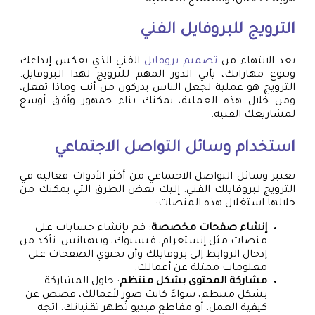
الترويج للبروفايل الفني
بعد الانتهاء من
تصميم بروفايل
الفني الذي يعكس إبداعك
وتنوع مهاراتك، يأتي الدور المهم للترويج لهذا البروفايل.
الترويج هو عملية لجعل الناس يدركون من أنت وماذا تفعل،
ومن خلال هذه العملية، يمكنك بناء جمهور وأفق أوسع
لمشاريعك الفنية.
استخدام وسائل التواصل الاجتماعي
تعتبر وسائل التواصل الاجتماعي من أكثر الأدوات فعالية في
الترويج لبروفايلك الفني. إليك بعض الطرق التي يمكنك من
خلالها استغلال هذه المنصات:
إنشاء صفحات مخصصة
: قم بإنشاء حسابات على
منصات مثل إنستغرام، فيسبوك، وبيهيانس. تأكد من
إدخال الروابط إلى بروفايلك وأن تحتوي الصفحات على
معلومات ممثلة عن أعمالك.
مشاركة المحتوى بشكل منتظم
: حاول المشاركة
بشكل منتظم، سواءً كانت صور لأعمالك، قصص عن
كيفية العمل، أو مقاطع فيديو تُظهر تقنياتك. اتجه