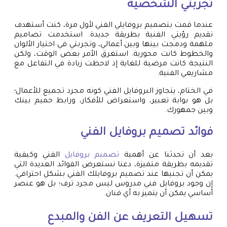
تجربتي الشخصية
عندما قمت بتصميم بروفايلي الفني لأول مرة، كنت أستهدف
تقديم رؤيتي الفنية بطريقة جديدة. استخدمت تصاميم
ملهمة ودمجت بينها وبين أعمالي، وتجربتي في اختيار الألوان
والخطوط كانت محورية. استغرق الأمر بعض الوقت، ولكن
النتيجة كانت مرضية للغاية إذ لاحظت زيادة في التفاعل مع
مشاريعي الفنية.
في الختام، يتجاوز البروفايل الفني كونه مجرد تجميع للأعمال؛
بل هو بوابة تعبير، واستعراض للأفكار، ورابط حميم بينك
وبين جمهورك.
فوائد
تصميم بروفايل
الفني
بعد أن تحدثنا عن أهمية
تصميم بروفايل
الفني وكيفية
تقديمه بطريقة متميزة، دعنا نستعرض الفوائد العديدة التي
يمكن أن تجنيها عند تصميم بروفايلك الفني بشكل احترافي.
إن وجود بروفايل فني مدروس ليس مجرد ترف؛ بل هو عنصر
أساسي يمكن أن يتميز به أي فنان.
تسهيل التعريف عن الفن والمبدع