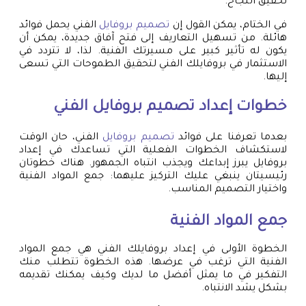
تحقيق النجاح.
في الختام، يمكن القول إن
تصميم بروفايل
الفني يحمل فوائد
هائلة. من تسهيل التعاريف إلى فتح آفاق جديدة، يمكن أن
يكون له تأثير كبير على مسيرتك الفنية. لذا، لا تتردد في
الاستثمار في بروفايلك الفني لتحقيق الطموحات التي تسعى
إليها.
خطوات إعداد
تصميم بروفايل
الفني
بعدما تعرفنا على فوائد
تصميم بروفايل
الفني، حان الوقت
لاستكشاف الخطوات الفعلية التي تساعدك في إعداد
بروفايل يبرز إبداعك ويجذب انتباه الجمهور. هناك خطوتان
رئيسيتان ينبغي عليك التركيز عليهما: جمع المواد الفنية
واختيار التصميم المناسب.
جمع المواد الفنية
الخطوة الأولى في إعداد بروفايلك الفني هي جمع المواد
الفنية التي ترغب في عرضها. هذه الخطوة تتطلب منك
التفكير في ما يمثل أفضل ما لديك وكيف يمكنك تقديمه
بشكل يشد الانتباه.