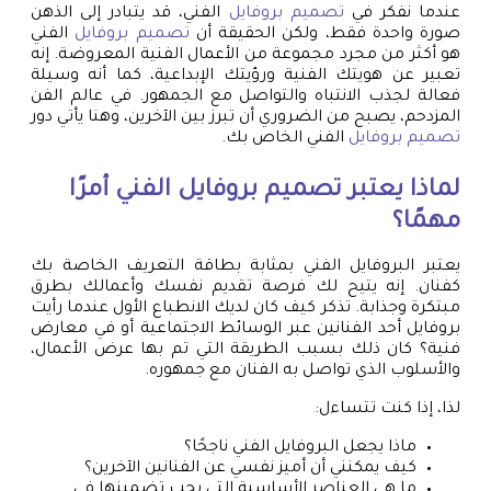
عندما نفكر في
تصميم بروفايل
الفني، قد يتبادر إلى الذهن
صورة واحدة فقط، ولكن الحقيقة أن
تصميم بروفايل
الفني
هو أكثر من مجرد مجموعة من الأعمال الفنية المعروضة. إنه
تعبير عن هويتك الفنية ورؤيتك الإبداعية، كما أنه وسيلة
فعالة لجذب الانتباه والتواصل مع الجمهور. في عالم الفن
المزدحم، يصبح من الضروري أن تبرز بين الآخرين، وهنا يأتي دور
تصميم بروفايل
الفني الخاص بك.
لماذا يعتبر
تصميم بروفايل
الفني أمرًا
مهمًا؟
يعتبر البروفايل الفني بمثابة بطاقة التعريف الخاصة بك
كفنان. إنه يتيح لك فرصة تقديم نفسك وأعمالك بطرق
مبتكرة وجذابة. تذكر كيف كان لديك الانطباع الأول عندما رأيت
بروفايل أحد الفنانين عبر الوسائط الاجتماعية أو في معارض
فنية؟ كان ذلك بسبب الطريقة التي تم بها عرض الأعمال،
والأسلوب الذي تواصل به الفنان مع جمهوره.
لذا، إذا كنت تتساءل:
ماذا يجعل البروفايل الفني ناجحًا؟
كيف يمكنني أن أميز نفسي عن الفنانين الآخرين؟
ما هي العناصر الأساسية التي يجب تضمينها في