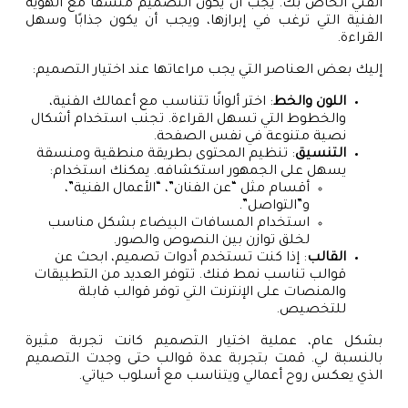
الفني الخاص بك. يجب أن يكون التصميم متسقًا مع الهوية
الفنية التي ترغب في إبرازها، ويجب أن يكون جذابًا وسهل
القراءة.
إليك بعض العناصر التي يجب مراعاتها عند اختيار التصميم:
اللون والخط
: اختر ألوانًا تتناسب مع أعمالك الفنية،
والخطوط التي تسهل القراءة. تجنب استخدام أشكال
نصية متنوعة في نفس الصفحة.
التنسيق
: تنظيم المحتوى بطريقة منطقية ومنسقة
يسهل على الجمهور استكشافه. يمكنك استخدام:
أقسام مثل “عن الفنان”، “الأعمال الفنية”،
و”التواصل”.
استخدام المسافات البيضاء بشكل مناسب
لخلق توازن بين النصوص والصور.
القالب
: إذا كنت تستخدم أدوات تصميم، ابحث عن
قوالب تناسب نمط فنك. تتوفر العديد من التطبيقات
والمنصات على الإنترنت التي توفر قوالب قابلة
للتخصيص.
بشكل عام، عملية اختيار التصميم كانت تجربة مثيرة
بالنسبة لي. قمت بتجربة عدة قوالب حتى وجدت التصميم
الذي يعكس روح أعمالي ويتناسب مع أسلوب حياتي.