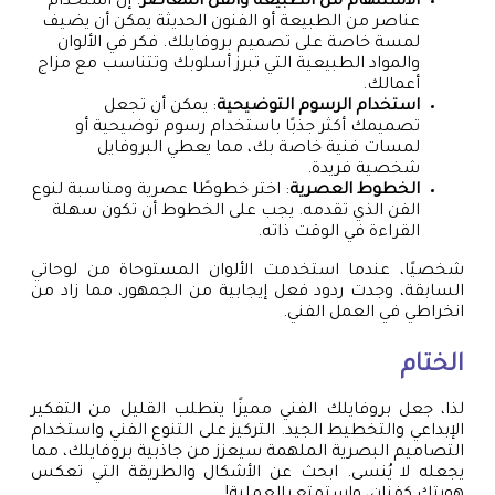
الاستلهام من الطبيعة والفن المعاصر
: إن استخدام
عناصر من الطبيعة أو الفنون الحديثة يمكن أن يضيف
لمسة خاصة على تصميم بروفايلك. فكر في الألوان
والمواد الطبيعية التي تبرز أسلوبك وتتناسب مع مزاج
أعمالك.
استخدام الرسوم التوضيحية
: يمكن أن تجعل
تصميمك أكثر جذبًا باستخدام رسوم توضيحية أو
لمسات فنية خاصة بك، مما يعطي البروفايل
شخصية فريدة.
الخطوط العصرية
: اختر خطوطًا عصرية ومناسبة لنوع
الفن الذي تقدمه. يجب على الخطوط أن تكون سهلة
القراءة في الوقت ذاته.
شخصيًا، عندما استخدمت الألوان المستوحاة من لوحاتي
السابقة، وجدت ردود فعل إيجابية من الجمهور، مما زاد من
انخراطي في العمل الفني.
الختام
لذا، جعل بروفايلك الفني مميزًا يتطلب القليل من التفكير
الإبداعي والتخطيط الجيد. التركيز على التنوع الفني واستخدام
التصاميم البصرية الملهمة سيعزز من جاذبية بروفايلك، مما
يجعله لا يُنسى. ابحث عن الأشكال والطريقة التي تعكس
هويتك كفنان، واستمتع بالعملية!