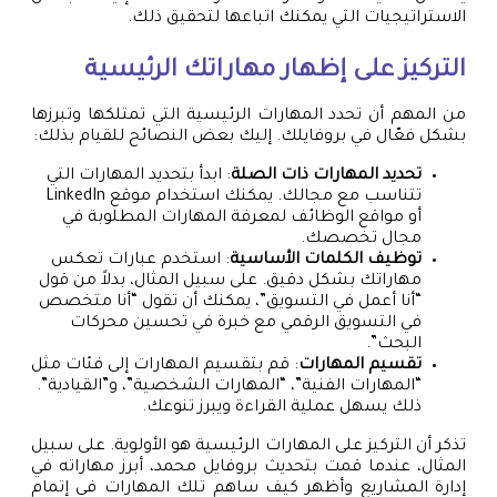
الاستراتيجيات التي يمكنك اتباعها لتحقيق ذلك.
التركيز على إظهار مهاراتك الرئيسية
من المهم أن تحدد المهارات الرئيسية التي تمتلكها وتبرزها
بشكل فعّال في بروفايلك. إليك بعض النصائح للقيام بذلك:
تحديد المهارات ذات الصلة
: ابدأ بتحديد المهارات التي
تتناسب مع مجالك. يمكنك استخدام موقع LinkedIn
أو مواقع الوظائف لمعرفة المهارات المطلوبة في
مجال تخصصك.
توظيف الكلمات الأساسية
: استخدم عبارات تعكس
مهاراتك بشكل دقيق. على سبيل المثال، بدلاً من قول
“أنا أعمل في التسويق”، يمكنك أن تقول “أنا متخصص
في التسويق الرقمي مع خبرة في تحسين محركات
البحث”.
تقسيم المهارات
: قم بتقسيم المهارات إلى فئات مثل
“المهارات الفنية”، “المهارات الشخصية”، و”القيادية”.
ذلك يسهل عملية القراءة ويبرز تنوعك.
تذكر أن التركيز على المهارات الرئيسية هو الأولوية. على سبيل
المثال، عندما قمت بتحديث بروفايل محمد، أبرز مهاراته في
إدارة المشاريع وأظهر كيف ساهم تلك المهارات في إتمام