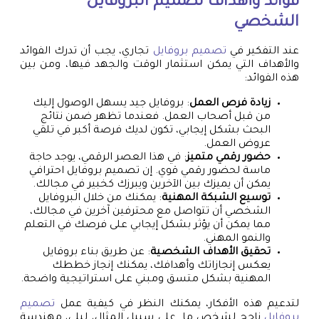
فوائد وأهداف تصميم البروفايل
الشخصي
عند التفكير في
تصميم بروفايل
تجاري، يجب أن تدرك الفوائد
والأهداف التي يمكن استثمار الوقت والجهد فيها، ومن بين
هذه الفوائد:
زيادة فرص العمل
: بروفايل جيد يسهل الوصول إليك
من قبل أصحاب العمل. فعندما تظهر ضمن نتائج
البحث بشكل إيجابي، تكون لديك فرصة أكبر في تلقي
عروض العمل.
حضور رقمي متميز
: في هذا العصر الرقمي، يوجد حاجة
ماسة لحضور رقمي قوي. إن تصميم بروفايل احترافي
يمكن أن يميزك بين الآخرين ويبرزك كخبير في مجالك.
توسيع الشبكة المهنية
: يمكنك من خلال البروفايل
الشخصي أن تتواصل مع محترفين آخرين في مجالك،
مما يمكن أن يؤثر بشكل إيجابي على فرصك في التعلم
والنمو المهني.
تحقيق الأهداف الشخصية
: عن طريق بناء بروفايل
يعكس إنجازاتك وأهدافك، يمكنك إنجاز خططك
المهنية بشكل متسق ومبني على استراتيجية واضحة.
لتدعيم هذه الأفكار، يمكنك النظر في كيفية عمل
تصميم
بروفايل
ناجح لشخص ما. على سبيل المثال، ليلى، مهندسة