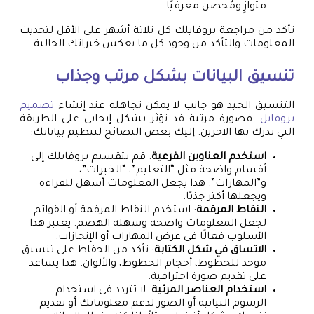
متوازٍ ومُحصن معرفيًا.
تأكد من مراجعة بروفايلك كل ثلاثة أشهر على الأقل لتحديث
المعلومات والتأكد من وجود كل ما يعكس خبراتك الحالية.
تنسيق البيانات بشكل مرتب وجذاب
التنسيق الجيد هو جانب لا يمكن تجاهله عند إنشاء
تصميم
بروفايل
. فصورة مرتبة قد تؤثر بشكل إيجابي على الطريقة
التي تدرك بها الآخرين. إليك بعض النصائح لتنظيم بياناتك:
استخدم العناوين الفرعية
: قم بتقسيم بروفايلك إلى
أقسام واضحة مثل “التعليم”، “الخبرات”،
و”المهارات”. هذا يجعل المعلومات أسهل للقراءة
ويجعلها أكثر جذبًا.
النقاط المرقمة
: استخدم النقاط المرقمة أو القوائم
لجعل المعلومات واضحة وسهلة الهضم. يعتبر هذا
الأسلوب فعالًا في عرض المهارات أو الإنجازات.
الاتساق في شكل الكتابة
: تأكد من الحفاظ على تنسيق
موحد للخطوط، أحجام الخطوط، والألوان. هذا يساعد
على تقديم صورة احترافية.
استخدام العناصر المرئية
: لا تتردد في استخدام
الرسوم البيانية أو الصور لدعم معلوماتك أو تقديم