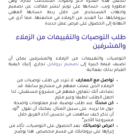
لنجعل هذه الفكرة أكثر وضوحًا، استخدمت سارة، وهي
مطورة ويب، حسابها على تويتر لنشر مقالات عن تصميم
واجهات المستخدم. من خلال ربط حسابها المهني
ببروفايلها، بدأ العديد من الزملاء في متابعتها، مما أدى في
النهاية إلى الحصول على فرص عمل جديدة.
طلب التوصيات والتقييمات من الزملاء
والمشرفين
التوصيات والتقييمات من الزملاء والمشرفين يمكن أن
تضيف قيمة كبيرة إلى
تصميم بروفايل
تجاري. إليك كيفية
القيام بذلك بفعالية:
تواصل مع المعارف
: لا تتردد في طلب توصيات من
الزملاء الذين عملت معهم في مشاريع سابقة. قد
تصادف أنك تتعاون معهم في مشروع مستقبلي، لذا
اجعل الطلب لطيفًا وغير ملزم.
كن محددًا
: عند طلب توصية، قدم معلومات واضحة
حول ما تريده. على سبيل المثال، يمكنك أن تقول: “أود
أن تذكر كيف ساهمت في تحسين أداء الفريق خلال
مشروعنا الأخير”.
اعرض توصياتك
: بعد الحصول على التوصيات، تأكد من
إبرازها على بروفايلك في قسم مخصص. هذا يوضّح