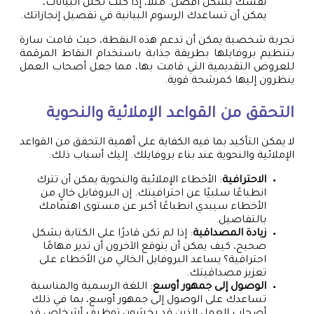
نفسك بشكل أفضل. مثلاً، إذا كنت تحلل البيانات،
يمكن أن تساعدك الرسوم البيانية في تفصيل إنجازاتك.
تجربة شخصية يمكن أن تدعم هذه النقطة، حيث قامت سارة
بتنظيم بروفايلها بطريقة جذابة باستخدام النقاط المرقمة
للعروض التقديمية التي قامت بها، مما جعل أصحاب العمل
ينظرون إليها كمرشحة قوية.
التحقق من القواعد الإملائية والنحوية
لا يمكن التأكيد بما فيه الكفاية على أهمية التحقق من القواعد
الإملائية والنحوية عند بناء بروفايلك. إليك أسباب ذلك:
الاحترافية
: الأخطاء الإملائية والنحوية يمكن أن تترك
انطباعًا سلبيًا عن احترافيتك. إن البروفايل خالٍ من
الأخطاء سيبدي انطباعًا أكبر عن مستوى اهتمامك
بالتفاصيل.
زيادة المصداقية
: إذا لم تكن قادرًا على الكتابة بشكل
صحيح، كيف يمكن أن يتوقع الآخرون أن تدير مهامًا
احترافية؟ يساعد البروفايل الخالي من الأخطاء على
تعزيز مصداقيتك.
الوصول إلى جمهور أوسع
: اللغة الرسمية والمناسبة
تساعدك على الوصول إلى جمهور أوسع، بما في ذلك
أصحاب العمل الذين قد يخشون توظيف أشخاص قد