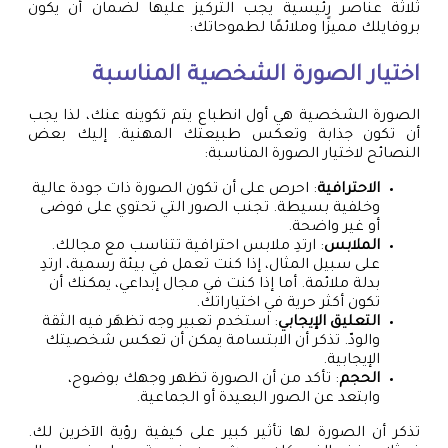
ثلاثة عناصر رئيسية يجب التركيز عليها لضمان أن يكون
بروفايلك مميزًا وملائمًا لطموحاتك:
اختيار الصورة الشخصية المناسبة
الصورة الشخصية هي أول انطباع يتم تكوينه عنك، لذا يجب
أن تكون جذابة وتعكس طبيعتك المهنية. إليك بعض
النصائح لاختيار الصورة المناسبة:
الاحترافية
: احرص على أن تكون الصورة ذات جودة عالية
وخلفية بسيطة. تجنب الصور التي تحتوي على فوضى
أو غير واضحة.
الملابس
: ارتدِ ملابس احترافية تتناسب مع مجالك.
على سبيل المثال، إذا كنت تعمل في بيئة رسمية، ارتدِ
بدلة ملائمة. أما إذا كنت في مجال إبداعي، يمكنك أن
تكون أكثر حرية في اختياراتك.
التعليق الإيجابي
: استخدم تعبير وجه تظهَر فيه الثقة
والودّ. تذكر أن الابتسامة يمكن أن تعكس شخصيتك
الإيجابية.
الحجم
: تأكد من أن الصورة تظهر وجهك بوضوح،
وابتعد عن الصور البعيدة أو الجماعية.
تذكر أن الصورة لها تأثير كبير على كيفية رؤية الآخرين لك.