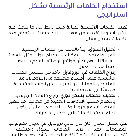
استخدام الكلمات الرئيسية بشكل
استراتيجي
تعتبر الكلمات الرئيسية بمثابة جسر يربط بين ما تبحث عنه
الشركات وما تقدمه من مهارات. إليك كيفية استخدام هذه
الكلمات بشكل فعال:
تحليل السوق
: ابدأ بالبحث عن الكلمات الرئيسية
المرتبطة بمجالك. يمكنك استخدام أدوات مثل Google
Keyword Planner أو مواقع الوظائف لفهم ما يبحث
عنه أصحاب العمل.
إدراج الكلمات في البروفايل
: تأكد من تضمين الكلمات
الرئيسية ضمن أقسام مختلفة من البروفايل، مثل
الملخص، المهارات، والخبرات. لكن تجنب الحشو، وكن
طبيعيًا في استخدامها.
تحديث الكلمات بشكل دوري
: راجع كلماتك الرئيسية
بانتظام حسب الاتجاهات الجديدة في مجالك. قد تتغير
المتطلبات مع مرور الوقت، لذا احرص على أن يكون
لديك أحدث الكلمات التي تعكس مهاراتك.
على سبيل المثال، كان لدى فادي بروفايل في مجال تكنولوجيا
المعلومات. بعد أن درس اتجاهات السوق واكتشف أن
“تحليل البيانات الكبير” و “الذكاء الصناعي” أصبحوا مطلوبين