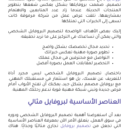
تصميم، صممت بروفايلها بشكل يعكس شغفها بتطوير
المنتجات الحديثة. عندما زاد عدد المتابعين والاهتمام
بمشاريعها، تلقت عرض عمل من شركة مرموقة كانت
تسعى إلى الخبرات التي تمتلكها.
إليك بعض الأهداف الواضحة لتصميم البروفايل الشخصي
والتي يمكن أن تساعدك في التركيز على ما تريد تحقيقه:
تحديد مجال تخصصك بشكل واضح
تطوير صورة مهنية تعكس خبراتك
التواصل مع محترفين في مجال عملك
التحضير لمقابلات العمل بصورة أفضل
باختصار، تصميم البروفايل الشخصي ليس مجرد أداة
للتعريف عن نفسك، بل هو استثمار في مستقبلك المهني.
مع بروفايل مصمم بشكل جيد، يمكنك أن تفتح الأبواب أمام
فرص جديدة وتبني شبكة مهنية قوية تدعم رحلتك المهنية.
العناصر الأساسية لبروفايل مثالي
بعد أن استعرضنا أهمية تصميم البروفايل الشخصي ودوره
في سوق العمل، يتعلق الأمر الآن بمعرفة العناصر الأساسية
التي تجعل من
تصميم بروفايل
تجاري مثاليًا وجذابًا. هناك