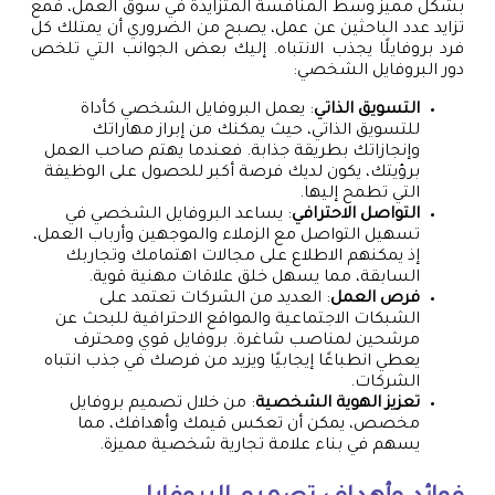
بشكل مميز وسط المنافسة المتزايدة في سوق العمل، فمع
تزايد عدد الباحثين عن عمل، يصبح من الضروري أن يمتلك كل
فرد بروفايلًا يجذب الانتباه. إليك بعض الجوانب التي تلخص
دور البروفايل الشخصي:
التسويق الذاتي
: يعمل البروفايل الشخصي كأداة
للتسويق الذاتي، حيث يمكنك من إبراز مهاراتك
وإنجازاتك بطريقة جذابة. فعندما يهتم صاحب العمل
برؤيتك، يكون لديك فرصة أكبر للحصول على الوظيفة
التي تطمح إليها.
التواصل الاحترافي
: يساعد البروفايل الشخصي في
تسهيل التواصل مع الزملاء والموجهين وأرباب العمل،
إذ يمكنهم الاطلاع على مجالات اهتمامك وتجاربك
السابقة، مما يسهل خلق علاقات مهنية قوية.
فرص العمل
: العديد من الشركات تعتمد على
الشبكات الاجتماعية والمواقع الاحترافية للبحث عن
مرشحين لمناصب شاغرة. بروفايل قوي ومحترف
يعطي انطباعًا إيجابيًا ويزيد من فرصك في جذب انتباه
الشركات.
تعزيز الهوية الشخصية
: من خلال تصميم بروفايل
مخصص، يمكن أن تعكس قيمك وأهدافك، مما
يسهم في بناء علامة تجارية شخصية مميزة.