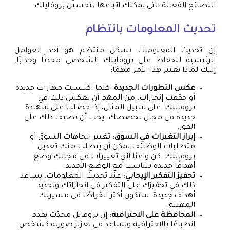
النصائح الفعالة التي يمكنك اتباعها لتحسين بروفايلك.
تحديث المعلومات بانتظام
إن تحديث المعلومات بشكل منتظم هو أحد العوامل
الرئيسية للحفاظ على بروفايلك الشخصي محدثًا وجذابًا.
إليك لماذا يعتبر هذا الأمر مهمًا:
عكس التطورات الجديدة
: كلما اكتسبت مهارات جديدة
أو حققت إنجازات، من المهم أن تعكس ذلك في
بروفايلك. على سبيل المثال، إذا حصلت على شهادة
جديدة في مجال تخصصك، يجب أن تضيف ذلك على
الفور.
إبراز التغيرات في السوق
: تغيير اتجاهات السوق أو
متطلبات الوظائف يمكن أن يتطلب منك تعديل
بروفايلك. كن واعيًا لأي تغييرات في مجالك وضع
أهدافًا جديدة تتناسب مع الوضع الجديد.
تحفيز التفكير الإيجابي
: عند تحديث المعلومات، يساعد
ذلك في تحفيزك على التفكير في إنجازاتك وتحديد
أهداف جديدة. ستكون أكثر انخراطًا في مسيرتك
المهنية.
المحافظة على الاحترافية
: إن بروفايل محدّث يقدم
انطباعًا بالاحترافية ويساعد في تعزيز صورته كشخص