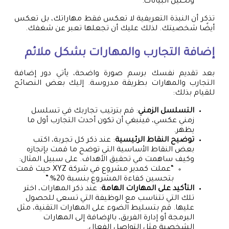
وتحليل البيانات.”
تذكر أن النبذة التعريفية لا تعكس فقط مهاراتك، بل تعكس
أيضًا شخصيتك. لذلك عليك أن تجعلها تعبر عن شغفك.
إضافة التجارب والمهارات بشكل ملائم
بعد تقديم نفسك برسم صورة واضحة، يأتي دور إضافة
التجارب والمهارات بطريقة مدروسة. إليك بعض النصائح
للقيام بذلك:
التسلسل الزمني
: قم بترتيب تجاربك في تسلسل
زمني عكسي، فينبغي أن تكون أحدث التجارب أول ما
يظهر.
توضيح النقاط الرئيسية
: عند ذكر كل تجربة، اكتب
بعض النقاط الأساسية التي توضح ما قمت بإنجازه
وكيف ساهمت في تحقيق الأهداف. على سبيل المثال:
“عملت كمدير مشروع في شركة XYZ حيث قمت
بتحسين كفاءة المشروع بنسبة 20%.”
التأكيد على المهارات الهامة
: عند ذكر المهارات، اختر
تلك التي تتناسب مع الوظيفة التي تسعى للحصول
عليها. قم بتسليط الضوء على المهارات التقنية، مثل
البرمجة أو إدارة الفريق، بالإضافة إلى المهارات
الشخصية مثل التواصل الفعال.