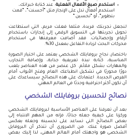
استخدم صيغ الأفعال الفعلية
: عند كتابة خبراتك،
استخدم أفعال تدل على الإنجاز مثل “أحسنت”، “قمت
بتطوير”، أو “تحسين.”
لنجعل تجربتك فريدة، مثلما فعلت مريم، التي استطاعت
تحويل تجربتها في التسويق الرقمي إلى إنجازات باستخدام
أرقام وإحصائيات. فقد أضافت معرفتها في استخدام
محركات البحث لزيادة التفاعل بمعدل 30%.
باختصار، نجاح بروفايلك الشخصي يعتمد على اختيار الصورة
المناسبة، كتابة نبذة تعريفية جذابة، وإضافة التجارب
والمهارات بشكل ملائم. كل عنصر من هذه العناصر يلعب
دورًا محوريًا في تشكيل انطباعك العام وفتح الأبواب أمام
الفرص الجديدة. اعتمادك على هذه النصائح سيساعدك على
أن تكون أكثر احترافية وجذبًا في العالم المهني.
نصائح لتحسين بروفايلك الشخصي
بعد أن تعرفنا على العناصر الأساسية لبروفايلك الشخصي
وركزنا على كيفية جعله جذابًا، فإنه من المهم الانتباه إلى
بعض النصائح التي تساعد على تحسينه وجعله يعكس
أفضل صورة عنك. من الضروري أن تتذكر أن البروفايل
الشخصي هو واجهتك أمام العالم المهني، لذا إليك بعض