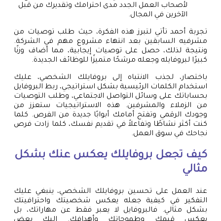
لأصحاب العمل الجدد مدى احترامك وتقديرك من قبل
الآخرين في المجال.
تجربة أحمد تأتي لتبرز هذه الفكرة، حيث طلب توصيات من
مشرفيه السابقين بعد انتهاء مشروع مهم في الشركة.
ونتيجة لذلك، حصل على توصيات إيجابية، مما أضاف وزنًا
كبيرًا لبروفايله وجعله مرشحًا متميزًا للوظائف الجديدة.
باختصار، لجذب الانتباه إلى بروفايلك الشخصي، عليك
استخدام الكلمات الرئيسية بشكل استراتيجي، ربط البروفايل
بحساباتك على وسائل التواصل الاجتماعي، وطلب التوصيات
من الزملاء والمشرفين. هذه الاستراتيجيات ستعزز من
وجودك الرقمي وتفتح أمامك أبوابًا جديدة من الفرص. كلما
كنت أكثر نشاطًا وتفاعلاً في تقديم نفسك، كلما زادت فرص
نجاحك في سوق العمل.
كيف تجعل بروفايلك يعكس عنك بشكل
مثالي
عند العمل على تحسين بروفايلك الشخصي، ينبغي عليك
التفكير في كيفية جعله يعكس شخصيتك واحترافيتك
بشكل مثالي. فالبروفايل لا يعبر فقط عن مهاراتك، بل
يعكس قيمك وطموحاتك وأهدافك. إليك بعض