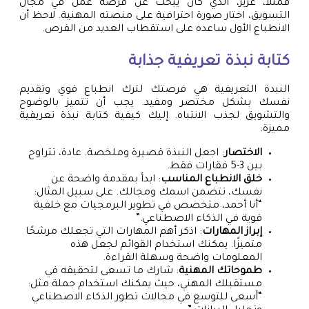
فمثلا، عزيز، الذي كان يبحث عن فرصة عمل في مجال
التسويق، اختار صورة احترافية على منصته المهنية. لاحظ أن
الانطباع الأول ساعده على استقطاب العديد من الفرص.
كتابة نبذة تعريفية جذابة
النبدة التعريفية هي فرصتك لترك انطباع قوي وتقديم
نفسك بشكل مختصر ومفيد. يجب أن تتميز بالوضوح
والتشويق لجذب الانتباه. إليك كيفية كتابة نبذة تعريفية
مميزة:
الاختصار
: اجعل النبذة قصيرة وملخصة. عادة، تتراوح
بين 3-5 فقارات فقط.
خلق الانطباع المناسب
: ابدأ بمقدمة واضحة عن
نفسك، تتضمن اسمك ومجالك. على سبيل المثال:
“أنا أحمد، متخصص في تطوير البرمجيات مع خلفية
قوية في الذكاء الاصطناعي.”
إبراز المهارات
: اذكر أهم المهارات التي تجعلك مرشحًا
متميزًا. يمكنك استخدام القوائم لجعل هذه
المعلومات واضحة وسهلة القراءة.
طموحاتك المهنية
: شارك ما تسعى لتحقيقه في
مستقبلك المهني، حيث يمكنك استخدام جملة مثل:
“أسعى للتوسع في مجالات تطور الذكاء الاصطناعي