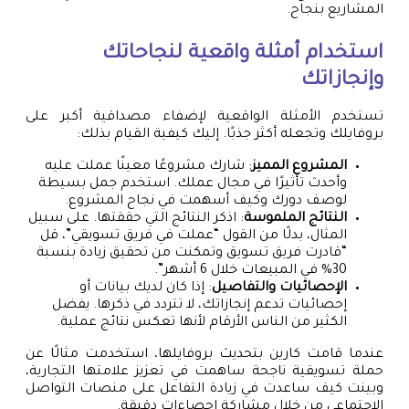
المشاريع بنجاح.
استخدام أمثلة واقعية لنجاحاتك
وإنجازاتك
تستخدم الأمثلة الواقعية لإضفاء مصداقية أكبر على
بروفايلك وتجعله أكثر جذبًا. إليك كيفية القيام بذلك:
المشروع المميز
: شارك مشروعًا معينًا عملت عليه
وأحدث تأثيرًا في مجال عملك. استخدم جمل بسيطة
لوصف دورك وكيف أسهمت في نجاح المشروع.
النتائج الملموسة
: اذكر النتائج التي حققتها. على سبيل
المثال، بدلًا من القول “عملت في فريق تسويقي”، قل
“قادرت فريق تسويق وتمكنت من تحقيق زيادة بنسبة
30% في المبيعات خلال 6 أشهر”.
الإحصائيات والتفاصيل
: إذا كان لديك بيانات أو
إحصائيات تدعم إنجازاتك، لا تتردد في ذكرها. يفضل
الكثير من الناس الأرقام لأنها تعكس نتائج عملية.
عندما قامت كارين بتحديث بروفايلها، استخدمت مثالًا عن
حملة تسويقية ناجحة ساهمت في تعزيز علامتها التجارية،
وبينت كيف ساعدت في زيادة التفاعل على منصات التواصل
الاجتماعي من خلال مشاركة إحصاءات دقيقة.