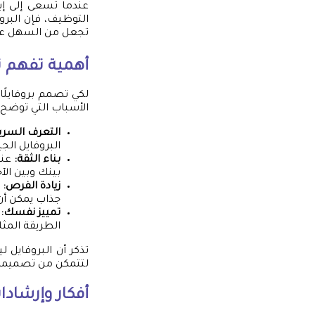
عندما تسعى إلى إب
التوظيف، فإن البرو
تجعل من السهل على
أهمية تفهم
ت
لكي تصمم بروفايلًا
الأسباب التي توضح 
التعرف السري
البروفايل ال
بناء الثقة:
عند
بينك وبين الآخ
زيادة الفرص:
ق
جذاب يمكن أن 
تمييز نفسك:
ف
الطريقة المثل
تذكر أن البروفايل
لتتمكن من تصميمه 
أفكار وإرشاد