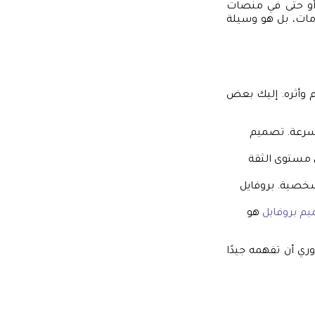
 أو حتى في منصات
ومات، بل هو وسيلة
م وأثره. إليك بعض
بسرعة. تصميم
 مستوى الثقة
لشخصية. بروفايل
م بروفايل
هو
ي أن تفهمه جيدًا