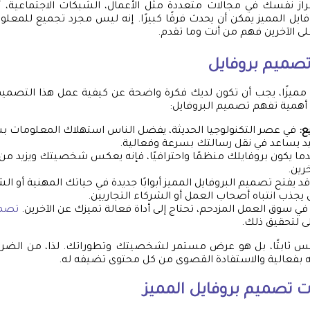
راز نفسك في مجالات متعددة مثل الأعمال، الشبكات الاجتماعية،
فايل المميز يمكن أن يحدث فرقًا كبيرًا. إنه ليس مجرد تجميع للمعل
 الآخرين فهم من أنت وما تقدم.
صميم بروفايل
 مميزًا، يجب أن تكون لديك فكرة واضحة عن كيفية عمل هذا التصمي
أهمية تفهم تصميم البروفايل:
ع:
في عصر التكنولوجيا الحديثة، يفضل الناس استهلاك المعلومات 
جيد يساعد في نقل رسالتك بسرعة وفعالية.
ما يكون بروفايلك منظمًا واحترافيًا، فإنه يعكس شخصيتك ويزيد من
رين.
د يفتح تصميم البروفايل المميز أبوابًا جديدة في حياتك المهنية أو ا
يجذب انتباه أصحاب العمل أو الشركاء التجاريين.
ي سوق العمل المزدحم، تحتاج إلى أداة فعالة تميزك عن الآخرين.
تصمي
ى لتحقيق ذلك.
 ليس ثابتًا، بل هو عرض مستمر لشخصيتك وتطوراتك. لذا، من الضرور
بفعالية والاستفادة القصوى من كل محتوى تضيفه له.
ات
تصميم بروفايل
المميز