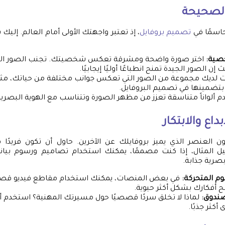
 الصحيحة
حاسمًا في
تصميم بروفايل
، إذ تعتبر واجهتك الأولى أمام العالم. إليك 
صية:
اختر صورة واضحة ومشرقة تعكس شخصيتك. تجنب الصور الضب
 إن الصور الجيدة تمنح انطباعًا أوليًا إيجابيًا.
نت لديك مجموعة من الصور التي تعكس جوانب مختلفة من حياتك، مثل 
 بتضمينها في تصميم البروفايل.
 ألواناً متناسقة تعزز من مظهر الصورة وتتناسب مع الهوية البصرية
بداع والابتكار
كون العنصر الذي يميز بروفايلك عن الآخرين. حاول أن تكون فريدً
يل المثال، إذا كنت مصممًا، يمكنك استخدام تصاميم ورسوم بيا
رية جذابة.
م المتحركة:
في بعض المنصات، يمكنك استخدام مقاطع فيديو قصي
 أفكارك بشكل أكثر حيوية.
صندوق:
لماذا لا تخلق سردًا قصصيًا حول مسيرتك المهنية؟ استخدم 
أكثر جذبًا.