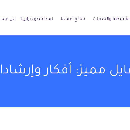
الأنشطة والخدمات
نماذج أعمالنا
لماذا شدو ديزاين؟
من عملائ
يل مميز: أفكار وإرشادا