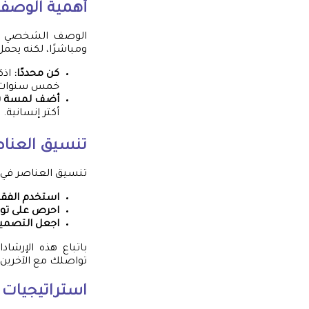
أهمية الوص
الوصف الشخصي هو 
ومباشرًا، لكنه يحمل
كن محددًا:
اذك
خمس سنوات في
أضف لمسة 
أكتر إنسانية.
تنسيق العنا
تنسيق العناصر في 
استخدم الفقر
احرص على توا
اجعل التصميم
باتباع هذه الإرشا
تواصلك مع الآخرين.
استراتيجيات ف