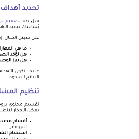
تحديد أهداف
قبل بدء
تصميم برو
يُساعدك تحديد الأه
على سبيل المثال، إ
ما هي المهارا
هل تؤكد الصو
هل يبرز الو
عندما تكون الأهد
النتائج المرجوة.
تنظيم المشا
تقسيم محتوى بروفا
بعض الافكار لتنظيم
أقسام محددة
البروفايل.
استخدام الخط