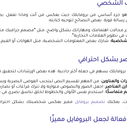
ف الشخصي
جزء أساسي من بروفايلك حيث يعكس من أنت وماذا تفعل. يجب
 رسالة قوية. بعض النصائح لتوجيه كتابته:
ر مجالات اهتمامك ومهاراتك بشكل واضح، مثل “مصمم جرافيك م
 تطوير العلامات التجارية”.
شخصية:
شارك بعض المعلومات الشخصية، مثل الهوايات أو القيم، ل
صر بشكل احترافي
بروفايلك يسهم في جعله أكثر جاذبية. هذه بعض الإرشادات لتحقيق ذ
ات والعناوين:
من المهم تقسيم النص ليتجنب الفوضى البصرية ويسه
زن العناصر:
اجعل الصور والنصوص متوازنة ولا تترك فراغات أو تضارب
 متماسكًا:
استخدم نفس الألوان والخطوط لخلق تناسق بصري في ج
دات، يمكنك
تصميم بروفايل
مميز يعكس شخصيتك بشكل احترافي
عالة لجعل البروفايل مميزًا