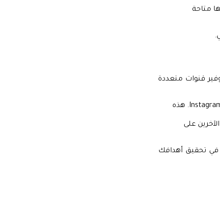
ها متاحة
.
فير قنوات متعددة
أضف روابط لملفاتك على LinkedIn، Twitter، أو Instagram. هذه
لآخرين على
 في تحقيق أهدافك