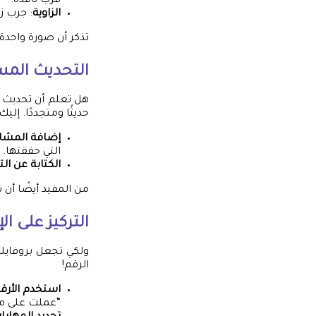
قرب نافذة.
الزاوية
: جرب ز
تذكر أن صورة واحدة
التحديث المس
هل تعلم أن تحديث ال
حديثًا ومتجددًا. إلي
إضافة المشار
التي حققتها.
الكتابة عن ال
من المفيد أيضًا أن
التركيز على ال
ولكي تجعل بروفايل
الرقم!
استخدم الأرقا
“عملت على م