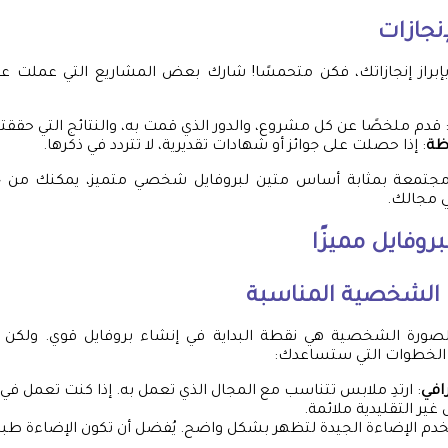
نجازات
 بإبراز إنجازاتك، فكن متحمسًا! شارك بعض المشاريع التي عملت ع
 قدم ملخصًا عن كل مشروع، والدور الذي قمت به، والنتائج التي حققته
ظة
: إذا حصلت على جوائز أو شهادات تقديرية، لا تتردد في ذكرها.
مجتمعة بمثابة أساس متين لبروفايل شخصي متميز، يمكنك من ج
في مجالك.
روفايل مميزًا
ة الشخصية المناسبة
الصورة الشخصية هي نقطة البداية في إنشاء بروفايل قوي. ولكن 
 الخطوات التي ستساعدك:
افي
: ارتدِ ملابس تتناسب مع المجال الذي تعمل به. إذا كنت تعمل في م
غير التقليدية ملائمة.
خدم الإضاءة الجيدة لتظهر بشكل واضح. يُفضل أن تكون الإضاءة طبي