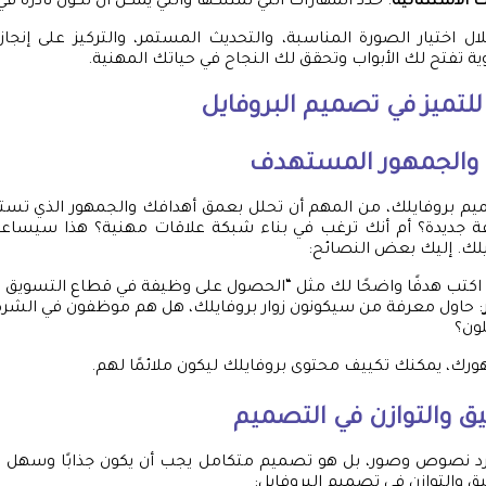
ت الاستثنائية
: حدد المهارات التي تمتلكها والتي يمكن أن تكون نادرة ف
 اختيار الصورة المناسبة، والتحديث المستمر، والتركيز على إنجا
وية تفتح لك الأبواب وتحقق لك النجاح في حياتك المهنية.
للتميز في تصميم البروفايل
 والجمهور المستهدف
ميم بروفايلك، من المهم أن تحلل بعمق أهدافك والجمهور الذي ت
 جديدة؟ أم أنك ترغب في بناء شبكة علاقات مهنية؟ هذا سيساع
يلك. إليك بعض النصائح:
 اكتب هدفًا واضحًا لك مثل “الحصول على وظيفة في قطاع التسويق ا
: حاول معرفة من سيكونون زوار بروفايلك، هل هم موظفون في الشركات
ون؟
رك، يمكنك تكييف محتوى بروفايلك ليكون ملائمًا لهم.
يق والتوازن في التصميم
 نصوص وصور، بل هو تصميم متكامل يجب أن يكون جذابًا وسهل ال
ق والتوازن في تصميم البروفايل: