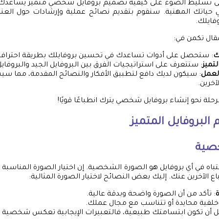
لى تسليط الضوء على كيفية تصميم بروفايل شخصي متميز يساعدك ف
ي حياتك المهنية. سنقوم بتقديم نصائح عملية وإرشادات حول العنا
فايلك.
مقال تكمن في:
ك
: ستحصل على أدوات تساعدك في تحسين بروفايلك بطريقة احترافي
تميز
: ستتعرف على استراتيجيات الفرق بين البروفايل الجيد والبروفايل 
لعمل
: سيكون لديك دافع لتطبيق الأفكار والنصائح المقدمة، مما 
آخرين.
لرحلة نحو إنشاء بروفايل شخصي يترك انطباعًا قويًا!
البروفايل المتميز
صية
تباه في أي بروفايل هو الصورة الشخصية. إن اختيار الصورة المناسبة 
باع الآخرين عنك. إليك بعض النصائح لاختيار الصورة المثالية:
: تأكد من أن الصورة واضحة وبدقة عالية.
 خلفية محايدة أو تتناسب مع مجال عملك.
ل أن تكون ابتسامتك طبيعية، فالتعبيرات الإيجابية تعكس شخصية و