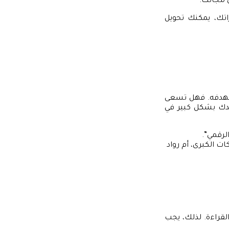
ي مجالك.
زاتك، يمكنك تحويل
ستهدفه. فهل تسعى
دك بشكل كبير في
لرقمي”.
 الكبرى، أم رواد
قراءة. لذلك، يجب