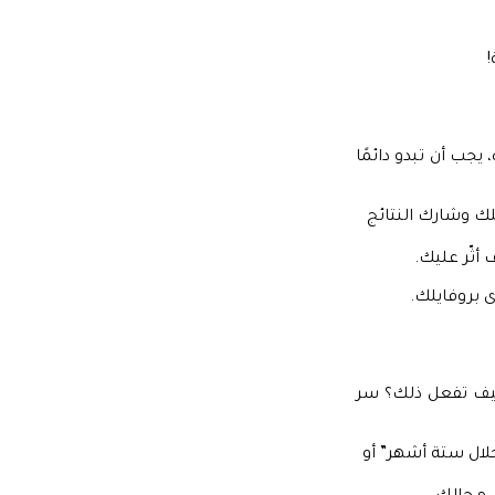
يجب أن تبدو دائمًا
لك وشارك النتائج
أثّر عليك.
 بروفايلك.
كيف تفعل ذلك؟ سر
تك عبر الأرقام، مثل “قمت بزيادة المبيعات بنسبة 30% خلال ستة أشهر” أو