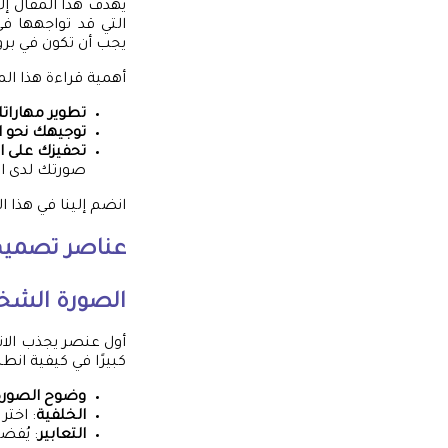
يهدف هذا المقال إ
التي قد تواجهها ف
يجب أن تكون في برو
أهمية قراءة هذا ال
تطوير مهارات
توجيهك نحو ال
تحفيزك على ا
صورتك لدى ال
انضم إلينا في هذا ا
عناصر تصميم 
الصورة الشخ
أول عنصر يجذب الان
كبيرًا في كيفية انط
وضوح الصورة
الخلفية
: اختر
التعابير
: يُفض