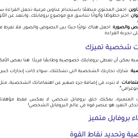
اوين
: اجعل المحتوى منظمًا باستخدام عناوين فرعية تجعل القراءة س
وان
: اختر خطوطًا وألوانًا تتناسق مع موضوع بروفايلك، وابتعد عن الألوا
.
لنص والصورة
: اجعل هناك توازنًا جيدًا بين النصوص والصور، فلا تفرط 
لى تجربة القراءة.
ت شخصية تميزك
ة يمكن أن تعطي بروفايلك خصوصية وطابعًا فريدًا. هنا بعض الأفكا
ة
: شارك تجاربك الشخصية التي تشكلتك، سواء كانت إنجازات كبيرة 
هتمامات
: لا تتردد في إضافة جزء صغير عن اهتماماتك الشخصية، مثل
توغرافي”.
ات المتميزة، يمكنك خلق بروفايل شخصي لا يعكس فقط مؤهلاتك 
كر، التفرد هو عنصر قوة في عالم البروفايل الشخصي!
 بروفايل متميز
ة وتحديد نقاط القوة