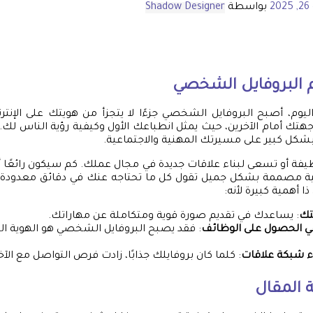
20
بواسطة
Shadow Designer
 البروفايل الشخصي
يوم، أصبح البروفايل الشخصي جزءًا لا يتجزأ من هويتك على الإنترنت.
تك أمام الآخرين، حيث يمثل انطباعك الأول وكيفية رؤية الناس لك.
 بشكل كبير على مسيرتك المهنية والاجتماعية.
يفة أو تسعى لبناء علاقات جديدة في مجال عملك. كم سيكون رائعًا 
تية مصممة بشكل جميل تقول كل ما تحتاجه عنك في دقائق معدودة! ل
 أهمية كبيرة لأنه:
تك
: يساعدك في تقديم صورة قوية ومتكاملة عن مهاراتك.
ي الحصول على الوظائف
: فقد يصبح البروفايل الشخصي هو الهوية ال
ء شبكة علاقات
: كلما كان بروفايلك جذابًا، زادت فرص التواصل مع الآخ
 المقال