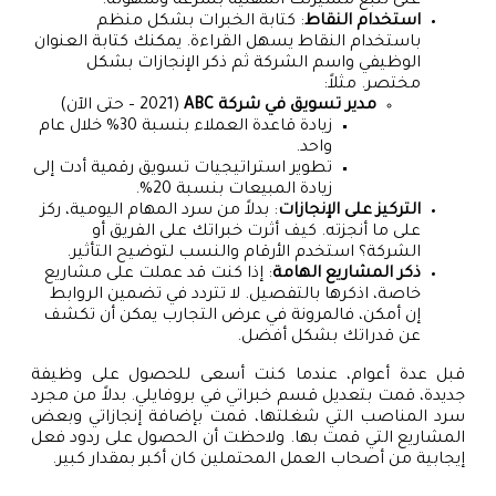
على تتبع مسيرتك المهنية بسرعة وسهولة.
استخدام النقاط
: كتابة الخبرات بشكل منظم
باستخدام النقاط يسهل القراءة. يمكنك كتابة العنوان
الوظيفي واسم الشركة ثم ذكر الإنجازات بشكل
مختصر. مثلاً:
مدير تسويق في شركة ABC
(2021 – حتى الآن)
زيادة قاعدة العملاء بنسبة 30% خلال عام
واحد.
تطوير استراتيجيات تسويق رقمية أدت إلى
زيادة المبيعات بنسبة 20%.
التركيز على الإنجازات
: بدلاً من سرد المهام اليومية، ركز
على ما أنجزته. كيف أثرت خبراتك على الفريق أو
الشركة؟ استخدم الأرقام والنسب لتوضيح التأثير.
ذكر المشاريع الهامة
: إذا كنت قد عملت على مشاريع
خاصة، اذكرها بالتفصيل. لا تتردد في تضمين الروابط
إن أمكن، فالمرونة في عرض التجارب يمكن أن تكشف
عن قدراتك بشكل أفضل.
قبل عدة أعوام، عندما كنت أسعى للحصول على وظيفة
جديدة، قمت بتعديل قسم خبراتي في بروفايلي. بدلاً من مجرد
سرد المناصب التي شغلتها، قمت بإضافة إنجازاتي وبعض
المشاريع التي قمت بها. ولاحظت أن الحصول على ردود فعل
إيجابية من أصحاب العمل المحتملين كان أكبر بمقدار كبير.