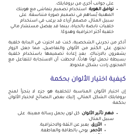
على جوانب أخرى من بروفايلك.
توافق الهوية
: استخدام تصميم يتماشى مع هويتك
المهنية يُساهم في تصميم صورة متناسقة. على
سبيل المثال، مصمم أزياء قد يرغب في استخدام
خلفيات نابضة بالحياة، بينما قد يفضل مستشار مالي
خلفية أكثر احترافية وهدوءًا.
أذكر من تجربتي الشخصية، كنت قد اخترت في البداية خلفية
تحتوي على الكثير من الألوان والتفاصيل، مما جعل الزوار
يشعرون بالارتباك. بعد إعادة تصميمها باستخدام خلفية
بسيطة تحمل لونًا هادئًا، لاحظت أن الاستجابة للتفاعل مع
المحتوى زادت بشكل ملحوظ.
كيفية اختيار الألوان بحكمة
إن اختيار الألوان المناسبة للخلفية هو جزء لا يتجزأ لمنح
بروفايلك الشكل المثالي. إليك بعض النصائح لاختيار الألوان
بحكمة:
فهم تأثير الألوان
: كل لون يحمل رسالة معينة. على
سبيل المثال:
الأزرق
: يعبر عن الثقة والاحترافية.
الأحمر
: يوحي بالطاقة والعاطفة.