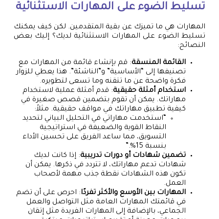
تسليط الضوء على المهارات الاستثنائية
المهارات هي ما تميزك عن بقية المتقدمين. لكن كيف يمكنك
تسليط الضوء على المهارات الاستثنائية لديك؟ إليك بعض
النصائح:
القائمة المنسقة
: قم بإنشاء قائمة من المهارات مع
تصنيفها إلى “الأساسية” و”الناشئة”. هذا يعطي للزوار
فكرة واضحة عن ما تتقنه وما تسعى لتطويره.
استخدام أمثلة حقيقية
: قدم أمثلة عملية لاستخدام
مهاراتك. يمكن أن تقوم بتضمين قصص صغيرة في
كيفية تطبيق مهاراتك في مواقف حقيقية. مثلاً:
“استخدمت مهاراتي في التحليل البياني لتحديد
النقاط القوية والضعيفة في استراتيجية
التسويق، مما ساعد الفريق على تحسين الأداء
بنسبة 15%.”
تضمين شهادات أو دورات تدريبية
: إذا كانت لديك
شهادات تدعم مهاراتك، لا تتردد في ذكرها. يمكن أن
تكون هذه الشهادات نقطة جذب مهمة لأصحاب
العمل.
المهارات بين الأوسع والأكثر تفردًا
: احرص على أن تضم
في قائمتك المهارات العامة مثل التواصل والعمل
الجماعي، بالإضافة إلى المهارات الفريدة مثل إتقان