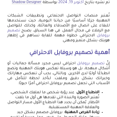
تم نشره بتاريخ
أكتوبر 19, 2024
بواسطة
Shadow Designer
تُعتبر منصات التواصل الاجتماعي وتطبيقات الشبكات
المهنية جزءًا أساسيًا من حياتنا اليومية، حيث نستخدمها
للبقاء على اتصال مع الأصدقاء والعائلة، وكذلك للتواصل
مع الزملاء في مجال العمل. في هذا السياق، يصبح
تصميم
بروفايل
الاحترافي خطوة مهمة للغاية تساهم في إظهار
هويتك بشكل متميز ومهني.
أهمية
تصميم بروفايل
الاحترافي
إنَّ
تصميم بروفايل
احترافي ليس مجرد مسألة جماليات أو
أشكال مبهجة، بل هو وسيلة تعكس هويتك المهنية وتضع
انطباعًا أوليًا لدى الآخرين. وبالتالي، يجب أن تنعكس مهاراتك
وخبراتك بشكل دقيق وملفت. لنأخذ لحظة للتأمل في
الأسباب التي تجعل تصميم بروفايل احترافي أمرًا حيويًا:
الانطباع الأول
: عند رؤية شخص ما لملفك الشخصي،
تُعتبر الصورة والنبذة التي تقدمها هي أول ما يلفت
الأنظار. يُمكن أن يحدد هذا الانطباع الأول مسار التواصل
والعلاقة المهنية المستقبلية.
زيادة الفرص المهنية
: بروفايل مصمم بشكل جيد