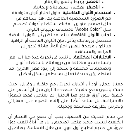
الأخضر
: يرتبط بالنمو والازدهار.
الأصفر
: يعكس السعادة والإيجابية.
استخدام الألوان التكاملية
: حاول اختيار ألوان متوافقة
مع الصورة الشخصية الخاصة بك. هذا يساهم في
خلق تصميم متوازن. يمكنك استخدام أدوات تصميم
مثل “Adobe Color” لاكتشاف تركيبات الألوان.
تجنب الألوان الفاقعة
: بينما قد تظن أن الألوان النابضة
ستجعل بروفايلك يتألق، فإن الألوان الفاتحة أو الزاهية
قد تكون مزعجة للعين. اختر ألوانًا هادئة تدعو إلى
القراءة والمشاهدة.
الاختبارات المختلفة
: لا تتردد في تجربة عدة خيارات. قم
بإنشاء نسخ مختلفة من بروفايلك باستخدام ألوان
وتصميمات مختلفة واستمع إلى ردود فعل الآخرين. قد
تمنحك رؤى جديدة تتعلق بما يظهر بشكل أفضل.
كمثال عملي، أود أن أشارك تجربتي مع خلفية بروفايلي، حيث
قمت بالتجربة مع خلفيات متعددة الألوان قبل أن أستقر على
خلفية بلون أزرق هادئ. هذا الاختيار لم يمنحني فقط شعورًا
بالاحترافية، بل ساعد أيضًا على إلقاء الضوء على مهاراتي
وتجربتي بطريقة متناسقة وجميلة.
في ختام الحديث عن الخلفية، يجب أن تضع في الاعتبار أن
الخلفية ليست مجرد عنصر تصميمي، بل هي أداة تلعب دورًا
حيويًا في تقديم انطباع أول قوي. من خلال اهتمامك بتفاصيل