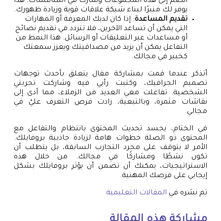
انضم إلى هذه المجموعات وشارك في المناقشات. هذا
يوفر لك منبرًا لبناء شبكة علاقات قوية وزيادة ظهورك.
تقديم المساعدة
: إذا كان لديك المعرفة أو المهارات
التي يمكن أن تساعد الآخرين، فلا تتردد في تقديم نصائح
أو مساعدات عبر التعليقات أو الرسائل. هذا النمط من
التفاعل يمكن أن يزيد من مصداقيتك ويعزز سمعتك
كخبير في مجالك.
أتذكر عندما قمت بمشاركة مقال يتعلق بأحدث توجهات
تصميم الجرافيك، وكتبت رأيي فيه وشاركت تجربتي
الشخصية. تفاعلت معي العديد من الزملاء، مما أدى إلى
نقاشات مثمرة، وبالتبعية، زادت فرص التعرف عليّ في
مجالي.
في الختام، يجسد تحديث المحتوى بانتظام والتفاعل مع
المحتوى ذو الصلة خطوات هامة لزيادة جاذبية بروفايلك.
الأمر لا يتوقف على مجرد التجارب السابقة، بل يتطلب أن
تكون نشطًا ومشاركًا في مجالك. من خلال هذه
الاستراتيجيات، يمكنك أن تضمن أن يؤثر بروفايلك بشكل
إيجابي على فرصك المهنية.
تم نشره في
المقالات التعليمية
مشاركة هذه المقالة