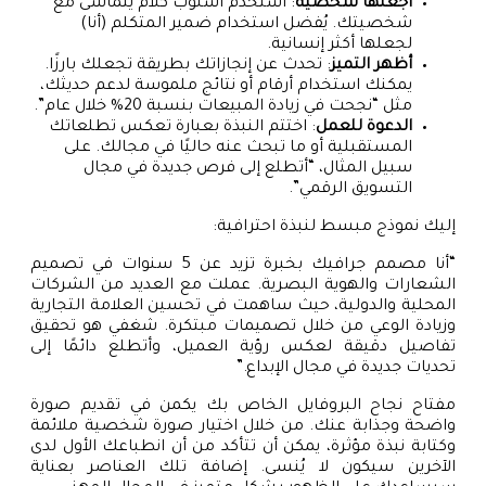
اجعلها شخصية
: استخدم أسلوب كلام يتماشى مع
شخصيتك. يُفضل استخدام ضمير المتكلم (أنا)
لجعلها أكثر إنسانية.
أظهر التميز
: تحدث عن إنجازاتك بطريقة تجعلك بارزًا.
يمكنك استخدام أرقام أو نتائج ملموسة لدعم حديثك،
مثل “نجحت في زيادة المبيعات بنسبة 20% خلال عام”.
الدعوة للعمل
: اختتم النبذة بعبارة تعكس تطلعاتك
المستقبلية أو ما تبحث عنه حاليًا في مجالك. على
سبيل المثال، “أتطلع إلى فرص جديدة في مجال
التسويق الرقمي”.
إليك نموذج مبسط لنبذة احترافية:
“أنا مصمم جرافيك بخبرة تزيد عن 5 سنوات في تصميم
الشعارات والهوية البصرية. عملت مع العديد من الشركات
المحلية والدولية، حيث ساهمت في تحسين العلامة التجارية
وزيادة الوعي من خلال تصميمات مبتكرة. شغفي هو تحقيق
تفاصيل دقيقة لعكس رؤية العميل، وأتطلع دائمًا إلى
تحديات جديدة في مجال الإبداع.”
مفتاح نجاح البروفايل الخاص بك يكمن في تقديم صورة
واضحة وجذابة عنك. من خلال اختيار صورة شخصية ملائمة
وكتابة نبذة مؤثرة، يمكن أن تتأكد من أن انطباعك الأول لدى
الآخرين سيكون لا يُنسى. إضافة تلك العناصر بعناية