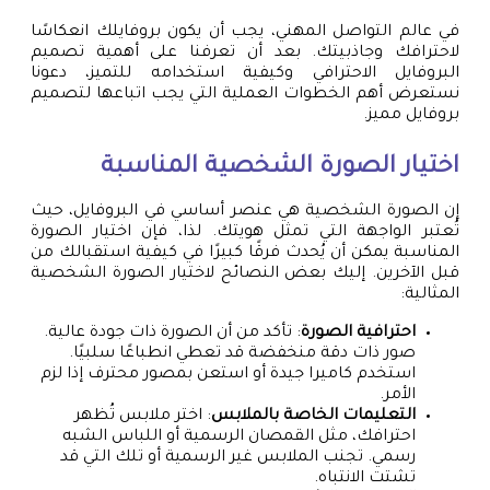
في عالم التواصل المهني، يجب أن يكون بروفايلك انعكاسًا
لاحترافك وجاذبيتك. بعد أن تعرفنا على أهمية تصميم
البروفايل الاحترافي وكيفية استخدامه للتميز، دعونا
نستعرض أهم الخطوات العملية التي يجب اتباعها لتصميم
بروفايل مميز.
اختيار الصورة الشخصية المناسبة
إن الصورة الشخصية هي عنصر أساسي في البروفايل، حيث
تُعتبر الواجهة التي تمثل هويتك. لذا، فإن اختيار الصورة
المناسبة يمكن أن يُحدث فرقًا كبيرًا في كيفية استقبالك من
قبل الآخرين. إليك بعض النصائح لاختيار الصورة الشخصية
المثالية:
احترافية الصورة
: تأكد من أن الصورة ذات جودة عالية.
صور ذات دقة منخفضة قد تعطي انطباعًا سلبيًا.
استخدم كاميرا جيدة أو استعن بمصور محترف إذا لزم
الأمر.
التعليمات الخاصة بالملابس
: اختر ملابس تُظهر
احترافك، مثل القمصان الرسمية أو اللباس الشبه
رسمي. تجنب الملابس غير الرسمية أو تلك التي قد
تشتت الانتباه.