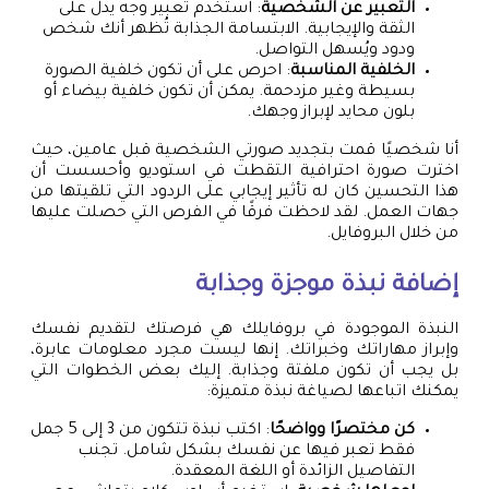
التعبير عن الشخصية
: استخدم تعبير وجه يدل على
الثقة والإيجابية. الابتسامة الجذابة تُظهر أنك شخص
ودود ويُسهل التواصل.
الخلفية المناسبة
: احرص على أن تكون خلفية الصورة
بسيطة وغير مزدحمة. يمكن أن تكون خلفية بيضاء أو
بلون محايد لإبراز وجهك.
أنا شخصيًا قمت بتجديد صورتي الشخصية قبل عامين، حيث
اخترت صورة احترافية التقطت في استوديو وأحسست أن
هذا التحسين كان له تأثير إيجابي على الردود التي تلقيتها من
جهات العمل. لقد لاحظت فرقًا في الفرص التي حصلت عليها
من خلال البروفايل.
إضافة نبذة موجزة وجذابة
النبذة الموجودة في بروفايلك هي فرصتك لتقديم نفسك
وإبراز مهاراتك وخبراتك. إنها ليست مجرد معلومات عابرة،
بل يجب أن تكون ملفتة وجذابة. إليك بعض الخطوات التي
يمكنك اتباعها لصياغة نبذة متميزة:
كن مختصرًا وواضحًا
: اكتب نبذة تتكون من 3 إلى 5 جمل
فقط تعبر فيها عن نفسك بشكل شامل. تجنب
التفاصيل الزائدة أو اللغة المعقدة.