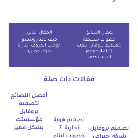
المقال السابق:
المقال التالي:
خطوات بسيطة
كيف تختار وتنسق
لتصميم بروفايل يلفت
لوحات الحروف البارزة
انتباه الجمهور
بذوق عصري
المستهدف
مقالات ذات صلة
أفضل النصائح
لتصميم
بروفايل
مؤسستك
تصميم هوية
بشكل مميز
تجارية: 7
تصميم بروفايل
خطوات لبناء
شركة احترافي