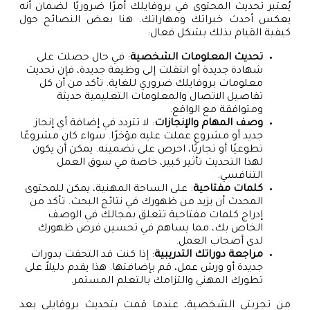
يُعتبر تحديث المحتوى في بروفايلك أمرًا ضروريًا لضمان أنه
يعكس أحدث خبراتك ومهاراتك. هنا بعض النصائح حول
كيفية القيام بذلك بشكل فعال:
تحديث المعلومات الشخصية
: في حال حصلت على
شهادة جديدة أو انتقلت إلى وظيفة جديدة، فإن تحديث
معلومات بروفايلك ضروري للغاية. تأكد من أن كل
تفاصيل الاتصال والمعلومات التعليمية حديثة
ومتوافقة مع الواقع.
وصف المهام والإنجازات
: لا تتردد في إضافة أي إنجاز
جديد أو مشروع عملت عليه مؤخرًا. سواء كان مشروعًا
تطوعيًا أو تجاريًا، احرص على تضمينه. يمكن أن يكون
لهذا التحديث تأثير كبير، خاصة في سوق العمل
التنافسي.
كلمات مفتاحية
: على الساحة المهنية، يمكن للمحتوى
المحدث أن يزيد من ظهورك في نتائج البحث. تأكد من
إدراج كلمات مفتاحية تتعلق بمجالك في الوصف
الخاص بك، مما يساهم في تحسين فرص ظهورك
لدى أصحاب العمل.
مراجعة دوراتك التدريبية
: إذا كنت قد التحقت بدورات
جديدة أو ورش عمل، قم بإضافتها. هذا يقدم دليلاً على
تطورك المهني والتزامك بالتعلم المستمر.
من تجربتي الشخصية، عندما قمت بتحديث بروفايلي بعد