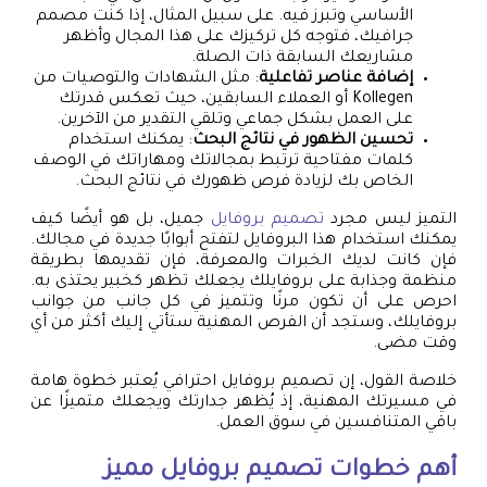
الأساسي وتبرز فيه. على سبيل المثال، إذا كنت مصمم
جرافيك، فتوجه كل تركيزك على هذا المجال وأظهر
مشاريعك السابقة ذات الصلة.
إضافة عناصر تفاعلية
: مثل الشهادات والتوصيات من
Kollegen أو العملاء السابقين، حيث تعكس قدرتك
على العمل بشكل جماعي وتلقي التقدير من الآخرين.
تحسين الظهور في نتائج البحث
: يمكنك استخدام
كلمات مفتاحية ترتبط بمجالاتك ومهاراتك في الوصف
الخاص بك لزيادة فرص ظهورك في نتائج البحث.
التميز ليس مجرد
تصميم بروفايل
جميل، بل هو أيضًا كيف
يمكنك استخدام هذا البروفايل لتفتح أبوابًا جديدة في مجالك.
فإن كانت لديك الخبرات والمعرفة، فإن تقديمها بطريقة
منظمة وجذابة على بروفايلك يجعلك تظهر كخبير يحتذى به.
احرص على أن تكون مرنًا وتتميز في كل جانب من جوانب
بروفايلك، وستجد أن الفرص المهنية ستأتي إليك أكثر من أي
وقت مضى.
خلاصة القول، إن تصميم بروفايل احترافي يُعتبر خطوة هامة
في مسيرتك المهنية، إذ يُظهر جدارتك ويجعلك متميزًا عن
باقي المتنافسين في سوق العمل.
أهم خطوات
تصميم بروفايل
مميز