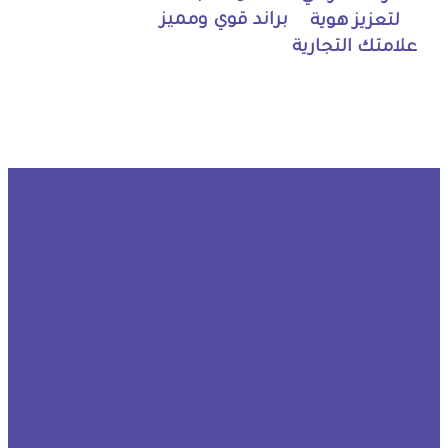
براند قوي ومميز
لتعزيز هوية
علامتك التجارية