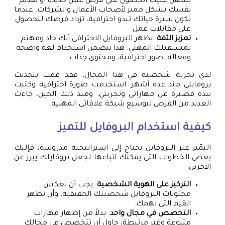
يسهل عليك الحصول على فرص عمل جديدة أو تقديم
نفسك بشكل مميز لأصحاب الأعمال والشركات. عندما
تكون سيرة حياتك تبدو احترافية، تزداد فرصك للحصول
على مقابلات عمل.
تعزيز الثقة
: يظهر البروفايل الاحترافي أنك جاد ومهتم
بمستقبلك المهني. هذا يتضمن استخدام لغة واضحة
وفعالة، صور احترافية، ومحتوى جذاب.
لدي تجربة شخصية في هذا المجال، فقد قمت بتحديث
بروفايلي منذ عدة أشهر. استخدمت صورة احترافية وكتبت
نبذة قصيرة عن مهاراتي وتجربتي. ومنذ ذلك الحين، جاءت
العديد من الفرص لتوسيع شبكة علاقاتي المهنية.
كيفية استخدام البروفايل للتميز
التمّيز عبر البروفايل يحتاج إلى استراتيجية مدروسة، فإليك
بعض الخطوات التي يمكنك اتباعها لجعل بروفايلك يبرز عن
الآخرين:
التركيز على الهوية الشخصية
: يجب أن تعكس
محتويات البروفايل شخصيتك الحقيقية، وأن تظهر
القيم التي تهمك.
التخصص في مجال واحد
: بدلاً من إظهار مهارات
متنوعة وغير مرتبطة، حاول أن تتخصص في مجالك