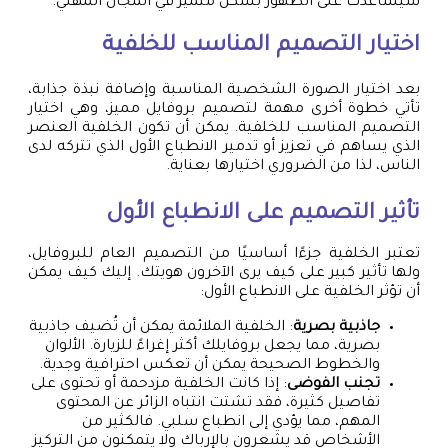
سيساعدك على الظهور بشكل متميز في المجال المهني.
اختيار التصميم المناسب للخلفية
بعد اختيار الصورة الشخصية المناسبة وإضافة نبذة جذابة،
تأتي خطوة أخرى مهمة لتصميم بروفايل مميز، وهي اختيار
التصميم المناسب للخلفية. يمكن أن تكون الخلفية العنصر
الذي يساهم في تعزيز أو تدمير الانطباع الأول الذي تتركه لدى
الناس، لذا من الضروري اختيارها بعناية.
تأثير التصميم على الانطباع الأول
تعتبر الخلفية جزءًا أساسيًا من التصميم العام للبروفايل،
ولها تأثير كبير على كيف يرى الآخرون هويتك. إليك كيف يمكن
أن تؤثر الخلفية على الانطباع الأول:
جاذبية بصرية
: الخلفية الملائمة يمكن أن تُضيف جاذبية
بصرية، مما يجعل بروفايلك أكثر إغراءً للزيارة. الألوان
والخطوط الصحيحة يمكن أن تعكس احترافية وجدية.
تجنب الفوضى
: إذا كانت الخلفية مزدحمة أو تحتوى على
تفاصيل كثيرة، فقد تشتت انتباه الزائر عن المحتوى
المهم، مما يؤدي إلى انطباع سلبي. فالكثير من
الأشخاص قد يشعرون بالإرباك ولا يتمكنون من التركيز