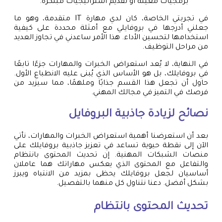
برمجيات معينة أو تقديم استراتيجيات مبتكرة.
في تجربتي الخاصة، كان لدي مهارة IT متقدمة، وهو ما
جعلني أدرجها في بروفايلي مع أمثلة محددة على كيفية
استخدامها لتحسين الأداء. هذا الأمر ساعدني في تجاوز العديد
من مراحل التوظيف.
في النهاية، لا يُعد استعراض الخبرات والمهارات جزءًا تابعًا
في بروفايلك، بل هو الأساس الذي يُبنى عليه الانطباع الأول.
حاول أن تجعل هذا القسم جذابًا وملهمًا، مما سيزيد من
فرصك في التميز في مجالك المهني.
نصائح لزيادة جاذبية البروفايل
بعد أن استعرضنا أهمية استعراض الخبرات والمهارات، نأتي
الآن إلى نقطة حيوية تساعد في تعزيز جاذبية بروفايلك على
منصات الشبكات المهنية. إن تحديث المحتوى بانتظام
والتفاعل مع المحتوى الذي يعكس مهاراتك هما عاملان
أساسيان لجعل بروفايلك يحظى بمزيد من الانتباه ويبرز
بشكل أفضل. دعنا نتناول كل منهما بالتفصيل.
تحديث المحتوى بانتظام