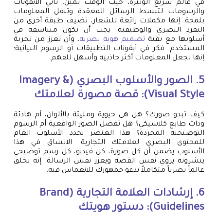
في عالم سريع الوتيرة، حيث الوقت ثمين، تأتي الأيقونات
والرسومات لتبسط الرسائل المعقدة وتنقل المعلومات
بلمحة. إنها مكملات رائعة للشعار، تضيف طبقة أخرى من
التفرد البصري والوظيفية. يجب أن تكون متناسقة في
أسلوبها مع بقية
تصميم هوية بصرية
، وأن تعزز من تجربة
المستخدم. فكر في أيقونات التطبيقات أو الرسوم البيانية؛
إنها تجعل المعلومات أكثر جاذبية وأسهل للفهم.
5. الصور والأسلوب البصري (Imagery &
Visual Style): قصة مصورة لعلامتك
كيف تبدو صورك؟ هل هي حيوية ومليئة بالألوان، أم هادئة
وذات طابع كلاسيكي؟ هل تفضل الصور الواقعية أم الرسوم
التوضيحية المجردة؟ هذا العنصر يحدد الأسلوب العام
للمحتوى البصري لعلامتك التجارية. الاتساق في هذا
الأسلوب يضمن أن كل صورة، كل فيديو، كل رسم توضيحي
ينشرونه يروي نفس القصة ويعزز نفس الرسالة. إنه يخلق
عالماً بصرياً متكاملاً يدعو جمهورك للانغماس فيه.
6. إرشادات العلامة التجارية (Brand
Guidelines): دستور هويتك