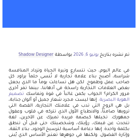
تم نشره بتاريخ
يونيو 6, 2026
بواسطة
Shadow Designer
في عالم اليوم، حيث تتسارع وتيرة الحياة وتزداد المنافسة
شراسة، أصبح بناء علامة تجارية لا تُنسى حلماً يراود كل
صاحب عمل وطموح. لكن هل تساءلت يوماً ما الذي يجعل
بعض العلامات التجارية راسخة في أذهاننا، بينما تمر أخرى
مرور الكرام؟ الجواب يكمن غالباً في قوة وتماسك
تصميم
الهوية البصرية
. إنها ليست مجرد شعار جميل أو ألوان جذابة،
بل هي الروح التي تدب في علامتك التجارية، القصة التي
ترويها صامتاً، والانطباع الأول الذي تتركه في قلوب وعقول
جمهورك. تخيلها كبصمة فريدة تميزك عن الآخرين، لغة
تتحدث عن قيمك، رؤيتك، وشخصيتك حتى قبل أن تنطق
بكلمة واحدة. إنها دعامة أساسية لترسيخ الوجود، بناء الثقة،
وإثارة الفضول. ولكنها في جوهرها تعتبر الأساس الذي يُبنى