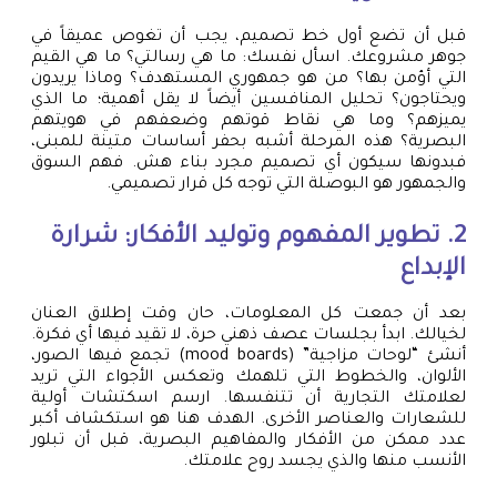
قبل أن تضع أول خط تصميم، يجب أن تغوص عميقاً في
جوهر مشروعك. اسأل نفسك: ما هي رسالتي؟ ما هي القيم
التي أؤمن بها؟ من هو جمهوري المستهدف؟ وماذا يريدون
ويحتاجون؟ تحليل المنافسين أيضاً لا يقل أهمية؛ ما الذي
يميزهم؟ وما هي نقاط قوتهم وضعفهم في هويتهم
البصرية؟ هذه المرحلة أشبه بحفر أساسات متينة للمبنى،
فبدونها سيكون أي تصميم مجرد بناء هش. فهم السوق
والجمهور هو البوصلة التي توجه كل قرار تصميمي.
2. تطوير المفهوم وتوليد الأفكار: شرارة
الإبداع
بعد أن جمعت كل المعلومات، حان وقت إطلاق العنان
لخيالك. ابدأ بجلسات عصف ذهني حرة، لا تقيد فيها أي فكرة.
أنشئ “لوحات مزاجية” (mood boards) تجمع فيها الصور،
الألوان، والخطوط التي تلهمك وتعكس الأجواء التي تريد
لعلامتك التجارية أن تتنفسها. ارسم اسكتشات أولية
للشعارات والعناصر الأخرى. الهدف هنا هو استكشاف أكبر
عدد ممكن من الأفكار والمفاهيم البصرية، قبل أن تبلور
الأنسب منها والذي يجسد روح علامتك.