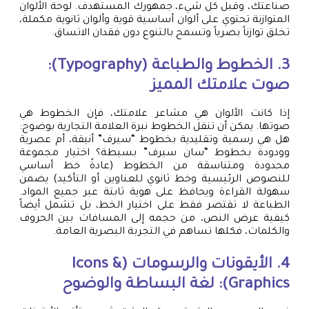
صناعتك، وقبل كل شيء، جمهورك المستهدف. لوحة الألوان
المتوازنة تحتوي على ألوان أساسية قوية وألوان ثانوية مكملة،
تخلق توازناً بصرياً وتسمح بالتنوع دون فقدان الاتساق.
3. الخطوط والطباعة (Typography):
صوت علامتك المميز
إذا كانت الألوان هي مشاعر علامتك، فإن الخطوط هي
صوتها. يمكن أن تنقل الخطوط نبرة العلامة التجارية بوضوح:
هل هي رسمية وتقليدية بخطوط “سيرف” أنيقة، أم عصرية
وودودة بخطوط “سان سيرف” بسيطة؟ اختيار مجموعة
محدودة ومتناسقة من الخطوط (عادةً خط أساسي
للنصوص الرئيسية وخط ثانوي للعناوين أو التأكيد) يضمن
سهولة القراءة ويحافظ على هوية ثابتة عبر جميع المواد.
الطباعة لا تقتصر فقط على اختيار الخط، بل تشمل أيضاً
كيفية عرض النص، من حجمه إلى المسافات بين الحروف
والكلمات، فكلها تساهم في التجربة البصرية العامة.
4. الأيقونات والرسومات (Icons &
Graphics): لغة البساطة والوضوح