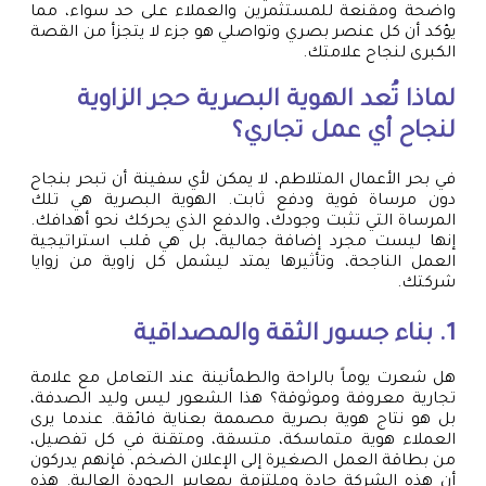
واضحة ومقنعة للمستثمرين والعملاء على حد سواء، مما
يؤكد أن كل عنصر بصري وتواصلي هو جزء لا يتجزأ من القصة
الكبرى لنجاح علامتك.
لماذا تُعد الهوية البصرية حجر الزاوية
لنجاح أي عمل تجاري؟
في بحر الأعمال المتلاطم، لا يمكن لأي سفينة أن تبحر بنجاح
دون مرساة قوية ودفع ثابت. الهوية البصرية هي تلك
المرساة التي تثبت وجودك، والدفع الذي يحركك نحو أهدافك.
إنها ليست مجرد إضافة جمالية، بل هي قلب استراتيجية
العمل الناجحة، وتأثيرها يمتد ليشمل كل زاوية من زوايا
شركتك.
1. بناء جسور الثقة والمصداقية
هل شعرت يوماً بالراحة والطمأنينة عند التعامل مع علامة
تجارية معروفة وموثوقة؟ هذا الشعور ليس وليد الصدفة،
بل هو نتاج هوية بصرية مصممة بعناية فائقة. عندما يرى
العملاء هوية متماسكة، متسقة، ومتقنة في كل تفصيل،
من بطاقة العمل الصغيرة إلى الإعلان الضخم، فإنهم يدركون
أن هذه الشركة جادة وملتزمة بمعايير الجودة العالية. هذه