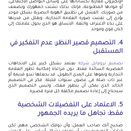
الإلكتروني مقارنة بحساباتها على وسائل التواصل الاجتماعي،
أو موادها المطبوعة، فإنك بذلك تشتت جمهورك وتضعف
من صورتك. الفشل في تطبيق الهوية البصرية بشكل موحد
يؤدي إلى تفتيت صورة العلامة التجارية، ويقلل من قدرتها
على بناء الاعتراف والثقة. الاتساق هو الذي يحول علامتك إلى
كيان قوي وموحد.
4. التصميم قصير النظر: عدم التفكير في
المستقبل
تصميم بروفايل شركة
يعتمد بشكل كبير على الاتجاهات
العصرية السائدة فقط، دون مراعاة إمكانية تطور العلامة
التجارية ونموها على المدى الطويل، قد يجعلها تبدو قديمة أو
غير ذات صلة في غضون سنوات قليلة. فكر في التصميم
الخالد الذي يمكن أن يتطور معك، وليس التصميم الذي
سيحتاج إلى إعادة تصميم مكلفة كل فترة قصيرة.
5. الاعتماد على التفضيلات الشخصية
فقط: تجاهل ما يريده الجمهور
صحيح أنك صاحب العمل، وأن ذوقك الشخصي مهم، لكن