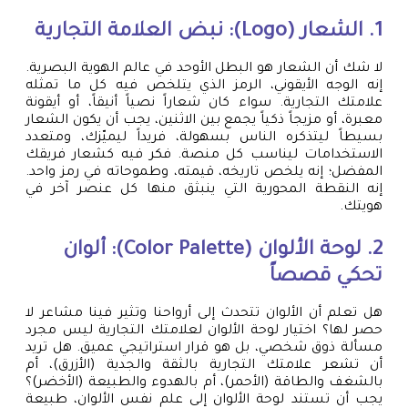
1. الشعار (Logo): نبض العلامة التجارية
لا شك أن الشعار هو البطل الأوحد في عالم الهوية البصرية.
إنه الوجه الأيقوني، الرمز الذي يتلخص فيه كل ما تمثله
علامتك التجارية. سواء كان شعاراً نصياً أنيقاً، أو أيقونة
معبرة، أو مزيجاً ذكياً يجمع بين الاثنين، يجب أن يكون الشعار
بسيطاً ليتذكره الناس بسهولة، فريداً ليميّزك، ومتعدد
الاستخدامات ليناسب كل منصة. فكر فيه كشعار فريقك
المفضل؛ إنه يلخص تاريخه، قيمته، وطموحاته في رمز واحد.
إنه النقطة المحورية التي ينبثق منها كل عنصر آخر في
هويتك.
2. لوحة الألوان (Color Palette): ألوان
تحكي قصصاً
هل تعلم أن الألوان تتحدث إلى أرواحنا وتثير فينا مشاعر لا
حصر لها؟ اختيار لوحة الألوان لعلامتك التجارية ليس مجرد
مسألة ذوق شخصي، بل هو قرار استراتيجي عميق. هل تريد
أن تشعر علامتك التجارية بالثقة والجدية (الأزرق)، أم
بالشغف والطاقة (الأحمر)، أم بالهدوء والطبيعة (الأخضر)؟
يجب أن تستند لوحة الألوان إلى علم نفس الألوان، طبيعة