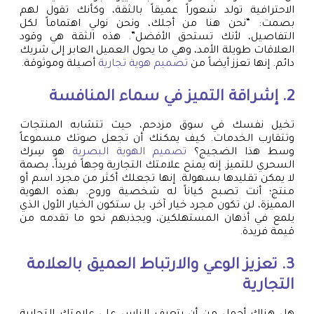
الاحترافية تولد شعوراً عميقاً بالثقة، وكأنك تقول لهم
بصمت: “نحن هنا من أجلك، ونحن نولي اهتماماً لكل
التفاصيل، لأنك تستحق الأفضل”. هذه الثقة هي وقود
العلاقات طويلة الأمد، وهي ما يحول العميل العابر إلى شريك
دائم. إنها تعزز أيضاً من
تصميم هوية تجارية
أصيلة وموثوقة.
2. إشراقة التميز في سماء المنافسة
تخيل نفسك في سوق مزدحم، حيث تتشابه المنتجات
وتتقارب الخدمات. كيف يمكنك أن تجعل صوتك مسموعاً
وسط هذا الضجيج؟
تصميم الهوية البصرية
هو سِرك
السحري للتميز. إنه يمنح علامتك التجارية وجهاً فريداً، بصمة
لا يمكن تقليدها بسهولة. إنها تجعلك أكثر من مجرد اسم أو
منتج؛ أنت تصبح كياناً له شخصية وروح. بهذه الهوية
المميزة، لن تكون مجرد خيار آخر، بل ستكون الخيار الأول الذي
يلمع في أذهان المستهلكين، ويجذبهم نحو ما تقدمه من
قيمة فريدة.
3. تعزيز الوعي والارتباط العميق بالعلامة
التجارية