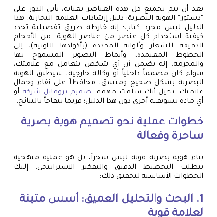
بعد أن يتم تجميع كل هذه العناصر بعناية، يأتي الدور على
“دستور” الهوية البصرية: دليل إرشادات العلامة التجارية. هذا
الدليل ليس مجرد كتاب؛ إنه خارطة طريق تفصيلية تحدد
كيفية استخدام كل عنصر من عناصر الهوية. من الأحجام
الدقيقة للشعار وألوانه المحددة (بأكوادها اللونية)، إلى
الخطوط المعتمدة، وأنماط التصوير المسموح بها
والمحرمة. إنه يضمن أن أي شخص يتعامل مع علامتك،
سواء كان مصمماً داخلياً أو وكالة خارجية، سيطبق الهوية
البصرية بشكل صحيح ومتسق، محافظاً على نقاء وجمال
علامتك. تخيل أنك سلمت مهمة
تصميم بروفايل شركة
أو
أي مادة تسويقية أخرى دون هذا الدليل؛ فربما تتفاجأ بالنتائج.
خطوات عملية نحو تصميم هوية بصرية
ساحرة وفعالة
بناء هوية بصرية قوية ليس سحراً، بل هو عملية منهجية
تتطلب التخطيط الدقيق والتفكير الاستراتيجي. إليك
الخطوات الأساسية لتحقيق ذلك:
1. البحث والتحليل العميق: أسس متينة
لعلامة قوية