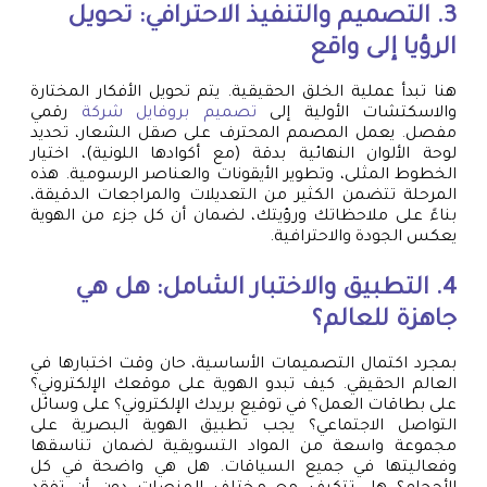
3. التصميم والتنفيذ الاحترافي: تحويل
الرؤيا إلى واقع
هنا تبدأ عملية الخلق الحقيقية. يتم تحويل الأفكار المختارة
والاسكتشات الأولية إلى
تصميم بروفايل شركة
رقمي
مفصل. يعمل المصمم المحترف على صقل الشعار، تحديد
لوحة الألوان النهائية بدقة (مع أكوادها اللونية)، اختيار
الخطوط المثلى، وتطوير الأيقونات والعناصر الرسومية. هذه
المرحلة تتضمن الكثير من التعديلات والمراجعات الدقيقة،
بناءً على ملاحظاتك ورؤيتك، لضمان أن كل جزء من الهوية
يعكس الجودة والاحترافية.
4. التطبيق والاختبار الشامل: هل هي
جاهزة للعالم؟
بمجرد اكتمال التصميمات الأساسية، حان وقت اختبارها في
العالم الحقيقي. كيف تبدو الهوية على موقعك الإلكتروني؟
على بطاقات العمل؟ في توقيع بريدك الإلكتروني؟ على وسائل
التواصل الاجتماعي؟ يجب تطبيق الهوية البصرية على
مجموعة واسعة من المواد التسويقية لضمان تناسقها
وفعاليتها في جميع السياقات. هل هي واضحة في كل