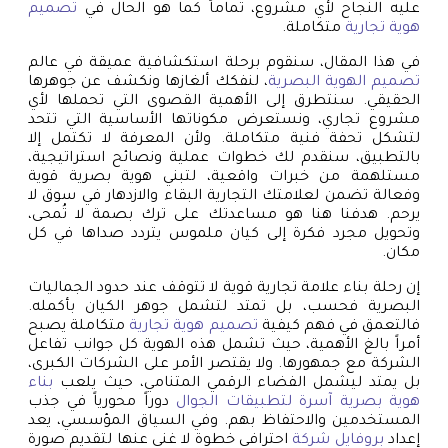
عليه النجاح لأي مشروع، تماماً كما هو الحال في
تصميم
هوية تجارية
متكاملة.
في هذا المقال، سنقوم برحلة استكشافية عميقة في عالم
تصميم الهوية البصرية
، لنفكك ألغازها ونكشف عن جوهرها
الحقيقي. سنتطرق إلى الأهمية القصوى التي تحملها لأي
مشروع تجاري، ونستعرض مكوناتها الأساسية التي تتحد
لتشكل تحفة فنية متكاملة. ولأن المعرفة لا تكتمل إلا
بالتطبيق، سنقدم لك خطوات عملية ونصائح استراتيجية،
مستلهمة من خبرات واقعية، لتبني هوية بصرية قوية
وفعالة تضمن لعلامتك التجارية البقاء والازدهار في سوق لا
يرحم. هدفنا هنا هو مساعدتك على ترك بصمة لا تُمحى،
وتحويل مجرد فكرة إلى كيان ملموس يتردد صداها في كل
مكان.
إن رحلة بناء علامة تجارية قوية لا تتوقف عند حدود الجماليات
البصرية فحسب، بل تمتد لتشمل جوهر الكيان بأكمله.
فالتعمق في فهم كيفية
تصميم هوية تجارية
متكاملة يصبح
أمراً بالغ الأهمية، حيث تشمل هذه الهوية كل جوانب تفاعل
الشركة مع جمهورها. ولا يقتصر الأمر على الشركات الكبرى،
بل يمتد ليشمل الفضاء الرقمي المتنامي، حيث يلعب
بناء
هوية بصرية آسرة لتطبيقات الجوال
دوراً محورياً في جذب
المستخدمين والاحتفاظ بهم. وفي السياق المؤسسي، يعد
إعداد
بروفايل شركة
احترافي خطوة لا غنى عنها لتقديم صورة