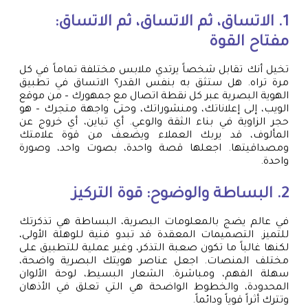
1. الاتساق، ثم الاتساق، ثم الاتساق:
مفتاح القوة
تخيل أنك تقابل شخصاً يرتدي ملابس مختلفة تماماً في كل
مرة تراه. هل ستثق به بنفس القدر؟ الاتساق في تطبيق
الهوية البصرية عبر كل نقطة اتصال مع جمهورك – من موقع
الويب، إلى إعلاناتك، ومنشوراتك، وحتى واجهة متجرك – هو
حجر الزاوية في بناء الثقة والوعي. أي تباين، أي خروج عن
المألوف، قد يربك العملاء ويضعف من قوة علامتك
ومصداقيتها. اجعلها قصة واحدة، بصوت واحد، وصورة
واحدة.
2. البساطة والوضوح: قوة التركيز
في عالم يضج بالمعلومات البصرية، البساطة هي تذكرتك
للتميز. التصميمات المعقدة قد تبدو فنية للوهلة الأولى،
لكنها غالباً ما تكون صعبة التذكر، وغير عملية للتطبيق على
مختلف المنصات. اجعل عناصر هويتك البصرية واضحة،
سهلة الفهم، ومباشرة. الشعار البسيط، لوحة الألوان
المحدودة، والخطوط الواضحة هي التي تعلق في الأذهان
وتترك أثراً قوياً ودائماً.