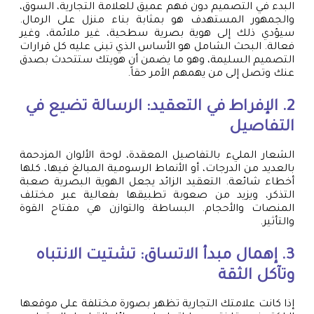
البدء في التصميم دون فهم عميق للعلامة التجارية، السوق،
والجمهور المستهدف هو بمثابة بناء منزل على الرمال.
سيؤدي ذلك إلى هوية بصرية سطحية، غير ملائمة، وغير
فعالة. البحث الشامل هو الأساس الذي تبنى عليه كل قرارات
التصميم السليمة، وهو ما يضمن أن هويتك ستتحدث بصدق
عنك وتصل إلى من يهمهم الأمر حقاً.
2. الإفراط في التعقيد: الرسالة تضيع في
التفاصيل
الشعار المليء بالتفاصيل المعقدة، لوحة الألوان المزدحمة
بالعديد من الدرجات، أو الأنماط الرسومية المبالغ فيها، كلها
أخطاء شائعة. التعقيد الزائد يجعل الهوية البصرية صعبة
التذكر، ويزيد من صعوبة تطبيقها بفعالية عبر مختلف
المنصات والأحجام. البساطة والتوازن هي مفتاح القوة
والتأثير.
3. إهمال مبدأ الاتساق: تشتيت الانتباه
وتآكل الثقة
إذا كانت علامتك التجارية تظهر بصورة مختلفة على موقعها