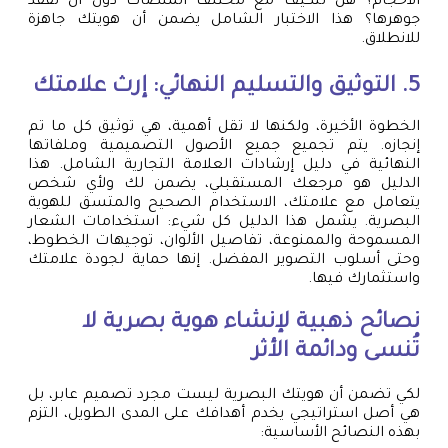
الأحجام؟ هل تتكيف مع مختلف المنصات دون أن تفقد
جوهرها؟ هذا الاختبار الشامل يضمن أن هويتك جاهزة
للانطلاق.
5. التوثيق والتسليم النهائي: إرث علامتك
الخطوة الأخيرة، ولكنها لا تقل أهمية، هي توثيق كل ما تم
إنجازه. يتم تجميع جميع الأصول التصميمية وملفاتها
النهائية في دليل إرشادات العلامة التجارية الشامل. هذا
الدليل هو مرجعك المستقبلي، يضمن لك ولأي شخص
يتعامل مع علامتك، الاستخدام الصحيح والمتسق للهوية
البصرية. يشمل هذا الدليل كل شيء: استخدامات الشعار
المسموحة والممنوعة، تفاصيل الألوان، توجيهات الخطوط،
وحتى أسلوب التصوير المفضل. إنها حماية لجودة علامتك
واستثمارك فيها.
نصائح ذهبية لإنشاء هوية بصرية لا
تُنسى ودائمة الأثر
لكي تضمن أن هويتك البصرية ليست مجرد تصميم عابر، بل
هي أصل استراتيجي يخدم أهدافك على المدى الطويل، التزم
بهذه النصائح الأساسية: