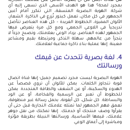
هل هناك أجمل من أن يتعرف الناس على علامتك التجارية
بمجرد لمحة؟ هذا هو الهدف الأسمى الذي تسعى إليه أي
شركة. الهوية البصرية المتسقة، التي تتكرر أمام أعين
الجمهور في كل مكان، تعمل كبذور تُزرع في الذاكرة. الشعار،
الألوان المميزة، الخطوط الفريدة – كل هذه العناصر تتأصل
تدريجياً في اللاوعي الجمعي. ومع كل مرة يتعرض فيها
الجمهور لهذه العناصر، يزداد الوعي بعلامتك، وتصبح جزءاً لا
يتجزأ من عالمهم، سهلة التذكر، ومرتبطة بقيم ومشاعر
معينة. إنها عملية بناء ذاكرة جماعية لعلامتك.
4. لغة بصرية تتحدث عن قيمك
ورسالتك
الهوية البصرية ليست مجرد تصميم جميل؛ إنها قناة اتصال
قوية تتجاوز الكلمات. يمكن للألوان أن تروي قصصاً عن
الهدوء والسكينة، أو عن الشغف والطاقة المتجددة. يمكن
للخطوط أن تعبر عن الرسمية والفخامة، أو عن الود
والبساطة. كل شكل، كل أيقونة، يحمل رسالة غير منطوقة،
تعمق فهم الجمهور لما تمثله علامتك التجارية قبل حتى أن
يقرأوا وصف منتجك أو خدمتك. إنها تمكنك من نقل جوهر
علامتك، قيمها الأساسية، ورسالتها النبيلة بطريقة مؤثرة
ومباشرة إلى أعماق الوعي.