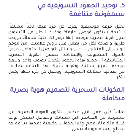
5. توحيد الجهود التسويقية في
سيمفونية متناغمة
تخيل فرقة موسيقية يعزف كل فرد فيها لحناً مختلفاً.
النتيجة ستكون فوضى عارمة! وكذلك الحال في التسويق
بدون هوية بصرية موحدة. إنها توفر لك دليلاً شاملاً، خريطة
طريق واضحة لكل من يعمل على ترويج علامتك. من موقع
الويب، إلى المنشورات على وسائل التواصل الاجتماعي، مروراً
بالمواد المطبوعة والإعلانات، تضمن الهوية البصرية
المتناسقة أن جميع هذه الجهود تتحدث بصوت واحد، وبلغة
موحدة، لتعزيز رسالتك وتقوية تأثيرك. هذا التناغم يضاعف
من فعالية حملاتك التسويقية، ويجعل كل جزء منها يكمل
الآخر.
المكونات السحرية لتصميم هوية بصرية
متكاملة
تماماً كأي عمل فني عظيم، تتكون الهوية البصرية من
مجموعة من العناصر التي تتشابك وتتفاعل لتشكل لوحة
فنية متكاملة. فهم هذه المكونات وكيفية دمجها ببراعة هو
مفتاح لإنشاء هوية لا تُنسى.