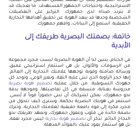
قرارات التصميم يجب أن تعتمد بشكل أساسي على البحث،
الاستراتيجية، واحتياجات الجمهور المستهدف. ما يعجبك قد
لا يتردد صداه لدى جمهورك. التركيز على التفضيلات
الشخصية وحدها قد يبعد الهوية عن تحقيق أهدافها التجارية
الحقيقية. استمع إلى البيانات، وافهم جمهورك.
خاتمة: بصمتك البصرية طريقك إلى
الأبدية
في الختام، يتبين لنا أن الهوية البصرية ليست مجرد مجموعة
من الرسومات والألوان، بل هي استثمار استراتيجي عميق،
ورسالة صامتة وقوية توجهها علامتك التجارية إلى العالم.
إنها حجر الزاوية الذي تبنى عليه الثقة، وتعزز الوعي، وتوحد كل
جهودك التسويقية. من خلال عملية
تصميم هوية بصرية
مدروسة بعناية، متسقة في كل تفاصيلها، وموجهة بدقة
نحو جمهورك، يمكن لشركتك أن تبني حضوراً قوياً لا يُنسى.
استثمر في هويتك البصرية بحكمة، وسترى كيف تتحول من
مجرد فكرة إلى قوة دافعة حقيقية لعلامتك التجارية، وتترك
بصمة خالدة في قلوب وعقول جمهورك، وتمهد طريقك نحو
النجاح الدائم. تذكر أن
تصميم هوية تجارية
ليس مجرد نفقة،
بل هو استثمار يعود عليك بالعوائد المذهلة.