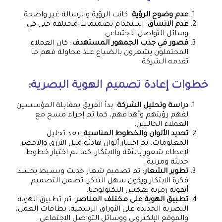
عدم وضوح الرؤية
: كانت الرؤية والرسالة غير واضحة.
عدم الاتساق
: استخدام تصميمات مختلفة حتى في
وسائل التواصل الاجتماعي.
قصور في جذب الجمهور المستهدف
: كان العملاء
المحتملون يشعرون بالضياع عند محاولة فهم ما
تقدمه الشركة.
خطوات إعادة تصميم الهوية البصرية:
دراسة وتحليل الشركة
: بدأ الفريق بمقابلة المؤسسين
لفهم رؤيتهم وأهدافهم، كما تم إجراء مسح مع
العملاء الحاليين.
تحديد الألوان والخطوط المناسبة
: بعد تحليل
المعلومات، تم اختيار ألوان هادئة مثل الأزرق والأخضر
لإعطاء شعور بالثقة والابتكار. كما تم اختيار خطوط
حديثة ومرتبة.
تطوير الشعار
: تم تصميم شعار حديث وبسيط يجسد
فكرة الابتكار ويكون سهل التذكر. تضمن التصميم
أيقونة رمزية تعكس التكنولوجيا.
تطبيق الهوية على مختلف العناصر
: تم تطبيق الهوية
البصرية الجديدة على الأوراق الرسمية، بطاقات العمل،
والموقع الإلكتروني ووسائل التواصل الاجتماعي.