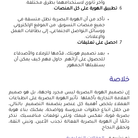
وآخر ثانوي لاستخدامهما بطرق مختلفة.
تطبيق الهوية على كل المنصات
:
تأكد من أن الهوية البصرية تظل متسقة في
جميع منصات التسويق: من الموقع الإلكتروني
ووسائل التواصل الاجتماعي، إلى بطاقات العمل
والإعلانات.
احصل على تعليقات
:
بعد تصميم هويتك، قدّمها للزملاء والأصدقاء
للحصول على آرائهم. حاول فهم كيف يمكن أن
يستقبلها الجمهور.
خلاصة
إن تصميم الهوية البصرية ليس مجرد واجهة، بل هو صميم
العلامة التجارية بأكملها. تأثير الهوية البصرية على انطباعات
العملاء يلخص أهمية كل عنصر يتضمنه التصميم. بالتالي،
من خلال اتباع خطوات مدروسة وواضحة، يمكنك بناء هوية
بصرية قوية، تعكس قيمك وتلبي توقعات منافسيك. تذكر
دائمًا أن الهوية البصرية الفعالة تجذب الأعين، وتبني الثقة،
وتحقق النجاح.