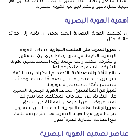
ذهنك يشعر بالثقة. هذا التأثير لا يحدث بالصدفة، بل هو
نتيجة عمل دقيق وفهم لجوانب الهوية البصرية.
أهمية الهوية البصرية
إن تصميم الهوية البصرية الجيد يمكن أن يؤدي إلى فوائد
هائلة، مثل:
تعزيز التعرف على العلامة التجارية
: تساعد الهوية
البصرية الناجحة في خلق ارتباط قوي بين الجمهور
والشركة. فكلما زادت فرصة رؤية المستخدمين لهوية
الشركة، زادت فرصة تذكّرهم لها.
بناء الثقة والمصداقية
: التصميم الاحترافي يثير الثقة.
حين ترى علامة تجارية تتبنى تصميمًا متسقًا وجذابًا،
ستشعر بأنها علامة تجارية موثوقة.
تمييز من المنافسين
: تساعد الهوية البصرية المميزة
على التفريق بين الشركات المختلفة، مما يتيح لك
تمييز عروضك عن العروض المماثلة في السوق.
تعزيز الولاء للعلامة التجارية
: العملاء الذين يشعرون
بترابط قوي مع الهوية البصرية هم أكثر عرضة للبقاء
مع العلامة التجارية لفترة أطول.
عناصر تصميم الهوية البصرية