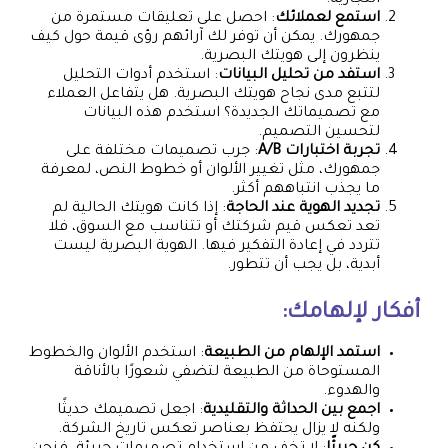
استمع لعملائك
: احصل على تعليقات مستمرة من
جمهورك. يمكن أن توفر لك آرائهم رؤى قيمة حول كيف
ينظرون إلى هويتك البصرية.
استفد من تحليل البيانات
: استخدم أدوات التحليل
لتتبع مدى نجاح هويتك البصرية. هل يتفاعل العملاء
مع تصميماتك الجديدة؟ استخدم هذه البيانات
لتحسين التصميم.
تجربة اختبارات A/B
: جرب تصميمات مختلفة على
جمهورك، مثل تغيير الألوان أو خطوط النص، لمعرفة
ما يجذب انتباههم أكثر.
تجديد الهوية عند الحاجة
: إذا كانت هويتك الحالية لم
تعد تعكس قيم شركتك أو تتناسب مع السوق، فلا
تتردد في إعادة التفكير فيها. الهوية البصرية ليست
أبدية، بل يجب أن تتطور.
أفكار لإلهامك:
استمد الإلهام من الطبيعة
: استخدم الألوان والخطوط
المستوحاة من الطبيعة لتضفي شعورًا بالأناقة
والهدوء.
اجمع بين الحداثة والتقليدية
: اجعل تصميمك حديثًا
ولكنه لا يزال يحتفظ بعناصر تعكس تاريخ الشركة.