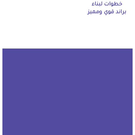
خطوات لبناء
براند قوي ومميز