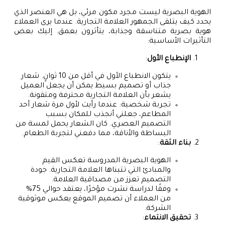
الهوية البصرية ليست مجرد مكون مرئي، بل هي العنصر الذي
يحدد كيف يتلقى الجمهور العلامة التجارية. عندما يرى العملاء
هوية بصرية متناسقة وجذابة، يتأثرون بعمق. إليك بعض
التأثيرات الأساسية:
الإنطباع الأول
:
يتكون الانطباع الأول في أقل من 10 ثوانٍ. شعار
جذاب أو تصميم بسيط يمكن أن يجعل العميل
يشعر بأن العلامة التجارية محترفة ومتقونة.
تجربة شخصية: عندما رأيت لأول مرة شعار أحد
المطاعم، جعلني أنجذب للمكان بسبب
التصميم العصري. كان الشعار يحمل لمسة من
البساطة والأناقة، مما دفعني لتجربة الطعام.
بناء الثقة
:
الهوية البصرية المدروسة تعكس القيم
والمبادئ التي تتبناها العلامة التجارية. جودة
التصميم تعزز من مصداقية العلامة.
وفقًا لدراسة نشرت مؤخرًا، يعتقد حوالي 75%
من العملاء أن تصميم الموقع يعكس موثوقية
الشركة.
تحقيق الانتماء
: