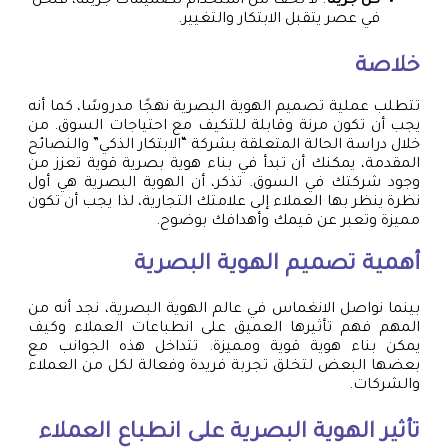
كن جريئًا
: لا تخف من استخدام تصميمات جريئة، فنحن
في عصر يتقبل الابتكار والتغيير.
خلاصة
تتطلب عملية تصميم الهوية البصرية نهجًا مدروسًا، كما أنه
يجب أن تكون مرنة وقابلة للتكيف مع احتياجات السوق. من
خلال دراسة الحالة المتعلقة بشركة “الابتكار الذكي” والنصائح
المقدمة، يمكنك أن تبدأ في بناء هوية بصرية قوية تعزز من
وجود شركتك في السوق. تذكر، أن الهوية البصرية هي أول
نظرة ينظر بها العملاء إلى علامتك التجارية، لذا يجب أن تكون
مميزة وتعبر عن قيمك وأهدافك بوضوح.
أهمية تصميم الهوية البصرية
بينما نواصل الانغماس في عالم الهوية البصرية، نجد أنه من
المهم فهم تأثيرها العميق على انطباعات العملاء وكيف
يمكن بناء هوية قوية ومميزة. تتداخل هذه الجوانب مع
بعضها البعض لتخلق تجربة فريدة وفعالة لكل من العملاء
والشركات.
تأثير الهوية البصرية على انطباع العملاء