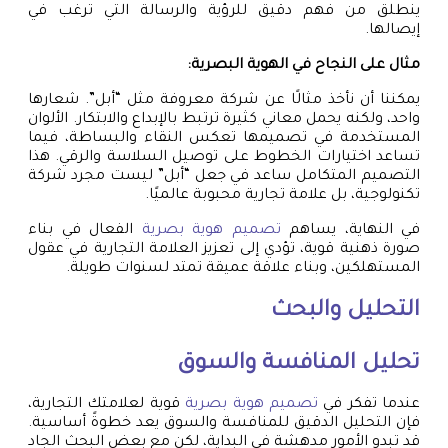
ينطلق من فهم دقيق للرؤية والرسالة التي ترغب في
إيصالها.
مثال على النجاح في الهوية البصرية:
يمكننا أن نأخذ مثالًا عن شركة معروفة مثل “أبل”. شعارها
واحد، ولكنه يحمل معاني كثيرة ترتبط بالإبداع والابتكار. الألوان
المستخدمة في تصميمها تعكس النقاء والبساطة، فيما
تساعد اختيارات الخطوط على توصيل السلاسة والرقي. هذا
التصميم المتكامل ساعد في جعل “أبل” ليست مجرد شركة
تكنولوجية، بل علامة تجارية محبوبة عالميًا.
في النهاية، يساهم
تصميم هوية بصرية
الفعال في بناء
صورة ذهنية قوية، تؤدي إلى تعزيز العلامة التجارية في عقول
المستهلكين، وبناء علاقة عميقة تمتد لسنوات طويلة.
التحليل والبحث
تحليل المنافسة والسوق
عندما تفكر في
تصميم هوية بصرية
قوية لعلامتك التجارية،
فإن التحليل الدقيق للمنافسة والسوق يعد خطوةً أساسية.
قد تبدو الأمور مدهشة في البداية، لكن مع بعض البحث الجاد