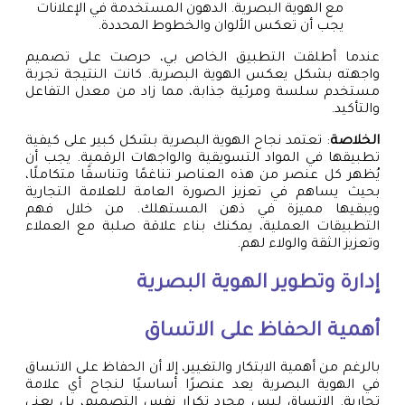
مع الهوية البصرية. الدهون المستخدمة في الإعلانات
يجب أن تعكس الألوان والخطوط المحددة.
عندما أطلقت التطبيق الخاص بي، حرصت على تصميم
واجهته بشكل يعكس الهوية البصرية. كانت النتيجة تجربة
مستخدم سلسة ومرئية جذابة، مما زاد من معدل التفاعل
والتأكيد.
الخلاصة
: تعتمد نجاح الهوية البصرية بشكل كبير على كيفية
تطبيقها في المواد التسويقية والواجهات الرقمية. يجب أن
يُظهر كل عنصر من هذه العناصر تناغمًا وتناسقًا متكاملًا،
بحيث يساهم في تعزيز الصورة العامة للعلامة التجارية
ويبقيها مميزة في ذهن المستهلك. من خلال فهم
التطبيقات العملية، يمكنك بناء علاقة صلبة مع العملاء
وتعزيز الثقة والولاء لهم.
إدارة وتطوير الهوية البصرية
أهمية الحفاظ على الاتساق
بالرغم من أهمية الابتكار والتغيير، إلا أن الحفاظ على الاتساق
في الهوية البصرية يعد عنصرًا أساسيًا لنجاح أي علامة
تجارية. الاتساق ليس مجرد تكرار نفس التصميم، بل يعني