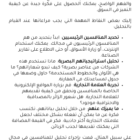
والفهم الواضح، يمكنك الحصول على فكرة جيدة عن كيفية
التميز في السوق.
إليك بعض النقاط المهمة التي يجب مراعاتها عند القيام
بالتحليل:
تحديد المنافسين الرئيسيين
: ابدأ بتحديد من هم
المنافسون الرئيسيون في مجالك. يمكنك استخدام
الإنترنت، أو زيارة الأسواق، أو حتى الاطلاع على تقارير
الصناعة.
تحليل استراتيجياتهم البصرية
: ماذا تستخدم هذه
الشركات من عناصر بصرية؟ كيف تبدو شعاراتهم؟ ما
هي الألوان والخطوط المستخدمة؟ حاول وضعها في
جدول لمساعدتك في المقارنة.
تجربة العلامة التجارية
: قم بزيارة المواقع الإلكترونية
الخاصة بالمنافسين وتحقق من كيفية تقديمهم
للعلامة التجارية. هل شعور الزائر بالمصداقية
والاحترافية موجود؟
ما يميزك عنهم
: من خلال تحليل بياناتهم، تكتسب
فكرة عن ما يمكن أن تفعله بشكل مختلف لجعل
علامتك التجارية أكثر جاذبية. فكر في القيمة المضافة
التي يمكنك تقديمها لجذب الزبائن.
على سبيل المثال، قمت بإجراء تحليل للمنافسين في مجال