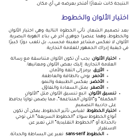
النتيجة كانت شعارًا أفتخر بعرضه في أي مكان.
اختيار الألوان والخطوط
بعد تصميم الشعار، تأتي الخطوة التالية وهي اختيار الألوان
والخطوط، وهما عنصرا جوهري آخر في بناء الهوية البصرية.
الألوان لا تعكس مشاعر معينة فحسب، بل تلعب دورًا كبيرًا
في كيفية إدراك الجمهور للعلامة التجارية.
اختيار الألوان
: يجب أن تكون الألوان متناسقة مع رسالة
العلامة التجارية. إليك بعض الألوان ومعانيها:
الأزرق
: يرمز إلى الثقة والأمان.
الأحمر
: يوحي بالطاقة والعاطفة.
الأخضر
: يعكس الطبيعة والنمو.
الأصفر
: يمثل السعادة والتفاؤل.
تنسيق الألوان
: اتبع تنسيق الألوان مثل “الألوان
المكملة” و”الألوان المتناغمة”، مما يضمن توازنًا يحافظ
على جاذبية التصميم.
اختيار الخطوط
: لقياس تأثير الخطوط، يمكن أن تكون
أنواع الخطوط سواء “الخطوط السريعة” التي توحي
بالحداثة أو “الخطوط التقليدية” التي تعبر عن
الاستقرار.
الخطوط sans-serif
: تعبر عن البساطة والحداثة.