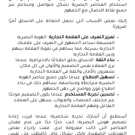
استخدام العناصر البصرية بشكل متواصل ومتناغم عبر
جميع نقاط الاتصال مع الجمهور.
إليك بعض الأسباب التي تجعل الحفاظ على الاتساق أمرًا
ضروريًا:
تعزيز التعرف على العلامة التجارية
: الهوية البصرية
المتسقة تساعد الجمهور في التعرف على علامتك
التجارية بسرعة، مما يساهم في تقوية العلاقة بينهم
وبين العلامة التجارية.
بناء الثقة
: الاتساق يخلق انطباعًا بالاحترافية. عندما
يرى العملاء نفس التصميم والألوان في كل مكان،
يشعرون بالأمان والثقة في العلامة التجارية.
تسهيل الانطباع
: عندما تكون جميع عناصر الهوية
البصرية مترابطة ومتناسقة، يساهم ذلك في بناء
انطباع قوي وواضح في ذهن الجمهور.
تحسين تجربة المستخدم
: عندما يكون التصميم موحدًا
عبر مختلف المنصات والقنوات، يسهل على العملاء
التفاعل وفهم العلامة التجارية.
أستطيع أن أشارك تجربة شخصية؛ عندما قررت إعادة
تصميم هويتي البصرية، كنت حذرًا جدًا من عدم فقدان
العناصر التي كانت معروفة لدي. قمت بإجراء بعض
التعديلات الصغيرة، ولكن بشكل عام، حافظت على نفس