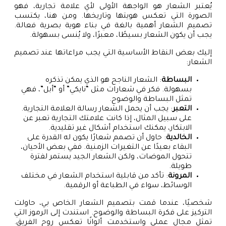
يُعتبر الشعار هو الواجهة الأولى لأي علامة تجارية، فهو
الصورة التي تعكس هويتها وتاريخها. ومن هنا، يكتسب
تصميم الشعار أهمية بالغة في بناء هوية بصرية فعالة.
يجب أن يكون الشعار بسيطًا، معبرًا، ولا يُنسى بسهولة.
إليك بعض النقاط الأساسية التي يجب مراعاتها عند تصميم
الشعار:
البساطة
: الشعار الناجح هو الذي يمكن تذكره
بسهولة. فكر في شعارات مثل “نايكي” أو “أبل”، فهي
تمثل البساطة والوضوح.
التعبر
: يجب أن يحمل الشعار رسالة العلامة التجارية.
على سبيل المثال، إذا كانت علامتك التجارية تعبر عن
الابتكار، يمكنك استخدام أشكال غير تقليدية.
الخالدية
: حاول أن تصمم شعارًا يكون له القدرة على
البقاء بعيدًا عن التغيرات الزمنية. ففي بعض الأحيان،
تتحول الموضات، ولكن الشعار الجيد يستمر لفترة
طويلة.
المرونة
: تأكد من قابلية استخدام الشعار في مختلف
الوسائط، سواء في الطباعة أو الرقمية.
شخصيًا، عندما قمت بتصميم الشعار الخاص بي، حاولت
التركيز على فكرة البساطة والوضوح. استندت إلى الرموز التي
تمثل مجال عملي واستخدمت ألوانًا تعكس روح الفريق.