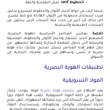
الخطوط serif
: تمثل التقليدية والثقة.
عندما كنت في جولة اختيار الألوان والخطوط لمشروع سابق،
قررت استخدام مجموعة من الألوان الهادئة مع خط عصري.
كان لذلك أثر كبير في جذب فئة الشباب الذين يبحثون عن
المنتجات الطبيعية والسلسة.
خلاصة
: تعكس العناصر الأساسية للهوية البصرية،
التصميم الجيد للشعار واختيار الألوان والخطوط، الفلسفة
والرسالة التي تحاول العلامة التجارية إيصالها للجمهور. من
خلال فهم هذه العناصر بشكل صحيح، يمكنك بناء هوية
بصرية لا تُنسى وتساهم في تميز علامتك التجارية في
الأسواق.
تطبيقات الهوية البصرية
المواد التسويقية
بعد الانتهاء من
تصميم هوية بصرية
قوية، يتوجب عليك
تنفيذها في كافة المواد التسويقية. تلعب هذه المواد دوراً
حيوياً في نقل الرسالة التي تريد إيصالها لجمهورك، فهي تمنح
الحياة لشعارك، وألوانك، وخطوطك. وستساعدك المواد
التسويقية المدروسة جيدًا في تعزيز الوعي بعلامتك التجارية.