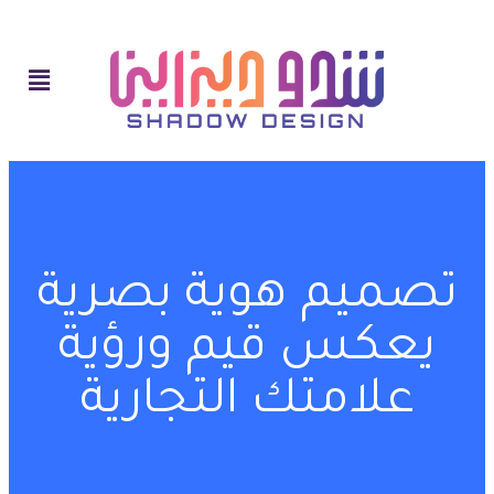
تصميم هوية بصرية
يعكس قيم ورؤية
علامتك التجارية