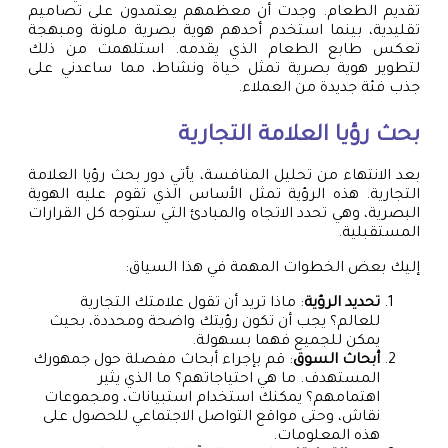
تقديم الطعام. وجدت أن معظمهم يعتمدون على تصاميم
تقليدية، بينما استخدم أحدهم هوية بصرية ملونة ومبهجة
تعكس طابع الطعام الذي يقدمه. استلهمت من ذلك
لتطوير هوية بصرية تمثل حياة ونشاط، مما ساعدني على
جذب فئة جديدة من العملاء.
بحث رؤيا العلامة التجارية
بعد الانتهاء من تحليل المنافسة، يأتي دور بحث رؤيا العلامة
التجارية. هذه الرؤية تمثل الأساس الذي تقوم عليه الهوية
البصرية، وهي تحدد الاتجاه والمبادئ التي ستوجه كل القرارات
المستقبلية.
إليك بعض الخطوات المهمة في هذا السياق:
تحديد الرؤية
: ماذا تريد أن تقول علامتك التجارية
للعالم؟ يجب أن تكون رؤيتك واضحة ومحددة، بحيث
يمكن للجميع فهما بسهولة.
أبحاث السوق
: قم بإجراء أبحاث مفصلة حول جمهورك
المستهدف. ما هي احتياجاتهم؟ ما الذي يثير
اهتمامهم؟ يمكنك استخدام استبيانات، ومجموعات
نقاش، وحتى مواقع التواصل الاجتماعي للحصول على
هذه المعلومات.