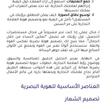
جمع التعليقات
: استمع إلى آراء العملاء حول كيفية
إدراكهم لعلامتك التجارية. قد تجد بعض الثغرات التي
يمكنك تحسينها.
توسيع نطاق الصورة
: كيف يمكن الانطلاق برؤيتك في
المستقبل؟ تأمل في كيفية نمو وتصميم هوية العلامة
التجارية على مر السنين.
لـ مثال عملي، إذا كنت تدير مشروعاً في مجال مستحضرات
التجميل، فإن رؤيتك قد تشمل “تمكين النساء من خلال
الجمال”، مما يتيح لك تصميم هوية بصرية تعكس القوة
والثقة. ستستخدم ألوانًا تعبر عن القوة وتمتنع عن الألوان
المبالغ فيها التي قد تفقد جوهر الرسالة.
في النهاية، يعتبر التحليل الدقيق للمنافسة والسوق،
ووضوح رؤية العلامة التجارية، خطوات حيوية لتصميم هوية
بصرية فعالة. إن التركيز على هذه الجوانب سيمهد الطريق
أمام نجاح علامتك التجارية ويجعلها بارزة في عالم الأعمال
المتزاحم.
العناصر الأساسية للهوية البصرية
تصميم الشعار