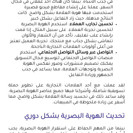
في جذب الانتباه. بينما كان هناك أحد عملائي في مجال
السفر، عملنا على إنشاء مقاطع فيديو قصيرة
استخدمت فيها هوية العلامة بشكل واضح. كانت
النتائج مذهلة، حيث زاد التفاعل بشكل كبير.
تحسين تجارب العملاء
: استخدم الهوية البصرية
لتحسين تجربة العملاء. على سبيل المثال، إذا قمت
بإنشاء علب تغليف، تأكد من أن الشعار والألوان
تتماشى بشكل جذاب مع منتجك. تجربة العميل تعتبر
من أعلى أولويات العلامات التجارية الناجحة.
التواصل عبر وسائل التواصل الاجتماعي
: استخدم
منصات التواصل الاجتماعي لتوسيع مجال التسويق.
يمكنك تصميم منشورات وصور تعكس الهوية
البصرية وتوجهات العلامة، مما يساعد في جذب
الجمهور وزيادة التفاعل.
لقد عملت مع أحد العلامات التجارية على تطوير حملة
تسويقية شاملة، وأشركنا فيها جميع عناصر الهوية البصرية.
وقد ساعد ذلك في تجسيد رسالة العلامة بشكل واضح، مما
أسفر عن زيادة ملحوظة في المبيعات.
تحديث الهوية البصرية بشكل دوري
بينما من المهم الحفاظ على استقرار الهوية البصرية، يجب