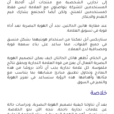
إلى تجاربي الشخصية مع منتجات آبل، ألاحظ أن
المستخدمين للشركة يتواصلون مع العلامة ليس فقط
كمستخدمين للمنتج، ولكن أيضًا كمجتمع يشارك قيم
التقدم والابتكار.
عند مقارنة هاتين الحالتين، نجد أن الهوية البصرية تعد أداة
قوية في تسويق العلامة.
ستاربكس آبل تمكنتا من استخدام هويتيهما بشكل متسق
في جميع القنوات، مما ساعد على بناء سمعة قوية
ومصداقية لدى العملاء.
في الختام، تُظهر هاتان الحالتان كيف يمكن لتصميم الهوية
البصرية الفعال أن يعزز من قوة العلامة التجارية ويحقق نتائج
ملموسة. كل علامة تجارية يجب أن تأخذ دروسًا من هذه
النماذج وتحاول تطبيق مبادئ مشابهة بما يتناسب مع
فئاتها وأهدافها. هذه الرؤية ستساعد في تعزيز الهوية
والتميز في السوق.
خلاصة
بعد أن تناولنا كيفية تصميم الهوية البصرية، ودراسات حالة
عن علامات تجارية ناجحة، نتجه الآن نحو الخلاصة.