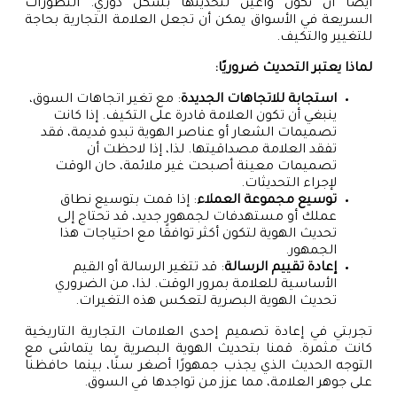
أيضًا أن نكون واعين لتحديثها بشكل دوري. التطورات
السريعة في الأسواق يمكن أن تجعل العلامة التجارية بحاجة
للتغيير والتكيف.
لماذا يعتبر التحديث ضروريًا:
استجابة للاتجاهات الجديدة
: مع تغير اتجاهات السوق،
ينبغي أن تكون العلامة قادرة على التكيف. إذا كانت
تصميمات الشعار أو عناصر الهوية تبدو قديمة، فقد
تفقد العلامة مصداقيتها. لذا، إذا لاحظت أن
تصميمات معينة أصبحت غير ملائمة، حان الوقت
لإجراء التحديثات.
توسيع مجموعة العملاء
: إذا قمت بتوسيع نطاق
عملك أو مستهدفات لجمهور جديد، قد تحتاج إلى
تحديث الهوية لتكون أكثر توافقًا مع احتياجات هذا
الجمهور.
إعادة تقييم الرسالة
: قد تتغير الرسالة أو القيم
الأساسية للعلامة بمرور الوقت. لذا، من الضروري
تحديث الهوية البصرية لتعكس هذه التغيرات.
تجربتي في إعادة تصميم إحدى العلامات التجارية التاريخية
كانت مثمرة. قمنا بتحديث الهوية البصرية بما يتماشى مع
التوجه الحديث الذي يجذب جمهورًا أصغر سنًا، بينما حافظنا
على جوهر العلامة، مما عزز من تواجدها في السوق.