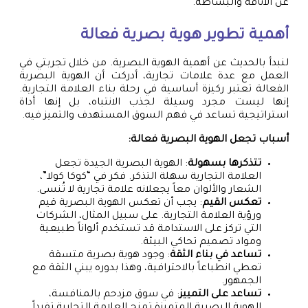
عن الأناقة والبساطة.
أهمية تطوير هوية بصرية فعالة
لنبدأ بالحديث عن أهمية الهوية البصرية. من خلال تجربتي في
العمل مع عدة علامات تجارية، أدركت أن الهوية البصرية
الفعالة تعتبر ركيزة أساسية في رحلة بناء العلامة التجارية.
إنها ليست مجرد وسيلة لجذب الانتباه، بل إنها أداة
استراتيجية تساعد في فهم السوق المستهدف والتميز فيه.
أسباب تجعل الهوية البصرية فعالة:
تتذكرها بسهولة
: الهوية البصرية الجيدة تجعل
العلامة التجارية سهلة التذكر. فكر في “كوكا كولا”،
الشعار والألوان معاً يجعلانه علامة تجارية لا تُنسى.
تعكس القيم
: يجب أن تعكس الهوية البصرية قيم
ورؤية العلامة التجارية. على سبيل المثال، الشركات
التي تركز على الاستدامة قد تستخدم ألواناً طبيعية
ومواد تصميم تحاكي البيئة.
تساعد في بناء الثقة
: وجود هوية بصرية متسقة
تعطي انطباعاً بالاحترافية، وهذا بدوره يبني الثقة مع
الجمهور.
تساعد على التمييز
: في سوق مزدحم بالمنافسة،