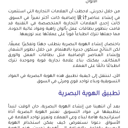
الألوان.
من خلال تجربتي، لاحظت أن العلامات التجارية التي استثمرت
في إنشاء عناصر设计 إضافية كانت أكثر تميزاً في السوق.
كانت إحدى العلامات التجارية المتخصصة في التقنية قد
قامت بتطوير بطاقات عمل بألوان زاهية ومواد عالية الجودة،
مما جعلها تترك انطباعاً قوياً على عملائها عند توزيعها.
باختصار، إنشاء الهوية البصرية يتطلب جهدًا وتفكيرًا عميقًا،
لكن النتائج ستكون جديرة بالاهتمام. من خلال تطوير الشعار،
وإنشاء العناصر الإضافية مثل بطاقات العمل والورق
المتكاتف، يمكنك بناء علامة تجارية قوية وموحدة تترك
انطباعًا دائمًا على العملاء.
الآن، لننتقل إلى كيفية تطبيق هذه الهوية البصرية في المواد
التسويقية وبناء تواجد قوي ومرئي في السوق.
تطبيق الهوية البصرية
بعد أن انتهينا من إنشاء الهوية البصرية، حان الوقت لنبدأ
بتطبيقها في مواد التسويق. تعتبر الهوية البصرية أداة
استراتيجية هامة لبناء وعي العملاء وتعزيز تواجد العلامة في
الأسواق. دعونا نستعرض كيف يمكن استخدام الهوية