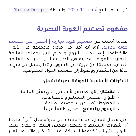
تم نشره بتاريخ
أكتوبر 19, 2025
بواسطة
Shadow Designer
مفهوم تصميم الهوية البصرية
عندما أتحدث عن
تصميم هوية تجارية | أحصل على تصميم
هوية تجارية
، أرى أنه أكثر من مجرد مجموعة من الألوان
والخطوط. إنها تجسد الروح والقيم التي تحملها العلامة
التجارية. الهوية البصرية هي الطريقة التي تميز بها العلامة
التجارية نفسها عن غيرها في السوق، وهذا يشمل كل شيء،
بدءًا من الشعار ووصولاً إلى تصميم المواد التسويقية.
المكونات الأساسية للهوية البصرية تشمل:
الشعار
: وهو العنصر الأساسي الذي يمثل العلامة.
الألوان
: تعكس المشاعر والانطباعات.
الخطوط
: تعبر عن شخصية العلامة.
الرسوم والنماذج
: تضفي طابعاً فريداً.
على سبيل المثال، عندما نتحدث عن شركة مثل “أبل”، نلاحظ
أن شعارها البسيط والمتطور يعكس الابتكار والنقاء. بينما
الألوان التي تستخدمها الشركة، مثل الأبيض والأسود، تعبر