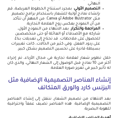
النهائي.
التصميم الأولي
: بمجرد استنتاج الخطوط العريضة، قم
بإنشاء نماذج أولية للشعار باستخدام برامج تصميم
مثل Adobe Illustrator أو Canva. من المهم أن تتأكد
من أن النموذج يعكس روح العلامة التجارية.
المراجعة والتكرار
: بعد الانتهاء من النموذج الأول،
شاركه مع الأصدقاء أو العائلة أو حتى متخصصين
للحصول على ملاحظات. قد تحتاج إلى تعديلات بناءً
على ردود الفعل. وفي كثير من الحالات، كانت تغييرات
بسيطة قادرة على تحسين التصميم بشكل كبير.
خلال تطوير شعار لعلامة تجارية في مجال الأزياء، تم إجراء
أكثر من 10 نماذج قبل الوصول إلى الشعار النهائي، والذي كان
له تأثير كبير في تعزيز صورة العلامة.
إنشاء العناصر التصميمية الإضافية مثل
البزنس كارد والورق المتكاتف
بعد الانتهاء من تصميم الشعار، ننتقل إلى إنشاء العناصر
التصميمية الإضافية. هذه العناصر تضيف عمقاً واحترافية
للهوية البصرية.