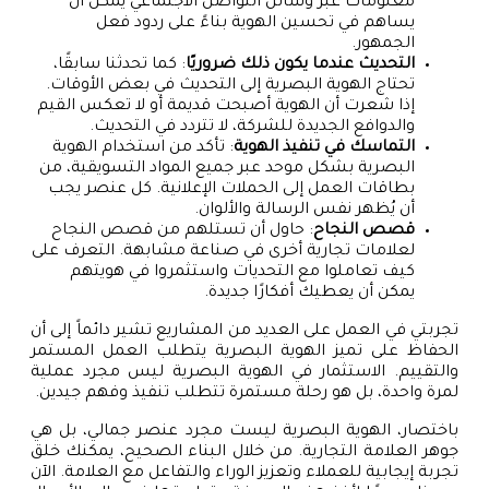
معلومات عبر وسائل التواصل الاجتماعي يمكن أن
يساهم في تحسين الهوية بناءً على ردود فعل
الجمهور.
التحديث عندما يكون ذلك ضروريًا
: كما تحدثنا سابقًا،
تحتاج الهوية البصرية إلى التحديث في بعض الأوقات.
إذا شعرت أن الهوية أصبحت قديمة أو لا تعكس القيم
والدوافع الجديدة للشركة، لا تتردد في التحديث.
التماسك في تنفيذ الهوية
: تأكد من استخدام الهوية
البصرية بشكل موحد عبر جميع المواد التسويقية، من
بطاقات العمل إلى الحملات الإعلانية. كل عنصر يجب
أن يُظهر نفس الرسالة والألوان.
قصص النجاح
: حاول أن تستلهم من قصص النجاح
لعلامات تجارية أخرى في صناعة مشابهة. التعرف على
كيف تعاملوا مع التحديات واستثمروا في هويتهم
يمكن أن يعطيك أفكارًا جديدة.
تجربتي في العمل على العديد من المشاريع تشير دائماً إلى أن
الحفاظ على تميز الهوية البصرية يتطلب العمل المستمر
والتقييم. الاستثمار في الهوية البصرية ليس مجرد عملية
لمرة واحدة، بل هو رحلة مستمرة تتطلب تنفيذ وفهم جيدين.
باختصار، الهوية البصرية ليست مجرد عنصر جمالي، بل هي
جوهر العلامة التجارية. من خلال البناء الصحيح، يمكنك خلق
تجربة إيجابية للعملاء وتعزيز الوراء والتفاعل مع العلامة. الآن