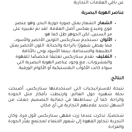
عن باقي العلامات التجارية.
عناصر الهوية البصرية:
الشعار
: الشعار يمثل صورة حورية البحر، وهو عنصر
قوي ومبدع يعكس أصل العلامة. لقد تم تغييره على
مر السنين، لكن الجوهر ظل كما هو.
الألوان
: تستخدم ستاربكس اللونين الأخضر والأسود،
مما يعطي شعورًا بالراحة والحداثة. اللون الأخضر يمثل
الطبيعة والاستدامة، بينما الأسود يوحي بالأناقة.
التغليف
: تقدم ستاربكس تغليفًا مخصصًا للقهوة
والمشروبات، مع وجود عناصر الهوية البصرية التي
سواء كانت الأكواب البلاستيكية أو الأكوام الورقية.
النتائج:
نتيجة للاستراتيجيات التي استخدمتها ستاربكس، أصبحت
نحلة شهيرة حول العالم، وارتبطت بأفكار مثل الجودة
والراحة. كما أن بساطتها في جمالية التصميم جعلت من
السهل تحديد علامتهم التجارية في أي مكان.
شخصيًا، تذكرت عندما زرت مقهى ستاربكس لأول مرة، وكان
التجربة تتجاوز القهوة إلى شعور الانتماء لمجتمع يقدِّر الجودة
والفرادة.