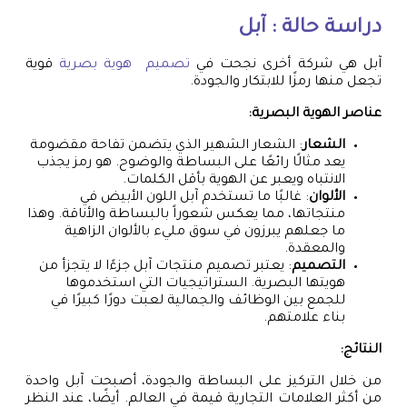
دراسة حالة : آبل
آبل هي شركة أخرى نجحت في
تصميم هوية بصرية
قوية
تجعل منها رمزًا للابتكار والجودة.
عناصر الهوية البصرية:
الشعار
: الشعار الشهير الذي يتضمن تفاحة مقضومة
يعد مثالًا رائعًا على البساطة والوضوح. هو رمز يجذب
الانتباه ويعبر عن الهوية بأقل الكلمات.
الألوان
: غالبًا ما تستخدم آبل اللون الأبيض في
منتجاتها، مما يعكس شعوراً بالبساطة والأناقة. وهذا
ما جعلهم يبرزون في سوق مليء بالألوان الزاهية
والمعقدة.
التصميم
: يعتبر تصميم منتجات آبل جزءًا لا يتجزأ من
هويتها البصرية. الستراتيجيات التي استخدموها
للجمع بين الوظائف والجمالية لعبت دورًا كبيرًا في
بناء علامتهم.
النتائج:
من خلال التركيز على البساطة والجودة، أصبحت آبل واحدة
من أكثر العلامات التجارية قيمة في العالم. أيضًا، عند النظر