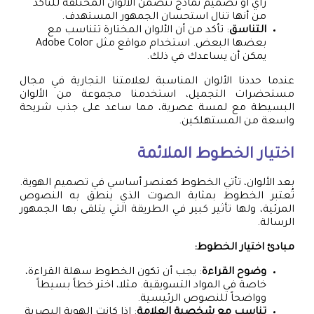
رأي أو تصميم نماذج تتضمن الألوان المختلفة للتأكد
من أنها تنال استحسان الجمهور المستهدف.
التناسق
: تأكد من أن الألوان المختارة تتناسب مع
بعضها البعض. استخدام مواقع مثل Adobe Color
يمكن أن يساعدك في ذلك.
عندما حددنا الألوان المناسبة لعلامتنا التجارية في مجال
مستحضرات التجميل، استخدمنا مجموعة من الألوان
البسيطة مع لمسة عصرية، مما ساعد على جذب شريحة
واسعة من المستهلكين.
اختيار الخطوط الملائمة
بعد الألوان، تأتي الخطوط كعنصر أساسي في تصميم الهوية.
تُعتبر الخطوط بمثابة الصوت الذي ينطق به النصوص
المرئية، ولها تأثير كبير في الطريقة التي يتلقى بها الجمهور
الرسالة.
مبادئ اختيار الخطوط:
وضوح القراءة
: يجب أن تكون الخطوط سهلة القراءة،
خاصة في المواد التسويقية. مثلا، اختر خطاً بسيطاً
وواضحاً للنصوص الرئيسية.
تناسب مع شخصية العلامة
: إذا كانت الهوية البصرية