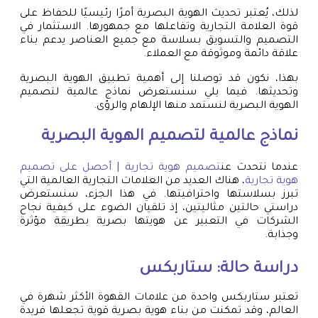
لذلك، يُعتبر تحديث الهوية البصرية أمرًا رئيسيًا للحفاظ على
قوة العلامة التجارية وتفاعلها مع جمهورها. الاستثمار في
التصميم والتسويق بسلاسة مع جميع العناصر يدعم بناء
علاقة دائمة وموثوقة مع العملاء.
بهذا، نكون قد توصلنا إلى أهمية تطبيق الهوية البصرية
وتحديثها. فيما يلي سنستعرض نماذج عالمية لتصميم
الهوية البصرية لنستمد منها الإلهام والرؤى.
نماذج عالمية لتصميم الهوية البصرية
عندما نتحدث عن
تصميم هوية تجارية | أحصل على تصميم
هوية تجارية
، هناك العديد من العلامات التجارية العالمية التي
تبرز بسلاستها واحترافيتها. في هذا الجزء، سنستعرض
دراستي حالتين مثاليتين، إذ تلقيان الضوء على كيفية نجاح
الشركات في التعبير عن هويتها بصرية بطريقة مؤثرة
وجذابة.
دراسة حالة: ستاربكس
تعتبر ستاربكس واحدة من علامات القهوة الأكثر شهرة في
العالم، وقد تمكنت من بناء هوية بصرية قوية تجعلها فريدة