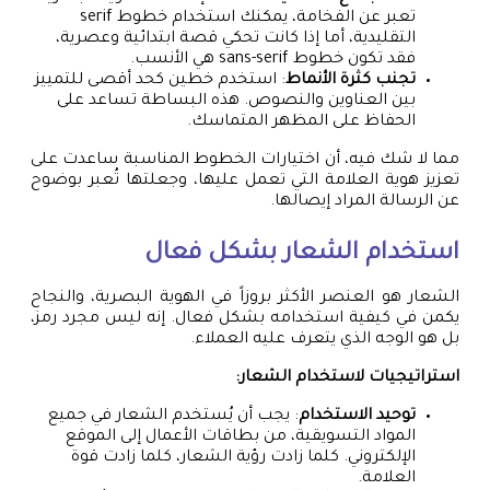
تعبر عن الفخامة، يمكنك استخدام خطوط serif
التقليدية، أما إذا كانت تحكي قصة ابتدائية وعصرية،
فقد تكون خطوط sans-serif هي الأنسب.
تجنب كثرة الأنماط
: استخدم خطين كحد أقصى للتمييز
بين العناوين والنصوص. هذه البساطة تساعد على
الحفاظ على المظهر المتماسك.
مما لا شك فيه، أن اختيارات الخطوط المناسبة ساعدت على
تعزيز هوية العلامة التي تعمل عليها، وجعلتها تُعبر بوضوح
عن الرسالة المراد إيصالها.
استخدام الشعار بشكل فعال
الشعار هو العنصر الأكثر بروزاً في الهوية البصرية، والنجاح
يكمن في كيفية استخدامه بشكل فعال. إنه ليس مجرد رمز،
بل هو الوجه الذي يتعرف عليه العملاء.
استراتيجيات لاستخدام الشعار:
توحيد الاستخدام
: يجب أن يُستخدم الشعار في جميع
المواد التسويقية، من بطاقات الأعمال إلى الموقع
الإلكتروني. كلما زادت رؤية الشعار، كلما زادت قوة
العلامة.