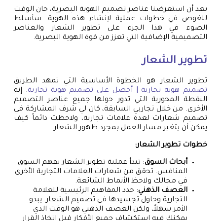
بعد أن استعرضنا عناصر تصميم الهوية البصرية، حان الوقت
للغوص في خطوات عملية لإنشاء هذه الهوية. سأسلط
الضوء في هذا الجزء على تطوير الشعار والعناصر
التصميمية الإضافية التي تعزز من قوة الهوية البصرية.
تطوير الشعار
تطوير الشعار هو الخطوة الأساسية التي تمهد الطريق
تصميم هوية تجارية | أحصل على تصميم هوية تجارية
. إنه
النقطة المحورية التي تدور حولها جميع عناصر التصميم
الأخرى. من خلال تجاربي السابقة، كان لي شرف المشاركة في
تصميم شعارات لعدة علامات تجارية، ولاحظت دائماً كيف
يمكن أن يتغير مسار العمل بمجرد ظهور الشعار.
خطوات تطوير الشعار:
أبحاث السوق
: تبدأ عملية تطوير الشعار بفهم السوق
المنافس. تحقق من شعارات العلامات التجارية الأخرى
في مجالك ولاحظ الأنماط الشائعة.
العصف الذهني
: حدد المفاهيم الرئيسية للعلامة
التجارية وحاول تجسيدها في تصميم الشعار. يبدو
الأمر سهلاً، ولكن العصف الذهني هو الوقت الذي
يمكنك فيه استكشاف جميع الأفكار قبل اتخاذ القرار