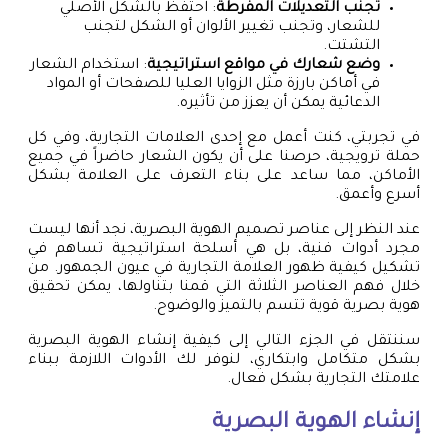
تجنب التعديلات المفرطة
: احتفظ بالشكل الأصلي
للشعار، وتجنب تغيير الألوان أو الشكل لتجنب
التشتت.
وضع شعارك في مواقع استراتيجية
: استخدام الشعار
في أماكن بارزة مثل الزوايا العليا للصفحات أو المواد
الدعائية يمكن أن يعزز من تأثيره.
في تجربتي، كنت أعمل مع إحدى العلامات التجارية، وفي كل
حملة ترويجية، حرصنا على أن يكون الشعار حاضراً في جميع
الأماكن، مما ساعد على بناء التعرف على العلامة بشكل
أسرع وأعمق.
عند النظر إلى عناصر تصميم الهوية البصرية، نجد أنها ليست
مجرد أدوات فنية، بل هي أسلحة استراتيجية تساهم في
تشكيل كيفية ظهور العلامة التجارية في عيون الجمهور. من
خلال فهم العناصر الثلاثة التي قمنا بتناولها، يمكن تحقيق
هوية بصرية قوية تتسم بالتميز والوضوح.
سننتقل في الجزء التالي إلى كيفية إنشاء الهوية البصرية
بشكل متكامل وابتكاري، لنوفر لك الأدوات اللازمة ببناء
علامتك التجارية بشكل فعال.
إنشاء الهوية البصرية