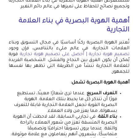
سنستعرض أهمية الهوية البصرية في بناء العلامة التجارية
وتجميع نصائح للحفاظ على تميزها في عالم دائم التغير.
أهمية الهوية البصرية في بناء العلامة
التجارية
تُعتبر الهوية البصرية ركنًا أساسيًا في مجال التسويق وبناء
العلامات التجارية. في عالم مليء بالتنافس، فإن وجود
تصميم هوية تجارية | أحصل على تصميم هوية تجارية
قوية
يُمكن أن يكون الفرق بين النجاح والفشل. الشخصية الفريدة
للعلامة التجارية تنشأ من الطريقة التي تظهر بها نفسها
للجمهور.
أهمية الهوية البصرية تشمل:
التعرف السريع
: عندما ترى شعارًا معينًا، تستطيع
فورًا أن تتذكر كل ما يحيط بتلك العلامة. الهوية
البصرية القوية تجعل العلامة التجارية قابلة للتعرف
بسهولة، مما يعزز من ولاء العملاء.
بناء الثقة
: في تجاربي السابقة، لقد لاحظت أن الهوية
البصرية المتسقة تعزز من شعور العملاء بالراحة
والثقة. عندما يرون تسويقًا احترافيًا وتصميمًا
متماسكًا، يشعرون أنهم يتعاملون مع علامة موثوقة.