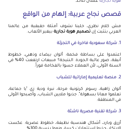
هوية تجارية
عشان تتأكد.
قصص نجاح عربية: إلهام من الواقع
مش كلام نظري، خلينا نشوف أمثلة حقيقية من عالمنا
العربي بتثبت إن
تصميم هوية تجارية
بيغير الألعاب.
1. شركة سعودية فاخرة في التجزئة
اعتمدوا على بساطة فخمة: ألوان بيضاء وذهبي، خطوط
أنيقة، صور عالية الجودة. النتيجة؟ مبيعات ارتفعت 40% في
السنة الأولى، لأن العملاء حسوا بالفخامة فوراً.
2. منصة تعليمية إماراتية للشباب
ألوان زاهية، رسوم كرتونية مرحة، نبرة ودية زي "يا جماعة،
تعلموا معانا بسهولة". جذبوا ملايين الشباب، وأصبحوا الأولى
في المنطقة.
3. شركة تقنية مصرية ناشئة
أزرق وبارد، أشكال هندسية نظيفة، خطوط عصرية. عكست
الابتكار، جذبوا استثمارات كبيرة، ونموا بنسبة 300%.