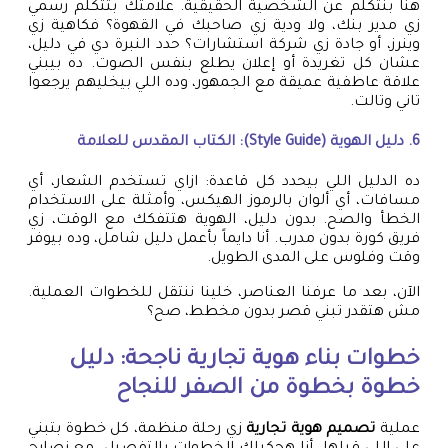
هنا بنتكلم عن الشخصية الحقيقية. علامتك بتتكلم رسمي
زي مدير بنك، ولا ودية زي صاحبك في القهوة؟ فكاهية زي
وينرز، أو جادة زي شركة استشارات؟ حدد النبرة دي في دليل،
عشان كل تغريدة أو إعلان يطلع بنفس الصوت. ده بيبني
علاقة عاطفية عميقة مع الجمهور، وده اللي بيخليهم يرجعوا
تاني وتالت.
6. دليل الهوية (Style Guide): الكتاب المقدس للعلامة
ده الدليل اللي بيحدد كل قاعدة: ازاي تستخدم الشعار، أي
مسافات، أي ألوان بالرموز الهيكس، وأمثلة على الاستخدام
الخطأ والصح. بدون دليل، الهوية هتتفكك مع الوقت، زي
فريق كورة بدون مدرب. أنا دايماً بأعمل دليل شامل، وده بيوفر
وقت وفلوس على المدى الطويل.
الآن، بعد ما عرفنا العناصر، خلينا ننتقل للخطوات العملية.
مش هتقدر تبني قصر بدون مخطط، صح؟
خطوات بناء هوية تجارية ناجحة: دليل
خطوة بخطوة من الصفر للنجاح
عملية
تصميم هوية تجارية
زي رحلة منظمة، كل خطوة بتبني