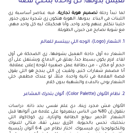
تعيش بدونها: كل واحدة بتحكي قصة
لما تبدأ رحلة
تصميم هوية تجارية
، فيه عناصر أساسية زي
اللبنات في البناء. بدونها، الهوية هتكون زي شجرة بدون جذور.
خلينا نتكلم عنهم واحد واحد، وأنا هحكيلك ليه كل واحد مهم،
مع شوية نصايح من خبرتي الطويلة.
1. الشعار (Logo): الوجه اللي بيبتسم للعالم
الشعار ده أول حاجة العميل يشوفها، زي الضحكة في أول
لقاء. لازم يكون بسيط جداً، يعلق في الدماغ، ويشتغل على أي
حجم أو مكان – من بطاقة عمل صغيرة للوحة إعلان عملاقة.
أنا مصمم شعارات كتير، ولقيت إن اللي ينجح هو اللي يقول
قصة العلامة في ثانية واحدة. مثلاً، لو عندك مطعم، خلي
الشعار يوحي بالدفء والشهية بدون كلام.
2. نظام الألوان (Color Palette): ألوان بتحرك المشاعر
الألوان مش مجرد زينة، دي علم نفسي بحد ذاته. دراسات
بتقول إن 80% من الناس بيتعرفوا على علامة من ألوانها قبل
الشعار. الأحمر بيولع الطاقة والإثارة، زي كوكاكولا اللي
بتخليك تحس بالحيوية. الأزرق بيبني ثقة، مثالي للبنوك
والتكنولوجيا زي فيسبوك. اختار نظام من 4-6 ألوان رئيسية