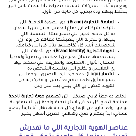
الفرق بين المصطلحات دي عشان ما نقعش في الفخ اللي
وقع فيه آلاف الشركات الناشئة. بصراحة، أنا شفت ناس كتير
بتخلط بينهم وده بيخرب كل حاجة من الأول.
العلامة التجارية (Brand):
دي الصورة الكاملة اللي
بتتركها شركتك في دماغ العميل. مش بس الشعار،
ده كل حاجة: القيم اللي بتعبر عنها، السمعة اللي
بنيتها، والتجربة اللي بتعيشها معاهم كل يوم. زي
شخصيتك أنت، كل تفاصيلها بتأثر في اللي قدامك.
الهوية التجارية (Brand Identity):
دي الأدوات اللي
بنستخدمها عشان نعبر عن العلامة دي بصرياً ولفظياً.
الشعار، الألوان، الخطوط، والطريقة اللي بنتكلم بيها.
زي الملابس والكلام اللي بيلبسه الشخص ده.
الشعار (Logo):
ده مجرد الرمز البصري، الوجه اللي
بنشوفه أول حاجة. مهم جداً، بس لو فكرت إنه كل
الهوية، هتكون زي اللي بيبني بيت على رمل.
الخلط ده خطأ فادح، صدقني. لأن
تصميم هوية تجارية
ناجحة
محتاجة تدمج كل ده في استراتيجية واحدة زي السيمفونية.
لو جزء واحد خارج عن الإيقاع، كل حاجة هتنهار. أنا دايماً بنصح
عملائي: ابدأ بفهم واضح، وهتلاقي الطريق أسهل بكتير.
عناصر الهوية التجارية اللي ما تقدرش