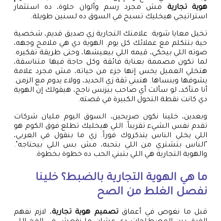
هوية تجارية
مش مجرد رسم وألوان حلوة، ده استثمار
استراتيجي هيخليك تسبح في السوق ده لسنين طويلة.
تخيل معايا شوية: علامتك التجارية زي صديق قديم، شخصية
حية بتتكلم مع عملائك كل يوم. الهوية دي هي ملامح وجهه،
صوته اللي بيحكي، قيمه اللي بيعيشها، وحتى طريقة تفكيره.
لما تكون مصممة بعناية فائقة وكل حاجة فيها متناسقة،
هتخلي العميل يحس إنها جزء من حياته، مش مجرد علامة
يشوفها وينساها. هتبني ثقة زي الحديد، وولاء يدوم مع الزمن.
أنا متأكد، لو سألت أي صاحب بيزنس ناجح، هيقولك إن الهوية
دي كانت نقطة التحول الكبيرة في قصته.
وبعدين، خلينا نكون صريحين، السوق اليوم مليان شركات
تقدم نفس الشيء تقريباً. اللي هيخليك تطلع فوق الكوم هو
اللي يخلي الناس يتذكروك فوراً. زي ما بنقول في العربي،
"الناس بتشتري من اللي بتحبه، مش بس اللي بيحتاجه".
والهوية التجارية هي اللي بتبني الحب ده خطوة بخطوة.
ما هي الهوية التجارية بالضبط؟ خلينا
نفصل الغلط من الصح
قبل ما نغوص في أعماق
تصميم هوية تجارية
، لازم نفهم