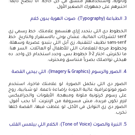
وثانوية، واستخدمهم متسق في كل حاجة. أنا بنصح دايماً:
اختبرهم على جمهورك الصغير الأول.
3. الطباعة (Typography): صوت الهوية بدون كلام
الخطوط دي اللي بتحدد إزاي هتسمع علامتك. خط رسمي زي
serif للشركات المالية، عشان يوحي بالاستقرار والتاريخ. خط
sans-serif نظيف للتقنية، زي أبل اللي بتبدو عصرية وسهلة.
وخطوط مرحة للعلامات اللي للأطفال أو العائلات. السر هنا:
ما تكترش، اختار 2-3 خطوط بس، وحدد استخدام كل واحد. ده
هيخلي تواصلك بصرياً متناسق ومحترف.
4. الصور والرسوم (Imagery & Graphics): اللي بيحيي القصة
الصور دي اللي بتكمل الصورة. لو علامتك فاخرة، استخدم
صور فوتوغرافية عالية الجودة بإضاءة ناعمة. لو شبابية، روح
على رسوم كرتونية ملونة ومبهجة. الأيقونات والجرافيكس
لازم تكون فريدة، مش مسروقة من الإنترنت. أنا بحب أقول:
الصور دي زي التوابل في الأكل، لو غلطت فيها، القصة كلها
تخرب.
5. النبرة والصوت (Tone of Voice): الكلام اللي بيلمس القلب