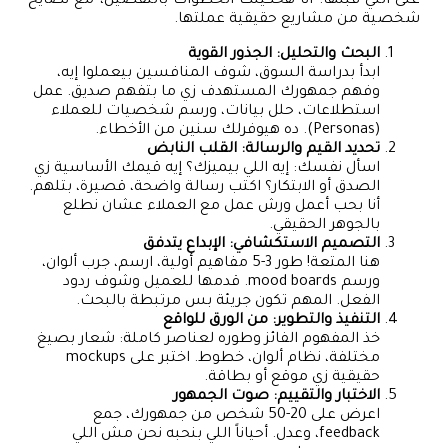
على اللي قبلها. أنا هحكيلك الخطوات بالتفصيل، مع نصايح
شخصية من مشاريع حقيقية عملتها.
البحث والتحليل: الجذور القوية
ابدأ بدراسة السوق، شوف المنافسين بيعملوا إيه،
وفهم جمهورك المستهدف زي ما بتفهم صديق. عمل
استطلاعات، حلل بيانات، ورسم شخصيات للعملاء
(Personas). ده هيوفرلك سنين من الأخطاء.
تحديد القيم والرسالة: القلب النابض
اسأل نفسك: إيه اللي بيميزك؟ إيه قيمك الأساسية زي
الصدق أو الابتكار؟ اكتب رسالة واضحة، قصيرة، بتلهم.
أنا بحب أعمل ورش عمل مع العملاء عشان نطلع
بالجوهر الحقيقي.
التصميم الاستكشافي: الإبداع يتدفق
هنا المتعة! طور 3-5 مفاهيم أولية، ارسم، جرب ألوان،
ورسم mood boards. قدمها للعميل وشوف ردود
الفعل. المهم تكون جريئة بس مرتبطة بالبحث.
التنفيذ والتطوير: من الورق للواقع
خذ المفهوم الفائز وطوره لعناصر كاملة: شعار بصيغ
مختلفة، نظام ألوان، خطوط. اختبر على mockups
حقيقية زي موقع أو بطاقة.
الاختبار والتقييم: صوت الجمهور
اعرض على 20-50 شخص من جمهورك، جمع
feedback، وعدل. أحياناً اللي بنحبه نحن مش اللي