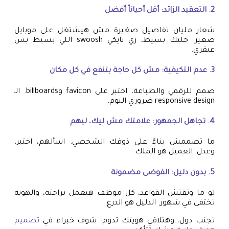
2. التعقيد الزائد: أقل أحياناً أفضل
شعار مليان تفاصيل صغيرة مش هيشتغل على موبايل
صغير. خليك بسيط، زي نايكي swoosh اللي بسيط بس
عبقري.
3. عدم التكيفية: مش كل حاجة بتنفع في كل مكان
صمم للرقمي والطباعة، اختبر على favicon وbillboards. الـ
responsive design ضروري اليوم.
4. تجاهل الجمهور: علامتك مش ليك، ليهم
ما تصممش بناءً على ذوقك الشخصي. اسألهم، اختبر،
وعدل. العميل هو الملك.
5. بدون دليل: الفوضى مضمونة
لو ما وثقتش القواعد، كل موظف هيعمل براحته، والهوية
تختفي في شهور. الدليل هو الدرع.
تجنب دول، وهتلاقي هويتك تدوم. شوف خبراء في
تصميم