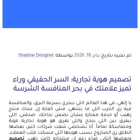
تم نشره بتاريخ
يناير 18, 2026
بواسطة
Shadow Designer
تصميم هوية تجارية: السر الحقيقي وراء
تميز علامتك في بحر المنافسة الشرسة
يا إلهي، في هذا العالم اللي بيجري بسرعة البرق، والمنافسة
فيه زي الحرب اللي ما بتنتهي، مش كفاية إن عندك منتج
رهيب أو خدمة ممتازة عشان تضمن نجاحك. صدقني، اللي
بيفرق بين اللي ينجح واللي يغرق هو هوية تجارية قوية
ومتماسكة تماماً. أنا بشخصي شفت شركات كتير، بعضها
انطلق زي الصاروخ بسبب هويتها اللي مسكت قلب العملاء،
وبعضها التاني ضاع رغم إن منتجاته كانت ذهب.
تصميم