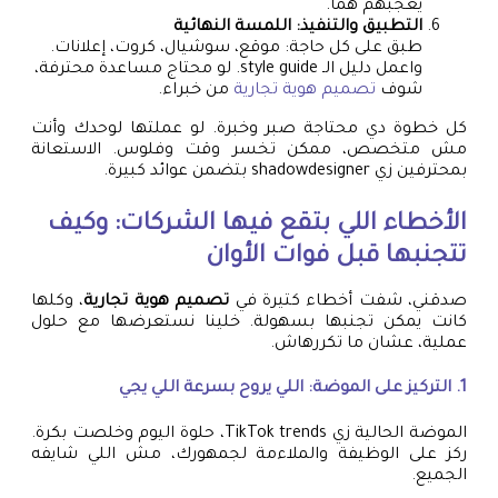
يعجبهم هما.
التطبيق والتنفيذ: اللمسة النهائية
طبق على كل حاجة: موقع، سوشيال، كروت، إعلانات.
واعمل دليل الـ style guide. لو محتاج مساعدة محترفة،
شوف
تصميم هوية تجارية
من خبراء.
كل خطوة دي محتاجة صبر وخبرة. لو عملتها لوحدك وأنت
مش متخصص، ممكن تخسر وقت وفلوس. الاستعانة
بمحترفين زي shadowdesigner بتضمن عوائد كبيرة.
الأخطاء اللي بتقع فيها الشركات: وكيف
تتجنبها قبل فوات الأوان
صدقني، شفت أخطاء كتيرة في
تصميم هوية تجارية
، وكلها
كانت يمكن تجنبها بسهولة. خلينا نستعرضها مع حلول
عملية، عشان ما تكررهاش.
1. التركيز على الموضة: اللي يروح بسرعة اللي يجي
الموضة الحالية زي TikTok trends، حلوة اليوم وخلصت بكرة.
ركز على الوظيفة والملاءمة لجمهورك، مش اللي شايفه
الجميع.