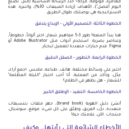
مغامرة، موثوقة، مرحة؟ حدد الرسالة الأساسية (مثل ‘نصنع
اليوم أفضل’)، الأهداف (زيادة المبيعات 30%)، والنبرة. هذه
الاستراتيجية هي بوصلتك طوال الطريق.
الخطوة الثالثة: التصميم الأولي – الإبداع يتدفق
هنا يبدأ المتعة! طور 3-5 مفاهيم شعار، اختر ألواناً، خطوطاً،
وعناصر بصرية. استخدم أدوات مثل Adobe Illustrator أو
Figma. قدم خيارات متعددة للعميل ليختار.
الخطوة الرابعة: التطوير – الصقل الدقيق
اختبر على وسائط مختلفة: هاتف، طباعة، ملابس. اجمع آراء،
عدّل، وتأكد من العملية. أنا أحب اختبار ‘الليلة المظلمة’
للشعار – هل يظهر في الظلام؟
الخطوة الخامسة: التنفيذ – الإطلاق الكبير
أنشئ دليل الهوية (brand book)، جهز ملفات بتنسيقات
متعددة، درّب الفريق، وطبّق على كل شيء: موقع، سوشيال،
منتجات. الآن، علامتك حية!
الأخطاء الشائعة التي رأيتها… وكيف