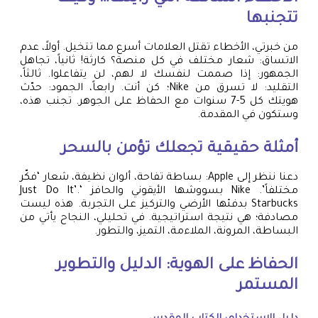
تتجنبها
من خبرتي، الأخطاء تقتل العلامات أسرع مما تتخيل. أولاً، عدم
الاتساق: شعار مختلف في كل منصة؟ كارثة! ثانياً، تجاهل
الجمهور: إذا صممت لنفسك لا لهم، لن يتفاعلوا. ثالثاً،
التقليد: لا تسرق من Nike؛ كن أنت. رابعاً، الجمود: حدّث
هويتك كل 5-7 سنوات مع الحفاظ على الجوهر. تجنب هذه،
وستكون في المقدمة.
أمثلة حقيقية تجعلك تؤمن بالسحر
دعنا ننظر إلى Apple: بساطة تفاحة، ألوان نظيفة، شعار ‘فكّر
مختلفاً’. Nike بسووشها الأيقوني والحافز ‘Just Do It’.
Starbucks بدفئها الأرضي والتركيز على التجربة. هذه ليست
مصادفة؛ هي نتيجة استراتيجية. في تحليلي، النجاح يأتي من
البساطة، المرونة، الملاءمة، التميز، والتطور.
الحفاظ على الهوية: الدليل والتطوير
المستمر