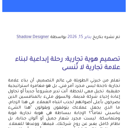
تم نشره بتاريخ
يناير 15, 2026
بواسطة
Shadow Designer
تصميم هوية تجارية: رحلة إبداعية لبناء
علامة تجارية لا تُنسى
تعلم من خبرتي الطويلة في عالم التصميم، أن بناء علامة
تجارية ناجحة ليس مجرد أمر فني، بل هو مغامرة استراتيجية
حقيقية. تخيل معي للحظة: أنت تدير مشروعاً جديداً أو تحاول
إعادة إحياء شركة قديمة، والسوق مليء بالمنافسين الذين
يصرخون بأعلى أصواتهم لجذب انتباه العملاء. في هذا الزحام،
ما الذي يجعل عملاءك يتوقفون ويقولون ‘هذا الشيء
يناسبني تماماً’؟ الإجابة ببساطة هي هوية تجارية قوية
ومتماسكة. ليست مجرد شعار جميل أو ألوان جذابة، بل
نظام كامل يعبر عن روح شركتك، قيمها، ووعدها للعملاء.