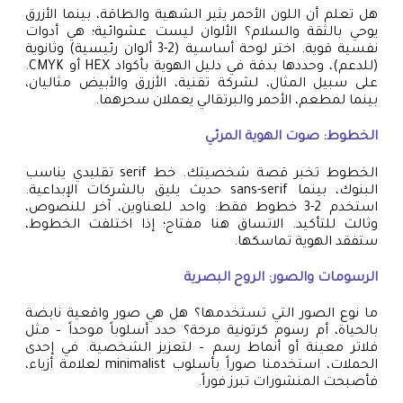
هل تعلم أن اللون الأحمر يثير الشهية والطاقة، بينما الأزرق
يوحي بالثقة والسلام؟ الألوان ليست عشوائية؛ هي أدوات
نفسية قوية. اختر لوحة أساسية (2-3 ألوان رئيسية) وثانوية
(للدعم)، وحددها بدقة في دليل الهوية بأكواد HEX أو CMYK.
على سبيل المثال، لشركة تقنية، الأزرق والأبيض مثاليان،
بينما لمطعم، الأحمر والبرتقالي يعملان سحرهما.
الخطوط: صوت الهوية المرئي
الخطوط تخبر قصة شخصيتك. خط serif تقليدي يناسب
البنوك، بينما sans-serif حديث يليق بالشركات الإبداعية.
استخدم 2-3 خطوط فقط: واحد للعناوين، آخر للنصوص،
وثالث للتأكيد. الاتساق هنا مفتاح؛ إذا اختلفت الخطوط،
ستفقد الهوية تماسكها.
الرسومات والصور: الروح البصرية
ما نوع الصور التي تستخدمها؟ هل هي صور واقعية نابضة
بالحياة، أم رسوم كرتونية مرحة؟ حدد أسلوباً موحداً – مثل
فلاتر معينة أو أنماط رسم – لتعزيز الشخصية. في إحدى
الحملات، استخدمنا صوراً بأسلوب minimalist لعلامة أزياء،
فأصبحت المنشورات تبرز فوراً.