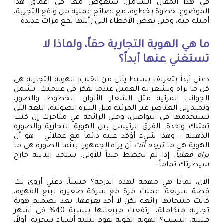
في هذا المقال الشامل، سنغوص معاً في أعماق هذا
الموضوع، خطوة بخطوة، مع نصائح عملية من واقع التجربة،
أمثلة حية، وحتى بعض الأخطاء التي رأيتها تقع مرات عديدة.
ما هي الهوية التجارية حقاً، ولماذا لا
تستغني عنها أبداً؟
دعني أبدأ بتعريف بسيط يأتي من القلب: الهوية التجارية هي
كل ما يراه ويشعر به العميل عندما يفكر في علامتك. تشمل
الجوانب المرئية مثل الشعار، الألوان، الخطوط، والصور،
وتمتد إلى العناصر غير المرئية مثل النبرة الصوتية، اللغة التي
تستخدمها في التواصل، وحتى الرائحة في متاجرك إن كنت
تمتلك واحدة. الفرق الرئيسي بين الهوية التجارية والصورة
الذهنية – وهذا شيء أؤكد عليه دائماً مع عملائي – هو أن
الهوية هي ما
تريده أنت
أن يراه الجمهور، بينما الصورة هي ما
يراه فعلياً
. إذا لم تخطط جيداً للأولى، ستجد الثانية خارج
سيطرتك تماماً.
الآن، لماذا هي مهمة لهذه الدرجة؟ حسناً، دعني أروي لك
قصة سريعة. عملت مرة مع شركة صغيرة لبيع القهوة،
كانت منتجاتها رائعة لكن لا أحد يعرفها. بعد تصميم هوية
تجارية متكاملة، ارتفعت مبيعاتها بنسبة 40% في أشهر
قليلة. السبب؟ الهوية القوية تقوم بثلاثة أشياء سحرية: أولاً،