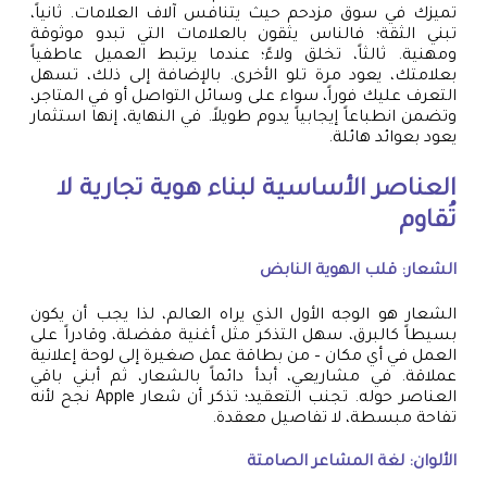
تميزك في سوق مزدحم حيث يتنافس آلاف العلامات. ثانياً،
تبني الثقة؛ فالناس يثقون بالعلامات التي تبدو موثوقة
ومهنية. ثالثاً، تخلق ولاءً؛ عندما يرتبط العميل عاطفياً
بعلامتك، يعود مرة تلو الأخرى. بالإضافة إلى ذلك، تسهل
التعرف عليك فوراً، سواء على وسائل التواصل أو في المتاجر،
وتضمن انطباعاً إيجابياً يدوم طويلاً. في النهاية، إنها استثمار
يعود بعوائد هائلة.
العناصر الأساسية لبناء هوية تجارية لا
تُقاوم
الشعار: قلب الهوية النابض
الشعار هو الوجه الأول الذي يراه العالم، لذا يجب أن يكون
بسيطاً كالبرق، سهل التذكر مثل أغنية مفضلة، وقادراً على
العمل في أي مكان – من بطاقة عمل صغيرة إلى لوحة إعلانية
عملاقة. في مشاريعي، أبدأ دائماً بالشعار، ثم أبني باقي
العناصر حوله. تجنب التعقيد؛ تذكر أن شعار Apple نجح لأنه
تفاحة مبسطة، لا تفاصيل معقدة.
الألوان: لغة المشاعر الصامتة