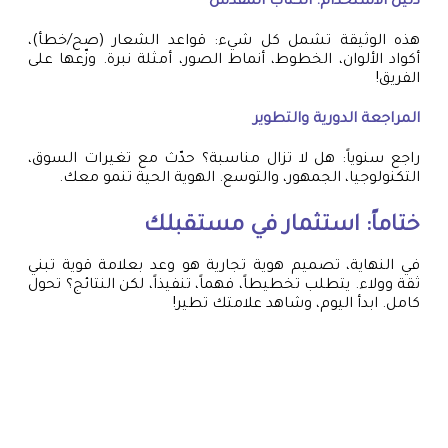
دليل الاستخدام: الكتاب المقدس
هذه الوثيقة تشمل كل شيء: قواعد الشعار (صح/خطأ)،
أكواد الألوان، الخطوط، أنماط الصور، أمثلة نبرة. وزّعها على
الفريق!
المراجعة الدورية والتطوير
راجع سنوياً: هل لا تزال مناسبة؟ حدّث مع تغيرات السوق،
التكنولوجيا، الجمهور، والتوسع. الهوية الحية تنمو معك.
ختاماً: استثمار في مستقبلك
في النهاية، تصميم هوية تجارية هو وعد بعلامة قوية تبني
ثقة وولاء. يتطلب تخطيطاً، فهماً، تنفيذاً، لكن النتائج؟ تحول
كامل. ابدأ اليوم، وشاهد علامتك تطير!