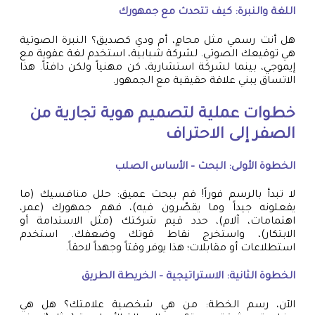
اللغة والنبرة: كيف تتحدث مع جمهورك
هل أنت رسمي مثل محامٍ، أم ودي كصديق؟ النبرة الصوتية
هي توقيعك الصوتي. لشركة شبابية، استخدم لغة عفوية مع
إيموجي، بينما لشركة استشارية، كن مهنياً ولكن دافئاً. هذا
الاتساق يبني علاقة حقيقية مع الجمهور.
خطوات عملية لتصميم هوية تجارية من
الصفر إلى الاحتراف
الخطوة الأولى: البحث – الأساس الصلب
لا تبدأ بالرسم فوراً! قم ببحث عميق: حلل منافسيك (ما
يفعلونه جيداً وما يقصّرون فيه)، فهم جمهورك (عمر،
اهتمامات، آلام)، حدد قيم شركتك (مثل الاستدامة أو
الابتكار)، واستخرج نقاط قوتك وضعفك. استخدم
استطلاعات أو مقابلات؛ هذا يوفر وقتاً وجهداً لاحقاً.
الخطوة الثانية: الاستراتيجية – الخريطة الطريق
الآن، رسم الخطة: من هي شخصية علامتك؟ هل هي