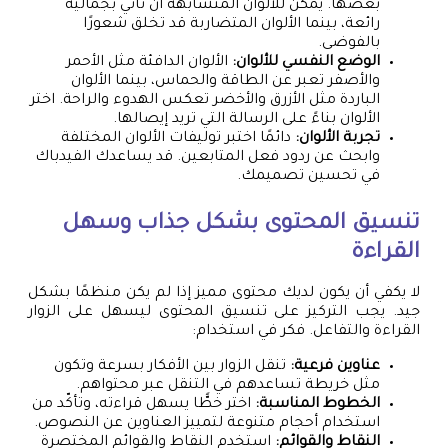
بعضها. يمكن للألوان المتشابهة أن تأتي بجمالية
رائعة، بينما الألوان المتضاربة قد تخلق شعورًا
بالفوضى.
الوضع النفسي للألوان:
الألوان الدافئة مثل الأحمر
والأصفر تعبر عن الطاقة والحماس، بينما الألوان
الباردة مثل الأزرق والأخضر تعكس الهدوء والراحة. اختر
الألوان بناءً على الرسالة التي تريد إيصالها.
تجربة الألوان:
دائمًا اختبر توليفات الألوان المختلفة
وابحث عن ردود فعل المتابعين. قد يساعدك الفيدباك
في تحسين تصميمك.
تنسيق المحتوى بشكل جذاب وسهل
القراءة
لا يكفي أن يكون لديك محتوى مميز إذا لم يكن منظمًا بشكل
جيد. يجب التركيز على تنسيق المحتوى ليسهل على الزوار
القراءة والتفاعل. فكر في استخدام:
عناوين فرعية:
تنقل الزوار بين الأفكار بسرعة وتكون
مثل خريطة تساعدهم في التنقل عبر محتواهم.
الخطوط المناسبة:
اختر خطًّا يسهل قراءته، وتأكّد من
استخدام أحجام متنوعة لتمييز العناوين عن النصوص.
النقاط والقوائم:
استخدم النقاط والقوائم المختصرة