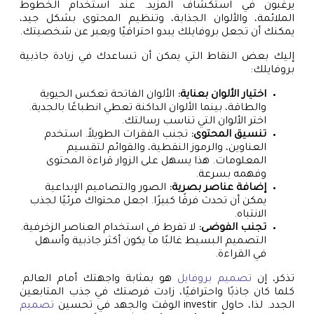
يرغبون في استكشاف المزيد. عند استخدام الخطوط
الملائمة، والألوان الجذابة، وتنظيم المحتوى بشكل جيد،
يمكنك أن تجعل بروفايلك يبدو احترافيًا ويعبر عن شخصيتك.
إليك بعض النقاط التي يمكن أن تساعدك في زيادة جاذبية
بروفايلك:
اختيار الألوان بعناية:
الألوان الفاتحة تعكس الحيوية
والطاقة، بينما الألوان الداكنة تعطي انطباعًا بالجدية.
اختر الألوان التي تناسب رسالتك.
تنسيق المحتوى:
تجنب الفقرات الطويلاً. استخدم
العناوين، والرموز النقطية، والقوائم لتقسيم
المعلومات. هذا يسهل على الزوار قراءة المحتوى
وفهمه بسرعة.
إضافة عناصر بصرية:
الصور والتصاميم الإبداعية
يمكن أن تحدث فرقًا كبيرًا. اجعل محتواك مرئيًا لجذب
الانتباه.
تجنب الفوضى:
لا تفرط في استخدام العناصر الزخرفية.
التصميم البسيط غالبًا ما يكون أكثر جاذبية وأسهل
في القراءة.
تذكر، إن
تصميم بروفايل
هو بمثابة واجهتك أمام العالم.
كلما كان جاذبًا واحترافيًا، زادت فرصتك في جذب المتابعين
الجدد. لذا، حاول investir الوقت والجهد في تحسين
تصميم