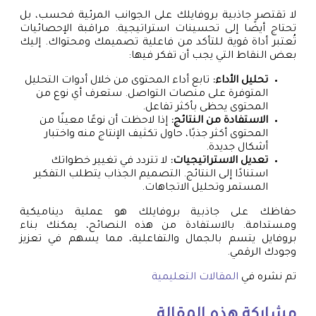
لا تقتصر جاذبية بروفايلك على الجوانب المرئية فحسب، بل
تحتاج أيضًا إلى تحسينات استراتيجية. مراقبة الإحصائيات
تُعتبر أداة قوية للتأكد من فاعلية تصميمك ومحتواك. إليك
بعض النقاط التي يجب أن تفكر فيها:
تحليل الأداء:
تابع أداء المحتوى من خلال أدوات التحليل
المتوفرة على منصات التواصل. ستعرف أي نوع من
المحتوى يحظى بأكثر تفاعل.
الاستفادة من النتائج:
إذا لاحظت أن نوعًا معينًا من
المحتوى أكثر جذبًا، حاول تكثيف الإنتاج منه واختبار
أشكال جديدة.
تعديل الاستراتيجيات:
لا تتردد في تغيير خطواتك
استنادًا إلى النتائج. التصميم الجذاب يتطلب التفكير
المستمر وتحليل الاتجاهات.
حفاظك على جاذبية بروفايلك هو عملية ديناميكية
ومستدامة. بالاستفادة من هذه النصائح، يمكنك بناء
بروفايل يتسم بالجمال والتفاعلية، مما يسهم في تعزيز
وجودك الرقمي.
تم نشره في
المقالات التعليمية
مشاركة هذه المقالة