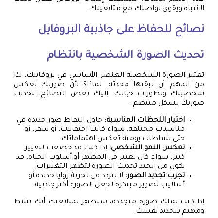
هذه الاستراتيجيات، سيمكنك إنشاء بروفايل فعّال يجذب
الانتباه ويقوي تواصلك مع متابعينك.
نصائح للحفاظ على جاذبية البروفايل
تحديث الصورة الشخصية بانتظام
تعتبر الصورة الشخصية العنصر الأساسي في بروفايلك، لذا
من المهم أن تبقيها محدثة. لماذا؟ لأن صورتك تعكس
شخصيتك وتطورات حياتك. إليك بعض النصائح لتحديث
صورتك بشكل منتظم:
اختيار اللحظات المناسبة:
حاول التقاط صور جديدة في
مناسبات مختلفة، سواء كانت احتفالات، أو سفر، أو
حتى نشاطات يومية تعكس اهتماماتك.
تعكس النمو الشخصي:
إذا كنت قد خضعت لتغيير
كبير، سواء كان تغيير في المظهر أو أسلوب الحياة، قد
يكون من الجيد تحديث الصورة لتظهر التغييرات.
تجرب تجديد الصور:
لا تتردد في تجربة زوايا جديدة أو
أساليب تصوير مبتكرة لجعل الصورة أكثر جاذبية.
إذا كنت تملك صورة متجددة، ستظهر لمتابعيك أنك نشط
ومهتم بتجديد نفسك.