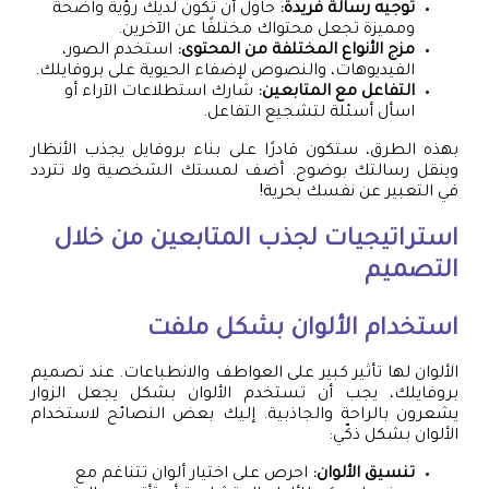
توجيه رسالة فريدة:
حاول أن تكون لديك رؤية واضحة
ومميزة تجعل محتواك مختلفًا عن الآخرين.
مزج الأنواع المختلفة من المحتوى:
استخدم الصور،
الفيديوهات، والنصوص لإضفاء الحيوية على بروفايلك.
التفاعل مع المتابعين:
شارك استطلاعات الآراء أو
اسأل أسئلة لتشجيع التفاعل.
بهذه الطرق، ستكون قادرًا على بناء بروفايل يجذب الأنظار
وينقل رسالتك بوضوح. أضف لمستك الشخصية ولا تتردد
في التعبير عن نفسك بحرية!
استراتيجيات لجذب المتابعين من خلال
التصميم
استخدام الألوان بشكل ملفت
الألوان لها تأثير كبير على العواطف والانطباعات. عند تصميم
بروفايلك، يجب أن تستخدم الألوان بشكل يجعل الزوار
يشعرون بالراحة والجاذبية. إليك بعض النصائح لاستخدام
الألوان بشكل ذكّي:
تنسيق الألوان:
احرص على اختيار ألوان تتناغم مع