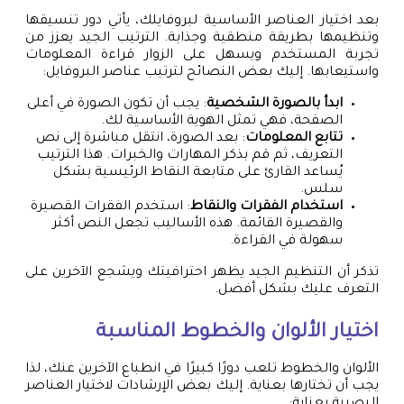
بعد اختيار العناصر الأساسية لبروفايلك، يأتي دور تنسيقها
وتنظيمها بطريقة منطقية وجذابة. الترتيب الجيد يعزز من
تجربة المستخدم ويسهل على الزوار قراءة المعلومات
واستيعابها. إليك بعض النصائح لترتيب عناصر البروفايل:
ابدأ بالصورة الشخصية
: يجب أن تكون الصورة في أعلى
الصفحة، فهي تمثل الهوية الأساسية لك.
تتابع المعلومات
: بعد الصورة، انتقل مباشرة إلى نص
التعريف، ثم قم بذكر المهارات والخبرات. هذا الترتيب
يُساعد القارئ على متابعة النقاط الرئيسية بشكل
سلس.
استخدام الفقرات والنقاط
: استخدم الفقرات القصيرة
والقصيرة القائمة. هذه الأساليب تجعل النص أكثر
سهولة في القراءة.
تذكر أن التنظيم الجيد يظهر احترافيتك ويشجع الآخرين على
التعرف عليك بشكل أفضل.
اختيار الألوان والخطوط المناسبة
الألوان والخطوط تلعب دورًا كبيرًا في انطباع الآخرين عنك، لذا
يجب أن تختارها بعناية. إليك بعض الإرشادات لاختيار العناصر
البصرية بعناية: