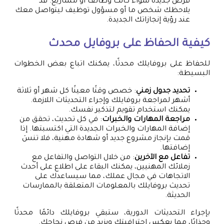
فرص جديدة سواء كانت وظائف أو مشاريع. قد
يلاحظك شخص ما أو مسؤول توظيف ليتواصل معك
عند رؤية إنجازاتك الجديدة.
كيفية الحفاظ على بروفايل محدث
للحفاظ على بروفايلك محدثًا، يمكنك اتباع بعض الخطوات
البسيطة:
تحديد جدول زمني
: خصص وقتًا معينًا كل شهر أو ثلاثة
أشهر لمراجعة بروفايلك وإجراء التحديثات اللازمة.
يمكنك استخدام تقويم لتذكير نفسك.
مراجعة المهارات والخبرات
: في كل تحديث، تحقق من
إضافة المهارات والخبرات الجديدة التي اكتسبتها. إذا
قمت بإنجاز مشروع جديد أو شهادة مهنية، فلا تنسَ
إضافتها.
تفاعل مع الآخرين
: من خلال التواصل والتفاعل مع
زملائك المهنيين، يمكنك البقاء على اطلاع على أحدث
الاتجاهات في مجال عملك، مما سيساعدك على
تحديث بروفايلك بالمعلومات المتعلقة بالممارسات
الحديثة.
بإجراء التحديثات الدورية، ستبقي بروفايلك دائمًا محدثًا
وجذابًا، مما يعكس احترافيتك ويزيد من فرص نجاحك.