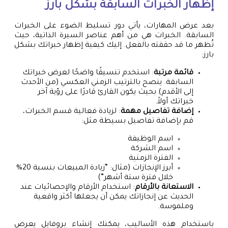
إظهار الخبرات السابقة بشكل بارز
بعد عرض المهارات، يأتي دور تسليط الضوء على الخبرات
السابقة. الخبرات هي من أهم عناصر السيرة الذاتية، حيث
تُظهر ما قد حققته بالفعل. إليك كيفية إظهار خبراتك بشكل
بارز:
قائمة مرتبة
: استخدم تنسيقًا واضحًا لعرض خبراتك
السابقة. ينصح بالترتيب الزمني العكسي (من الأحدث
إلى الأقدم) بحيث يكون القارئ قادرًا على رؤية آخر
خبراتك أولاً.
إضافة تفاصيل مهمة
: لزيادة فعالية قسم الخبرات،
قم بإضافة تفاصيل بسيطة مثل:
اسم الوظيفة
اسم الشركة
الفترة الزمنية
أبرز الإنجازات (مثال: “زيادة المبيعات بنسبة 20%
خلال فترة ستة أشهر”)
الاستعانة بالأرقام
: استخدام الأرقام والإحصائيات عند
الحديث عن إنجازاتك يمكن أن يجعلها أكثر واقعية
وملموسة.
باستخدام هذه الأساليب، يمكنك إنشاء بروفايل يعرض