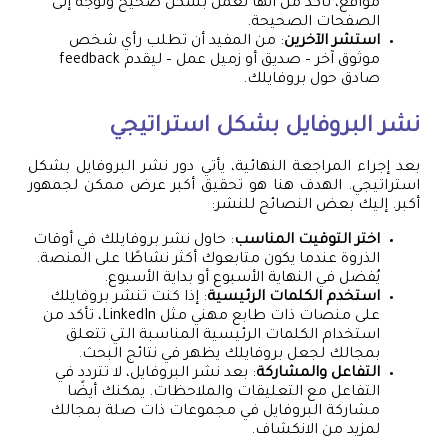
مواقع، تأكد من أنها تعمل بشكل صحيح وتوجه إلى
الصفحات الصحيحة.
استشر الآخرين
: من المفيد أن تطلب رأي شخص
موثوق آخر – صديق أو زميل عمل – ليقدم feedback
صادق حول بروفايلك.
نشر البروفايل بشكل استراتيجي
بعد إجراء المراجعة النهائية، يأتي دور نشر البروفايل بشكل
استراتيجي. الهدف هنا هو تحقيق أكبر عرض ممكن لجمهور
أكبر. إليك بعض النصائح للنشر:
اختر التوقيت المناسب
: حاول نشر بروفايلك في أوقات
الذروة عندما يكون متابعوك أكثر نشاطًا على المنصة.
يُفضل في النهاية الأسبوع أو بداية الأسبوع.
استخدم الكلمات الرئيسية
: إذا كنت تنشر بروفايلك
على منصات ذات طابع مهني مثل LinkedIn، تأكد من
استخدام الكلمات الرئيسية المناسبة التي تتعلق
بمجالك لجعل بروفايلك يظهر في نتائج البحث.
التفاعل والمشاركة
: بعد نشر البروفايل، لا تتردد في
التفاعل مع التعليقات والملاحظات. يمكنك أيضًا
مشاركة البروفايل في مجموعات ذات صلة بمجالك
لمزيد من الانكشاف.