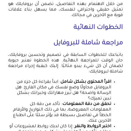
من خلال الاهتمام بهذه التفاصيل، تضمن أن بروفايلك هو
تمثيل حقيقي واحترافي لنفسك، مما يسهل بناء علاقات
قوية مع الآخرين في مجالك.
الخطوات النهائية
مراجعة شاملة للبروفايل
باتباعك للخطوات السابقة في تصميم وتحسين بروفايلك،
حان الوقت للمراجعة النهائية. هذه الخطوة تعتبر حيوية
لضمان أن كل شيء يبدو مثاليًا. إليك كيفية إجراء مراجعة
شاملة لبروفايلك:
اقرأ المحتوى بشكل شامل
: ابدأ بقراءة كل جزء من
البروفايل محاولًا وضع نفسك في مكان القارئ. هل
الرسالة واضحة؟ هل تبرز مهاراتك وخبراتك بشكل
تبين تميزك؟
تحقق من دقة المعلومات
: تأكد من دقة كل
المعلومات المعروضة، بما في ذلك التواريخ والأرقام.
الخطأ في تفاصيل بسيطة قد يؤثر سلبًا على انطباع
الآخرين عنك.
اختبر الروابط والنقر
: إذا كان لديك روابط لمشروعات أو