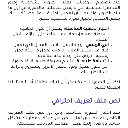
عند تصميم بروفايلك، تعتبر الصورة الشخصية إحدى
العناصر الأساسية التي لا يمكن تجاهلها. فالصورة هي أول ما
يراه الآخرون، ولذا يجب أن تعكس احترافك وشخصيتك. إليك
بعض النصائح لاختيار صورة شخصية مميزة:
اختيار الخلفية المناسبة
: يفضل أن تكون الخلفية
بسيطة وغير مزدحمة، مما يساعد على إبرازك بشكل
أفضل.
الزي الرسمي
: ارتدِ ملابس تناسب المجال الذي تعمل
فيه. على سبيل المثال، إذا كنت تعمل في بيئة عمل
رسمية، احرص على ارتداء بدلة مناسبة.
ابتسامة طبيعية
: ابتسم بطريقة طبيعية، فالصورة
التي تحوي تعبيرًا ودودًا تجعل الآخرين يشعرون بالراحة
عند النظر إليك.
تذكر أن الصورة الجيدة يمكن أن تترك انطباعًا أوليًا قويًا، لذا
اجعلها مميزة!
نص ملف تعريف احترافي
بعد اختيار الصورة المناسبة، يأتي دور نص ملف التعريف
الخاص بك. يجب أن يُعبّر النص عن هويتك ومهاراتك بشكل
مباشر وواضح. إليك بعض العناصر التي يجب تضمينها: