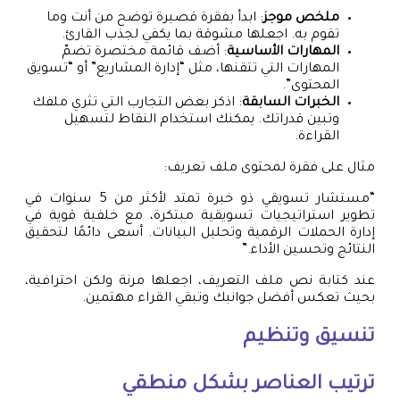
ملخص موجز
: ابدأ بفقرة قصيرة توضح من أنت وما
تقوم به. اجعلها مشوقة بما يكفي لجذب القارئ.
المهارات الأساسية
: أضف قائمة مختصرة تضمّ
المهارات التي تتقنها، مثل “إدارة المشاريع” أو “تسويق
المحتوى”.
الخبرات السابقة
: اذكر بعض التجارب التي تثري ملفك
وتبين قدراتك. يمكنك استخدام النقاط لتسهيل
القراءة.
مثال على فقرة لمحتوى ملف تعريف:
“مستشار تسويقي ذو خبرة تمتد لأكثر من 5 سنوات في
تطوير استراتيجيات تسويقية مبتكرة، مع خلفية قوية في
إدارة الحملات الرقمية وتحليل البيانات. أسعى دائمًا لتحقيق
النتائج وتحسين الأداء.”
عند كتابة نص ملف التعريف، اجعلها مرنة ولكن احترافية،
بحيث تعكس أفضل جوانبك وتبقي القراء مهتمين.
تنسيق وتنظيم
ترتيب العناصر بشكل منطقي