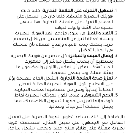
جميل؛ إن لها تأثيرات عميقة على جميع جوانب العمل:
تسهيل التعرف على العلامة التجارية:
كلما كانت
هويتك البصرية متسقة، كلما كان من السهل على
العملاء التعرف على علامتك التجارية. هذا يسهل
عملية بناء الثقة والولاء لديهم.
التفرد والتميز:
في سوق مزدحم، تعد الهوية البصرية
وسيلة فعالة لتبرز عن المنافسين. من خلال تصميم
فريد، يمكنك جذب الانتباه وإقناع العملاء بأن علامتك
هي الخيار الأفضل.
إيصال القيمة والمبادئ:
كل عنصر من هويتك البصرية
يستطيع أن يتحدث بشكل مباشر إلى جمهورك
المستهدف. يمكن أن تعكس الألوان والمضمون ما
يمثله عملك وما يسعى لتحقيقه.
تعزيز صحة العلامة التجارية:
الشكل العام للعلامة يؤثر
على الانطباع الأول. الهوية البصرية الجذابة تعطي
انطباعاً إيجابياً وتعزز من مصداقية العلامة التجارية.
الدعم التسويقي:
عندما تكون لهويتك البصرية نقاط
قوة، فإنها تعزز من جهود التسويق الخاصة بك، مما
يجعل الحملات أكثر نجاحًا وفعالية.
بالإضافة إلى ذلك، يساعد تطوير الهوية البصرية على تفعيل
التفاعل مع الجمهور. على سبيل المثال، استخدمت هوية
بصرية معينة عند إطلاق منتج جديد، ونجحت بشكل ساحق