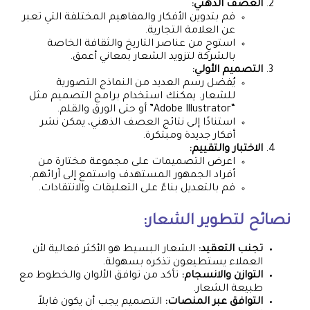
العصف الذهني:
قم بتدوين الأفكار والمفاهيم المختلفة التي تعبر
عن العلامة التجارية.
استوحِ من عناصر التاريخ والثقافة الخاصة
بالشركة لتزويد الشعار بمعاني أعمق.
التصميم الأولي:
يُفضل رسم العديد من النماذج التصورية
للشعار. يمكنك استخدام برامج التصميم مثل
“Adobe Illustrator” أو حتى الورق والقلم.
استنادًا إلى نتائج العصف الذهني، يمكن نشر
أفكار جديدة ومبتكرة.
الاختبار والتقييم:
اعرض التصميمات على مجموعة مختارة من
أفراد الجمهور المستهدف واستمع إلى آرائهم.
قم بالتعديل بناءً على التعليقات والانتقادات.
نصائح لتطوير الشعار:
تجنب التعقيد:
الشعار البسيط هو الأكثر فعالية لأن
العملاء يستطيعون تذكره بسهولة.
التوازن والانسجام:
تأكد من توافق الألوان والخطوط مع
طبيعة الشعار.
التوافق عبر المنصات:
التصميم يجب أن يكون قابلاً