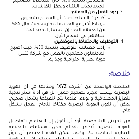
الاجتماعي بنسبة 90%. كان استخدام التصميم
الجديد يجذب الانتباه ويحفز النقاشات.
ردود الفعل من العملاء:
أظهرت الاستطلاعات أن العملاء يشعرون
بارتباط أكبر مع العلامة التجارية، حيث قال 85%
من العملاء الجدد إن الشعار الجديد لفت
انتباههم في المقام الأول.
التوظيف والاحتفاظ بالموظفين:
زادت معدلات التوظيف بنسبة 30%، حيث أصبح
المحتملون مهتمين بالعمل مع شركة تتبنى
هوية بصرية احترافية وجذابة.
خلاصة:
الخلاصة الواضحة من “شركة XYZ” ومثالها هي أن الهوية
البصرية ليست مجرد تصميم جميل؛ بل هي أداة استراتيجية
لتعزيز المصداقية والولاء. عندما يتم تنفيذها بشكل صحيح،
يمكن أن تكون الهوية البصرية مفتاحًا لنجاح العمل بشكل
عام.
من تجربتي الشخصية، أود أن أقول إن الاهتمام بتفاصيل
الهوية البصرية يُظهر للعالم مدى اهتمامك بالعلامة
التجارية الخاصة بك وكيف يمكن لهذه العناصر أن تؤثر