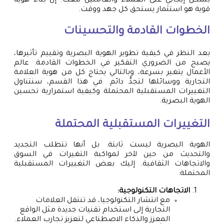
بشكل إيجابي على العملاء والعاملين معك. إن بناء هوية
قوية هو استثمار يستحق كل جهد ووقت.
الخطوات القادمة والتحسينات
بعد النظر في كيفية تطوير الهوية البصرية وتقييم تأثيرها،
يصبح من الضروري التفكير في الخطوات القادمة. عالم
الأعمال يتغير بسرعة، وبالتالي يحتاج كل من هوية العلامة
التجارية ووسائلها لتجدٍّ دائم. في هذا القسم، سنتناول
التغييرات المستقبلية المحتملة وكيفية استمرارية تحسين
الهوية البصرية.
التغييرات المستقبلية المحتملة
الهوية البصرية ليست ثابتة. بل أنها تتطلب التجديد
والتحديث من حين لآخر لمواكبة التغيرات في السوق
والاتجاهات الثقافية. إليك بعض التغييرات المستقبلية
المحتملة:
الاتجاهات التكنولوجية:
مع انتشار التكنولوجيا، قد تنتقل العلامات
التجارية إلى استخدام تقنيات جديدة مثل الواقع
المعزز والذكاء الاصطناعي لتعزيز تجارب العملاء.