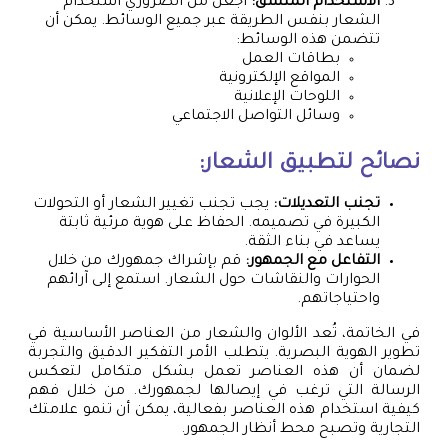
الاستخدام المتسق:
اجعل من الضروري استخدام
الشعار بنفس الطريقة عبر جميع الوسائط. يمكن أن
تتضمن هذه الوسائط:
بطاقات العمل
المواقع الإلكترونية
اللوحات الإعلانية
وسائل التواصل الاجتماعي
نصائح لتطبيق الشعار:
تجنب التعديلات:
يجب تجنب تغيير الشعار أو التحولات
الكبيرة في تصميمه. الحفاظ على هوية مرئية ثابتة
يساعد في بناء الثقة.
التفاعل مع الجمهور:
قم بإشراك جمهورك من خلال
الحوارات والنقاشات حول الشعار. استمع إلى آرائهم
واحتياجاتهم.
في الخاتمة، تُعد الألوان والشعار من العناصر الأساسية في
تطوير الهوية البصرية. يتطلب الأمر التفكير الدقيق والتجربة
لضمان أن هذه العناصر تعمل بشكل متكامل لتعكس
الرسالة التي ترغب في إيصالها لجمهورك. من خلال فهم
كيفية استخدام هذه العناصر بفعالية، يمكن أن تنمو علامتك
التجارية وتصبح محط أنظار الجمهور.