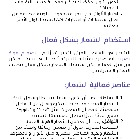
تكون الألوان مفضلة أو غير مفضلة حسب الثقافات
المختلفة.
اختبار الألوان:
قم بتجربة مجموعات لونية مختلفة من
خلال استبيانات أو اختبارات A/B لتحديد الألوان الأكثر
فعالية.
استخدام الشعار بشكل فعال
الشعار هو العنصر المرئي الأكثر تميزًا في
تصميم هوية
بصرية
. إنه صورة تمثيلية للشركة يُنظر إليها بشكل متكرر
من قبل العملاء. لكن استخدام الشعار بشكل فعال يتطلب
التفكير الاستراتيجي.
عناصر فعالية الشعار:
البساطة:
يجب أن يكون الشعار بسيطًا وسهل التذكر.
الشعار المعقد قد يصعب تذكره ويقلل من التفاعل.
شخصيًا، ألاحظ أن الشعارات مثل “Nike” و “Apple”
تحقق نجاحًا كبيرًا بفضل تصميمها البسيط.
التوافق:
يجب أن يعكس الشعار الهوية العامة
للعلامة التجارية. حاول أن تضمن ارتباطًا واضحًا بين
الشعار وبقية العناصر البصرية مثل الألوان والخطوط.