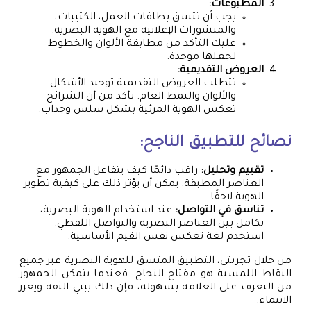
المطبوعات:
يجب أن تتسق بطاقات العمل، الكتيبات،
والمنشورات الإعلانية مع الهوية البصرية.
عليك التأكد من مطابقة الألوان والخطوط
لجعلها موحدة.
العروض التقديمية:
تتطلب العروض التقديمية توحيد الأشكال
والألوان والنمط العام. تأكد من أن الشرائح
تعكس الهوية المرئية بشكل سلس وجذاب.
نصائح للتطبيق الناجح:
تقييم وتحليل:
راقب دائمًا كيف يتفاعل الجمهور مع
العناصر المطبقة. يمكن أن يؤثر ذلك على كيفية تطوير
الهوية لاحقًا.
تناسق في التواصل:
عند استخدام الهوية البصرية،
تكامل بين العناصر البصرية والتواصل اللفظي.
استخدم لغة تعكس نفس القيم الأساسية.
من خلال تجربتي، التطبيق المتسق للهوية البصرية عبر جميع
النقاط اللمسية هو مفتاح النجاح. فعندما يتمكن الجمهور
من التعرف على العلامة بسهولة، فإن ذلك يبني الثقة ويعزز
الانتماء.