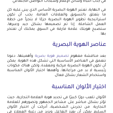
في جذب انتباه وسائل الإعلام وشبكات التواصل الاجتماعي.
في النهاية، تعتبر الهوية البصرية الأساس الذي يبنى عليه كل
ما يتعلق بالتسويق والعلاقات العامة. يجب أن تكون
استراتيجية تطوير الهوية البصرية جزءًا لا يتجزأ من خطة
العمل الشاملة. إذا تم تصميمها بشكل جيد وعبرها،
ستصبح هويتك علامة فارقة في السوق يمكنك أن تفتخر
بها.
عناصر الهوية البصرية
بعد مناقشة مفهوم
تصميم هوية بصرية
وأهميتها، دعونا
نتعمق في العناصر الأساسية التي تشكل هذه الهوية. يمكن
أن تكون الهوية البصرية مركبة ومعقدة، ولكن هناك مكونات
رئيسية لا بد من مراعاتها، وأهمها اختيار الألوان المناسبة
واستخدام الشعار بشكل فعال.
اختيار الألوان المناسبة
الألوان تلعب دورًا كبيرًا في تحديد هوية العلامة التجارية، حيث
تؤثر بشكل مباشر على مشاعر الجمهور وتصورهم للعلامة
التجارية. من تجربتي الشخصية، أدركت أن اختيار الألوان
السليم يمكن أن يعزز التفاعل ويزيد من رغبة العملاء في