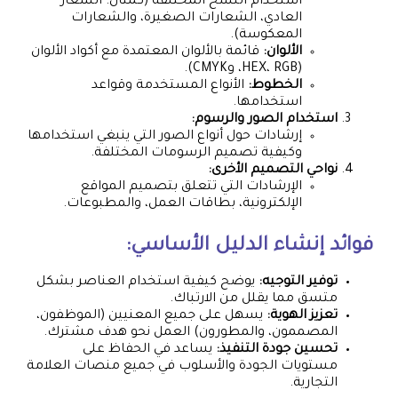
استخدام النسخ المختلفة (كمثال: الشعار
العادي، الشعارات الصغيرة، والشعارات
المعكوسة).
الألوان:
قائمة بالألوان المعتمدة مع أكواد الألوان
(HEX، RGB، وCMYK).
الخطوط:
الأنواع المستخدمة وقواعد
استخدامها.
استخدام الصور والرسوم:
إرشادات حول أنواع الصور التي ينبغي استخدامها
وكيفية تصميم الرسومات المختلفة.
نواحي التصميم الأخرى:
الإرشادات التي تتعلق بتصميم المواقع
الإلكترونية، بطاقات العمل، والمطبوعات.
فوائد إنشاء الدليل الأساسي:
توفير التوجيه:
يوضح كيفية استخدام العناصر بشكل
متسق مما يقلل من الارتباك.
تعزيز الهوية:
يسهل على جميع المعنيين (الموظفون،
المصممون، والمطورون) العمل نحو هدف مشترك.
تحسين جودة التنفيذ:
يساعد في الحفاظ على
مستويات الجودة والأسلوب في جميع منصات العلامة
التجارية.