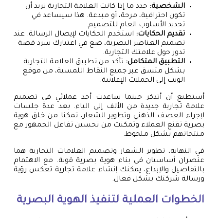
الشخصية:
حدد ما إذا كانت العلامة التجارية تريد أن
تكون احترافية، مرحة، أو مبدعة. هذا سيساعد في
تحديد الأسلوب العام للتصميم.
تقديم الحكايات:
استخدم الحكايات لإيصال الرسالة. عند
تصميم العناصر البصرية، ضع في اعتبارك سرد قصة
تدور حول علامتك التجارية.
التطبيق المتكامل:
تأكد من تطبيق العلامة التجارية
بشكل متسق عبر جميع النقاط اللمسية، من موقع
الويب إلى الحملات الإعلانية.
أستطيع أن أتذكر حينما ساعدت أحد عملائي في تصميم
علامة تجارية جديدة من الألف إلى الياء. بعد عدة جلسات
لإجراء العصف الذهني وتطوير الشعار، تمكنا من خلق هوية
بصرية تقنع العملاء وتمكنت من تحسين تفاعل الجمهور مع
منتجاتهم بشكل ملحوظ.
في النهاية، تطوير الشعار وتصميم العلامات التجارية هما
عنصران أساسيان في بناء هوية بصرية قوية. مع الاهتمام
بالتفاصيل والإبداع، يمكنك إنشاء علامة تجارية تعكس رؤية
ورسالة شركتك بشكل فعال.
الخطوات العملية لتنفيذ الهوية البصرية