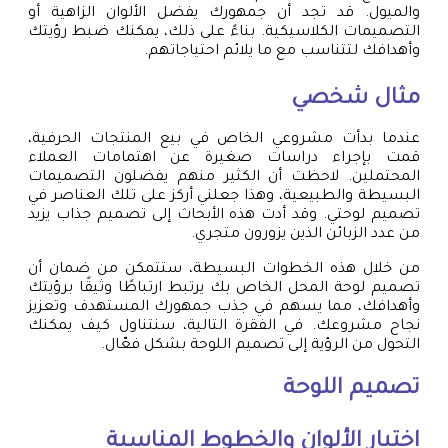
والميول. قد تجد أن جمهورك يفضل الألوان الزاهية أو
التصميمات الكلاسيكية. بناءً على ذلك، يمكنك ضبط رؤيتك
وأهدافك لتتناسب مع ما يلائم احتياجاتهم.
مثال شخصي
عندما بدأت مشروعي الخاص في بيع المنتجات الحرفية،
قمت بإجراء دراسات صغيرة عن اهتمامات العملاء
المحتملين. لاحظت أن الكثير منهم يفضلون التصميمات
البسيطة والطبيعية، وهذا جعلني أركز على تلك العناصر في
تصميم لوحتي. وقد أدت هذه الأبحاث إلى تصميم جذاب يزيد
من عدد الزبائن الذين يزورون متجري.
من خلال هذه الخطوات البسيطة، ستتمكن من ضمان أن
تصميم لوحة المحل الخاص بك يرتبط ارتباطًا وثيقًا برؤيتك
وأهدافك، مما يسهم في جذب جمهورك المستهدف وتعزيز
نجاح مشروعك. في الفقرة التالية، سنتناول كيف يمكنك
التحول من الرؤية إلى تصميم اللوحة بشكل فعّال.
تصميم اللوحة
اختيار الألوان والخطوط المناسبة