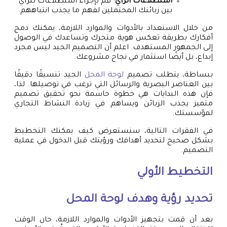
استطلاعات الرأي
: قم بإجراء استطلاعات للرأي
بين زبائنك المحتملين لفهم ما يجذب انتباههم.
من خلال الاستعداد بالأدوات والموارد اللازمة، يمكنك دمج
أفكارك بطريقة تعكس هوية متجرك وتساعدك في الوصول
إلى الجمهور المستهدف. اعلم أن التصميم الجيد ليس مجرد
إبداع، بل أيضًا استثمار في نجاح مشروعك.
ببساطة، يتطلب تصميم
لوحة المحل
الجيد تنسيقًا دقيقًا
بين العناصر البصرية والرسائل التي ترغب في توصيلها. لذا،
فإن هذه البدايات هي خطوة حاسمة نحو تحقيق تصميم
متميز يجذب الزبائن ويساهم في زيادة النشاط التجاري
لمؤسستك.
في الفقرات التالية، سنستعرض كيف يمكنك التخطيط
بشكل صحيح لتحديد أهدافك ورؤيتك قبل الدخول في عملية
التصميم.
التخطيط الأولي
تحديد رؤية وهدف
لوحة المحل
بعد أن قمت بتجهيز الأدوات والموارد اللازمة، حان الوقت