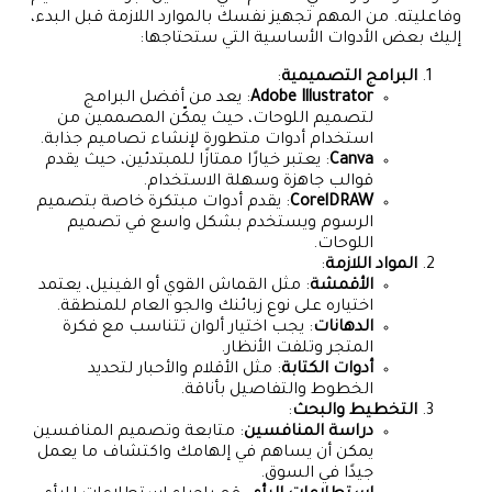
وفاعليته. من المهم تجهيز نفسك بالموارد اللازمة قبل البدء،
إليك بعض الأدوات الأساسية التي ستحتاجها:
البرامج التصميمية
:
Adobe Illustrator
: يعد من أفضل البرامج
لتصميم اللوحات، حيث يمكّن المصممين من
استخدام أدوات متطورة لإنشاء تصاميم جذابة.
Canva
: يعتبر خيارًا ممتازًا للمبتدئين، حيث يقدم
قوالب جاهزة وسهلة الاستخدام.
CorelDRAW
: يقدم أدوات مبتكرة خاصة بتصميم
الرسوم ويستخدم بشكل واسع في تصميم
اللوحات.
المواد اللازمة
:
الأقمشة
: مثل القماش القوي أو الفينيل، يعتمد
اختياره على نوع زبائنك والجو العام للمنطقة.
الدهانات
: يجب اختيار ألوان تتناسب مع فكرة
المتجر وتلفت الأنظار.
أدوات الكتابة
: مثل الأقلام والأحبار لتحديد
الخطوط والتفاصيل بأناقة.
التخطيط والبحث
:
دراسة المنافسين
: متابعة وتصميم المنافسين
يمكن أن يساهم في إلهامك واكتشاف ما يعمل
جيدًا في السوق.