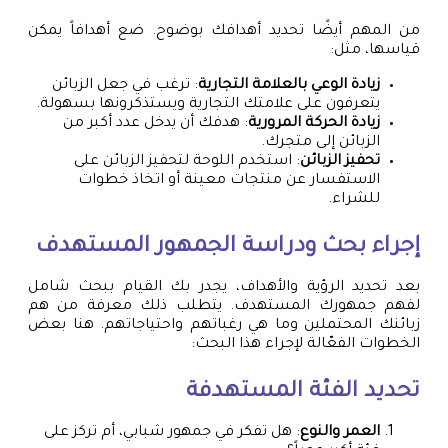
من المهم أيضًا تحديد أهدافك بوضوح. ضع أهدافاً يمكن
قياسها، مثل:
زيادة الوعي بالعلامة التجارية
: ترغب في جعل الزبائن
يتعرفون على علامتك التجارية ويستذكرونها بسهولة.
زيادة الحركة المرورية
: هدفك أن يدخل عدد أكبر من
الزبائن إلى متجرك.
تحفيز الزبائن
: استخدم اللوحة لتحفيز الزبائن على
الاستفسار عن منتجات معينة أو اتخاذ خطوات
للشراء.
إجراء بحث ودراسة الجمهور المستهدف
بعد تحديد الرؤية والأهداف، يجدر بك القيام ببحث شامل
لفهم جمهورك المستهدف. يتطلب ذلك معرفة من هم
زبائنك المحتملين وما هي رغباتهم واحتياجاتهم. هنا بعض
الخطوات الفعّالة لإجراء هذا البحث:
تحديد الفئة المستهدفة
العمر والنوع
: هل تفكر في جمهور شبابي، أم تركز على