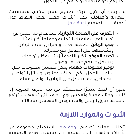
أنظارهم نحو منتجاتك ويحثهم على الدخول.
لذا، يجب أن يكون لديك تصميم مميز يعكس شخصيتك
التجارية وأهدافك. دعني أشارك معك بعض النقاط حول
أهمية تصميم
لوحة محل
:
التعرف على العلامة التجارية
: تساعد لوحة المحل في
تعزيز الوعي بعلامتك التجارية وجعلها أكثر تميّزًا.
جذب الزبائن
: تصميم جذاب واحترافي يجذب الزبائن
ويشجعهم على التفاعل مع متجرك.
تحديد الموقع
: تخبر اللوحة الزبائن بمكان تواجدك
وتسهّل عليهم عملية الوصول.
توفير معلومات مهمة
: يمكن تضمين معلومات مثل
ساعات العمل، رقم الهاتف، وعناوين وسائل التواصل
الاجتماعي، مما يسهل على الزبائن التواصل معك.
تخيل أن لديك متجرًا متخصصًا في بيع الحرف اليدوية. إذا
كانت لوحتك مميزة وتعكس نوع الحرف التي تبيعها، سترتفع
احتمالية دخول الزبائن والمتسوقين المهتمين بمجالك.
الأدوات والموارد اللازمة
تتطلب عملية تصميم
لوحة محل
استخدام مجموعة من
الأدوات والموارد التي تسهم في تحسين جودة التصميم