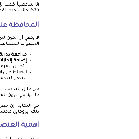
أنا شخصياً قمت ب
30%. كانت هذه القصة مثيرة للمهتمين.
المحافظة على
لا يكفي أن تكون لد
الخطوات للمساعدة
مراجعة دورية
إضافة إنجازات
الآخرين معرفة 
الحفاظ على ا
تسعى لتقديم
من خلال التحديث ال
جاذبية في عيون الم
في النهاية، إن 
ذلك. بروفايل محسن 
اهمية العنصر