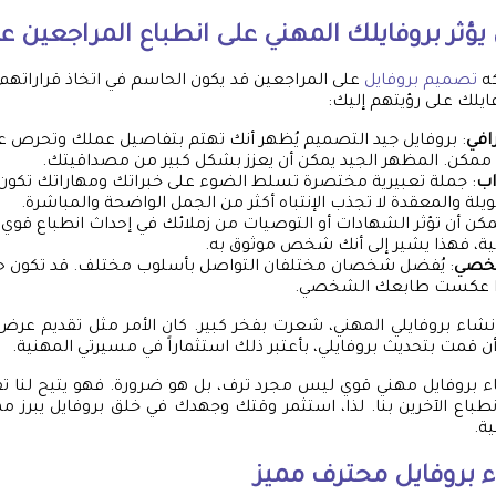
يؤثر بروفايلك المهني على انطباع المراجعين ع
كه
تصميم بروفايل
على المراجعين قد يكون الحاسم في اتخاذ قراراتهم 
فايلك على رؤيتهم إليك:
افي
: بروفايل جيد التصميم يُظهر أنك تهتم بتفاصيل عملك وتحرص 
كن. المظهر الجيد يمكن أن يعزز بشكل كبير من مصداقيتك.
اب
: جملة تعبيرية مختصرة تسلط الضوء على خبراتك ومهاراتك تكون فع
يلة والمعقدة لا تجذب الإنتباه أكثر من الجمل الواضحة والمباشرة.
مكن أن تؤثر الشهادات أو التوصيات من زملائك في إحداث انطباع قوي. 
ية، فهذا يشير إلى أنك شخص موثوق به.
شخصي
: يُفضل شخصان مختلفان التواصل بأسلوب مختلف. قد تكون حوار
ذا عكست طابعك الشخصي.
إنشاء بروفايلي المهني، شعرت بفخر كبير. كان الأمر مثل تقديم عر
ن قمت بتحديث بروفايلي، بأعتبر ذلك استثماراً في مسيرتي المهنية.
اء بروفايل مهني قوي ليس مجرد ترف، بل هو ضرورة. فهو يتيح لنا 
انطباع الآخرين بنا. لذا، استثمر وقتك وجهدك في خلق بروفايل يبرز م
ة.
ء بروفايل محترف مميز