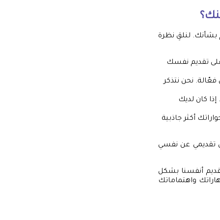
نك؟
بشأنك. لنلقِ نظرة
على تقديم نفسك
ّالة. نحن نتذكر
إذا كان لديك
اتك أكثر جاذبية
ض تقديمي عن نفسي
تقديم أنفسنا بشكل
هاراتك واهتماماتك