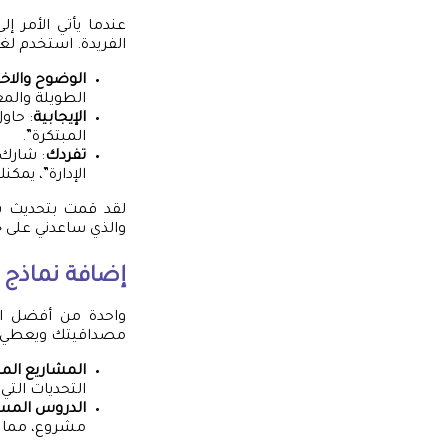
عندما يأتي الأمر 
الفريدة. استخدم ل
الوضوح والاخ
الطويلة والم
الإيجابية
: حاو
المبتكرة”.
تفردك
: شارك 
الإدارة”، يمك
لقد قمت بتحديث بر
والذي ساعدني على جذ
إضافة نماذج 
واحدة من أفضل ال
مصداقيتك ويعطي ال
المشاريع المن
التحديات الت
الدروس المس
مشروع، مما 