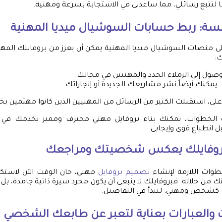
لتتبع رسائلي، مما ساعدني في الاستجابة بسرعة ومهنية.
سة: ربط حسابات السوشيال ميديا المهنية
ى منصات السوشيال ميديا المهنية يمكن أن يعزز من بروفايلك المهن
ك:
لوصول إلى الزملاء الجدد والمهنيين في مجالك.
: يمكنك أيضاً نشر مشاريعك الجديدة أو إنجازاتك.
، استقبلت الكثير من الرسائل من المهنيين الذين كانوا مهتمين بخب
ه الخطوات، يمكنك بناء بروفايل مهني محترف ومميز يخدمك في 
انطباع قوي وإيجابي.
بروفايلك يعكس شخصيتك ومراجعك
وات اللازمة لإنشاء
تصميم بروفايل
مهني، حان الوقت الآن لاستك
 خلاله. فبروفايلك لا ينبغي أن يكون مجرد سيرة ذاتية جامدة، بل 
ت كشخص ومهني. لنبدأ في التفاصيل.
ات والعبارات بعناية لتعبر عن طابعك الشخصي