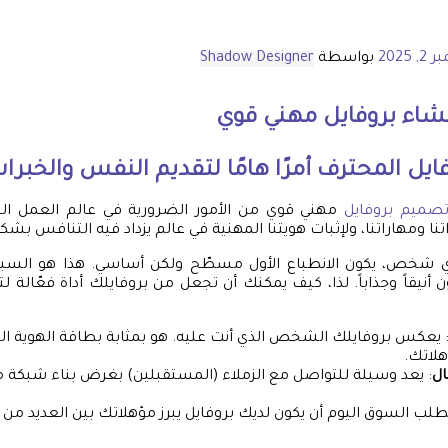
, 2025
بواسطة
Shadow Designer
شاء بروفايل مهني قوي
فايل المحترف أمرًا هامًا لتقديم النفس والخبرا
صميم بروفايل
مهني قوي من الأمور الضرورية في عالم العمل اليو
ا ومهاراتنا، ولإثبات هويتنا المهنية في عالم يزداد فيه التنافس بش
ي شخص، يكون الانطباع الأول مسطّح ولكن أساسي. هذا هو السب
 أنيقاً وجذاباً. لذا، كيف يمكنك أن تجعل من بروفايلك أداة فعّالة 
 يعكس بروفايلك الشخص الذي أنت عليه. هو بمثابة بطاقة الهوية المه
لاتك.
ال
: يعد وسيلة للتواصل مع الزملاء (المستقبلين) بغرض بناء شبكة م
تطلب السوق اليوم أن يكون لديك بروفايل يبرز مؤهلاتك بين العديد من