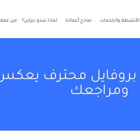
الأنشطة والخدمات
نماذج أعمالنا
لماذا شدو ديزاين؟
من عملائ
بروفايل محترف يعك
ومراجعك