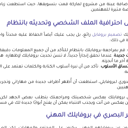
إضافة عينة من مشروع لماركة قمت بتسويقها، حيث استطعت زيادة
 احترافية الملف الشخصي وتحديثه بانتظام
يك
تصميم بروفايل
رائع، بل يجب عليك أيضاً الحفاظ عليه محدثاً واح
 في ذلك:
: قم بمراجعة بروفايلك بانتظام للتأكد من أن جميع المعلومات دقيقة.
 جديدة
: عندما تحقق إنجازاً جديداً، لا تنسَ تحديث بروفايلك لإظهاره. 
آخر ما أنجزته.
تساق الأسلوب
: تأكد من أن نبرة أسلوب الكتابة والكلمات تعتمد على 
ه.
دوري لبروفايلي، استطعت أن أُظهر أطراف جديدة من مهاراتي وتجربت
هنيين.
جعل بروفايلك يعكس شخصيتك ومراجعتك يتطلب بعض الجهد لكن 
يعكس من أنت ويجذب الانتباه يمكن أن يفتح أبوابًا جديدة لك في مس
 البصري في بروفايلك المهني