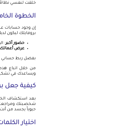
خلقت لنفسي نظامًا 
الخطوة الخام
إن وجود حسابات عل
بروفايلك ليكون لدي
حضور أكبر
: ا
عرض أعمالك
بفضل ربط حسابي على
من خلال اتباع هذ
ويساعدك في تشكيل 
كيفية جعل 
بعد استكشاف الخط
شخصيتك ومراجعتك من
حيوياً يجسد من أن
اختيار الكلم