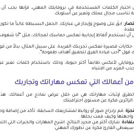
إلى اختيار الكلمات المستخدمة في بروفايلك المهني، فإنها يج
غة تناسب مجال عملك وتعبر عن أسلوبك.
تصار
: ابقَ على وضوح وإيجاز في عبارتك. الجمل البسيطة غالباً ما تكون أ
عقدة.
ل أن تستخدم ألفاظ إيجابية تعكس حماسك لمجالك، مثل “أنا شغوف ب
حكايات قصيرة تعكس تجربتك الفريدة. على سبيل المثال، بدلاً من قو
نك قول “أحب قيادة الفرق لتحقيق أهداف طموحة”.
وفايلي لأعكس طابعاً أكثر حيوية، وذلك باستخدام كلمات تعبر
ب المزيد من الانتباه.
من أعمالك التي تعكس مهاراتك وتجاربك
طرق لإثبات مهاراتك هي من خلال عرض نماذج من أعمالك. هذا 
زائرين فكرة عن مستوى احترافيتك.
جزة
: قم بإدراج صور أو روابط لمشاريعك السابقة. تأكد من إضافة
ي واجهتها وكيف قمت بحلها.
تفادة
: شارك أكثر من مجرد النتائج. اشرح المهارات والخبرات التي اك
سيعطي القارئ فكرة عن تطورك المهني.