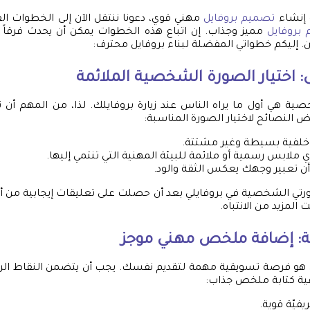
ة إنشاء
تصميم بروفايل
مهني قوي، دعونا ننتقل الآن إلى الخطوات الف
بروفايل
مميز وجذاب. إن اتباع هذه الخطوات يمكن أن يحدث فرقاً ك
ن. إليكم خطواتي المفضلة لبناء بروفايل محترف:
: اختيار الصورة الشخصية الملائمة
صية هي أول ما يراه الناس عند زيارة بروفايلك. لذا، من المهم أن
ض النصائح لاختيار الصورة المناسبة:
ر خلفية بسيطة وغير مشتتة.
دي ملابس رسمية أو ملائمة للبيئة المهنية التي تنتمي إليها.
 أن تعبير وجهك يعكس الثقة والود.
رتي الشخصية في بروفايلي بعد أن حصلت على تعليقات إيجابية من أ
المزيد من الانتباه.
ية: إضافة ملخص مهني موجز
هو فرصة تسويقية مهمة لتقديم نفسك. يجب أن يتضمن النقاط الر
فية كتابة ملخص جذاب:
يفيّة قوية.