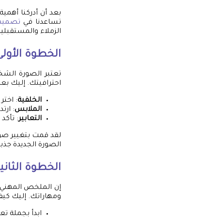
بعد أن أدركنا أهمي
تساعدنا في
تصميم 
الزملاء والمستقبلي
الخطوة الأولى
تعتبر الصورة الشخ
احترافيتك. إليك بع
الخلفية
: اخت
الملابس
: ارت
التعابير
: تأكد
لقد قمت بتغيير صو
الصورة الجديدة جذبت 
الخطوة الثان
إن الملخص المهني 
ومهاراتك. إليك كي
ابدأ بجملة تعر