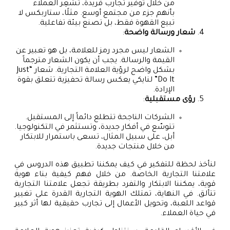
من خلال توفير تجارب فريدة، تُشعِر العملاء
بأنهم جزء من مجتمع أوسع. مثلًا، ستاربكس لا
تبيع القهوة فقط، بل تصنع بيئة تفاعلية.
شعار ورسالة واضحة
:
الشعار ليس مجرد رمز للعلامة، بل هو تعبير عن
القيمة والرسالة. يجب أن يكون الشعار مترجماً
بشكل واضح لرؤية العلامة التجارية. شعار “Just
Do It” لنايكي يعكس رسالة تحفيزية تتعلق بقوة
الإرادة.
رؤى مستقبلية
:
الشركات الناجحة تتطلع دائماً إلى المستقبل.
تتوسّع في أفكار جديدة، وتستثمر في التكنولوجيا.
أبل، على سبيل المثال، تسعى باستمرار للابتكار
من خلال منتجات جديدة.
لنأخذ لحظة للتفكير في كيف يمكننا تطبيق هذه الدروس في
علامتنا التجارية الخاصة. من خلال فهم كيفية بناء هوية
قوية، يمكننا الابتكار والتفرد بطريقة تجعل علامتنا التجارية
تتألق. في النهاية، تمتلك الهوية التجارية القدرة على تغيير
قواعد اللعبة، وتحويل الأعمال إلى تجارب حقيقية لها أثر كبير
في حياة العملاء.