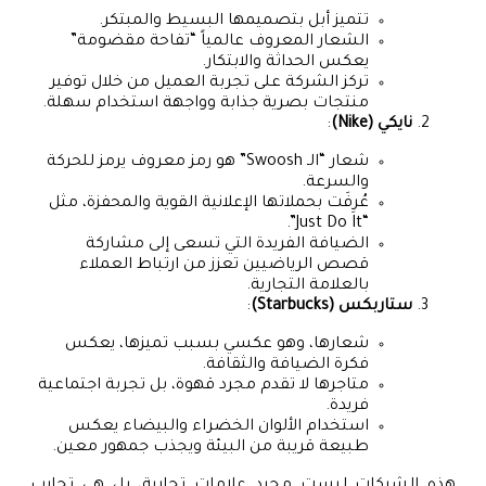
تتميز أبل بتصميمها البسيط والمبتكر.
الشعار المعروف عالمياً “تفاحة مقضومة”
يعكس الحداثة والابتكار.
تركز الشركة على تجربة العميل من خلال توفير
منتجات بصرية جذابة وواجهة استخدام سهلة.
نايكي (Nike)
:
شعار “الـ Swoosh” هو رمز معروف يرمز للحركة
والسرعة.
عُرِفَت بحملاتها الإعلانية القوية والمحفزة، مثل
“Just Do It”.
الضيافة الفريدة التي تسعى إلى مشاركة
قصص الرياضيين تعزز من ارتباط العملاء
بالعلامة التجارية.
ستاربكس (Starbucks)
:
شعارها، وهو عكسي بسبب تميزها، يعكس
فكرة الضيافة والثقافة.
متاجرها لا تقدم مجرد قهوة، بل تجربة اجتماعية
فريدة.
استخدام الألوان الخضراء والبيضاء يعكس
طبيعة قريبة من البيئة ويجذب جمهور معين.
هذه الشركات ليست مجرد علامات تجارية، بل هي تجارب