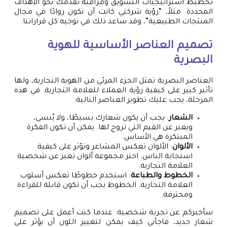
تخطيط استراتيجيات التسويق ومراقبة تقدمك نحو الأهداف
المحددة. مثلاً، “رؤية شركتي كانت أن نكون روادًا في مجال
المنتجات الطبيعية”، وقد ساعد ذلك في توجيه كل قراراتنا.
تصميم العناصر الأساسية للهوية
البصرية
العناصر البصرية تمثل الجزء المرئي من الهوية التجارية، ولها
تأثير كبير على كيفية رؤية العملاء للعلامة التجارية. في هذه
المرحلة، يجب عليك تطوير العناصر التالية:
الشعار
: يجب أن يكون شعارك بسيطًا، ولا يُنسى،
ويعبر عن القيم التي تروج لها. يمكن أن تكون الفكرة
المبتكرة هي الأساس.
الألوان
: الألوان تعكس المشاعر وتؤثر على كيفية
استجابة الناس. اختر مجموعة ألوان تعبر عن شخصية
العلامة التجارية.
الخطوط والطباعة
: استخدم خطوطًا تعكس أسلوب
العلامة التجارية. الخطوط يجب أن تكون قابلة للقراءة
ومحترفة.
سأخبركم عن تجربة شخصية. عندما كنت أعمل على تصميم
شعار جديد، فاجأني كيف يمكن لتغيير اللون أن يؤثر على