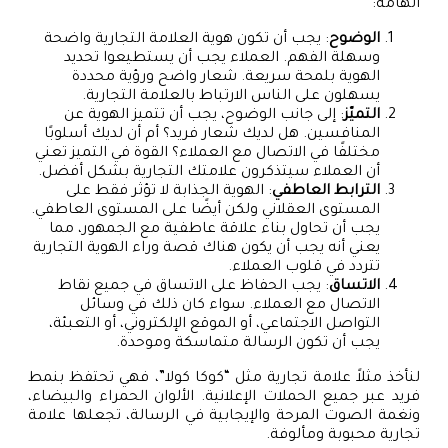
الهامة:
الوضوح
: يجب أن تكون هوية العلامة التجارية واضحة
وسهلة الفهم. العملاء يجب أن يستطيعوا تحديد
الهوية بلمحة سريعة. شعار واضح ورؤية محددة
يسهلون على الناس الارتباط بالعلامة التجارية.
التميّز
: إلى جانب الوضوح، يجب أن تتميز الهوية عن
المنافسين. هل لديك شعار فريد؟ أم أن لديك أسلوبًا
مختلفًا في الاتصال مع العملاء؟ القوة في التميز تعني
أن العملاء سيتذكرون علامتك التجارية بشكل أفضل.
الترابط العاطفي
: الهوية الجذابة لا تؤثر فقط على
المستوى العقلاني ولكن أيضًا على المستوى العاطفي.
يجب أن تحاول بناء علاقة عاطفية مع الجمهور، مما
يعني أنه يجب أن يكون هناك قصة وراء الهوية التجارية
تتردد في قلوب العملاء.
الاتساق
: يجب الحفاظ على الاتساق في جميع نقاط
الاتصال مع العملاء. سواء كان ذلك في وسائل
التواصل الاجتماعي، أو الموقع الإلكتروني، أو التعبئة،
يجب أن تكون الرسالة متماسكة وموحدة.
لنأخذ مثلاً علامة تجارية مثل “كوكا كولا”، فهي تحتفظ بنمط
فريد عبر جميع الحملات الإعلانية. الألوان الحمراء والبيضاء،
ونغمة الصوت المرحة والإيجابية في الرسالة، تجعلها علامة
تجارية محبوبة ومألوفة.