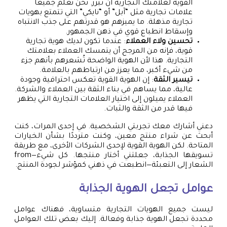
القوية لعلامتك التجارية أن تبرز. نحن نعلم جميعًا
علامات تجارية مثل “آبل” أو “نايكي” التي تتمتع بهويات
تجارية مذهلة. ما يميزهم هو قدرتهم على جذب الانتباه
وإسقاط انطباع قوي في ذهن الجمهور.
تحسين ولاء العملاء
: عندما تكون لديك هوية تجارية
قوية، فإنه من المرجح أن يتمسك العملاء بعلامتك
التجارية. هذا لأن الهوية الواضحة تُشعرهم بأنهم جزء
من شيء أكبر، مما يعزز من ارتباطهم بالعلامة.
تيسير الثقة
: إن الهوية القوية تعكس احترافية وجودة
عالية، مما يساهم في بناء الثقة بين العملاء والشركة.
العملاء يميلون إلى اختيار العلامات التجارية التي يظهر
فيها قدر من الثقة والثبات.
دعني أشارك معك تجربتي الشخصية. في إحدى المرات، كنت
أبحث عن شراء منتج معين، وكنت مترددًا بشأن الخيارات
المتاحة. لكن الهوية القوية لإحدى الشركات الأخرى، مع طريقة
تسويقها الجذابة، جعلتني أختار منتجها. كل شيء—from
الشعار إلى التعبئة—انطبعت في ذهني كمؤشر لجودة المنتج.
عوامل تجعل الهوية الجذابة
ليست جميع الهويات التجارية متساوية، فهناك عوامل
محددة تجعل الهوية جذابة وفعالة. إليك بعض تلك العوامل