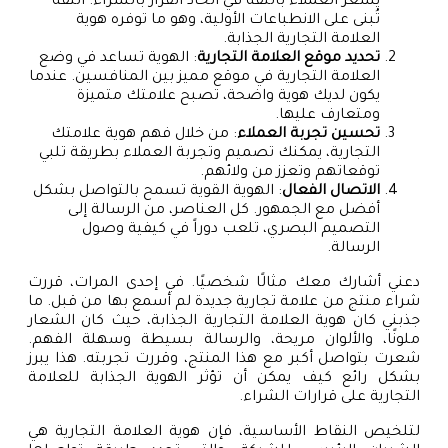
يشعر العملاء بالثقة في اتخاذ القرار بالشراء. الثقة
تُبنى على الانطباعات الأولية، وهو ما توفره هوية
العلامة التجارية الجذابة.
تحديد موقع العلامة التجارية
: الهوية تساعد في وضع
العلامة التجارية في موقع مميز بين المنافسين. عندما
يكون لديك هوية واضحة، تصبح علامتك متميزة
ومتعارف عليها.
تحسين تجربة العملاء
: من خلال فهم هوية علامتك
التجارية، يمكنك تصميم وتجربة العملاء بطريقة تلبي
توقعاتهم وتعزز من ولائهم.
الاتصال الفعال
: الهوية القوية تسمح بالتواصل بشكل
أفضل مع الجمهور. كل العناصر، من الرسالة إلى
التصميم البصري، تلعب دوراً في كيفية وصول
الرسالة.
دعني أشارك معك مثالًا شخصيًا. في إحدى المرات، قررت
شراء منتج من علامة تجارية جديدة لم أسمع بها من قبل. ما
جذبني كان هوية العلامة التجارية الجذابة، حيث كان الشعار
ملونًا، والألوان مريحة، والرسالة بسيطة وسهلة الفهم.
شعرت بتواصل أكبر مع هذا المنتج، وقررت تجربته. هذا يبرز
بشكل رائع كيف يمكن أن تؤثر الهوية الجذابة للعلامة
التجارية على قرارات الشراء.
لتلخيص النقاط الأساسية، فإن هوية العلامة التجارية هي