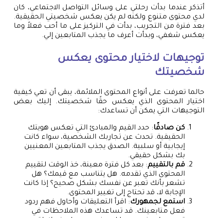
أتذكر عندما بدأت رحلتي على وسائل التواصل الاجتماعي، كان
لدي محتوى متنوع ولكنه لم يكن يعكس شخصيتي الحقيقية.
بعد فترة من التجريب، بدأت في التركيز على ما أحب فعلاً وما
يعكس شغفي، وبدأت أعرف ما يجذب المتابعين إلي.
توجيهات لاختيار محتوى يعكس
شخصيتك
حالما تعرفت على أنواع المحتوى الملائمة، يبقى أن تعي كيفية
اختيار المحتوى الذي يعكس حقًا شخصيتك. إليك بعض
التوجيهات التي يمكن أن تساعدك:
كن صادقًا
: حدد القيم والمبادئ التي تعكس هويتك
الحقيقية. تحدث عن تجاربك الشخصية، سواء كانت
إيجابية أو سلبية. الصدق يجذب المتابعين المعنيين
بك بشكل حقيقي.
قم بالتقييم
: بعد كل فترة معينة، خذ الوقت لتقييم
المحتوى الذي تقدمه. هل يتناسب مع قيمك؟ هل
تشعر بأنك تعبر عن نفسك بشكل صحيح؟ إذا كانت
الإجابة لا، قد تحتاج إلى تغيير المحتوى.
استمع لجمهورك
: اقرأ التعليقات وأحاول فهم ردود
فعل متابعينك. قد تساعدك هذه الملاحظات في