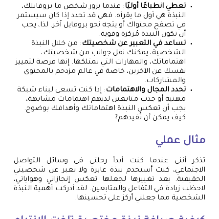
تعطي انطباعًا أوليًا
: عندما يزور شخص ما بروفايلك،
النبذة هي أول ما يقرأه. فهي قد تحدد إذا كان سيستمر
في تصفح محتواك أو يتجه نحو بروفايل آخر. لذا، يجب
أن تكون النبذة مُركزة وقوية.
تساعد في التعبير عن شخصيتك
: من خلال النبذة
الشخصية، يمكنك نقل جوانب من شخصيتك،
اهتماماتك، والمهارات التي تمتلكها. إنها فرصة لتمييز
نفسك عن الآخرين، خاصة في عالم مزدحم بالمحتوى
والمشاركات.
تحدد المجال والاهتمامات
: إذا كنت تسعى لبناء شبكة
مهنية أو جذب متابعين لديهم اهتمامات مشابهة،
يجب أن تعكس النبذة اهتماماتك وأهدافك بوضوح.
كيف يمكن أن تُفيدهم?
مثال عملي
تذكر أنني عندما كنت أبدأ رحلتي في وسائل التواصل
الاجتماعي، كنت أستخدم نبذة عابرة ولا تعبر عن شخصيتي
الحقيقية. بعد تغييرها لجعلها تعكس إنجازاتي وهواياتي،
لاحظت زيادة في التفاعل والمتابعين. لقد أدركت أهمية النبذة
الشخصية مما جعلني أركز على تحسينها.