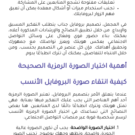
تعليقات مفتوحة تشجع المتابعين على المشاركة.
تجنب استخدام ميزات أو أشكال معقدة يمكن أن تعيق
فهم الزوار لبروفايلك.
في المجمل، تصميم بروفايل جذاب يتطلب التفكير المسبق
والإبداع. من خلال تطبيق النصائح والإرشادات المذكورة أعلاه،
يمكنك بناء حضور قوي وفعال على وسائل التواصل
الاجتماعي يعكس هويتك ويعزز تواصلك مع جمهورك
وتحقيق أهدافك. فإن كل عنصر في التصميم يحتسب، ومن
خلال الانتباه للتفاصيل، يمكنك أن تترك انطباعًا يدوم.
أهمية اختيار الصورة الرمزية الصحيحة
كيفية انتقاء صورة البروفايل الأنسب
عندما يتعلق الأمر بتصميم البروفايل، تعتبر الصورة الرمزية
أحد أهم العناصر التي يجب عليك التفكير فيها بعناية. فهي
تمثل هويتك وتترك انطباعًا دائمًا لدى المتابعين. هنا بعض
النصائح التي تساعدك في اختيار الصورة الرمزية الأنسب
لرسم شخصية قوية عبر منصات التواصل الاجتماعي:
اختيار الصورة الواضحة
: يجب أن تكون الصورة عالية
الجودة، واضحة، وتظهر وجهك بوضوح. تجنب الصور