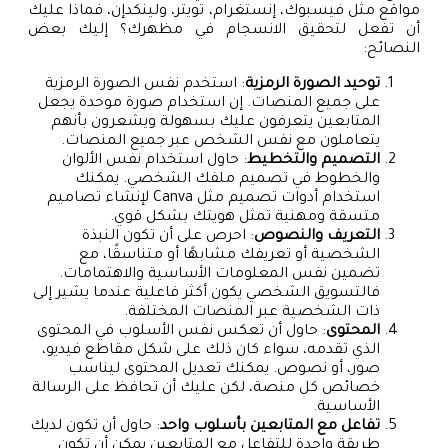
مواقع مثل فيسبوك، إنستغرام، تويتر، ولينكدإن، فماذا عليك
أن تفعل لتحقيق الانسجام في مظهرك؟ إليك بعض
النصائح:
توحيد الصورة الرمزية
: استخدم نفس الصورة الرمزية
على جميع المنصات. إن استخدام صورة موحدة يجعل
المتابعين يتعرفون عليك بسهولة ويشعرون بأنهم
يتعاملون مع نفس الشخص عبر جميع المنصات.
التصميم والتخطيط
: حاول استخدام نفس الألوان
والخطوط في تصميم ملفك الشخصي. يمكنك
استخدام أدوات تصميم مثل Canva لإنشاء تصاميم
متسقة ومهنية تمثل هويتك بشكل قوي.
التعريف والنصوص
: احرص على أن تكون النبذة
الشخصية أو تعريفك مشابهًا أو متناسقًا، مع
تضمين نفس المعلومات الأساسية والاهتمامات.
فالتسويق الشخصي يكون أكثر فاعلية عندما يشير إلى
ذات الشخصية عبر المنصات المختلفة.
المحتوى
: حاول أن تعكس نفس الأسلوب في المحتوى
الذي تقدمه، سواء كان ذلك على شكل مقاطع فيديو،
صور، أو نصوص. يمكنك تعديل المحتوى ليناسب
خصائص كل منصة، لكن عليك أن تحافظ على الرسالة
الأساسية.
تفاعل مع المتابعين بأسلوب واحد
: حاول أن تكون لديك
طريقة واحدة للتفاعل مع المتابعين يمكن أن تكون