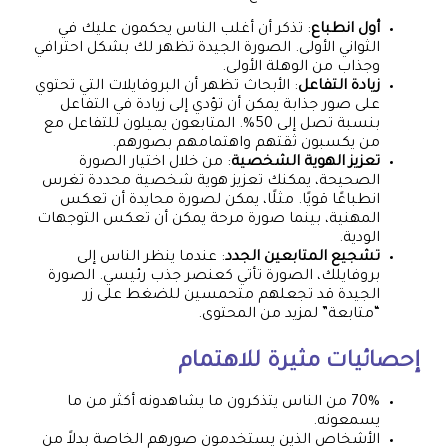
أول انطباع
: تذكر أن أغلب الناس يحكمون عليك في
الثواني الأولى. الصورة الجيدة تظهر لك بشكل احترافي
وجذاب من الوهلة الأولى.
زيادة التفاعل
: الأبحاث تظهر أن البروفايلات التي تحتوي
على صور جذابة يمكن أن تؤدي إلى زيادة في التفاعل
بنسبة تصل إلى 50%. المتابعون يميلون للتفاعل مع
من يكسبون ثقتهم واهتمامهم بصورهم.
تعزيز الهوية الشخصية
: من خلال اختيار الصورة
الصحيحة، يمكنك تعزيز هوية شخصية محددة تغرس
انطباعًا قويًا. مثلًا، يمكن لصورة محايدة أن تعكس
المهنية، بينما صورة مرحة يمكن أن تعكس التوجهات
الودية.
تشجيع المتابعين الجدد
: عندما ينظر الناس إلى
بروفايلك، الصورة تأتي كعنصر جذب رئيسي. الصورة
الجيدة قد تجعلهم متحمسين للضغط على زر
“متابعة” لمزيد من المحتوى.
إحصائيات مثيرة للاهتمام
70% من الناس يتذكرون ما يشاهدونه أكثر من ما
يسمعونه.
الأشخاص الذين يستخدمون صورهم الخاصة بدلاً من