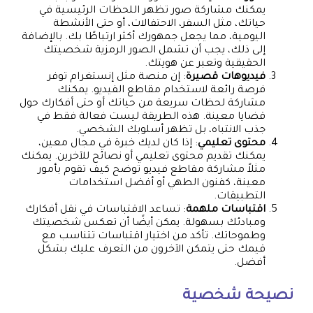
يمكنك مشاركة صور تظهر اللحظات الرئيسية في
حياتك، مثل السفر، الاحتفالات، أو حتى الأنشطة
اليومية، مما يجعل جمهورك أكثر ارتباطًا بك. بالإضافة
إلى ذلك، يجب أن تشمل الصور الرمزية شخصيتك
الحقيقية وتعبر عن هويتك.
فيديوهات قصيرة
: إن منصة مثل إنستغرام توفر
فرصة رائعة لاستخدام مقاطع الفيديو. يمكنك
مشاركة لحظات سريعة من حياتك أو حتى أفكارك حول
قضايا معينة. هذه الطريقة ليست فعالة فقط في
جذب الانتباه، بل تظهر أسلوبك الشخصي.
محتوى تعليمي
: إذا كان لديك خبرة في مجال معين،
يمكنك تقديم محتوى تعليمي أو نصائح للآخرين. يمكنك
مثلاً مشاركة مقاطع فيديو توضح كيف تقوم بأمور
معينة، كفنون الطهي أو أفضل استخدامات
التطبيقات.
اقتباسات ملهمة
: تساعد الاقتباسات في نقل أفكارك
ومبادئك بسهولة. يمكن أيضًا أن تعكس شخصيتك
وطموحاتك. تأكد من اختيار اقتباسات تتناسب مع
قيمك حتى يتمكن الآخرون من التعرف عليك بشكل
أفضل.
نصيحة شخصية