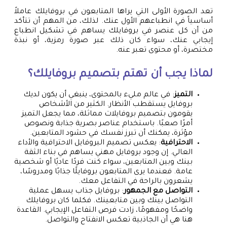
تعد الصورة الأولى التي يراها المتابعون في بروفايلك عاملاً
أساسياً في انطباعهم الأول عنك. لذلك، من المهم أن تتأكد
من أن كل عنصر في بروفايلك يساهم في تشكيل انطباع
إيجابي عنك، سواء كان ذلك عبر صورة رمزية، أو نبذة
مختصرة، أو محتوى تعبر عنه.
لماذا يجب أن تهتم بتصميم بروفايلك؟
التميز
: في عالم مليء بالمحتوى، ينبغي أن يكون لديك
بروفايل يستقطب الأنظار. الكثير من الأشخاص
يقومون بتصميم بروفايلات مماثلة، مما يجعل التميز
أمرًا صعبًا. باستخدام عناصر بصرية جذابة ونصوص
مؤثرة، يمكنك أن تبرز نفسك في حشود المتابعين.
الاحترافية
: يعكس تصميم البروفايل الاحترافية والأداء
العالي. إن وجود بروفايل مهني يساهم في بناء الثقة
بينك وبين المتابعين، سواء كنت فردًا عاديًا أو شخصية
عامة. فعندما يرى المتابعون بروفايلًا جذابًا ومدروسًا،
يشعرون بالراحة في التفاعل معك.
التواصل مع الجمهور
: بروفايل جذاب يسهل عملية
التواصل بينك وبين متابعينك. فكلما كان بروفايلك
واضحًا ومفهومًا، زادت فرص التفاعل الإيجابي. القاعدة
هنا هي أن الجاذبية تعكس الانفتاح والتواصل.