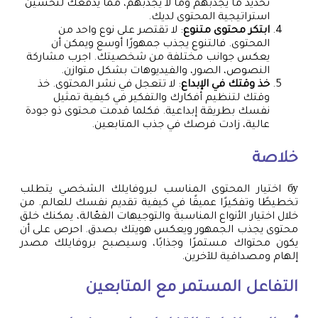
تحديد ما يجذبهم وما لا يجذبهم، مما يدفعك لتحسين
استراتيجية المحتوى لديك.
ابتكر محتوى متنوع
: لا تقتصر على نوع واحد من
المحتوى. فالتنوع يجذب جمهورًا أوسع ويمكن أن
يعكس جوانب مختلفة من شخصيتك. اجرب مشاركة
النصوص، الصور، والفيديوهات بشكل متوازن.
خذ وقتك في الإبداع
: لا تتعجل في نشر المحتوى. خذ
وقتك لتنظيم أفكارك والتفكير في كيفية تمثيل
نفسك بطريقة إبداعية. فكلما قدمت محتوى ذو جودة
عالية، زادت فرصك في جذب المتابعين.
خلاصة
бу اختيار المحتوى المناسب لبروفايلك الشخصي يتطلب
تخطيطًا وتفكيرًا عميقًا في كيفية تقديم نفسك للعالم. من
خلال اختيار الأنواع المناسبة والتوجيهات الفعّالة، يمكنك خلق
محتوى يجذب الجمهور ويعكس هويتك بصدق. احرص على أن
يكون محتواك مستمرًا وجذابًا، وسيصبح بروفايلك مصدر
إلهام ومصداقية للآخرين.
التفاعل المستمر مع المتابعين