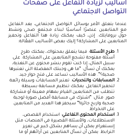
أساليب لزيادة التفاعل على صفحات
التواصل الاجتماعي
عندما يتعلق الأمر بوسائل التواصل الاجتماعي، يعد التفاعل
مع المتابعين عنصرًا أساسيًا لبناء مجتمع صحي ونشط
حول بروفايلك. إذن، كيف يمكنك زيادة هذا التفاعل وتحفيز
المتابعين على المشاركة؟ إليك بعض الأساليب الفعّالة:
طرح الأسئلة
: فيما يتعلق بمحتواك، يمكنك طرح
أسئلة مفتوحة تشجع المتابعين على المشاركة. على
سبيل المثال، إذا كنت تقوم بنشر محتوى عن التغذية،
يمكنك أن تسأل: “ما هي وجبتك المفضلة التي تعتبرها
صحية؟”. هذه الأساليب تساعد على فتح حوار جيد.
المسابقات والتحديات
: تعتبر المسابقات وسيلة رائعة
لتحفيز التفاعل. يمكنك تنظيم مسابقة بسيطة
تتطلب من المتابعين القيام بمهام معينة أو مشاركة
صور. مثال: “اشترك في مسابقة أفضل صورة لوجبة
صحية واربح جائزة!” سيحفز هذا العديد من المتابعين
على الانخراط.
استخدام المحتوى التفاعلي
: استخدام القصص،
الاستطلاعات، والأسئلة القصيرة في المنصات مثل
إنستغرام يمكن أن يساهم بشكل كبير في تعزيز
الترابط. يمكن أن تسأل المتابعين عن آرائهم أو ما