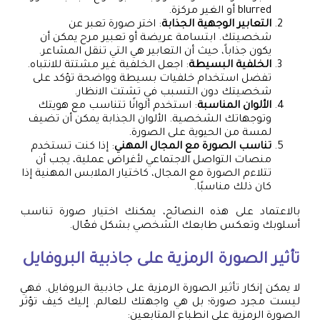
blurred أو الغير مركزة.
التعابير الوجهية الجذابة
: اختر صورة تعبر عن
شخصيتك. ابتسامة عريضة أو تعبير مرح يمكن أن
يكون جذاباً، حيث أن التعابير هي التي تنقل المشاعر.
الخلفية البسيطة
: اجعل الخلفية غير مشتتة للانتباه.
تفضل استخدام خلفيات بسيطة وواضحة تؤكد على
شخصيتك دون التسبب في تشتت الانظار.
الألوان المناسبة
: استخدم ألوانًا تتناسب مع هويتك
وتوجهاتك الشخصية. الألوان الجذابة يمكن أن تضيف
لمسة من الحيوية على الصورة.
تناسب الصورة مع المجال المهني
: إذا كنت تستخدم
منصات التواصل الاجتماعي لأغراض عملية، يجب أن
تتلاءم الصورة مع المجال، كاختيار الملابس المهنية إذا
كان ذلك مناسبًا.
بالاعتماد على هذه النصائح، يمكنك اختيار صورة تناسب
أسلوبك وتعكس طابعك الشخصي بشكل فعّال.
تأثير الصورة الرمزية على جاذبية البروفايل
لا يمكن إنكار تأثير الصورة الرمزية على جاذبية البروفايل. فهي
ليست مجرد صورة؛ بل هي واجهتك للعالم. إليك كيف تؤثر
الصورة الرمزية على انطباع المتابعين: