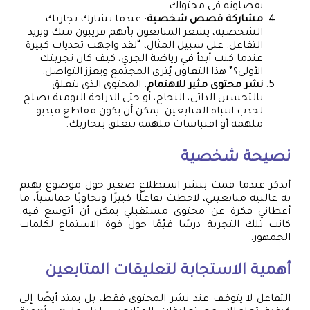
يفضلونه في محتواك.
مشاركة قصص شخصية
: عندما تشارك تجاربك
الشخصية، يشعر المتابعون بأنهم قريبون منك ويزيد
التفاعل. على سبيل المثال، “لقد واجهت تحديات كبيرة
عندما كنت أبدأ في رياضة الجري، كيف كان تجربتك
الأولى؟” هذا التعاون يُثري المجتمع ويعزز التواصل.
نشر محتوى مثير للاهتمام
: المحتوى الذي يتعلق
بالتحسين الذاتي، النجاح، أو حتى الدراجة اليومية يصلح
لجذب انتباه المتابعين. يمكن أن يكون مقاطع فيديو
ملهمة أو اقتباسات ملهمة تتعلق بتجاربك.
نصيحة شخصية
أتذكر عندما قمت بنشر استطلاع صغير حول موضوع يهتم
به غالبية متابعيني، لاحظت تفاعلًا كبيرًا وتجاوبًا حماسياً، ما
أعطاني فكرة عن محتوى مستقبلي يمكن أن أتوسع فيه.
كانت تلك التجربة درسًا قيّمًا حول قوة الاستماع لكلمات
الجمهور.
أهمية الاستجابة لتعليقات المتابعين
التفاعل لا يتوقف عند نشر المحتوى فقط، بل يمتد أيضًا إلى