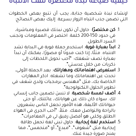
كيفية صياغة نبذة مختصرة تلفت الانتباه
لإنشاء نبذة شخصية جذابة، يجب أن تتبع بعض الخطوات
التي تضمن جذب انتباه الزوار بسرعة. إليك بعض النصائح:
كن مختصرًا
: حاول أن تكون نبذتك قصيرة ومباشرة،
في حدود 150-200 كلمة. اختصر في المعلومات وتجنب
السرد الطويل.
ابدأ بعبارة قوية
: استخدم جملة قوية في البداية تشد
الانتباه. مثلًا، إذا كنت مدونًا أو مصورًا، يمكنك أن تبدأ
بعبارة تصف شغفك: “أحب تحويل اللحظات إلى
ذكريات من خلال عدستي”.
استعرض اهتماماتك ومهاراتك
: بعد الجملة الأولى،
تحدث عن اهتماماتك وما تشغله. اذكر المهارات
الخاصة بك، مثل “مهندس برمجيات ولدي شغف في
تطوير الحلول التكنولوجية”.
أضف لمسة شخصية
: لا تنسَ تضمين جانب إنساني
لك. سواء كان ذلك عن هواياتك، عائلتك، أو حتى
حيواناتك الأليفة، هذه الأمور تجعل الناس يشعرون
بالراحة والتواصل معك. مثلاً: “أحب الجري في الهواء
الطلق وكلبي هو أفضل رفيق لي في المغامرات”.
استخدم لغة إيجابية
: حاول تبني لغة تحمل طاقة
إيجابية مثل “شغوف”، “مبدع”، أو “متحمس”، مما
يمنح صورة جيدة عنك.