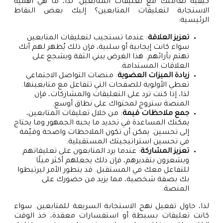
كيفية تعاملك مع تعليقات المتابعين. لذا، ما هي أهمية
الاستجابة لتعليقات المتابعين؟ إليك بعض النقاط
الرئيسية:
تعزيز العلاقة
: عندما تستجيب لتعليقات المتابعين
سواء كانت إيجابية أو سلبية، فإن ذلك يُظهر لهم أنك
تهتم بآرائهم. هذا الغرض يبني الثقة ويشجع على
العلاقات المستدامة.
زيادة الميزات العضوية
: منصات التواصل الاجتماعي
تعطي الأولوية للصفحات التي تتفاعل مع متابعينها.
لذا، إذا كنت ترد على التعليقات والمشاركات، فإن
المنصة ستروج لمحتواك على نطاق أوسع.
جمع ملاحظات قيمة
: من خلال تعليقات المتابعين،
يمكنك المساعدة في تحديد ما يحبه الجمهور وما يحتاج
إلى تحسين. يمكن أن تكون الملاحظات واضحة وقيّمة
في تحسين استراتيجيتك المستقبلية.
تعزيز المشاركة
: عندما يرد المتابعون على تعليقاتهم
ويشعرون بتقديرهم، فإن ذلك يجعلهم أكثر ميلًا
للتفاعل معك في المستقبل. قد يتطور الأمر ليرتبطوا
بك بصفة شخصية، مما يزيد من حضورك على
المنصة.
لذا، حاول تفعيل نهج الاستجابة السريعة للمتابعين. سواء
كانت تعليقات بسيطة أو استفسارات معقدة، خذ الوقت