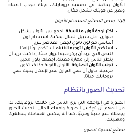
الألوان بحكمة في تصميم بروفايلك، فإنك تجذب الانتباه
وتعبر عن هويتك بشكل فعّال.
إليك بعض النصائح لاستخدام الألوان
:
اختر لوحة ألوان متناسقة
: اجمع بين الألوان بشكل
متوازن. على سبيل المثال، يمكنك استخدام لون
أساسي مع لون ثانوي لجعل العناصر تبرز.
استخدم الألوان لتوجيه الانتباه
: استخدم لونًا زاهيًا
للنص الذي تريد أن يركز عليه الزوار. مثلًا، إذا كنت تريد أن
ينظر الناس إلى مهارة معينة، اجعلها بلون مميز.
تجنب الألوان الصارخة
: الألوان القوية جدًا قد تكون
مزعجة. حاول أن تبقي التوازن بقدر الإمكان بحيث تبقي
بروفايلك جذابًا.
تحديث الصور بانتظام
الصورة هي الواجهة التي يرى الناس من خلالها بروفايلك، لذا
من المهم أن تعكس الصورة واقعك الحالي. تحديث الصور
يجعلك تبدو حديثًا ومرتبًا، كما أنه يعكس اهتمامك بمظهرك
ومهنيتك.
نصائح لتحديث الصور
: