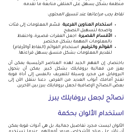
منظمة بشكل يسهل على المتلقي متابعة ما تقدمه.
نقاط يجب مراعاتها عند تنسيق المحتوى
:
استخدام العناوين الفرعية
: قسّم المعلومات إلى فئات
واضحة لتسهيل التصفح.
الأقسام القصيرة
: اجعل الفقرات قصيرة، واحتفظ
بالمعلومات المهمة بشكل مختصر.
القوائم والترقيم
: استخدام القوائم (النقاط أوالأرقام)
لتقديم المعلومات بشكل منسق يسهل قراءتها.
باختصار، إن الفهم الجيد لهذه العناصر الرئيسية يمكن أن
يعزز من فعالية بروفايلك بشكل كبير. يمكن أن يتحول
البروفايل من مجرد وسيلة للتعريف بالنفس إلى أداة قوية
تفتح أمامك أبواب العديد من الفرص. دعنا ننتقل الآن إلى
بعض النصائح الإضافية لجعل بروفايلك يبرز بين الآخرين.
نصائح لجعل بروفايلك يبرز
استخدام الألوان بحكمة
الألوان ليست مجرد تفاصيل جمالية، بل هي أدوات قوية يمكن
أن تؤثر على مزاج الأشخاص وردود أفعالهم. عندما تستخدم