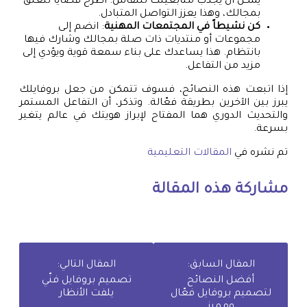
يمكن أن يجذب متابعينك للنقاش. اطرح قضايا تتعلق
بمجالك، وهذا يعزز التواصل المتبادل.
كن نشيطاً في المجتمعات المهنية
: انضم إلى
مجموعات أو منتديات ذات صلة بمجالك وشارك فيها
بانتظام. هذا يساعدك على بناء سمعة قوية ويؤدي إلى
مزيد من التفاعل.
إذا اتبعت هذه النصائح، فسوف تتمكن من جعل بروفايلك
يبرز بين الآخرين بطريقة فعّالة. وتذكر، أن التفاعل المستمر
والتحديث الدوري هما المفتاح لإبراز هويتك في عالم يتغير
بسرعة.
تم نشره في
المقالات التعليمية
مشاركة هذه المقالة
المقال السابق:
المقال التالي:
أفضل النصائح
تصميم بروفايل فنّي
لتصميم بروفايل فعّال
يلفت الأنظار