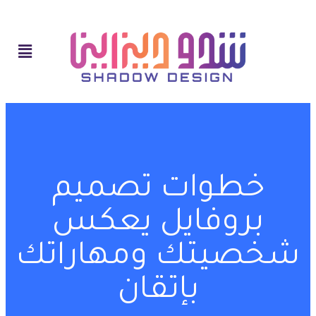
خطوات تصميم
بروفايل يعكس
شخصيتك ومهاراتك
بإتقان