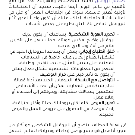
تصميم بروفايل
يجسد شخصيتك ومهاراتك يعد أمراً بالغ
الأهمية في عالم اليوم. أينما ذهبت، ستجد أن الانطباعات
الأولية تُعتبر حاسمة، سواء في اجتماعات العمل أو حتى في
المناسبات الاجتماعية. لذلك، عليك أن تكون واعياً لمدى تأثير
البروفايل الخاص بك. لنلقِ نظرة على بعض الأسباب:
تحديد الهوية الشخصية
: يساعدك أن يكون لديك
بروفايل واضح يعكس هويتك، مما يسهل على الآخرين
فهم من أنت وما الذي تقدمه.
خلق انطباع إيجابي
: يمكن أن يساعد البروفايل الجيد في
تشكيل انطباع إيجابي عنك، خاصة في السياقات
المهنية. على سبيل المثال، عندما تتقدم لوظيفة،
استعراض المعلومات الشخصية بشكل فعال يمكن
أن يكون له تأثير كبير على قرار التوظيف.
التواصل مع الشبكة
: البروفايل الجيد يعد أداة فعالة
لبناء شبكة من المعارف. يمكن أن يجذب الأشخاص
المهتمين بمجالات مشابهة، ويحولهم إلى أصدقاء أو
زملاء عمل.
تعزيز الفرص
: كلما كان بروفايلك جذابًا وأكثر احترافية،
زادت فرصك في الحصول على عروض العمل والفرص
الجديدة.
في نهاية المطاف، يتضح أن البروفايل الشخصي هو أكثر من
مجرد أداة، بل هو جسر يوصل إبداعك وقدراتك للعالم. لننتقل