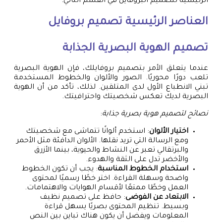
الرئيسية لتصميم البروفايل في القسم التالي.
العناصر الرئيسية
تصميم بروفايل
تصميم الهوية البصرية الجذابة
عندما يتعلق الأمر بتصميم بروفايلك، فإن الهوية البصرية
تلعب دورًا محوريًا. الصور والألوان والخطوط المستخدمة
تبني الانطباع الأول لدى المتلقين. لذلك، تأكد من أن الهوية
البصرية لديك تعكس شخصيتك واحترافيتك.
نصائح لتصميم هوية بصرية جذابة
:
اختيار الألوان
: استخدم ألوانًا تتماشى مع شخصيتك
ومع الرسالة التي تريد نقلها. الألوان الدافئة مثل الأحمر
والبرتقالي تعبر عن النشاط والحيوية، بينما الأزرق
والأخضر تدل على الثقة والهدوء.
استخدام الخطوط المناسبة
: يجب أن تكون الخطوط
واضحة وسهلة القراءة. اختر خطًا رسميًا لمحتوى
العمل وخطًا ممتعًا لأقسام الهوايات والاهتمامات.
الابتعاد عن الفوضى
: حافظ على تصميم نظيف
وبسيط. تنظيم المحتوى بصريًا يسهل قراءة
المعلومات ويفضل أن يكون هناك تباين بين النص