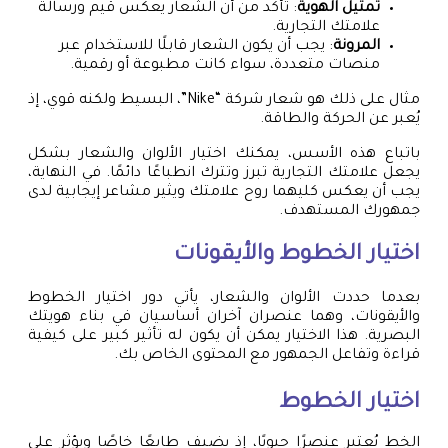
تمثيل الهوية
: تأكد من أن الشعار يعكس قيم ورسالة
علامتك التجارية.
المرونة
: يجب أن يكون الشعار قابلًا للاستخدام عبر
منصات متعددة، سواء كانت مطبوعة أو رقمية.
مثال على ذلك هو شعار شركة “Nike”، البسيط ولكنه قوي، إذ
يُعبر عن الحركة والطاقة.
باتباع هذه الأسس، يمكنك اختيار الألوان والشعار بشكل
يجعل علامتك التجارية تبرز وتترك انطباعًا دائمًا. في النهاية،
يجب أن يعكس كليهما روح علامتك ويثير مشاعر إيجابية لدى
جمهورك المستهدف.
اختيار الخطوط والأيقونات
بعدما حددت الألوان والشعار، يأتي دور اختيار الخطوط
والأيقونات، وهما عنصران آخران أساسيان في بناء هويتك
البصرية. هذا الاختيار يمكن أن يكون له تأثير كبير على كيفية
قراءة وتفاعل الجمهور مع المحتوى الخاص بك.
اختيار الخطوط
الخط يُعتبر عنصرًا حيويًا، إذ يضيف طابعًا خاصًا ويؤثر على