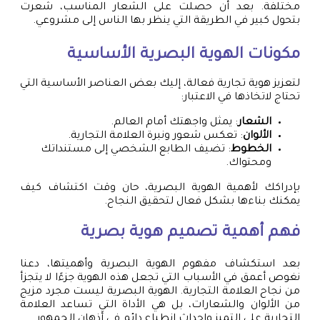
مختلفة. بعد أن حصلت على الشعار المناسب، شعرت
بتحول كبير في الطريقة التي ينظر بها الناس إلى مشروعي.
مكونات الهوية البصرية الأساسية
لتعزيز هوية تجارية فعالة، إليك بعض العناصر الأساسية التي
تحتاج لاتخاذها في الاعتبار:
الشعار
: يمثل واجهتك أمام العالم.
الألوان
: تعكس شعور ونبرة العلامة التجارية.
الخطوط
: تضيف الطابع الشخصي إلى مستنداتك
ومحتواك.
بإدراكك لأهمية الهوية البصرية، حان وقت اكتشاف كيف
يمكنك بناءها بشكل فعال لتحقيق النجاح.
فهم أهمية
تصميم هوية بصرية
بعد استكشاف مفهوم الهوية البصرية وأهميتها، دعنا
نغوص أعمق في الأسباب التي تجعل هذه الهوية جزءًا لا يتجزأ
من نجاح العلامة التجارية. الهوية البصرية ليست مجرد مزيج
من الألوان والشعارات، بل هي الأداة التي تساعد العلامة
التجارية على التميز وإحداث انطباع دائم في أذهان الجمهور.