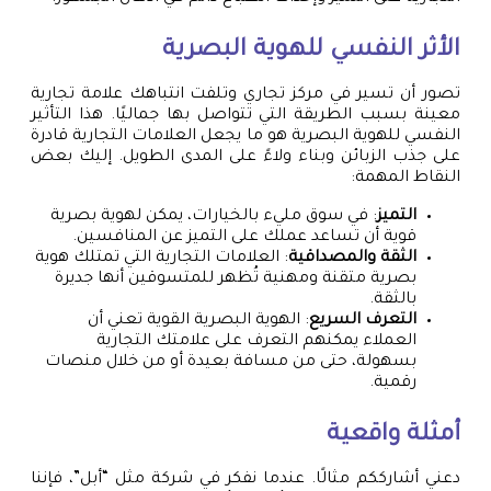
الأثر النفسي للهوية البصرية
تصور أن تسير في مركز تجاري وتلفت انتباهك علامة تجارية
معينة بسبب الطريقة التي تتواصل بها جماليًا. هذا التأثير
النفسي للهوية البصرية هو ما يجعل العلامات التجارية قادرة
على جذب الزبائن وبناء ولاءً على المدى الطويل. إليك بعض
النقاط المهمة:
التميز
: في سوق مليء بالخيارات، يمكن لهوية بصرية
قوية أن تساعد عملك على التميز عن المنافسين.
الثقة والمصداقية
: العلامات التجارية التي تمتلك هوية
بصرية متقنة ومهنية تُظهر للمتسوقين أنها جديرة
بالثقة.
التعرف السريع
: الهوية البصرية القوية تعني أن
العملاء يمكنهم التعرف على علامتك التجارية
بسهولة، حتى من مسافة بعيدة أو من خلال منصات
رقمية.
أمثلة واقعية
دعني أشارككم مثالًا. عندما نفكر في شركة مثل “أبل”، فإننا