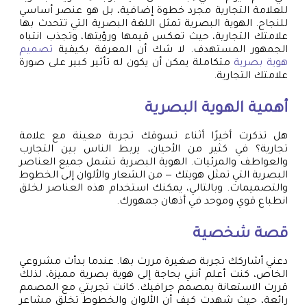
للعلامة التجارية مجرد خطوة إضافية، بل هو عنصر أساسي
للنجاح. الهوية البصرية تمثل اللغة البصرية التي تتحدث بها
علامتك التجارية، حيث تعكس قيمها ورؤيتها، وتجذب انتباه
الجمهور المستهدف. لا شك أن المعرفة بكيفية
تصميم
هوية بصرية
متكاملة يمكن أن يكون له تأثير كبير على صورة
علامتك التجارية.
أهمية الهوية البصرية
هل تذكرت أخيرًا أثناء تسوقك تجربة معينة مع علامة
تجارية؟ في كثير من الأحيان، يربط الناس بين التجارب
والعواطف والمرئيات. الهوية البصرية تشمل جميع العناصر
البصرية التي تمثل هويتك — من الشعار والألوان إلى الخطوط
والتصميمات. وبالتالي، يمكنك استخدام هذه العناصر لخلق
انطباع قوي وموحد في أذهان جمهورك.
قصة شخصية
دعني أشاركك تجربة صغيرة مررت بها. عندما بدأت مشروعي
الخاص، كنت أعلم أنني بحاجة إلى هوية بصرية مميزة، لذلك
قررت الاستعانة بمصمم جرافيك. كانت تجربتي مع المصمم
رائعة، حيث شهدت كيف أن الألوان والخطوط تخلق مشاعر