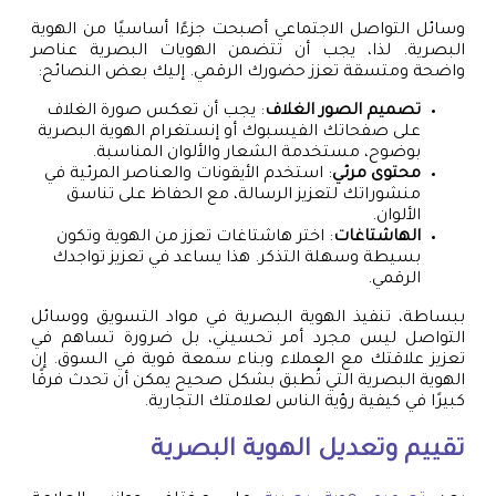
وسائل التواصل الاجتماعي أصبحت جزءًا أساسيًا من الهوية
البصرية. لذا، يجب أن تتضمن الهويات البصرية عناصر
واضحة ومتسقة تعزز حضورك الرقمي. إليك بعض النصائح:
تصميم الصور الغلاف
: يجب أن تعكس صورة الغلاف
على صفحاتك الفيسبوك أو إنستغرام الهوية البصرية
بوضوح، مستخدمة الشعار والألوان المناسبة.
محتوى مرئي
: استخدم الأيقونات والعناصر المرئية في
منشوراتك لتعزيز الرسالة، مع الحفاظ على تناسق
الألوان.
الهاشتاغات
: اختر هاشتاغات تعزز من الهوية وتكون
بسيطة وسهلة التذكر. هذا يساعد في تعزيز تواجدك
الرقمي.
ببساطة، تنفيذ الهوية البصرية في مواد التسويق ووسائل
التواصل ليس مجرد أمر تحسيني، بل ضرورة تساهم في
تعزيز علاقتك مع العملاء وبناء سمعة قوية في السوق. إن
الهوية البصرية التي تُطبق بشكل صحيح يمكن أن تحدث فرقًا
كبيرًا في كيفية رؤية الناس لعلامتك التجارية.
تقييم وتعديل الهوية البصرية