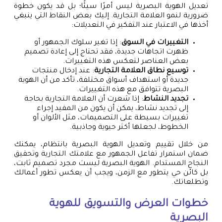
تعديل الهوية البصرية ليس أمرًا سيئًا؛ بل قد يكون خطوة
ضرورية لنمو العلامة التجارية. إليك بعض النقاط التي ينبغي
أخذها في الاعتبار عند التفكير في التعديلات:
التغييرات في السوق
: إذا تغير سلوك الجمهور أو
ظهرت اتجاهات جديدة، فقد تحتاج إلى إعادة تصميم
بعض العناصر لتعكس هذه التغييرات.
توسيع نطاق العلامة التجارية
: عند إدخال منتجات
جديدة أو استهداف أسواق مختلفة، تأكد من أن الهوية
البصرية تتوافق مع هذه التغييرات.
تجديد النشاط
: إذا شعرت أن العلامة التجارية بحاجة
إلى تجديد نشاط، يمكن أن يكون من المفيد إجراء
تغييرات بسيطة على التصميمات، مثل الألوان أو
الخطوط، لجعلها أكثر حيوية وجاذبية.
من خلال تقييم وتعديل الهوية البصرية بانتظام، يمكنك
ضمان استمرار تفاعل الجمهور مع علامتك التجارية وتحقيق
النجاح المستدام. الهوية البصرية ليست مجرد تصميم ثابت،
بل كائن حي يتطور مع الزمن، ويجب أن يعكس تطور أعمالك
وتطلعاتك.
خطوات العرض والتسويق للهوية
البصرية