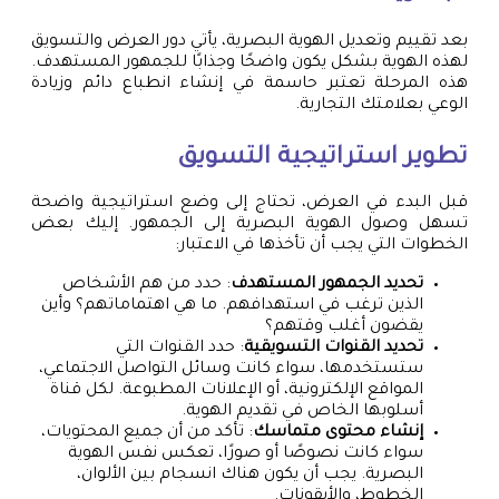
بعد تقييم وتعديل الهوية البصرية، يأتي دور العرض والتسويق
لهذه الهوية بشكل يكون واضحًا وجذابًا للجمهور المستهدف.
هذه المرحلة تعتبر حاسمة في إنشاء انطباع دائم وزيادة
الوعي بعلامتك التجارية.
تطوير استراتيجية التسويق
قبل البدء في العرض، تحتاج إلى وضع استراتيجية واضحة
تسهل وصول الهوية البصرية إلى الجمهور. إليك بعض
الخطوات التي يجب أن تأخذها في الاعتبار:
تحديد الجمهور المستهدف
: حدد من هم الأشخاص
الذين ترغب في استهدافهم. ما هي اهتماماتهم؟ وأين
يقضون أغلب وقتهم؟
تحديد القنوات التسويقية
: حدد القنوات التي
ستستخدمها، سواء كانت وسائل التواصل الاجتماعي،
المواقع الإلكترونية، أو الإعلانات المطبوعة. لكل قناة
أسلوبها الخاص في تقديم الهوية.
إنشاء محتوى متماسك
: تأكد من أن جميع المحتويات،
سواء كانت نصوصًا أو صورًا، تعكس نفس الهوية
البصرية. يجب أن يكون هناك انسجام بين الألوان،
الخطوط، والأيقونات.