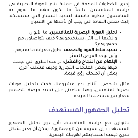
إحدى الخطوات المهمة في عملية بناء الهوية البصرية هي
دراسة المنافسين. دائماً ما يكون فهم ما يقوم به
المنافسون خطوة حاسمة لتحديد المسار الذي ستسلكه.
إليك بعض النقاط التي يجب أن تأخذها في الاعتبار:
تحليل الهوية البصرية للمنافسين
: ما الألوان
والشعارات التي يستخدمونها؟ كيف يتواصلون مع
جمهورهم؟
تحديد نقاط القوة والضعف
: حاول معرفة ما يميزهم،
وأين توجد الفرص للتميّز.
الإلهام من النجاح والفشل
: دراسة الطرق التي نجحت
فيها بعض العلامات التجارية وكيف فشلت أخرى
يمكن أن تمنحك رؤى قيمة.
مثال شخصي: أثناء بدء مشروعنا، قمت بتحليل هويات
بصرية لمنافسيّ، وهذا ساعدني على تحديد فرصة لتصميم
شعار يبرز شخصيتنا الفريدة.
تحليل الجمهور المستهدف
بالتوازي مع دراسة المنافسة، يأتي دور تحليل الجمهور
المستهدف. إن معرفة من هو جمهورك يمكن أن يغير بشكل
جذري كيفية استجابتهم لهويتك البصرية.