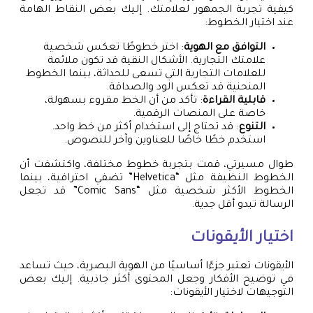
كيفية تجربة الجمهور لعلامتك. إليك بعض النقاط الهامة
عند اختيار الخطوط:
التوافق مع الهوية
: اختر خطوطًا تعكس شخصية
علامتك التجارية. الأشكال النقية قد تكون ملائمة
للعلامات التجارية التي تسعى للحداثة، بينما الخطوط
المنحنية قد تعكس الود والصداقة.
قابلية القراءة
: تأكد من أن الخط مقروء بسهولة،
خاصة على المنصات الرقمية.
التنوع
: قد تحتاج إلى استخدام أكثر من خط واحد.
استخدم خطًا خاصًا للعناوين وآخر للنصوص.
طوال مسيرتي، قمت بتجربة خطوط مختلفة، واكتشفت أن
الخطوط النظيفة مثل “Helvetica” تضفي احترافية، بينما
الخطوط الأكثر شخصية مثل “Comic Sans” قد تجعل
الرسالة تبدو أقل جدية.
اختيار الأيقونات
الأيقونات تعتبر جزءًا أساسيًا من الهوية البصرية، حيث تساعد
في توضيح الأفكار وجعل المحتوى أكثر جاذبية. إليك بعض
التوجيهات لاختيار الأيقونات: