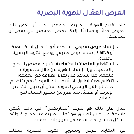
العرض الفعّال للهوية البصرية
عند تقديم الهوية البصرية للجمهور، يجب أن تكون تلك
العرض جذابًا واحترافيًا. إليك بعض العناصر التي يمكن أن
تساعدك:
إنشاء عرض تقديمي
: استخدم أدوات مثل PowerPoint
أو Canva لإنشاء عرض تقديمي يوضح الهوية البصرية
الجديدة.
استخدام المنصات الاجتماعية
: شارك قصص النجاح
والخلفيات وراء إنشاء الهوية من خلال منشورات
ملهمة. هذا يساعد على تعزيز العلاقة مع الجمهور.
تنظيم حدث إطلاق
: إذا أتيحت لك الفرصة، قم بتنظيم
حدث للإطلاق الرسمي للهوية. يمكن أن يكون ذلك عبر
الإنترنت أو فعليًا، مما يعزز من شعور الانتماء لدى
العملاء.
مثال على ذلك هو شركة “ستاربكس” التي نالت شهرة
واسعة من خلال تطبيق هويتها البصرية عبر جميع قنواتها
بشكل متسق، مما ساعد في تعزيز ولاء العملاء.
في النهاية، عرض وتسويق الهوية البصرية يتطلب