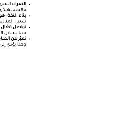
التعرف السري
فالمستهلكون ي
بناء الثقة
: هو
سبيل المثال،
تواصل فعّال
:
مما يسهل الت
تميّز عن المن
وهذا يؤدي إلى