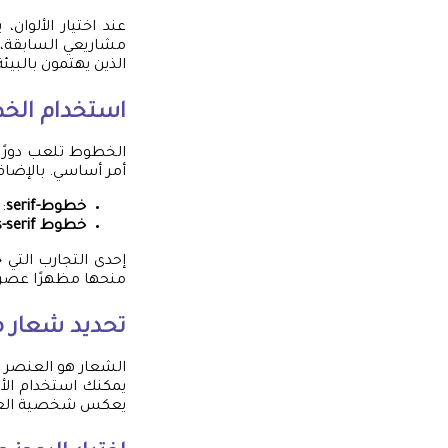
عند اختيار الألوان
مشاريعي السابقة، ا
الذين يهتمون بالبيئة
استخدام ال
الخطوط تلعب دورًا 
أمر أساسي. بالإضاف
خطوط-serif
:
خطوط sans-serif
منحها مظهرًا عصريً
تحديد شعار م
الشعار هو العنصر ال
يمكنك استخدام الأش
يعكس شخصية العلام