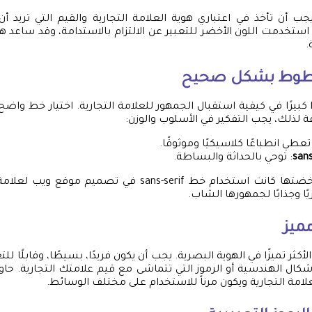
، يجب أن تأخذ في اعتباري هوية العلامة التجارية والقيم التي تريد 
ستخدمت اللون الأخضر للتعبير عن الالتزام بالاستدامة، وقد ساعد ه
.
خطوط بشكل صحيح
كبيرًا في كيفية استقبال الجمهور للعلامة التجارية. اختيار خط واض
ة لذلك، يجب التفكير في الأسلوب والوزن:
 تعطي انطباعًا كلاسيكيًا وموثوقًا.
: توحي بالحداثة والبساطة.
إحدى التجارب التي خضتها كانت استخدام خط sans-serif في تصمي
ا وجذابًا لجمهورها الشاب.
ميز
أكثر تميزًا في الهوية البصرية. يجب أن يكون فريدًا، بسيطًا، وقابلًا ل
كال الهندسية أو الرموز التي تتماشى مع قيم علامتك التجارية. حا
ة التجارية ويكون مرناً للاستخدام على مختلف الوسائط.