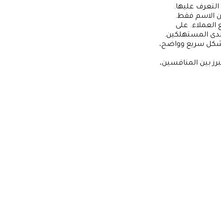
التعرف عليها.
من الاسم فقط.
 العملاء. على
لدى المستهلكين.
 بشكل سريع وواضح،
ز بين المنافسين،