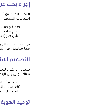
إجراء بحث ع
البحث الجيد هو أ
احتياجات الجمهور ا
حدد التوجهات
افهم نقاط ال
أنشئ صورًا للشخصيات (ersonas
في أحد الأبحاث ال
مما ساعدني في اتخ
التصميم الابت
بمجرد أن تكون لدي
هناك توازن بين الإب
استخدم أنماطً
تأكد من أن ال
حافظ على ال
توحيد الهوية