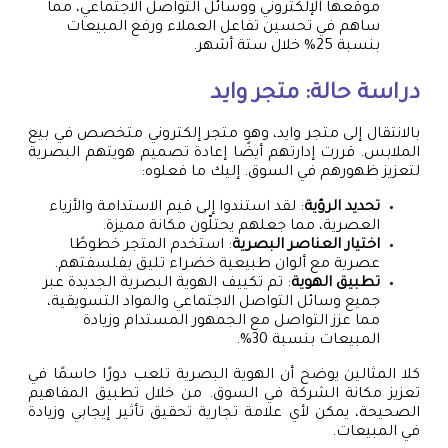
موقعها الإلكتروني ووسائل التواصل الاجتماعي، مما
ساهم في تحسين تفاعل العملاء ورفع المبيعات
بنسبة 25% خلال ستة أشهر.
دراسة حالة: متجر وايد
بالانتقال إلى متجر وايد، وهو متجر إلكتروني متخصص في بيع
الملابس. قررت إدارتهم أيضًا إعادة تصميم هويتهم البصرية
لتعزيز ظهورهم في السوق. إليك ما فعلوه:
تحديد الرؤية
: لقد استندوا إلى قيم الاستدامة والأزياء
العصرية، مما جعلهم يحتلّون مكانة مميزة.
اختيار العناصر البصرية
: استخدم المتجر خطوطًا
عصرية مع ألوان طبيعية خضراء تليق بفلسفتهم.
تطبيق الهوية
: تم تكييف الهوية البصرية الجديدة عبر
جميع وسائل التواصل الاجتماعي والمواد التسويقية،
مما عزز التواصل مع الجمهور المستدام وزيادة
المبيعات بنسبة 30%.
كلا المثالين يوضح أن الهوية البصرية تلعب دورًا حاسمًا في
تعزيز مكانة الشركة في السوق. من خلال تطبيق المفاهيم
الصحيحة، يمكن لأي علامة تجارية تحقيق تأثير إيجابي وزيادة
في المبيعات.