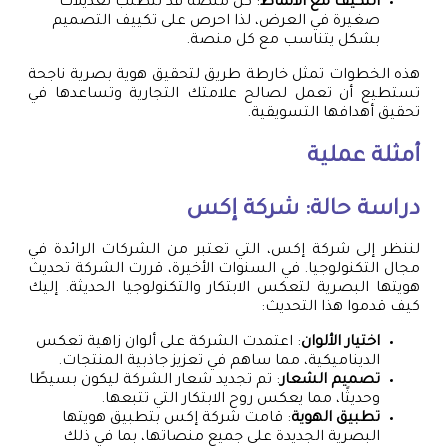
التكيف مع الأنماط
: كل منصة قد تتطلب تعديلات
صغيرة في العرض، لذا احرص على تكييف التصميم
بشكل يتناسب مع كل منصة.
هذه الخطوات تمثل خارطة طريق لتحقيق هوية بصرية ناجحة
تستطيع أن تعمل لصالح علامتك التجارية وتساعدها في
تحقيق أهدافها التسويقية.
أمثلة عملية
دراسة حالة: شركة إكس
لننظر إلى شركة إكس، التي تعتبر من الشركات الرائدة في
مجال التكنولوجيا. في السنوات الأخيرة، قررت الشركة تحديث
هويتها البصرية لتعكس الابتكار والتكنولوجيا الحديثة. إليك
كيف قدموا هذا التحديث:
اختيار الألوان
: اعتمدت الشركة على ألوان زاهية تعكس
الديناميكية، مما ساهم في تعزيز جاذبية المنتجات.
تصميم الشعار
: تم تجديد شعار الشركة ليكون بسيطًا
وحديثًا، مما يعكس روح الابتكار التي تتبعها.
تطبيق الهوية
: قامت شركة إكس بتطبيق هويتها
البصرية الجديدة على جميع منصاتها، بما في ذلك