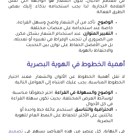
في معظم الأحيان، يكون الشعار هو الواجهة التي تمثل
العلامة التجارية. لذا يجب استخدامه بذكاء. إليك بعض
الطرق الفعالة:
الوضوح
: تأكد من أن الشعار واضح وسهل القراءة،
خاصة عند استخدامه على منصات مختلفة.
التغيير المتوازن
: عند استخدام الشعار بشكل مكرر،
من الضروري أن تتجنب الإفراط في تغييره أو تعديله،
بل من الأفضل الحفاظ على توازن بين التحديث
والاحتفاظ بالهوية.
أهمية الخطوط في الهوية البصرية
لا تقل أهمية الخطوط عن الألوان والشعار. فعند اختيار
الخطوط المناسبة، يجب عليك الانتباه إلى العوامل التالية:
الوضوح والسهولة في القراءة
: اختر خطوطًا مناسبة
لوسائط العرض المختلفة، بحيث تكون سهلة القراءة
في كل الأحوال.
الاحترافية والتناسق
: استخدم عائلة خط واحدة أو
عائلتين على الأكثر، للحفاظ على النمط العام للهوية
البصرية.
في النهاية، كل عنصر من هذه العناصر يسهم في
تصميم