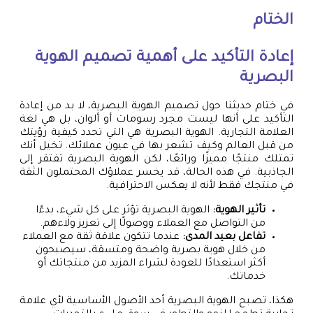
الختام
إعادة التأكيد على أهمية تصميم الهوية
البصرية
في ختام حديثنا حول تصميم الهوية البصرية، لا بد من إعادة
التأكيد على أنها ليست مجرد رسومات أو ألوان، بل هي لغة
العلامة التجارية. الهوية البصرية هي التي تحدد كيفية رؤيتك
من قبل العالم وكيف تشعر بها في عيون عملائك. تخيل أنك
تمتلك منتجًا مميزًا ورائعًا، لكن الهوية البصرية تفتقر إلى
الجاذبية. في هذه الحالة، قد يخسر عملاؤك المحتملون الثقة
في منتجك فقط لأنه لا يعكس الاحترافية.
تأثير الهوية:
الهوية البصرية تؤثر على كل شيء، بدءًا
من التواصل مع العملاء ووصولًا إلى تعزيز ولاءهم.
تفاعل بعيد المدى:
عندما تتكون علاقة ثقة مع العملاء
من خلال هوية بصرية واضحة ومتسقة، سيصبحون
أكثر استعدادًا للعودة لشراء المزيد من منتجاتك أو
خدماتك.
هكذا، تصبح الهوية البصرية أحد الأصول الأساسية لأي علامة