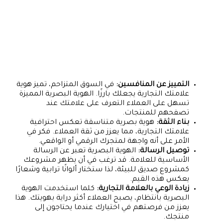
التمييز عن المنافسين:
في السوق المتزاحم، تميز هوية
علامتك التجارية يجعلك بارزًا. الهوية البصرية المميزة
تسهل على العملاء التعرف على علامتك عند
تصفحهم للمنتجات.
بناء الثقة:
هوية بصرية متناسقة تعكس احترافية
علامتك التجارية، مما يعزز من ثقة العملاء. فكر في
الأمر على أنه واجهة لمتجرك الرقمي أو الواقعي.
توصيل الرسالة:
الهوية البصرية تعبر عن الرسالة
الأساسية للعلامة. قد ترغب في أن يظهر مشروعك
كمشروع صديق للبيئة، لذا ستختار ألوانًا ترابية وشعارًا
يعكس هذه القيم.
زيادة الوعي بالعلامة التجارية:
كلما استخدمت الهوية
البصرية بانتظام، يصبح العملاء أكثر دراية بهويتك. هذا
يعزز من فرصتهم في اختيارك عندما يحتاجون إلى
منتجك.