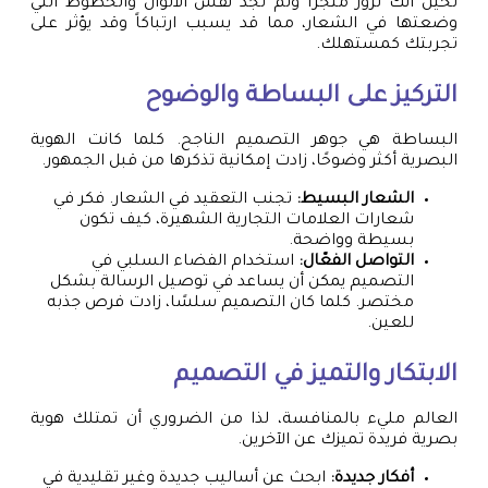
تخيل أنك تزور متجراً ولم تجد نفس الألوان والخطوط التي
وضعتها في الشعار، مما قد يسبب ارتباكاً وقد يؤثر على
تجربتك كمستهلك.
التركيز على البساطة والوضوح
البساطة هي جوهر التصميم الناجح. كلما كانت الهوية
البصرية أكثر وضوحًا، زادت إمكانية تذكرها من قبل الجمهور.
الشعار البسيط:
تجنب التعقيد في الشعار. فكر في
شعارات العلامات التجارية الشهيرة، كيف تكون
بسيطة وواضحة.
التواصل الفعّال:
استخدام الفضاء السلبي في
التصميم يمكن أن يساعد في توصيل الرسالة بشكل
مختصر. كلما كان التصميم سلسًا، زادت فرص جذبه
للعين.
الابتكار والتميز في التصميم
العالم مليء بالمنافسة، لذا من الضروري أن تمتلك هوية
بصرية فريدة تميزك عن الآخرين.
أفكار جديدة:
ابحث عن أساليب جديدة وغير تقليدية في