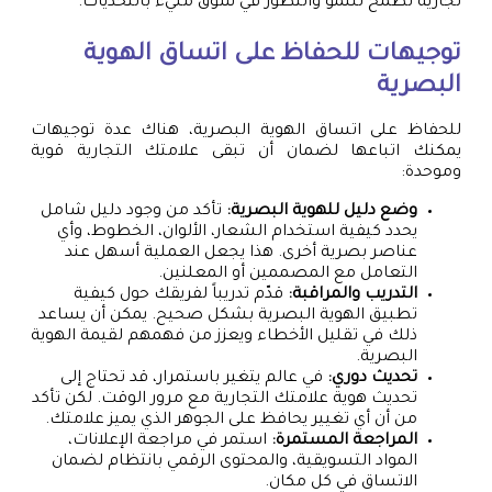
تجارية تطمح للنمو والتطور في سوق مليء بالتحديات.
توجيهات للحفاظ على اتساق الهوية
البصرية
للحفاظ على اتساق الهوية البصرية، هناك عدة توجيهات
يمكنك اتباعها لضمان أن تبقى علامتك التجارية قوية
وموحدة:
وضع دليل للهوية البصرية:
تأكد من وجود دليل شامل
يحدد كيفية استخدام الشعار، الألوان، الخطوط، وأي
عناصر بصرية أخرى. هذا يجعل العملية أسهل عند
التعامل مع المصممين أو المعلنين.
التدريب والمراقبة:
قدّم تدريباً لفريقك حول كيفية
تطبيق الهوية البصرية بشكل صحيح. يمكن أن يساعد
ذلك في تقليل الأخطاء ويعزز من فهمهم لقيمة الهوية
البصرية.
تحديث دوري:
في عالم يتغير باستمرار، قد تحتاج إلى
تحديث هوية علامتك التجارية مع مرور الوقت. لكن تأكد
من أن أي تغيير يحافظ على الجوهر الذي يميز علامتك.
المراجعة المستمرة:
استمر في مراجعة الإعلانات،
المواد التسويقية، والمحتوى الرقمي بانتظام لضمان
الاتساق في كل مكان.