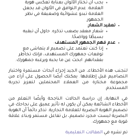
يجب أن تختار الألوان بعناية تعكس هوية
العلامة. عدم التوافق في الألوان قد يجعل
العلامة تبدو عشوائية وضعيفة في نظر
الجمهور.
تعقيد الشعار
:
شعار معقد يصعب تذكره. حاول أن تبقيه
بسيطًا وواضحًا.
عدم فهم الجمهور المستهدف
:
إذا كنت تعتمد على تصميم لا يتماشى مع
توقعات جمهورك المستهدف، فإنك تخاطر
بفقدانهم. ابحث عن ما يحبه ويرغبه جمهورك.
لتجنب هذه الأخطاء، من الجيد إجراء أبحاث مستمرة واختبار
التصاميم قبل إطلاقها. يمكنك أيضًا الحصول على آراء من
مجموعة مختارة من العملاء المحتملين لتعزيز تجربة
المستخدم.
في النهاية، إن دراسة الحالات الناجحة وأيضًا التعلم من
الأخطاء الشائعة يمكن أن يكون له تأثير عميق على نجاحك في
تصميم الهوية البصرية للعلامة التجارية. تذكر دائماً أن الهوية
البصرية ليست مجرد تصميم، بل تفاعل مستمر وبناء علاقة
قوية مع جمهورك.
تم نشره في
المقالات التعليمية